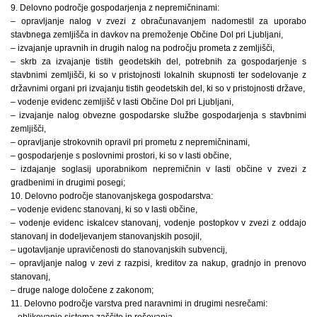
9. Delovno področje gospodarjenja z nepremičninami:
– opravljanje nalog v zvezi z obračunavanjem nadomestil za uporabo
stavbnega zemljišča in davkov na premoženje Občine Dol pri Ljubljani,
– izvajanje upravnih in drugih nalog na področju prometa z zemljišči,
– skrb za izvajanje tistih geodetskih del, potrebnih za gospodarjenje s
stavbnimi zemljišči, ki so v pristojnosti lokalnih skupnosti ter sodelovanje z
državnimi organi pri izvajanju tistih geodetskih del, ki so v pristojnosti države,
– vodenje evidenc zemljišč v lasti Občine Dol pri Ljubljani,
– izvajanje nalog obvezne gospodarske službe gospodarjenja s stavbnimi
zemljišči,
– opravljanje strokovnih opravil pri prometu z nepremičninami,
– gospodarjenje s poslovnimi prostori, ki so v lasti občine,
– izdajanje soglasij uporabnikom nepremičnin v lasti občine v zvezi z
gradbenimi in drugimi posegi;
10. Delovno področje stanovanjskega gospodarstva:
– vodenje evidenc stanovanj, ki so v lasti občine,
– vodenje evidenc iskalcev stanovanj, vodenje postopkov v zvezi z oddajo
stanovanj in dodeljevanjem stanovanjskih posojil,
– ugotavljanje upravičenosti do stanovanjskih subvencij,
– opravljanje nalog v zevi z razpisi, kreditov za nakup, gradnjo in prenovo
stanovanj,
– druge naloge določene z zakonom;
11. Delovno področje varstva pred naravnimi in drugimi nesrečami:
– oblikovanje sistema zaščite in reševanja,