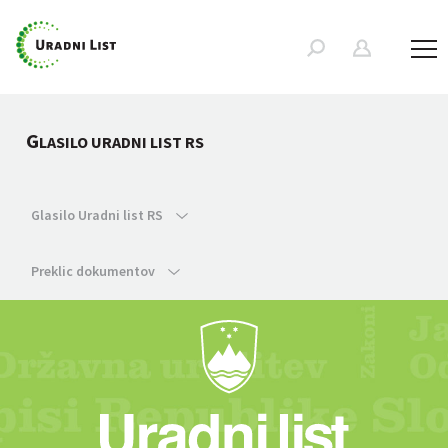
G
LASILO URADNI LIST RS
Glasilo Uradni list RS
Preklic dokumentov