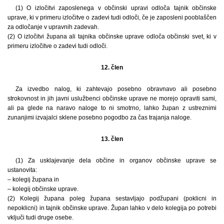
(1) O izločitvi zaposlenega v občinski upravi odloča tajnik občinske
uprave, ki v primeru izločitve o zadevi tudi odloči, če je zaposleni pooblaščen
za odločanje v upravnih zadevah.
(2) O izločitvi župana ali tajnika občinske uprave odloča občinski svet, ki v
primeru izločitve o zadevi tudi odloči.
12. člen
Za izvedbo nalog, ki zahtevajo posebno obravnavo ali posebno
strokovnost in jih javni uslužbenci občinske uprave ne morejo opraviti sami,
ali pa glede na naravo naloge to ni smotrno, lahko župan z ustreznimi
zunanjimi izvajalci sklene posebno pogodbo za čas trajanja naloge.
13. člen
(1) Za usklajevanje dela občine in organov občinske uprave se
ustanovita:
– kolegij župana in
– kolegij občinske uprave.
(2) Kolegij župana poleg župana sestavljajo podžupani (poklicni in
nepoklicni) in tajnik občinske uprave. Župan lahko v delo kolegija po potrebi
vključi tudi druge osebe.