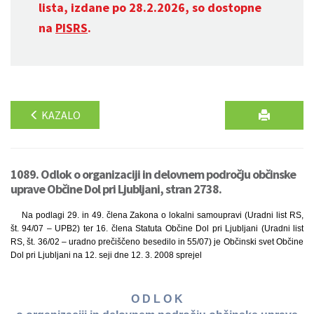
lista, izdane po 28.2.2026, so dostopne
na
PISRS
.
KAZALO
1089. Odlok o organizaciji in delovnem področju občinske
uprave Občine Dol pri Ljubljani, stran 2738.
Na podlagi 29. in 49. člena Zakona o lokalni samoupravi (Uradni list RS,
št. 94/07 – UPB2) ter 16. člena Statuta Občine Dol pri Ljubljani (Uradni list
RS, št. 36/02 – uradno prečiščeno besedilo in 55/07) je Občinski svet Občine
Dol pri Ljubljani na 12. seji dne 12. 3. 2008 sprejel
O D L O K