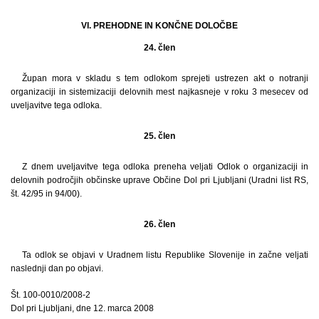
VI. PREHODNE IN KONČNE DOLOČBE
24. člen
Župan mora v skladu s tem odlokom sprejeti ustrezen akt o notranji
organizaciji in sistemizaciji delovnih mest najkasneje v roku 3 mesecev od
uveljavitve tega odloka.
25. člen
Z dnem uveljavitve tega odloka preneha veljati Odlok o organizaciji in
delovnih področjih občinske uprave Občine Dol pri Ljubljani (Uradni list RS,
št. 42/95 in 94/00).
26. člen
Ta odlok se objavi v Uradnem listu Republike Slovenije in začne veljati
naslednji dan po objavi.
Št. 100-0010/2008-2
Dol pri Ljubljani, dne 12. marca 2008