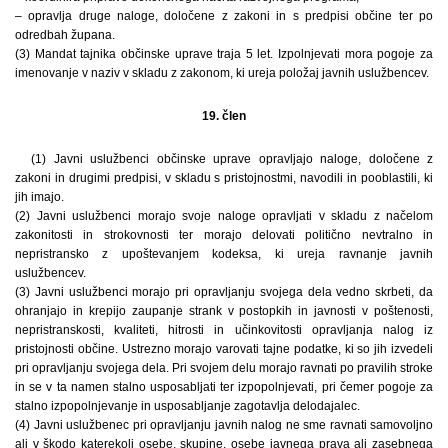
– opravlja druge naloge, določene z zakoni in s predpisi občine ter po
odredbah župana.
(3) Mandat tajnika občinske uprave traja 5 let. Izpolnjevati mora pogoje za
imenovanje v naziv v skladu z zakonom, ki ureja položaj javnih uslužbencev.
19. člen
(1) Javni uslužbenci občinske uprave opravljajo naloge, določene z
zakoni in drugimi predpisi, v skladu s pristojnostmi, navodili in pooblastili, ki
jih imajo.
(2) Javni uslužbenci morajo svoje naloge opravljati v skladu z načelom
zakonitosti in strokovnosti ter morajo delovati politično nevtralno in
nepristransko z upoštevanjem kodeksa, ki ureja ravnanje javnih
uslužbencev.
(3) Javni uslužbenci morajo pri opravljanju svojega dela vedno skrbeti, da
ohranjajo in krepijo zaupanje strank v postopkih in javnosti v poštenosti,
nepristranskosti, kvaliteti, hitrosti in učinkovitosti opravljanja nalog iz
pristojnosti občine. Ustrezno morajo varovati tajne podatke, ki so jih izvedeli
pri opravljanju svojega dela. Pri svojem delu morajo ravnati po pravilih stroke
in se v ta namen stalno usposabljati ter izpopolnjevati, pri čemer pogoje za
stalno izpopolnjevanje in usposabljanje zagotavlja delodajalec.
(4) Javni uslužbenec pri opravljanju javnih nalog ne sme ravnati samovoljno
ali v škodo katerekoli osebe, skupine, osebe javnega prava ali zasebnega