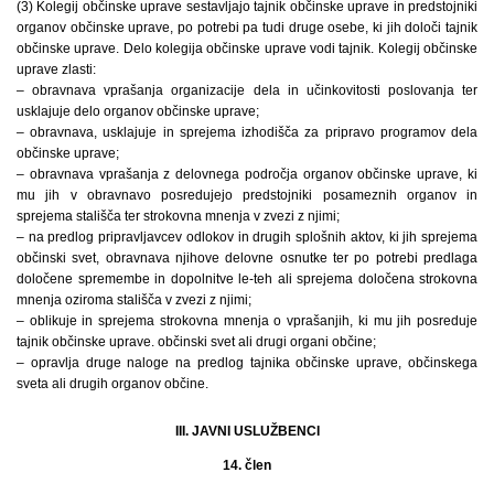
(3) Kolegij občinske uprave sestavljajo tajnik občinske uprave in predstojniki
organov občinske uprave, po potrebi pa tudi druge osebe, ki jih določi tajnik
občinske uprave. Delo kolegija občinske uprave vodi tajnik. Kolegij občinske
uprave zlasti:
– obravnava vprašanja organizacije dela in učinkovitosti poslovanja ter
usklajuje delo organov občinske uprave;
– obravnava, usklajuje in sprejema izhodišča za pripravo programov dela
občinske uprave;
– obravnava vprašanja z delovnega področja organov občinske uprave, ki
mu jih v obravnavo posredujejo predstojniki posameznih organov in
sprejema stališča ter strokovna mnenja v zvezi z njimi;
– na predlog pripravljavcev odlokov in drugih splošnih aktov, ki jih sprejema
občinski svet, obravnava njihove delovne osnutke ter po potrebi predlaga
določene spremembe in dopolnitve le-teh ali sprejema določena strokovna
mnenja oziroma stališča v zvezi z njimi;
– oblikuje in sprejema strokovna mnenja o vprašanjih, ki mu jih posreduje
tajnik občinske uprave. občinski svet ali drugi organi občine;
– opravlja druge naloge na predlog tajnika občinske uprave, občinskega
sveta ali drugih organov občine.
III. JAVNI USLUŽBENCI
14. člen