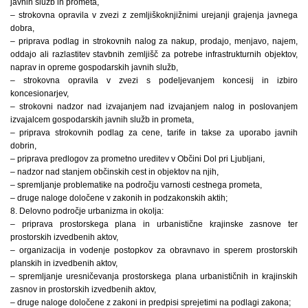
javnih služb in prometa,
– strokovna opravila v zvezi z zemljiškoknjižnimi urejanji grajenja javnega
dobra,
– priprava podlag in strokovnih nalog za nakup, prodajo, menjavo, najem,
oddajo ali razlastitev stavbnih zemljišč za potrebe infrastrukturnih objektov,
naprav in opreme gospodarskih javnih služb,
– strokovna opravila v zvezi s podeljevanjem koncesij in izbiro
koncesionarjev,
– strokovni nadzor nad izvajanjem nad izvajanjem nalog in poslovanjem
izvajalcem gospodarskih javnih služb in prometa,
– priprava strokovnih podlag za cene, tarife in takse za uporabo javnih
dobrin,
– priprava predlogov za prometno ureditev v Občini Dol pri Ljubljani,
– nadzor nad stanjem občinskih cest in objektov na njih,
– spremljanje problematike na področju varnosti cestnega prometa,
– druge naloge določene v zakonih in podzakonskih aktih;
8. Delovno področje urbanizma in okolja:
– priprava prostorskega plana in urbanistične krajinske zasnove ter
prostorskih izvedbenih aktov,
– organizacija in vodenje postopkov za obravnavo in sperem prostorskih
planskih in izvedbenih aktov,
– spremljanje uresničevanja prostorskega plana urbanističnih in krajinskih
zasnov in prostorskih izvedbenih aktov,
– druge naloge določene z zakoni in predpisi sprejetimi na podlagi zakona;