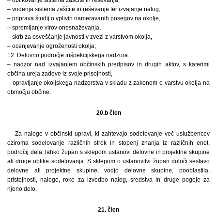
– vodenja sistema zaščite in reševanje ter izvajanje nalog,
– priprava študij o vplivih nameravanih posegov na okolje,
– spremljanje virov onesnaževanja,
– skrb za osveščanje javnosti v zvezi z varstvom okolja,
– ocenjevanje ogroženosti okolja;
12. Delovno področje inšpekcijskega nadzora:
– nadzor nad izvajanjem občinskih predpisov in drugih aktov, s katerimi
občina ureja zadeve iz svoje prisojnosti,
– opravljanje okoljskega nadzorstva v skladu z zakonom o varstvu okolja na
območju občine.
20.b člen
Za naloge v občinski upravi, ki zahtevajo sodelovanje več uslužbencev
oziroma sodelovanje različnih strok in stopenj znanja iz različnih enot,
področij dela, lahko župan s sklepom ustanovi delovne in projektne skupine
ali druge oblike sodelovanja. S sklepom o ustanovitvi župan določi sestavo
delovne ali projektne skupine, vodjo delovne skupine, pooblastila,
pristojnosti, naloge, roke za izvedbo nalog, sredstva in druge pogoje za
njeno delo.
21. člen