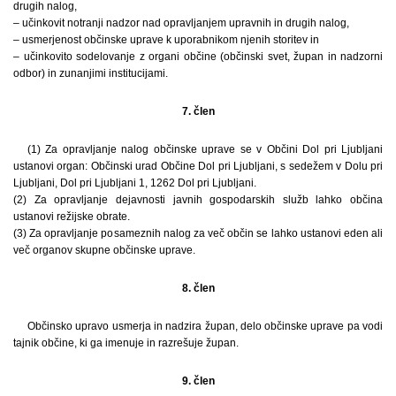
drugih nalog,
– učinkovit notranji nadzor nad opravljanjem upravnih in drugih nalog,
– usmerjenost občinske uprave k uporabnikom njenih storitev in
– učinkovito sodelovanje z organi občine (občinski svet, župan in nadzorni
odbor) in zunanjimi institucijami.
7. člen
(1) Za opravljanje nalog občinske uprave se v Občini Dol pri Ljubljani
ustanovi organ: Občinski urad Občine Dol pri Ljubljani, s sedežem v Dolu pri
Ljubljani, Dol pri Ljubljani 1, 1262 Dol pri Ljubljani.
(2) Za opravljanje dejavnosti javnih gospodarskih služb lahko občina
ustanovi režijske obrate.
(3) Za opravljanje posameznih nalog za več občin se lahko ustanovi eden ali
več organov skupne občinske uprave.
8. člen
Občinsko upravo usmerja in nadzira župan, delo občinske uprave pa vodi
tajnik občine, ki ga imenuje in razrešuje župan.
9. člen