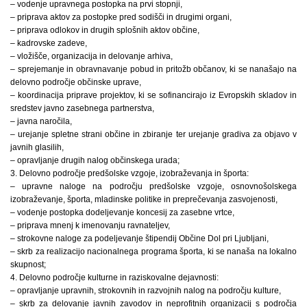
– vodenje upravnega postopka na prvi stopnji,
– priprava aktov za postopke pred sodišči in drugimi organi,
– priprava odlokov in drugih splošnih aktov občine,
– kadrovske zadeve,
– vložišče, organizacija in delovanje arhiva,
– sprejemanje in obravnavanje pobud in pritožb občanov, ki se nanašajo na
delovno področje občinske uprave,
– koordinacija priprave projektov, ki se sofinancirajo iz Evropskih skladov in
sredstev javno zasebnega partnerstva,
– javna naročila,
– urejanje spletne strani občine in zbiranje ter urejanje gradiva za objavo v
javnih glasilih,
– opravljanje drugih nalog občinskega urada;
3. Delovno področje predšolske vzgoje, izobraževanja in športa:
– upravne naloge na področju predšolske vzgoje, osnovnošolskega
izobraževanje, športa, mladinske politike in preprečevanja zasvojenosti,
– vodenje postopka dodeljevanje koncesij za zasebne vrtce,
– priprava mnenj k imenovanju ravnateljev,
– strokovne naloge za podeljevanje štipendij Občine Dol pri Ljubljani,
– skrb za realizacijo nacionalnega programa športa, ki se nanaša na lokalno
skupnost;
4. Delovno področje kulturne in raziskovalne dejavnosti:
– opravljanje upravnih, strokovnih in razvojnih nalog na področju kulture,
– skrb za delovanje javnih zavodov in neprofitnih organizacij s področja