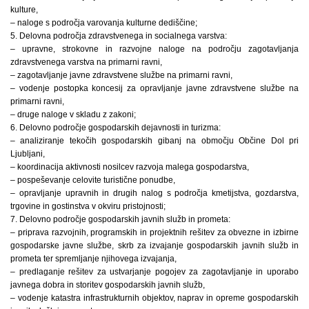
kulture,
– naloge s področja varovanja kulturne dediščine;
5. Delovna področja zdravstvenega in socialnega varstva:
– upravne, strokovne in razvojne naloge na področju zagotavljanja
zdravstvenega varstva na primarni ravni,
– zagotavljanje javne zdravstvene službe na primarni ravni,
– vodenje postopka koncesij za opravljanje javne zdravstvene službe na
primarni ravni,
– druge naloge v skladu z zakoni;
6. Delovno področje gospodarskih dejavnosti in turizma:
– analiziranje tekočih gospodarskih gibanj na območju Občine Dol pri
Ljubljani,
– koordinacija aktivnosti nosilcev razvoja malega gospodarstva,
– pospeševanje celovite turistične ponudbe,
– opravljanje upravnih in drugih nalog s področja kmetijstva, gozdarstva,
trgovine in gostinstva v okviru pristojnosti;
7. Delovno področje gospodarskih javnih služb in prometa:
– priprava razvojnih, programskih in projektnih rešitev za obvezne in izbirne
gospodarske javne službe, skrb za izvajanje gospodarskih javnih služb in
prometa ter spremljanje njihovega izvajanja,
– predlaganje rešitev za ustvarjanje pogojev za zagotavljanje in uporabo
javnega dobra in storitev gospodarskih javnih služb,
– vodenje katastra infrastrukturnih objektov, naprav in opreme gospodarskih