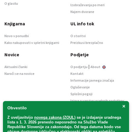
O glasilu
Izobraževanja po meri
Najem dvorane
Knjigarna
UL info tok
Novo v ponudbi
O storitvi
Kako nakupovati v spletni knjigarni
Preizkusi brezplačno
Novice
Podjetje
|
Aktualni članki
O podjetju
About
Naroči se na novice
Kontakt
Informacije javnega značaja
Oglaševanje
Splošni pogoji
Izjava o varstvu osebnih podatkov
×
E-dražbe
Obvestilo
Z uveljavitvijo
novega zakona (ZOUL)
se je
izdajanje uradnega
lista s 1. 3. 2026 preneslo
neposredno
na Službo Vlade
Republike Slovenije za zakonodajo
. Od tega datuma bodo vse
objave dostopne izključno v elektronski obliki na spletišču