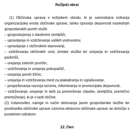
Režijski obrat
(1) Občinska uprava v režijskem obratu, ki je samostojna notranja
organizacijska enota občinske uprave, lahko opravlja dejavnosti naslednjih
gospodarskih javnih služb:
– gospodarjenja s stavbnimi zemljišči,
– upravljanje in vzdrževanje vaških vodovodov,
– upravljanje z občinskimi stanovanji,
– vzdrževanja občinskih cest, zimske službe ter urejanja in vzdrževanja
parkirišč,
– urejanja zelenih površin,
– vzdrževanja in urejanja pokopališč,
– urejanja javnih tržnic,
– urejanja in vzdrževanja mest za plakatiranja in oglaševanje,
– pospeševanja razvoja turizma, informiranja in promocijske dejavnosti,
– vzdrževanje, urejanje in skrb za premoženje (stavbe, zemljišča, premično
premoženje), ki je v lasti občine.
(2) Ustanovitev, naloge in način delovanja javne gospodarske službe ter
pooblastila občinske uprave oziroma delavcev občinske uprave se določijo s
posebnim odlokom.
22. člen