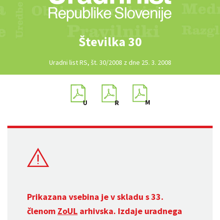
Številka 30
Uradni list RS, št. 30/2008 z dne 25. 3. 2008
Prikazana vsebina je v skladu s 33.
členom
ZoUL
arhivska. Izdaje uradnega