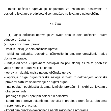
Tajnik občinske uprave je odgovoren za zakonitost poslovanja in
dosledno izvajanje predpisov, ki se nanašajo na izvajanje nalog občine.
18. člen
(1) Tajnik občinske uprave je za svoje delo in delo občinske uprave
odgovoren županu.
(2) Tajnik občinske uprave:
– vodi in usklajuje delo občinske uprave,
– skrbi za zakonito, dosledno, učinkovito in smotrno opravljanje nalog
občinske uprave,
– izdaja odločbe v upravnem postopku na prvi stopnji ali za to pooblasti
vodjo notranje organizacijske enote,
– opravlja najzahtevnejše naloge občinske uprave,
– opravlja druge organizacijske naloge v zvezi z delovanjem občinske
uprave ter skrbi za sodelovanje z drugimi organi,
– na podlagi pooblastila župana izvršuje proračun in skrbi za izvajanje
notranje kontrole,
– predlaga županu sprejem določenih odločitev,
– koordinira pripravo dokončnega osnutka in predloga proračuna, rebalansa
in sprememb proračuna,
– koordinira pripravo dokončnega načrta razvojnega programa,