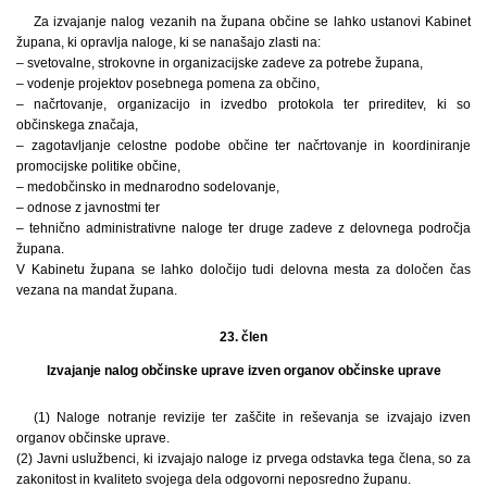
Za izvajanje nalog vezanih na župana občine se lahko ustanovi Kabinet
župana, ki opravlja naloge, ki se nanašajo zlasti na:
– svetovalne, strokovne in organizacijske zadeve za potrebe župana,
– vodenje projektov posebnega pomena za občino,
– načrtovanje, organizacijo in izvedbo protokola ter prireditev, ki so
občinskega značaja,
– zagotavljanje celostne podobe občine ter načrtovanje in koordiniranje
promocijske politike občine,
– medobčinsko in mednarodno sodelovanje,
– odnose z javnostmi ter
– tehnično administrativne naloge ter druge zadeve z delovnega področja
župana.
V Kabinetu župana se lahko določijo tudi delovna mesta za določen čas
vezana na mandat župana.
23. člen
Izvajanje nalog občinske uprave izven organov občinske uprave
(1) Naloge notranje revizije ter zaščite in reševanja se izvajajo izven
organov občinske uprave.
(2) Javni uslužbenci, ki izvajajo naloge iz prvega odstavka tega člena, so za
zakonitost in kvaliteto svojega dela odgovorni neposredno županu.