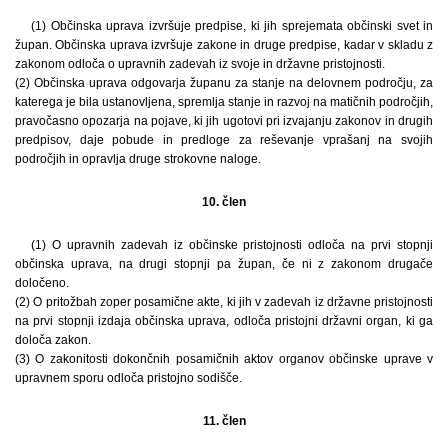
(1) Občinska uprava izvršuje predpise, ki jih sprejemata občinski svet in
župan. Občinska uprava izvršuje zakone in druge predpise, kadar v skladu z
zakonom odloča o upravnih zadevah iz svoje in državne pristojnosti.
(2) Občinska uprava odgovarja županu za stanje na delovnem področju, za
katerega je bila ustanovljena, spremlja stanje in razvoj na matičnih področjih,
pravočasno opozarja na pojave, ki jih ugotovi pri izvajanju zakonov in drugih
predpisov, daje pobude in predloge za reševanje vprašanj na svojih
področjih in opravlja druge strokovne naloge.
10. člen
(1) O upravnih zadevah iz občinske pristojnosti odloča na prvi stopnji
občinska uprava, na drugi stopnji pa župan, če ni z zakonom drugače
določeno.
(2) O pritožbah zoper posamične akte, ki jih v zadevah iz državne pristojnosti
na prvi stopnji izdaja občinska uprava, odloča pristojni državni organ, ki ga
določa zakon.
(3) O zakonitosti dokončnih posamičnih aktov organov občinske uprave v
upravnem sporu odloča pristojno sodišče.
11. člen