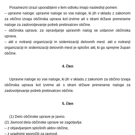
Posamezni izrazi uporabljeni v tem odloku imajo naslednji pomen:
– upravne naloge: upravne naloge so vse naloge, ki jih v skladu z zakonom
za občino izvaja občinska uprava kot izvirne ali s strani države prenesene
naloge za zadovoljevanje potreb prebivalcev občine.
– občinska uprava: za opravljanje upravnih nalog se ustanovi občinska
uprava.
– akt o notranji organizaciji in sistemizaciji delovnih mest: akt o notranji
organizaciji in sistemizaciji delovnih mest je splošni akt, ki ga sprejme župan
občine.
4. člen
Upravne naloge so vse naloge, ki jih v skladu z zakonom za občino izvaja
občinska uprava kot izvirne ali s strani države prenesene naloge za
zadovoljevanje potreb prebivalcev občine.
5. člen
(1) Delo občinske uprave je javno.
(2) Javnost dela občinske uprave se zagotavlja:
– z objavljanjem splošnih aktov občine,
– z uradnimi sporočili za javnost,