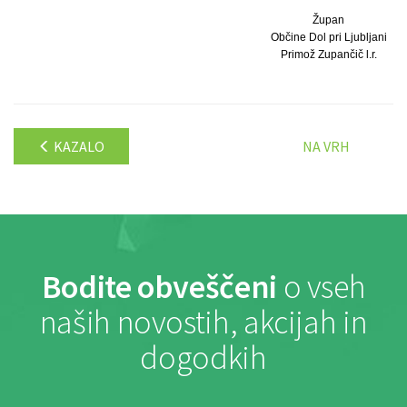
Župan
Občine Dol pri Ljubljani
Primož Zupančič l.r.
KAZALO
NA VRH
Bodite obveščeni
o vseh
naših novostih, akcijah in
dogodkih