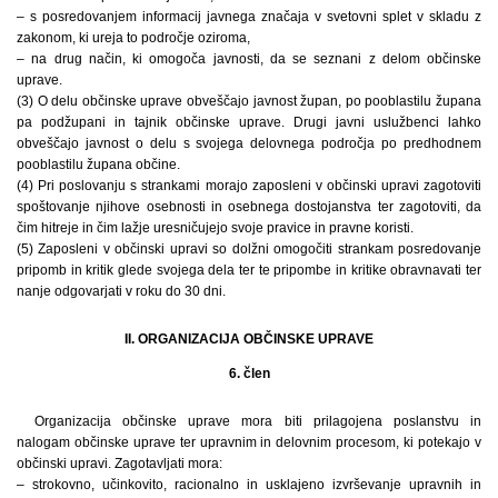
– s posredovanjem informacij javnega značaja v svetovni splet v skladu z
zakonom, ki ureja to področje oziroma,
– na drug način, ki omogoča javnosti, da se seznani z delom občinske
uprave.
(3) O delu občinske uprave obveščajo javnost župan, po pooblastilu župana
pa podžupani in tajnik občinske uprave. Drugi javni uslužbenci lahko
obveščajo javnost o delu s svojega delovnega področja po predhodnem
pooblastilu župana občine.
(4) Pri poslovanju s strankami morajo zaposleni v občinski upravi zagotoviti
spoštovanje njihove osebnosti in osebnega dostojanstva ter zagotoviti, da
čim hitreje in čim lažje uresničujejo svoje pravice in pravne koristi.
(5) Zaposleni v občinski upravi so dolžni omogočiti strankam posredovanje
pripomb in kritik glede svojega dela ter te pripombe in kritike obravnavati ter
nanje odgovarjati v roku do 30 dni.
II. ORGANIZACIJA OBČINSKE UPRAVE
6. člen
Organizacija občinske uprave mora biti prilagojena poslanstvu in
nalogam občinske uprave ter upravnim in delovnim procesom, ki potekajo v
občinski upravi. Zagotavljati mora:
– strokovno, učinkovito, racionalno in usklajeno izvrševanje upravnih in