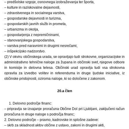
– predšolske vzgoje, osnovnega izobraževanja ter športa,
– kulture in raziskovalne dejavnosti,
– zdravstvenega in socialnega varstva,
– gospodarske dejavnosti in turizma,
– gospodarskih javnih služb in prometa,
– urbanizma in okolja,
– gospodarjenja z nepremičninami,
– stanovanjskega gospodarstva,
– varstva pred naravnimi in drugimi nesrečami,
– inšpekcijsko nadzorstvo.
(2) V okviru občinskega urada, se opravljajo tudi strokovne, organizacijske in
administrativno tehnične naloge za župana in občinski svet, njegove odbore
in komisije in delovna telesa. Občinski urad opravlja tudi vsa strokovna
opravila za izvedbo volitev in referenduma in druge ljudske iniciative, iz
občinske pristojnosti, oziroma naloge, ki so določene z zakonom.
20.a člen
1. Delovno področje financ:
– pripravlja se izvajanje proračuna Občine Dol pri Ljubljani, zaključeni račun
proračuna in druge naloge s področja financ;
2. Delovno področje – pravno, kadrovske in splošne zadeve:
– skrb za skladnost aktov občine z ustavo, zakoni in drugimi akti,