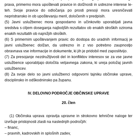
prava, primerno mora upoštevati pravice in dolžnosti in ustrezne interese le-
teh. Svoje pravice do odločanja po prosti presoji mora uresničevati
nepristransko in ob upoštevanju meril, določenih v predpisih.
(5) Javni uslužbenec mora gospodarno in učinkovito uporabljati javna
sredstva s ciljem doseganja najboljših rezultatov ob enakih stroških oziroma
enakih rezultatih ob najnižjih stroških.
(6) S primernim upoštevanjem pravic do dostopa do uradnih informacij je
javni uslužbenec dolžan, da ustrezno in z vso potrebno zaupnostjo
obravnava vse informacije in dokumente, ki jih je pridobil med zaposlitvijo.
(7) Za presojanje nezdružljivosti del in konfliktov interesov se za vse javne
uslužbence uporabljajo določila veljavnega zakona, ki ureja položaj javnih
uslužbencev.
(8) Za svoje delo so javni uslužbenci odgovorni tajniku občinske uprave,
disciplinsko in odškodninsko pa županu.
IV. DELOVNO PODROČJE OBČINSKE UPRAVE
20. člen
(1) Občinska uprava opravlja upravne in strokovno tehnične naloge ter
izvršuje pristojnosti zlasti na naslednjih področjih:
– financ,
– pravnih, kadrovskih in splošnih zadev,