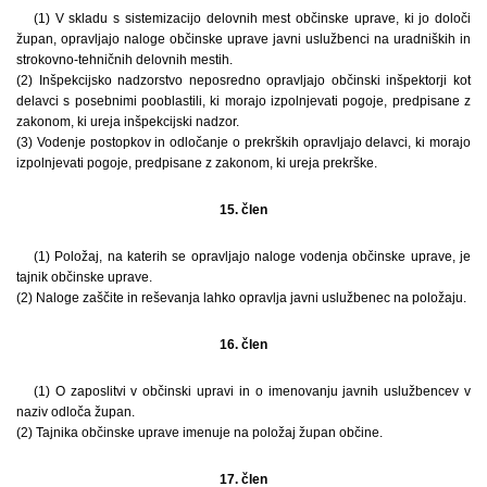
(1) V skladu s sistemizacijo delovnih mest občinske uprave, ki jo določi
župan, opravljajo naloge občinske uprave javni uslužbenci na uradniških in
strokovno-tehničnih delovnih mestih.
(2) Inšpekcijsko nadzorstvo neposredno opravljajo občinski inšpektorji kot
delavci s posebnimi pooblastili, ki morajo izpolnjevati pogoje, predpisane z
zakonom, ki ureja inšpekcijski nadzor.
(3) Vodenje postopkov in odločanje o prekrških opravljajo delavci, ki morajo
izpolnjevati pogoje, predpisane z zakonom, ki ureja prekrške.
15. člen
(1) Položaj, na katerih se opravljajo naloge vodenja občinske uprave, je
tajnik občinske uprave.
(2) Naloge zaščite in reševanja lahko opravlja javni uslužbenec na položaju.
16. člen
(1) O zaposlitvi v občinski upravi in o imenovanju javnih uslužbencev v
naziv odloča župan.
(2) Tajnika občinske uprave imenuje na položaj župan občine.
17. člen