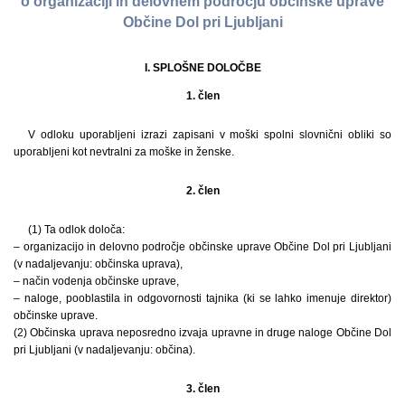
o organizaciji in delovnem področju občinske uprave
Občine Dol pri Ljubljani
I. SPLOŠNE DOLOČBE
1. člen
V odloku uporabljeni izrazi zapisani v moški spolni slovnični obliki so
uporabljeni kot nevtralni za moške in ženske.
2. člen
(1) Ta odlok določa:
– organizacijo in delovno področje občinske uprave Občine Dol pri Ljubljani
(v nadaljevanju: občinska uprava),
– način vodenja občinske uprave,
– naloge, pooblastila in odgovornosti tajnika (ki se lahko imenuje direktor)
občinske uprave.
(2) Občinska uprava neposredno izvaja upravne in druge naloge Občine Dol
pri Ljubljani (v nadaljevanju: občina).
3. člen