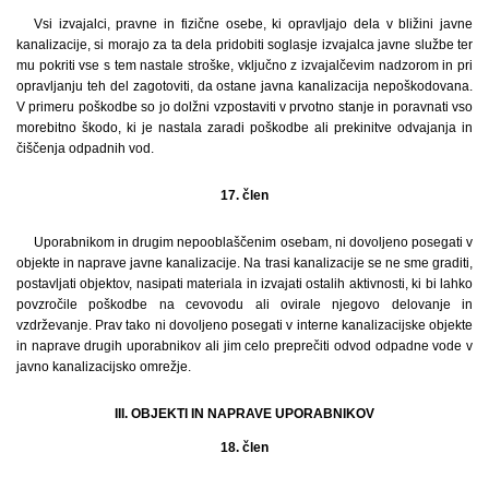
Vsi izvajalci, pravne in fizične osebe, ki opravljajo dela v bližini javne
kanalizacije, si morajo za ta dela pridobiti soglasje izvajalca javne službe ter
mu pokriti vse s tem nastale stroške, vključno z izvajalčevim nadzorom in pri
opravljanju teh del zagotoviti, da ostane javna kanalizacija nepoškodovana.
V primeru poškodbe so jo dolžni vzpostaviti v prvotno stanje in poravnati vso
morebitno škodo, ki je nastala zaradi poškodbe ali prekinitve odvajanja in
čiščenja odpadnih vod.
17. člen
Uporabnikom in drugim nepooblaščenim osebam, ni dovoljeno posegati v
objekte in naprave javne kanalizacije. Na trasi kanalizacije se ne sme graditi,
postavljati objektov, nasipati materiala in izvajati ostalih aktivnosti, ki bi lahko
povzročile poškodbe na cevovodu ali ovirale njegovo delovanje in
vzdrževanje. Prav tako ni dovoljeno posegati v interne kanalizacijske objekte
in naprave drugih uporabnikov ali jim celo preprečiti odvod odpadne vode v
javno kanalizacijsko omrežje.
III. OBJEKTI IN NAPRAVE UPORABNIKOV
18. člen