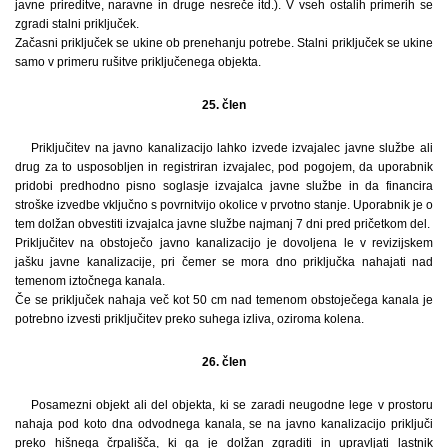
javne prireditve, naravne in druge nesreče itd.). V vseh ostalih primerih se
zgradi stalni priključek.
Začasni priključek se ukine ob prenehanju potrebe. Stalni priključek se ukine
samo v primeru rušitve priključenega objekta.
25. člen
Priključitev na javno kanalizacijo lahko izvede izvajalec javne službe ali
drug za to usposobljen in registriran izvajalec, pod pogojem, da uporabnik
pridobi predhodno pisno soglasje izvajalca javne službe in da financira
stroške izvedbe vključno s povrnitvijo okolice v prvotno stanje. Uporabnik je o
tem dolžan obvestiti izvajalca javne službe najmanj 7 dni pred pričetkom del.
Priključitev na obstoječo javno kanalizacijo je dovoljena le v revizijskem
jašku javne kanalizacije, pri čemer se mora dno priključka nahajati nad
temenom iztočnega kanala.
Če se priključek nahaja več kot 50 cm nad temenom obstoječega kanala je
potrebno izvesti priključitev preko suhega izliva, oziroma kolena.
26. člen
Posamezni objekt ali del objekta, ki se zaradi neugodne lege v prostoru
nahaja pod koto dna odvodnega kanala, se na javno kanalizacijo priključi
preko hišnega črpališča, ki ga je dolžan zgraditi in upravljati lastnik