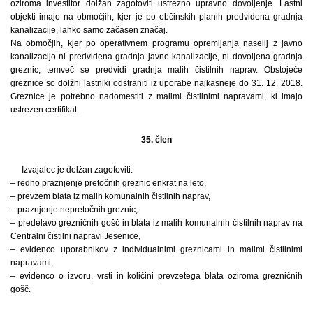
oziroma investitor dolžan zagotoviti ustrezno upravno dovoljenje. Lastni
objekti imajo na območjih, kjer je po občinskih planih predvidena gradnja
kanalizacije, lahko samo začasen značaj.
Na območjih, kjer po operativnem programu opremljanja naselij z javno
kanalizacijo ni predvidena gradnja javne kanalizacije, ni dovoljena gradnja
greznic, temveč se predvidi gradnja malih čistilnih naprav. Obstoječe
greznice so dolžni lastniki odstraniti iz uporabe najkasneje do 31. 12. 2018.
Greznice je potrebno nadomestiti z malimi čistilnimi napravami, ki imajo
ustrezen certifikat.
35. člen
Izvajalec je dolžan zagotoviti:
– redno praznjenje pretočnih greznic enkrat na leto,
– prevzem blata iz malih komunalnih čistilnih naprav,
– praznjenje nepretočnih greznic,
– predelavo grezničnih gošč in blata iz malih komunalnih čistilnih naprav na
Centralni čistilni napravi Jesenice,
– evidenco uporabnikov z individualnimi greznicami in malimi čistilnimi
napravami,
– evidenco o izvoru, vrsti in količini prevzetega blata oziroma grezničnih
gošč.