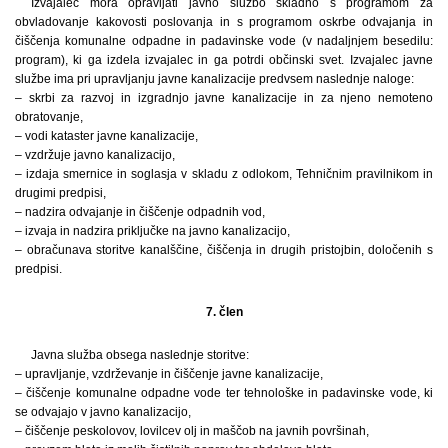
Izvajalec mora opravljati javno službo skladno s programom za
obvladovanje kakovosti poslovanja in s programom oskrbe odvajanja in
čiščenja komunalne odpadne in padavinske vode (v nadaljnjem besedilu:
program), ki ga izdela izvajalec in ga potrdi občinski svet. Izvajalec javne
službe ima pri upravljanju javne kanalizacije predvsem naslednje naloge:
– skrbi za razvoj in izgradnjo javne kanalizacije in za njeno nemoteno
obratovanje,
– vodi kataster javne kanalizacije,
– vzdržuje javno kanalizacijo,
– izdaja smernice in soglasja v skladu z odlokom, Tehničnim pravilnikom in
drugimi predpisi,
– nadzira odvajanje in čiščenje odpadnih vod,
– izvaja in nadzira priključke na javno kanalizacijo,
– obračunava storitve kanalščine, čiščenja in drugih pristojbin, določenih s
predpisi.
7. člen
Javna služba obsega naslednje storitve:
– upravljanje, vzdrževanje in čiščenje javne kanalizacije,
– čiščenje komunalne odpadne vode ter tehnološke in padavinske vode, ki
se odvajajo v javno kanalizacijo,
– čiščenje peskolovov, lovilcev olj in maščob na javnih površinah,