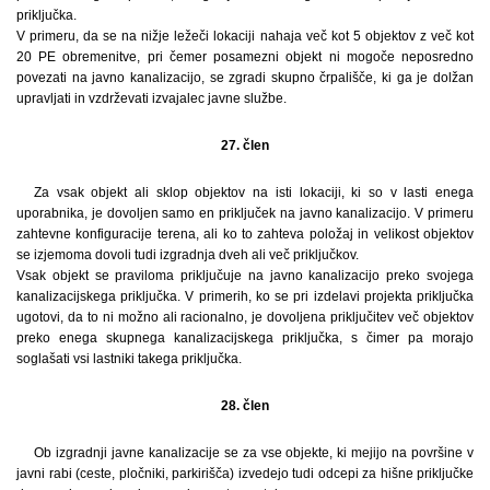
priključka.
V primeru, da se na nižje ležeči lokaciji nahaja več kot 5 objektov z več kot
20 PE obremenitve, pri čemer posamezni objekt ni mogoče neposredno
povezati na javno kanalizacijo, se zgradi skupno črpališče, ki ga je dolžan
upravljati in vzdrževati izvajalec javne službe.
27. člen
Za vsak objekt ali sklop objektov na isti lokaciji, ki so v lasti enega
uporabnika, je dovoljen samo en priključek na javno kanalizacijo. V primeru
zahtevne konfiguracije terena, ali ko to zahteva položaj in velikost objektov
se izjemoma dovoli tudi izgradnja dveh ali več priključkov.
Vsak objekt se praviloma priključuje na javno kanalizacijo preko svojega
kanalizacijskega priključka. V primerih, ko se pri izdelavi projekta priključka
ugotovi, da to ni možno ali racionalno, je dovoljena priključitev več objektov
preko enega skupnega kanalizacijskega priključka, s čimer pa morajo
soglašati vsi lastniki takega priključka.
28. člen
Ob izgradnji javne kanalizacije se za vse objekte, ki mejijo na površine v
javni rabi (ceste, pločniki, parkirišča) izvedejo tudi odcepi za hišne priključke