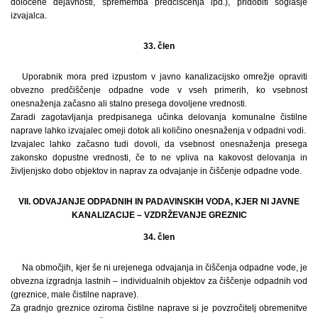
določene dejavnosti, sprememba predčiščenja ipd.), pridobiti soglasje
izvajalca.
33. člen
Uporabnik mora pred izpustom v javno kanalizacijsko omrežje opraviti
obvezno predčiščenje odpadne vode v vseh primerih, ko vsebnost
onesnaženja začasno ali stalno presega dovoljene vrednosti.
Zaradi zagotavljanja predpisanega učinka delovanja komunalne čistilne
naprave lahko izvajalec omeji dotok ali količino onesnaženja v odpadni vodi.
Izvajalec lahko začasno tudi dovoli, da vsebnost onesnaženja presega
zakonsko dopustne vrednosti, če to ne vpliva na kakovost delovanja in
življenjsko dobo objektov in naprav za odvajanje in čiščenje odpadne vode.
VII. ODVAJANJE ODPADNIH IN PADAVINSKIH VODA, KJER NI JAVNE
KANALIZACIJE – VZDRŽEVANJE GREZNIC
34. člen
Na območjih, kjer še ni urejenega odvajanja in čiščenja odpadne vode, je
obvezna izgradnja lastnih – individualnih objektov za čiščenje odpadnih vod
(greznice, male čistilne naprave).
Za gradnjo greznice oziroma čistilne naprave si je povzročitelj obremenitve