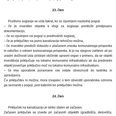
23. člen
Pozitivno soglasje se izda takrat, ko so izpolnjeni naslednji pogoji:
– če je investitor objekta k vlogi za soglasje predložil predpisano
dokumentacijo,
– če so izpolnjeni vsi pogoji iz predhodnih soglasij,
– če je priključitev na javno kanalizacijo tehnično možna,
– če investitor predloži dokazilo o plačanem znesku komunalnega prispevka
in odločbo o odmeri komunalnega prispevka, ki jo na njegovo zahtevo ali po
uradni dolžnosti izda pristojni občinski upravni organ v primeru, da se objekt
investitorja priključuje na lokalno komunalno infrastrukturo ali da predmetni
objekt povečuje priključno moč na lokalno komunalno infrastrukturo;
– če ima uporabnik poravnane vse ostale obveznosti do lastnika in
upravljavca.
Če priključitev ni možna, mora izvajalec o tem obvestiti uporabnika oziroma
ga seznaniti s pogoji, pod katerimi bo priključitev možna.
24. člen
Priključek na kanalizacijo je lahko stalen ali začasen.
Začasen priključek se izvede pri začasnih objektih (gradbišča, delovišča,