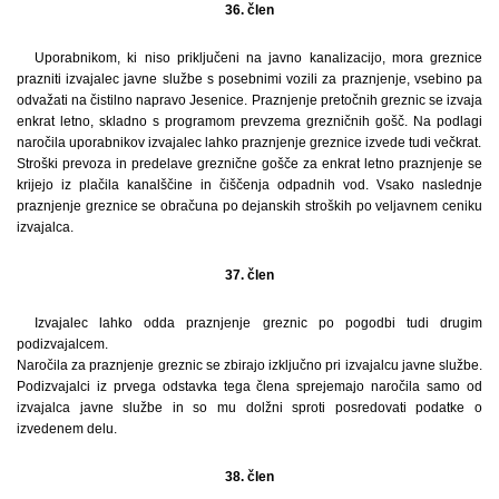
36. člen
Uporabnikom, ki niso priključeni na javno kanalizacijo, mora greznice
prazniti izvajalec javne službe s posebnimi vozili za praznjenje, vsebino pa
odvažati na čistilno napravo Jesenice. Praznjenje pretočnih greznic se izvaja
enkrat letno, skladno s programom prevzema grezničnih gošč. Na podlagi
naročila uporabnikov izvajalec lahko praznjenje greznice izvede tudi večkrat.
Stroški prevoza in predelave greznične gošče za enkrat letno praznjenje se
krijejo iz plačila kanalščine in čiščenja odpadnih vod. Vsako naslednje
praznjenje greznice se obračuna po dejanskih stroških po veljavnem ceniku
izvajalca.
37. člen
Izvajalec lahko odda praznjenje greznic po pogodbi tudi drugim
podizvajalcem.
Naročila za praznjenje greznic se zbirajo izključno pri izvajalcu javne službe.
Podizvajalci iz prvega odstavka tega člena sprejemajo naročila samo od
izvajalca javne službe in so mu dolžni sproti posredovati podatke o
izvedenem delu.
38. člen