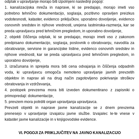
odplak v upravljanje morajo biti izpolnjeni naslednji pogoji:
1. kanalizacijska mreža in naprave, ki se predajajo, morajo imeti vso
potrebno tehnično dokumentacijo, soglasja, pozitivno opravljen preizkus
vodotesnosti, kataster, evidenco priključkov, uporabno dovoljenje, evidenco
osnovnih sredstev in njihove vrednosti, urejena lastninska-razmerja, kar se
preda upravljavcu pred tehničnim pregledom, in uporabno dovoljenje,
2. objekti čiščenja odplak, ki se predajajo, morajo imeti vso z zakonom
predpisano dokumentacijo, soglasja, poslovnik o obratovanju, navodila za
obratovanje, servisne in garancijske listine, evidenco osnovnih sredstev in
njihove vrednosti, kar se preda upravljavcu pred tehničnim pregledom, in
uporabno dovoljenje,
3. izračunana in sprejeta mora biti cena odvajanja in čiščenja odpadnih
voda, ki upravljavcu omogoča nemoteno upravljanje javnih prevzetih
objektov in naprav ali na drug način zagotovljeno pokrivanje stroškov
obratovanja in vzdrževanja,
4. postopek prevzema mora biti izveden dokumentirano z zapisniki o
primopredaji: dokumentacije,
5. prevzem mora potrditi organ upravljanja upravljavca.
Prevzeti objekti in naprave javne kanalizacije se z dnem prevzema
prenesejo v upravljanje izvajalcu javne službe. Izvajalec le-te vnese v
kataster javne kanalizacije in v knjigovodske evidence.
VI. POGOJI ZA PRIKLJUČITEV NA JAVNO KANALIZACIJO