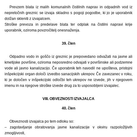
Prevzem blata iz malih komunalnih čistilnih naprav in odpadnih vod iz
nepretočnih greznic se izvaja skladno s pogoji pogodbe, ki jo je uporabnik
dolžan skleniti z izvajalcem.
Stroške prevoza in predelave blata ter odplak na čistilni napravi krije
uporabnik, oziroma povzročitelj onesnaženja.
39. člen
Odpadno vodo in goščo iz greznic je prepovedano odvažati na javne ali
kmetijske površine, oziroma neposredno odvajati v površinske ali podzemne
vode ali javno kanalizacijo. Če uporabnik teh navodil ne upošteva, pristojni
inšpekcijski organ določi izvedbo sanacijskih ukrepov. Če zavezanec v roku,
ki je določen v inšpekcijski odločbi teh ukrepov ne izvede, jih v njegovem
imenu in na njegove stroške izvede drug za to usposobljeni izvajalec.
VIII. OBVEZNOSTI IZVAJALCA
40. člen
Obveznosti izvajalca po tem odloku so:
– zagotavljanje obratovanja javne kanalizacije v okviru razpoložljivih
zmogljivosti,