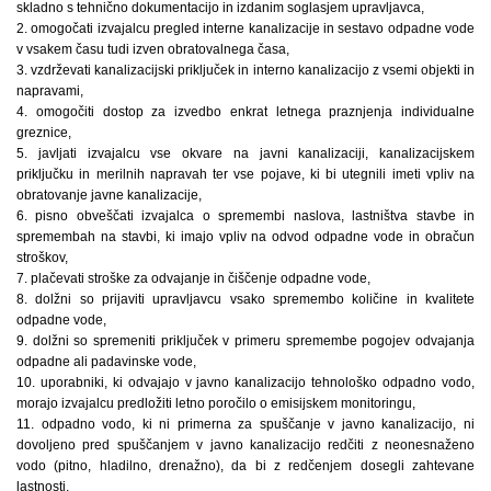
skladno s tehnično dokumentacijo in izdanim soglasjem upravljavca,
2. omogočati izvajalcu pregled interne kanalizacije in sestavo odpadne vode
v vsakem času tudi izven obratovalnega časa,
3. vzdrževati kanalizacijski priključek in interno kanalizacijo z vsemi objekti in
napravami,
4. omogočiti dostop za izvedbo enkrat letnega praznjenja individualne
greznice,
5. javljati izvajalcu vse okvare na javni kanalizaciji, kanalizacijskem
priključku in merilnih napravah ter vse pojave, ki bi utegnili imeti vpliv na
obratovanje javne kanalizacije,
6. pisno obveščati izvajalca o spremembi naslova, lastništva stavbe in
spremembah na stavbi, ki imajo vpliv na odvod odpadne vode in obračun
stroškov,
7. plačevati stroške za odvajanje in čiščenje odpadne vode,
8. dolžni so prijaviti upravljavcu vsako spremembo količine in kvalitete
odpadne vode,
9. dolžni so spremeniti priključek v primeru spremembe pogojev odvajanja
odpadne ali padavinske vode,
10. uporabniki, ki odvajajo v javno kanalizacijo tehnološko odpadno vodo,
morajo izvajalcu predložiti letno poročilo o emisijskem monitoringu,
11. odpadno vodo, ki ni primerna za spuščanje v javno kanalizacijo, ni
dovoljeno pred spuščanjem v javno kanalizacijo redčiti z neonesnaženo
vodo (pitno, hladilno, drenažno), da bi z redčenjem dosegli zahtevane
lastnosti,