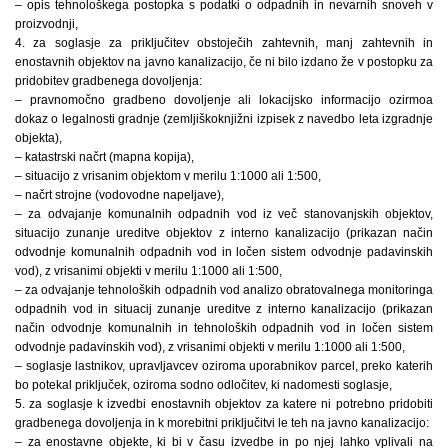
– opis tehnološkega postopka s podatki o odpadnih in nevarnih snoveh v
proizvodnji,
4. za soglasje za priključitev obstoječih zahtevnih, manj zahtevnih in
enostavnih objektov na javno kanalizacijo, če ni bilo izdano že v postopku za
pridobitev gradbenega dovoljenja:
– pravnomočno gradbeno dovoljenje ali lokacijsko informacijo ozirmoa
dokaz o legalnosti gradnje (zemljiškoknjižni izpisek z navedbo leta izgradnje
objekta),
– katastrski načrt (mapna kopija),
– situacijo z vrisanim objektom v merilu 1:1000 ali 1:500,
– načrt strojne (vodovodne napeljave),
– za odvajanje komunalnih odpadnih vod iz več stanovanjskih objektov,
situacijo zunanje ureditve objektov z interno kanalizacijo (prikazan način
odvodnje komunalnih odpadnih vod in ločen sistem odvodnje padavinskih
vod), z vrisanimi objekti v merilu 1:1000 ali 1:500,
– za odvajanje tehnoloških odpadnih vod analizo obratovalnega monitoringa
odpadnih vod in situacij zunanje ureditve z interno kanalizacijo (prikazan
način odvodnje komunalnih in tehnoloških odpadnih vod in ločen sistem
odvodnje padavinskih vod), z vrisanimi objekti v merilu 1:1000 ali 1:500,
– soglasje lastnikov, upravljavcev oziroma uporabnikov parcel, preko katerih
bo potekal priključek, oziroma sodno odločitev, ki nadomesti soglasje,
5. za soglasje k izvedbi enostavnih objektov za katere ni potrebno pridobiti
gradbenega dovoljenja in k morebitni priključitvi le teh na javno kanalizacijo:
– za enostavne objekte, ki bi v času izvedbe in po njej lahko vplivali na