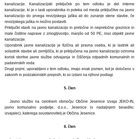
kanalizacije. Kanalizacijski priključek po tem odloku je del interne
kanalizacije, ki je v lasti uporabnika in poteka od mesta priključitve na javno
kanalizacijo do prvega revizijskega jaška ali do zunanje stene stavbe, če
revizijskega jaška ni možno postaviti.
Priključki stavb na javno kanalizacijo in pretočne in nepretočne greznice in
male čistilne naprave z zmogljivostjo, manjšo od 50 PE, niso objekti javne
kanalizacije.
Uporabnik javne kanalizacije je fizična ali pravna oseba, ki je lastnik ali
solastnik stavbe ali zemljišča, ki je priključena na javno kanalizacijo oziroma
koristi storitve javne službe odvajanja in čiščenja odpadnih komunalnih in
padavinskih voda.
Drugi pojmi, uporabljeni v tem odloku, imajo enak pomen, kot je določeno v
zakonih in podzakonskih prepisih, ki so izdani na njihovi podlagi.
5. člen
Javno službo na celotnem območju Občine Jesenice izvaja JEKO-IN,
javno komunalno podjetje, d.o.o., Jesenice (v nadaljnjem besedilu:
izvajalec), katerega soustanovitelj je Občina Jesenice.
6. člen