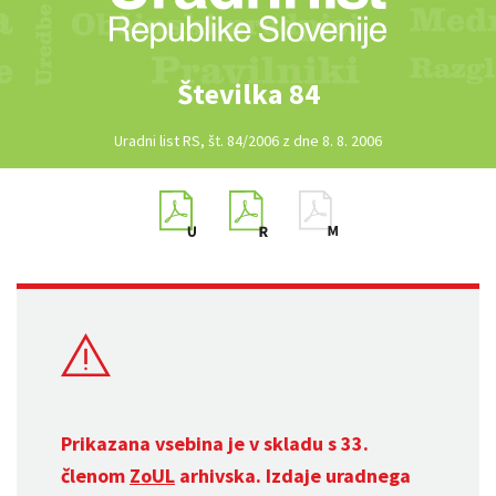
Številka 84
Uradni list RS, št. 84/2006 z dne 8. 8. 2006
Prikazana vsebina je v skladu s 33.
členom
ZoUL
arhivska. Izdaje uradnega