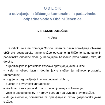
O D L O K
o odvajanju in čiščenju komunalne in padavinske
odpadne vode v Občini Jesenice
I. SPLOŠNE DOLOČBE
1. člen
Ta odlok ureja na območju Občine Jesenice način opravljanja obvezne
občinske gospodarske javne službe odvajanje in čiščenje komunalne in
padavinske odpadne vode (v nadaljnjem besedilu: javna služba) tako, da
določa:
– organizacijsko in prostorsko zasnovo opravljanja javne službe,
– vrsto in obseg javnih dobrin javne službe ter njihovo prostorsko
razporeditev,
– pogoje za zagotavljanje in uporabo javnih dobrin,
– pravice in obveznosti uporabnikov,
– vire financiranja javne službe in način njihovega oblikovanja,
– vrsto in obseg objektov in naprav, potrebnih za izvajanje javne službe,
– druge elemente, pomembne za opravljanje in razvoj gospodarske javne
službe.