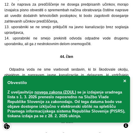
12. če naprava za predčiščenje ne dosega predpisanih učinkov, morajo
izvajalca pisno obvestiti o spremembah načina obratovanja čistilne naprave
ali uvedbi dodatnih tehnoloških postopkov, ki bodo zagotovili doseganje
zahtevanih učinkov predčiščenja,
13. uporabniki se ne smejo priključiti na javno kanalizacijo brez soglasja
upravljavca,
14. uporabniki ne smejo prekiniti odvoda odpadne vode drugemu
uporabniku, ali ga z nestrokovnim delom onemogočiti.
44. člen
Odpadna voda ne sme vsebovati sestavin, ki bi škodovale okolju,
objektom in napravam javne kanalizacije in delavcem, ki vzdržujejo
×
kanalizacijsko omrežje. Vsebnost teh snovi ne sme preseči maksimalno
Obvestilo
dovoljene vrednosti glede na trenutno veljavne predpise za izpust v javno
kanalizacijsko omrežje.
Z uveljavitvijo
novega zakona (ZOUL)
se je
izdajanje uradnega
lista s 1. 3. 2026 preneslo
neposredno
na Službo Vlade
Prav tako je v ločeno zgrajeno fekalno kanalizacijo strogo prepovedano
Republike Slovenije za zakonodajo
. Od tega datuma bodo vse
odvajati meteorno, izvorno ali drenažno vodo, v ločeno zgrajeno meteorno
objave dostopne izključno v elektronski obliki na spletišču
kanalizacijo pa tehnološko in fekalno odpadno vodo.
Pravnega informacijskega sistema Republike Slovenije (PISRS),
tiskana izdaja pa se z 28. 2. 2026 ukinja.
45. člen