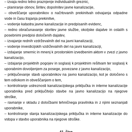
– izvaja redno letno praznjenje individualnih greznic,
– planiranje obnov, širitev, dopolnitev javne kanalizacije,
– obveščanje uporabnikov o načrtovanih prekinitvah odvajanja odpadne
vode in času trajanja prekinitve,
– vodenje katastra javne kanalizacije in predpisanih evidenc,
– redno obračunavanje storitev javne službe, okoljske dajatve in ostalih s
posebnimi predpisi določenih dajatev,
– izvajanje rednih vzdrževalnih del na javni kanalizaciji,
– vodenje investicijskih vzdrževalnih del na javni kanalizaciji,
– izdajanje smernic in mnenj k prostorskim izvedbenim aktom v zvezi z javno
kanalizacijo,
– izdajanje projektnih pogojev in soglasij k projektnim rešitvam ter soglasij k
uporabnim dovoljenjem za posege, povezane z javno kanalizacijo,
– priključevanje stavb uporabnikov na javno kanalizacijo, kot je določeno s
tem odlokom in obveščanjem o tem,
– kontroliranje ustreznosti kanalizacijskega priključka in interne kanalizacije
uporabnika pred priključitvijo stavbe na javno kanalizacijo na njegove
stroške,
– ravnanje v skladu z določbami tehničnega pravilnika in z njimi seznanjati
uporabnike,
– kontroliranje stanja kanalizacijskega priključka in interne kanalizacije do
vstopa v stavbo uporabnika na njegove stroške.
41. člen