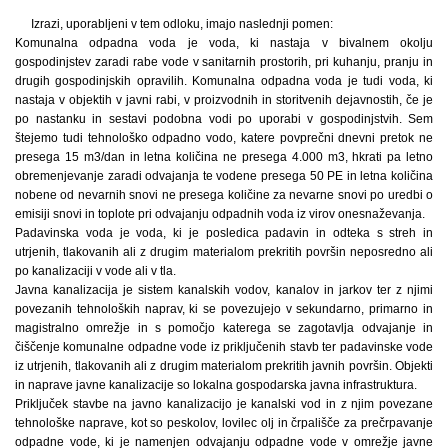
Izrazi, uporabljeni v tem odloku, imajo naslednji pomen:
Komunalna odpadna voda je voda, ki nastaja v bivalnem okolju
gospodinjstev zaradi rabe vode v sanitarnih prostorih, pri kuhanju, pranju in
drugih gospodinjskih opravilih. Komunalna odpadna voda je tudi voda, ki
nastaja v objektih v javni rabi, v proizvodnih in storitvenih dejavnostih, če je
po nastanku in sestavi podobna vodi po uporabi v gospodinjstvih. Sem
štejemo tudi tehnološko odpadno vodo, katere povprečni dnevni pretok ne
presega 15 m3/dan in letna količina ne presega 4.000 m3, hkrati pa letno
obremenjevanje zaradi odvajanja te vodene presega 50 PE in letna količina
nobene od nevarnih snovi ne presega količine za nevarne snovi po uredbi o
emisiji snovi in toplote pri odvajanju odpadnih voda iz virov onesnaževanja.
Padavinska voda je voda, ki je posledica padavin in odteka s streh in
utrjenih, tlakovanih ali z drugim materialom prekritih površin neposredno ali
po kanalizaciji v vode ali v tla.
Javna kanalizacija je sistem kanalskih vodov, kanalov in jarkov ter z njimi
povezanih tehnoloških naprav, ki se povezujejo v sekundarno, primarno in
magistralno omrežje in s pomočjo katerega se zagotavlja odvajanje in
čiščenje komunalne odpadne vode iz priključenih stavb ter padavinske vode
iz utrjenih, tlakovanih ali z drugim materialom prekritih javnih površin. Objekti
in naprave javne kanalizacije so lokalna gospodarska javna infrastruktura.
Priključek stavbe na javno kanalizacijo je kanalski vod in z njim povezane
tehnološke naprave, kot so peskolov, lovilec olj in črpališče za prečrpavanje
odpadne vode, ki je namenjen odvajanju odpadne vode v omrežje javne