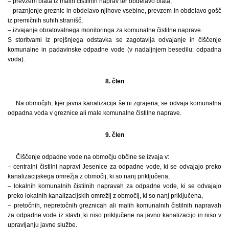
– prevzem blata iz malih čistilnih naprav ter obdelavo blata,
– praznjenje greznic in obdelavo njihove vsebine, prevzem in obdelavo gošč
iz premičnih suhih stranišč,
– izvajanje obratovalnega monitoringa za komunalne čistilne naprave.
S storitvami iz prejšnjega odstavka se zagotavlja odvajanje in čiščenje
komunalne in padavinske odpadne vode (v nadaljnjem besedilu: odpadna
voda).
8. člen
Na območjih, kjer javna kanalizacija še ni zgrajena, se odvaja komunalna
odpadna voda v greznice ali male komunalne čistilne naprave.
9. člen
Čiščenje odpadne vode na območju občine se izvaja v:
– centralni čistilni napravi Jesenice za odpadne vode, ki se odvajajo preko
kanalizacijskega omrežja z območij, ki so nanj priključena,
– lokalnih komunalnih čistilnih napravah za odpadne vode, ki se odvajajo
preko lokalnih kanalizacijskih omrežij z območij, ki so nanj priključena,
– pretočnih, nepretočnih greznicah ali malih komunalnih čistilnih napravah
za odpadne vode iz stavb, ki niso priključene na javno kanalizacijo in niso v
upravljanju javne službe.