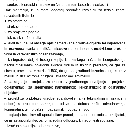
– soglasja k projektnim rešitvam (v nadaljnjem besedilu: soglasja).
Dokumentacija, ki jo mora vlagatelj predložiti izvajalcu za izdajo zgoraj
navedenih listin, je:
1. za smernice:
– strokovne podlage,
2. za projektne pogoje:
– lokacijska informacija,
– tekstualni del, ki obsega opis nameravane graditve objekta ter dejanskega
in pravnega stanja zemljišča, njegovo namembnost s predvideno prošnjo
vode in karakteristiko onesnaževanja,
– kartografski del, ki bosega kopijo katastrskega načrta in topografskega
načrta z vrisanim objektom skicami tlorisa in tipičnih prerezov, če gre za
stavbo, praviloma v merilu 1:500, če gre za gradbeni inženirski objekt pa v
merilu 1:1000 oziroma drugem ustrezno večjem merilu,
3. za soglasje k projektu za pridobitev gradbenega dovoljenja in projektni
dokumentaciji za spremembo namembnosti, rekonstrukcijo in odstranitev
objektov:
– projekt za pridobitev gradbenega dovoljenja (s tekstualnim in grafičnim
delom) s projektom zunanje ureditve, ki določa način odvodnavanja
komunalnih, tehnoloških in padavinskih odpadnih vod,
– soglasja lastnikov ali uporabnikov parcel, po katerih bo potekal priključek,
če ni last uporabnika, oziroma sodna odločitev, ki nadomesti soglasje,
– izračun biokemijske obremenitve,