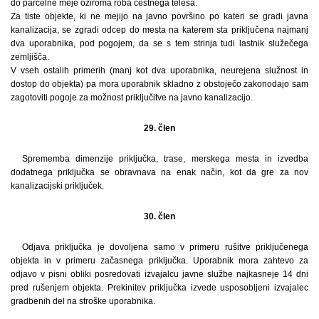
do parcelne meje oziroma roba cestnega telesa.
Za tiste objekte, ki ne mejijo na javno površino po kateri se gradi javna
kanalizacija, se zgradi odcep do mesta na katerem sta priključena najmanj
dva uporabnika, pod pogojem, da se s tem strinja tudi lastnik služečega
zemljišča.
V vseh ostalih primerih (manj kot dva uporabnika, neurejena služnost in
dostop do objekta) pa mora uporabnik skladno z obstoječo zakonodajo sam
zagotoviti pogoje za možnost priključitve na javno kanalizacijo.
29. člen
Sprememba dimenzije priključka, trase, merskega mesta in izvedba
dodatnega priključka se obravnava na enak način, kot da gre za nov
kanalizacijski priključek.
30. člen
Odjava priključka je dovoljena samo v primeru rušitve priključenega
objekta in v primeru začasnega priključka. Uporabnik mora zahtevo za
odjavo v pisni obliki posredovati izvajalcu javne službe najkasneje 14 dni
pred rušenjem objekta. Prekinitev priključka izvede usposobljeni izvajalec
gradbenih del na stroške uporabnika.