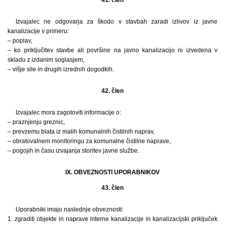
Izvajalec ne odgovarja za škodo v stavbah zaradi izlivov iz javne
kanalizacije v primeru:
– poplav,
– ko priključitev stavbe ali površine na javno kanalizacijo ni izvedena v
skladu z izdanim soglasjem,
– višje sile in drugih izrednih dogodkih.
42. člen
Izvajalec mora zagotoviti informacije o:
– praznjenju greznic,
– prevzemu blata iz malih komunalnih čistilnih naprav,
– obratovalnem monitoringu za komunalne čistilne naprave,
– pogojih in času izvajanja storitev javne službe.
IX. OBVEZNOSTI UPORABNIKOV
43. člen
Uporabniki imajo naslednje obveznosti:
1. zgraditi objekte in naprave interne kanalizacije in kanalizacijski priključek