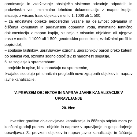
obratovanje in vzdrževanje obstoječih sistemov odvodnje odpadnih in
padavinskih vod, minimalno tehnično dokumentacijo z mapno kopijo,
situacijo z vrisano traso objekta v merilu 1: 1000 ali 1: 500,
– za enostavne objekte neposredno vezane na dejavnost odvajanja in
čiščenja komunalni in padavinskih odpadnih voda, minimalno tehnično
dokumentacijo z mapno kopijo, situacijo z vrisanim objektom ali njegovo
traso v merilu 1:1000 ali 1:500, geodetskim posnetkom, vzdolžnimi profili in
popisi del,
– soglasje lastnikov, upravljavcev oziroma uporabnikov parcel preko katerih
bo potekal vod, oziroma sodno odločitev, ki nadomesti soglasje,
6. za soglasje k spremembam:
– projekte in opise, ki se nanašajo na spremembe,
Izvajalec sodeluje pri tehničnih pregledih novo zgrajenih objektov in naprav
javne kanalizacije.
V. PREVZEM OBJEKTOV IN NAPRAV JAVNE KANALIZACIJE V
UPRAVLJANJE
20. člen
Investitor graditve objektov javne kanalizacije in čiščenja odplak mora po
končani gradnji prenesti objekte in naprave v upravljanje in gospodarjenje
upravljavcu. Za prevzem objektov in naprav javne kanalizacije in čiščenja