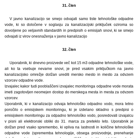
31. člen
V javno kanalizacijo se smejo odvajati samo tiste tehnološke odpadne
vode, ki so določene v soglasju za kanalizacijski priključek oziroma so
dovoljene po veljavnih standardih in predpisih o emisijah snovi, ki se smejo
odvajati iz virov onesnaženja v javno kanalizacijo
32. člen
Uporabnik, ki dnevno proizvede več kot 15 m3 odpadne tehnološke vode,
ali ko ta vsebuje nevarne snovi, je pred vsakim priključkom na javno
kanalizacijsko omrežje dolžan urediti mersko mesto in mesto za odvzem
vzorcev odpadne vode.
Izvajalec kakor tudi pooblaščeni izvajalec monitoringa odpadne vode morata
imeti zagotovljen neomejen dostop do merskega mesta in mesta za odvzem
vzorcev.
Uporabnik, ki v kanalizacijo odvaja tehnološko odpadno vodo, mora letno
poročilo o emisijskem monitoringu, ki je izdelano skladno s predpisi o
emisijskem monitoringu za odpadno tehnološko vodo, posredovati izvajalcu
v pisni ali elektronski obliki do 31. marca za preteklo leto. Uporabnik je
dolžan pred vsako spremembo, ki vpliva na lastnosti in količine tehnološke
odpadne vode (sprememba tehnologije, obsega proizvodnje, prenehanje