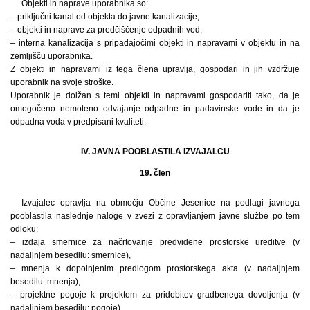
Objekti in naprave uporabnika so:
– priključni kanal od objekta do javne kanalizacije,
– objekti in naprave za predčiščenje odpadnih vod,
– interna kanalizacija s pripadajočimi objekti in napravami v objektu in na
zemljišču uporabnika.
Z objekti in napravami iz tega člena upravlja, gospodari in jih vzdržuje
uporabnik na svoje stroške.
Uporabnik je dolžan s temi objekti in napravami gospodariti tako, da je
omogočeno nemoteno odvajanje odpadne in padavinske vode in da je
odpadna voda v predpisani kvaliteti.
IV. JAVNA POOBLASTILA IZVAJALCU
19. člen
Izvajalec opravlja na območju Občine Jesenice na podlagi javnega
pooblastila naslednje naloge v zvezi z opravljanjem javne službe po tem
odloku:
– izdaja smernice za načrtovanje predvidene prostorske ureditve (v
nadaljnjem besedilu: smernice),
– mnenja k dopolnjenim predlogom prostorskega akta (v nadaljnjem
besedilu: mnenja),
– projektne pogoje k projektom za pridobitev gradbenega dovoljenja (v
nadaljnjem besedilu: pogoje),