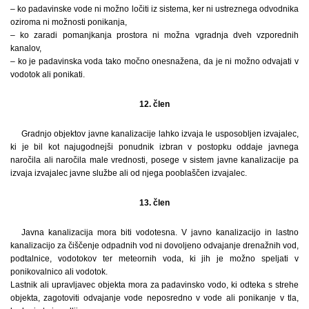
– ko padavinske vode ni možno ločiti iz sistema, ker ni ustreznega odvodnika
oziroma ni možnosti ponikanja,
– ko zaradi pomanjkanja prostora ni možna vgradnja dveh vzporednih
kanalov,
– ko je padavinska voda tako močno onesnažena, da je ni možno odvajati v
vodotok ali ponikati.
12. člen
Gradnjo objektov javne kanalizacije lahko izvaja le usposobljen izvajalec,
ki je bil kot najugodnejši ponudnik izbran v postopku oddaje javnega
naročila ali naročila male vrednosti, posege v sistem javne kanalizacije pa
izvaja izvajalec javne službe ali od njega pooblaščen izvajalec.
13. člen
Javna kanalizacija mora biti vodotesna. V javno kanalizacijo in lastno
kanalizacijo za čiščenje odpadnih vod ni dovoljeno odvajanje drenažnih vod,
podtalnice, vodotokov ter meteornih voda, ki jih je možno speljati v
ponikovalnico ali vodotok.
Lastnik ali upravljavec objekta mora za padavinsko vodo, ki odteka s strehe
objekta, zagotoviti odvajanje vode neposredno v vode ali ponikanje v tla,