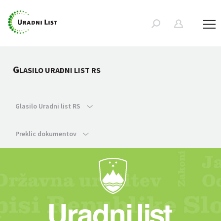
G
LASILO URADNI LIST RS
Glasilo Uradni list RS
Preklic dokumentov