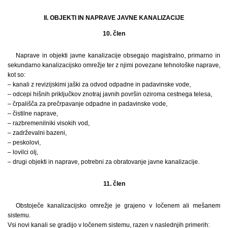
II. OBJEKTI IN NAPRAVE JAVNE KANALIZACIJE
10. člen
Naprave in objekti javne kanalizacije obsegajo magistralno, primarno in
sekundarno kanalizacijsko omrežje ter z njimi povezane tehnološke naprave,
kot so:
– kanali z revizijskimi jaški za odvod odpadne in padavinske vode,
– odcepi hišnih priključkov znotraj javnih površin oziroma cestnega telesa,
– črpališča za prečrpavanje odpadne in padavinske vode,
– čistilne naprave,
– razbremenilniki visokih vod,
– zadrževalni bazeni,
– peskolovi,
– lovilci olj,
– drugi objekti in naprave, potrebni za obratovanje javne kanalizacije.
11. člen
Obstoječe kanalizacijsko omrežje je grajeno v ločenem ali mešanem
sistemu.
Vsi novi kanali se gradijo v ločenem sistemu, razen v naslednjih primerih: