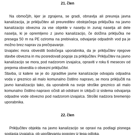
21. člen
Na območjih, kjer je zgrajena, se gradi, obnavlja ali preureja javna
kanalizacija, je priključitev ali preureditev obstoječega priključka na javno
kanalizacijo obvezna za vse objekte v naselju in zunaj naselja ali dele
naselja, ki je opremljeno z javno kanalizacijo, če dolžina priključka ne
presega 50 m na PE oziroma na prebivalca, odvajanje odpadnih vod pa je
možno brez naprav za prečrpavanje.
Izvajalec mora obvestiti bodočega uporabnika, da je priključitev njegove
stavbe obvezna in mu posredovati pogoje za priključitev. Priključitev na javno
kanalizacijo se mora, pod nadzorom izvajalca, opraviti v roku 6 mesecev od
prejema obvestila o obvezni priključitvi.
Stavba, iz katere se je do zgraditve javne kanalizacije odvajala odpadna
voda v greznico ali malo komunalno čistilno napravo, se mora priključiti na
javno kanalizacijo tako, da uporabnik na svoje stroške greznico ali malo
komunalno čistilno napravo očisti ali odstrani in izključi iz sistema odvajanja
odpadne vode obvezno pod nadzorom izvajalca. Stroški nadzora bremenijo
uporabnika.
22. člen
Priključitev objekta na javno kanalizacijo se opravi na podlagi pisnega
soglasja izvajalca, ob upoštevanju pogojev iz tega odloka.