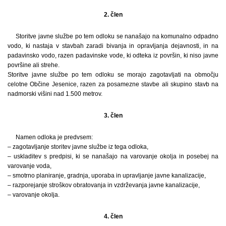
2. člen
Storitve javne službe po tem odloku se nanašajo na komunalno odpadno
vodo, ki nastaja v stavbah zaradi bivanja in opravljanja dejavnosti, in na
padavinsko vodo, razen padavinske vode, ki odteka iz površin, ki niso javne
površine ali strehe.
Storitve javne službe po tem odloku se morajo zagotavljati na območju
celotne Občine Jesenice, razen za posamezne stavbe ali skupino stavb na
nadmorski višini nad 1.500 metrov.
3. člen
Namen odloka je predvsem:
– zagotavljanje storitev javne službe iz tega odloka,
– uskladitev s predpisi, ki se nanašajo na varovanje okolja in posebej na
varovanje voda,
– smotrno planiranje, gradnja, uporaba in upravljanje javne kanalizacije,
– razporejanje stroškov obratovanja in vzdrževanja javne kanalizacije,
– varovanje okolja.
4. člen