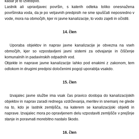
kadar je to izvedljivo.
Lastnik ali upravljavec površin, s katerih odteka toliko onesnažena
površinska voda, da je po veljavnih predpisih ne sme spuščati neposredno v
vode, mora na območjih, kjer ni javne kanalizacije, to vodo zajeti in očistiti.
14. člen
Uporaba objektov in naprav javne kanalizacije je obvezna na vseh
območjih, kjer so vzpostavljeni javni sistemi za odvajanje in čiščenje
komunalnih in padavinskih odpadnih vod.
Objekte in naprave javne kanalizacije lahko pod enakimi z zakonom, tem
odlokom in drugimi predpisi določenimi pogoji uporablja vsakdo.
15. člen
Izvajalec javne službe ima vsak čas pravico dostopa do kanalizacijskih
objektov in naprav zaradi rednega vzdrževanja, meritev in snemanj ne glede
na to, kdo je lastnik zemljišča, na katerem se kanalizacijski objekti in
naprave. Izvajalec mora po opravljenem delu vzpostaviti zemljišče v prejšnje
stanje in poravnati morebitno nastalo škodo.
16. člen