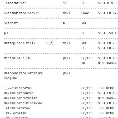
Temperatura*                    °C        EL       SIST DIN 38
--------------------------------------------------------------
Suspendirane snovi*             mg/l      GRAV     SIST EN 872
--------------------------------------------------------------
Slanost*                        ‰         VOL                 
--------------------------------------------------------------
pH                                        EL       SIST ISO 10
--------------------------------------------------------------
Raztopljeni kisik      O(2)     mg/l      VOL      SIST EN 258
                                          EL       SIST EN 258
--------------------------------------------------------------
Mineralna olja                  µg/l      GC/FID   SIST EN ISO
                                          IR       DIN 38409-H
--------------------------------------------------------------
Halogenirane organske           µg/l                          
spojine:

1,2-dikloroetan                           GC/ECD   ISO 10301

Heksaklorobenzen                          GC/ECD   SIST EN ISO
Heksaklorobutadien                        GC/ECD   DIN 38407-F
Heksaklorocikloheksan                     GC/ECD   SIST EN ISO
Tetrakloroeten                            GC/ECD   ISO 10301

Trikloroeten                              GC/ECD   ISO 10301
