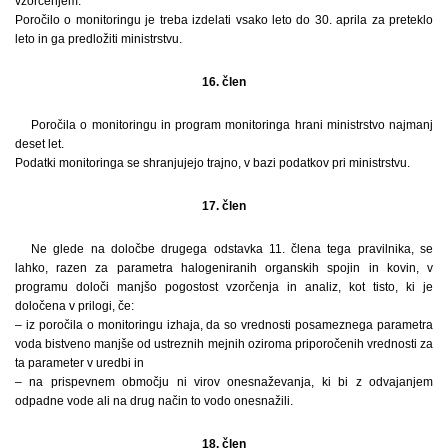
vzorčenjem.
Poročilo o monitoringu je treba izdelati vsako leto do 30. aprila za preteklo
leto in ga predložiti ministrstvu.
16. člen
Poročila o monitoringu in program monitoringa hrani ministrstvo najmanj
deset let.
Podatki monitoringa se shranjujejo trajno, v bazi podatkov pri ministrstvu.
17. člen
Ne glede na določbe drugega odstavka 11. člena tega pravilnika, se
lahko, razen za parametra halogeniranih organskih spojin in kovin, v
programu določi manjšo pogostost vzorčenja in analiz, kot tisto, ki je
določena v prilogi, če:
– iz poročila o monitoringu izhaja, da so vrednosti posameznega parametra
voda bistveno manjše od ustreznih mejnih oziroma priporočenih vrednosti za
ta parameter v uredbi in
– na prispevnem območju ni virov onesnaževanja, ki bi z odvajanjem
odpadne vode ali na drug način to vodo onesnažili.
18. člen