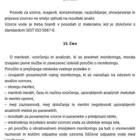
Posode za vzorce, reagenti, konzerviranje, razpošiljanje, shranjevanje in
priprava vzorcev ne smejo vplivati na rezultate analiz.
Vzorce vode je treba hraniti v posodah iz materialov, kot je določeno s
standardom SIST ISO 5667-6.
15. člen
O meritvah, vzorčenju in analizah, ki so predmet monitoringa, morata
izvajalec javne službe in zavezanec izdelati poročilo o monitoringu.
Poročilo iz prejšnjega odstavka vsebuje podatke o:
– izvajalcih posameznih nalog monitoringa, ki se nanašajo na odvzem in
analizo vzorcev,
– obsegu meritev,
– merilnih mestih, času in načinu vzorčenja, uporabljenih analiznih metodah
in merilni opremi,
– meji zaznavnosti, meji določanja in merilni negotovosti uporabljenih
analiznih metod po parametrih,
– rezultatih za posamezne vzorce in parametre v predpisani obliki,
– vrednotenju rezultatov analiz vzorcev voda za obdobje enega leta,
– pri poročilu o obratovalnem imisijskem monitoringu pa tudi o vremenskih
razmerah in količini odpadne vode oziroma čiščene odpadne vode med