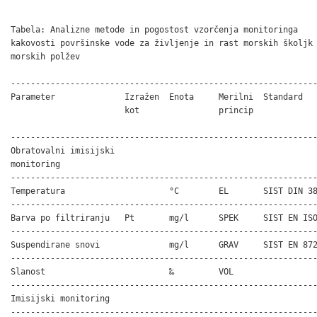
Tabela: Analizne metode in pogostost vzorčenja monitoringa

kakovosti površinske vode za življenje in rast morskih školjk 
morskih polžev

--------------------------------------------------------------
Parameter              Izražen  Enota     Merilni  Standard   
                       kot                princip             
                                                              
--------------------------------------------------------------
Obratovalni imisijski

monitoring

--------------------------------------------------------------
Temperatura                     °C        EL       SIST DIN 38
--------------------------------------------------------------
Barva po filtriranju   Pt       mg/l      SPEK     SIST EN ISO
--------------------------------------------------------------
Suspendirane snovi              mg/l      GRAV     SIST EN 872
--------------------------------------------------------------
Slanost                         ‰         VOL                 
--------------------------------------------------------------
Imisijski monitoring

--------------------------------------------------------------