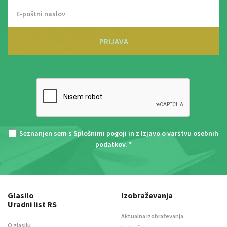
PRIJAVA
Seznanjen sem s
Splošnimi pogoji
in z
Izjavo o varstvu osebnih
podatkov
. *
Glasilo
Izobraževanja
Uradni list RS
Aktualna izobraževanja
O glasilu