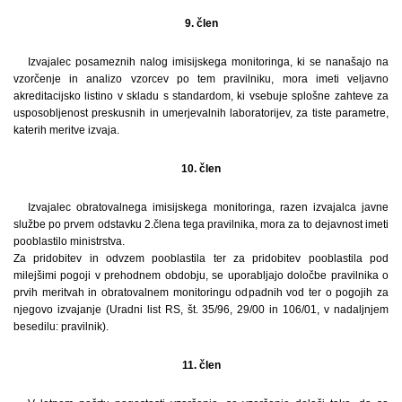
9. člen
Izvajalec posameznih nalog imisijskega monitoringa, ki se nanašajo na
vzorčenje in analizo vzorcev po tem pravilniku, mora imeti veljavno
akreditacijsko listino v skladu s standardom, ki vsebuje splošne zahteve za
usposobljenost preskusnih in umerjevalnih laboratorijev, za tiste parametre,
katerih meritve izvaja.
10. člen
Izvajalec obratovalnega imisijskega monitoringa, razen izvajalca javne
službe po prvem odstavku 2.člena tega pravilnika, mora za to dejavnost imeti
pooblastilo ministrstva.
Za pridobitev in odvzem pooblastila ter za pridobitev pooblastila pod
milejšimi pogoji v prehodnem obdobju, se uporabljajo določbe pravilnika o
prvih meritvah in obratovalnem monitoringu odpadnih vod ter o pogojih za
njegovo izvajanje (Uradni list RS, št. 35/96, 29/00 in 106/01, v nadaljnjem
besedilu: pravilnik).
11. člen