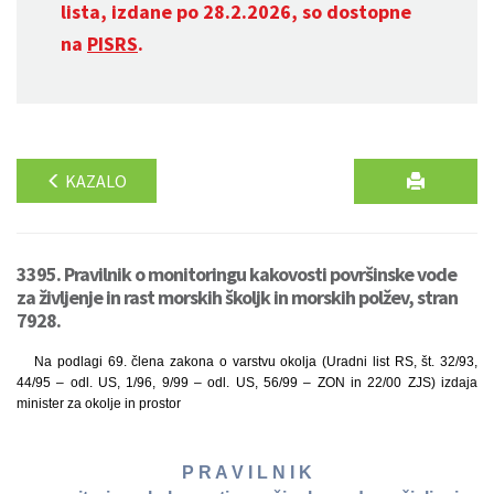
lista, izdane po 28.2.2026, so dostopne
na
PISRS
.
KAZALO
3395. Pravilnik o monitoringu kakovosti površinske vode
za življenje in rast morskih školjk in morskih polžev, stran
7928.
Na podlagi 69. člena zakona o varstvu okolja (Uradni list RS, št. 32/93,
44/95 – odl. US, 1/96, 9/99 – odl. US, 56/99 – ZON in 22/00 ZJS) izdaja
minister za okolje in prostor
P R A V I L N I K