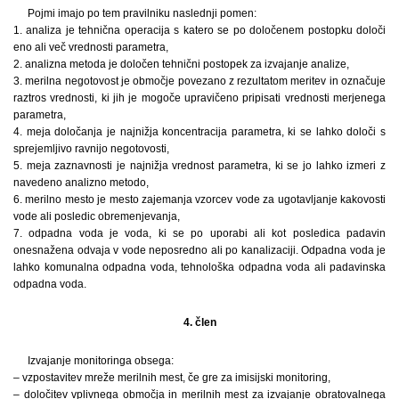
Pojmi imajo po tem pravilniku naslednji pomen:
1. analiza je tehnična operacija s katero se po določenem postopku določi
eno ali več vrednosti parametra,
2. analizna metoda je določen tehnični postopek za izvajanje analize,
3. merilna negotovost je območje povezano z rezultatom meritev in označuje
raztros vrednosti, ki jih je mogoče upravičeno pripisati vrednosti merjenega
parametra,
4. meja določanja je najnižja koncentracija parametra, ki se lahko določi s
sprejemljivo ravnijo negotovosti,
5. meja zaznavnosti je najnižja vrednost parametra, ki se jo lahko izmeri z
navedeno analizno metodo,
6. merilno mesto je mesto zajemanja vzorcev vode za ugotavljanje kakovosti
vode ali posledic obremenjevanja,
7. odpadna voda je voda, ki se po uporabi ali kot posledica padavin
onesnažena odvaja v vode neposredno ali po kanalizaciji. Odpadna voda je
lahko komunalna odpadna voda, tehnološka odpadna voda ali padavinska
odpadna voda.
4. člen
Izvajanje monitoringa obsega:
– vzpostavitev mreže merilnih mest, če gre za imisijski monitoring,
– določitev vplivnega območja in merilnih mest za izvajanje obratovalnega