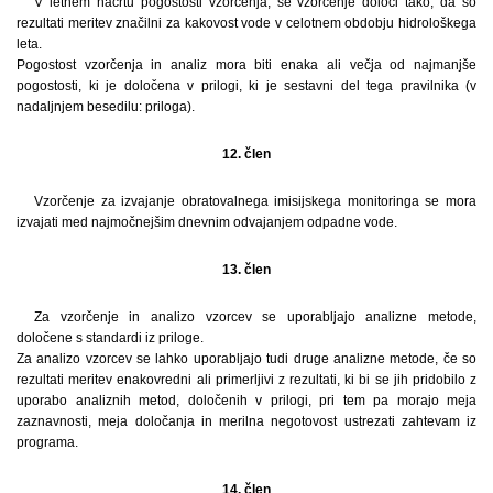
V letnem načrtu pogostosti vzorčenja, se vzorčenje določi tako, da so
rezultati meritev značilni za kakovost vode v celotnem obdobju hidrološkega
leta.
Pogostost vzorčenja in analiz mora biti enaka ali večja od najmanjše
pogostosti, ki je določena v prilogi, ki je sestavni del tega pravilnika (v
nadaljnjem besedilu: priloga).
12. člen
Vzorčenje za izvajanje obratovalnega imisijskega monitoringa se mora
izvajati med najmočnejšim dnevnim odvajanjem odpadne vode.
13. člen
Za vzorčenje in analizo vzorcev se uporabljajo analizne metode,
določene s standardi iz priloge.
Za analizo vzorcev se lahko uporabljajo tudi druge analizne metode, če so
rezultati meritev enakovredni ali primerljivi z rezultati, ki bi se jih pridobilo z
uporabo analiznih metod, določenih v prilogi, pri tem pa morajo meja
zaznavnosti, meja določanja in merilna negotovost ustrezati zahtevam iz
programa.
14. člen