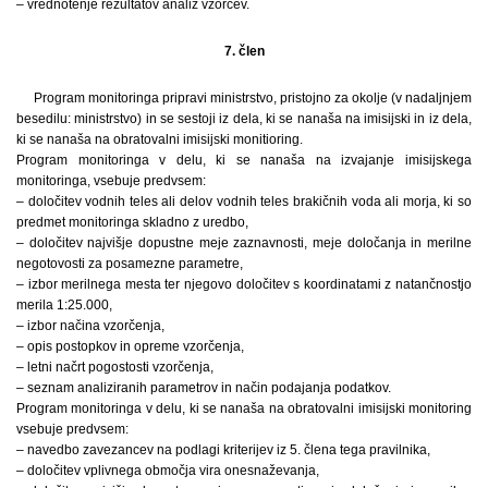
– vrednotenje rezultatov analiz vzorcev.
7. člen
Program monitoringa pripravi ministrstvo, pristojno za okolje (v nadaljnjem
besedilu: ministrstvo) in se sestoji iz dela, ki se nanaša na imisijski in iz dela,
ki se nanaša na obratovalni imisijski monitioring.
Program monitoringa v delu, ki se nanaša na izvajanje imisijskega
monitoringa, vsebuje predvsem:
– določitev vodnih teles ali delov vodnih teles brakičnih voda ali morja, ki so
predmet monitoringa skladno z uredbo,
– določitev najvišje dopustne meje zaznavnosti, meje določanja in merilne
negotovosti za posamezne parametre,
– izbor merilnega mesta ter njegovo določitev s koordinatami z natančnostjo
merila 1:25.000,
– izbor načina vzorčenja,
– opis postopkov in opreme vzorčenja,
– letni načrt pogostosti vzorčenja,
– seznam analiziranih parametrov in način podajanja podatkov.
Program monitoringa v delu, ki se nanaša na obratovalni imisijski monitoring
vsebuje predvsem:
– navedbo zavezancev na podlagi kriterijev iz 5. člena tega pravilnika,
– določitev vplivnega območja vira onesnaževanja,