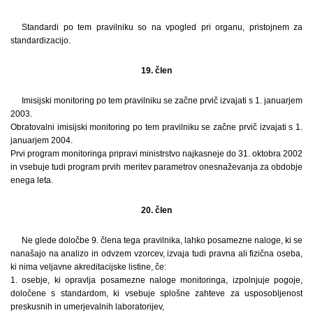
Standardi po tem pravilniku so na vpogled pri organu, pristojnem za
standardizacijo.
19. člen
Imisijski monitoring po tem pravilniku se začne prvič izvajati s 1. januarjem
2003.
Obratovalni imisijski monitoring po tem pravilniku se začne prvič izvajati s 1.
januarjem 2004.
Prvi program monitoringa pripravi ministrstvo najkasneje do 31. oktobra 2002
in vsebuje tudi program prvih meritev parametrov onesnaževanja za obdobje
enega leta.
20. člen
Ne glede določbe 9. člena tega pravilnika, lahko posamezne naloge, ki se
nanašajo na analizo in odvzem vzorcev, izvaja tudi pravna ali fizična oseba,
ki nima veljavne akreditacijske listine, če:
1. osebje, ki opravlja posamezne naloge monitoringa, izpolnjuje pogoje,
določene s standardom, ki vsebuje splošne zahteve za usposobljenost
preskusnih in umerjevalnih laboratorijev,