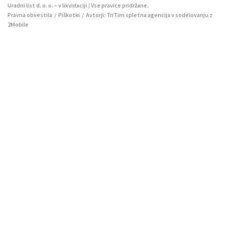
Uradni list d. o. o. – v likvidaciji / Vse pravice pridržane.
Pravna obvestila
/
Piškotki
/ Avtorji:
TriTim spletna agencija
v sodelovanju z
2Mobile