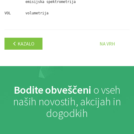
          emisijska spektrometrija

VOL       volumetrija

KAZALO
NA VRH
Bodite obveščeni
o vseh
naših novostih, akcijah in
dogodkih