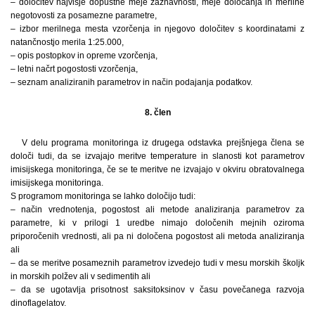
– določitev najvišje dopustne meje zaznavnosti, meje določanja in merilne
negotovosti za posamezne parametre,
– izbor merilnega mesta vzorčenja in njegovo določitev s koordinatami z
natančnostjo merila 1:25.000,
– opis postopkov in opreme vzorčenja,
– letni načrt pogostosti vzorčenja,
– seznam analiziranih parametrov in način podajanja podatkov.
8. člen
V delu programa monitoringa iz drugega odstavka prejšnjega člena se
določi tudi, da se izvajajo meritve temperature in slanosti kot parametrov
imisijskega monitoringa, če se te meritve ne izvajajo v okviru obratovalnega
imisijskega monitoringa.
S programom monitoringa se lahko določijo tudi:
– način vrednotenja, pogostost ali metode analiziranja parametrov za
parametre, ki v prilogi 1 uredbe nimajo določenih mejnih oziroma
priporočenih vrednosti, ali pa ni določena pogostost ali metoda analiziranja
ali
– da se meritve posameznih parametrov izvedejo tudi v mesu morskih školjk
in morskih polžev ali v sedimentih ali
– da se ugotavlja prisotnost saksitoksinov v času povečanega razvoja
dinoflagelatov.