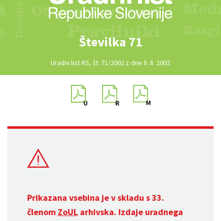
Številka 71
Uradni list RS, št. 71/2002 z dne 8. 8. 2002
Prikazana vsebina je v skladu s 33.
členom
ZoUL
arhivska. Izdaje uradnega