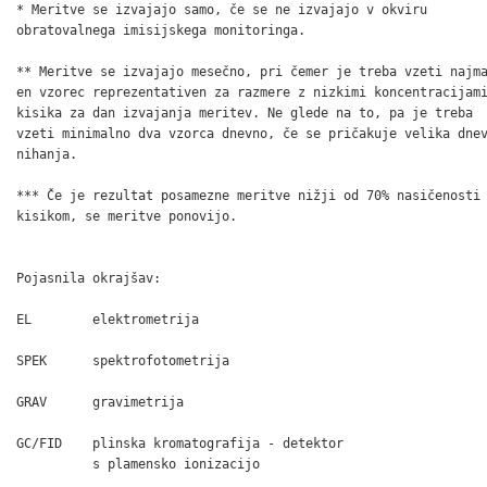
* Meritve se izvajajo samo, če se ne izvajajo v okviru

obratovalnega imisijskega monitoringa.

** Meritve se izvajajo mesečno, pri čemer je treba vzeti najma
en vzorec reprezentativen za razmere z nizkimi koncentracijami
kisika za dan izvajanja meritev. Ne glede na to, pa je treba

vzeti minimalno dva vzorca dnevno, če se pričakuje velika dnev
nihanja.

*** Če je rezultat posamezne meritve nižji od 70% nasičenosti 
kisikom, se meritve ponovijo.

Pojasnila okrajšav:

EL        elektrometrija

SPEK      spektrofotometrija

GRAV      gravimetrija

GC/FID    plinska kromatografija - detektor

          s plamensko ionizacijo
