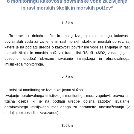
o monitoringu kakovosti površinske vode za življenje
in rast morskih školjk in morskih polžev*
1. člen
Ta pravilnik določa način in obseg izvajanja monitoringa kakovosti
površinskih voda za življenje in rast morskih školjk in morskih polžev, za
katere je na podlagi uredbe o kakovosti površinske vode za življenje in rast
morskih školjk in morskih polžev (Uradni list RS, št. 46/02, v nadaljnjem
besedilu: uredba) obvezno izvajanje imisijskega in obratovalnega
imisijskega monitoringa.
2. člen
Imisijski monitoring se izvaja kot javna služba.
Izvajanje obratovalnega imisijskega monitoringa mora zagotoviti pravna ali
fizična oseba, ki je na podlagi uredbe dolžna zagotovi izvajanje
obratovalnega imisijskega monitoringa za parametre onesnaževanja (v
nadaljnjem besedilu: zavezanec).
3. člen