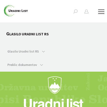
G
LASILO URADNI LIST RS
Glasilo Uradni list RS
Preklic dokumentov