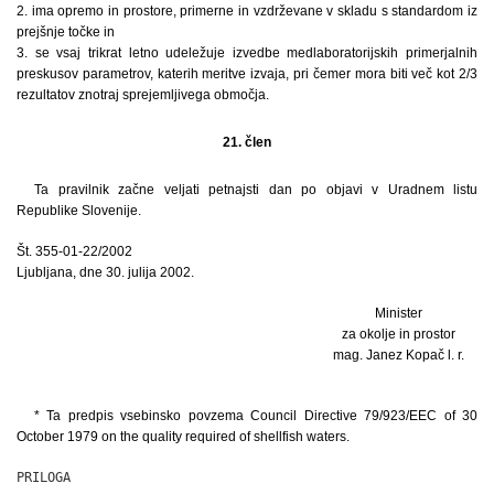
2. ima opremo in prostore, primerne in vzdrževane v skladu s standardom iz
prejšnje točke in
3. se vsaj trikrat letno udeležuje izvedbe medlaboratorijskih primerjalnih
preskusov parametrov, katerih meritve izvaja, pri čemer mora biti več kot 2/3
rezultatov znotraj sprejemljivega območja.
21. člen
Ta pravilnik začne veljati petnajsti dan po objavi v Uradnem listu
Republike Slovenije.
Št. 355-01-22/2002
Ljubljana, dne 30. julija 2002.
Minister
za okolje in prostor
mag. Janez Kopač l. r.
* Ta predpis vsebinsko povzema Council Directive 79/923/EEC of 30
October 1979 on the quality required of shellfish waters.
PRILOGA
