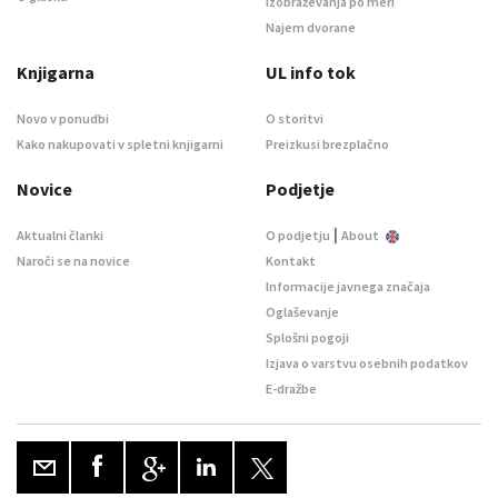
Izobraževanja po meri
Najem dvorane
Knjigarna
UL info tok
Novo v ponudbi
O storitvi
Kako nakupovati v spletni knjigarni
Preizkusi brezplačno
Novice
Podjetje
|
Aktualni članki
O podjetju
About
Naroči se na novice
Kontakt
Informacije javnega značaja
Oglaševanje
Splošni pogoji
Izjava o varstvu osebnih podatkov
E-dražbe