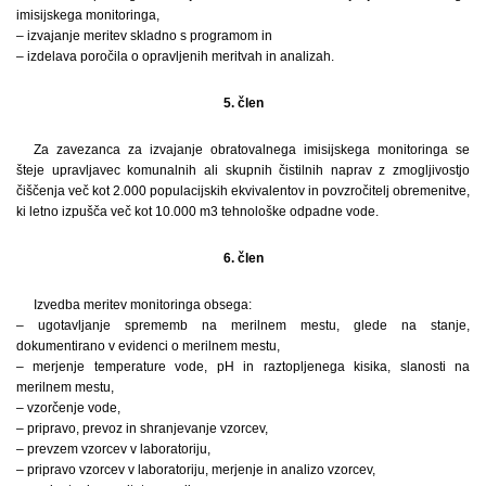
imisijskega monitoringa,
– izvajanje meritev skladno s programom in
– izdelava poročila o opravljenih meritvah in analizah.
5. člen
Za zavezanca za izvajanje obratovalnega imisijskega monitoringa se
šteje upravljavec komunalnih ali skupnih čistilnih naprav z zmogljivostjo
čiščenja več kot 2.000 populacijskih ekvivalentov in povzročitelj obremenitve,
ki letno izpušča več kot 10.000 m3 tehnološke odpadne vode.
6. člen
Izvedba meritev monitoringa obsega:
– ugotavljanje sprememb na merilnem mestu, glede na stanje,
dokumentirano v evidenci o merilnem mestu,
– merjenje temperature vode, pH in raztopljenega kisika, slanosti na
merilnem mestu,
– vzorčenje vode,
– pripravo, prevoz in shranjevanje vzorcev,
– prevzem vzorcev v laboratoriju,
– pripravo vzorcev v laboratoriju, merjenje in analizo vzorcev,