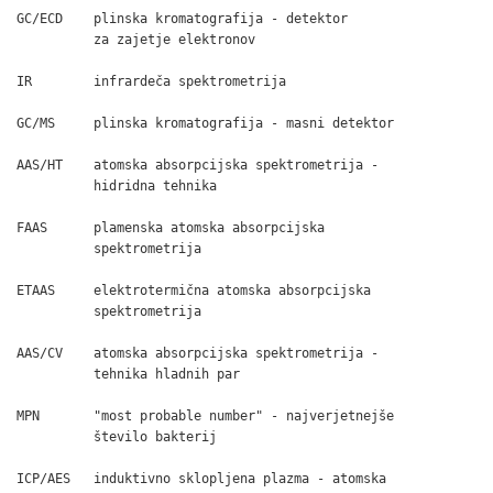
GC/ECD    plinska kromatografija - detektor

          za zajetje elektronov

IR        infrardeča spektrometrija

GC/MS     plinska kromatografija - masni detektor

AAS/HT    atomska absorpcijska spektrometrija -

          hidridna tehnika

FAAS      plamenska atomska absorpcijska

          spektrometrija

ETAAS     elektrotermična atomska absorpcijska

          spektrometrija

AAS/CV    atomska absorpcijska spektrometrija -

          tehnika hladnih par

MPN       "most probable number" - najverjetnejše

          število bakterij

ICP/AES   induktivno sklopljena plazma - atomska
