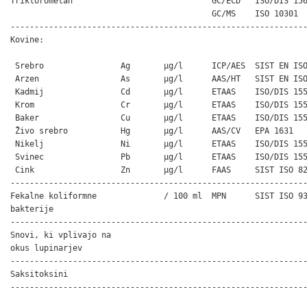
Triklorometan                             GC/ECD   ISO/DIS 156
                                          GC/MS    ISO 10301

--------------------------------------------------------------
Kovine:                                                       
 Srebro                Ag       µg/l      ICP/AES  SIST EN ISO
 Arzen                 As       µg/l      AAS/HT   SIST EN ISO
 Kadmij                Cd       µg/l      ETAAS    ISO/DIS 155
 Krom                  Cr       µg/l      ETAAS    ISO/DIS 155
 Baker                 Cu       µg/l      ETAAS    ISO/DIS 155
 Živo srebro           Hg       µg/l      AAS/CV   EPA 1631

 Nikelj                Ni       µg/l      ETAAS    ISO/DIS 155
 Svinec                Pb       µg/l      ETAAS    ISO/DIS 155
 Cink                  Zn       µg/l      FAAS     SIST ISO 82
--------------------------------------------------------------
Fekalne koliformne              / 100 ml  MPN      SIST ISO 93
bakterije

--------------------------------------------------------------
Snovi, ki vplivajo na

okus lupinarjev

--------------------------------------------------------------
Saksitoksini

--------------------------------------------------------------