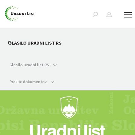
G
LASILO URADNI LIST RS
Glasilo Uradni list RS
Preklic dokumentov