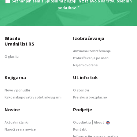
Seznanjen sem s
Splošnimi pogoji
in z
Izjavo o varstvu osebnih
podatkov
. *
Glasilo
Izobraževanja
Uradni list RS
Aktualna izobraževanja
O glasilu
Izobraževanja po meri
Najem dvorane
Knjigarna
UL info tok
Novo v ponudbi
O storitvi
Kako nakupovati v spletni knjigarni
Preizkusi brezplačno
Novice
Podjetje
|
Aktualni članki
O podjetju
About
Naroči se na novice
Kontakt
Informacije javnega značaja