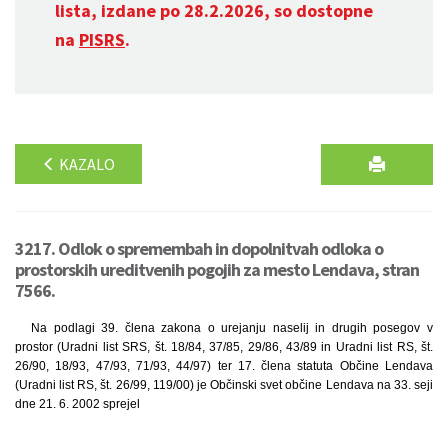
lista, izdane po 28.2.2026, so dostopne
na
PISRS
.
KAZALO
3217. Odlok o spremembah in dopolnitvah odloka o
prostorskih ureditvenih pogojih za mesto Lendava, stran
7566.
Na podlagi 39. člena zakona o urejanju naselij in drugih posegov v
prostor (Uradni list SRS, št. 18/84, 37/85, 29/86, 43/89 in Uradni list RS, št.
26/90, 18/93, 47/93, 71/93, 44/97) ter 17. člena statuta Občine Lendava
(Uradni list RS, št. 26/99, 119/00) je Občinski svet občine Lendava na 33. seji
dne 21. 6. 2002 sprejel