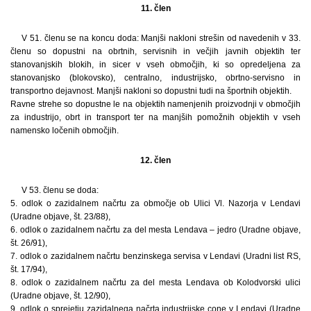
11. člen
V 51. členu se na koncu doda: Manjši nakloni strešin od navedenih v 33.
členu so dopustni na obrtnih, servisnih in večjih javnih objektih ter
stanovanjskih blokih, in sicer v vseh območjih, ki so opredeljena za
stanovanjsko (blokovsko), centralno, industrijsko, obrtno-servisno in
transportno dejavnost. Manjši nakloni so dopustni tudi na športnih objektih.
Ravne strehe so dopustne le na objektih namenjenih proizvodnji v območjih
za industrijo, obrt in transport ter na manjših pomožnih objektih v vseh
namensko ločenih območjih.
12. člen
V 53. členu se doda:
5. odlok o zazidalnem načrtu za območje ob Ulici Vl. Nazorja v Lendavi
(Uradne objave, št. 23/88),
6. odlok o zazidalnem načrtu za del mesta Lendava – jedro (Uradne objave,
št. 26/91),
7. odlok o zazidalnem načrtu benzinskega servisa v Lendavi (Uradni list RS,
št. 17/94),
8. odlok o zazidalnem načrtu za del mesta Lendava ob Kolodvorski ulici
(Uradne objave, št. 12/90),
9. odlok o sprejetju zazidalnega načrta industrijske cone v Lendavi (Uradne