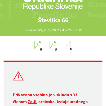
Številka 66
Uradni list RS, št. 66/2002 z dne 26. 7. 2002
Prikazana vsebina je v skladu s 33.
členom
ZoUL
arhivska. Izdaje uradnega