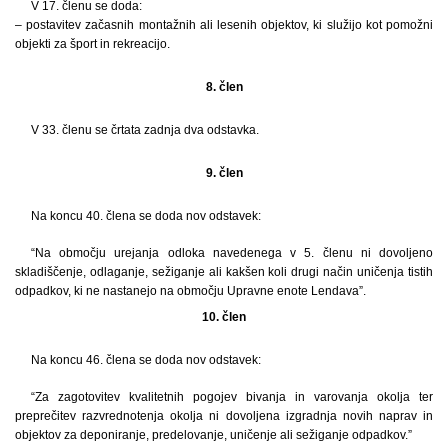
V 17. členu se doda:
– postavitev začasnih montažnih ali lesenih objektov, ki služijo kot pomožni
objekti za šport in rekreacijo.
8. člen
V 33. členu se črtata zadnja dva odstavka.
9. člen
Na koncu 40. člena se doda nov odstavek:
“Na območju urejanja odloka navedenega v 5. členu ni dovoljeno
skladiščenje, odlaganje, sežiganje ali kakšen koli drugi način uničenja tistih
odpadkov, ki ne nastanejo na območju Upravne enote Lendava”.
10. člen
Na koncu 46. člena se doda nov odstavek:
“Za zagotovitev kvalitetnih pogojev bivanja in varovanja okolja ter
preprečitev razvrednotenja okolja ni dovoljena izgradnja novih naprav in
objektov za deponiranje, predelovanje, uničenje ali sežiganje odpadkov.”