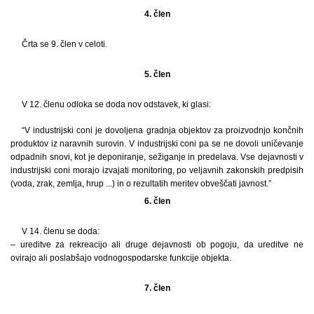
4. člen
Črta se 9. člen v celoti.
5. člen
V 12. členu odloka se doda nov odstavek, ki glasi:
“V industrijski coni je dovoljena gradnja objektov za proizvodnjo končnih
produktov iz naravnih surovin. V industrijski coni pa se ne dovoli uničevanje
odpadnih snovi, kot je deponiranje, sežiganje in predelava. Vse dejavnosti v
industrijski coni morajo izvajati monitoring, po veljavnih zakonskih predpisih
(voda, zrak, zemlja, hrup ...) in o rezultatih meritev obveščati javnost.”
6. člen
V 14. členu se doda:
– ureditve za rekreacijo ali druge dejavnosti ob pogoju, da ureditve ne
ovirajo ali poslabšajo vodnogospodarske funkcije objekta.
7. člen