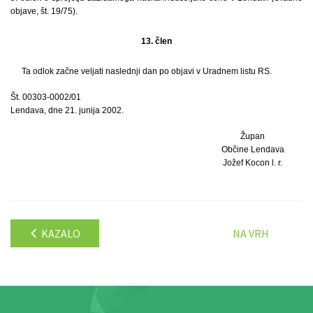
objave, št. 19/75).
13. člen
Ta odlok začne veljati naslednji dan po objavi v Uradnem listu RS.
Št. 00303-0002/01
Lendava, dne 21. junija 2002.
Župan
Občine Lendava
Jožef Kocon l. r.
KAZALO
NA VRH