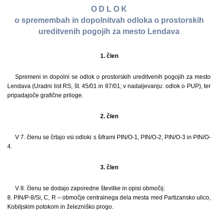
O D L O K
o spremembah in dopolnitvah odloka o prostorskih
ureditvenih pogojih za mesto Lendava
1. člen
Spremeni in dopolni se odlok o prostorskih ureditvenih pogojih za mesto
Lendava (Uradni list RS, št. 45/01 in 87/01; v nadaljevanju: odlok o PUP), ter
pripadajoče grafične priloge.
2. člen
V 7. členu se črtajo vsi odloki s šiframi PIN/O-1, PIN/O-2, PIN/O-3 in PIN/O-
4.
3. člen
V 8. členu se dodajo zaporedne številke in opisi območij:
8. PIN/P-8/Si, C, R – območje centralnega dela mesta med Partizansko ulico,
Kobiljskim potokom in železniško progo.