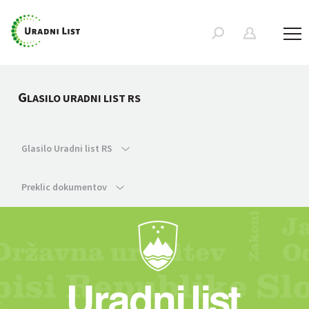
G
LASILO URADNI LIST RS
Glasilo Uradni list RS
Preklic dokumentov