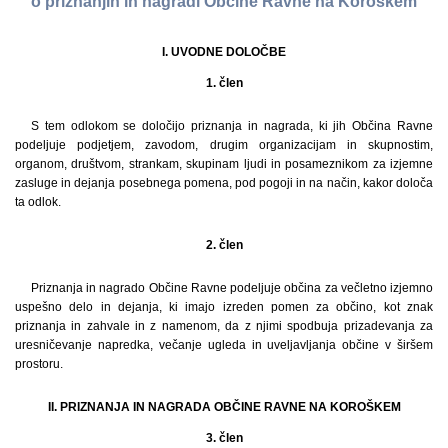
o priznanjih in nagradi Občine Ravne na Koroškem
I. UVODNE DOLOČBE
1. člen
S tem odlokom se določijo priznanja in nagrada, ki jih Občina Ravne
podeljuje podjetjem, zavodom, drugim organizacijam in skupnostim,
organom, društvom, strankam, skupinam ljudi in posameznikom za izjemne
zasluge in dejanja posebnega pomena, pod pogoji in na način, kakor določa
ta odlok.
2. člen
Priznanja in nagrado Občine Ravne podeljuje občina za večletno izjemno
uspešno delo in dejanja, ki imajo izreden pomen za občino, kot znak
priznanja in zahvale in z namenom, da z njimi spodbuja prizadevanja za
uresničevanje napredka, večanje ugleda in uveljavljanja občine v širšem
prostoru.
II. PRIZNANJA IN NAGRADA OBČINE RAVNE NA KOROŠKEM
3. člen