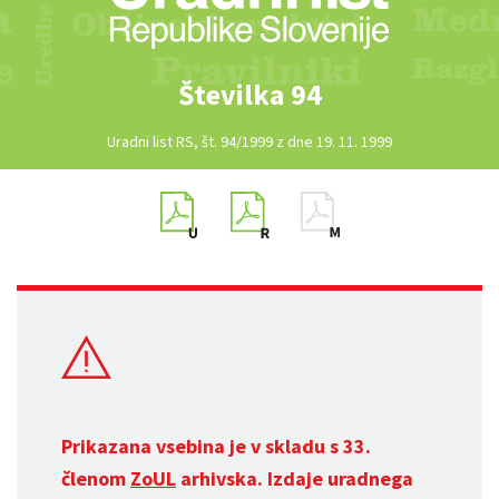
Številka 94
Uradni list RS, št. 94/1999 z dne 19. 11. 1999
Prikazana vsebina je v skladu s 33.
členom
ZoUL
arhivska. Izdaje uradnega