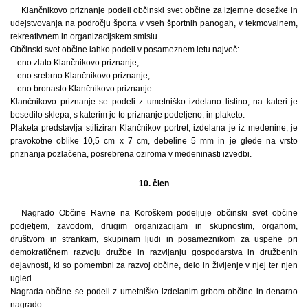
Klančnikovo priznanje podeli občinski svet občine za izjemne dosežke in
udejstvovanja na področju športa v vseh športnih panogah, v tekmovalnem,
rekreativnem in organizacijskem smislu.
Občinski svet občine lahko podeli v posameznem letu največ:
– eno zlato Klančnikovo priznanje,
– eno srebrno Klančnikovo priznanje,
– eno bronasto Klančnikovo priznanje.
Klančnikovo priznanje se podeli z umetniško izdelano listino, na kateri je
besedilo sklepa, s katerim je to priznanje podeljeno, in plaketo.
Plaketa predstavlja stiliziran Klančnikov portret, izdelana je iz medenine, je
pravokotne oblike 10,5 cm x 7 cm, debeline 5 mm in je glede na vrsto
priznanja pozlačena, posrebrena oziroma v medeninasti izvedbi.
10. člen
Nagrado Občine Ravne na Koroškem podeljuje občinski svet občine
podjetjem, zavodom, drugim organizacijam in skupnostim, organom,
društvom in strankam, skupinam ljudi in posameznikom za uspehe pri
demokratičnem razvoju družbe in razvijanju gospodarstva in družbenih
dejavnosti, ki so pomembni za razvoj občine, delo in življenje v njej ter njen
ugled.
Nagrada občine se podeli z umetniško izdelanim grbom občine in denarno
nagrado.