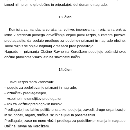
izmed njih prejme grb občine in pripadajoči del denarne nagrade.
13. člen
Komisija za mandatna vprašanja, volitve, imenovanja in priznanja enkrat
letno v sredstvih javnega obveščanja objavi javni razpis, s katerim pozove
predlagatelje, da podajo predloge za podelitev priznanj in nagrade občine.
Javni razpis se objavi najmanj 2 meseca pred podelitvijo.
Nagrade in priznanja Občine Ravne na Koroškem podeljuje občinski svet
občine praviloma vsako leto na slavnostni način.
14. člen
Javni razpis mora vsebovati:
– pogoje za podeljevanje priznanj in nagrade,
– označitev predlagateljev,
– vsebino in utemeljitev predloga ter
– rok za vložitev predlogov in naslov.
Predlagatelji so lahko politične stranke, podjetja, zavodi, druge organizacije
in skupnosti, organi, društva, skupine ljudi in posamezniki.
Predlagatelj zase ne more vložiti predloga za podelitev priznanja in nagrade
Občine Ravne na Koroškem.