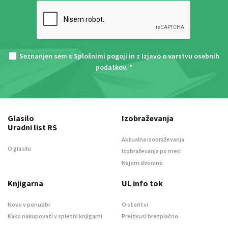
Seznanjen sem s
Splošnimi pogoji
in z
Izjavo o varstvu osebnih
podatkov
. *
Glasilo
Izobraževanja
Uradni list RS
Aktualna izobraževanja
O glasilu
Izobraževanja po meri
Najem dvorane
Knjigarna
UL info tok
Novo v ponudbi
O storitvi
Kako nakupovati v spletni knjigarni
Preizkusi brezplačno