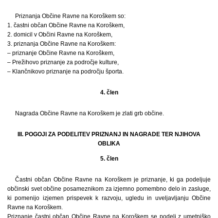
Priznanja Občine Ravne na Koroškem so:
1. častni občan Občine Ravne na Koroškem,
2. domicil v Občini Ravne na Koroškem,
3. priznanja Občine Ravne na Koroškem:
– priznanje Občine Ravne na Koroškem,
– Prežihovo priznanje za področje kulture,
– Klančnikovo priznanje na področju športa.
4. člen
Nagrada Občine Ravne na Koroškem je zlati grb občine.
III. POGOJI ZA PODELITEV PRIZNANJ IN NAGRADE TER NJIHOVA
OBLIKA
5. člen
Častni občan Občine Ravne na Koroškem je priznanje, ki ga podeljuje
občinski svet občine posameznikom za izjemno pomembno delo in zasluge,
ki pomenijo izjemen prispevek k razvoju, ugledu in uveljavljanju Občine
Ravne na Koroškem.
Priznanje častni občan Občine Ravne na Koroškem se podeli z umetniško