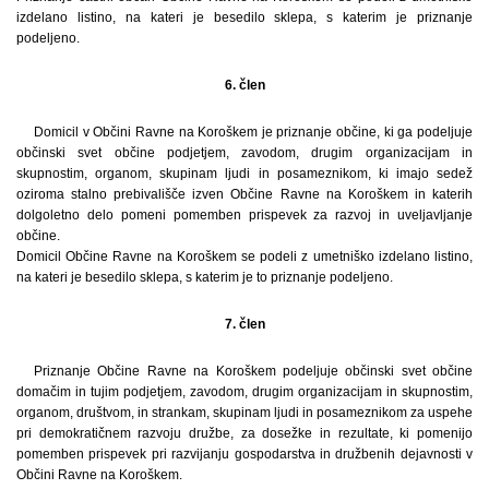
izdelano listino, na kateri je besedilo sklepa, s katerim je priznanje
podeljeno.
6. člen
Domicil v Občini Ravne na Koroškem je priznanje občine, ki ga podeljuje
občinski svet občine podjetjem, zavodom, drugim organizacijam in
skupnostim, organom, skupinam ljudi in posameznikom, ki imajo sedež
oziroma stalno prebivališče izven Občine Ravne na Koroškem in katerih
dolgoletno delo pomeni pomemben prispevek za razvoj in uveljavljanje
občine.
Domicil Občine Ravne na Koroškem se podeli z umetniško izdelano listino,
na kateri je besedilo sklepa, s katerim je to priznanje podeljeno.
7. člen
Priznanje Občine Ravne na Koroškem podeljuje občinski svet občine
domačim in tujim podjetjem, zavodom, drugim organizacijam in skupnostim,
organom, društvom, in strankam, skupinam ljudi in posameznikom za uspehe
pri demokratičnem razvoju družbe, za dosežke in rezultate, ki pomenijo
pomemben prispevek pri razvijanju gospodarstva in družbenih dejavnosti v
Občini Ravne na Koroškem.