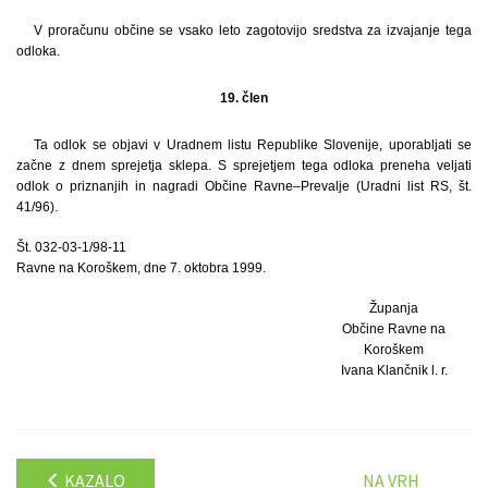
V proračunu občine se vsako leto zagotovijo sredstva za izvajanje tega
odloka.
19. člen
Ta odlok se objavi v Uradnem listu Republike Slovenije, uporabljati se
začne z dnem sprejetja sklepa. S sprejetjem tega odloka preneha veljati
odlok o priznanjih in nagradi Občine Ravne–Prevalje (Uradni list RS, št.
41/96).
Št. 032-03-1/98-11
Ravne na Koroškem, dne 7. oktobra 1999.
Županja
Občine Ravne na
Koroškem
Ivana Klančnik l. r.
KAZALO
NA VRH