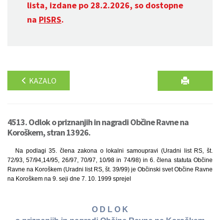
lista, izdane po 28.2.2026, so dostopne
na
PISRS
.
KAZALO
4513. Odlok o priznanjih in nagradi Občine Ravne na
Koroškem, stran 13926.
Na podlagi 35. člena zakona o lokalni samoupravi (Uradni list RS, št.
72/93, 57/94,14/95, 26/97, 70/97, 10/98 in 74/98) in 6. člena statuta Občine
Ravne na Koroškem (Uradni list RS, št. 39/99) je Občinski svet Občine Ravne
na Koroškem na 9. seji dne 7. 10. 1999 sprejel
O D L O K