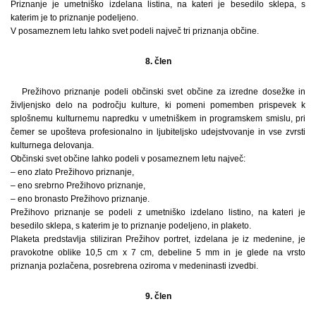
Priznanje je umetniško izdelana listina, na kateri je besedilo sklepa, s
katerim je to priznanje podeljeno.
V posameznem letu lahko svet podeli največ tri priznanja občine.
8. člen
Prežihovo priznanje podeli občinski svet občine za izredne dosežke in
življenjsko delo na področju kulture, ki pomeni pomemben prispevek k
splošnemu kulturnemu napredku v umetniškem in programskem smislu, pri
čemer se upošteva profesionalno in ljubiteljsko udejstvovanje in vse zvrsti
kulturnega delovanja.
Občinski svet občine lahko podeli v posameznem letu največ:
– eno zlato Prežihovo priznanje,
– eno srebrno Prežihovo priznanje,
– eno bronasto Prežihovo priznanje.
Prežihovo priznanje se podeli z umetniško izdelano listino, na kateri je
besedilo sklepa, s katerim je to priznanje podeljeno, in plaketo.
Plaketa predstavlja stiliziran Prežihov portret, izdelana je iz medenine, je
pravokotne oblike 10,5 cm x 7 cm, debeline 5 mm in je glede na vrsto
priznanja pozlačena, posrebrena oziroma v medeninasti izvedbi.
9. člen