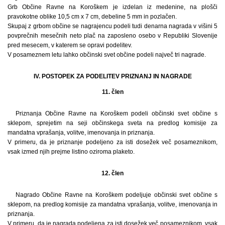
Grb Občine Ravne na Koroškem je izdelan iz medenine, na plošči
pravokotne oblike 10,5 cm x 7 cm, debeline 5 mm in pozlačen.
Skupaj z grbom občine se nagrajencu podeli tudi denarna nagrada v višini 5
povprečnih mesečnih neto plač na zaposleno osebo v Republiki Slovenije
pred mesecem, v katerem se opravi podelitev.
V posameznem letu lahko občinski svet občine podeli največ tri nagrade.
IV. POSTOPEK ZA PODELITEV PRIZNANJ IN NAGRADE
11. člen
Priznanja Občine Ravne na Koroškem podeli občinski svet občine s
sklepom, sprejetim na seji občinskega sveta na predlog komisije za
mandatna vprašanja, volitve, imenovanja in priznanja.
V primeru, da je priznanje podeljeno za isti dosežek več posameznikom,
vsak izmed njih prejme listino oziroma plaketo.
12. člen
Nagrado Občine Ravne na Koroškem podeljuje občinski svet občine s
sklepom, na predlog komisije za mandatna vprašanja, volitve, imenovanja in
priznanja.
V primeru, da je nagrada podeljena za isti dosežek več posameznikom, vsak