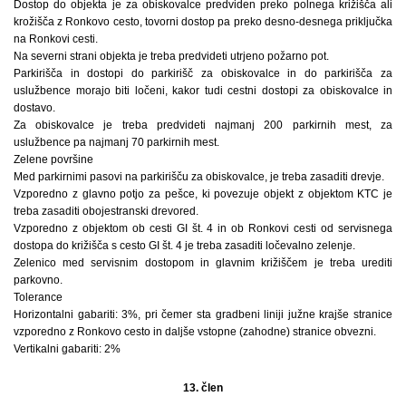
Dostop do objekta je za obiskovalce predviden preko polnega križišča ali
krožišča z Ronkovo cesto, tovorni dostop pa preko desno-desnega priključka
na Ronkovi cesti.
Na severni strani objekta je treba predvideti utrjeno požarno pot.
Parkirišča in dostopi do parkirišč za obiskovalce in do parkirišča za
uslužbence morajo biti ločeni, kakor tudi cestni dostopi za obiskovalce in
dostavo.
Za obiskovalce je treba predvideti najmanj 200 parkirnih mest, za
uslužbence pa najmanj 70 parkirnih mest.
Zelene površine
Med parkirnimi pasovi na parkirišču za obiskovalce, je treba zasaditi drevje.
Vzporedno z glavno potjo za pešce, ki povezuje objekt z objektom KTC je
treba zasaditi obojestranski drevored.
Vzporedno z objektom ob cesti GI št. 4 in ob Ronkovi cesti od servisnega
dostopa do križišča s cesto GI št. 4 je treba zasaditi ločevalno zelenje.
Zelenico med servisnim dostopom in glavnim križiščem je treba urediti
parkovno.
Tolerance
Horizontalni gabariti: 3%, pri čemer sta gradbeni liniji južne krajše stranice
vzporedno z Ronkovo cesto in daljše vstopne (zahodne) stranice obvezni.
Vertikalni gabariti: 2%
13. člen