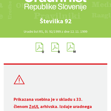
Številka 92
Uradni list RS, št. 92/1999 z dne 12. 11. 1999
Prikazana vsebina je v skladu s 33.
členom
ZoUL
arhivska. Izdaje uradnega