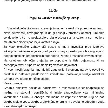
mnenje pristojne organizacije za varstvo naravne in kulturne dediščine.
11. člen
Pogoji za varstvo in izboljšanje okolja
Vse obstoječe vire onesnaževanja in motenj v okolju je potrebno sanirati.
Nove dejavnosti, novogradnje in drugi posegi v prostor v območju urejanja
so dovoljeni, če ne poslabšujejo obstoječega stanja oziroma so motnje v
mejah predpisov s področja varstva okolja.
Za vsak ekološko zahtevnejši poseg si mora investitor pred izdelavo
lokacijske dokumentacije za gradnjo ali poseg v prostor pridobiti soglasje in
pogoje pristojnih organizacij in predhodno izdelati presojo vplivov na okolje.
Na celotnem območju urejanja so dopustne le tiste dejavnosti, ki ne
presegajo ravni hrupa za območja trgovinskih dejavnosti.
Pri vseh novih gradnjah morajo biti zagotovljeni elementi naravne osvetlitve
bivalnih in delovnih prostorov ob smiselnem upoštevanju študije osvetlitve
oziroma svetlobno tehnične ocene.
Varstvo okolja
Gradnja objektov, dozidave, nadzidave in rekonstrukcije ter adaptacije so
možne na stavbnih zemljiščih, ki imajo zagotovljeno vsaj minimalno
komunalno oskrbo, ki obsega minimalno dostopnost oziroma utrjeno pot,
oskrbo s pitno vodo, oskrbo z električno energijo in odvajanje odpadnih voda
v kanalizacijsko omrežje.