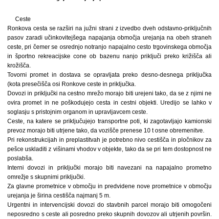
Ceste
Ronkova cesta se razširi na južni strani z izvedbo dveh odstavno-priključnih
pasov zaradi učinkovitejšega napajanja območja urejanja na obeh straneh
ceste, pri čemer se osrednjo notranjo napajalno cesto trgovinskega območja
in športno rekreacijske cone ob bazenu nanjo priključi preko križišča ali
krožišča.
Tovorni promet in dostava se opravljata preko desno-desnega priključka
(kota presečišča osi Ronkove ceste in priključka.
Dovozi in priključki na cestno mrežo morajo biti urejeni tako, da se z njimi ne
ovira promet in ne poškodujejo cesta in cestni objekti. Uredijo se lahko v
soglasju s pristojnim organom in upravljavcem ceste.
Ceste, na katere se priključujejo transportne poti, ki zagotavljajo kamionski
prevoz morajo biti utrjene tako, da vozišče prenese 10 t osne obremenitve.
Pri rekonstrukcijah in preplastitvah je potrebno nivo cestišča in pločnikov za
pešce uskladiti z višinami vhodov v objekte, tako da se pri tem dostopnost ne
poslabša.
Interni dovozi in priključki morajo biti navezani na napajalno prometno
omrežje s skupnimi priključki.
Za glavne prometnice v območju in predvidene nove prometnice v območju
urejanja je širina cestišča najmanj 5 m.
Urgentni in intervencijski dovozi do stavbnih parcel morajo biti omogočeni
neposredno s ceste ali posredno preko skupnih dovozov ali utrjenih površin.