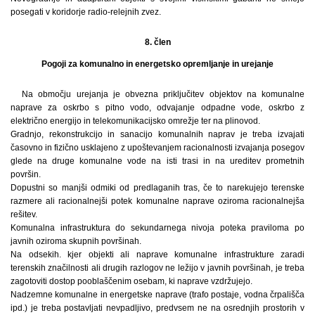
posegati v koridorje radio-relejnih zvez.
8. člen
Pogoji za komunalno in energetsko opremljanje in urejanje
Na območju urejanja je obvezna priključitev objektov na komunalne
naprave za oskrbo s pitno vodo, odvajanje odpadne vode, oskrbo z
električno energijo in telekomunikacijsko omrežje ter na plinovod.
Gradnjo, rekonstrukcijo in sanacijo komunalnih naprav je treba izvajati
časovno in fizično usklajeno z upoštevanjem racionalnosti izvajanja posegov
glede na druge komunalne vode na isti trasi in na ureditev prometnih
površin.
Dopustni so manjši odmiki od predlaganih tras, če to narekujejo terenske
razmere ali racionalnejši potek komunalne naprave oziroma racionalnejša
rešitev.
Komunalna infrastruktura do sekundarnega nivoja poteka praviloma po
javnih oziroma skupnih površinah.
Na odsekih. kjer objekti ali naprave komunalne infrastrukture zaradi
terenskih značilnosti ali drugih razlogov ne ležijo v javnih površinah, je treba
zagotoviti dostop pooblaščenim osebam, ki naprave vzdržujejo.
Nadzemne komunalne in energetske naprave (trafo postaje, vodna črpališča
ipd.) je treba postavljati nevpadljivo, predvsem ne na osrednjih prostorih v