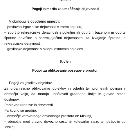
Pogoji in merila za umeščanje dejavnosti
V območju je dovoljeno umestiti:
– poslovno-trgovinske dejavnosti v enem objektu;
– športno rekreacijske dejavnosti s pokritim ali odprtim bazenom in odprte
športne površine s spremljajočimi dejavnostmi za izvajanje šprotne in
rekreacijske dejavnosti;
– gostinske dejavnosti v sklopu osnovnih objektov.
6. člen
Pogoji za oblikovanje posegov v prostor
Pogoji za graditev objektov
Za urbanistično oblikovanje objektov in odprtih ter prometnih površin v
območju velja, da morajo upoštevati gradbene linije in glavne smeri
dostopov.
Parkovne ureditve in drevoredi
Parkovno se uredijo:
– območje varovalnega obvodnega prostora ob Mislinji,
– območje med glavno dovozno cesto in kolesarko stezo ter pešpotjo ob
Mislinji,