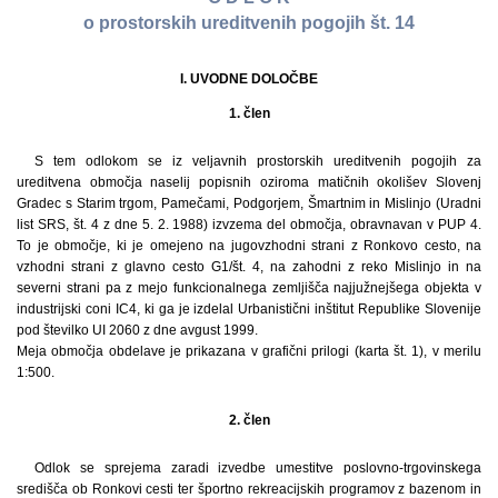
o prostorskih ureditvenih pogojih št. 14
I. UVODNE DOLOČBE
1. člen
S tem odlokom se iz veljavnih prostorskih ureditvenih pogojih za
ureditvena območja naselij popisnih oziroma matičnih okolišev Slovenj
Gradec s Starim trgom, Pamečami, Podgorjem, Šmartnim in Mislinjo (Uradni
list SRS, št. 4 z dne 5. 2. 1988) izvzema del območja, obravnavan v PUP 4.
To je območje, ki je omejeno na jugovzhodni strani z Ronkovo cesto, na
vzhodni strani z glavno cesto G1/št. 4, na zahodni z reko Mislinjo in na
severni strani pa z mejo funkcionalnega zemljišča najjužnejšega objekta v
industrijski coni IC4, ki ga je izdelal Urbanistični inštitut Republike Slovenije
pod številko UI 2060 z dne avgust 1999.
Meja območja obdelave je prikazana v grafični prilogi (karta št. 1), v merilu
1:500.
2. člen
Odlok se sprejema zaradi izvedbe umestitve poslovno-trgovinskega
središča ob Ronkovi cesti ter športno rekreacijskih programov z bazenom in