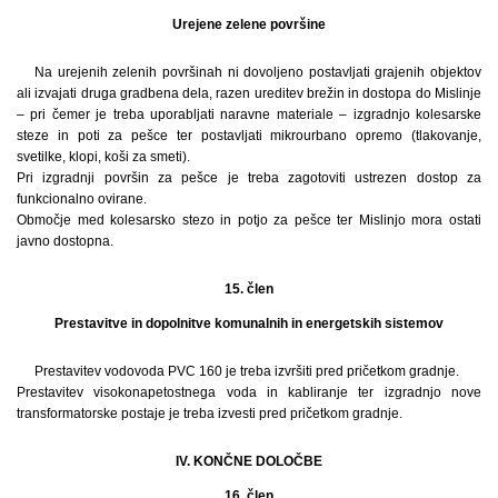
Urejene zelene površine
Na urejenih zelenih površinah ni dovoljeno postavljati grajenih objektov
ali izvajati druga gradbena dela, razen ureditev brežin in dostopa do Mislinje
– pri čemer je treba uporabljati naravne materiale – izgradnjo kolesarske
steze in poti za pešce ter postavljati mikrourbano opremo (tlakovanje,
svetilke, klopi, koši za smeti).
Pri izgradnji površin za pešce je treba zagotoviti ustrezen dostop za
funkcionalno ovirane.
Območje med kolesarsko stezo in potjo za pešce ter Mislinjo mora ostati
javno dostopna.
15. člen
Prestavitve in dopolnitve komunalnih in energetskih sistemov
Prestavitev vodovoda PVC 160 je treba izvršiti pred pričetkom gradnje.
Prestavitev visokonapetostnega voda in kabliranje ter izgradnjo nove
transformatorske postaje je treba izvesti pred pričetkom gradnje.
IV. KONČNE DOLOČBE
16. člen