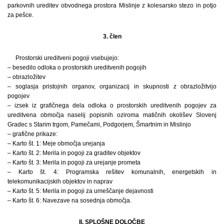
parkovnih ureditev obvodnega prostora Mislinje z kolesarsko stezo in potjo
za pešce.
3. člen
Prostorski ureditveni pogoji vsebujejo:
– besedilo odloka o prostorskih ureditvenih pogojih
– obrazložitev
– soglasja pristojnih organov, organizacij in skupnosti z obrazložitvijo
pogojev
– izsek iz grafičnega dela odloka o prostorskih ureditvenih pogojev za
ureditvena območja naselij popisnih oziroma matičnih okolišev Slovenj
Gradec s Starim trgom, Pamečami, Podgorjem, Šmartnim in Mislinjo
– grafične prikaze:
– Karto št. 1: Meje območja urejanja
– Karto št. 2: Merila in pogoji za graditev objektov
– Karto št. 3: Merila in pogoji za urejanje prometa
– Karto št. 4: Programska rešitev komunalnih, energetskih in
telekomunikacijskih objektov in naprav
– Karto št. 5: Merila in pogoji za umeščanje dejavnosti
– Karto št. 6: Navezave na sosednja območja.
II. SPLOŠNE DOLOČBE