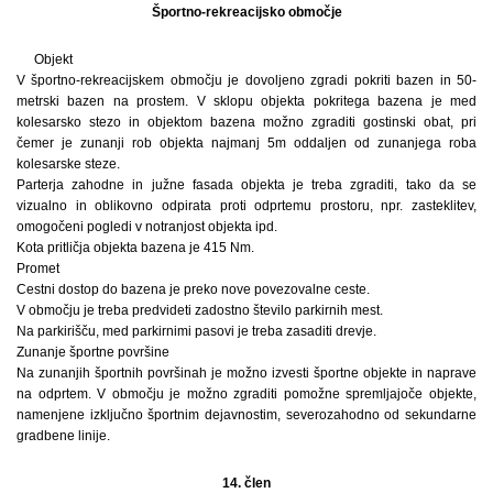
Športno-rekreacijsko območje
Objekt
V športno-rekreacijskem območju je dovoljeno zgradi pokriti bazen in 50-
metrski bazen na prostem. V sklopu objekta pokritega bazena je med
kolesarsko stezo in objektom bazena možno zgraditi gostinski obat, pri
čemer je zunanji rob objekta najmanj 5m oddaljen od zunanjega roba
kolesarske steze.
Parterja zahodne in južne fasada objekta je treba zgraditi, tako da se
vizualno in oblikovno odpirata proti odprtemu prostoru, npr. zasteklitev,
omogočeni pogledi v notranjost objekta ipd.
Kota pritličja objekta bazena je 415 Nm.
Promet
Cestni dostop do bazena je preko nove povezovalne ceste.
V območju je treba predvideti zadostno število parkirnih mest.
Na parkirišču, med parkirnimi pasovi je treba zasaditi drevje.
Zunanje športne površine
Na zunanjih športnih površinah je možno izvesti športne objekte in naprave
na odprtem. V območju je možno zgraditi pomožne spremljajoče objekte,
namenjene izključno športnim dejavnostim, severozahodno od sekundarne
gradbene linije.
14. člen