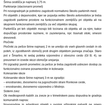
Širina cestišča je najmanj 3,75 m.
Parkiranje (stacionarni promet)
Pri novogradnjah je potrebno zagotoviti normativno število parkirnih mest.
Pri objektih z dejavnostmi, kjer se pojavlja veliko število avtomobilov je treba
zagotoviti parkirne prostore na funkcionalnem zemljišču pri objektu ali na
skupnem funkcionalnem zemljišču za več objektov skupaj.
Parkirišča pri teh objektih morajo biti locirana ob objektu ali za njim, kakor
dopuščajo prostorske razmere, in zazelenjena, npr. travnati otoki, vmesni
drevoredi.
Pločniki
Pločniki za pešce širine najmanj 2 m se uredijo ob vseh glavnih cestah in ob
poteh, iz zgostitvenih območij proti drugim objektom javnega značaja. Staro
pot v Šmartno, ki sedaj poteka vzporedno z obvozno cesto (GI št. 4), se
preusmeri in izvede skozi območje urejanja.
Pri izgradnji javnih prometnic za pešce je treba zagotoviti ustrezen dostop za
funkcionalno ovirane posameznike in kolesarje.
Kolesarske steze
Kolesarske steze širine najmanj 3 m se zgradijo:
– enostransko, dvosmerno na jugovzhodni strani Ronkove ceste,
– enostransko, dvosmerno vzporedno z Mislinjo.
Sistemi zvez
Ob medkrajevnih kablih za zveze je v trimetrskem pasu dopustna le gradnja
komunalnih naprav.
Novogradnje in adaptirani objekti s svojimi višinskimi gabariti ne smejo