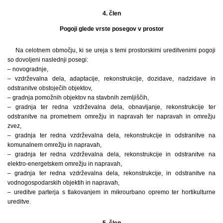
4. člen
Pogoji glede vrste posegov v prostor
Na celotnem območju, ki se ureja s temi prostorskimi ureditvenimi pogoji
so dovoljeni naslednji posegi:
– novogradnje,
– vzdrževalna dela, adaptacije, rekonstrukcije, dozidave, nadzidave in
odstranitve obstoječih objektov,
– gradnja pomožnih objektov na stavbnih zemljiščih,
– gradnja ter redna vzdrževalna dela, obnavljanje, rekonstrukcije ter
odstranitve na prometnem omrežju in napravah ter napravah in omrežju
zvez,
– gradnja ter redna vzdrževalna dela, rekonstrukcije in odstranitve na
komunalnem omrežju in napravah,
– gradnja ter redna vzdrževalna dela, rekonstrukcije in odstranitve na
elektro-energetskem omrežju in napravah,
– gradnja ter redna vzdrževalna dela, rekonstrukcije, in odstranitve na
vodnogospodarskih objektih in napravah,
– ureditve parterja s tlakovanjem in mikrourbano opremo ter hortikulturne
ureditve.
5. člen