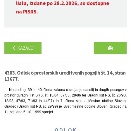
lista, izdane po 28.2.2026, so dostopne
na
PISRS
.
KAZALO
4383. Odlok o prostorskih ureditvenih pogojih št. 14, stran
13677.
Na podlagi 39. in 40. člena zakona o urejanju naselij in drugih posegov v
prostor (Uradni list SRS, št. 18/84, 37/85, 29/86 ter Uradni list RS, št. 26/90,
18/93, 47/93, 71/93 in 44/97) in 7. člena statuta Mestne občine Slovenj
Gradec (Uradni list RS, št. 29/99) je Svet mestne občine Slovenj Gradec na
11. seji dne 6. 10. 1999 sprejel
O D L O K