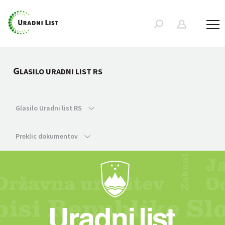
G
LASILO URADNI LIST RS
Glasilo Uradni list RS
Preklic dokumentov