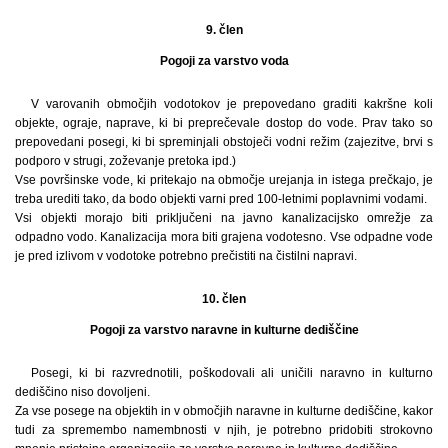
9. člen
Pogoji za varstvo voda
V varovanih območjih vodotokov je prepovedano graditi kakršne koli
objekte, ograje, naprave, ki bi preprečevale dostop do vode. Prav tako so
prepovedani posegi, ki bi spreminjali obstoječi vodni režim (zajezitve, brvi s
podporo v strugi, zoževanje pretoka ipd.)
Vse površinske vode, ki pritekajo na območje urejanja in istega prečkajo, je
treba urediti tako, da bodo objekti varni pred 100-letnimi poplavnimi vodami.
Vsi objekti morajo biti priključeni na javno kanalizacijsko omrežje za
odpadno vodo. Kanalizacija mora biti grajena vodotesno. Vse odpadne vode
je pred izlivom v vodotoke potrebno prečistiti na čistilni napravi.
10. člen
Pogoji za varstvo naravne in kulturne dediščine
Posegi, ki bi razvrednotili, poškodovali ali uničili naravno in kulturno
dediščino niso dovoljeni.
Za vse posege na objektih in v območjih naravne in kulturne dediščine, kakor
tudi za spremembo namembnosti v njih, je potrebno pridobiti strokovno