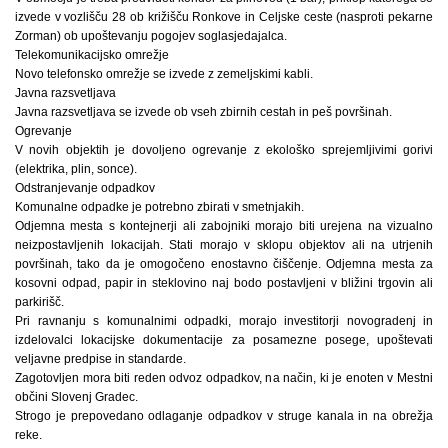
izvede v vozlišču 28 ob križišču Ronkove in Celjske ceste (nasproti pekarne
Zorman) ob upoštevanju pogojev soglasjedajalca.
Telekomunikacijsko omrežje
Novo telefonsko omrežje se izvede z zemeljskimi kabli.
Javna razsvetljava
Javna razsvetljava se izvede ob vseh zbirnih cestah in peš površinah.
Ogrevanje
V novih objektih je dovoljeno ogrevanje z ekološko sprejemljivimi gorivi
(elektrika, plin, sonce).
Odstranjevanje odpadkov
Komunalne odpadke je potrebno zbirati v smetnjakih.
Odjemna mesta s kontejnerji ali zabojniki morajo biti urejena na vizualno
neizpostavljenih lokacijah. Stati morajo v sklopu objektov ali na utrjenih
površinah, tako da je omogočeno enostavno čiščenje. Odjemna mesta za
kosovni odpad, papir in steklovino naj bodo postavljeni v bližini trgovin ali
parkirišč.
Pri ravnanju s komunalnimi odpadki, morajo investitorji novogradenj in
izdelovalci lokacijske dokumentacije za posamezne posege, upoštevati
veljavne predpise in standarde.
Zagotovljen mora biti reden odvoz odpadkov, na način, ki je enoten v Mestni
občini Slovenj Gradec.
Strogo je prepovedano odlaganje odpadkov v struge kanala in na obrežja
reke.