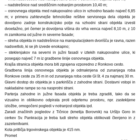
– nadstrešnice nad središčnim notranjim prostorom 10,40 m;
– osnovnega objekta med nakupovalno ulico in vzhodno fasado največ 6,85
m; v primeru zahtevnejše tehnološke rešitve servisnega dela objekta je
dovoljeno zadnje konstrukcijsko polje na vzhodni strani objekta izvesti
dvoetažno, pri čemer je dovoljena višina do vrha venca največ 8,10 m, z 10
m zamikoma od južne in severne fasade;
– streha objekta in nadstrešnice na manipulacijskem dvorišču je ravna, razen
nadsvetlob, ki se jih izvede enokapno;
– steklenjakov na severni in južni fasadi v iztekih nakupovalne ulice, ki
posegajo največ 7 m iz gradbene linije osnovnega objekta.
Krajša stranica objekta mora biti zgrajena vzporedno z Ronkovo cesto.
Gradbena linija osnovnega objekta je odmaknjena od zunanjega roba
Ronkove ceste za 35 m in od zunanjega roba ceste GI št. 4 za najmanj 30 m.
Glavni dostop do objekta je s parkirišča z zahodne strani. Dostavni vstopi in
nakladalne rampe so na nasprotni strani.
Parterja zahodne in južne fasada objekta je treba zgraditi, tako da se
vizualno in oblikovno odpirata proti odprtemu prostoru, npr. zastekljene
izložbe, omogočeni pogledi v notranjost objekta ipd.
Zaradi značilnih pogledov z Tičnice (kmetija Borovnik) na Uršljo Goro in
cerkev Sv. Pankracija je treba tudi streho objekta oblikovati členjeno in z
zazelenitvami.
Kota pritličja trgovinskega objekta je 415 nm.
Promet