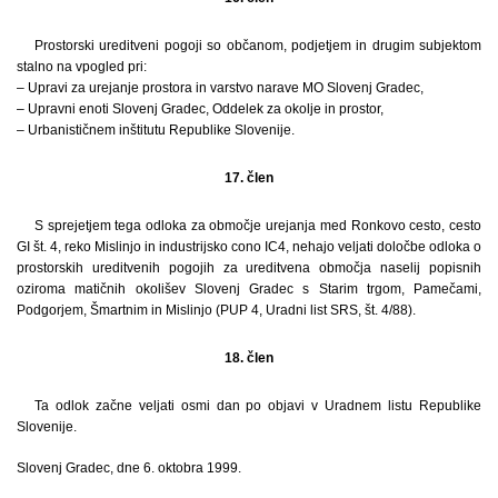
Prostorski ureditveni pogoji so občanom, podjetjem in drugim subjektom
stalno na vpogled pri:
– Upravi za urejanje prostora in varstvo narave MO Slovenj Gradec,
– Upravni enoti Slovenj Gradec, Oddelek za okolje in prostor,
– Urbanističnem inštitutu Republike Slovenije.
17. člen
S sprejetjem tega odloka za območje urejanja med Ronkovo cesto, cesto
GI št. 4, reko Mislinjo in industrijsko cono IC4, nehajo veljati določbe odloka o
prostorskih ureditvenih pogojih za ureditvena območja naselij popisnih
oziroma matičnih okolišev Slovenj Gradec s Starim trgom, Pamečami,
Podgorjem, Šmartnim in Mislinjo (PUP 4, Uradni list SRS, št. 4/88).
18. člen
Ta odlok začne veljati osmi dan po objavi v Uradnem listu Republike
Slovenije.
Slovenj Gradec, dne 6. oktobra 1999.