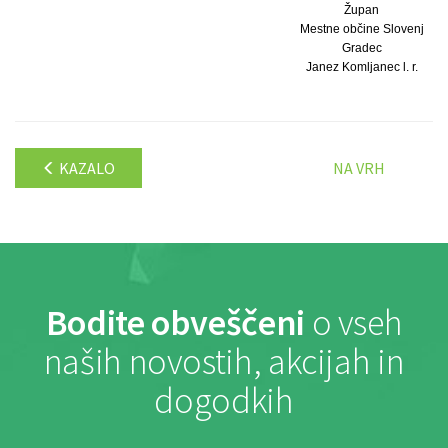
Župan
Mestne občine Slovenj
Gradec
Janez Komljanec l. r.
KAZALO
NA VRH
Bodite obveščeni
o vseh
naših novostih, akcijah in
dogodkih