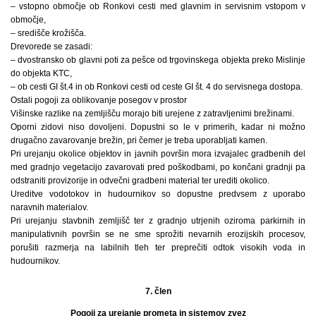
– vstopno območje ob Ronkovi cesti med glavnim in servisnim vstopom v
območje,
– središče krožišča.
Drevorede se zasadi:
– dvostransko ob glavni poti za pešce od trgovinskega objekta preko Mislinje
do objekta KTC,
– ob cesti GI št.4 in ob Ronkovi cesti od ceste GI št. 4 do servisnega dostopa.
Ostali pogoji za oblikovanje posegov v prostor
Višinske razlike na zemljišču morajo biti urejene z zatravljenimi brežinami.
Oporni zidovi niso dovoljeni. Dopustni so le v primerih, kadar ni možno
drugačno zavarovanje brežin, pri čemer je treba uporabljati kamen.
Pri urejanju okolice objektov in javnih površin mora izvajalec gradbenih del
med gradnjo vegetacijo zavarovati pred poškodbami, po končani gradnji pa
odstraniti provizorije in odvečni gradbeni material ter urediti okolico.
Ureditve vodotokov in hudournikov so dopustne predvsem z uporabo
naravnih materialov.
Pri urejanju stavbnih zemljišč ter z gradnjo utrjenih oziroma parkirnih in
manipulativnih površin se ne sme sprožiti nevarnih erozijskih procesov,
porušiti razmerja na labilnih tleh ter preprečiti odtok visokih voda in
hudournikov.
7. člen
Pogoji za urejanje prometa in sistemov zvez