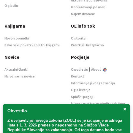
Aktualna izobraževanja
O glasilu
Izobraževanja po meri
Najem dvorane
Knjigarna
UL info tok
Novo v ponudbi
O storitvi
Kako nakupovati v spletni knjigarni
Preizkusi brezplačno
Novice
Podjetje
|
Aktualni članki
O podjetju
About
Naroči se na novice
Kontakt
Informacije javnega značaja
Oglaševanje
Splošni pogoji
Izjava o varstvu osebnih podatkov
×
E-dražbe
Obvestilo
Z uveljavitvijo
novega zakona (ZOUL)
se je
izdajanje uradnega
lista s 1. 3. 2026 preneslo
neposredno
na Službo Vlade
Republike Slovenije za zakonodajo
. Od tega datuma bodo vse