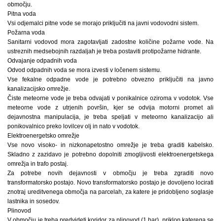
območju.
Pitna voda
Vsi odjemalci pitne vode se morajo priključiti na javni vodovodni sistem.
Požarna voda
Sanitarni vodovod mora zagotavljati zadostne količine požarne vode. Na
ustreznih medsebojnih razdaljah je treba postaviti protipožarne hidrante.
Odvajanje odpadnih voda
Odvod odpadnih voda se mora izvesti v ločenem sistemu.
Vse fekalne odpadne vode je potrebno obvezno priključiti na javno
kanalizacijsko omrežje.
Čiste meteorne vode je treba odvajati v ponikalnice oziroma v vodotok. Vse
meteorne vode z utrjenih površin, kjer se odvija motorni promet ali
dejavnostna manipulacija, je treba speljati v meteorno kanalizacijo ali
ponikovalnico preko lovilcev olj in nato v vodotok.
Elektroenergetsko omrežje
Vse novo visoko- in nizkonapetostno omrežje je treba graditi kabelsko.
Skladno z zazidavo je potrebno dopolniti zmogljivosti elektroenergetskega
omrežja in trafo postaj.
Za potrebe novih dejavnosti v območju je treba zgraditi novo
transformatorsko postajo. Novo transformatorsko postajo je dovoljeno locirati
znotraj ureditvenega območja na parcelah, za katere je pridobljeno soglasje
lastnika in sosedov.
Plinovod
V območju je treba predvideti koridor za plinovod (1 bar), priklop katerega se