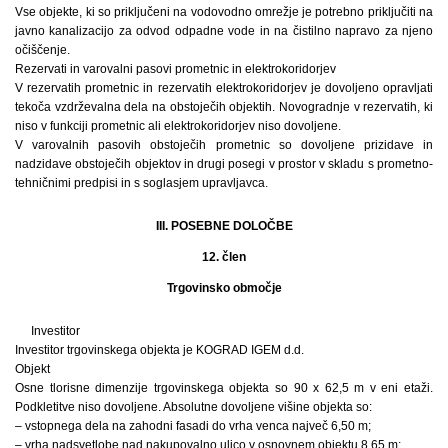
Vse objekte, ki so priključeni na vodovodno omrežje je potrebno priključiti na
javno kanalizacijo za odvod odpadne vode in na čistilno napravo za njeno
očiščenje.
Rezervati in varovalni pasovi prometnic in elektrokoridorjev
V rezervatih prometnic in rezervatih elektrokoridorjev je dovoljeno opravljati
tekoča vzdrževalna dela na obstoječih objektih. Novogradnje v rezervatih, ki
niso v funkciji prometnic ali elektrokoridorjev niso dovoljene.
V varovalnih pasovih obstoječih prometnic so dovoljene prizidave in
nadzidave obstoječih objektov in drugi posegi v prostor v skladu s prometno-
tehničnimi predpisi in s soglasjem upravljavca.
III. POSEBNE DOLOČBE
12. člen
Trgovinsko območje
Investitor
Investitor trgovinskega objekta je KOGRAD IGEM d.d.
Objekt
Osne tlorisne dimenzije trgovinskega objekta so 90 x 62,5 m v eni etaži.
Podkletitve niso dovoljene. Absolutne dovoljene višine objekta so:
– vstopnega dela na zahodni fasadi do vrha venca največ 6,50 m;
– vrha nadsvetlobe nad nakupovalno ulico v osnovnem objektu 8,65 m;