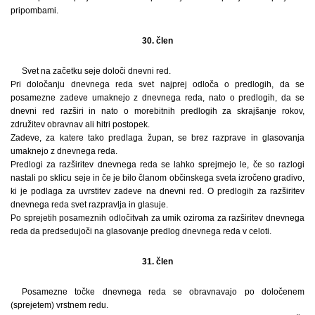
pripombami.
30. člen
Svet na začetku seje določi dnevni red.
Pri določanju dnevnega reda svet najprej odloča o predlogih, da se
posamezne zadeve umaknejo z dnevnega reda, nato o predlogih, da se
dnevni red razširi in nato o morebitnih predlogih za skrajšanje rokov,
združitev obravnav ali hitri postopek.
Zadeve, za katere tako predlaga župan, se brez razprave in glasovanja
umaknejo z dnevnega reda.
Predlogi za razširitev dnevnega reda se lahko sprejmejo le, če so razlogi
nastali po sklicu seje in če je bilo članom občinskega sveta izročeno gradivo,
ki je podlaga za uvrstitev zadeve na dnevni red. O predlogih za razširitev
dnevnega reda svet razpravlja in glasuje.
Po sprejetih posameznih odločitvah za umik oziroma za razširitev dnevnega
reda da predsedujoči na glasovanje predlog dnevnega reda v celoti.
31. člen
Posamezne točke dnevnega reda se obravnavajo po določenem
(sprejetem) vrstnem redu.