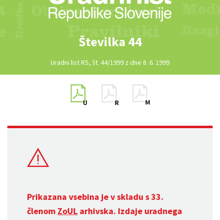
Številka 44
Uradni list RS, št. 44/1999 z dne 8. 6. 1999
Prikazana vsebina je v skladu s 33.
členom
ZoUL
arhivska. Izdaje uradnega