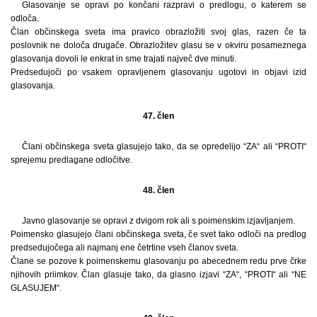
Glasovanje se opravi po končani razpravi o predlogu, o katerem se
odloča.
Član občinskega sveta ima pravico obrazložiti svoj glas, razen če ta
poslovnik ne določa drugače. Obrazložitev glasu se v okviru posameznega
glasovanja dovoli le enkrat in sme trajati največ dve minuti.
Predsedujoči po vsakem opravljenem glasovanju ugotovi in objavi izid
glasovanja.
47. člen
Člani občinskega sveta glasujejo tako, da se opredelijo “ZA“ ali “PROTI“
sprejemu predlagane odločitve.
48. člen
Javno glasovanje se opravi z dvigom rok ali s poimenskim izjavljanjem.
Poimensko glasujejo člani občinskega sveta, če svet tako odloči na predlog
predsedujočega ali najmanj ene četrtine vseh članov sveta.
Člane se pozove k poimenskemu glasovanju po abecednem redu prve črke
njihovih priimkov. Član glasuje tako, da glasno izjavi “ZA“, “PROTI“ ali “NE
GLASUJEM“.