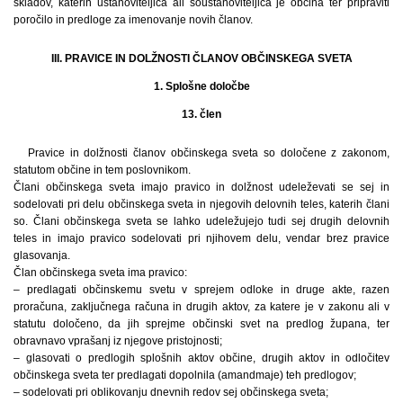
skladov, katerih ustanoviteljica ali soustanoviteljica je občina ter pripraviti
poročilo in predloge za imenovanje novih članov.
III. PRAVICE IN DOLŽNOSTI ČLANOV OBČINSKEGA SVETA
1. Splošne določbe
13. člen
Pravice in dolžnosti članov občinskega sveta so določene z zakonom,
statutom občine in tem poslovnikom.
Člani občinskega sveta imajo pravico in dolžnost udeleževati se sej in
sodelovati pri delu občinskega sveta in njegovih delovnih teles, katerih člani
so. Člani občinskega sveta se lahko udeležujejo tudi sej drugih delovnih
teles in imajo pravico sodelovati pri njihovem delu, vendar brez pravice
glasovanja.
Član občinskega sveta ima pravico:
– predlagati občinskemu svetu v sprejem odloke in druge akte, razen
proračuna, zaključnega računa in drugih aktov, za katere je v zakonu ali v
statutu določeno, da jih sprejme občinski svet na predlog župana, ter
obravnavo vprašanj iz njegove pristojnosti;
– glasovati o predlogih splošnih aktov občine, drugih aktov in odločitev
občinskega sveta ter predlagati dopolnila (amandmaje) teh predlogov;
– sodelovati pri oblikovanju dnevnih redov sej občinskega sveta;