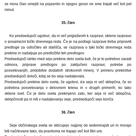
se mora član omejiti na pojasnilo in njegov govor ne sme trajati več kot pet
minut.
35. člen
Ko predsedujoči ugotovi, da ni več priglašenih k razpravi, sklene razpravo
o posamezni točki dnevnega reda. Če je na podlagi razprave treba pripraviti
predloge za odločitev ali stališča, se razprava o taki točki dnevnega reda
prekine in nadaljuje po predložitvi teh predlogov.
Predsedujoči lahko med sejo prekine delo sveta tudi, če je to potrebno zaradi
odmora, priprave predlogov po zaključeni razpravi, potrebe po
posvetovanjih, pridobitve dodatnih strokovnih mnenj. V primeru prekinitve
predsedujoči določi, kdaj se bo seja nadaljevala.
Predsedujoči prekine delo sveta, če ugotovi, da seja ni več sklepčna, če so
potrebna posvetovanja v delovnem telesu in v drugih primerih, ko tako
sklene svet. Če je delo sveta prekinjeno zato, ker seja ni več sklepčna,
sklepčnosti pa ni niti v nadaljevanju seje, predsedujoči sejo konča.
36. člen
Seje občinskega sveta se sklicujejo najprej ob sedemnajsti uri in morajo
biti načrtovane tako, da praviloma ne trajajo več kot štiri ure.