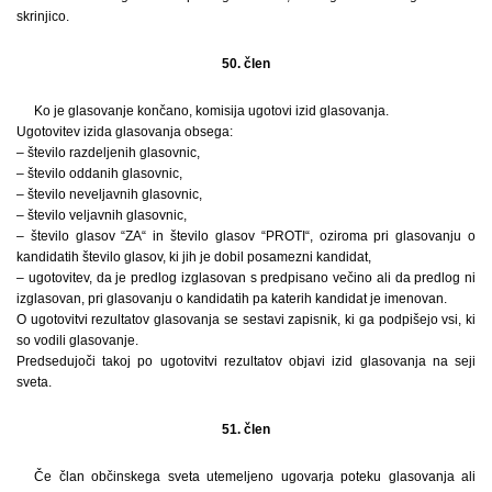
skrinjico.
50. člen
Ko je glasovanje končano, komisija ugotovi izid glasovanja.
Ugotovitev izida glasovanja obsega:
– število razdeljenih glasovnic,
– število oddanih glasovnic,
– število neveljavnih glasovnic,
– število veljavnih glasovnic,
– število glasov “ZA“ in število glasov “PROTI“, oziroma pri glasovanju o
kandidatih število glasov, ki jih je dobil posamezni kandidat,
– ugotovitev, da je predlog izglasovan s predpisano večino ali da predlog ni
izglasovan, pri glasovanju o kandidatih pa katerih kandidat je imenovan.
O ugotovitvi rezultatov glasovanja se sestavi zapisnik, ki ga podpišejo vsi, ki
so vodili glasovanje.
Predsedujoči takoj po ugotovitvi rezultatov objavi izid glasovanja na seji
sveta.
51. člen
Če član občinskega sveta utemeljeno ugovarja poteku glasovanja ali