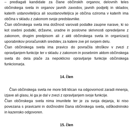
– predlagati kandidate za člane občinskih organov, delovnih teles
občinskega sveta in organov javnih zavodov, javnih podjetij in skladov,
katerih ustanoviteljica ali soustanoviteljica je občina oziroma v katerih ima
občina v skladu z zakonom svoje predstavnike.
Član občinskega sveta ima dolžnost varovati podatke zaupne narave, ki so
kot osebni podatki, državne, uradne in poslovne skrivnosti opredeljene z
zakonom, drugim predpisom ali z akti občinskega sveta in organizacij
uporabnikov proračunskih sredstev, za katere zve pri svojem delu.
Član občinskega sveta ima pravico do povračila stroškov v zvezi z
opravljanjem funkcije ter v skladu z zakonom in posebnim aktom občinskega
sveta do dela plače za nepoklicno opravljanje funkcije občinskega
funkcionarja.
14. člen
Član občinskega sveta ne more biti klican na odgovornost zaradi mnenja,
izjave ali glasu, ki ga je dal v zvezi z opravljanjem svoje funkcije.
Član občinskega sveta nima imunitete ter je za svoja dejanja, ki niso
povezana s pravicami in dolžnostmi člana občinskega sveta, odškodninsko
in kazensko odgovoren.
15. člen