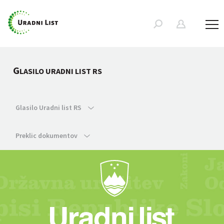
G
LASILO URADNI LIST RS
Glasilo Uradni list RS
Preklic dokumentov