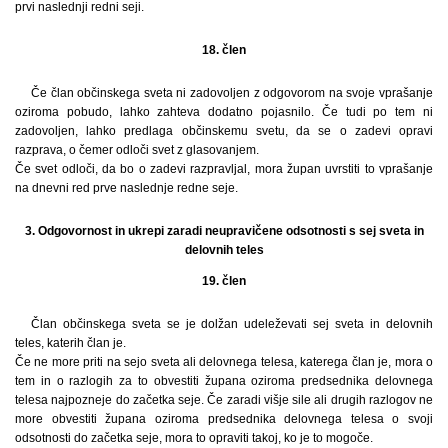
prvi naslednji redni seji.
18. člen
Če član občinskega sveta ni zadovoljen z odgovorom na svoje vprašanje
oziroma pobudo, lahko zahteva dodatno pojasnilo. Če tudi po tem ni
zadovoljen, lahko predlaga občinskemu svetu, da se o zadevi opravi
razprava, o čemer odloči svet z glasovanjem.
Če svet odloči, da bo o zadevi razpravljal, mora župan uvrstiti to vprašanje
na dnevni red prve naslednje redne seje.
3. Odgovornost in ukrepi zaradi neupravičene odsotnosti s sej sveta in
delovnih teles
19. člen
Član občinskega sveta se je dolžan udeleževati sej sveta in delovnih
teles, katerih član je.
Če ne more priti na sejo sveta ali delovnega telesa, katerega član je, mora o
tem in o razlogih za to obvestiti župana oziroma predsednika delovnega
telesa najpozneje do začetka seje. Če zaradi višje sile ali drugih razlogov ne
more obvestiti župana oziroma predsednika delovnega telesa o svoji
odsotnosti do začetka seje, mora to opraviti takoj, ko je to mogoče.