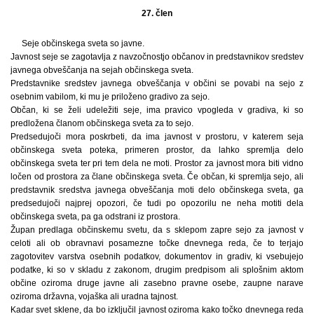
27. člen
Seje občinskega sveta so javne.
Javnost seje se zagotavlja z navzočnostjo občanov in predstavnikov sredstev
javnega obveščanja na sejah občinskega sveta.
Predstavnike sredstev javnega obveščanja v občini se povabi na sejo z
osebnim vabilom, ki mu je priloženo gradivo za sejo.
Občan, ki se želi udeležiti seje, ima pravico vpogleda v gradiva, ki so
predložena članom občinskega sveta za to sejo.
Predsedujoči mora poskrbeti, da ima javnost v prostoru, v katerem seja
občinskega sveta poteka, primeren prostor, da lahko spremlja delo
občinskega sveta ter pri tem dela ne moti. Prostor za javnost mora biti vidno
ločen od prostora za člane občinskega sveta. Če občan, ki spremlja sejo, ali
predstavnik sredstva javnega obveščanja moti delo občinskega sveta, ga
predsedujoči najprej opozori, če tudi po opozorilu ne neha motiti dela
občinskega sveta, pa ga odstrani iz prostora.
Župan predlaga občinskemu svetu, da s sklepom zapre sejo za javnost v
celoti ali ob obravnavi posamezne točke dnevnega reda, če to terjajo
zagotovitev varstva osebnih podatkov, dokumentov in gradiv, ki vsebujejo
podatke, ki so v skladu z zakonom, drugim predpisom ali splošnim aktom
občine oziroma druge javne ali zasebno pravne osebe, zaupne narave
oziroma državna, vojaška ali uradna tajnost.
Kadar svet sklene, da bo izključil javnost oziroma kako točko dnevnega reda