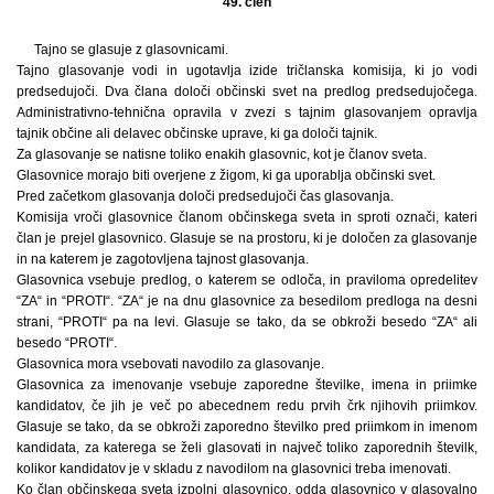
49. člen
Tajno se glasuje z glasovnicami.
Tajno glasovanje vodi in ugotavlja izide tričlanska komisija, ki jo vodi
predsedujoči. Dva člana določi občinski svet na predlog predsedujočega.
Administrativno-tehnična opravila v zvezi s tajnim glasovanjem opravlja
tajnik občine ali delavec občinske uprave, ki ga določi tajnik.
Za glasovanje se natisne toliko enakih glasovnic, kot je članov sveta.
Glasovnice morajo biti overjene z žigom, ki ga uporablja občinski svet.
Pred začetkom glasovanja določi predsedujoči čas glasovanja.
Komisija vroči glasovnice članom občinskega sveta in sproti označi, kateri
član je prejel glasovnico. Glasuje se na prostoru, ki je določen za glasovanje
in na katerem je zagotovljena tajnost glasovanja.
Glasovnica vsebuje predlog, o katerem se odloča, in praviloma opredelitev
“ZA“ in “PROTI“. “ZA“ je na dnu glasovnice za besedilom predloga na desni
strani, “PROTI“ pa na levi. Glasuje se tako, da se obkroži besedo “ZA“ ali
besedo “PROTI“.
Glasovnica mora vsebovati navodilo za glasovanje.
Glasovnica za imenovanje vsebuje zaporedne številke, imena in priimke
kandidatov, če jih je več po abecednem redu prvih črk njihovih priimkov.
Glasuje se tako, da se obkroži zaporedno številko pred priimkom in imenom
kandidata, za katerega se želi glasovati in največ toliko zaporednih številk,
kolikor kandidatov je v skladu z navodilom na glasovnici treba imenovati.
Ko član občinskega sveta izpolni glasovnico, odda glasovnico v glasovalno