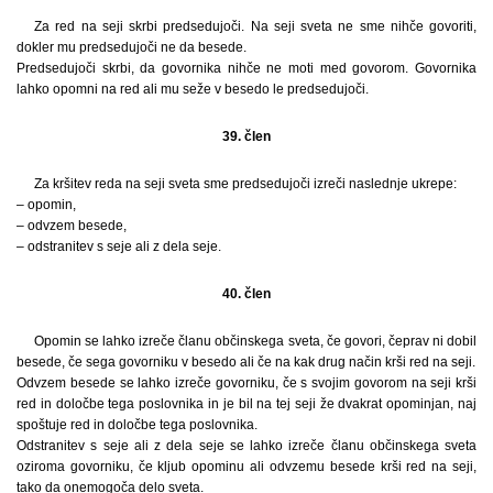
Za red na seji skrbi predsedujoči. Na seji sveta ne sme nihče govoriti,
dokler mu predsedujoči ne da besede.
Predsedujoči skrbi, da govornika nihče ne moti med govorom. Govornika
lahko opomni na red ali mu seže v besedo le predsedujoči.
39. člen
Za kršitev reda na seji sveta sme predsedujoči izreči naslednje ukrepe:
– opomin,
– odvzem besede,
– odstranitev s seje ali z dela seje.
40. člen
Opomin se lahko izreče članu občinskega sveta, če govori, čeprav ni dobil
besede, če sega govorniku v besedo ali če na kak drug način krši red na seji.
Odvzem besede se lahko izreče govorniku, če s svojim govorom na seji krši
red in določbe tega poslovnika in je bil na tej seji že dvakrat opominjan, naj
spoštuje red in določbe tega poslovnika.
Odstranitev s seje ali z dela seje se lahko izreče članu občinskega sveta
oziroma govorniku, če kljub opominu ali odvzemu besede krši red na seji,
tako da onemogoča delo sveta.