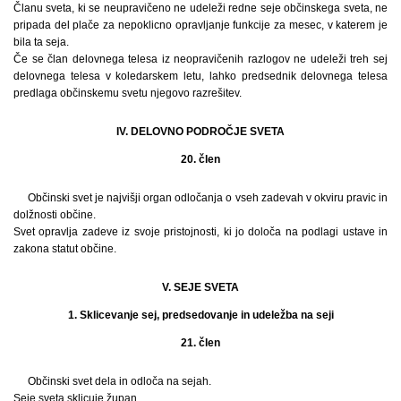
Članu sveta, ki se neupravičeno ne udeleži redne seje občinskega sveta, ne
pripada del plače za nepoklicno opravljanje funkcije za mesec, v katerem je
bila ta seja.
Če se član delovnega telesa iz neopravičenih razlogov ne udeleži treh sej
delovnega telesa v koledarskem letu, lahko predsednik delovnega telesa
predlaga občinskemu svetu njegovo razrešitev.
IV. DELOVNO PODROČJE SVETA
20. člen
Občinski svet je najvišji organ odločanja o vseh zadevah v okviru pravic in
dolžnosti občine.
Svet opravlja zadeve iz svoje pristojnosti, ki jo določa na podlagi ustave in
zakona statut občine.
V. SEJE SVETA
1. Sklicevanje sej, predsedovanje in udeležba na seji
21. člen
Občinski svet dela in odloča na sejah.
Seje sveta sklicuje župan.