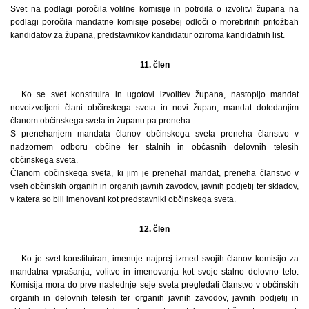
Svet na podlagi poročila volilne komisije in potrdila o izvolitvi župana na
podlagi poročila mandatne komisije posebej odloči o morebitnih pritožbah
kandidatov za župana, predstavnikov kandidatur oziroma kandidatnih list.
11. člen
Ko se svet konstituira in ugotovi izvolitev župana, nastopijo mandat
novoizvoljeni člani občinskega sveta in novi župan, mandat dotedanjim
članom občinskega sveta in županu pa preneha.
S prenehanjem mandata članov občinskega sveta preneha članstvo v
nadzornem odboru občine ter stalnih in občasnih delovnih telesih
občinskega sveta.
Članom občinskega sveta, ki jim je prenehal mandat, preneha članstvo v
vseh občinskih organih in organih javnih zavodov, javnih podjetij ter skladov,
v katera so bili imenovani kot predstavniki občinskega sveta.
12. člen
Ko je svet konstituiran, imenuje najprej izmed svojih članov komisijo za
mandatna vprašanja, volitve in imenovanja kot svoje stalno delovno telo.
Komisija mora do prve naslednje seje sveta pregledati članstvo v občinskih
organih in delovnih telesih ter organih javnih zavodov, javnih podjetij in