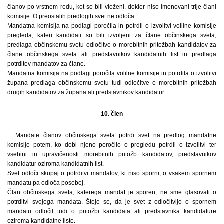
članov po vrstnem redu, kot so bili vloženi, dokler niso imenovani trije člani
komisije. O preostalih predlogih svet ne odloča.
Mandatna komisija na podlagi poročila in potrdil o izvolitvi volilne komisije
pregleda, kateri kandidati so bili izvoljeni za člane občinskega sveta,
predlaga občinskemu svetu odločitve o morebitnih pritožbah kandidatov za
člane občinskega sveta ali predstavnikov kandidatnih list in predlaga
potrditev mandatov za člane.
Mandatna komisija na podlagi poročila volilne komisije in potrdila o izvolitvi
župana predlaga občinskemu svetu tudi odločitve o morebitnih pritožbah
drugih kandidatov za župana ali predstavnikov kandidatur.
10. člen
Mandate članov občinskega sveta potrdi svet na predlog mandatne
komisije potem, ko dobi njeno poročilo o pregledu potrdil o izvolitvi ter
vsebini in upravičenosti morebitnih pritožb kandidatov, predstavnikov
kandidatur oziroma kandidatnih list.
Svet odloči skupaj o potrditvi mandatov, ki niso sporni, o vsakem spornem
mandatu pa odloča posebej.
Član občinskega sveta, katerega mandat je sporen, ne sme glasovati o
potrditvi svojega mandata. Šteje se, da je svet z odločitvijo o spornem
mandatu odločil tudi o pritožbi kandidata ali predstavnika kandidature
oziroma kandidatne liste.