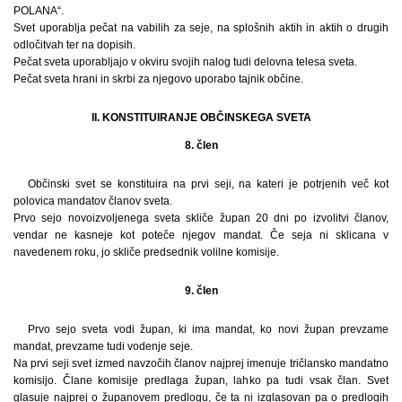
POLANA“.
Svet uporablja pečat na vabilih za seje, na splošnih aktih in aktih o drugih
odločitvah ter na dopisih.
Pečat sveta uporabljajo v okviru svojih nalog tudi delovna telesa sveta.
Pečat sveta hrani in skrbi za njegovo uporabo tajnik občine.
II. KONSTITUIRANJE OBČINSKEGA SVETA
8. člen
Občinski svet se konstituira na prvi seji, na kateri je potrjenih več kot
polovica mandatov članov sveta.
Prvo sejo novoizvoljenega sveta skliče župan 20 dni po izvolitvi članov,
vendar ne kasneje kot poteče njegov mandat. Če seja ni sklicana v
navedenem roku, jo skliče predsednik volilne komisije.
9. člen
Prvo sejo sveta vodi župan, ki ima mandat, ko novi župan prevzame
mandat, prevzame tudi vodenje seje.
Na prvi seji svet izmed navzočih članov najprej imenuje tričlansko mandatno
komisijo. Člane komisije predlaga župan, lahko pa tudi vsak član. Svet
glasuje najprej o županovem predlogu, če ta ni izglasovan pa o predlogih