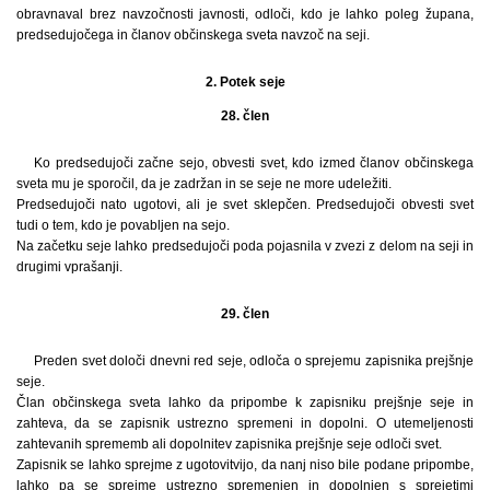
obravnaval brez navzočnosti javnosti, odloči, kdo je lahko poleg župana,
predsedujočega in članov občinskega sveta navzoč na seji.
2. Potek seje
28. člen
Ko predsedujoči začne sejo, obvesti svet, kdo izmed članov občinskega
sveta mu je sporočil, da je zadržan in se seje ne more udeležiti.
Predsedujoči nato ugotovi, ali je svet sklepčen. Predsedujoči obvesti svet
tudi o tem, kdo je povabljen na sejo.
Na začetku seje lahko predsedujoči poda pojasnila v zvezi z delom na seji in
drugimi vprašanji.
29. člen
Preden svet določi dnevni red seje, odloča o sprejemu zapisnika prejšnje
seje.
Član občinskega sveta lahko da pripombe k zapisniku prejšnje seje in
zahteva, da se zapisnik ustrezno spremeni in dopolni. O utemeljenosti
zahtevanih sprememb ali dopolnitev zapisnika prejšnje seje odloči svet.
Zapisnik se lahko sprejme z ugotovitvijo, da nanj niso bile podane pripombe,
lahko pa se sprejme ustrezno spremenjen in dopolnjen s sprejetimi