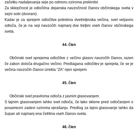
začetku nadaljevanja seje po odmoru oziroma prekinitvi.
Za sklepčnost je odločilna dejanska navzočnost članov občinskega sveta v
sejni sobi (dvorani).
Kadar je za sprejem odločitve potrebna dvetretjinska večina, svet veljavno
odloča, če je na seji navzočih najmanj dve tretjini vseh članov občinskega
sveta.
44. člen
Občinski svet sprejema odločitve z večino glasov navzočih članov, razen
če zakon določa drugačno večino. Predlagana odločitev je sprejeta, če se je
večina navzočih članov izrekla “ZA“ njen sprejem.
45. člen
Občinski svet praviloma odloča z javnim glasovanjem.
S tajnim glasovanjem lahko svet odloča, če tako sklene pred odločanjem o
posamezni zadevi oziroma vprašanju. Predlog za tajno glasovanje lahko da
župan ali najmanj ena četrtina vseh članov sveta.
46. člen