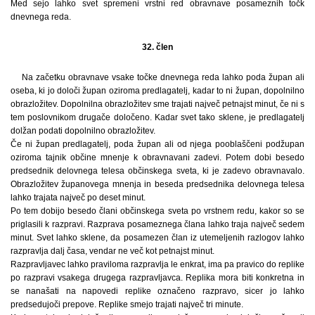
Med sejo lahko svet spremeni vrstni red obravnave posameznih točk
dnevnega reda.
32. člen
Na začetku obravnave vsake točke dnevnega reda lahko poda župan ali
oseba, ki jo določi župan oziroma predlagatelj, kadar to ni župan, dopolnilno
obrazložitev. Dopolnilna obrazložitev sme trajati največ petnajst minut, če ni s
tem poslovnikom drugače določeno. Kadar svet tako sklene, je predlagatelj
dolžan podati dopolnilno obrazložitev.
Če ni župan predlagatelj, poda župan ali od njega pooblaščeni podžupan
oziroma tajnik občine mnenje k obravnavani zadevi. Potem dobi besedo
predsednik delovnega telesa občinskega sveta, ki je zadevo obravnavalo.
Obrazložitev županovega mnenja in beseda predsednika delovnega telesa
lahko trajata največ po deset minut.
Po tem dobijo besedo člani občinskega sveta po vrstnem redu, kakor so se
priglasili k razpravi. Razprava posameznega člana lahko traja največ sedem
minut. Svet lahko sklene, da posamezen član iz utemeljenih razlogov lahko
razpravlja dalj časa, vendar ne več kot petnajst minut.
Razpravljavec lahko praviloma razpravlja le enkrat, ima pa pravico do replike
po razpravi vsakega drugega razpravljavca. Replika mora biti konkretna in
se nanašati na napovedi replike označeno razpravo, sicer jo lahko
predsedujoči prepove. Replike smejo trajati največ tri minute.