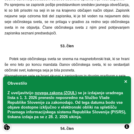
Po sprejemu se zapisnik pošlje predstavnikom sredstev javnega obveščanja,
ki so bili prisotni na seji in se na krajevno običajen način objavi. Zapisnik
nejavne seje oziroma tisti del zapisnika, ki je bil voden na nejavnem delu
seje občinskega sveta, se ne prilaga v gradivo za redno sejo občinskega
sveta in ne objavlja. Člane občinskega sveta z njim pred potrjevanjem
zapisnika seznani predsedujoči.
53. člen
Potek seje občinskega sveta se snema na magnetofonski trak, ki se hrani
še eno leto po koncu mandata članov občinskega sveta, ki so sestavljali
občinski svet, katerega seja je bila posneta.
Magnetogram seje se hrani skupaj z zapisnikom in drugim gradivom s seje.
×
Član občinskega sveta in drug udeleženec seje, če je za to dobil dovoljenje
Obvestilo
predsedujočega, ima pravico poslušati magnetogram. Poslušanje se opravi v
Z uveljavitvijo
novega zakona (ZOUL)
se je
izdajanje uradnega
prostorih občinske uprave.
lista s 1. 3. 2026 preneslo
neposredno
na Službo Vlade
Član občinskega sveta lahko zahteva, da se del posnetka dobesedno
Republike Slovenije za zakonodajo
. Od tega datuma bodo vse
prepiše. Zahtevo, v kateri navede del seje, za katerega zahteva prepis,
objave dostopne izključno v elektronski obliki na spletišču
razlog in utemeljitev, vloži pisno pri županu. Župan odloči o zahtevi in naroči
Pravnega informacijskega sistema Republike Slovenije (PISRS),
prepis, če ugotovi, da so razlogi utemeljeni.
tiskana izdaja pa se z 28. 2. 2026 ukinja.
54. člen