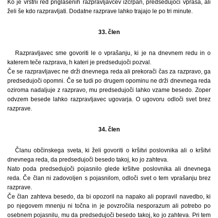
Ko je vrstni red priglašenih razpravljavcev izčrpan, predsedujoči vpraša, ali
želi še kdo razpravljati. Dodatne razprave lahko trajajo le po tri minute.
33. člen
Razpravljavec sme govoriti le o vprašanju, ki je na dnevnem redu in o
katerem teče razprava, h kateri je predsedujoči pozval.
Če se razpravljavec ne drži dnevnega reda ali prekorači čas za razpravo, ga
predsedujoči opomni. Če se tudi po drugem opominu ne drži dnevnega reda
oziroma nadaljuje z razpravo, mu predsedujoči lahko vzame besedo. Zoper
odvzem besede lahko razpravljavec ugovarja. O ugovoru odloči svet brez
razprave.
34. člen
Članu občinskega sveta, ki želi govoriti o kršitvi poslovnika ali o kršitvi
dnevnega reda, da predsedujoči besedo takoj, ko jo zahteva.
Nato poda predsedujoči pojasnilo glede kršitve poslovnika ali dnevnega
reda. Če član ni zadovoljen s pojasnilom, odloči svet o tem vprašanju brez
razprave.
Če član zahteva besedo, da bi opozoril na napako ali popravil navedbo, ki
po njegovem mnenju ni točna in je povzročila nesporazum ali potrebo po
osebnem pojasnilu, mu da predsedujoči besedo takoj, ko jo zahteva. Pri tem