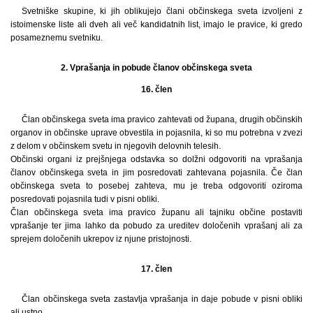
Svetniške skupine, ki jih oblikujejo člani občinskega sveta izvoljeni z
istoimenske liste ali dveh ali več kandidatnih list, imajo le pravice, ki gredo
posameznemu svetniku.
2. Vprašanja in pobude članov občinskega sveta
16. člen
Član občinskega sveta ima pravico zahtevati od župana, drugih občinskih
organov in občinske uprave obvestila in pojasnila, ki so mu potrebna v zvezi
z delom v občinskem svetu in njegovih delovnih telesih.
Občinski organi iz prejšnjega odstavka so dolžni odgovoriti na vprašanja
članov občinskega sveta in jim posredovati zahtevana pojasnila. Če član
občinskega sveta to posebej zahteva, mu je treba odgovoriti oziroma
posredovati pojasnila tudi v pisni obliki.
Član občinskega sveta ima pravico županu ali tajniku občine postaviti
vprašanje ter jima lahko da pobudo za ureditev določenih vprašanj ali za
sprejem določenih ukrepov iz njune pristojnosti.
17. člen
Član občinskega sveta zastavlja vprašanja in daje pobude v pisni obliki
ali ustno.