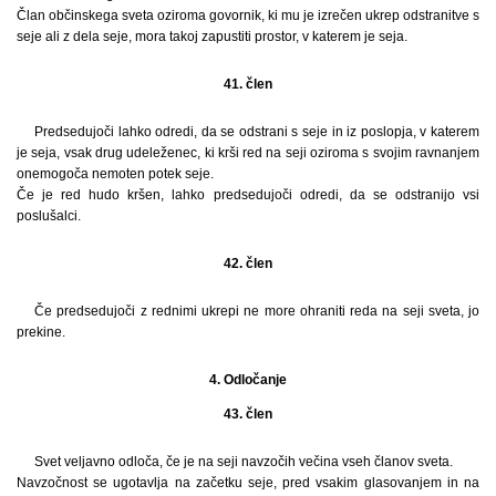
Član občinskega sveta oziroma govornik, ki mu je izrečen ukrep odstranitve s
seje ali z dela seje, mora takoj zapustiti prostor, v katerem je seja.
41. člen
Predsedujoči lahko odredi, da se odstrani s seje in iz poslopja, v katerem
je seja, vsak drug udeleženec, ki krši red na seji oziroma s svojim ravnanjem
onemogoča nemoten potek seje.
Če je red hudo kršen, lahko predsedujoči odredi, da se odstranijo vsi
poslušalci.
42. člen
Če predsedujoči z rednimi ukrepi ne more ohraniti reda na seji sveta, jo
prekine.
4. Odločanje
43. člen
Svet veljavno odloča, če je na seji navzočih večina vseh članov sveta.
Navzočnost se ugotavlja na začetku seje, pred vsakim glasovanjem in na