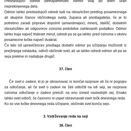
Predsedujoči odredi petnajstminutni odmor vsaj po dveh urah
neprekinjenega dela.
Odmor lahko predsedujoči odredi tudi na obrazložen predlog posameznega
ali skupine članov občinskega sveta, župana ali predlagatelja, če je to
potrebno zaradi priprave dopolnil (amandmajev), mnenj, stališč, dodatnih
obrazložitev ali odgovorov oziroma pridobitve zahtevanih podatkov. Odmor
lahko traja največ trideset minut, odredi pa se ga lahko pred oziroma v okviru
posamezne točke največ dvakrat.
Če kdo od upravičencev predlaga dodatni odmor po izčrpanju možnosti iz
prejšnjega odstavka, odloči občinski svet, ali se lahko odredi odmor ali pa se
seja prekine in nadaljuje drugič.
37. člen
Če svet o zadevi, ki jo je obravnaval, ni končal razprave ali če ni pogojev
za odločanje, ali če svet o zadevi ne želi odločiti na isti seji, se razprava
oziroma odločanje o zadevi preloži na eno izmed naslednjih sej. Enako
lahko svet odloči, če časovno ni uspel obravnavati vseh točk dnevnega reda.
Ko so vse točke dnevnega reda izčrpane, občinski svet konča sejo.
3. Vzdrževanje reda na seji
38. člen