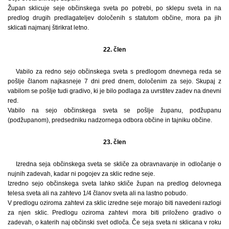
Župan sklicuje seje občinskega sveta po potrebi, po sklepu sveta in na
predlog drugih predlagateljev določenih s statutom občine, mora pa jih
sklicati najmanj štirikrat letno.
22. člen
Vabilo za redno sejo občinskega sveta s predlogom dnevnega reda se
pošlje članom najkasneje 7 dni pred dnem, določenim za sejo. Skupaj z
vabilom se pošlje tudi gradivo, ki je bilo podlaga za uvrstitev zadev na dnevni
red.
Vabilo na sejo občinskega sveta se pošlje županu, podžupanu
(podžupanom), predsedniku nadzornega odbora občine in tajniku občine.
23. člen
Izredna seja občinskega sveta se skliče za obravnavanje in odločanje o
nujnih zadevah, kadar ni pogojev za sklic redne seje.
Izredno sejo občinskega sveta lahko skliče župan na predlog delovnega
telesa sveta ali na zahtevo 1/4 članov sveta ali na lastno pobudo.
V predlogu oziroma zahtevi za sklic izredne seje morajo biti navedeni razlogi
za njen sklic. Predlogu oziroma zahtevi mora biti priloženo gradivo o
zadevah, o katerih naj občinski svet odloča. Če seja sveta ni sklicana v roku