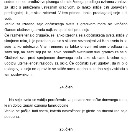
sedem dni od predložitve pisnega obrazloženega predloga oziroma zahteve
za sklic s priloženim ustreznim gradivom, jo lahko skliče tisti upravičeni
predlagatelj, ki je sklic zahteval. V tem primeru lahko predlagatelj sejo tudi
vodi.
Vabilo za izredno sejo občinskega sveta z gradivom mora biti vročeno
članom občinskega sveta najkasneje tri dni pred sejo.
Če razmere terjajo drugače, se lahko izredna seja občinskega sveta skliče v
skrajnem roku, ki je potreben, da so s sklicem seznanjeni vsi člani sveta in se
seje lahko udeležijo. V tem primeru se lahko dnevni red seje predlaga na
sami seji, na sami seji pa se lahko predloži svetnikom tudi gradivo za sejo.
Občinski svet pred sprejemom dnevnega reda tako sklicane izredne seje
ugotovi utemeljenost razlogov za sklic. Če občinski svet ugotovi, da ni bilo
razlogov, se seja ne opravi in se skliče nova izredna ali redna seja v skladu s
tem poslovnikom.
24. člen
Na seje sveta se vabijo poročevalci za posamezne točke dnevnega reda,
ki jih določi župan oziroma tajnik občine.
Vabilo se pošlje tudi vsem, katerih navzočnost je glede na dnevni red seje
potrebna.
25. člen