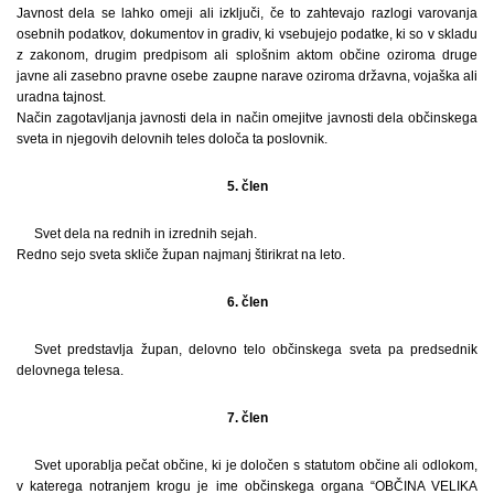
Javnost dela se lahko omeji ali izključi, če to zahtevajo razlogi varovanja
osebnih podatkov, dokumentov in gradiv, ki vsebujejo podatke, ki so v skladu
z zakonom, drugim predpisom ali splošnim aktom občine oziroma druge
javne ali zasebno pravne osebe zaupne narave oziroma državna, vojaška ali
uradna tajnost.
Način zagotavljanja javnosti dela in način omejitve javnosti dela občinskega
sveta in njegovih delovnih teles določa ta poslovnik.
5. člen
Svet dela na rednih in izrednih sejah.
Redno sejo sveta skliče župan najmanj štirikrat na leto.
6. člen
Svet predstavlja župan, delovno telo občinskega sveta pa predsednik
delovnega telesa.
7. člen
Svet uporablja pečat občine, ki je določen s statutom občine ali odlokom,
v katerega notranjem krogu je ime občinskega organa “OBČINA VELIKA