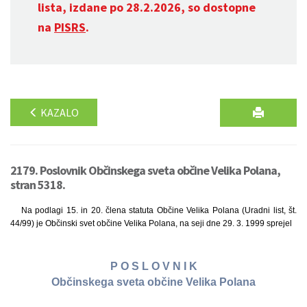
lista, izdane po 28.2.2026, so dostopne
na
PISRS
.
KAZALO
2179. Poslovnik Občinskega sveta občine Velika Polana,
stran 5318.
Na podlagi 15. in 20. člena statuta Občine Velika Polana (Uradni list, št.
44/99) je Občinski svet občine Velika Polana, na seji dne 29. 3. 1999 sprejel
P O S L O V N I K
Občinskega sveta občine Velika Polana