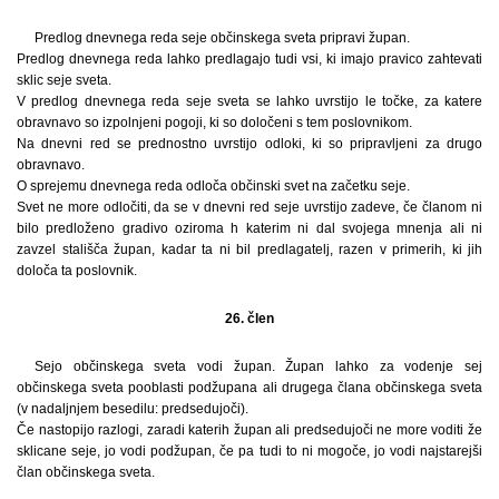
Predlog dnevnega reda seje občinskega sveta pripravi župan.
Predlog dnevnega reda lahko predlagajo tudi vsi, ki imajo pravico zahtevati
sklic seje sveta.
V predlog dnevnega reda seje sveta se lahko uvrstijo le točke, za katere
obravnavo so izpolnjeni pogoji, ki so določeni s tem poslovnikom.
Na dnevni red se prednostno uvrstijo odloki, ki so pripravljeni za drugo
obravnavo.
O sprejemu dnevnega reda odloča občinski svet na začetku seje.
Svet ne more odločiti, da se v dnevni red seje uvrstijo zadeve, če članom ni
bilo predloženo gradivo oziroma h katerim ni dal svojega mnenja ali ni
zavzel stališča župan, kadar ta ni bil predlagatelj, razen v primerih, ki jih
določa ta poslovnik.
26. člen
Sejo občinskega sveta vodi župan. Župan lahko za vodenje sej
občinskega sveta pooblasti podžupana ali drugega člana občinskega sveta
(v nadaljnjem besedilu: predsedujoči).
Če nastopijo razlogi, zaradi katerih župan ali predsedujoči ne more voditi že
sklicane seje, jo vodi podžupan, če pa tudi to ni mogoče, jo vodi najstarejši
član občinskega sveta.