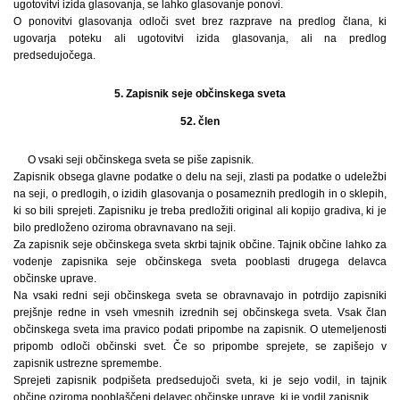
ugotovitvi izida glasovanja, se lahko glasovanje ponovi.
O ponovitvi glasovanja odloči svet brez razprave na predlog člana, ki
ugovarja poteku ali ugotovitvi izida glasovanja, ali na predlog
predsedujočega.
5. Zapisnik seje občinskega sveta
52. člen
O vsaki seji občinskega sveta se piše zapisnik.
Zapisnik obsega glavne podatke o delu na seji, zlasti pa podatke o udeležbi
na seji, o predlogih, o izidih glasovanja o posameznih predlogih in o sklepih,
ki so bili sprejeti. Zapisniku je treba predložiti original ali kopijo gradiva, ki je
bilo predloženo oziroma obravnavano na seji.
Za zapisnik seje občinskega sveta skrbi tajnik občine. Tajnik občine lahko za
vodenje zapisnika seje občinskega sveta pooblasti drugega delavca
občinske uprave.
Na vsaki redni seji občinskega sveta se obravnavajo in potrdijo zapisniki
prejšnje redne in vseh vmesnih izrednih sej občinskega sveta. Vsak član
občinskega sveta ima pravico podati pripombe na zapisnik. O utemeljenosti
pripomb odloči občinski svet. Če so pripombe sprejete, se zapišejo v
zapisnik ustrezne spremembe.
Sprejeti zapisnik podpišeta predsedujoči sveta, ki je sejo vodil, in tajnik
občine oziroma pooblaščeni delavec občinske uprave, ki je vodil zapisnik.