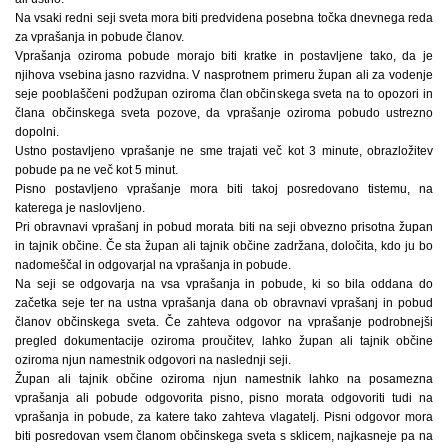
Na vsaki redni seji sveta mora biti predvidena posebna točka dnevnega reda
za vprašanja in pobude članov.
Vprašanja oziroma pobude morajo biti kratke in postavljene tako, da je
njihova vsebina jasno razvidna. V nasprotnem primeru župan ali za vodenje
seje pooblaščeni podžupan oziroma član občinskega sveta na to opozori in
člana občinskega sveta pozove, da vprašanje oziroma pobudo ustrezno
dopolni.
Ustno postavljeno vprašanje ne sme trajati več kot 3 minute, obrazložitev
pobude pa ne več kot 5 minut.
Pisno postavljeno vprašanje mora biti takoj posredovano tistemu, na
katerega je naslovljeno.
Pri obravnavi vprašanj in pobud morata biti na seji obvezno prisotna župan
in tajnik občine. Če sta župan ali tajnik občine zadržana, določita, kdo ju bo
nadomeščal in odgovarjal na vprašanja in pobude.
Na seji se odgovarja na vsa vprašanja in pobude, ki so bila oddana do
začetka seje ter na ustna vprašanja dana ob obravnavi vprašanj in pobud
članov občinskega sveta. Če zahteva odgovor na vprašanje podrobnejši
pregled dokumentacije oziroma proučitev, lahko župan ali tajnik občine
oziroma njun namestnik odgovori na naslednji seji.
Župan ali tajnik občine oziroma njun namestnik lahko na posamezna
vprašanja ali pobude odgovorita pisno, pisno morata odgovoriti tudi na
vprašanja in pobude, za katere tako zahteva vlagatelj. Pisni odgovor mora
biti posredovan vsem članom občinskega sveta s sklicem, najkasneje pa na