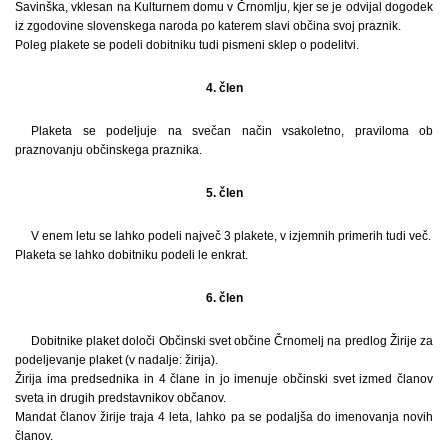
Savinška, vklesan na Kulturnem domu v Črnomlju, kjer se je odvijal dogodek
iz zgodovine slovenskega naroda po katerem slavi občina svoj praznik.
Poleg plakete se podeli dobitniku tudi pismeni sklep o podelitvi.
4. člen
Plaketa se podeljuje na svečan način vsakoletno, praviloma ob
praznovanju občinskega praznika.
5. člen
V enem letu se lahko podeli največ 3 plakete, v izjemnih primerih tudi več.
Plaketa se lahko dobitniku podeli le enkrat.
6. člen
Dobitnike plaket določi Občinski svet občine Črnomelj na predlog Žirije za
podeljevanje plaket (v nadalje: žirija).
Žirija ima predsednika in 4 člane in jo imenuje občinski svet izmed članov
sveta in drugih predstavnikov občanov.
Mandat članov žirije traja 4 leta, lahko pa se podaljša do imenovanja novih
članov.