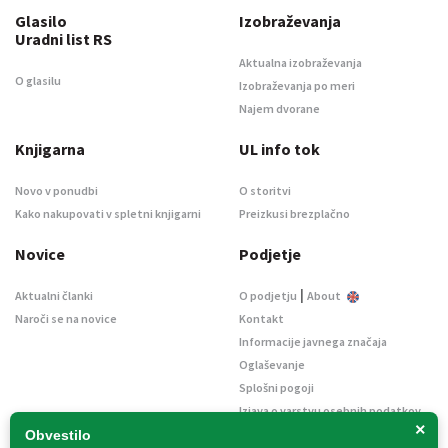
Glasilo
Izobraževanja
Uradni list RS
Aktualna izobraževanja
O glasilu
Izobraževanja po meri
Najem dvorane
Knjigarna
UL info tok
Novo v ponudbi
O storitvi
Kako nakupovati v spletni knjigarni
Preizkusi brezplačno
Novice
Podjetje
|
Aktualni članki
O podjetju
About
Naroči se na novice
Kontakt
Informacije javnega značaja
Oglaševanje
Splošni pogoji
Izjava o varstvu osebnih podatkov
×
E-dražbe
Obvestilo