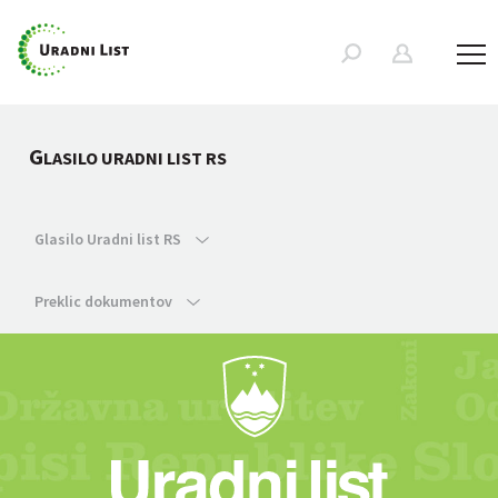
G
LASILO URADNI LIST RS
Glasilo Uradni list RS
Preklic dokumentov