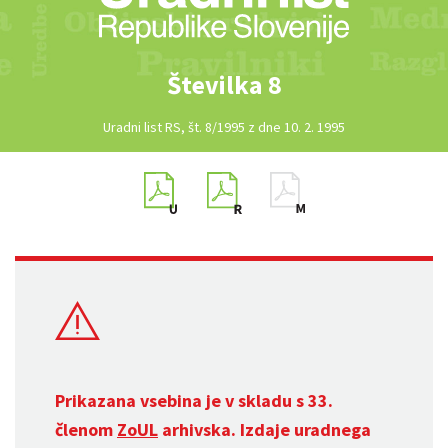
Številka 8
Uradni list RS, št. 8/1995 z dne 10. 2. 1995
Prikazana vsebina je v skladu s 33.
členom
ZoUL
arhivska. Izdaje uradnega