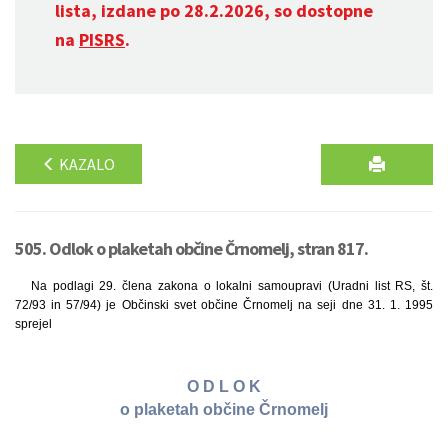
lista, izdane po 28.2.2026, so dostopne
na
PISRS
.
KAZALO
505. Odlok o plaketah občine Črnomelj, stran 817.
Na podlagi 29. člena zakona o lokalni samoupravi (Uradni list RS, št.
72/93 in 57/94) je Občinski svet občine Črnomelj na seji dne 31. 1. 1995
sprejel
O D L O K
o plaketah občine Črnomelj