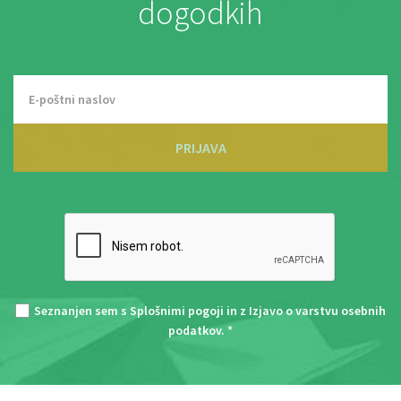
dogodkih
PRIJAVA
Seznanjen sem s
Splošnimi pogoji
in z
Izjavo o varstvu osebnih
podatkov
. *