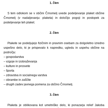
1. člen
S tem odlokom se v občini Črnomelj uvede podeljevanje plaket občine
Črnomelj (v nadaljevanju: plaketa) in določijo pogoji in postopek za
podeljevanje teh plaket.
2. člen
Plakete se podeljujejo fizičnim in pravnim osebam za dolgoletno izredno
uspešno delo, ki je prispevalo k napredku, ugledu in uspehu občine na
področju:
– gospodarstva
– vzgoje in izobraževanja
– kulture in prosvete
– športa
– zdravstva in socialnega varstva
– obrambe in zaščite
– drugih zadev javnega pomena za občino Črnomelj.
3. člen
Plaketa je oblikovana kot umetniško delo, ki ponazarja relief Jakoba