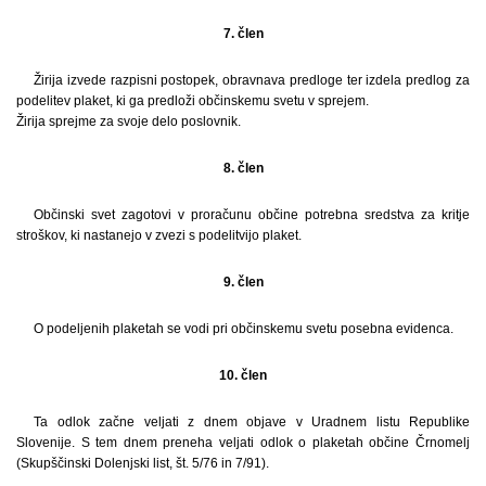
7. člen
Žirija izvede razpisni postopek, obravnava predloge ter izdela predlog za
podelitev plaket, ki ga predloži občinskemu svetu v sprejem.
Žirija sprejme za svoje delo poslovnik.
8. člen
Občinski svet zagotovi v proračunu občine potrebna sredstva za kritje
stroškov, ki nastanejo v zvezi s podelitvijo plaket.
9. člen
O podeljenih plaketah se vodi pri občinskemu svetu posebna evidenca.
10. člen
Ta odlok začne veljati z dnem objave v Uradnem listu Republike
Slovenije. S tem dnem preneha veljati odlok o plaketah občine Črnomelj
(Skupščinski Dolenjski list, št. 5/76 in 7/91).