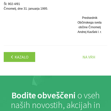
Št. 902-4/91
Črnomelj, dne 31. januarja 1995.
Predsednik
Občinskega sveta
občine Črnomelj
Andrej Kavšek l. r.
KAZALO
NA VRH
Bodite obveščeni
o vseh
naših novostih, akcijah in