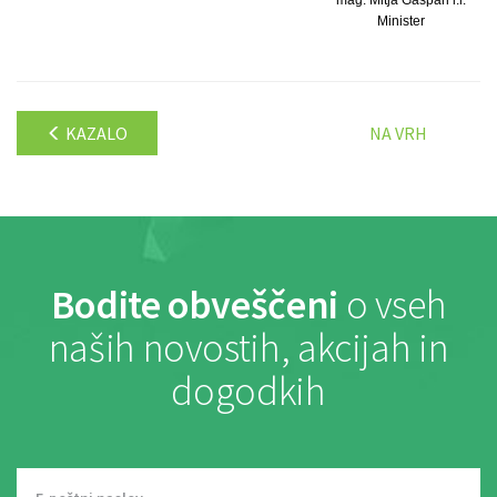
mag. Mitja Gaspari l.r.
Minister
KAZALO
NA VRH
Bodite obveščeni
o vseh
naših novostih, akcijah in
dogodkih