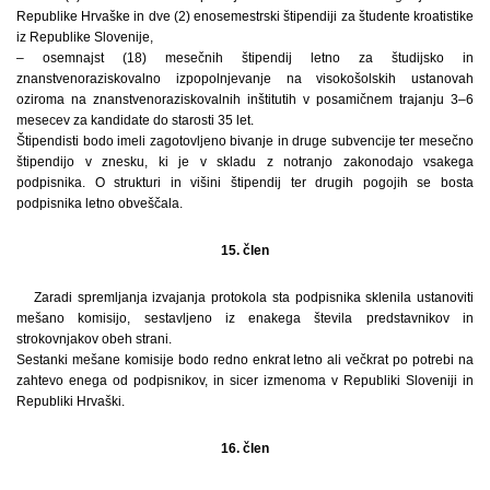
Republike Hrvaške in dve (2) enosemestrski štipendiji za študente kroatistike
iz Republike Slovenije,
– osemnajst (18) mesečnih štipendij letno za študijsko in
znanstvenoraziskovalno izpopolnjevanje na visokošolskih ustanovah
oziroma na znanstvenoraziskovalnih inštitutih v posamičnem trajanju 3–6
mesecev za kandidate do starosti 35 let.
Štipendisti bodo imeli zagotovljeno bivanje in druge subvencije ter mesečno
štipendijo v znesku, ki je v skladu z notranjo zakonodajo vsakega
podpisnika. O strukturi in višini štipendij ter drugih pogojih se bosta
podpisnika letno obveščala.
15. člen
Zaradi spremljanja izvajanja protokola sta podpisnika sklenila ustanoviti
mešano komisijo, sestavljeno iz enakega števila predstavnikov in
strokovnjakov obeh strani.
Sestanki mešane komisije bodo redno enkrat letno ali večkrat po potrebi na
zahtevo enega od podpisnikov, in sicer izmenoma v Republiki Sloveniji in
Republiki Hrvaški.
16. člen