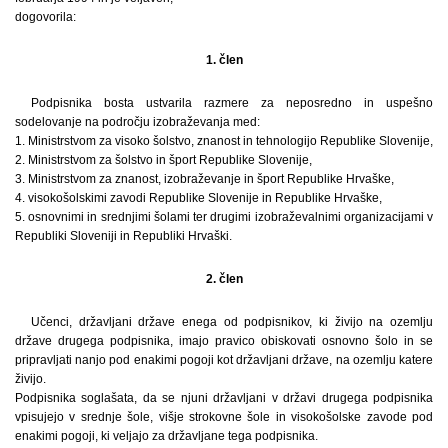
dogovorila:
1. člen
Podpisnika bosta ustvarila razmere za neposredno in uspešno
sodelovanje na področju izobraževanja med:
1. Ministrstvom za visoko šolstvo, znanost in tehnologijo Republike Slovenije,
2. Ministrstvom za šolstvo in šport Republike Slovenije,
3. Ministrstvom za znanost, izobraževanje in šport Republike Hrvaške,
4. visokošolskimi zavodi Republike Slovenije in Republike Hrvaške,
5. osnovnimi in srednjimi šolami ter drugimi izobraževalnimi organizacijami v
Republiki Sloveniji in Republiki Hrvaški.
2. člen
Učenci, državljani države enega od podpisnikov, ki živijo na ozemlju
države drugega podpisnika, imajo pravico obiskovati osnovno šolo in se
pripravljati nanjo pod enakimi pogoji kot državljani države, na ozemlju katere
živijo.
Podpisnika soglašata, da se njuni državljani v državi drugega podpisnika
vpisujejo v srednje šole, višje strokovne šole in visokošolske zavode pod
enakimi pogoji, ki veljajo za državljane tega podpisnika.