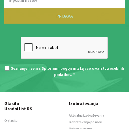
PRIJAVA
Seznanjen sem s
Splošnimi pogoji
in z
Izjavo o varstvu osebnih
podatkov
. *
Glasilo
Izobraževanja
Uradni list RS
Aktualna izobraževanja
O glasilu
Izobraževanja po meri
Najem dvorane