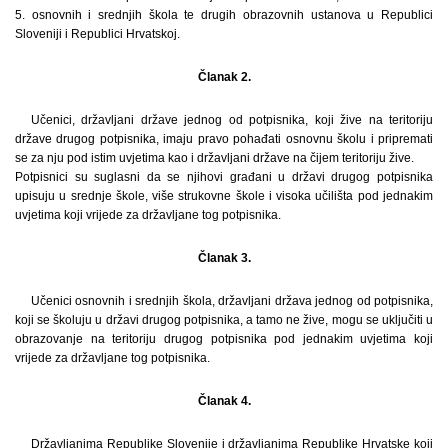
5. osnovnih i srednjih škola te drugih obrazovnih ustanova u Republici
Sloveniji i Republici Hrvatskoj.
Članak 2.
Učenici, državljani države jednog od potpisnika, koji žive na teritoriju
države drugog potpisnika, imaju pravo pohađati osnovnu školu i pripremati
se za nju pod istim uvjetima kao i državljani države na čijem teritoriju žive.
Potpisnici su suglasni da se njihovi građani u državi drugog potpisnika
upisuju u srednje škole, više strukovne škole i visoka učilišta pod jednakim
uvjetima koji vrijede za državljane tog potpisnika.
Članak 3.
Učenici osnovnih i srednjih škola, državljani država jednog od potpisnika,
koji se školuju u državi drugog potpisnika, a tamo ne žive, mogu se uključiti u
obrazovanje na teritoriju drugog potpisnika pod jednakim uvjetima koji
vrijede za državljane tog potpisnika.
Članak 4.
Državljanima Republike Slovenije i državljanima Republike Hrvatske koji