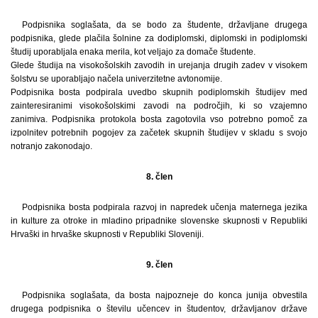
Podpisnika soglašata, da se bodo za študente, državljane drugega
podpisnika, glede plačila šolnine za dodiplomski, diplomski in podiplomski
študij uporabljala enaka merila, kot veljajo za domače študente.
Glede študija na visokošolskih zavodih in urejanja drugih zadev v visokem
šolstvu se uporabljajo načela univerzitetne avtonomije.
Podpisnika bosta podpirala uvedbo skupnih podiplomskih študijev med
zainteresiranimi visokošolskimi zavodi na področjih, ki so vzajemno
zanimiva. Podpisnika protokola bosta zagotovila vso potrebno pomoč za
izpolnitev potrebnih pogojev za začetek skupnih študijev v skladu s svojo
notranjo zakonodajo.
8. člen
Podpisnika bosta podpirala razvoj in napredek učenja maternega jezika
in kulture za otroke in mladino pripadnike slovenske skupnosti v Republiki
Hrvaški in hrvaške skupnosti v Republiki Sloveniji.
9. člen
Podpisnika soglašata, da bosta najpozneje do konca junija obvestila
drugega podpisnika o številu učencev in študentov, državljanov države