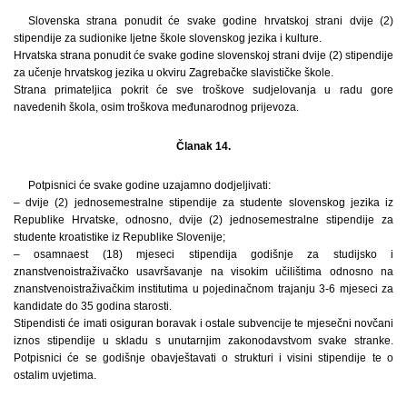
Slovenska strana ponudit će svake godine hrvatskoj strani dvije (2)
stipendije za sudionike ljetne škole slovenskog jezika i kulture.
Hrvatska strana ponudit će svake godine slovenskoj strani dvije (2) stipendije
za učenje hrvatskog jezika u okviru Zagrebačke slavističke škole.
Strana primateljica pokrit će sve troškove sudjelovanja u radu gore
navedenih škola, osim troškova međunarodnog prijevoza.
Članak 14.
Potpisnici će svake godine uzajamno dodjeljivati:
– dvije (2) jednosemestralne stipendije za studente slovenskog jezika iz
Republike Hrvatske, odnosno, dvije (2) jednosemestralne stipendije za
studente kroatistike iz Republike Slovenije;
– osamnaest (18) mjeseci stipendija godišnje za studijsko i
znanstvenoistraživačko usavršavanje na visokim učilištima odnosno na
znanstvenoistraživačkim institutima u pojedinačnom trajanju 3-6 mjeseci za
kandidate do 35 godina starosti.
Stipendisti će imati osiguran boravak i ostale subvencije te mjesečni novčani
iznos stipendije u skladu s unutarnjim zakonodavstvom svake stranke.
Potpisnici će se godišnje obavještavati o strukturi i visini stipendije te o
ostalim uvjetima.