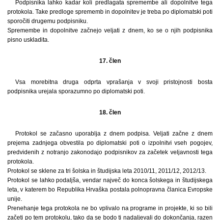
Podpisnika lahko kadar koli predlagata spremembe ali dopolnitve tega
protokola. Take predloge sprememb in dopolnitev je treba po diplomatski poti
sporočiti drugemu podpisniku.
Spremembe in dopolnitve začnejo veljati z dnem, ko se o njih podpisnika
pisno uskladita.
17. člen
Vsa morebitna druga odprta vprašanja v svoji pristojnosti bosta
podpisnika urejala sporazumno po diplomatski poti.
18. člen
Protokol se začasno uporablja z dnem podpisa. Veljati začne z dnem
prejema zadnjega obvestila po diplomatski poti o izpolnitvi vseh pogojev,
predvidenih z notranjo zakonodajo podpisnikov za začetek veljavnosti tega
protokola.
Protokol se sklene za tri šolska in študijska leta 2010/11, 2011/12, 2012/13.
Protokol se lahko podaljša, vendar največ do konca šolskega in študijskega
leta, v katerem bo Republika Hrvaška postala polnopravna članica Evropske
unije.
Prenehanje tega protokola ne bo vplivalo na programe in projekte, ki so bili
začeti po tem protokolu, tako da se bodo ti nadaljevali do dokončanja, razen