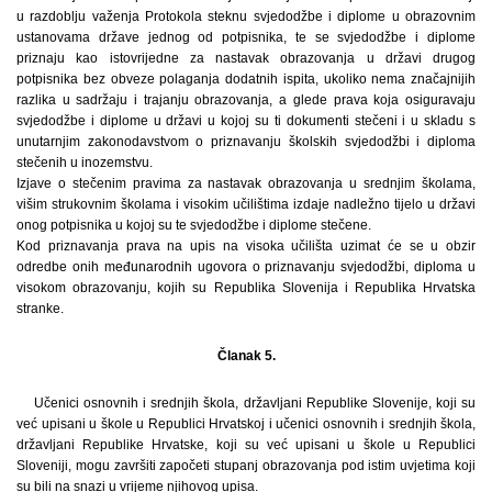
u razdoblju važenja Protokola steknu svjedodžbe i diplome u obrazovnim
ustanovama države jednog od potpisnika, te se svjedodžbe i diplome
priznaju kao istovrijedne za nastavak obrazovanja u državi drugog
potpisnika bez obveze polaganja dodatnih ispita, ukoliko nema značajnijih
razlika u sadržaju i trajanju obrazovanja, a glede prava koja osiguravaju
svjedodžbe i diplome u državi u kojoj su ti dokumenti stečeni i u skladu s
unutarnjim zakonodavstvom o priznavanju školskih svjedodžbi i diploma
stečenih u inozemstvu.
Izjave o stečenim pravima za nastavak obrazovanja u srednjim školama,
višim strukovnim školama i visokim učilištima izdaje nadležno tijelo u državi
onog potpisnika u kojoj su te svjedodžbe i diplome stečene.
Kod priznavanja prava na upis na visoka učilišta uzimat će se u obzir
odredbe onih međunarodnih ugovora o priznavanju svjedodžbi, diploma u
visokom obrazovanju, kojih su Republika Slovenija i Republika Hrvatska
stranke.
Članak 5.
Učenici osnovnih i srednjih škola, državljani Republike Slovenije, koji su
već upisani u škole u Republici Hrvatskoj i učenici osnovnih i srednjih škola,
državljani Republike Hrvatske, koji su već upisani u škole u Republici
Sloveniji, mogu završiti započeti stupanj obrazovanja pod istim uvjetima koji
su bili na snazi u vrijeme njihovog upisa.