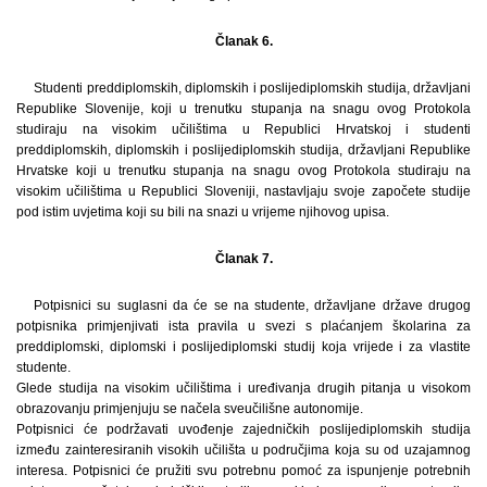
Članak 6.
Studenti preddiplomskih, diplomskih i poslijediplomskih studija, državljani
Republike Slovenije, koji u trenutku stupanja na snagu ovog Protokola
studiraju na visokim učilištima u Republici Hrvatskoj i studenti
preddiplomskih, diplomskih i poslijediplomskih studija, državljani Republike
Hrvatske koji u trenutku stupanja na snagu ovog Protokola studiraju na
visokim učilištima u Republici Sloveniji, nastavljaju svoje započete studije
pod istim uvjetima koji su bili na snazi u vrijeme njihovog upisa.
Članak 7.
Potpisnici su suglasni da će se na studente, državljane države drugog
potpisnika primjenjivati ista pravila u svezi s plaćanjem školarina za
preddiplomski, diplomski i poslijediplomski studij koja vrijede i za vlastite
studente.
Glede studija na visokim učilištima i uređivanja drugih pitanja u visokom
obrazovanju primjenjuju se načela sveučilišne autonomije.
Potpisnici će podržavati uvođenje zajedničkih poslijediplomskih studija
između zainteresiranih visokih učilišta u područjima koja su od uzajamnog
interesa. Potpisnici će pružiti svu potrebnu pomoć za ispunjenje potrebnih