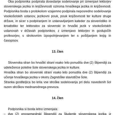
Oba podpisnika podpirata dosedanje sodelovanje pri izmenjavi lektorjev
slovenskega jezika in književnosti oziroma hrvaškega jezika in književnosti.
Podpisnika bosta s protokolom vzajemno podpirala neposredno sodelovanje
visokošolskih ustanov, jezikovni pouk, pouk književnosti ter kulture druge
države, in sicer s podpiranjem in ustanavljanjem kateder za slovenistiko in
kroatistiko ter lektoratov za slovenski in hrvaški jezik v visokošolskih
ustanovah v državah podpisnikov, z izmenjavo lektorjev in gostujočih
profesorjev, s strokovnim izpopolnjevanjem ter s pošiljanjem knjig in
časopisov.
13. člen
Slovenska stran bo hrvaški strani vsako leto ponudila dve (2) štipendiji za
udeležence poletne šole slovenskega jezika in kulture.
Hrvaška stran bo slovenski strani vsako leto ponudila dve (2) štipendiji za
učenje hrvaškega jezika v okviru Zagrebške slavistične šole.
Stranka gostiteljica bo krila vse stroške sodelovanja pri delu navedenih šol
razen stroškov mednarodnega prevoza.
14. člen
Podpisnika si bosta letno izmenjala:
– dve (2) enosemestrski štipendiji za študente slovenskega jezika iz