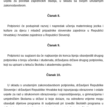
uvjeta za početak zajedničkih studija, u skladu sa svojim unutarnjim
zakonodavstvom.
Članak 8.
Potpisnici će podupirati razvoj i napredak učenja materinskog jezika i
kulture za djecu i mladež pripadnike slovenske zajednice u Republici
Hrvatskoj i hrvatske zajednice u Republici Sloveniji.
Članak 9.
Potpisnici su suglasni da će najkasnije do konca lipnja obavijestiti drugog
potpisnika o broju učenika i studenata, državljana države drugog potpisnika,
koji su upisani u tekuću školsku i akademsku godinu.
Članak 10.
U skladu s unutarnjim zakonodavstvom potpisnika, državljani Republike
Slovenije i državljani Republike Hrvatske koji ispunjavaju obrazovne i ostale
uvjete za rad u strukovnom obrazovanju i osposobljavanju, u gimnazijama i
umjetničkim školama u državi iz koje dolaze, na određeno vrijeme mogu
obavljati dijelove programa ili sudjelovati pri izvedbi školskih programa u