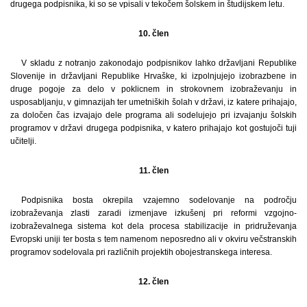
drugega podpisnika, ki so se vpisali v tekočem šolskem in študijskem letu.
10. člen
V skladu z notranjo zakonodajo podpisnikov lahko državljani Republike
Slovenije in državljani Republike Hrvaške, ki izpolnjujejo izobrazbene in
druge pogoje za delo v poklicnem in strokovnem izobraževanju in
usposabljanju, v gimnazijah ter umetniških šolah v državi, iz katere prihajajo,
za določen čas izvajajo dele programa ali sodelujejo pri izvajanju šolskih
programov v državi drugega podpisnika, v katero prihajajo kot gostujoči tuji
učitelji.
11. člen
Podpisnika bosta okrepila vzajemno sodelovanje na področju
izobraževanja zlasti zaradi izmenjave izkušenj pri reformi vzgojno-
izobraževalnega sistema kot dela procesa stabilizacije in pridruževanja
Evropski uniji ter bosta s tem namenom neposredno ali v okviru večstranskih
programov sodelovala pri različnih projektih obojestranskega interesa.
12. člen