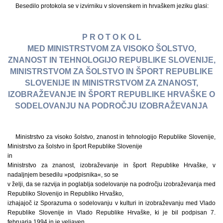
Besedilo protokola se v izvirniku v slovenskem in hrvaškem jeziku glasi:
P R O T O K O L
MED MINISTRSTVOM ZA VISOKO ŠOLSTVO,
ZNANOST IN TEHNOLOGIJO REPUBLIKE SLOVENIJE,
MINISTRSTVOM ZA ŠOLSTVO IN ŠPORT REPUBLIKE
SLOVENIJE IN MINISTRSTVOM ZA ZNANOST,
IZOBRAŽEVANJE IN ŠPORT REPUBLIKE HRVAŠKE O
SODELOVANJU NA PODROČJU IZOBRAŽEVANJA
Ministrstvo za visoko šolstvo, znanost in tehnologijo Republike Slovenije,
Ministrstvo za šolstvo in šport Republike Slovenije
in
Ministrstvo za znanost, izobraževanje in šport Republike Hrvaške, v
nadaljnjem besedilu »podpisnika«, so se
v želji, da se razvija in poglablja sodelovanje na področju izobraževanja med
Republiko Slovenijo in Republiko Hrvaško,
izhajajoč iz Sporazuma o sodelovanju v kulturi in izobraževanju med Vlado
Republike Slovenije in Vlado Republike Hrvaške, ki je bil podpisan 7.
februarja 1994 in je veljaven,