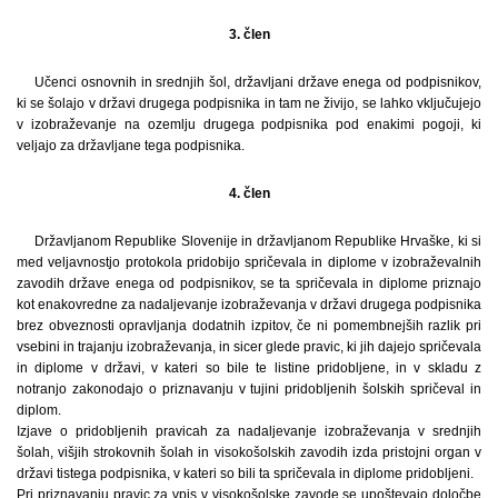
3. člen
Učenci osnovnih in srednjih šol, državljani države enega od podpisnikov,
ki se šolajo v državi drugega podpisnika in tam ne živijo, se lahko vključujejo
v izobraževanje na ozemlju drugega podpisnika pod enakimi pogoji, ki
veljajo za državljane tega podpisnika.
4. člen
Državljanom Republike Slovenije in državljanom Republike Hrvaške, ki si
med veljavnostjo protokola pridobijo spričevala in diplome v izobraževalnih
zavodih države enega od podpisnikov, se ta spričevala in diplome priznajo
kot enakovredne za nadaljevanje izobraževanja v državi drugega podpisnika
brez obveznosti opravljanja dodatnih izpitov, če ni pomembnejših razlik pri
vsebini in trajanju izobraževanja, in sicer glede pravic, ki jih dajejo spričevala
in diplome v državi, v kateri so bile te listine pridobljene, in v skladu z
notranjo zakonodajo o priznavanju v tujini pridobljenih šolskih spričeval in
diplom.
Izjave o pridobljenih pravicah za nadaljevanje izobraževanja v srednjih
šolah, višjih strokovnih šolah in visokošolskih zavodih izda pristojni organ v
državi tistega podpisnika, v kateri so bili ta spričevala in diplome pridobljeni.
Pri priznavanju pravic za vpis v visokošolske zavode se upoštevajo določbe