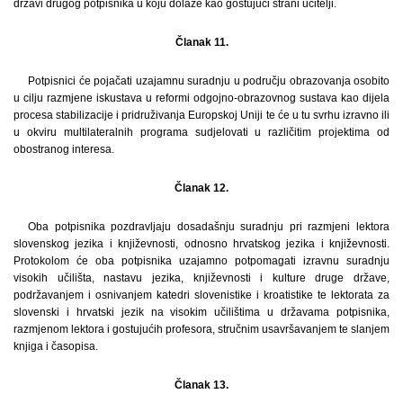
državi drugog potpisnika u koju dolaze kao gostujući strani učitelji.
Članak 11.
Potpisnici će pojačati uzajamnu suradnju u području obrazovanja osobito
u cilju razmjene iskustava u reformi odgojno-obrazovnog sustava kao dijela
procesa stabilizacije i pridruživanja Europskoj Uniji te će u tu svrhu izravno ili
u okviru multilateralnih programa sudjelovati u različitim projektima od
obostranog interesa.
Članak 12.
Oba potpisnika pozdravljaju dosadašnju suradnju pri razmjeni lektora
slovenskog jezika i književnosti, odnosno hrvatskog jezika i književnosti.
Protokolom će oba potpisnika uzajamno potpomagati izravnu suradnju
visokih učilišta, nastavu jezika, književnosti i kulture druge države,
podržavanjem i osnivanjem katedri slovenistike i kroatistike te lektorata za
slovenski i hrvatski jezik na visokim učilištima u državama potpisnika,
razmjenom lektora i gostujućih profesora, stručnim usavršavanjem te slanjem
knjiga i časopisa.
Članak 13.