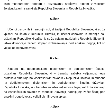
tistih mednarodnih pogodb o priznavanju spričeval, diplom v visokem
šolstvu, katerih stranki sta Republika Slovenija in Republika Hrvaška.
5. člen
Učenci osnovnih in srednjih šol, državljani Republike Slovenije, ki so že
vpisani na šolah v Republiki Hrvaški, in učenci osnovnih in srednjih šol,
državljani Republike Hrvaške, ki so že vpisani na šolah v Republiki Sloveniji,
lahko dokončajo začeto stopnjo izobraževanja pod enakimi pogoji, kot so
veljali ob njihovem vpisu.
6. člen
Študenti na dodiplomskem, diplomskem in podiplomskem študiju,
državljani Republike Slovenije, ki v trenutku začetka veljavnosti tega
protokola študirajo na visokošolskih zavodih v Republiki Hrvaški, in študenti
na dodiplomskem, diplomskem in podiplomskem študiju, državljani
Republike Hrvaške, ki v trenutku začetka veljavnosti tega protokola študirajo
na visokošolskih zavodih v Republiki Sloveniji, nadaljujejo začeti študij pod
enakimi pogoji, kot so veljali ob njihovem vpisu.
7. člen