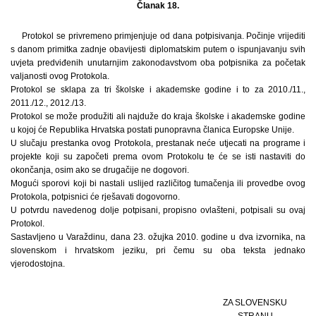
Članak 18.
Protokol se privremeno primjenjuje od dana potpisivanja. Počinje vrijediti
s danom primitka zadnje obavijesti diplomatskim putem o ispunjavanju svih
uvjeta predviđenih unutarnjim zakonodavstvom oba potpisnika za početak
valjanosti ovog Protokola.
Protokol se sklapa za tri školske i akademske godine i to za 2010./11.,
2011./12., 2012./13.
Protokol se može produžiti ali najduže do kraja školske i akademske godine
u kojoj će Republika Hrvatska postati punopravna članica Europske Unije.
U slučaju prestanka ovog Protokola, prestanak neće utjecati na programe i
projekte koji su započeti prema ovom Protokolu te će se isti nastaviti do
okončanja, osim ako se drugačije ne dogovori.
Mogući sporovi koji bi nastali uslijed različitog tumačenja ili provedbe ovog
Protokola, potpisnici će rješavati dogovorno.
U potvrdu navedenog dolje potpisani, propisno ovlašteni, potpisali su ovaj
Protokol.
Sastavljeno u Varaždinu, dana 23. ožujka 2010. godine u dva izvornika, na
slovenskom i hrvatskom jeziku, pri čemu su oba teksta jednako
vjerodostojna.
ZA SLOVENSKU