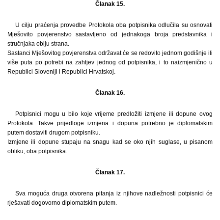
Članak 15.
U cilju praćenja provedbe Protokola oba potpisnika odlučila su osnovati
Mješovito povjerenstvo sastavljeno od jednakoga broja predstavnika i
stručnjaka obiju strana.
Sastanci Mješovitog povjerenstva održavat će se redovito jednom godišnje ili
više puta po potrebi na zahtjev jednog od potpisnika, i to naizmjenično u
Republici Sloveniji i Republici Hrvatskoj.
Članak 16.
Potpisnici mogu u bilo koje vrijeme predložiti izmjene ili dopune ovog
Protokola. Takve prijedloge izmjena i dopuna potrebno je diplomatskim
putem dostaviti drugom potpisniku.
Izmjene ili dopune stupaju na snagu kad se oko njih suglase, u pisanom
obliku, oba potpisnika.
Članak 17.
Sva moguća druga otvorena pitanja iz njihove nadležnosti potpisnici će
rješavati dogovorno diplomatskim putem.