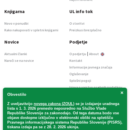
Knjigarna
UL info tok
Novo v ponudbi
O storitvi
Kako nakupovati v spletni knjigarni
Preizkusi brezplačno
Novice
Podjetje
|
Aktualni članki
O podjetju
About
Naroči se na novice
Kontakt
Informacije javnega značaja
Oglaševanje
Splošni pogoji
Izjava o varstvu osebnih podatkov
×
E-dražbe
Obvestilo
Z uveljavitvijo
novega zakona (ZOUL)
se je
izdajanje uradnega
lista s 1. 3. 2026 preneslo
neposredno
na Službo Vlade
Republike Slovenije za zakonodajo
. Od tega datuma bodo vse
objave dostopne izključno v elektronski obliki na spletišču
Pravnega informacijskega sistema Republike Slovenije (PISRS),
Uradni list d. o. o. – v likvidaciji / Vse pravice pridržane.
tiskana izdaja pa se z 28. 2. 2026 ukinja.