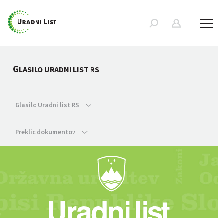
G
LASILO URADNI LIST RS
Glasilo Uradni list RS
Preklic dokumentov