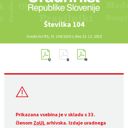
Številka 104
Uradni list RS, št. 104/2010 z dne 23. 12. 2010
Prikazana vsebina je v skladu s 33.
členom
ZoUL
arhivska. Izdaje uradnega