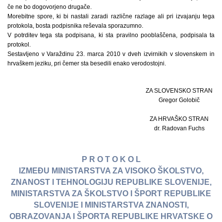
če ne bo dogovorjeno drugače.
Morebitne spore, ki bi nastali zaradi različne razlage ali pri izvajanju tega
protokola, bosta podpisnika reševala sporazumno.
V potrditev tega sta podpisana, ki sta pravilno pooblaščena, podpisala ta
protokol.
Sestavljeno v Varaždinu 23. marca 2010 v dveh izvirnikih v slovenskem in
hrvaškem jeziku, pri čemer sta besedili enako verodostojni.
ZA SLOVENSKO STRAN
Gregor Golobič
ZA HRVAŠKO STRAN
dr. Radovan Fuchs
P R O T O K O L
IZMEĐU MINISTARSTVA ZA VISOKO ŠKOLSTVO,
ZNANOST I TEHNOLOGIJU REPUBLIKE SLOVENIJE,
MINISTARSTVA ZA ŠKOLSTVO I ŠPORT REPUBLIKE
SLOVENIJE I MINISTARSTVA ZNANOSTI,
OBRAZOVANJA I ŠPORTA REPUBLIKE HRVATSKE O