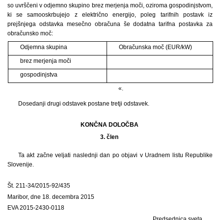
so uvrščeni v odjemno skupino brez merjenja moči, oziroma gospodinjstvom,
ki se samooskrbujejo z električno energijo, poleg tarifnih postavk iz
prejšnjega odstavka mesečno obračuna še dodatna tarifna postavka za
obračunsko moč:
Odjemna skupina
Obračunska moč (EUR/kW)
brez merjenja moči
gospodinjstva
«.
Dosedanji drugi odstavek postane tretji odstavek.
KONČNA DOLOČBA
3. člen
Ta akt začne veljati naslednji dan po objavi v Uradnem listu Republike
Slovenije.
Št. 211-34/2015-92/435
Maribor, dne 18. decembra 2015
EVA 2015-2430-0118
Predsednica sveta