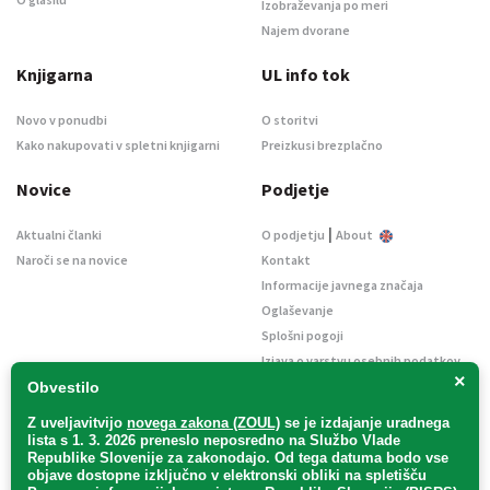
Izobraževanja po meri
Najem dvorane
Knjigarna
UL info tok
Novo v ponudbi
O storitvi
Kako nakupovati v spletni knjigarni
Preizkusi brezplačno
Novice
Podjetje
|
Aktualni članki
O podjetju
About
Naroči se na novice
Kontakt
Informacije javnega značaja
Oglaševanje
Splošni pogoji
Izjava o varstvu osebnih podatkov
×
E-dražbe
Obvestilo
Z uveljavitvijo
novega zakona (ZOUL)
se je
izdajanje uradnega
lista s 1. 3. 2026 preneslo
neposredno
na Službo Vlade
Republike Slovenije za zakonodajo
. Od tega datuma bodo vse
objave dostopne izključno v elektronski obliki na spletišču