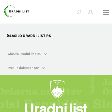
G
LASILO URADNI LIST RS
Glasilo Uradni list RS
Preklic dokumentov