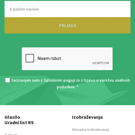
PRIJAVA
Seznanjen sem s
Splošnimi pogoji
in z
Izjavo o varstvu osebnih
podatkov
. *
Glasilo
Izobraževanja
Uradni list RS
Aktualna izobraževanja
O glasilu