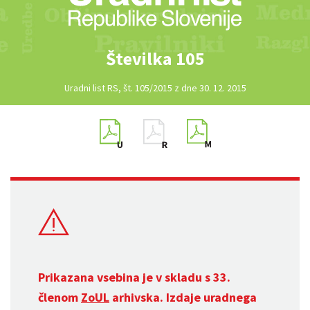
Številka 105
Uradni list RS, št. 105/2015 z dne 30. 12. 2015
Prikazana vsebina je v skladu s 33.
členom
ZoUL
arhivska. Izdaje uradnega