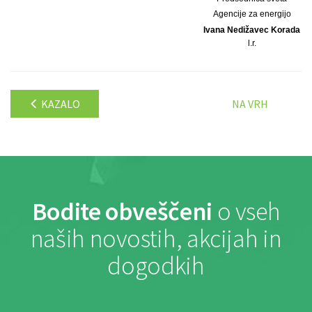
Agencije za energijo
Ivana Nedižavec Korada
l.r.
KAZALO
NA VRH
Bodite obveščeni
o vseh
naših novostih, akcijah in
dogodkih