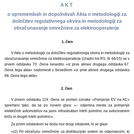
A K T
o spremembah in dopolnitvah Akta o metodologiji za
določitev regulativnega okvira in metodologiji za
obračunavanje omrežnine za elektrooperaterje
1.
člen
V Aktu o metodologiji za določitev regulativnega okvira in metodologiji za
obračunavanje omrežnine za elektrooperaterje (Uradni list RS, št. 66/15) se v
prvem odstavku 70. člena besedilo »iz prve alinee drugega odstavka 67.
člena tega akta« nadomesti z besedilom »iz prve alinee drugega odstavka
68. člena tega akta«.
2. člen
V prvem odstavku 119. člena se pomen oznake »Polnjenje EV na AC«
spremeni tako, da se po novem glasi: »– odjemna mesta za polnjenje
električnih avtomobilov na javni infrastrukturi hitrih polnilnic na avtocestnem
križu in drugih hitrih polnilnic«.
Za prvim odstavkom se doda nov drugi odstavek, ki se glasi:
»(2) Pri obračunu omrežnine za distribucijski sistem se odjemalcem, ki