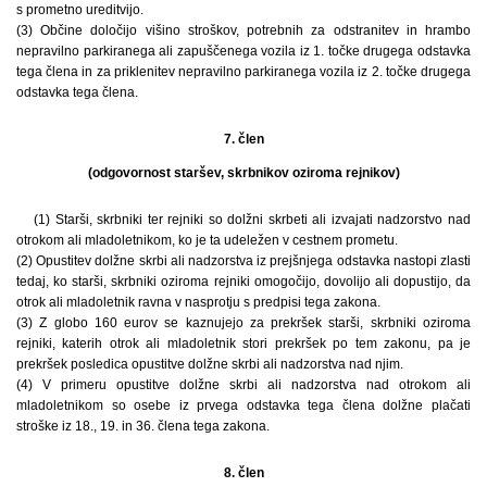
s prometno ureditvijo.
(3) Občine določijo višino stroškov, potrebnih za odstranitev in hrambo
nepravilno parkiranega ali zapuščenega vozila iz 1. točke drugega odstavka
tega člena in za priklenitev nepravilno parkiranega vozila iz 2. točke drugega
odstavka tega člena.
7. člen
(odgovornost staršev, skrbnikov oziroma rejnikov)
(1) Starši, skrbniki ter rejniki so dolžni skrbeti ali izvajati nadzorstvo nad
otrokom ali mladoletnikom, ko je ta udeležen v cestnem prometu.
(2) Opustitev dolžne skrbi ali nadzorstva iz prejšnjega odstavka nastopi zlasti
tedaj, ko starši, skrbniki oziroma rejniki omogočijo, dovolijo ali dopustijo, da
otrok ali mladoletnik ravna v nasprotju s predpisi tega zakona.
(3) Z globo 160 eurov se kaznujejo za prekršek starši, skrbniki oziroma
rejniki, katerih otrok ali mladoletnik stori prekršek po tem zakonu, pa je
prekršek posledica opustitve dolžne skrbi ali nadzorstva nad njim.
(4) V primeru opustitve dolžne skrbi ali nadzorstva nad otrokom ali
mladoletnikom so osebe iz prvega odstavka tega člena dolžne plačati
stroške iz 18., 19. in 36. člena tega zakona.
8. člen