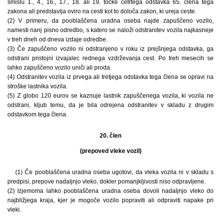
smislu 1., 4., 16., 17., 18. ali 19. točke četrtega odstavka 65. člena tega
zakona ali predstavlja oviro na cesti kot to določa zakon, ki ureja ceste.
(2) V primeru, da pooblaščena uradna oseba najde zapuščeno vozilo,
namesti nanj pisno odredbo, s katero se naloži odstranitev vozila najkasneje
v treh dneh od dneva izdaje odredbe.
(3) Če zapuščeno vozilo ni odstranjeno v roku iz prejšnjega odstavka, ga
odstrani pristojni izvajalec rednega vzdrževanja cest. Po treh mesecih se
lahko zapuščeno vozilo uniči ali proda.
(4) Odstranitev vozila iz prvega ali tretjega odstavka tega člena se opravi na
stroške lastnika vozila.
(5) Z globo 120 eurov se kaznuje lastnik zapuščenega vozila, ki vozila ne
odstrani, kljub temu, da je bila odrejena odstranitev v skladu z drugim
odstavkom tega člena.
20. člen
(prepoved vleke vozil)
(1) Če pooblaščena uradna oseba ugotovi, da vleka vozila ni v skladu s
predpisi, prepove nadaljnjo vleko, dokler pomanjkljivosti niso odpravljene.
(2) Izjemoma lahko pooblaščena uradna oseba dovoli nadaljnjo vleko do
najbližjega kraja, kjer je mogoče vozilo popraviti ali odpraviti napake pri
vleki.