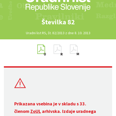
Številka 82
Uradni list RS, št. 82/2013 z dne 8. 10. 2013
Prikazana vsebina je v skladu s 33.
členom
ZoUL
arhivska. Izdaje uradnega