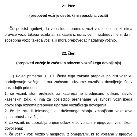
21. člen
(prepoved vožnje osebi, ki ni sposobna voziti)
Če policist ugotovi, da v cestnem prometu vozi vozilo oseba, ki nima
pravice voziti takega vozila ali za katero iz upravičenih razlogov meni, da ni
sposobna voziti takega vozila, ji mora prepovedati nadaljnjo vožnjo.
22. člen
(prepoved vožnje in začasen odvzem vozniškega dovoljenja)
(1) Poleg primerov iz 107. člena tega zakona prepove policist vozniku
nadaljevanje vožnje in mu začasno odvzame vozniško dovoljenje še v
naslednjih primerih:
1. če voznik stori prekršek, za katerega je predpisano tolikšno število
kazenskih točk, ki ima za posledico prenehanje veljavnosti vozniškega
dovoljenja oziroma prepoved uporabe vozniškega dovoljenja;
2. če je zaradi telesnega ali duševnega stanja zmanjšana voznikova
sposobnost za vožnjo;
3. če voznik ne uporablja pripomočkov, ki so vpisani v njegovem vozniškem
dovoljenju;
4. če voznik vozi vozilo v nasprotju z omejitvami, ki so vpisane v njegovo