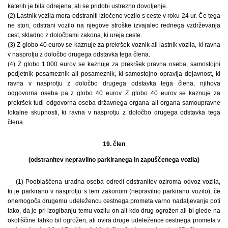
katerih je bila odrejena, ali se pridobi ustrezno dovoljenje.
(2) Lastnik vozila mora odstraniti izločeno vozilo s ceste v roku 24 ur. Če tega
ne stori, odstrani vozilo na njegove stroške izvajalec rednega vzdrževanja
cest, skladno z določbami zakona, ki ureja ceste.
(3) Z globo 40 eurov se kaznuje za prekršek voznik ali lastnik vozila, ki ravna
v nasprotju z določbo drugega odstavka tega člena.
(4) Z globo 1.000 eurov se kaznuje za prekršek pravna oseba, samostojni
podjetnik posameznik ali posameznik, ki samostojno opravlja dejavnost, ki
ravna v nasprotju z določbo drugega odstavka tega člena, njihova
odgovorna oseba pa z globo 40 eurov. Z globo 40 eurov se kaznuje za
prekršek tudi odgovorna oseba državnega organa ali organa samoupravne
lokalne skupnosti, ki ravna v nasprotju z določbo drugega odstavka tega
člena.
19. člen
(odstranitev nepravilno parkiranega in zapuščenega vozila)
(1) Pooblaščena uradna oseba odredi odstranitev oziroma odvoz vozila,
ki je parkirano v nasprotju s tem zakonom (nepravilno parkirano vozilo), če
onemogoča drugemu udeležencu cestnega prometa varno nadaljevanje poti
tako, da je pri izogibanju temu vozilu on ali kdo drug ogrožen ali bi glede na
okoliščine lahko bil ogrožen, ali ovira druge udeležence cestnega prometa v