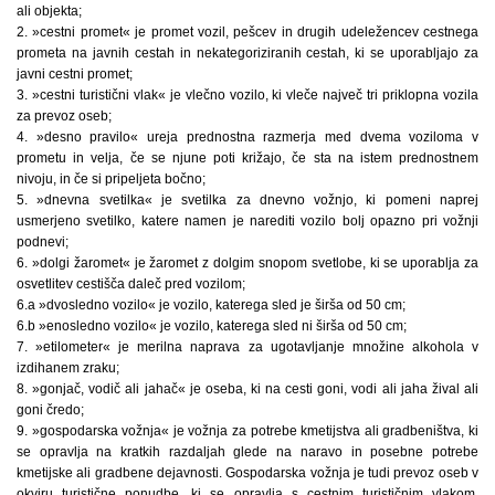
ali objekta;
2. »cestni promet« je promet vozil, pešcev in drugih udeležencev cestnega
prometa na javnih cestah in nekategoriziranih cestah, ki se uporabljajo za
javni cestni promet;
3. »cestni turistični vlak« je vlečno vozilo, ki vleče največ tri priklopna vozila
za prevoz oseb;
4. »desno pravilo« ureja prednostna razmerja med dvema voziloma v
prometu in velja, če se njune poti križajo, če sta na istem prednostnem
nivoju, in če si pripeljeta bočno;
5. »dnevna svetilka« je svetilka za dnevno vožnjo, ki pomeni naprej
usmerjeno svetilko, katere namen je narediti vozilo bolj opazno pri vožnji
podnevi;
6. »dolgi žaromet« je žaromet z dolgim snopom svetlobe, ki se uporablja za
osvetlitev cestišča daleč pred vozilom;
6.a »dvosledno vozilo« je vozilo, katerega sled je širša od 50 cm;
6.b »enosledno vozilo« je vozilo, katerega sled ni širša od 50 cm;
7. »etilometer« je merilna naprava za ugotavljanje množine alkohola v
izdihanem zraku;
8. »gonjač, vodič ali jahač« je oseba, ki na cesti goni, vodi ali jaha žival ali
goni čredo;
9. »gospodarska vožnja« je vožnja za potrebe kmetijstva ali gradbeništva, ki
se opravlja na kratkih razdaljah glede na naravo in posebne potrebe
kmetijske ali gradbene dejavnosti. Gospodarska vožnja je tudi prevoz oseb v
okviru turistične ponudbe, ki se opravlja s cestnim turističnim vlakom,