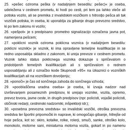
25. »pešec oziroma peška (v nadaljnjem besedilu: pešec)« je oseba,
udeležena v cestnem prometu, ki hodi po cesti, pri tem pa lahko vleče ali
potiska vozilo, ali se premika z invalidskim vozičkom s hitrostjo pešca ali tak
voziček potiska, in oseba, ki uporablja za gibanje drugo prevozno sredstvo,
ki po tem zakonu ni vozilo;
26. »pešpot« je s predpisano prometno signalizacijo označena javna pot,
namenjena pešcem;
27. »poklicni voznik oziroma poklicna voznica (v nadaljnjem besedilu:
poklicni voznik)« je voznik, ki ima opravljene temeljne kvalifikacije in se
redno usposablja skladno z zakonom, ki ureja prevoze v cestnem prometu.
Voznik lahko status poklicnega voznika dokazuje s spričevalom o
pridobljenih temeljnih kvalifikacijah ali s spričevalom o rednem
usposabljanju ali z označbo kode Skupnosti »95« na izkaznici o vozniških
kvalifikacijah ali na vozniškem dovoljenju;
28. »ponoči« je čas od sončnega zahoda do sončnega vzhoda;
29. »pooblaščena uradna oseba« je oseba, ki izvaja nadzor nad
izvrševanjem posameznih predpisov, ki urejajo voznike, vozila, opremo,
prevoz tovora, javne ceste, in drugih predpisov (npr. policisti, vojaški policisti,
občinski redarji, cestninski nadzorniki, inšpektorji idr.);
30. »posebna prevozna sredstva« so invalidski vozički, otroška prevozna
sredstva ter športni pripomočki in naprave, ki omogočajo gibanje, hitrejše od
hoje pešca, kot so: skiro, kotalke, rolke, rolerji, smuči, sanke, otroško kolo,
monokolo, motorne sani, miniaturna motorna vozila, gokart in po namenu