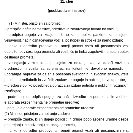
11. člen
(pooblastila ministrov)
(1) Minister, pristojen za promet:
– predpiše način namestitve, pritrditve in zavarovanja tovora na vozilu;
– predpiše pogoje za izdajo parkirne karte, obliko parkirne karte, njeno
veljavnost, način označevanja vozila, postopek in stroške za njeno izdajo;
– lahko z odredbo prepove ali omeji promet vseh ali posameznih vrst
udeležencev cestnega prometa ali vozil, če je treba zagotoviti nemoten potek
cestnega prometa;
– v soglasju z ministrom, pristojnim za notranje zadeve določi vozila s
prednostjo in vozila za spremstvo, na katerih je dovoljeno namestiti in
uporabljati naprave za dajanje posebnih svetlobnih in zvočnih znakov, vrste
posebnih svetlobnih in zvočnih znakov ter pogoje in način njihove uporabe;
– predpiše obliko posebnega obrazca za izdajo potrdila o poklicnih vozniških
izkušnjah;
– podrobneje predpiše pogoje za način izvedbe eksperimenta in vsebino
elaborata eksperimentalne prometne ureditve;
– potrjuje elaborate eksperimentalne prometne ureditve.
(2) Minister, pristojen za notranje zadeve:
– predpiše znake, ki jih dajejo policisti in druge pooblaščene uradne osebe
pri urejanju in nadziranju cestnega prometa;
– lahko z odredbo prepove ali omeji promet vseh ali posameznih vrst