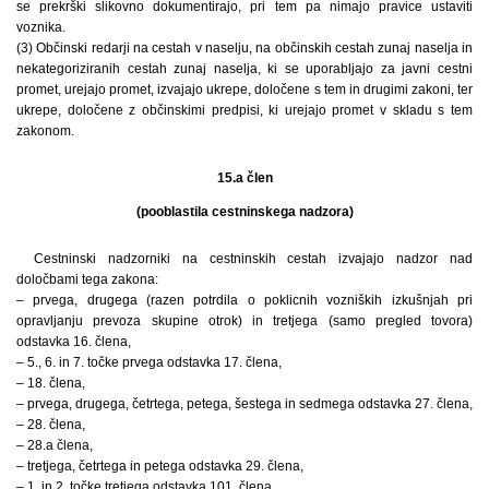
se prekrški slikovno dokumentirajo, pri tem pa nimajo pravice ustaviti
voznika.
(3) Občinski redarji na cestah v naselju, na občinskih cestah zunaj naselja in
nekategoriziranih cestah zunaj naselja, ki se uporabljajo za javni cestni
promet, urejajo promet, izvajajo ukrepe, določene s tem in drugimi zakoni, ter
ukrepe, določene z občinskimi predpisi, ki urejajo promet v skladu s tem
zakonom.
15.a člen
(pooblastila cestninskega nadzora)
Cestninski nadzorniki na cestninskih cestah izvajajo nadzor nad
določbami tega zakona:
– prvega, drugega (razen potrdila o poklicnih vozniških izkušnjah pri
opravljanju prevoza skupine otrok) in tretjega (samo pregled tovora)
odstavka 16. člena,
– 5., 6. in 7. točke prvega odstavka 17. člena,
– 18. člena,
– prvega, drugega, četrtega, petega, šestega in sedmega odstavka 27. člena,
– 28. člena,
– 28.a člena,
– tretjega, četrtega in petega odstavka 29. člena,
– 1. in 2. točke tretjega odstavka 101. člena.