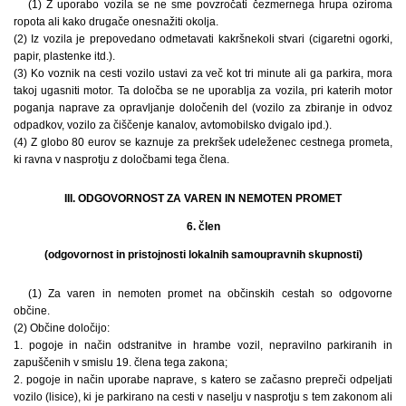
(1) Z uporabo vozila se ne sme povzročati čezmernega hrupa oziroma
ropota ali kako drugače onesnažiti okolja.
(2) Iz vozila je prepovedano odmetavati kakršnekoli stvari (cigaretni ogorki,
papir, plastenke itd.).
(3) Ko voznik na cesti vozilo ustavi za več kot tri minute ali ga parkira, mora
takoj ugasniti motor. Ta določba se ne uporablja za vozila, pri katerih motor
poganja naprave za opravljanje določenih del (vozilo za zbiranje in odvoz
odpadkov, vozilo za čiščenje kanalov, avtomobilsko dvigalo ipd.).
(4) Z globo 80 eurov se kaznuje za prekršek udeleženec cestnega prometa,
ki ravna v nasprotju z določbami tega člena.
III. ODGOVORNOST ZA VAREN IN NEMOTEN PROMET
6. člen
(odgovornost in pristojnosti lokalnih samoupravnih skupnosti)
(1) Za varen in nemoten promet na občinskih cestah so odgovorne
občine.
(2) Občine določijo:
1. pogoje in način odstranitve in hrambe vozil, nepravilno parkiranih in
zapuščenih v smislu 19. člena tega zakona;
2. pogoje in način uporabe naprave, s katero se začasno prepreči odpeljati
vozilo (lisice), ki je parkirano na cesti v naselju v nasprotju s tem zakonom ali