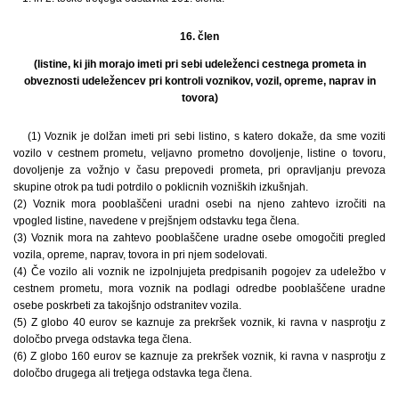
16. člen
(listine, ki jih morajo imeti pri sebi udeleženci cestnega prometa in
obveznosti udeležencev pri kontroli voznikov, vozil, opreme, naprav in
tovora)
(1) Voznik je dolžan imeti pri sebi listino, s katero dokaže, da sme voziti
vozilo v cestnem prometu, veljavno prometno dovoljenje, listine o tovoru,
dovoljenje za vožnjo v času prepovedi prometa, pri opravljanju prevoza
skupine otrok pa tudi potrdilo o poklicnih vozniških izkušnjah.
(2) Voznik mora pooblaščeni uradni osebi na njeno zahtevo izročiti na
vpogled listine, navedene v prejšnjem odstavku tega člena.
(3) Voznik mora na zahtevo pooblaščene uradne osebe omogočiti pregled
vozila, opreme, naprav, tovora in pri njem sodelovati.
(4) Če vozilo ali voznik ne izpolnjujeta predpisanih pogojev za udeležbo v
cestnem prometu, mora voznik na podlagi odredbe pooblaščene uradne
osebe poskrbeti za takojšnjo odstranitev vozila.
(5) Z globo 40 eurov se kaznuje za prekršek voznik, ki ravna v nasprotju z
določbo prvega odstavka tega člena.
(6) Z globo 160 eurov se kaznuje za prekršek voznik, ki ravna v nasprotju z
določbo drugega ali tretjega odstavka tega člena.