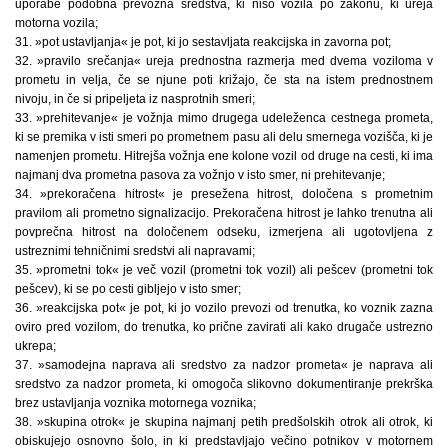
uporabe podobna prevozna sredstva, ki niso vozila po zakonu, ki ureja
motorna vozila;
31. »pot ustavljanja« je pot, ki jo sestavljata reakcijska in zavorna pot;
32. »pravilo srečanja« ureja prednostna razmerja med dvema voziloma v
prometu in velja, če se njune poti križajo, če sta na istem prednostnem
nivoju, in če si pripeljeta iz nasprotnih smeri;
33. »prehitevanje« je vožnja mimo drugega udeleženca cestnega prometa,
ki se premika v isti smeri po prometnem pasu ali delu smernega vozišča, ki je
namenjen prometu. Hitrejša vožnja ene kolone vozil od druge na cesti, ki ima
najmanj dva prometna pasova za vožnjo v isto smer, ni prehitevanje;
34. »prekoračena hitrost« je presežena hitrost, določena s prometnim
pravilom ali prometno signalizacijo. Prekoračena hitrost je lahko trenutna ali
povprečna hitrost na določenem odseku, izmerjena ali ugotovljena z
ustreznimi tehničnimi sredstvi ali napravami;
35. »prometni tok« je več vozil (prometni tok vozil) ali pešcev (prometni tok
pešcev), ki se po cesti gibljejo v isto smer;
36. »reakcijska pot« je pot, ki jo vozilo prevozi od trenutka, ko voznik zazna
oviro pred vozilom, do trenutka, ko prične zavirati ali kako drugače ustrezno
ukrepa;
37. »samodejna naprava ali sredstvo za nadzor prometa« je naprava ali
sredstvo za nadzor prometa, ki omogoča slikovno dokumentiranje prekrška
brez ustavljanja voznika motornega voznika;
38. »skupina otrok« je skupina najmanj petih predšolskih otrok ali otrok, ki
obiskujejo osnovno šolo, in ki predstavljajo večino potnikov v motornem