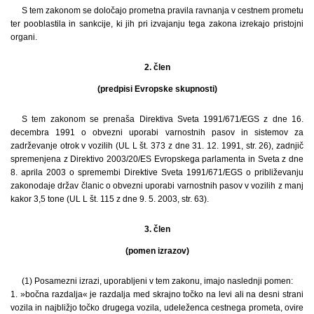
S tem zakonom se določajo prometna pravila ravnanja v cestnem prometu
ter pooblastila in sankcije, ki jih pri izvajanju tega zakona izrekajo pristojni
organi.
2. člen
(predpisi Evropske skupnosti)
S tem zakonom se prenaša Direktiva Sveta 1991/671/EGS z dne 16.
decembra 1991 o obvezni uporabi varnostnih pasov in sistemov za
zadrževanje otrok v vozilih (UL L št. 373 z dne 31. 12. 1991, str. 26), zadnjič
spremenjena z Direktivo 2003/20/ES Evropskega parlamenta in Sveta z dne
8. aprila 2003 o spremembi Direktive Sveta 1991/671/EGS o približevanju
zakonodaje držav članic o obvezni uporabi varnostnih pasov v vozilih z manj
kakor 3,5 tone (UL L št. 115 z dne 9. 5. 2003, str. 63).
3. člen
(pomen izrazov)
(1) Posamezni izrazi, uporabljeni v tem zakonu, imajo naslednji pomen:
1. »bočna razdalja« je razdalja med skrajno točko na levi ali na desni strani
vozila in najbližjo točko drugega vozila, udeleženca cestnega prometa, ovire