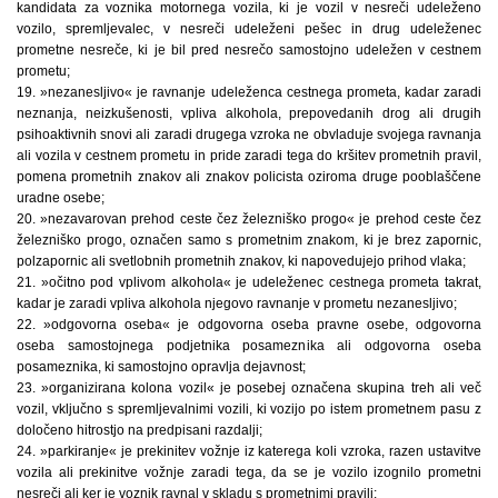
kandidata za voznika motornega vozila, ki je vozil v nesreči udeleženo
vozilo, spremljevalec, v nesreči udeleženi pešec in drug udeleženec
prometne nesreče, ki je bil pred nesrečo samostojno udeležen v cestnem
prometu;
19. »nezanesljivo« je ravnanje udeleženca cestnega prometa, kadar zaradi
neznanja, neizkušenosti, vpliva alkohola, prepovedanih drog ali drugih
psihoaktivnih snovi ali zaradi drugega vzroka ne obvladuje svojega ravnanja
ali vozila v cestnem prometu in pride zaradi tega do kršitev prometnih pravil,
pomena prometnih znakov ali znakov policista oziroma druge pooblaščene
uradne osebe;
20. »nezavarovan prehod ceste čez železniško progo« je prehod ceste čez
železniško progo, označen samo s prometnim znakom, ki je brez zapornic,
polzapornic ali svetlobnih prometnih znakov, ki napovedujejo prihod vlaka;
21. »očitno pod vplivom alkohola« je udeleženec cestnega prometa takrat,
kadar je zaradi vpliva alkohola njegovo ravnanje v prometu nezanesljivo;
22. »odgovorna oseba« je odgovorna oseba pravne osebe, odgovorna
oseba samostojnega podjetnika posameznika ali odgovorna oseba
posameznika, ki samostojno opravlja dejavnost;
23. »organizirana kolona vozil« je posebej označena skupina treh ali več
vozil, vključno s spremljevalnimi vozili, ki vozijo po istem prometnem pasu z
določeno hitrostjo na predpisani razdalji;
24. »parkiranje« je prekinitev vožnje iz katerega koli vzroka, razen ustavitve
vozila ali prekinitve vožnje zaradi tega, da se je vozilo izognilo prometni
nesreči ali ker je voznik ravnal v skladu s prometnimi pravili;