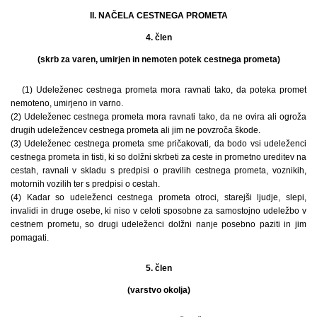
II. NAČELA CESTNEGA PROMETA
4. člen
(skrb za varen, umirjen in nemoten potek cestnega prometa)
(1) Udeleženec cestnega prometa mora ravnati tako, da poteka promet
nemoteno, umirjeno in varno.
(2) Udeleženec cestnega prometa mora ravnati tako, da ne ovira ali ogroža
drugih udeležencev cestnega prometa ali jim ne povzroča škode.
(3) Udeleženec cestnega prometa sme pričakovati, da bodo vsi udeleženci
cestnega prometa in tisti, ki so dolžni skrbeti za ceste in prometno ureditev na
cestah, ravnali v skladu s predpisi o pravilih cestnega prometa, voznikih,
motornih vozilih ter s predpisi o cestah.
(4) Kadar so udeleženci cestnega prometa otroci, starejši ljudje, slepi,
invalidi in druge osebe, ki niso v celoti sposobne za samostojno udeležbo v
cestnem prometu, so drugi udeleženci dolžni nanje posebno paziti in jim
pomagati.
5. člen
(varstvo okolja)