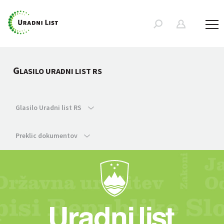
G
LASILO URADNI LIST RS
Glasilo Uradni list RS
Preklic dokumentov