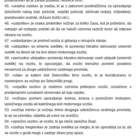
poškodovan ali je zaradi posledic nesreče umrl;
45. »uradna oseba« je oseba, ki je z zakonom pooblaščena za opravljanje
določenih nalog (npr. policisti, vojaški policisti, občinski redarji, inšpektorji,
preiskovalni sodniki, državni tožilci idr.);
46. »ustavitev« je vsaka prekinitev vožnje za toliko časa, kot je potrebno, da
vstopijo ali izstopijo potniki ali da se naloži oziroma razloži tovor ali odpravi
okvara na vozilu;
47. »ustavljanje« je prehod vozila iz gibanja v mirujoče stanje;
48. »utripalke« so smerne svetilke, ki pomenijo hkratno delovanje smernih
svetilk na desni ali na levi strani motornega vozila;
49. »varnostne utripalke« pomenijo hkratno delovanje vseh utripalk (smernih
svetilk) na vozilu, ki opozarjajo, da vozilo trenutno pomeni posebno
nevarnost za druge udeležence cestnega prometa;
50. »vlak« je katero koli železniško tirno vozilo, ki je konstruirano in
namenjeno za vožnjo po železniški progi;
51. »vojaško vozilo« je motorno oziroma priklopno vozilo, označeno s
predpisanimi oznakami slovenske ali tuje vojske;
52. »vožnja« pomeni upravljanje kolesa, kolesa s pomožnim motorjem,
vprežnega vozila ali kakršnega koli motornega vozila;
53. »vožnja mimo« je vožnja mimo drugega udeleženca cestnega prometa,
ki se ne premika, objekta ali ovire na vozišču;
54. »vprežno vozilo« je vozilo, ki ga vleče vprežna žival;
55. »zadnja meglenka« je zadnja svetilka za meglo, ki se uporablja za to, da
se vozilo v gosti megli z zadnje strani prej opazi;