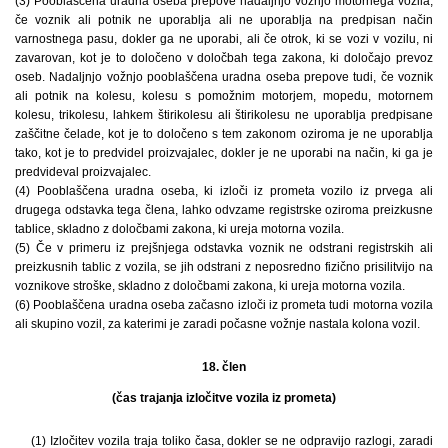
(3) Pooblaščena uradna oseba prepove nadaljnjo vožnjo motornega vozila,
če voznik ali potnik ne uporablja ali ne uporablja na predpisan način
varnostnega pasu, dokler ga ne uporabi, ali če otrok, ki se vozi v vozilu, ni
zavarovan, kot je to določeno v določbah tega zakona, ki določajo prevoz
oseb. Nadaljnjo vožnjo pooblaščena uradna oseba prepove tudi, če voznik
ali potnik na kolesu, kolesu s pomožnim motorjem, mopedu, motornem
kolesu, trikolesu, lahkem štirikolesu ali štirikolesu ne uporablja predpisane
zaščitne čelade, kot je to določeno s tem zakonom oziroma je ne uporablja
tako, kot je to predvidel proizvajalec, dokler je ne uporabi na način, ki ga je
predvideval proizvajalec.
(4) Pooblaščena uradna oseba, ki izloči iz prometa vozilo iz prvega ali
drugega odstavka tega člena, lahko odvzame registrske oziroma preizkusne
tablice, skladno z določbami zakona, ki ureja motorna vozila.
(5) Če v primeru iz prejšnjega odstavka voznik ne odstrani registrskih ali
preizkusnih tablic z vozila, se jih odstrani z neposredno fizično prisilitvijo na
voznikove stroške, skladno z določbami zakona, ki ureja motorna vozila.
(6) Pooblaščena uradna oseba začasno izloči iz prometa tudi motorna vozila
ali skupino vozil, za katerimi je zaradi počasne vožnje nastala kolona vozil.
18. člen
(čas trajanja izločitve vozila iz prometa)
(1) Izločitev vozila traja toliko časa, dokler se ne odpravijo razlogi, zaradi