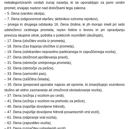
nekategoriziranih cestah zunaj naselja, ki se uporabljajo za javni cestni
promet, izvajajo nadzor nad določbami tega zakona:
– 5. člena (varstvo okolja),
– 7. člena (odgovornost staršev, skrbnikov oziroma rejnikov),
– prvega in drugega odstavka 16. člena (listine, ki jih morajo imeti pri sebi
udeleženci cestnega prometa, razen listine o tovoru in pri opravljanju
prevoza skupine otrok, potrdila o poklicnih vozniških izkušnjah),
– 17. člena (izločitev vozila iz prometa),
– 18. člena (čas trajanja izločitve iz prometa),
– 19. člena (odstranitev nepravilno parkiranega in zapuščenega vozila),
– 27. člena (dolžnost upoštevanja pravil),
– 31. člena (območje umirjenega prometa),
– 32. člena (območje za pešce),
– 33. člena (varnostni pas),
– 34. člena (zaščitna čelada),
– 35. člena (prepoved uporabe naprav ali opreme, ki zmanjšujejo voznikovo
slušno ali vidno zaznavanje ali zmož­nost obvladovanje vozila),
– 37. člena (vožnja z vozilom po cesti),
– 41. člena (vožnja z vozilom na prehodu za pešce),
– 46. člena (najvišje dovoljene hitrosti),
– 47. člena (najvišje dovoljene hitrosti posameznih vrst vozil),
– 61. člena (odpiranje vrat vozila),
– 62. člena (zapustitev vozila),
– 63. člena (označitev ustavljenih vozil),