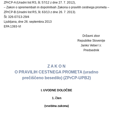
ZPrCP-A (Uradni list RS, št. 57/12 z dne 27. 7. 2012),
– Zakon o spremembah in dopolnitvah Zakona o pravilih cestnega prometa –
ZPrCP-B (Uradni list RS, št. 63/13 z dne 26. 7. 2013).
Št. 326-07/13-29/4
Ljubljana, dne 26. septembra 2013
EPA 1393-VI
Državni zbor
Republike Slovenije
Janko Veber l.r.
Predsednik
Z A K O N
O PRAVILIH CESTNEGA PROMETA (uradno
prečiščeno besedilo) (ZPrCP-UPB2)
I. UVODNE DOLOČBE
1. člen
(vsebina zakona)