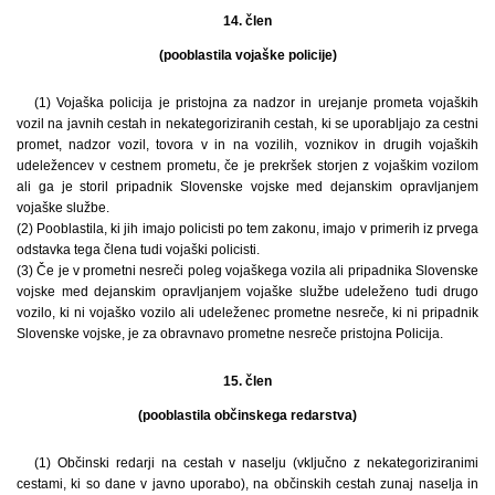
14. člen
(pooblastila vojaške policije)
(1) Vojaška policija je pristojna za nadzor in urejanje prometa vojaških
vozil na javnih cestah in nekategoriziranih cestah, ki se uporabljajo za cestni
promet, nadzor vozil, tovora v in na vozilih, voznikov in drugih vojaških
udeležencev v cestnem prometu, če je prekršek storjen z vojaškim vozilom
ali ga je storil pripadnik Slovenske vojske med dejanskim opravljanjem
vojaške službe.
(2) Pooblastila, ki jih imajo policisti po tem zakonu, imajo v primerih iz prvega
odstavka tega člena tudi vojaški policisti.
(3) Če je v prometni nesreči poleg vojaškega vozila ali pripadnika Slovenske
vojske med dejanskim opravljanjem vojaške službe udeleženo tudi drugo
vozilo, ki ni vojaško vozilo ali udeleženec prometne nesreče, ki ni pripadnik
Slovenske vojske, je za obravnavo prometne nesreče pristojna Policija.
15. člen
(pooblastila občinskega redarstva)
(1) Občinski redarji na cestah v naselju (vključno z nekategoriziranimi
cestami, ki so dane v javno uporabo), na občinskih cestah zunaj naselja in