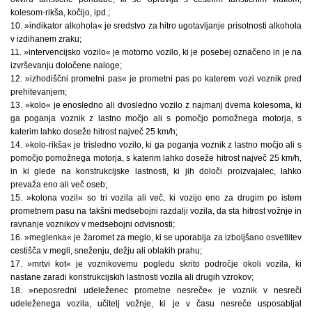
kolesom-rikša, kočijo, ipd.;
10. »indikator alkohola« je sredstvo za hitro ugotavljanje prisotnosti alkohola
v izdihanem zraku;
11. »intervencijsko vozilo« je motorno vozilo, ki je posebej označeno in je na
izvrševanju določene naloge;
12. »izhodiščni prometni pas« je prometni pas po katerem vozi voznik pred
prehitevanjem;
13. »kolo« je enosledno ali dvosledno vozilo z najmanj dvema kolesoma, ki
ga poganja voznik z lastno močjo ali s pomočjo pomožnega motorja, s
katerim lahko doseže hitrost največ 25 km/h;
14. »kolo-rikša« je trisledno vozilo, ki ga poganja voznik z lastno močjo ali s
pomočjo pomožnega motorja, s katerim lahko doseže hitrost največ 25 km/h,
in ki glede na konstrukcijske lastnosti, ki jih določi proizvajalec, lahko
prevaža eno ali več oseb;
15. »kolona vozil« so tri vozila ali več, ki vozijo eno za drugim po istem
prometnem pasu na takšni medsebojni razdalji vozila, da sta hitrost vožnje in
ravnanje voznikov v medsebojni odvisnosti;
16. »meglenka« je žaromet za meglo, ki se uporablja za izboljšano osvetlitev
cestišča v megli, sneženju, dežju ali oblakih prahu;
17. »mrtvi kot« je voznikovemu pogledu skrito področje okoli vozila, ki
nastane zaradi konstrukcijskih lastnosti vozila ali drugih vzrokov;
18. »neposredni udeleženec prometne nesreče« je voznik v nesreči
udeleženega vozila, učitelj vožnje, ki je v času nesreče usposabljal