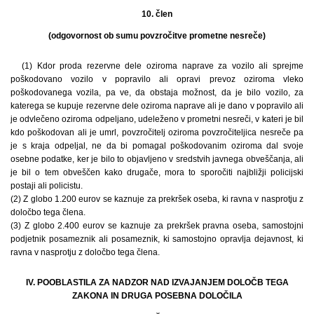
10. člen
(odgovornost ob sumu povzročitve prometne nesreče)
(1) Kdor proda rezervne dele oziroma naprave za vozilo ali sprejme
poškodovano vozilo v popravilo ali opravi prevoz oziroma vleko
poškodovanega vozila, pa ve, da obstaja možnost, da je bilo vozilo, za
katerega se kupuje rezervne dele oziroma naprave ali je dano v popravilo ali
je odvlečeno oziroma odpeljano, udeleženo v prometni nesreči, v kateri je bil
kdo poškodovan ali je umrl, povzročitelj oziroma povzročiteljica nesreče pa
je s kraja odpeljal, ne da bi pomagal poškodovanim oziroma dal svoje
osebne podatke, ker je bilo to objavljeno v sredstvih javnega obveščanja, ali
je bil o tem obveščen kako drugače, mora to sporočiti najbližji policijski
postaji ali policistu.
(2) Z globo 1.200 eurov se kaznuje za prekršek oseba, ki ravna v nasprotju z
določbo tega člena.
(3) Z globo 2.400 eurov se kaznuje za prekršek pravna oseba, samostojni
podjetnik posameznik ali posameznik, ki samostojno opravlja dejavnost, ki
ravna v nasprotju z določbo tega člena.
IV. POOBLASTILA ZA NADZOR NAD IZVAJANJEM DOLOČB TEGA
ZAKONA IN DRUGA POSEBNA DOLOČILA