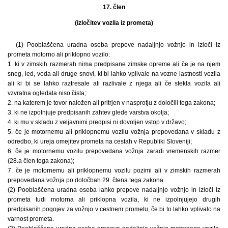
17. člen
(izločitev vozila iz prometa)
(1) Pooblaščena uradna oseba prepove nadaljnjo vožnjo in izloči iz
prometa motorno ali priklopno vozilo:
1. ki v zimskih razmerah nima predpisane zimske opreme ali če je na njem
sneg, led, voda ali druge snovi, ki bi lahko vplivale na vozne lastnosti vozila
ali ki bi se lahko raztresale ali razlivale z njega ali če stekla vozila ali
vzvratna ogledala niso čista;
2. na katerem je tovor naložen ali pritrjen v nasprotju z določili tega zakona;
3. ki ne izpolnjuje predpisanih zahtev glede varstva okolja;
4. ki mu v skladu z veljavnimi predpisi ni dovoljen vstop v državo;
5. če je motornemu ali priklopnemu vozilu vožnja prepovedana v skladu z
odredbo, ki ureja omejitev prometa na cestah v Republiki Sloveniji;
6. če je motornemu vozilu prepovedana vožnja zaradi vremenskih razmer
(28.a člen tega zakona);
7. če je motornemu ali priklopnemu vozilu pozimi ali v zimskih razmerah
prepovedana vožnja po določbah 29. člena tega zakona.
(2) Pooblaščena uradna oseba lahko prepove nadaljnjo vožnjo in izloči iz
prometa tudi motorna ali priklopna vozila, ki ne izpolnjujejo drugih
predpisanih pogojev za vožnjo v cestnem prometu, če bi to lahko vplivalo na
varnost prometa.