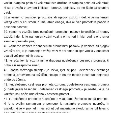
vozilu. Skupina petih ali več otrok iste družine in skupina petih ali več otrok,
ki se prevaža v javnem linijskem prevozu potnikov, se ne šteje za skupino
otrok;
38.a »smerno vozišče« je vozišče ali njegov vzdolžni del, ki je namenjen
vožnji vozil v eni smeri in ima lahko enega, dva ali več prometnih pasov in
posebne pasove;
39. »smerno vozišče brez označenih prometnih pasov« je vozišče ali njegov
vzdolžni del, ki je namenjen vožnji vozil v eni smeri in kjer vodi v eno smer
samo en prometni pas;
40. »smerno vozišče z označenimi prometnimi pasovi« je vozišče ali njegov
vzdolžni del, ki je namenjen vožnji vozil v eni smeri in kjer vodita v eno smer
dva ali več prometnih pasov;
41. »srečanje« je vožnja mimo drugega udeleženca cestnega prometa, ki
prihaja iz nasprotne smeri;
42. »točka možnega trčenja« je točka, kjer se poti udeležencev cestnega
prometa, predvsem na križiščih, sekajo in na teh mestih lahko tudi dejansko
pride do trčenja;
43. »udeleženec cestnega prometa oziroma udeleženka cestnega prometa
(v nadaljnjem besedilu: udeleženec cestnega prometa)« je oseba, ki je na
kakršen koli način udeležena v cestnem prometu;
44. »udeleženec prometne nesreče« je vsak udeleženec cestnega prometa,
ki je s svojim ravnanjem pripomogel k nastanku prometne nesreče, in
vsakdo, ki je v prometni nesreči utrpel materialno škodo ali je bil telesno