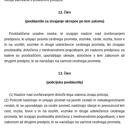
okolja varovana s posebnimi predpisi.
12. člen
(pooblastilo za izvajanje ukrepov po tem zakonu)
Pooblaščene uradne osebe, ki izvajajo nadzor nad izvrševanjem
predpisov, ki urejajo pravila cestnega prometa, voznike, ceste, vozila, tovor v
in na vozilih, voznike in druge udeležence cestnega prometa, ter izvajajo
pooblastila, določena z mednarodnimi pogodbami, pri nadzoru predpisov, za
katere so pooblaščeni, uporabljajo ukrepe, določene s tem zakonom ali
drugimi predpisi, ki se nanašajo na varnost cestnega prometa.
13. člen
(policijska pooblastila)
(1) Nadzor nad izvrševanjem določb tega zakona izvaja policija.
(2) Policisti nadzirajo in urejajo promet na javnih cestah in nekategoriziranih
cestah, ki se uporabljajo za cestni promet, nadzirajo stanje in prevoznost teh
cest, vozila, tovor v in na vozilih, voznike in druge udeležence cestnega
prometa, ter izvajajo pooblastila določena z mednarodnimi pogodbami, s tem
zakonom ali drugimi predpisi, ki se nanašajo na varnost cestnega prometa.