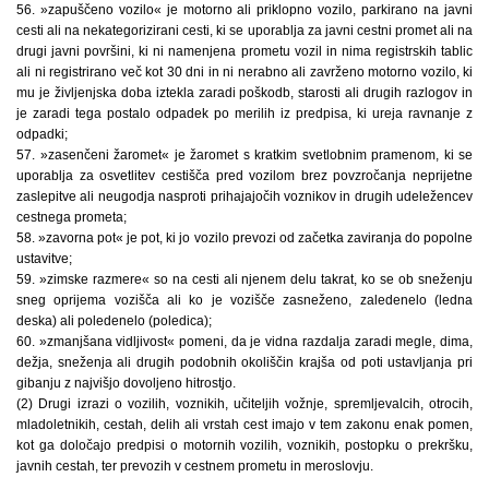
56. »zapuščeno vozilo« je motorno ali priklopno vozilo, parkirano na javni
cesti ali na nekategorizirani cesti, ki se uporablja za javni cestni promet ali na
drugi javni površini, ki ni namenjena prometu vozil in nima registrskih tablic
ali ni registrirano več kot 30 dni in ni nerabno ali zavrženo motorno vozilo, ki
mu je življenjska doba iztekla zaradi poškodb, starosti ali drugih razlogov in
je zaradi tega postalo odpadek po merilih iz predpisa, ki ureja ravnanje z
odpadki;
57. »zasenčeni žaromet« je žaromet s kratkim svetlobnim pramenom, ki se
uporablja za osvetlitev cestišča pred vozilom brez povzročanja neprijetne
zaslepitve ali neugodja nasproti prihajajočih voznikov in drugih udeležencev
cestnega prometa;
58. »zavorna pot« je pot, ki jo vozilo prevozi od začetka zaviranja do popolne
ustavitve;
59. »zimske razmere« so na cesti ali njenem delu takrat, ko se ob sneženju
sneg oprijema vozišča ali ko je vozišče zasneženo, zaledenelo (ledna
deska) ali poledenelo (poledica);
60. »zmanjšana vidljivost« pomeni, da je vidna razdalja zaradi megle, dima,
dežja, sneženja ali drugih podobnih okoliščin krajša od poti ustavljanja pri
gibanju z najvišjo dovoljeno hitrostjo.
(2) Drugi izrazi o vozilih, voznikih, učiteljih vožnje, spremljevalcih, otrocih,
mladoletnikih, cestah, delih ali vrstah cest imajo v tem zakonu enak pomen,
kot ga določajo predpisi o motornih vozilih, voznikih, postopku o prekršku,
javnih cestah, ter prevozih v cestnem prometu in meroslovju.