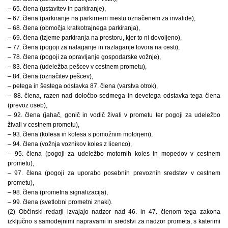
– 65. člena (ustavitev in parkiranje),
– 67. člena (parkiranje na parkirnem mestu označenem za invalide),
– 68. člena (območja kratkotrajnega parkiranja),
– 69. člena (izjeme parkiranja na prostoru, kjer to ni dovoljeno),
– 77. člena (pogoji za nalaganje in razlaganje tovora na cesti),
– 78. člena (pogoji za opravljanje gospodarske vožnje),
– 83. člena (udeležba pešcev v cestnem prometu),
– 84. člena (označitev pešcev),
– petega in šestega odstavka 87. člena (varstva otrok),
– 88. člena, razen nad določbo sedmega in devetega odstavka tega člena
(prevoz oseb),
– 92. člena (jahač, gonič in vodič živali v prometu ter pogoji za udeležbo
živali v cestnem prometu),
– 93. člena (kolesa in kolesa s pomožnim motorjem),
– 94. člena (vožnja voznikov koles z licenco),
– 95. člena (pogoji za udeležbo motornih koles in mopedov v cestnem
prometu),
– 97. člena (pogoji za uporabo posebnih prevoznih sredstev v cestnem
prometu),
– 98. člena (prometna signalizacija),
– 99. člena (svetlobni prometni znaki).
(2) Občinski redarji izvajajo nadzor nad 46. in 47. členom tega zakona
izključno s samodejnimi napravami in sredstvi za nadzor prometa, s katerimi