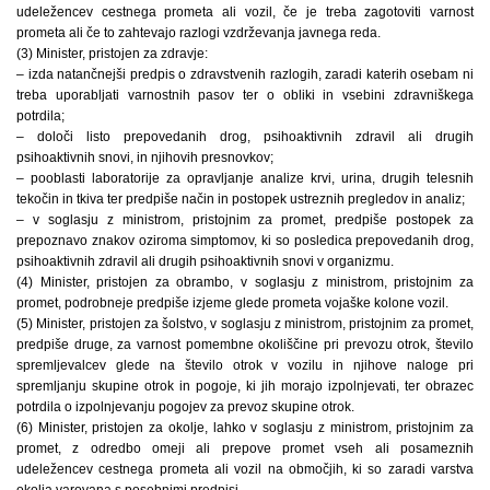
udeležencev cestnega prometa ali vozil, če je treba zagotoviti varnost
prometa ali če to zahtevajo razlogi vzdrževanja javnega reda.
(3) Minister, pristojen za zdravje:
– izda natančnejši predpis o zdravstvenih razlogih, zaradi katerih osebam ni
treba uporabljati varnostnih pasov ter o obliki in vsebini zdravniškega
potrdila;
– določi listo prepovedanih drog, psihoaktivnih zdravil ali drugih
psihoaktivnih snovi, in njihovih presnovkov;
– pooblasti laboratorije za opravljanje analize krvi, urina, drugih telesnih
tekočin in tkiva ter predpiše način in postopek ustreznih pregledov in analiz;
– v soglasju z ministrom, pristojnim za promet, predpiše postopek za
prepoznavo znakov oziroma simptomov, ki so posledica prepovedanih drog,
psihoaktivnih zdravil ali drugih psihoaktivnih snovi v organizmu.
(4) Minister, pristojen za obrambo, v soglasju z ministrom, pristojnim za
promet, podrobneje predpiše izjeme glede prometa vojaške kolone vozil.
(5) Minister, pristojen za šolstvo, v soglasju z ministrom, pristojnim za promet,
predpiše druge, za varnost pomembne okoliščine pri prevozu otrok, število
spremljevalcev glede na število otrok v vozilu in njihove naloge pri
spremljanju skupine otrok in pogoje, ki jih morajo izpolnjevati, ter obrazec
potrdila o izpolnjevanju pogojev za prevoz skupine otrok.
(6) Minister, pristojen za okolje, lahko v soglasju z ministrom, pristojnim za
promet, z odredbo omeji ali prepove promet vseh ali posameznih
udeležencev cestnega prometa ali vozil na območjih, ki so zaradi varstva