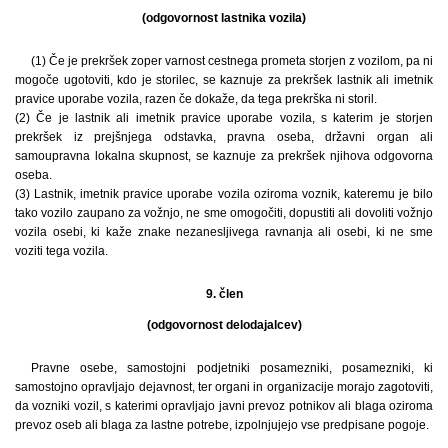
(odgovornost lastnika vozila)
(1) Če je prekršek zoper varnost cestnega prometa storjen z vozilom, pa ni
mogoče ugotoviti, kdo je storilec, se kaznuje za prekršek lastnik ali imetnik
pravice uporabe vozila, razen če dokaže, da tega prekrška ni storil.
(2) Če je lastnik ali imetnik pravice uporabe vozila, s katerim je storjen
prekršek iz prejšnjega odstavka, pravna oseba, državni organ ali
samoupravna lokalna skupnost, se kaznuje za prekršek njihova odgovorna
oseba.
(3) Lastnik, imetnik pravice uporabe vozila oziroma voznik, kateremu je bilo
tako vozilo zaupano za vožnjo, ne sme omogočiti, dopustiti ali dovoliti vožnjo
vozila osebi, ki kaže znake nezanesljivega ravnanja ali osebi, ki ne sme
voziti tega vozila.
9. člen
(odgovornost delodajalcev)
Pravne osebe, samostojni podjetniki posamezniki, posamezniki, ki
samostojno opravljajo dejavnost, ter organi in organizacije morajo zagotoviti,
da vozniki vozil, s katerimi opravljajo javni prevoz potnikov ali blaga oziroma
prevoz oseb ali blaga za lastne potrebe, izpolnjujejo vse predpisane pogoje.