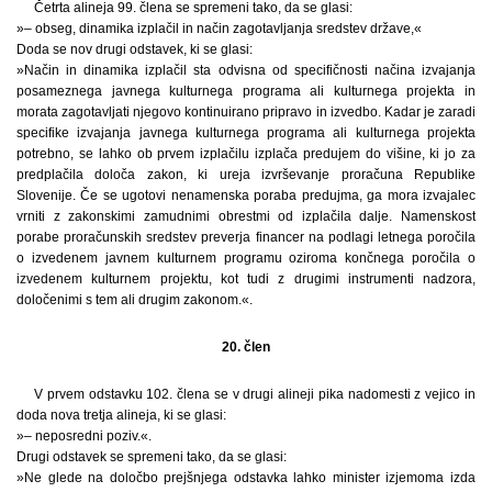
Četrta alineja 99. člena se spremeni tako, da se glasi:
»– obseg, dinamika izplačil in način zagotavljanja sredstev države,«
Doda se nov drugi odstavek, ki se glasi:
»Način in dinamika izplačil sta odvisna od specifičnosti načina izvajanja
posameznega javnega kulturnega programa ali kulturnega projekta in
morata zagotavljati njegovo kontinuirano pripravo in izvedbo. Kadar je zaradi
specifike izvajanja javnega kulturnega programa ali kulturnega projekta
potrebno, se lahko ob prvem izplačilu izplača predujem do višine, ki jo za
predplačila določa zakon, ki ureja izvrševanje proračuna Republike
Slovenije. Če se ugotovi nenamenska poraba predujma, ga mora izvajalec
vrniti z zakonskimi zamudnimi obrestmi od izplačila dalje. Namenskost
porabe proračunskih sredstev preverja financer na podlagi letnega poročila
o izvedenem javnem kulturnem programu oziroma končnega poročila o
izvedenem kulturnem projektu, kot tudi z drugimi instrumenti nadzora,
določenimi s tem ali drugim zakonom.«.
20. člen
V prvem odstavku 102. člena se v drugi alineji pika nadomesti z vejico in
doda nova tretja alineja, ki se glasi:
»– neposredni poziv.«.
Drugi odstavek se spremeni tako, da se glasi:
»Ne glede na določbo prejšnjega odstavka lahko minister izjemoma izda