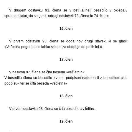
V drugem odstavku 93. člena se v peti alineji besedilo v oklepaju
spremeni tako, da se glasi: »drugi odstavek 73. člena in 74. člen«.
16. člen
V prvem odstavku 95. člena se doda nov drugi stavek, ki se glasi:
»Večletna pogodba se lahko sklene za obdobje do petih let.«.
17. člen
V naslovu 97. člena se črta beseda »večletnih«.
V besedilu člena se besedilo »v letu podpisa« nadomesti z besedilom »ob
podpisu« ter se črta beseda »večletna«.
18. člen
V prvem odstavku 98. člena se črta besedilo »v letih«.
19. člen