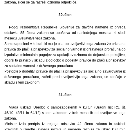
zakona, sicer se ga razreši oziroma odpokliče.
30. člen
Pogoj rezidentstva Republike Slovenije za davčne namene iz prvega
odstavka 85. člena zakona se upošteva od naslednjega meseca, ki sledi
mesecu uveljavitve tega zakona.
Samozaposleni v kulturi, ki mu je bila ob uveljavitvi tega zakona že priznana
pravica do plačila prispevkov za socialno varnost iz državnega proračuna do
izpolnitve minimalnih pogojev za upokojitev oziroma do dejanske upokojitve,
obdrži to pravico v skladu z odločbo o podelitvi pravice do plačila prispevkov
za socialno varnost iz državnega proračuna.
Postopki o dodelitvi pravice do plačila prispevkov za socialno zavarovanje iz
državnega proračuna, začeti pred uveljavitvijo tega zakona, se končajo v
skladu s tem zakonom.
31. člen
Vlada uskladi Uredbo o samozaposlenih v kulturi (Uradni list RS, št.
45/10, 43/11 in 64/12) s tem zakonom v treh mesecih od uveljavitve tega
zakona.
Minister izda predpis iz tretjega odstavka 42. člena zakona in uskladi
Pravilnik o izvedbi javnega poziva in javnega razpisa za izbiro kulturnih