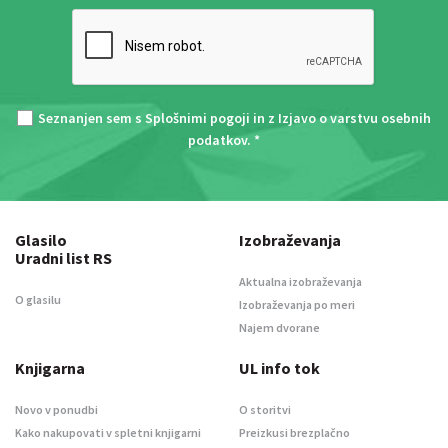
Seznanjen sem s
Splošnimi pogoji
in z
Izjavo o varstvu osebnih
podatkov
. *
Glasilo
Izobraževanja
Uradni list RS
Aktualna izobraževanja
O glasilu
Izobraževanja po meri
Najem dvorane
Knjigarna
UL info tok
Novo v ponudbi
O storitvi
Kako nakupovati v spletni knjigarni
Preizkusi brezplačno