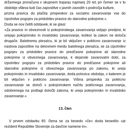
državnega proračuna v skupnem trajanju najmanj 20 let, pri čemer se v to
obdobje všteva tudi čas zaposlitve v javnih zavodih s področja kulture,
prizna pravica do plačila prispevkov za socialno zavarovanje vse do
izpolnitve pogojev za pridobitev pravice do starostne pokojnine.«.
Doda se nov četrti odstavek, ki se glasi:
»Za pravice in obveznosti iz pokojninskega zavarovanja veljajo predpisi, ki
urejajo pokojninsko in invalidsko zavarovanje, kolikor ta zakon ne določa
drugače. Baletnemu plesalcu, ki je bil vključen v poklicno zavarovanje iz
naslova zaposlitve na delovnem mestu baletnega plesalca, se za izpolnitev
pogojev za pridobitev pravice do predčasne pokojnine ali starostne
pokojnine iz obveznega zavarovanja, k dejanski zavarovalni dobi, za
izpolnitev pogojev za pridobitev pravice do predčasne pokojnine ali
starostne pokojnine iz obveznega zavarovanja po zakonu, ki ureja
pokojninsko in invalidsko zavarovanje, doda polovica obdobja, v katerem je
bil vključen v poklicno zavarovanje. Višina prispevka za poklicno
zavarovanje se določi v pokojninskem načrtu poklicnega zavarovanja,
odobrenega na podlagi določb zakona, ki ureja pokojninsko in invalidsko
zavarovanje.«.
13. člen
V prvem odstavku 85. člena se za besedo »če« doda besedilo »je
rezident Republike Slovenije za davčne namene in«.