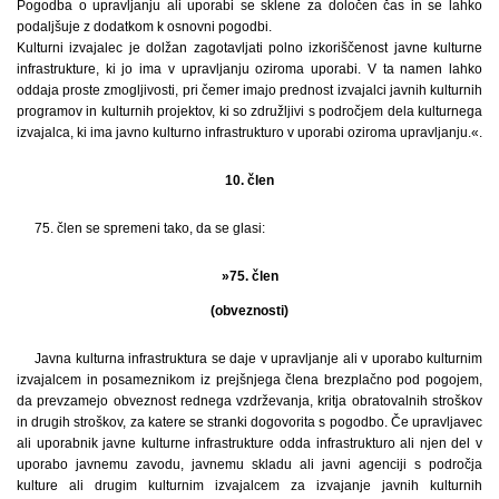
Pogodba o upravljanju ali uporabi se sklene za določen čas in se lahko
podaljšuje z dodatkom k osnovni pogodbi.
Kulturni izvajalec je dolžan zagotavljati polno izkoriščenost javne kulturne
infrastrukture, ki jo ima v upravljanju oziroma uporabi. V ta namen lahko
oddaja proste zmogljivosti, pri čemer imajo prednost izvajalci javnih kulturnih
programov in kulturnih projektov, ki so združljivi s področjem dela kulturnega
izvajalca, ki ima javno kulturno infrastrukturo v uporabi oziroma upravljanju.«.
10. člen
75. člen se spremeni tako, da se glasi:
»75. člen
(obveznosti)
Javna kulturna infrastruktura se daje v upravljanje ali v uporabo kulturnim
izvajalcem in posameznikom iz prejšnjega člena brezplačno pod pogojem,
da prevzamejo obveznost rednega vzdrževanja, kritja obratovalnih stroškov
in drugih stroškov, za katere se stranki dogovorita s pogodbo. Če upravljavec
ali uporabnik javne kulturne infrastrukture odda infrastrukturo ali njen del v
uporabo javnemu zavodu, javnemu skladu ali javni agenciji s področja
kulture ali drugim kulturnim izvajalcem za izvajanje javnih kulturnih