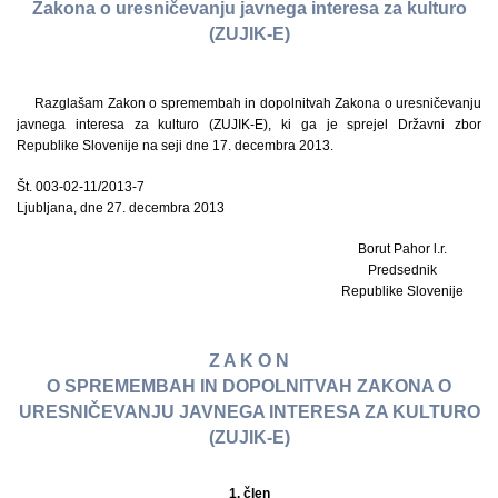
Zakona o uresničevanju javnega interesa za kulturo
(ZUJIK-E)
Razglašam Zakon o spremembah in dopolnitvah Zakona o uresničevanju
javnega interesa za kulturo (ZUJIK-E), ki ga je sprejel Državni zbor
Republike Slovenije na seji dne 17. decembra 2013.
Št. 003-02-11/2013-7
Ljubljana, dne 27. decembra 2013
Borut Pahor l.r.
Predsednik
Republike Slovenije
Z A K O N
O SPREMEMBAH IN DOPOLNITVAH ZAKONA O
URESNIČEVANJU JAVNEGA INTERESA ZA KULTURO
(ZUJIK-E)
1. člen