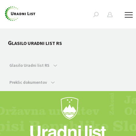
G
LASILO URADNI LIST RS
Glasilo Uradni list RS
Preklic dokumentov