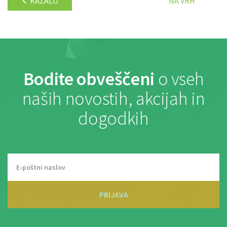
KAZALO
NA VRH
Bodite obveščeni
o vseh
naših novostih, akcijah in
dogodkih
PRIJAVA