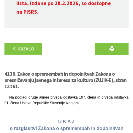
lista, izdane po 28.2.2026, so dostopne
na
PISRS
.
KAZALO
4130. Zakon o spremembah in dopolnitvah Zakona o
uresničevanju javnega interesa za kulturo (ZUJIK-E), stran
13161.
Na podlagi druge alinee prvega odstavka 107. člena in prvega odstavka
91. člena Ustave Republike Slovenije izdajam
U K A Z
o razglasitvi Zakona o spremembah in dopolnitvah