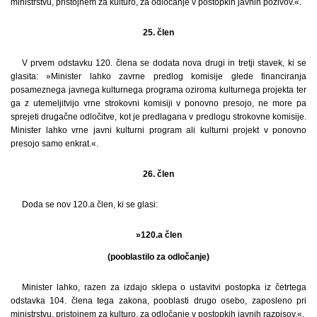
ministrstvu, pristojnem za kulturo, za odločanje v postopkih javnih pozivov.«.
25. člen
V prvem odstavku 120. člena se dodata nova drugi in tretji stavek, ki se
glasita: »Minister lahko zavrne predlog komisije glede financiranja
posameznega javnega kulturnega programa oziroma kulturnega projekta ter
ga z utemeljitvijo vrne strokovni komisiji v ponovno presojo, ne more pa
sprejeti drugačne odločitve, kot je predlagana v predlogu strokovne komisije.
Minister lahko vrne javni kulturni program ali kulturni projekt v ponovno
presojo samo enkrat.«.
26. člen
Doda se nov 120.a člen, ki se glasi:
»120.a člen
(pooblastilo za odločanje)
Minister lahko, razen za izdajo sklepa o ustavitvi postopka iz četrtega
odstavka 104. člena tega zakona, pooblasti drugo osebo, zaposleno pri
ministrstvu, pristojnem za kulturo, za odločanje v postopkih javnih razpisov.«.