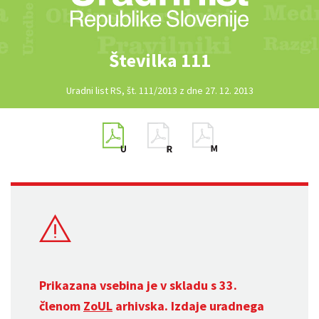
Številka 111
Uradni list RS, št. 111/2013 z dne 27. 12. 2013
Prikazana vsebina je v skladu s 33.
členom
ZoUL
arhivska. Izdaje uradnega