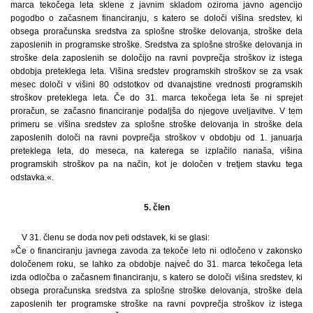
marca tekočega leta sklene z javnim skladom oziroma javno agencijo
pogodbo o začasnem financiranju, s katero se določi višina sredstev, ki
obsega proračunska sredstva za splošne stroške delovanja, stroške dela
zaposlenih in programske stroške. Sredstva za splošne stroške delovanja in
stroške dela zaposlenih se določijo na ravni povprečja stroškov iz istega
obdobja preteklega leta. Višina sredstev programskih stroškov se za vsak
mesec določi v višini 80 odstotkov od dvanajstine vrednosti programskih
stroškov preteklega leta. Če do 31. marca tekočega leta še ni sprejet
proračun, se začasno financiranje podaljša do njegove uveljavitve. V tem
primeru se višina sredstev za splošne stroške delovanja in stroške dela
zaposlenih določi na ravni povprečja stroškov v obdobju od 1. januarja
preteklega leta, do meseca, na katerega se izplačilo nanaša, višina
programskih stroškov pa na način, kot je določen v tretjem stavku tega
odstavka.«.
5. člen
V 31. členu se doda nov peti odstavek, ki se glasi:
»Če o financiranju javnega zavoda za tekoče leto ni odločeno v zakonsko
določenem roku, se lahko za obdobje največ do 31. marca tekočega leta
izda odločba o začasnem financiranju, s katero se določi višina sredstev, ki
obsega proračunska sredstva za splošne stroške delovanja, stroške dela
zaposlenih ter programske stroške na ravni povprečja stroškov iz istega