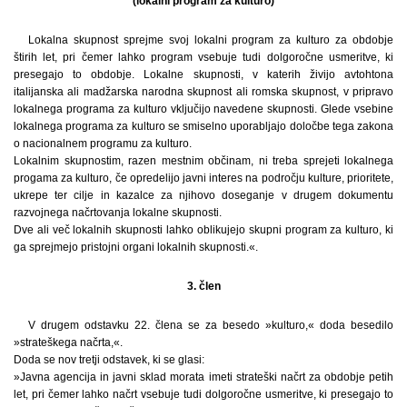
(lokalni program za kulturo)
Lokalna skupnost sprejme svoj lokalni program za kulturo za obdobje
štirih let, pri čemer lahko program vsebuje tudi dolgoročne usmeritve, ki
presegajo to obdobje. Lokalne skupnosti, v katerih živijo avtohtona
italijanska ali madžarska narodna skupnost ali romska skupnost, v pripravo
lokalnega programa za kulturo vključijo navedene skupnosti. Glede vsebine
lokalnega programa za kulturo se smiselno uporabljajo določbe tega zakona
o nacionalnem programu za kulturo.
Lokalnim skupnostim, razen mestnim občinam, ni treba sprejeti lokalnega
progama za kulturo, če opredelijo javni interes na področju kulture, prioritete,
ukrepe ter cilje in kazalce za njihovo doseganje v drugem dokumentu
razvojnega načrtovanja lokalne skupnosti.
Dve ali več lokalnih skupnosti lahko oblikujejo skupni program za kulturo, ki
ga sprejmejo pristojni organi lokalnih skupnosti.«.
3. člen
V drugem odstavku 22. člena se za besedo »kulturo,« doda besedilo
»strateškega načrta,«.
Doda se nov tretji odstavek, ki se glasi:
»Javna agencija in javni sklad morata imeti strateški načrt za obdobje petih
let, pri čemer lahko načrt vsebuje tudi dolgoročne usmeritve, ki presegajo to