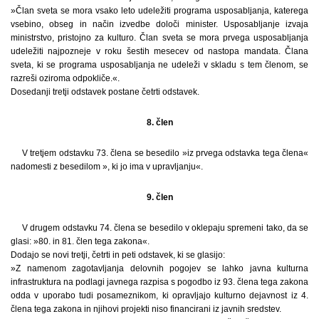
»Član sveta se mora vsako leto udeležiti programa usposabljanja, katerega
vsebino, obseg in način izvedbe določi minister. Usposabljanje izvaja
ministrstvo, pristojno za kulturo. Član sveta se mora prvega usposabljanja
udeležiti najpozneje v roku šestih mesecev od nastopa mandata. Člana
sveta, ki se programa usposabljanja ne udeleži v skladu s tem členom, se
razreši oziroma odpokliče.«.
Dosedanji tretji odstavek postane četrti odstavek.
8. člen
V tretjem odstavku 73. člena se besedilo »iz prvega odstavka tega člena«
nadomesti z besedilom », ki jo ima v upravljanju«.
9. člen
V drugem odstavku 74. člena se besedilo v oklepaju spremeni tako, da se
glasi: »80. in 81. člen tega zakona«.
Dodajo se novi tretji, četrti in peti odstavek, ki se glasijo:
»Z namenom zagotavljanja delovnih pogojev se lahko javna kulturna
infrastruktura na podlagi javnega razpisa s pogodbo iz 93. člena tega zakona
odda v uporabo tudi posameznikom, ki opravljajo kulturno dejavnost iz 4.
člena tega zakona in njihovi projekti niso financirani iz javnih sredstev.