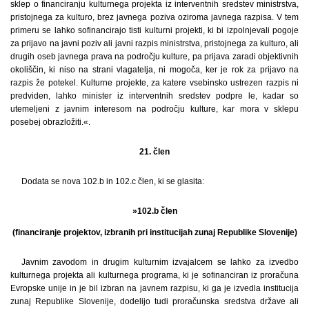
sklep o financiranju kulturnega projekta iz interventnih sredstev ministrstva,
pristojnega za kulturo, brez javnega poziva oziroma javnega razpisa. V tem
primeru se lahko sofinancirajo tisti kulturni projekti, ki bi izpolnjevali pogoje
za prijavo na javni poziv ali javni razpis ministrstva, pristojnega za kulturo, ali
drugih oseb javnega prava na področju kulture, pa prijava zaradi objektivnih
okoliščin, ki niso na strani vlagatelja, ni mogoča, ker je rok za prijavo na
razpis že potekel. Kulturne projekte, za katere vsebinsko ustrezen razpis ni
predviden, lahko minister iz interventnih sredstev podpre le, kadar so
utemeljeni z javnim interesom na področju kulture, kar mora v sklepu
posebej obrazložiti.«.
21. člen
Dodata se nova 102.b in 102.c člen, ki se glasita:
»102.b člen
(financiranje projektov, izbranih pri institucijah zunaj Republike Slovenije)
Javnim zavodom in drugim kulturnim izvajalcem se lahko za izvedbo
kulturnega projekta ali kulturnega programa, ki je sofinanciran iz proračuna
Evropske unije in je bil izbran na javnem razpisu, ki ga je izvedla institucija
zunaj Republike Slovenije, dodelijo tudi proračunska sredstva države ali