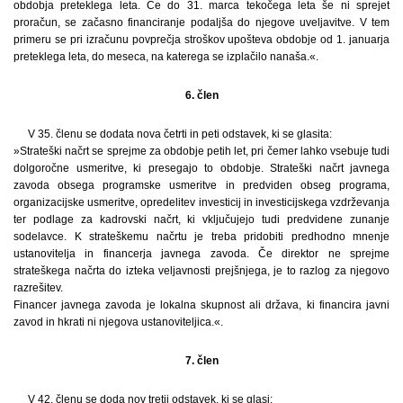
obdobja preteklega leta. Če do 31. marca tekočega leta še ni sprejet
proračun, se začasno financiranje podaljša do njegove uveljavitve. V tem
primeru se pri izračunu povprečja stroškov upošteva obdobje od 1. januarja
preteklega leta, do meseca, na katerega se izplačilo nanaša.«.
6. člen
V 35. členu se dodata nova četrti in peti odstavek, ki se glasita:
»Strateški načrt se sprejme za obdobje petih let, pri čemer lahko vsebuje tudi
dolgoročne usmeritve, ki presegajo to obdobje. Strateški načrt javnega
zavoda obsega programske usmeritve in predviden obseg programa,
organizacijske usmeritve, opredelitev investicij in investicijskega vzdrževanja
ter podlage za kadrovski načrt, ki vključujejo tudi predvidene zunanje
sodelavce. K strateškemu načrtu je treba pridobiti predhodno mnenje
ustanovitelja in financerja javnega zavoda. Če direktor ne sprejme
strateškega načrta do izteka veljavnosti prejšnjega, je to razlog za njegovo
razrešitev.
Financer javnega zavoda je lokalna skupnost ali država, ki financira javni
zavod in hkrati ni njegova ustanoviteljica.«.
7. člen
V 42. členu se doda nov tretji odstavek, ki se glasi: