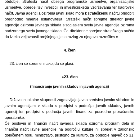
obdobje. Strateški načrt obsega programske usmeritve, organizacijske
usmeritve, opredelitev investicij in investicijskega vzdrževanja ter kadrovski
načrt. Javna agencija oziroma javni sklad mora k strateškemu načrtu pridobiti
predhodno mnenje ustanovitelja. Strateški načrt sprejme direktor javne
agencije oziroma javnega sklada s soglasjem sveta javne agencije oziroma
nadzornega sveta javnega sklada. Če direktor ne sprejme strateškega načrta
do izteka veljavnosti prejšnjega, je to razlog za njegovo razrešitev.«.
4. člen
23. člen se spremeni tako, da se glasi:
»23. člen
(financiranje javnih skladov in javnih agencij)
Država in lokalne skupnosti zagotavljajo javna sredstva javnim skladom in
javnim agencijam v skladu s predpisi s področja javnih skladov, javnih
agencij ter predpisi s področja javnih financ za posredne proračunske
uporabnike.
Če poslovni in finančni načrt javnega sklada oziroma program dela in
finančni načrt javne agencije na področju kulture ni sprejet v zakonsko
določenem roku, ministrstvo, pristojno za kulturo, za obdobje največ do 31.