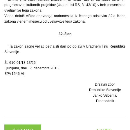
programov in kulturnih projektov (Uradni list RS, št. 43/10) v treh mesecih od
uveljavitve tega zakona.
Vlada določi višino dnevnega nadomestila iz četrtega odstavka 82.a člena
zakona v enem mesecu od uveljavitve tega zakona.
32. člen
Ta zakon začne veljati petnajsti dan po objavi v Uradnem listu Republike
Slovenije.
Št. 610-01/13-13/26
Ljubljana, dne 17. decembra 2013
EPA 1546-VI
Državni zbor
Republike Slovenije
Janko Veber l.r.
Predsednik