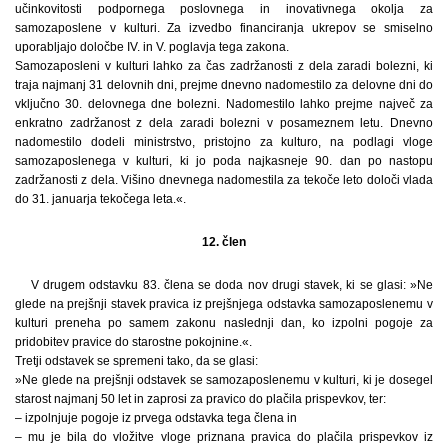
učinkovitosti podpornega poslovnega in inovativnega okolja za
samozaposlene v kulturi. Za izvedbo financiranja ukrepov se smiselno
uporabljajo določbe IV. in V. poglavja tega zakona.
Samozaposleni v kulturi lahko za čas zadržanosti z dela zaradi bolezni, ki
traja najmanj 31 delovnih dni, prejme dnevno nadomestilo za delovne dni do
vključno 30. delovnega dne bolezni. Nadomestilo lahko prejme največ za
enkratno zadržanost z dela zaradi bolezni v posameznem letu. Dnevno
nadomestilo dodeli ministrstvo, pristojno za kulturo, na podlagi vloge
samozaposlenega v kulturi, ki jo poda najkasneje 90. dan po nastopu
zadržanosti z dela. Višino dnevnega nadomestila za tekoče leto določi vlada
do 31. januarja tekočega leta.«.
12. člen
V drugem odstavku 83. člena se doda nov drugi stavek, ki se glasi: »Ne
glede na prejšnji stavek pravica iz prejšnjega odstavka samozaposlenemu v
kulturi preneha po samem zakonu naslednji dan, ko izpolni pogoje za
pridobitev pravice do starostne pokojnine.«.
Tretji odstavek se spremeni tako, da se glasi:
»Ne glede na prejšnji odstavek se samozaposlenemu v kulturi, ki je dosegel
starost najmanj 50 let in zaprosi za pravico do plačila prispevkov, ter:
– izpolnjuje pogoje iz prvega odstavka tega člena in
– mu je bila do vložitve vloge priznana pravica do plačila prispevkov iz