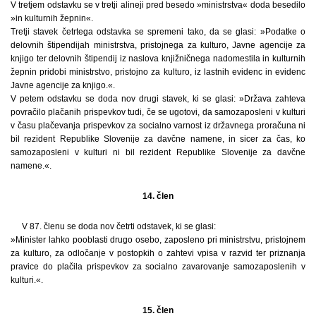
V tretjem odstavku se v tretji alineji pred besedo »ministrstva« doda besedilo
»in kulturnih žepnin«.
Tretji stavek četrtega odstavka se spremeni tako, da se glasi: »Podatke o
delovnih štipendijah ministrstva, pristojnega za kulturo, Javne agencije za
knjigo ter delovnih štipendij iz naslova knjižničnega nadomestila in kulturnih
žepnin pridobi ministrstvo, pristojno za kulturo, iz lastnih evidenc in evidenc
Javne agencije za knjigo.«.
V petem odstavku se doda nov drugi stavek, ki se glasi: »Država zahteva
povračilo plačanih prispevkov tudi, če se ugotovi, da samozaposleni v kulturi
v času plačevanja prispevkov za socialno varnost iz državnega proračuna ni
bil rezident Republike Slovenije za davčne namene, in sicer za čas, ko
samozaposleni v kulturi ni bil rezident Republike Slovenije za davčne
namene.«.
14. člen
V 87. členu se doda nov četrti odstavek, ki se glasi:
»Minister lahko pooblasti drugo osebo, zaposleno pri ministrstvu, pristojnem
za kulturo, za odločanje v postopkih o zahtevi vpisa v razvid ter priznanja
pravice do plačila prispevkov za socialno zavarovanje samozaposlenih v
kulturi.«.
15. člen