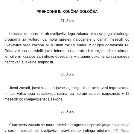
PREHODNE IN KONČNA DOLOČBA
27. člen
Lokalna skupnost, ki ob uveljavitvi tega zakona nima svojega lokalnega
programa za kulturo, ga mora sprejeti najpozneje v osmih mesecih od
uveljavitve tega zakona ali v istem roku v skladu z drugim odstavkom 14.
člena zakona opredeliti javni interes na področju kulture, prioritete, ukrepe
ter cilje in kazalce za njihovo doseganje v drugem dokumentu razvojnega
načrtovanja lokalne skupnosti.
28. člen
Javni zavodi, javni skladi in javne agencije, ki ob uveljavitvi tega zakona
nimajo veljavnega strateškega načrta, ga morajo sprejeti najpozneje v 12
mesecih od uveljavitve tega zakona.
29. člen
Član sveta zavoda se mora udeležiti programa usposabljanja najkasneje
v šestih mesecih od uveljavitve pravilnika iz tretjega odstavka 42. člena