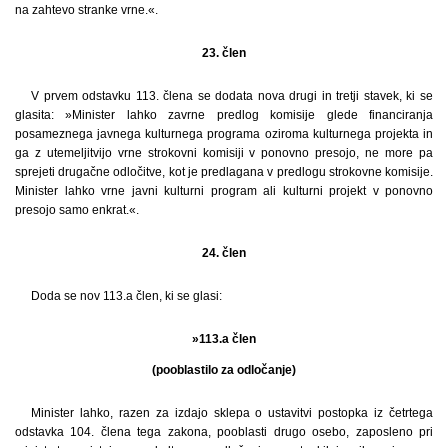
na zahtevo stranke vrne.«.
23. člen
V prvem odstavku 113. člena se dodata nova drugi in tretji stavek, ki se
glasita: »Minister lahko zavrne predlog komisije glede financiranja
posameznega javnega kulturnega programa oziroma kulturnega projekta in
ga z utemeljitvijo vrne strokovni komisiji v ponovno presojo, ne more pa
sprejeti drugačne odločitve, kot je predlagana v predlogu strokovne komisije.
Minister lahko vrne javni kulturni program ali kulturni projekt v ponovno
presojo samo enkrat.«.
24. člen
Doda se nov 113.a člen, ki se glasi:
»113.a člen
(pooblastilo za odločanje)
Minister lahko, razen za izdajo sklepa o ustavitvi postopka iz četrtega
odstavka 104. člena tega zakona, pooblasti drugo osebo, zaposleno pri