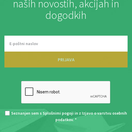
naših novostih, akcijah in
dogodkih
PRIJAVA
Seznanjen sem s
Splošnimi pogoji
in z
Izjavo o varstvu osebnih
podatkov
. *