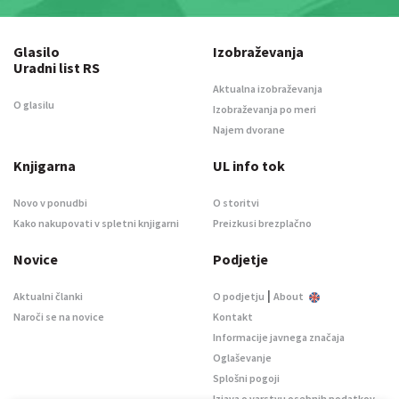
Glasilo
Izobraževanja
Uradni list RS
Aktualna izobraževanja
O glasilu
Izobraževanja po meri
Najem dvorane
Knjigarna
UL info tok
Novo v ponudbi
O storitvi
Kako nakupovati v spletni knjigarni
Preizkusi brezplačno
Novice
Podjetje
|
Aktualni članki
O podjetju
About
Naroči se na novice
Kontakt
Informacije javnega značaja
Oglaševanje
Splošni pogoji
Izjava o varstvu osebnih podatkov