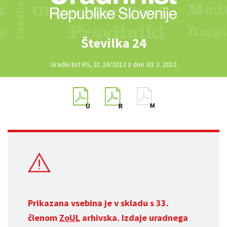
Številka 24
Uradni list RS, št. 24/2012 z dne 30. 3. 2012
Prikazana vsebina je v skladu s 33.
členom
ZoUL
arhivska. Izdaje uradnega