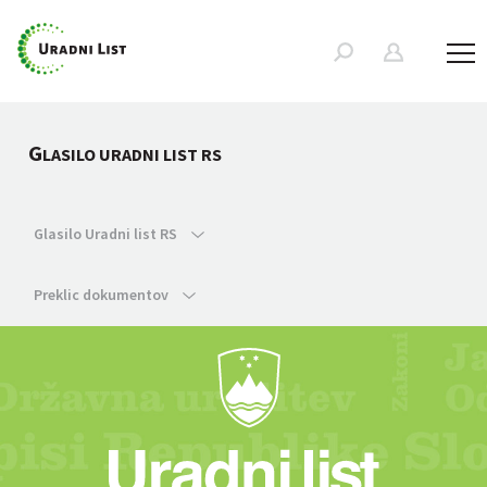
G
LASILO URADNI LIST RS
Glasilo Uradni list RS
Preklic dokumentov