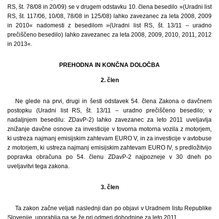
RS, št. 78/08 in 20/09) se v drugem odstavku 10. člena besedilo »(Uradni list
RS, št. 117/06, 10/08, 78/08 in 125/08) lahko zavezanec za leta 2008, 2009
in 2010« nadomesti z besedilom »(Uradni list RS, št. 13/11 – uradno
prečiščeno besedilo) lahko zavezanec za leta 2008, 2009, 2010, 2011, 2012
in 2013«.
PREHODNA IN KONČNA DOLOČBA
2. člen
Ne glede na prvi, drugi in šesti odstavek 54. člena Zakona o davčnem
postopku (Uradni list RS, št. 13/11 – uradno prečiščeno besedilo; v
nadaljnjem besedilu: ZDavP-2) lahko zavezanec za leto 2011 uveljavlja
znižanje davčne osnove za investicije v tovorna motorna vozila z motorjem,
ki ustreza najmanj emisijskim zahtevam EURO V, in za investicije v avtobuse
z motorjem, ki ustreza najmanj emisijskim zahtevam EURO IV, s predložitvijo
popravka obračuna po 54. členu ZDavP-2 najpozneje v 30 dneh po
uveljavitvi tega zakona.
3. člen
Ta zakon začne veljati naslednji dan po objavi v Uradnem listu Republike
Slovenije, uporablja pa se že pri odmeri dohodnine za leto 2011.