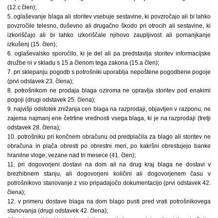
(12.c člen);
5. oglaševanje blaga ali storitev vsebuje sestavine, ki povzročajo ali bi lahko
povzročile telesno, duševno ali drugačno škodo pri otrocih ali sestavine, ki
izkoriščajo ali bi lahko izkoriščale njihovo zaupljivost ali pomanjkanje
izkušenj (15. člen);
6. oglaševalsko sporočilo, ki je del ali pa predstavlja storitev informacijske
družbe ni v skladu s 15.a členom tega zakona (15.a člen);
7. pri sklepanju pogodb s potrošniki uporablja nepoštene pogodbene pogoje
(prvi odstavek 23. člena);
8. potrošnikom ne prodaja blaga oziroma ne opravlja storitev pod enakimi
pogoji (drugi odstavek 25. člena);
9. najvišji odstotek znižanja cen blaga na razprodaji, objavljen v razponu, ne
zajema najmanj ene četrtine vrednosti vsega blaga, ki je na razprodaji (tretji
odstavek 28. člena);
10. potrošniku pri končnem obračunu od predplačila za blago ali storitev ne
obračuna in plača obresti po obrestni meri, po kakršni obrestujejo banke
hranilne vloge, vezane nad tri mesece (41. člen);
11. pri dogovorjeni dostavi na dom ali na drug kraj blaga ne dostavi v
brezhibnem stanju, ali dogovorjeni količini ali dogovorjenem času v
potrošnikovo stanovanje z vso pripadajočo dokumentacijo (prvi odstavek 42.
člena);
12. v primeru dostave blaga na dom blago pusti pred vrati potrošnikovega
stanovanja (drugi odstavek 42. člena);