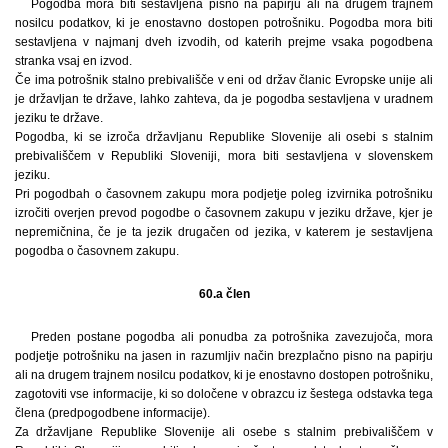
Pogodba mora biti sestavljena pisno na papirju ali na drugem trajnem
nosilcu podatkov, ki je enostavno dostopen potrošniku. Pogodba mora biti
sestavljena v najmanj dveh izvodih, od katerih prejme vsaka pogodbena
stranka vsaj en izvod.
Če ima potrošnik stalno prebivališče v eni od držav članic Evropske unije ali
je državljan te države, lahko zahteva, da je pogodba sestavljena v uradnem
jeziku te države.
Pogodba, ki se izroča državljanu Republike Slovenije ali osebi s stalnim
prebivališčem v Republiki Sloveniji, mora biti sestavljena v slovenskem
jeziku.
Pri pogodbah o časovnem zakupu mora podjetje poleg izvirnika potrošniku
izročiti overjen prevod pogodbe o časovnem zakupu v jeziku države, kjer je
nepremičnina, če je ta jezik drugačen od jezika, v katerem je sestavljena
pogodba o časovnem zakupu.
60.a člen
Preden postane pogodba ali ponudba za potrošnika zavezujoča, mora
podjetje potrošniku na jasen in razumljiv način brezplačno pisno na papirju
ali na drugem trajnem nosilcu podatkov, ki je enostavno dostopen potrošniku,
zagotoviti vse informacije, ki so določene v obrazcu iz šestega odstavka tega
člena (predpogodbene informacije).
Za državljane Republike Slovenije ali osebe s stalnim prebivališčem v