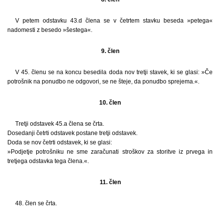
V petem odstavku 43.d člena se v četrtem stavku beseda »petega«
nadomesti z besedo »šestega«.
9. člen
V 45. členu se na koncu besedila doda nov tretji stavek, ki se glasi: »Če
potrošnik na ponudbo ne odgovori, se ne šteje, da ponudbo sprejema.«.
10. člen
Tretji odstavek 45.a člena se črta.
Dosedanji četrti odstavek postane tretji odstavek.
Doda se nov četrti odstavek, ki se glasi:
»Podjetje potrošniku ne sme zaračunati stroškov za storitve iz prvega in
tretjega odstavka tega člena.«.
11. člen
48. člen se črta.