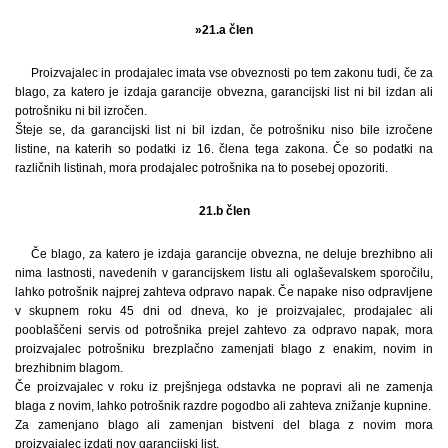
»21.a člen
Proizvajalec in prodajalec imata vse obveznosti po tem zakonu tudi, če za
blago, za katero je izdaja garancije obvezna, garancijski list ni bil izdan ali
potrošniku ni bil izročen.
Šteje se, da garancijski list ni bil izdan, če potrošniku niso bile izročene
listine, na katerih so podatki iz 16. člena tega zakona. Če so podatki na
različnih listinah, mora prodajalec potrošnika na to posebej opozoriti.
21.b člen
Če blago, za katero je izdaja garancije obvezna, ne deluje brezhibno ali
nima lastnosti, navedenih v garancijskem listu ali oglaševalskem sporočilu,
lahko potrošnik najprej zahteva odpravo napak. Če napake niso odpravljene
v skupnem roku 45 dni od dneva, ko je proizvajalec, prodajalec ali
pooblaščeni servis od potrošnika prejel zahtevo za odpravo napak, mora
proizvajalec potrošniku brezplačno zamenjati blago z enakim, novim in
brezhibnim blagom.
Če proizvajalec v roku iz prejšnjega odstavka ne popravi ali ne zamenja
blaga z novim, lahko potrošnik razdre pogodbo ali zahteva znižanje kupnine.
Za zamenjano blago ali zamenjan bistveni del blaga z novim mora
proizvajalec izdati nov garancijski list.