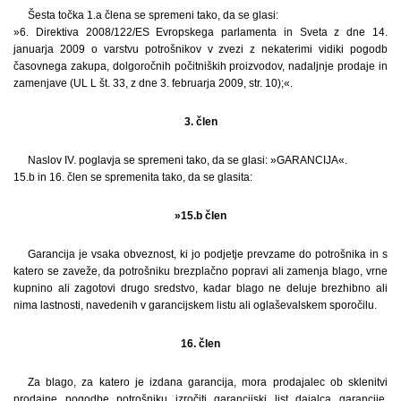
Šesta točka 1.a člena se spremeni tako, da se glasi:
»6. Direktiva 2008/122/ES Evropskega parlamenta in Sveta z dne 14.
januarja 2009 o varstvu potrošnikov v zvezi z nekaterimi vidiki pogodb
časovnega zakupa, dolgoročnih počitniških proizvodov, nadaljnje prodaje in
zamenjave (UL L št. 33, z dne 3. februarja 2009, str. 10);«.
3. člen
Naslov IV. poglavja se spremeni tako, da se glasi: »GARANCIJA«.
15.b in 16. člen se spremenita tako, da se glasita:
»15.b člen
Garancija je vsaka obveznost, ki jo podjetje prevzame do potrošnika in s
katero se zaveže, da potrošniku brezplačno popravi ali zamenja blago, vrne
kupnino ali zagotovi drugo sredstvo, kadar blago ne deluje brezhibno ali
nima lastnosti, navedenih v garancijskem listu ali oglaševalskem sporočilu.
16. člen
Za blago, za katero je izdana garancija, mora prodajalec ob sklenitvi
prodajne pogodbe potrošniku izročiti garancijski list dajalca garancije.