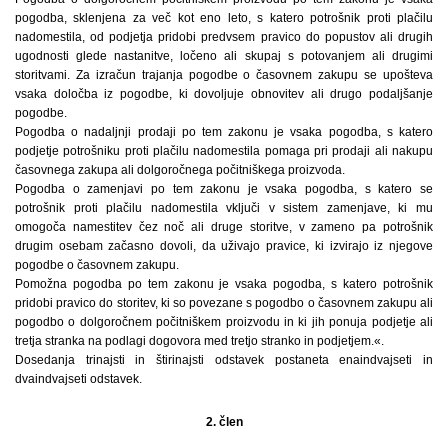
pogodba, sklenjena za več kot eno leto, s katero potrošnik proti plačilu
nadomestila, od podjetja pridobi predvsem pravico do popustov ali drugih
ugodnosti glede nastanitve, ločeno ali skupaj s potovanjem ali drugimi
storitvami. Za izračun trajanja pogodbe o časovnem zakupu se upošteva
vsaka določba iz pogodbe, ki dovoljuje obnovitev ali drugo podaljšanje
pogodbe.
Pogodba o nadaljnji prodaji po tem zakonu je vsaka pogodba, s katero
podjetje potrošniku proti plačilu nadomestila pomaga pri prodaji ali nakupu
časovnega zakupa ali dolgoročnega počitniškega proizvoda.
Pogodba o zamenjavi po tem zakonu je vsaka pogodba, s katero se
potrošnik proti plačilu nadomestila vključi v sistem zamenjave, ki mu
omogoča namestitev čez noč ali druge storitve, v zameno pa potrošnik
drugim osebam začasno dovoli, da uživajo pravice, ki izvirajo iz njegove
pogodbe o časovnem zakupu.
Pomožna pogodba po tem zakonu je vsaka pogodba, s katero potrošnik
pridobi pravico do storitev, ki so povezane s pogodbo o časovnem zakupu ali
pogodbo o dolgoročnem počitniškem proizvodu in ki jih ponuja podjetje ali
tretja stranka na podlagi dogovora med tretjo stranko in podjetjem.«.
Dosedanja trinajsti in štirinajsti odstavek postaneta enaindvajseti in
dvaindvajseti odstavek.
2. člen