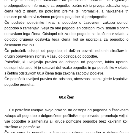
predpogodbene informacije za pogodbe, začne rok iz prvega odstavka tega
člena teči z dnem, ko potrošnik prejme te informacije, a najkasneje tri
mesece po sklenitvi oziroma prejemu pogodbe ali predpogodbe.
Če podjetje potrošniku hkrati s pogodbo o časovnem zakupu ponudi
pogodbo o zamenjavi, velja za obe pogodbi en odstopni rok v skladu s prvim
odstavkom tega člena. Odstopni rok za obe pogodbi se izračuna v skladu z
določbo drugega odstavka tega člena, kot se uporablja za pogodbo o
časovnem zakupu.
Če potrošnik odstopi od pogodbe, ni dolžan povrniti nobenih stroškov in
drugih opravljenih storitev v času do odstopa od pogodbe.
Potrošnik, ki uveljavlja pravico do odstopa od pogodbe, lahko uporabi
odstopni obrazec, ki je sestavni del vsake pogodbe in ga potrošniku v skladu
s četrtim odstavkom 60.a člena tega zakona zagotovi podjetje.
Če potrošnik uveljavi pravico do odstopa, obveznost strank glede izpolnitve
pogodbe preneha.
60.d člen
Če potrošnik uveljavi svojo pravico do odstopa od pogodbe o časovnem
zakupu ali pogodbe o dolgoročnem počitniškem proizvodu, prenehajo veljati
vse pogodbe o zamenjavi ali druge pomožne pogodbe brez kakršnih koli
stroškov za potrošnika.
Če se cena iz pogodbe o časovnem zakupu, pogodbe o dolgoročnem