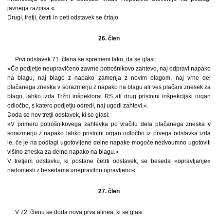
javnega razpisa.«.
Drugi, tretji, četrti in peti odstavek se črtajo.
26. člen
Prvi odstavek 71. člena se spremeni tako, da se glasi:
»Če podjetje neupravičeno zavrne potrošnikovo zahtevo, naj odpravi napako
na blagu, naj blago z napako zamenja z novim blagom, naj vrne del
plačanega zneska v sorazmerju z napako na blagu ali ves plačani znesek za
blago, lahko izda Tržni inšpektorat RS ali drug pristojni inšpekcijski organ
odločbo, s katero podjetju odredi, naj ugodi zahtevi.«.
Doda se nov tretji odstavek, ki se glasi:
»V primeru potrošnikovega zahtevka po vračilu dela plačanega zneska v
sorazmerju z napako lahko pristojni organ odločbo iz prvega odstavka izda
le, če je na podlagi ugotovljene delne napake mogoče nedvoumno ugotoviti
višino zneska za delno napako na blagu.«
V tretjem odstavku, ki postane četrti odstavek, se beseda »opravljanje«
nadomesti z besedama »nepravilno opravljeno«.
27. člen
V 72. členu se doda nova prva alinea, ki se glasi: