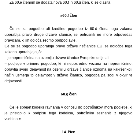
Za 60.e členom se dodata nova 60.f in 60.g člen, ki se glasita:
»60.f člen
Če se za pogodbo ali kreditno pogodbo iz 60.d člena tega zakona
uporablja pravo druge države članice, se potrošnik ne more odpovedati
pravicam, ki jih določa sedmo podpoglavje.
Če se za pogodbo uporablja pravo države nečlanice EU, se določbe tega
zakona uporabljajo, če:
– je nepremičnina na ozemlju države članice Evropske unije ali
– podjetje v primeru pogodbe, ki ni neposredno vezana na nepremičnino,
opravlja svojo dejavnost na ozemlju države članice oziroma na kakršenkoli
način usmerja to dejavnost v državo članico, pogodba pa sodi v okvir te
dejavnosti.
60.g člen
Če je sprejet kodeks ravnanja v odnosu do potrošnikov, mora podjetje, ki
je pristopilo k podpisu tega kodeksa, potrošnika seznaniti z njegovo
vsebino.«.
14. člen