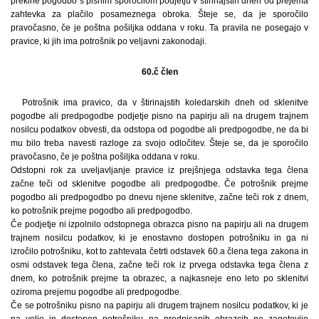
prekine pogodbo s pisnim sporočilom podjetju v štirinajstih dneh od prejema
zahtevka za plačilo posameznega obroka. Šteje se, da je sporočilo
pravočasno, če je poštna pošiljka oddana v roku. Ta pravila ne posegajo v
pravice, ki jih ima potrošnik po veljavni zakonodaji.
60.č člen
Potrošnik ima pravico, da v štirinajstih koledarskih dneh od sklenitve
pogodbe ali predpogodbe podjetje pisno na papirju ali na drugem trajnem
nosilcu podatkov obvesti, da odstopa od pogodbe ali predpogodbe, ne da bi
mu bilo treba navesti razloge za svojo odločitev. Šteje se, da je sporočilo
pravočasno, če je poštna pošiljka oddana v roku.
Odstopni rok za uveljavljanje pravice iz prejšnjega odstavka tega člena
začne teči od sklenitve pogodbe ali predpogodbe. Če potrošnik prejme
pogodbo ali predpogodbo po dnevu njene sklenitve, začne teči rok z dnem,
ko potrošnik prejme pogodbo ali predpogodbo.
Če podjetje ni izpolnilo odstopnega obrazca pisno na papirju ali na drugem
trajnem nosilcu podatkov, ki je enostavno dostopen potrošniku in ga ni
izročilo potrošniku, kot to zahtevata četrti odstavek 60.a člena tega zakona in
osmi odstavek tega člena, začne teči rok iz prvega odstavka tega člena z
dnem, ko potrošnik prejme ta obrazec, a najkasneje eno leto po sklenitvi
oziroma prejemu pogodbe ali predpogodbe.
Če se potrošniku pisno na papirju ali drugem trajnem nosilcu podatkov, ki je
na voljo in dostopen potrošniku na predpisanih obrazcih ne zagotovijo