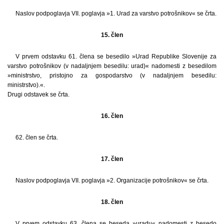
Naslov podpoglavja VII. poglavja »1. Urad za varstvo potrošnikov« se črta.
15. člen
V prvem odstavku 61. člena se besedilo »Urad Republike Slovenije za
varstvo potrošnikov (v nadaljnjem besedilu: urad)« nadomesti z besedilom
»ministrstvo, pristojno za gospodarstvo (v nadaljnjem besedilu:
ministrstvo).«.
Drugi odstavek se črta.
16. člen
62. člen se črta.
17. člen
Naslov podpoglavja VII. poglavja »2. Organizacije potrošnikov« se črta.
18. člen
V prvem odstavku 63. člena se beseda »uradu« nadomesti z besedo