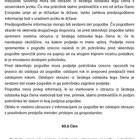
Republiki Sloveniji mora biti obrazec iz šestega odstavka tega člena v
slovenskem jeziku. Če ima potrošnik stalno prebivališče v eni od držav članic
Evropske unije ali je državljan te države, lahko zahteva predpogodbene
informacije tudi v uradnem jeziku te države.
Predpogodbene informacije morajo biti sestavni del pogodbe. Če pogodbeni
stranki ne skleneta drugačnega dogovora, se pred sklenitvijo pogodbe lahko
spremeni vsebina obrazca iz šestega odstavka tega člena le, če to
narekujejo okoliščine, na katere podjetje ni imelo vpliva. Podjetje mora
spremembe v pogodbi izrecno navesti in jih potrošniku pred sklenitvijo
pogodbe sporočiti pisno na papirju ali na drugem trajnem nosilcu podatkov,
ki je enostavno dostopen potrošniku.
Pred sklenitvijo pogodbe mora podjetje potrošnika izrecno opozoriti na
pravico do odstopa od pogodbe, odstopni rok in prepoved predplačil med
odstopnim rokom. Odstopni obrazec iz šestega odstavka tega člena je
sestavni del vsake pogodbe in ga potrošniku zagotovi podjetje.
Pogodba mora poleg informacij, ki so vsebovane v obrazcu iz šestega
odstavka tega člena vsebovati tudi ime, priimek, stalno prebivališče in podpis
potrošnika ter datum in kraj podpisa pogodbe.
Obliko in vsebino obrazcev z informacijami za pogodbe ter odstopni obrazec
s pravilnikom predpiše minister, pristojen za gospodarstvo.
60.b člen