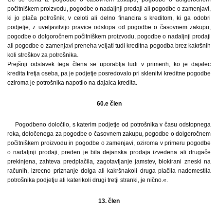
počitniškem proizvodu, pogodbe o nadaljnji prodaji ali pogodbe o zamenjavi,
ki jo plača potrošnik, v celoti ali delno financira s kreditom, ki ga odobri
podjetje, z uveljavitvijo pravice odstopa od pogodbe o časovnem zakupu,
pogodbe o dolgoročnem počitniškem proizvodu, pogodbe o nadaljnji prodaji
ali pogodbe o zamenjavi preneha veljati tudi kreditna pogodba brez kakršnih
koli stroškov za potrošnika.
Prejšnji odstavek tega člena se uporablja tudi v primerih, ko je dajalec
kredita tretja oseba, pa je podjetje posredovalo pri sklenitvi kreditne pogodbe
oziroma je potrošnika napotilo na dajalca kredita.
60.e člen
Pogodbeno določilo, s katerim podjetje od potrošnika v času odstopnega
roka, določenega za pogodbe o časovnem zakupu, pogodbe o dolgoročnem
počitniškem proizvodu in pogodbe o zamenjavi, oziroma v primeru pogodbe
o nadaljnji prodaji, preden je bila dejanska prodaja izvedena ali drugače
prekinjena, zahteva predplačila, zagotavljanje jamstev, blokirani zneski na
računih, izrecno priznanje dolga ali kakršnakoli druga plačila nadomestila
potrošnika podjetju ali katerikoli drugi tretji stranki, je nično.«.
13. člen