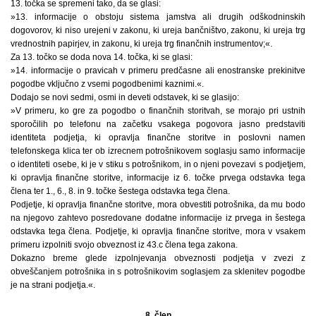
13. točka se spremeni tako, da se glasi:
»13. informacije o obstoju sistema jamstva ali drugih odškodninskih
dogovorov, ki niso urejeni v zakonu, ki ureja bančništvo, zakonu, ki ureja trg
vrednostnih papirjev, in zakonu, ki ureja trg finančnih instrumentov;«.
Za 13. točko se doda nova 14. točka, ki se glasi:
»14. informacije o pravicah v primeru predčasne ali enostranske prekinitve
pogodbe vključno z vsemi pogodbenimi kaznimi.«.
Dodajo se novi sedmi, osmi in deveti odstavek, ki se glasijo:
»V primeru, ko gre za pogodbo o finančnih storitvah, se morajo pri ustnih
sporočilih po telefonu na začetku vsakega pogovora jasno predstaviti
identiteta podjetja, ki opravlja finančne storitve in poslovni namen
telefonskega klica ter ob izrecnem potrošnikovem soglasju samo informacije
o identiteti osebe, ki je v stiku s potrošnikom, in o njeni povezavi s podjetjem,
ki opravlja finančne storitve, informacije iz 6. točke prvega odstavka tega
člena ter 1., 6., 8. in 9. točke šestega odstavka tega člena.
Podjetje, ki opravlja finančne storitve, mora obvestiti potrošnika, da mu bodo
na njegovo zahtevo posredovane dodatne informacije iz prvega in šestega
odstavka tega člena. Podjetje, ki opravlja finančne storitve, mora v vsakem
primeru izpolniti svojo obveznost iz 43.c člena tega zakona.
Dokazno breme glede izpolnjevanja obveznosti podjetja v zvezi z
obveščanjem potrošnika in s potrošnikovim soglasjem za sklenitev pogodbe
je na strani podjetja.«.
8. člen