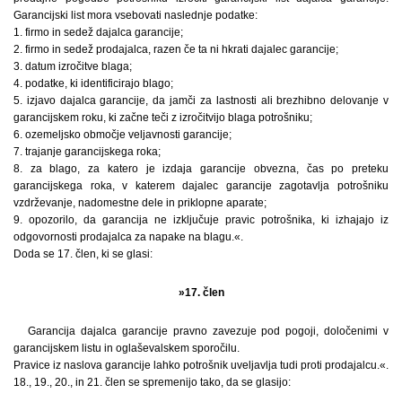
Garancijski list mora vsebovati naslednje podatke:
1. firmo in sedež dajalca garancije;
2. firmo in sedež prodajalca, razen če ta ni hkrati dajalec garancije;
3. datum izročitve blaga;
4. podatke, ki identificirajo blago;
5. izjavo dajalca garancije, da jamči za lastnosti ali brezhibno delovanje v
garancijskem roku, ki začne teči z izročitvijo blaga potrošniku;
6. ozemeljsko območje veljavnosti garancije;
7. trajanje garancijskega roka;
8. za blago, za katero je izdaja garancije obvezna, čas po preteku
garancijskega roka, v katerem dajalec garancije zagotavlja potrošniku
vzdrževanje, nadomestne dele in priklopne aparate;
9. opozorilo, da garancija ne izključuje pravic potrošnika, ki izhajajo iz
odgovornosti prodajalca za napake na blagu.«.
Doda se 17. člen, ki se glasi:
»17. člen
Garancija dajalca garancije pravno zavezuje pod pogoji, določenimi v
garancijskem listu in oglaševalskem sporočilu.
Pravice iz naslova garancije lahko potrošnik uveljavlja tudi proti prodajalcu.«.
18., 19., 20., in 21. člen se spremenijo tako, da se glasijo: