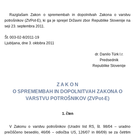
Razglašam Zakon o spremembah in dopolnitvah Zakona o varstvu
potrošnikov (ZVPot-E), ki ga je sprejel Državni zbor Republike Slovenije na
seji 23. septembra 2011.
Št. 003-02-8/2011-19
Ljubljana, dne 3. oktobra 2011
dr. Danilo Türk l.r.
Predsednik
Republike Slovenije
Z A K O N
O SPREMEMBAH IN DOPOLNITVAH ZAKONA O
VARSTVU POTROŠNIKOV (ZVPot-E)
1. člen
V Zakonu o varstvu potrošnikov (Uradni list RS, št. 98/04 – uradno
prečiščeno besedilo, 46/06 – odločba US, 126/07 in 86/09) se za četrtim