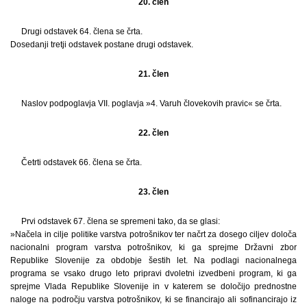
20. člen
Drugi odstavek 64. člena se črta.
Dosedanji tretji odstavek postane drugi odstavek.
21. člen
Naslov podpoglavja VII. poglavja »4. Varuh človekovih pravic« se črta.
22. člen
Četrti odstavek 66. člena se črta.
23. člen
Prvi odstavek 67. člena se spremeni tako, da se glasi:
»Načela in cilje politike varstva potrošnikov ter načrt za dosego ciljev določa
nacionalni program varstva potrošnikov, ki ga sprejme Državni zbor
Republike Slovenije za obdobje šestih let. Na podlagi nacionalnega
programa se vsako drugo leto pripravi dvoletni izvedbeni program, ki ga
sprejme Vlada Republike Slovenije in v katerem se določijo prednostne
naloge na področju varstva potrošnikov, ki se financirajo ali sofinancirajo iz