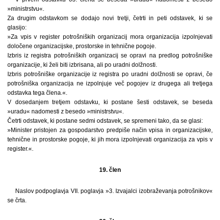
»ministrstvu«.
Za drugim odstavkom se dodajo novi tretji, četrti in peti odstavek, ki se
glasijo:
»Za vpis v register potrošniških organizacij mora organizacija izpolnjevati
določene organizacijske, prostorske in tehnične pogoje.
Izbris iz registra potrošniških organizacij se opravi na predlog potrošniške
organizacije, ki želi biti izbrisana, ali po uradni dolžnosti.
Izbris potrošniške organizacije iz registra po uradni dolžnosti se opravi, če
potrošniška organizacija ne izpolnjuje več pogojev iz drugega ali tretjega
odstavka tega člena.«.
V dosedanjem tretjem odstavku, ki postane šesti odstavek, se beseda
»uradu« nadomesti z besedo »ministrstvu«.
Četrti odstavek, ki postane sedmi odstavek, se spremeni tako, da se glasi:
»Minister pristojen za gospodarstvo predpiše način vpisa in organizacijske,
tehnične in prostorske pogoje, ki jih mora izpolnjevati organizacija za vpis v
register.«.
19. člen
Naslov podpoglavja VII. poglavja »3. Izvajalci izobraževanja potrošnikov«
se črta.