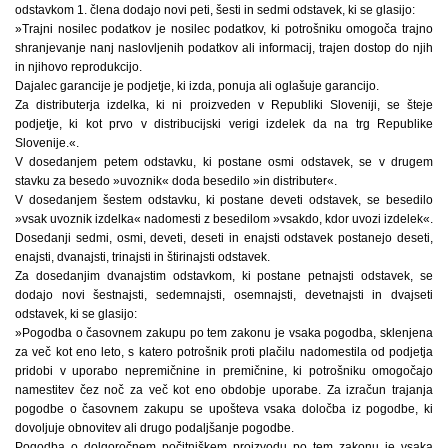
odstavkom 1. člena dodajo novi peti, šesti in sedmi odstavek, ki se glasijo:
»Trajni nosilec podatkov je nosilec podatkov, ki potrošniku omogoča trajno
shranjevanje nanj naslovljenih podatkov ali informacij, trajen dostop do njih
in njihovo reprodukcijo.
Dajalec garancije je podjetje, ki izda, ponuja ali oglašuje garancijo.
Za distributerja izdelka, ki ni proizveden v Republiki Sloveniji, se šteje
podjetje, ki kot prvo v distribucijski verigi izdelek da na trg Republike
Slovenije.«.
V dosedanjem petem odstavku, ki postane osmi odstavek, se v drugem
stavku za besedo »uvoznik« doda besedilo »in distributer«.
V dosedanjem šestem odstavku, ki postane deveti odstavek, se besedilo
»vsak uvoznik izdelka« nadomesti z besedilom »vsakdo, kdor uvozi izdelek«.
Dosedanji sedmi, osmi, deveti, deseti in enajsti odstavek postanejo deseti,
enajsti, dvanajsti, trinajsti in štirinajsti odstavek.
Za dosedanjim dvanajstim odstavkom, ki postane petnajsti odstavek, se
dodajo novi šestnajsti, sedemnajsti, osemnajsti, devetnajsti in dvajseti
odstavek, ki se glasijo:
»Pogodba o časovnem zakupu po tem zakonu je vsaka pogodba, sklenjena
za več kot eno leto, s katero potrošnik proti plačilu nadomestila od podjetja
pridobi v uporabo nepremičnine in premičnine, ki potrošniku omogočajo
namestitev čez noč za več kot eno obdobje uporabe. Za izračun trajanja
pogodbe o časovnem zakupu se upošteva vsaka določba iz pogodbe, ki
dovoljuje obnovitev ali drugo podaljšanje pogodbe.
Pogodba o dolgoročnem počitniškem proizvodu po tem zakonu je vsaka