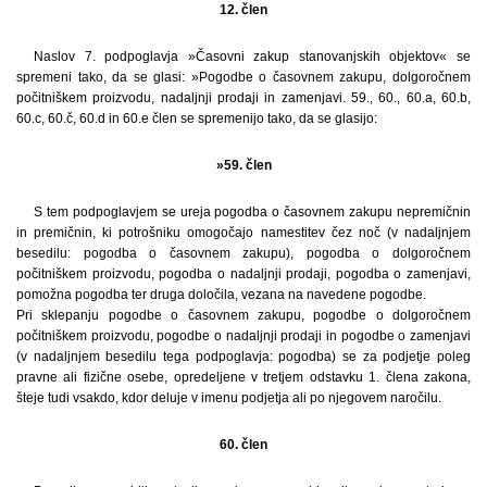
12. člen
Naslov 7. podpoglavja »Časovni zakup stanovanjskih objektov« se
spremeni tako, da se glasi: »Pogodbe o časovnem zakupu, dolgoročnem
počitniškem proizvodu, nadaljnji prodaji in zamenjavi. 59., 60., 60.a, 60.b,
60.c, 60.č, 60.d in 60.e člen se spremenijo tako, da se glasijo:
»59. člen
S tem podpoglavjem se ureja pogodba o časovnem zakupu nepremičnin
in premičnin, ki potrošniku omogočajo namestitev čez noč (v nadaljnjem
besedilu: pogodba o časovnem zakupu), pogodba o dolgoročnem
počitniškem proizvodu, pogodba o nadaljnji prodaji, pogodba o zamenjavi,
pomožna pogodba ter druga določila, vezana na navedene pogodbe.
Pri sklepanju pogodbe o časovnem zakupu, pogodbe o dolgoročnem
počitniškem proizvodu, pogodbe o nadaljnji prodaji in pogodbe o zamenjavi
(v nadaljnjem besedilu tega podpoglavja: pogodba) se za podjetje poleg
pravne ali fizične osebe, opredeljene v tretjem odstavku 1. člena zakona,
šteje tudi vsakdo, kdor deluje v imenu podjetja ali po njegovem naročilu.
60. člen