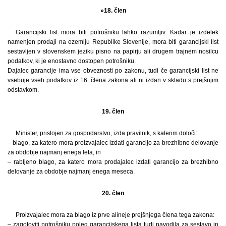
»18. člen
Garancijski list mora biti potrošniku lahko razumljiv. Kadar je izdelek
namenjen prodaji na ozemlju Republike Slovenije, mora biti garancijski list
sestavljen v slovenskem jeziku pisno na papirju ali drugem trajnem nosilcu
podatkov, ki je enostavno dostopen potrošniku.
Dajalec garancije ima vse obveznosti po zakonu, tudi če garancijski list ne
vsebuje vseh podatkov iz 16. člena zakona ali ni izdan v skladu s prejšnjim
odstavkom.
19. člen
Minister, pristojen za gospodarstvo, izda pravilnik, s katerim določi:
– blago, za katero mora proizvajalec izdati garancijo za brezhibno delovanje
za obdobje najmanj enega leta, in
– rabljeno blago, za katero mora prodajalec izdati garancijo za brezhibno
delovanje za obdobje najmanj enega meseca.
20. člen
Proizvajalec mora za blago iz prve alineje prejšnjega člena tega zakona:
– zagotoviti potrošniku poleg garancijskega lista tudi navodila za sestavo in