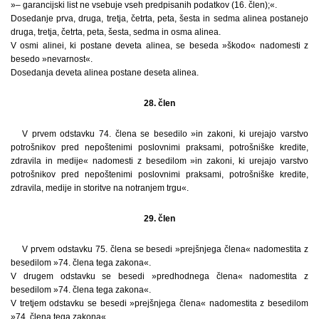
»– garancijski list ne vsebuje vseh predpisanih podatkov (16. člen);«.
Dosedanje prva, druga, tretja, četrta, peta, šesta in sedma alinea postanejo
druga, tretja, četrta, peta, šesta, sedma in osma alinea.
V osmi alinei, ki postane deveta alinea, se beseda »škodo« nadomesti z
besedo »nevarnost«.
Dosedanja deveta alinea postane deseta alinea.
28. člen
V prvem odstavku 74. člena se besedilo »in zakoni, ki urejajo varstvo
potrošnikov pred nepoštenimi poslovnimi praksami, potrošniške kredite,
zdravila in medije« nadomesti z besedilom »in zakoni, ki urejajo varstvo
potrošnikov pred nepoštenimi poslovnimi praksami, potrošniške kredite,
zdravila, medije in storitve na notranjem trgu«.
29. člen
V prvem odstavku 75. člena se besedi »prejšnjega člena« nadomestita z
besedilom »74. člena tega zakona«.
V drugem odstavku se besedi »predhodnega člena« nadomestita z
besedilom »74. člena tega zakona«.
V tretjem odstavku se besedi »prejšnjega člena« nadomestita z besedilom
»74. člena tega zakona«.