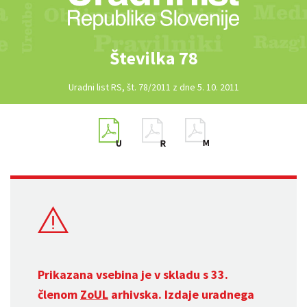
Številka 78
Uradni list RS, št. 78/2011 z dne 5. 10. 2011
Prikazana vsebina je v skladu s 33.
členom
ZoUL
arhivska. Izdaje uradnega