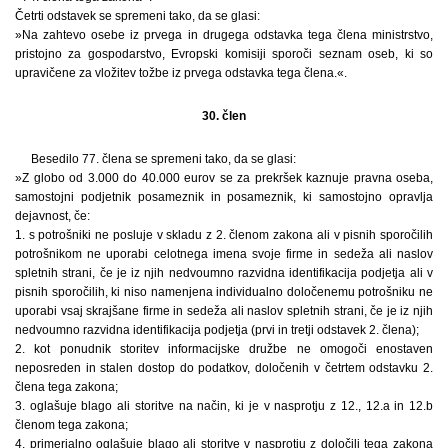
Četrti odstavek se spremeni tako, da se glasi:
»Na zahtevo osebe iz prvega in drugega odstavka tega člena ministrstvo,
pristojno za gospodarstvo, Evropski komisiji sporoči seznam oseb, ki so
upravičene za vložitev tožbe iz prvega odstavka tega člena.«.
30. člen
Besedilo 77. člena se spremeni tako, da se glasi:
»Z globo od 3.000 do 40.000 eurov se za prekršek kaznuje pravna oseba,
samostojni podjetnik posameznik in posameznik, ki samostojno opravlja
dejavnost, če:
1. s potrošniki ne posluje v skladu z 2. členom zakona ali v pisnih sporočilih
potrošnikom ne uporabi celotnega imena svoje firme in sedeža ali naslov
spletnih strani, če je iz njih nedvoumno razvidna identifikacija podjetja ali v
pisnih sporočilih, ki niso namenjena individualno določenemu potrošniku ne
uporabi vsaj skrajšane firme in sedeža ali naslov spletnih strani, če je iz njih
nedvoumno razvidna identifikacija podjetja (prvi in tretji odstavek 2. člena);
2. kot ponudnik storitev informacijske družbe ne omogoči enostaven
neposreden in stalen dostop do podatkov, določenih v četrtem odstavku 2.
člena tega zakona;
3. oglašuje blago ali storitve na način, ki je v nasprotju z 12., 12.a in 12.b
členom tega zakona;
4. primerjalno oglašuje blago ali storitve v nasprotju z določili tega zakona