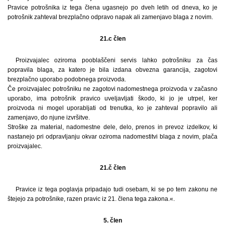
Pravice potrošnika iz tega člena ugasnejo po dveh letih od dneva, ko je
potrošnik zahteval brezplačno odpravo napak ali zamenjavo blaga z novim.
21.c člen
Proizvajalec oziroma pooblaščeni servis lahko potrošniku za čas
popravila blaga, za katero je bila izdana obvezna garancija, zagotovi
brezplačno uporabo podobnega proizvoda.
Če proizvajalec potrošniku ne zagotovi nadomestnega proizvoda v začasno
uporabo, ima potrošnik pravico uveljavljati škodo, ki jo je utrpel, ker
proizvoda ni mogel uporabljati od trenutka, ko je zahteval popravilo ali
zamenjavo, do njune izvršitve.
Stroške za material, nadomestne dele, delo, prenos in prevoz izdelkov, ki
nastanejo pri odpravljanju okvar oziroma nadomestitvi blaga z novim, plača
proizvajalec.
21.č člen
Pravice iz tega poglavja pripadajo tudi osebam, ki se po tem zakonu ne
štejejo za potrošnike, razen pravic iz 21. člena tega zakona.«.
5. člen