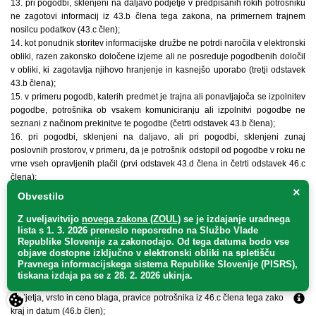
13. pri pogodbi, sklenjeni na daljavo podjetje v predpisanih rokih potrošniku
ne zagotovi informacij iz 43.b člena tega zakona, na primernem trajnem
nosilcu podatkov (43.c člen);
14. kot ponudnik storitev informacijske družbe ne potrdi naročila v elektronski
obliki, razen zakonsko določene izjeme ali ne posreduje pogodbenih določil
v obliki, ki zagotavlja njihovo hranjenje in kasnejšo uporabo (tretji odstavek
43.b člena);
15. v primeru pogodb, katerih predmet je trajna ali ponavljajoča se izpolnitev
pogodbe, potrošnika ob vsakem komuniciranju ali izpolnitvi pogodbe ne
seznani z načinom prekinitve te pogodbe (četrti odstavek 43.b člena);
16. pri pogodbi, sklenjeni na daljavo, ali pri pogodbi, sklenjeni zunaj
poslovnih prostorov, v primeru, da je potrošnik odstopil od pogodbe v roku ne
vrne vseh opravljenih plačil (prvi odstavek 43.d člena in četrti odstavek 46.c
člena);
17. uporablja sistem klicev brez posredovanja človeka, faksimile napravo in
×
Obvestilo
elektronsko pošto brez vnaprejšnjega soglasja potrošnika, ki mu je bilo
sporočilo namenjeno (prvi odstavek 45.a člena);
Z uveljavitvijo
novega zakona (ZOUL)
se je
izdajanje uradnega
lista s 1. 3. 2026 preneslo
neposredno
na Službo Vlade
18. potrošniku pošilja sporočila, ki so namenjena sklenitvi pogodbe za
Republike Slovenije za zakonodajo
. Od tega datuma bodo vse
dobavo kateregakoli blaga ali katerekoli storitve, čeprav potrošnik izjavi, da
objave dostopne izključno v elektronski obliki na spletišču
jih ne želi več prejemati (tretji odstavek 45.a člena);
Pravnega informacijskega sistema Republike Slovenije (PISRS),
19. pri pogodbi, sklenjeni zunaj poslovnih prostorov, v predpisanih rokih
tiskana izdaja pa se z 28. 2. 2026 ukinja.
potrošniku ne izroči pisnega obvestila, ki vsebuje vsaj firmo in sedež
podjetja, vrsto in ceno blaga, pravice potrošnika iz 46.c člena tega zakona ter
kraj in datum (46.b člen);