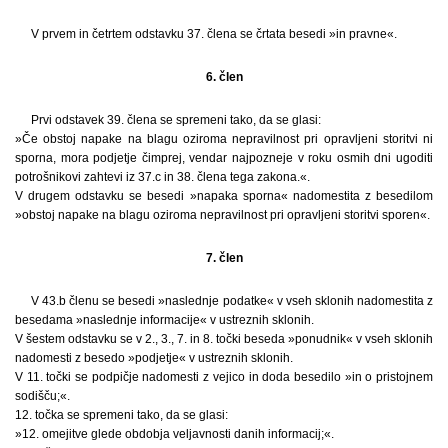
V prvem in četrtem odstavku 37. člena se črtata besedi »in pravne«.
6. člen
Prvi odstavek 39. člena se spremeni tako, da se glasi:
»Če obstoj napake na blagu oziroma nepravilnost pri opravljeni storitvi ni
sporna, mora podjetje čimprej, vendar najpozneje v roku osmih dni ugoditi
potrošnikovi zahtevi iz 37.c in 38. člena tega zakona.«.
V drugem odstavku se besedi »napaka sporna« nadomestita z besedilom
»obstoj napake na blagu oziroma nepravilnost pri opravljeni storitvi sporen«.
7. člen
V 43.b členu se besedi »naslednje podatke« v vseh sklonih nadomestita z
besedama »naslednje informacije« v ustreznih sklonih.
V šestem odstavku se v 2., 3., 7. in 8. točki beseda »ponudnik« v vseh sklonih
nadomesti z besedo »podjetje« v ustreznih sklonih.
V 11. točki se podpičje nadomesti z vejico in doda besedilo »in o pristojnem
sodišču;«.
12. točka se spremeni tako, da se glasi:
»12. omejitve glede obdobja veljavnosti danih informacij;«.