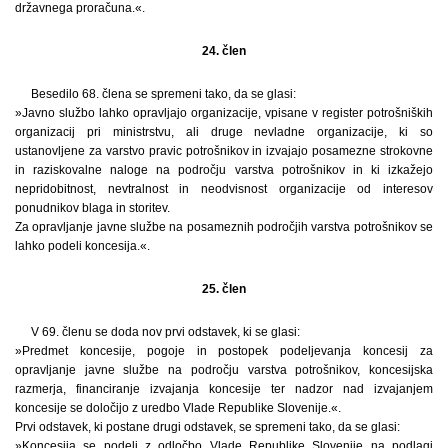
državnega proračuna.«.
24. člen
Besedilo 68. člena se spremeni tako, da se glasi:
»Javno službo lahko opravljajo organizacije, vpisane v register potrošniških
organizacij pri ministrstvu, ali druge nevladne organizacije, ki so
ustanovljene za varstvo pravic potrošnikov in izvajajo posamezne strokovne
in raziskovalne naloge na področju varstva potrošnikov in ki izkažejo
nepridobitnost, nevtralnost in neodvisnost organizacije od interesov
ponudnikov blaga in storitev.
Za opravljanje javne službe na posameznih področjih varstva potrošnikov se
lahko podeli koncesija.«.
25. člen
V 69. členu se doda nov prvi odstavek, ki se glasi:
»Predmet koncesije, pogoje in postopek podeljevanja koncesij za
opravljanje javne službe na področju varstva potrošnikov, koncesijska
razmerja, financiranje izvajanja koncesije ter nadzor nad izvajanjem
koncesije se določijo z uredbo Vlade Republike Slovenije.«.
Prvi odstavek, ki postane drugi odstavek, se spremeni tako, da se glasi:
»Koncesija se podeli z odločbo Vlade Republike Slovenije na podlagi