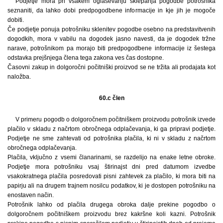
Podjetje mora pri vsakem oglaševanju sklepanja pogodbe potrošnika
seznaniti, da lahko dobi predpogodbene informacije in kje jih je mogoče
dobiti.
Če podjetje ponuja potrošniku sklenitev pogodbe osebno na predstavitvenih
dogodkih, mora v vabilu na dogodek jasno navesti, da je dogodek tržne
narave, potrošnikom pa morajo biti predpogodbene informacije iz šestega
odstavka prejšnjega člena tega zakona ves čas dostopne.
Časovni zakup in dolgoročni počitniški proizvod se ne tržita ali prodajata kot
naložba.
60.c člen
V primeru pogodb o dolgoročnem počitniškem proizvodu potrošnik izvede
plačilo v skladu z načrtom obročnega odplačevanja, ki ga pripravi podjetje.
Podjetje ne sme zahtevati od potrošnika plačila, ki ni v skladu z načrtom
obročnega odplačevanja.
Plačila, vključno z vsemi članarinami, se razdelijo na enake letne obroke.
Podjetje mora potrošniku vsaj štirinajst dni pred datumom izvedbe
vsakokratnega plačila posredovati pisni zahtevek za plačilo, ki mora biti na
papirju ali na drugem trajnem nosilcu podatkov, ki je dostopen potrošniku na
enostaven način.
Potrošnik lahko od plačila drugega obroka dalje prekine pogodbo o
dolgoročnem počitniškem proizvodu brez kakršne koli kazni. Potrošnik