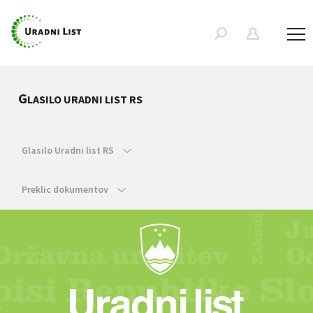
G
LASILO URADNI LIST RS
Glasilo Uradni list RS
Preklic dokumentov