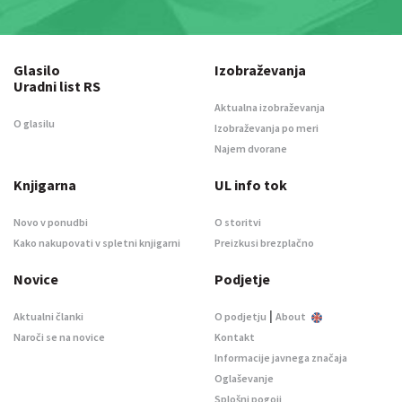
Glasilo
Izobraževanja
Uradni list RS
Aktualna izobraževanja
O glasilu
Izobraževanja po meri
Najem dvorane
Knjigarna
UL info tok
Novo v ponudbi
O storitvi
Kako nakupovati v spletni knjigarni
Preizkusi brezplačno
Novice
Podjetje
|
Aktualni članki
O podjetju
About
Naroči se na novice
Kontakt
Informacije javnega značaja
Oglaševanje
Splošni pogoji