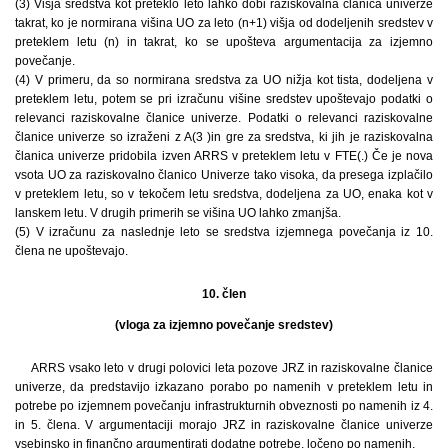
(3) Višja sredstva kot preteklo leto lahko dobi raziskovalna članica univerze
takrat, ko je normirana višina UO za leto (n+1) višja od dodeljenih sredstev v
preteklem letu (n) in takrat, ko se upošteva argumentacija za izjemno
povečanje.
(4) V primeru, da so normirana sredstva za UO nižja kot tista, dodeljena v
preteklem letu, potem se pri izračunu višine sredstev upoštevajo podatki o
relevanci raziskovalne članice univerze. Podatki o relevanci raziskovalne
članice univerze so izraženi z A(3 )in gre za sredstva, ki jih je raziskovalna
članica univerze pridobila izven ARRS v preteklem letu v FTE(.) Če je nova
vsota UO za raziskovalno članico Univerze tako visoka, da presega izplačilo
v preteklem letu, so v tekočem letu sredstva, dodeljena za UO, enaka kot v
lanskem letu. V drugih primerih se višina UO lahko zmanjša.
(5) V izračunu za naslednje leto se sredstva izjemnega povečanja iz 10.
člena ne upoštevajo.
10. člen
(vloga za izjemno povečanje sredstev)
ARRS vsako leto v drugi polovici leta pozove JRZ in raziskovalne članice
univerze, da predstavijo izkazano porabo po namenih v preteklem letu in
potrebe po izjemnem povečanju infrastrukturnih obveznosti po namenih iz 4.
in 5. člena. V argumentaciji morajo JRZ in raziskovalne članice univerze
vsebinsko in finančno argumentirati dodatne potrebe, ločeno po namenih.