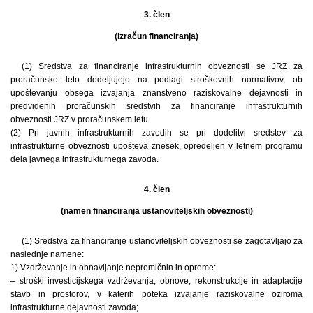
3. člen
(izračun financiranja)
(1) Sredstva za financiranje infrastrukturnih obveznosti se JRZ za
proračunsko leto dodeljujejo na podlagi stroškovnih normativov, ob
upoštevanju obsega izvajanja znanstveno raziskovalne dejavnosti in
predvidenih proračunskih sredstvih za financiranje infrastrukturnih
obveznosti JRZ v proračunskem letu.
(2) Pri javnih infrastrukturnih zavodih se pri dodelitvi sredstev za
infrastrukturne obveznosti upošteva znesek, opredeljen v letnem programu
dela javnega infrastrukturnega zavoda.
4. člen
(namen financiranja ustanoviteljskih obveznosti)
(1) Sredstva za financiranje ustanoviteljskih obveznosti se zagotavljajo za
naslednje namene:
1) Vzdrževanje in obnavljanje nepremičnin in opreme:
– stroški investicijskega vzdrževanja, obnove, rekonstrukcije in adaptacije
stavb in prostorov, v katerih poteka izvajanje raziskovalne oziroma
infrastrukturne dejavnosti zavoda;