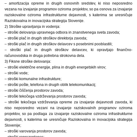
– amortizacija opreme in drugih osnovnih sredstev, ki niso neposredno
vezana na izvajanje programov oziroma projektov, so pa osnova za izvajanje
raziskovalne oziroma infrastrukturne dejavnosti, s katerima se uresničuje
Raziskovalna in inovacijska strategija Slovenije.
2) Stroške upravljanja in vodenja:
– stroški delovanja upravnega odbora in znanstvenega sveta zavoda;
– stroški plač in drugih stroškov direktorja zavoda;
– stroški plač in drugih stroškov delavcev s posebnimi pooblastili;
– stroški plač in drugih stroškov delavcev, ki opravljajo finančno-
računovodska in druga potrebna strokovna dela.
3) Fiksne stroške delovanja:
– stroški električne energije, plina in drugih energetskih virov;
– stroški vode;
– stroški komunalne infrastrukture;
– stroški pošte, telefona in drugih oblik telekomunikacij;
– stroški čiščenja prostorov zavoda;
– stroški tekočega vzdrževanja prostorov zavoda;
– stroški tekočega vzdrževanja opreme za izvajanje dejavnosti zavoda, ki
niso neposredno vezani na izvajanje raziskovalnih programov oziroma
projektov, so pa podlaga za izvajanje raziskovalne oziroma infrastrukturne
dejavnosti, s katerima se uresničuje Raziskovalna in inovacijska strategija
Slovenije;
– stroški varovanja prostorov zavoda;
– stroški reprezentance;