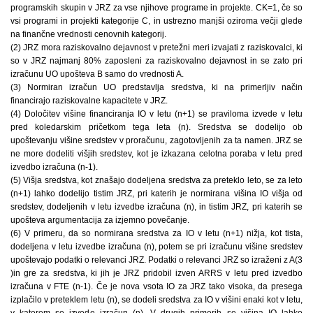
programskih skupin v JRZ za vse njihove programe in projekte. CK=1, če so
vsi programi in projekti kategorije C, in ustrezno manjši oziroma večji glede
na finančne vrednosti cenovnih kategorij.
(2) JRZ mora raziskovalno dejavnost v pretežni meri izvajati z raziskovalci, ki
so v JRZ najmanj 80% zaposleni za raziskovalno dejavnost in se zato pri
izračunu UO upošteva B samo do vrednosti A.
(3) Normiran izračun UO predstavlja sredstva, ki na primerljiv način
financirajo raziskovalne kapacitete v JRZ.
(4) Določitev višine financiranja IO v letu (n+1) se praviloma izvede v letu
pred koledarskim pričetkom tega leta (n). Sredstva se dodelijo ob
upoštevanju višine sredstev v proračunu, zagotovljenih za ta namen. JRZ se
ne more dodeliti višjih sredstev, kot je izkazana celotna poraba v letu pred
izvedbo izračuna (n-1).
(5) Višja sredstva, kot znašajo dodeljena sredstva za preteklo leto, se za leto
(n+1) lahko dodelijo tistim JRZ, pri katerih je normirana višina IO višja od
sredstev, dodeljenih v letu izvedbe izračuna (n), in tistim JRZ, pri katerih se
upošteva argumentacija za izjemno povečanje.
(6) V primeru, da so normirana sredstva za IO v letu (n+1) nižja, kot tista,
dodeljena v letu izvedbe izračuna (n), potem se pri izračunu višine sredstev
upoštevajo podatki o relevanci JRZ. Podatki o relevanci JRZ so izraženi z A(3
)in gre za sredstva, ki jih je JRZ pridobil izven ARRS v letu pred izvedbo
izračuna v FTE (n-1). Če je nova vsota IO za JRZ tako visoka, da presega
izplačilo v preteklem letu (n), se dodeli sredstva za IO v višini enaki kot v letu,
v katerem se izvede izračun (n). V drugih primerih se višina IO lahko