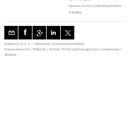
Izjava o varstvu osebnih podatkov
E-dražbe
Uradni list d. o. o. – v likvidaciji / Vse pravice pridržane.
Pravna obvestila
/
Piškotki
/ Avtorji:
TriTim spletna agencija
v sodelovanju z
2Mobile