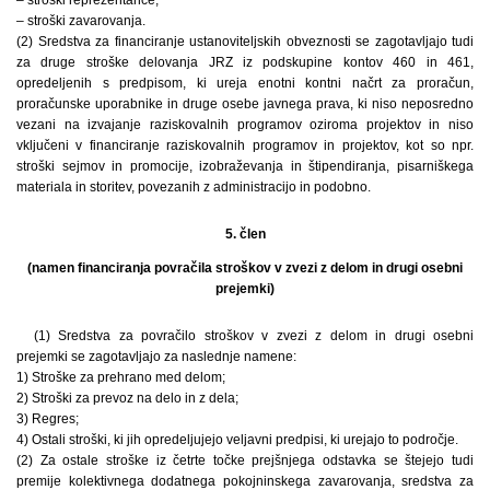
– stroški zavarovanja.
(2) Sredstva za financiranje ustanoviteljskih obveznosti se zagotavljajo tudi
za druge stroške delovanja JRZ iz podskupine kontov 460 in 461,
opredeljenih s predpisom, ki ureja enotni kontni načrt za proračun,
proračunske uporabnike in druge osebe javnega prava, ki niso neposredno
vezani na izvajanje raziskovalnih programov oziroma projektov in niso
vključeni v financiranje raziskovalnih programov in projektov, kot so npr.
stroški sejmov in promocije, izobraževanja in štipendiranja, pisarniškega
materiala in storitev, povezanih z administracijo in podobno.
5. člen
(namen financiranja povračila stroškov v zvezi z delom in drugi osebni
prejemki)
(1) Sredstva za povračilo stroškov v zvezi z delom in drugi osebni
prejemki se zagotavljajo za naslednje namene:
1) Stroške za prehrano med delom;
2) Stroški za prevoz na delo in z dela;
3) Regres;
4) Ostali stroški, ki jih opredeljujejo veljavni predpisi, ki urejajo to področje.
(2) Za ostale stroške iz četrte točke prejšnjega odstavka se štejejo tudi
premije kolektivnega dodatnega pokojninskega zavarovanja, sredstva za