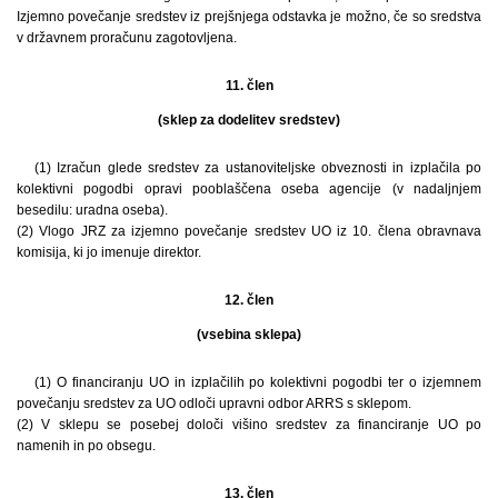
Izjemno povečanje sredstev iz prejšnjega odstavka je možno, če so sredstva
v državnem proračunu zagotovljena.
11. člen
(sklep za dodelitev sredstev)
(1) Izračun glede sredstev za ustanoviteljske obveznosti in izplačila po
kolektivni pogodbi opravi pooblaščena oseba agencije (v nadaljnjem
besedilu: uradna oseba).
(2) Vlogo JRZ za izjemno povečanje sredstev UO iz 10. člena obravnava
komisija, ki jo imenuje direktor.
12. člen
(vsebina sklepa)
(1) O financiranju UO in izplačilih po kolektivni pogodbi ter o izjemnem
povečanju sredstev za UO odloči upravni odbor ARRS s sklepom.
(2) V sklepu se posebej določi višino sredstev za financiranje UO po
namenih in po obsegu.
13. člen