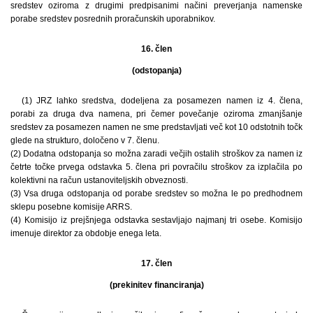
sredstev oziroma z drugimi predpisanimi načini preverjanja namenske
porabe sredstev posrednih proračunskih uporabnikov.
16. člen
(odstopanja)
(1) JRZ lahko sredstva, dodeljena za posamezen namen iz 4. člena,
porabi za druga dva namena, pri čemer povečanje oziroma zmanjšanje
sredstev za posamezen namen ne sme predstavljati več kot 10 odstotnih točk
glede na strukturo, določeno v 7. členu.
(2) Dodatna odstopanja so možna zaradi večjih ostalih stroškov za namen iz
četrte točke prvega odstavka 5. člena pri povračilu stroškov za izplačila po
kolektivni na račun ustanoviteljskih obveznosti.
(3) Vsa druga odstopanja od porabe sredstev so možna le po predhodnem
sklepu posebne komisije ARRS.
(4) Komisijo iz prejšnjega odstavka sestavljajo najmanj tri osebe. Komisijo
imenuje direktor za obdobje enega leta.
17. člen
(prekinitev financiranja)