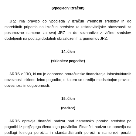
(vpogled v izračun)
JRZ ima pravico do vpogleda v izračun vrednosti sredstev in do
morebitnih pripomb na izračun sredstev za ustanoviteljske obveznosti za
posamezne namene za svoj JRZ in do seznanitve z višino sredstev,
dodeljenih na podlagi dodatnih obrazloženih argumentov JRZ.
14. člen
(sklenitev pogodbe)
ARRS z JRO, ki mu je odobreno proračunsko financiranje infrastrukturnih
obveznosti, sklene letno pogodbo, s katero se uredijo medsebojne pravice,
obveznosti in odgovornosti.
15. člen
(nadzor)
ARRS opravlja finančni nadzor nad namensko porabo sredstev po
pogodbi iz prejšnjega člena tega pravilnika. Finančni nadzor se opravlja na
podlagi letnega poročila in standardiziranih poročil o namenski porabi