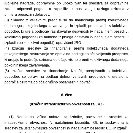
jubilejne nagrade, odpravnine ob upokojitvah ter sredstva za odpravnine
zaradi odpovedi pogodb o zaposlitvi iz poslovnega razloga oziroma v
primeru presežnih delavcev.
(3) Skladno z veljavnimi predpisi so do financiranja premij kolektivnega
dodatnega pokojninskega zavarovanja in izplačil, predpisanih s kolektivno
pogodbo, ki ureja področje raziskovalne dejavnosti (v nadaljnjem besedilu:
kolektivna pogodba) za namene iz prvega odstavka (v nadaljnjem besedilu:
izplačila po kolektivni pogodbi), upravičeni JRO.
(4) Izračun sredstev za financiranje premij kolektivnega dodatnega
pokojninskega zavarovanja se opravi na podlagi določil veljavnih predpisov,
ki urejajo to področje oziroma določajo višino premij kolektivnega dodatnega
pokojninskega zavarovanja.
(5) Izračun sredstev za financiranje izplačil, predpisanih s kolektivno
pogodbo, se opravi na podlagi določil veljavnih predpisov, ki urejajo to
področje oziroma določajo višino posameznih povračil.
6. člen
(izračun infrastrukturnih obveznosti za JRZ)
(1) Normirana višina nakazil za izdatke, povezane s sredstvi za
infrastrukturne obveznosti (v nadaljnjem besedilu: IO), je sestavljena iz
sredstev za ustanoviteljske obveznosti (v nadaljnjem besedilu: UO) in izplačil