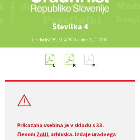
Številka 4
Uradni list RS, št. 4/2011 z dne 21. 1. 2011
Prikazana vsebina je v skladu s 33.
členom
ZoUL
arhivska. Izdaje uradnega