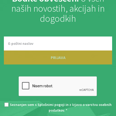
naših novostih, akcijah in
dogodkih
PRIJAVA
Seznanjen sem s
Splošnimi pogoji
in z
Izjavo o varstvu osebnih
podatkov
. *