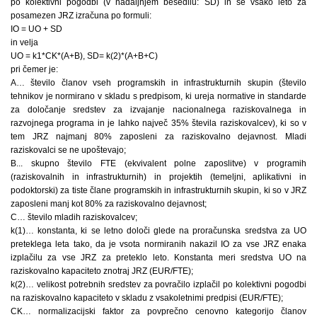
po kolektivni pogodbi (v nadaljnjem besedilu: SD) in se vsako leto za
posamezen JRZ izračuna po formuli:
IO = UO + SD
in velja
UO = k1*CK*(A+B), SD= k(2)*(A+B+C)
pri čemer je:
A… število članov vseh programskih in infrastrukturnih skupin (število
tehnikov je normirano v skladu s predpisom, ki ureja normative in standarde
za določanje sredstev za izvajanje nacionalnega raziskovalnega in
razvojnega programa in je lahko največ 35% števila raziskovalcev), ki so v
tem JRZ najmanj 80% zaposleni za raziskovalno dejavnost. Mladi
raziskovalci se ne upoštevajo;
B... skupno število FTE (ekvivalent polne zaposlitve) v programih
(raziskovalnih in infrastrukturnih) in projektih (temeljni, aplikativni in
podoktorski) za tiste člane programskih in infrastrukturnih skupin, ki so v JRZ
zaposleni manj kot 80% za raziskovalno dejavnost;
C… število mladih raziskovalcev;
k(1)… konstanta, ki se letno določi glede na proračunska sredstva za UO
preteklega leta tako, da je vsota normiranih nakazil IO za vse JRZ enaka
izplačilu za vse JRZ za preteklo leto. Konstanta meri sredstva UO na
raziskovalno kapaciteto znotraj JRZ (EUR/FTE);
k(2)… velikost potrebnih sredstev za povračilo izplačil po kolektivni pogodbi
na raziskovalno kapaciteto v skladu z vsakoletnimi predpisi (EUR/FTE);
CK… normalizacijski faktor za povprečno cenovno kategorijo članov