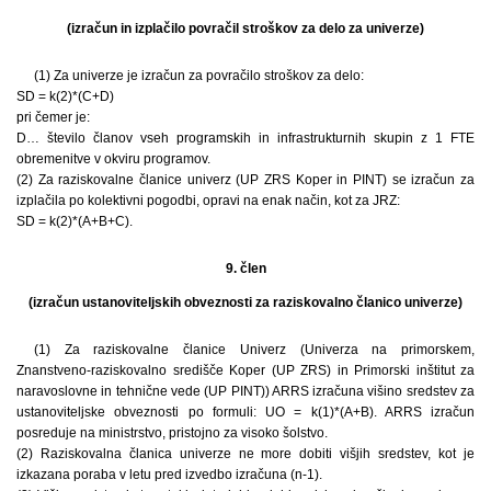
(izračun in izplačilo povračil stroškov za delo za univerze)
(1) Za univerze je izračun za povračilo stroškov za delo:
SD = k(2)*(C+D)
pri čemer je:
D… število članov vseh programskih in infrastrukturnih skupin z 1 FTE
obremenitve v okviru programov.
(2) Za raziskovalne članice univerz (UP ZRS Koper in PINT) se izračun za
izplačila po kolektivni pogodbi, opravi na enak način, kot za JRZ:
SD = k(2)*(A+B+C).
9. člen
(izračun ustanoviteljskih obveznosti za raziskovalno članico univerze)
(1) Za raziskovalne članice Univerz (Univerza na primorskem,
Znanstveno-raziskovalno središče Koper (UP ZRS) in Primorski inštitut za
naravoslovne in tehnične vede (UP PINT)) ARRS izračuna višino sredstev za
ustanoviteljske obveznosti po formuli: UO = k(1)*(A+B). ARRS izračun
posreduje na ministrstvo, pristojno za visoko šolstvo.
(2) Raziskovalna članica univerze ne more dobiti višjih sredstev, kot je
izkazana poraba v letu pred izvedbo izračuna (n-1).