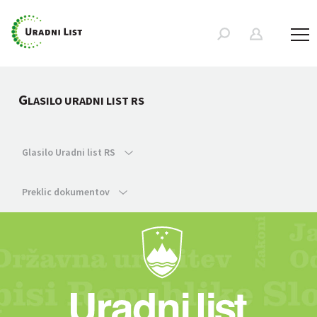
G
LASILO URADNI LIST RS
Glasilo Uradni list RS
Preklic dokumentov