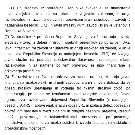
(1) Do sredstev iz proračuna Republike Slovenije za financiranje
ustanoviteljskih obveznosti so skladno z veljavnim zakonom, ki ureja
raziskovalno in razvojno dejavnost, upravičeni javni raziskovalni zavodi (v
nadaljnjem besedilu: JRZ) in javni infrastrukturni zavodi, ki jih je ustanovila
Republika Slovenija.
(2) Do sredstev iz proračuna Republike Slovenije za financiranje povračil
sredstev v zvezi z delom in drugih osebnih prejemkov so upravičeni JRZ,
javni infrastrukturni zavodi ter univerze in drugi visokošolski zavodi, ki jih je
ustanovila Republika Slovenija (v nadaljnjem besedilu: JRO), če izvajajo
javno službo na področju raziskovalne dejavnosti, zaposlujejo mlade
raziskovalce in za namene po tem pravilniku še niso financirane iz
državnega proračuna.
(3) Za raziskovalne članice univerz, za katere uredba, ki ureja javno
financiranje visokošolskih in drugih zavodov, članih univerz določa, da se
obseg stroškov upravljanja in vodenja ter fiksnih stroškov določi po
metodologiji, po kateri se izračunava ustanoviteljske obveznosti, Javna
agencija za raziskovalno dejavnost Republike Slovenije (v nadaljnjem
besedilu: ARRS) napravi enak izračun kot za JRZ in izplača delež, povezan s
povračilom sredstev v zvezi z delom in drugimi osebnimi prejemki, izračun
deleža, povezanega z ustanoviteljskimi obveznostmi, pa posreduje
ministrstvu, pristojnemu za visoko šolstvo, ki izvede financiranje v skladu s
proračunskimi možnostmi.