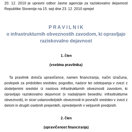
20. 12. 2010 je upravni odbor Javne agencije za raziskovalno dejavnost
Republike Slovenije na 15. seji dne 23. 12. 2010 sprejel
P R A V I L N I K
o infrastrukturnih obveznostih zavodom, ki opravljajo
raziskovalno dejavnost
1. člen
(vsebina pravilnika)
Ta pravilnik določa upravičence, namen financiranja, način izračuna,
postopek za pridobitev sredstev, pogodbo, nadzor ter odstopanja v zvezi z
dodeljenimi sredstvi iz naslova infrastrukturnih obveznosti zavodom, ki
opravljajo raziskovalno dejavnost (v nadaljnjem besedilu: infrastrukturne
obveznosti), in sicer ustanoviteljskih obveznosti in povračil sredstev v zvezi z
delom in drugih osebnih prejemkih, opredeljenih v veljavnih predpisih.
2. člen
(upravičenost financiranja)