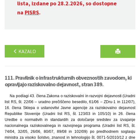
lista, izdane po 28.2.2026, so dostopne
na
PISRS
.
KAZALO
111. Pravilnik o infrastrukturnih obveznostih zavodom, ki
opravljajo raziskovalno dejavnost, stran 389.
Na podlagi 43. člena Zakona o raziskovalni in razvojni dejavnosti (Uradni
list RS, št. 22/06 – uradno prečiščeno besedilo, 61/06 – ZDru-1 in 112/07),
16. člena Sklepa o ustanovitvi Javne agencije za raziskovalno dejavnost
Republike Slovenije (Uradni list RS, št. 123/03 in 105/10) in 26. člena
Uredbe o normativih in standardih za določanje sredstev za izvajanje
nacionalnega raziskovalnega in razvojnega programa (Uradni list RS, št.
74/04, 32/05, 26/06, 80/07, 89/08 in 102/09) po predhodnem soglasju
ministra za visoko šolstvo, znanost in tehnologijo št. 0071-5/2010/12 z dne