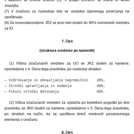
zmanjša.
(7) V izračunu za naslednje leto se sredstva izjemnega povečanja ne
upoštevajo.
(8) Za novoustanovljene JRZ se prvo leto dodeli do 80% normiranih sredstev
za IO.
7. člen
(struktura sredstev po namenih)
(1) Višina izračunanih sredstev za UO se JRZ dodeli za namene,
opredeljene v 4. členu tega pravilnika, po naslednji strukturi:
– Vzdrževanje in obnavljanje nepremičnin    20%;

– Stroški upravljanja in vodenja            40%;

– Fiksni stroški delovanja                  40%.
(2) Višina izračunanih sredstev za izplačila po kolektivni pogodbi po tem
pravilniku se JRO dodeli za namene, opredeljene v 5. členu tega pravilnika,
po strukturi na način, da se upošteva delež vrednosti posameznega
elementa v izračunu.
8. člen