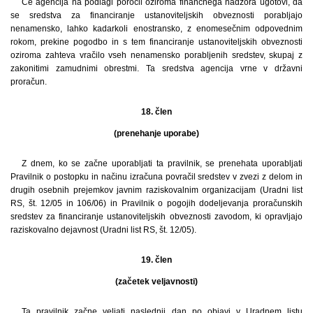
Če agencija na podlagi poročil oziroma finančnega nadzora ugotovi, da
se sredstva za financiranje ustanoviteljskih obveznosti porabljajo
nenamensko, lahko kadarkoli enostransko, z enomesečnim odpovednim
rokom, prekine pogodbo in s tem financiranje ustanoviteljskih obveznosti
oziroma zahteva vračilo vseh nenamensko porabljenih sredstev, skupaj z
zakonitimi zamudnimi obrestmi. Ta sredstva agencija vrne v državni
proračun.
18. člen
(prenehanje uporabe)
Z dnem, ko se začne uporabljati ta pravilnik, se prenehata uporabljati
Pravilnik o postopku in načinu izračuna povračil sredstev v zvezi z delom in
drugih osebnih prejemkov javnim raziskovalnim organizacijam (Uradni list
RS, št. 12/05 in 106/06) in Pravilnik o pogojih dodeljevanja proračunskih
sredstev za financiranje ustanoviteljskih obveznosti zavodom, ki opravljajo
raziskovalno dejavnost (Uradni list RS, št. 12/05).
19. člen
(začetek veljavnosti)
Ta pravilnik začne veljati naslednji dan po objavi v Uradnem listu