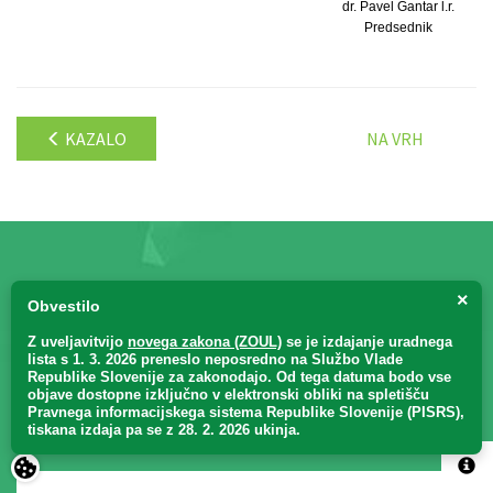
dr. Pavel Gantar l.r.
Predsednik
KAZALO
NA VRH
Bodite obveščeni
o vseh
×
Obvestilo
naših novostih, akcijah in
Z uveljavitvijo
novega zakona (ZOUL)
se je
izdajanje uradnega
lista s 1. 3. 2026 preneslo
neposredno
na Službo Vlade
Republike Slovenije za zakonodajo
. Od tega datuma bodo vse
dogodkih
objave dostopne izključno v elektronski obliki na spletišču
Pravnega informacijskega sistema Republike Slovenije (PISRS),
tiskana izdaja pa se z 28. 2. 2026 ukinja.