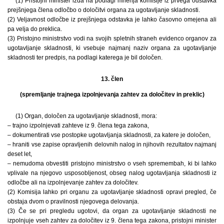
(1) Pristojni minister izda na podlagi mnenja komisije iz prvega odstavka
prejšnjega člena odločbo o določitvi organa za ugotavljanje skladnosti.
(2) Veljavnost odločbe iz prejšnjega odstavka je lahko časovno omejena ali
pa velja do preklica.
(3) Pristojno ministrstvo vodi na svojih spletnih straneh evidenco organov za
ugotavljanje skladnosti, ki vsebuje najmanj naziv organa za ugotavljanje
skladnosti ter predpis, na podlagi katerega je bil določen.
13. člen
(spremljanje trajnega izpolnjevanja zahtev za določitev in preklic)
(1) Organ, določen za ugotavljanje skladnosti, mora:
– trajno izpolnjevati zahteve iz 9. člena tega zakona,
– dokumentirati vse postopke ugotavljanja skladnosti, za katere je določen,
– hraniti vse zapise opravljenih delovnih nalog in njihovih rezultatov najmanj
deset let,
– nemudoma obvestiti pristojno ministrstvo o vseh spremembah, ki bi lahko
vplivale na njegovo usposobljenost, obseg nalog ugotavljanja skladnosti iz
odločbe ali na izpolnjevanje zahtev za določitev.
(2) Komisija lahko pri organu za ugotavljanje skladnosti opravi pregled, če
obstaja dvom o pravilnosti njegovega delovanja.
(3) Če se pri pregledu ugotovi, da organ za ugotavljanje skladnosti ne
izpolnjuje vseh zahtev za določitev iz 9. člena tega zakona, pristojni minister