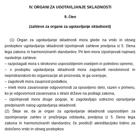
IV. ORGANI ZA UGOTAVLJANJE SKLADNOSTI
9. člen
(zahteve za organe za ugotavljanje skladnosti)
(1) Organ za ugotavljanje skladnosti mora glede na vrsto in obseg
postopkov ugotavljanja skladnosti izpolnjevati zahteve predpisa iz 5. člena
tega zakona in harmoniziranih standardov. Pri tem mora izpolnjevati najmanj
naslednje zahteve:
– razpolagati mora s strokovno usposobljenim osebjem in potrebno opremo,
– v postopku ugotavljanja skladnosti mora zagotoviti neodvisnost in
nepristranskost do organizacije ali proizvoda, ki ga ocenjuje,
– zagotoviti mora zaupnost podatkov,
– imeti mora zavarovanje odgovornosti za opravljeno delo, razen v primeru,
ko je odgovornost zavarovana s strani države na podlagi zakona,
– izpolnjevati mora druge pogoje, ki zagotavljajo ustrezno opravljanje
predpisanih nalog ugotavljanja skladnosti.
(2) Šteje se, da je organ za ugotavljanje skladnosti usposobljen za
izpolnjevanje zahtev iz prejšnjega odstavka, predpisa iz 5. člena tega
zakona in harmoniziranih standardov, če predloži akreditacijsko listino za
določeno vrsto in obseg postopkov.