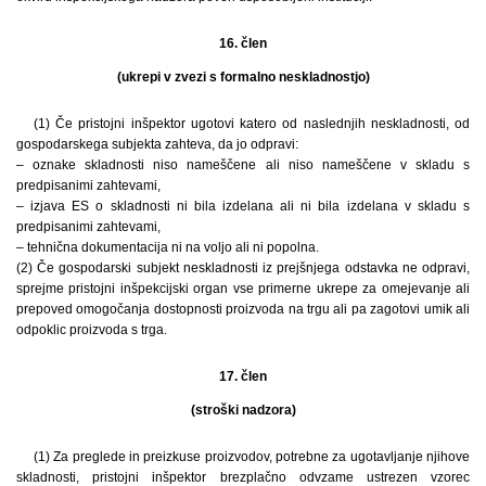
16. člen
(ukrepi v zvezi s formalno neskladnostjo)
(1) Če pristojni inšpektor ugotovi katero od naslednjih neskladnosti, od
gospodarskega subjekta zahteva, da jo odpravi:
– oznake skladnosti niso nameščene ali niso nameščene v skladu s
predpisanimi zahtevami,
– izjava ES o skladnosti ni bila izdelana ali ni bila izdelana v skladu s
predpisanimi zahtevami,
– tehnična dokumentacija ni na voljo ali ni popolna.
(2) Če gospodarski subjekt neskladnosti iz prejšnjega odstavka ne odpravi,
sprejme pristojni inšpekcijski organ vse primerne ukrepe za omejevanje ali
prepoved omogočanja dostopnosti proizvoda na trgu ali pa zagotovi umik ali
odpoklic proizvoda s trga.
17. člen
(stroški nadzora)
(1) Za preglede in preizkuse proizvodov, potrebne za ugotavljanje njihove
skladnosti, pristojni inšpektor brezplačno odvzame ustrezen vzorec