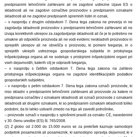
predpisanimi tehničnimi zahtevami ali ne zagotovi ustrezne izjave ES o
skladnosti ali ne zagotovi označitve proizvodov s predpisanim oznakami
skladnosti ali ne zagotovi predpisanih spremnih listin in oznak,
– v nasprotju z drugim odstavkom 7. člena tega zakona ne preverja in ne
zagotavlja skladnosti proizvodov s predpisanimi tehničnimi zahtevami ali ne
izvaja korektivnih ukrepov za zagotavljanje skladnosti ali če je to potrebno ne
umakne ali odpokliče proizvoda ali ne vodi evidenc neskladnih proizvodov in
sprejetih ukrepov ali ne obvešča o proizvodu, ki pomeni tveganje, in o
sprejetih ukrepih ustreznega gospodarskega subjekta in pristojnega
inšpekcijskega organa ali ne sodeluje s pristojnimi inšpekcijskimi organi pri
vseh dejavnostih, katerih cilj je odpraviti tveganja,
– v nasprotju s četrtim odstavkom 7. člena tega zakona na zahtevo
pristojnega inšpekcijskega organa ne zagotovi identifikacijskih podatkov
gospodarskih subjektov,
– v nasprotju s petim odstavkom 7. člena tega zakona označi proizvode, ki
niso skladni s predpisanimi tehničnimi zahtevami ali proizvode za katere ni
predpisana označitev z oznakami skladnosti ali označi proizvode z oznakami
skladnosti ali drugimi oznakami, ki so predpisanim oznakam skladnosti toliko
podobni, da bi lahko ustvarili zmedo na trgu ali zavedli potrošnike,
– proizvode označi v nasprotju s splošnimi pravili za oznako CE, navedenimi
v 30. členu uredbe (ES) št. 765/2008.
(2) Z globo od 2.000 do 15.000 eurov se za prekršek kaznuje samostojni
podjetnik posameznik ali posameznik, ki samostojno opravlja dejavnost, ki v