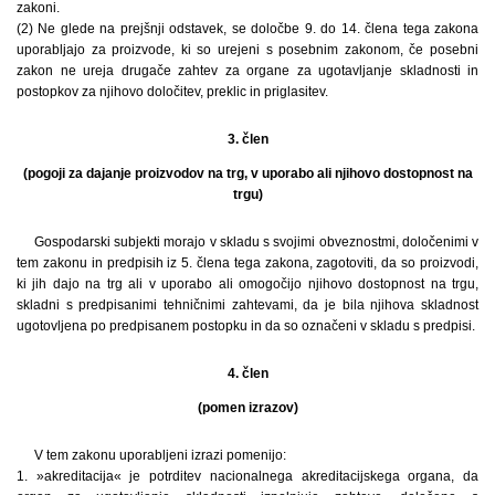
zakoni.
(2) Ne glede na prejšnji odstavek, se določbe 9. do 14. člena tega zakona
uporabljajo za proizvode, ki so urejeni s posebnim zakonom, če posebni
zakon ne ureja drugače zahtev za organe za ugotavljanje skladnosti in
postopkov za njihovo določitev, preklic in priglasitev.
3. člen
(pogoji za dajanje proizvodov na trg, v uporabo ali njihovo dostopnost na
trgu)
Gospodarski subjekti morajo v skladu s svojimi obveznostmi, določenimi v
tem zakonu in predpisih iz 5. člena tega zakona, zagotoviti, da so proizvodi,
ki jih dajo na trg ali v uporabo ali omogočijo njihovo dostopnost na trgu,
skladni s predpisanimi tehničnimi zahtevami, da je bila njihova skladnost
ugotovljena po predpisanem postopku in da so označeni v skladu s predpisi.
4. člen
(pomen izrazov)
V tem zakonu uporabljeni izrazi pomenijo:
1. »akreditacija« je potrditev nacionalnega akreditacijskega organa, da