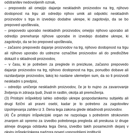
odstranitev nedovoljenih oznak,
– prepovedo ali omejijo dajanje neskladnih proizvodov na trg, njihovo
dostopnost na trgu ali odredijo njihov umik ali odpoklic neskladnih
proizvodov s trga in izvedejo dodatne ukrepe, ki zagotovijo, da se bo
prepoved upoštevala,
– prepovedo uporabo neskladnih proizvodov, omejijo njihovo uporabo ali
odredijo prenehanje njihove uporabe in izvedejo dodatne ukrepe, ki
zagotovijo, da se bo prepoved upoštevala,
– začasno prepovedo dajanje proizvodov na trg, njihovo dostopnost na trgu
ali njihovo uporabo do ustrezne označitve proizvodov ali do predložitve
dokazil o skladnosti proizvodov,
– v času, ki je potreben za preglede in preizkuse, začasno prepovedo
dajanje proizvodov na trg, njihovo dostopnost na trgu, ponudbo dobave ali
razstavljanje proizvodov, takoj ko nastane utemeljen sum, da so ti proizvodi
neskladni s predpisi,
– odredijo uničenje neskladnih proizvodov, če je to nujno za zavarovanje
življenja in zdravja ljudi, živali in rastlin, okolja ali premoženja.
(3) Pristojni inšpektorji lahko odredijo ukrepe gospodarskemu subjektu ali
drugi fizični ali pravni osebi, kadar je to potrebno za zagotovitev
izpolnjevanja zahtev iz 3. člena tega zakona glede skladnosti proizvodov.
(4) Če pristojni inšpekcijski organ ne razpolaga s potrebnim strokovnim
znanjem ali opremo za izvedbo potrebnega pregleda ali preskusa iz druge
alineje drugega odstavka tega člena, izvedbo takih posameznih dejanj v
okviru inšpekcijskega nadzora poveri usposobljeni instituciji.