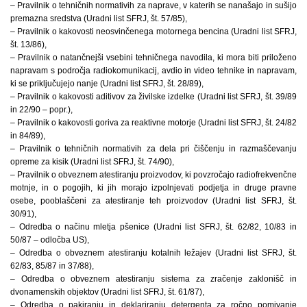
– Pravilnik o tehničnih normativih za naprave, v katerih se nanašajo in sušijo
premazna sredstva (Uradni list SFRJ, št. 57/85),
– Pravilnik o kakovosti neosvinčenega motornega bencina (Uradni list SFRJ,
št. 13/86),
– Pravilnik o natančnejši vsebini tehničnega navodila, ki mora biti priloženo
napravam s področja radiokomunikacij, avdio in video tehnike in napravam,
ki se priključujejo nanje (Uradni list SFRJ, št. 28/89),
– Pravilnik o kakovosti aditivov za živilske izdelke (Uradni list SFRJ, št. 39/89
in 22/90 – popr.),
– Pravilnik o kakovosti goriva za reaktivne motorje (Uradni list SFRJ, št. 24/82
in 84/89),
– Pravilnik o tehničnih normativih za dela pri čiščenju in razmaščevanju
opreme za kisik (Uradni list SFRJ, št. 74/90),
– Pravilnik o obveznem atestiranju proizvodov, ki povzročajo radiofrekvenčne
motnje, in o pogojih, ki jih morajo izpolnjevati podjetja in druge pravne
osebe, pooblaščeni za atestiranje teh proizvodov (Uradni list SFRJ, št.
30/91),
– Odredba o načinu mletja pšenice (Uradni list SFRJ, št. 62/82, 10/83 in
50/87 – odločba US),
– Odredba o obveznem atestiranju kotalnih ležajev (Uradni list SFRJ, št.
62/83, 85/87 in 37/88),
– Odredba o obveznem atestiranju sistema za zračenje zaklonišč in
dvonamenskih objektov (Uradni list SFRJ, št. 61/87),
– Odredba o pakiranju in deklariranju detergenta za ročno pomivanje