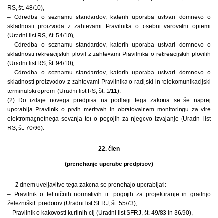
RS, št. 48/10),
– Odredba o seznamu standardov, katerih uporaba ustvari domnevo o
skladnosti proizvoda z zahtevami Pravilnika o osebni varovalni opremi
(Uradni list RS, št. 54/10),
– Odredba o seznamu standardov, katerih uporaba ustvari domnevo o
skladnosti rekreacijskih plovil z zahtevami Pravilnika o rekreacijskih plovilih
(Uradni list RS, št. 94/10),
– Odredba o seznamu standardov, katerih uporaba ustvari domnevo o
skladnosti proizvodov z zahtevami Pravilnika o radijski in telekomunikacijski
terminalski opremi (Uradni list RS, št. 1/11).
(2) Do izdaje novega predpisa na podlagi tega zakona se še naprej
uporablja Pravilnik o prvih meritvah in obratovalnem monitoringu za vire
elektromagnetnega sevanja ter o pogojih za njegovo izvajanje (Uradni list
RS, št. 70/96).
22. člen
(prenehanje uporabe predpisov)
Z dnem uveljavitve tega zakona se prenehajo uporabljati:
– Pravilnik o tehničnih normativih in pogojih za projektiranje in gradnjo
železniških predorov (Uradni list SFRJ, št. 55/73),
– Pravilnik o kakovosti kurilnih olj (Uradni list SFRJ, št. 49/83 in 36/90),