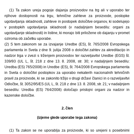
(1) Ta zakon ureja pogoje dajanja proizvodov na trg ali v uporabo ter
njihove dostopnosti na trgu, tehnične zahteve za proizvode, postopke
ugotavljanja skladnosti, zahteve in postopek določitve organov, ki sodelujejo
v postopkih ugotavljanja skladnosti (v nadaljnjem besedilu: organi za
ugotavljanje skladnosti) in listine, ki morajo biti priložene ob dajanju v promet
oziroma ob začetku uporabe.
(2) S tem zakonom se za izvajanje Uredbe (ES), št. 765/2008 Evropskega
parlamenta in Sveta z dne 9. julija 2008 o določitvi zahtev za akreditacijo in
nadzor trga v zvezi s trženjem proizvodov ter razveljavitvi Uredbe (EGS) št.
339/93 (UL L, št. 218 z dne 13. 8. 2008, str. 30; v nadaljnjem besedilu:
Uredba (ES) 765/2008) in Uredbe (ES), št. 764/2008 Evropskega parlamenta
in Sveta o določitvi postopkov za uporabo nekaterih nacionalnih tehničnih
pravil za proizvode, ki se zakonito tržijo v drugi državi članici in o razveljavitvi
Odločbe, št. 3052/95/ES (UL L, št. 218 z dne 13. 8. 2008, str. 21; v nadaljnjem
besedilu: Uredba (ES) 764/2008) določajo pristojni organi za nadzor in
kazenske določbe.
2. člen
(izjeme glede uporabe tega zakona)
(1) Ta zakon se ne uporablja za proizvode, ki so urejeni s posebnimi