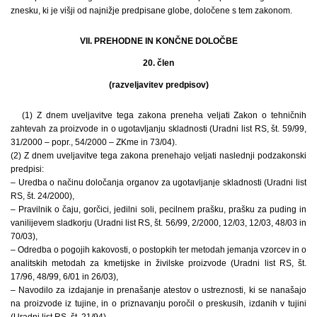
znesku, ki je višji od najnižje predpisane globe, določene s tem zakonom.
VII. PREHODNE IN KONČNE DOLOČBE
20. člen
(razveljavitev predpisov)
(1) Z dnem uveljavitve tega zakona preneha veljati Zakon o tehničnih
zahtevah za proizvode in o ugotavljanju skladnosti (Uradni list RS, št. 59/99,
31/2000 – popr., 54/2000 – ZKme in 73/04).
(2) Z dnem uveljavitve tega zakona prenehajo veljati naslednji podzakonski
predpisi:
– Uredba o načinu določanja organov za ugotavljanje skladnosti (Uradni list
RS, št. 24/2000),
– Pravilnik o čaju, gorčici, jedilni soli, pecilnem prašku, prašku za puding in
vanilijevem sladkorju (Uradni list RS, št. 56/99, 2/2000, 12/03, 12/03, 48/03 in
70/03),
– Odredba o pogojih kakovosti, o postopkih ter metodah jemanja vzorcev in o
analitskih metodah za kmetijske in živilske proizvode (Uradni list RS, št.
17/96, 48/99, 6/01 in 26/03),
– Navodilo za izdajanje in prenašanje atestov o ustreznosti, ki se nanašajo
na proizvode iz tujine, in o priznavanju poročil o preskusih, izdanih v tujini
(Uradni list RS, št. 21/94),