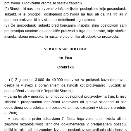
proizvoda. O odvzemu vzorca se sestavi zapisnik.
(2) Stroške, ki nastanejo v zvezi z inšpekcijskim postopkom, krije gospodarski
subjekt, ki je omogočil dostopnost proizvoda na trgu ali dal na trg ali v
uporabo proizvod, ki ni v skladu z določbami tega zakona.
(3) Če gospodarski subjekt pred končanim inšpekcijskim postopkom sam
prostovoljno umakne ali odpokliče proizvod s trga ali uporabe, krije stroške
inšpekcijskega postopka, ki nastanejo do umika ali odpoklica proizvoda.
VI. KAZENSKE DOLOČBE
18. člen
(prekrški)
(1) Z globo od 3.000 do 40.000 eurov se za prekršek kaznuje pravna
oseba ki v zvezi z opravljanjem dejavnosti kot proizvajalec, uvoznik ali
pooblaščeni zastopnik v Republiki Sloveniji:
– da na trg ali v uporabo ali omogoči dostopnost proizvodov na trgu, ki niso
skladni s predpisanimi tehničnimi zahtevami ali njihova skladnost ni bila
ugotovljena po predpisanem postopku ali niso označeni v skladu s predpisi
(3. člen),
– v nasprotju s prvim odstavkom 7. člena tega zakona ne izdela ali ne
zagotovi razpoložljivosti tehnične dokumentacije v predpisanem obsegu,
obliki in rokih ali ne zagotovi izvedbe postopkov ugotavljanja skladnosti s