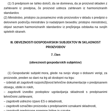
(1) S predpisom se lahko določi, da se domneva, da je proizvod skladen z
zahtevami iz predpisa, če proizvod ustreza zahtevam iz harmoniziranih
standardov.
(2) Ministrstvo, pristojno za posamezno vrsto proizvodov v skladu s predpisi o
delovnem področju ministrstev (v nadaljnjem besedilu: pristojno ministrstvo),
objavi seznam harmoniziranih standardov iz prejšnjega odstavka na svojih
spletnih straneh.
III. OBVEZNOSTI GOSPODARSKIH SUBJEKTOV IN SKLADNOST
PROIZVODOV
7. člen
(obveznosti gospodarskih subjektov)
(1) Gospodarski subjekt mora, glede na svojo vlogo v dobavni verigi, za
proizvode, preden so dani na trg ali dostopni na trgu:
– izdelati ali zagotoviti razpoložljivost tehnične dokumentacije v predpisanem
obsegu, obliki in rokih,
– zagotoviti izvedbo postopkov ugotavljanja skladnosti s predpisanimi
tehničnimi zahtevami,
– zagotoviti ustrezno izjavo ES o skladnosti,
– zagotoviti označitev proizvoda s predpisanimi oznakami skladnosti,
– zagotoviti predpisane spremne listine in oznake.