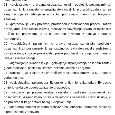
13. »proizvajalec« je pravna oseba, samostojni podjetnik posameznik ali
posameznik, ki samostojno opravlja dejavnost, ki proizvod izdeluje ali se
zanj načrtuje ali izdeluje in ki ga trži pod svojim imenom ali blagovno
znamko;
14. »proizvod« je vsak proizvod, proizveden v proizvodnem procesu, razen
hrane, krme, živih rastlin in živali, proizvodov človeškega izvora ter rastlinskih
in živalskih proizvodov, ki so neposredno povezani z njihovo prihodnjo
reprodukcijo;
15. »pooblaščeni zastopnik« je pravna oseba, samostojni podjetnik
posameznik ali posameznik, ki samostojno opravlja dejavnost s sedežem v
Evropski uniji, ki ga je proizvajalec pisno pooblastil, da v njegovem imenu
izvaja nekatere naloge;
16. »ugotavljanje skladnosti« je ugotavljanje izpolnjevanja posebnih zahtev
glede proizvoda, postopka, storitve, sistema, osebe ali organa;
17. »umik« je vsak ukrep za preprečitev dostopnosti proizvoda iz dobavne
verige na trgu;
18. »usklajevalna zakonodaja Evropske unije« je zakonodaja Evropske
unije, ki usklajuje pogoje za trženje proizvodov;
19. »uvoznik« je pravna oseba, samostojni podjetnik posameznik ali
posameznik, ki samostojno opravlja dejavnost s sedežem v Evropski uniji, ki
da proizvod iz tretje države na trg Evropske unije;
20. »uporaba« pomeni uporabo proizvoda pri končnem uporabniku v skladu
s predpisanimi zahtevami.