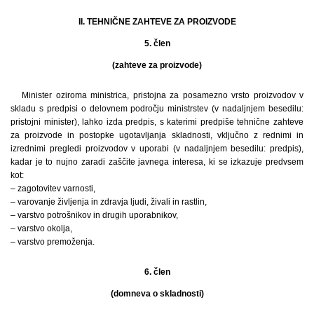
II. TEHNIČNE ZAHTEVE ZA PROIZVODE
5. člen
(zahteve za proizvode)
Minister oziroma ministrica, pristojna za posamezno vrsto proizvodov v
skladu s predpisi o delovnem področju ministrstev (v nadaljnjem besedilu:
pristojni minister), lahko izda predpis, s katerimi predpiše tehnične zahteve
za proizvode in postopke ugotavljanja skladnosti, vključno z rednimi in
izrednimi pregledi proizvodov v uporabi (v nadaljnjem besedilu: predpis),
kadar je to nujno zaradi zaščite javnega interesa, ki se izkazuje predvsem
kot:
– zagotovitev varnosti,
– varovanje življenja in zdravja ljudi, živali in rastlin,
– varstvo potrošnikov in drugih uporabnikov,
– varstvo okolja,
– varstvo premoženja.
6. člen
(domneva o skladnosti)