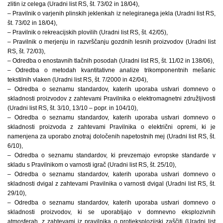
zlitin iz celega (Uradni list RS, št. 73/02 in 18/04),
– Pravilnik o varjenih plinskih jeklenkah iz nelegiranega jekla (Uradni list RS,
št. 73/02 in 18/04),
– Pravilnik o rekreacijskih plovilih (Uradni list RS, št. 42/05),
– Pravilnik o merjenju in razvrščanju gozdnih lesnih proizvodov (Uradni list
RS, št. 72/03),
– Odredba o enostavnih tlačnih posodah (Uradni list RS, št. 11/02 in 138/06),
– Odredba o metodah kvantitativne analize trikomponentnih mešanic
tekstilnih vlaken (Uradni list RS, št. 7/2000 in 42/04),
– Odredba o seznamu standardov, katerih uporaba ustvari domnevo o
skladnosti proizvodov z zahtevami Pravilnika o elektromagnetni združljivosti
(Uradni list RS, št. 3/10, 13/10 – popr. in 104/10),
– Odredba o seznamu standardov, katerih uporaba ustvari domnevo o
skladnosti proizvoda z zahtevami Pravilnika o električni opremi, ki je
namenjena za uporabo znotraj določenih napetostnih mej (Uradni list RS, št.
6/10),
– Odredba o seznamu standardov, ki prevzemajo evropske standarde v
skladu s Pravilnikom o varnosti igrač (Uradni list RS, št. 25/10),
– Odredba o seznamu standardov, katerih uporaba ustvari domnevo o
skladnosti dvigal z zahtevami Pravilnika o varnosti dvigal (Uradni list RS, št.
29/10),
– Odredba o seznamu standardov, katerih uporaba ustvari domnevo o
skladnosti proizvodov, ki se uporabljajo v domnevno eksplozivnih
atmosferah, z zahtevami iz pravilnika o protieksplozijski zaščiti (Uradni list