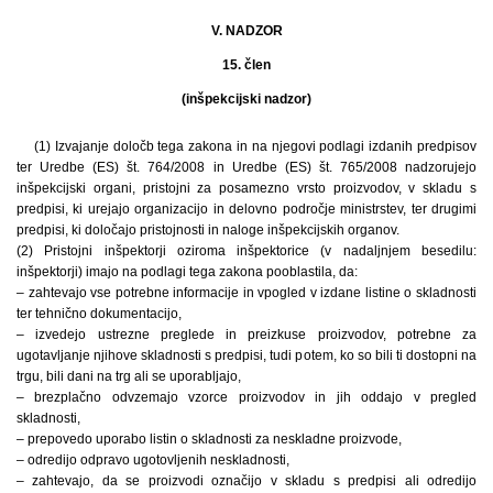
V. NADZOR
15. člen
(inšpekcijski nadzor)
(1) Izvajanje določb tega zakona in na njegovi podlagi izdanih predpisov
ter Uredbe (ES) št. 764/2008 in Uredbe (ES) št. 765/2008 nadzorujejo
inšpekcijski organi, pristojni za posamezno vrsto proizvodov, v skladu s
predpisi, ki urejajo organizacijo in delovno področje ministrstev, ter drugimi
predpisi, ki določajo pristojnosti in naloge inšpekcijskih organov.
(2) Pristojni inšpektorji oziroma inšpektorice (v nadaljnjem besedilu:
inšpektorji) imajo na podlagi tega zakona pooblastila, da:
– zahtevajo vse potrebne informacije in vpogled v izdane listine o skladnosti
ter tehnično dokumentacijo,
– izvedejo ustrezne preglede in preizkuse proizvodov, potrebne za
ugotavljanje njihove skladnosti s predpisi, tudi potem, ko so bili ti dostopni na
trgu, bili dani na trg ali se uporabljajo,
– brezplačno odvzemajo vzorce proizvodov in jih oddajo v pregled
skladnosti,
– prepovedo uporabo listin o skladnosti za neskladne proizvode,
– odredijo odpravo ugotovljenih neskladnosti,
– zahtevajo, da se proizvodi označijo v skladu s predpisi ali odredijo