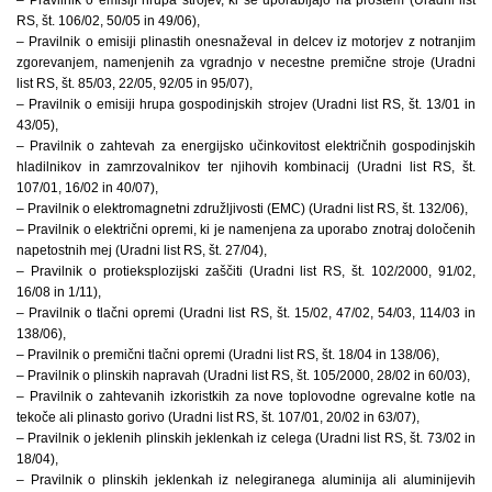
RS, št. 106/02, 50/05 in 49/06),
– Pravilnik o emisiji plinastih onesnaževal in delcev iz motorjev z notranjim
zgorevanjem, namenjenih za vgradnjo v necestne premične stroje (Uradni
list RS, št. 85/03, 22/05, 92/05 in 95/07),
– Pravilnik o emisiji hrupa gospodinjskih strojev (Uradni list RS, št. 13/01 in
43/05),
– Pravilnik o zahtevah za energijsko učinkovitost električnih gospodinjskih
hladilnikov in zamrzovalnikov ter njihovih kombinacij (Uradni list RS, št.
107/01, 16/02 in 40/07),
– Pravilnik o elektromagnetni združljivosti (EMC) (Uradni list RS, št. 132/06),
– Pravilnik o električni opremi, ki je namenjena za uporabo znotraj določenih
napetostnih mej (Uradni list RS, št. 27/04),
– Pravilnik o protieksplozijski zaščiti (Uradni list RS, št. 102/2000, 91/02,
16/08 in 1/11),
– Pravilnik o tlačni opremi (Uradni list RS, št. 15/02, 47/02, 54/03, 114/03 in
138/06),
– Pravilnik o premični tlačni opremi (Uradni list RS, št. 18/04 in 138/06),
– Pravilnik o plinskih napravah (Uradni list RS, št. 105/2000, 28/02 in 60/03),
– Pravilnik o zahtevanih izkoristkih za nove toplovodne ogrevalne kotle na
tekoče ali plinasto gorivo (Uradni list RS, št. 107/01, 20/02 in 63/07),
– Pravilnik o jeklenih plinskih jeklenkah iz celega (Uradni list RS, št. 73/02 in
18/04),
– Pravilnik o plinskih jeklenkah iz nelegiranega aluminija ali aluminijevih