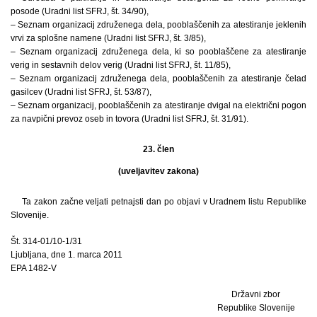
posode (Uradni list SFRJ, št. 34/90),
– Seznam organizacij združenega dela, pooblaščenih za atestiranje jeklenih
vrvi za splošne namene (Uradni list SFRJ, št. 3/85),
– Seznam organizacij združenega dela, ki so pooblaščene za atestiranje
verig in sestavnih delov verig (Uradni list SFRJ, št. 11/85),
– Seznam organizacij združenega dela, pooblaščenih za atestiranje čelad
gasilcev (Uradni list SFRJ, št. 53/87),
– Seznam organizacij, pooblaščenih za atestiranje dvigal na električni pogon
za navpični prevoz oseb in tovora (Uradni list SFRJ, št. 31/91).
23. člen
(uveljavitev zakona)
Ta zakon začne veljati petnajsti dan po objavi v Uradnem listu Republike
Slovenije.
Št. 314-01/10-1/31
Ljubljana, dne 1. marca 2011
EPA 1482-V
Državni zbor
Republike Slovenije