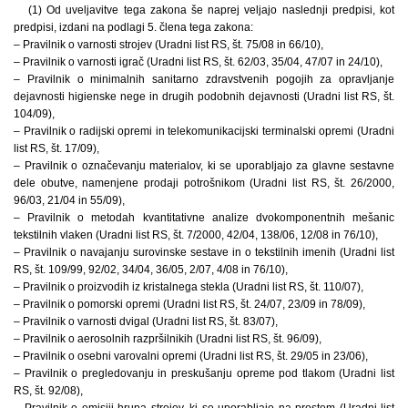
(1) Od uveljavitve tega zakona še naprej veljajo naslednji predpisi, kot
predpisi, izdani na podlagi 5. člena tega zakona:
– Pravilnik o varnosti strojev (Uradni list RS, št. 75/08 in 66/10),
– Pravilnik o varnosti igrač (Uradni list RS, št. 62/03, 35/04, 47/07 in 24/10),
– Pravilnik o minimalnih sanitarno zdravstvenih pogojih za opravljanje
dejavnosti higienske nege in drugih podobnih dejavnosti (Uradni list RS, št.
104/09),
– Pravilnik o radijski opremi in telekomunikacijski terminalski opremi (Uradni
list RS, št. 17/09),
– Pravilnik o označevanju materialov, ki se uporabljajo za glavne sestavne
dele obutve, namenjene prodaji potrošnikom (Uradni list RS, št. 26/2000,
96/03, 21/04 in 55/09),
– Pravilnik o metodah kvantitativne analize dvokomponentnih mešanic
tekstilnih vlaken (Uradni list RS, št. 7/2000, 42/04, 138/06, 12/08 in 76/10),
– Pravilnik o navajanju surovinske sestave in o tekstilnih imenih (Uradni list
RS, št. 109/99, 92/02, 34/04, 36/05, 2/07, 4/08 in 76/10),
– Pravilnik o proizvodih iz kristalnega stekla (Uradni list RS, št. 110/07),
– Pravilnik o pomorski opremi (Uradni list RS, št. 24/07, 23/09 in 78/09),
– Pravilnik o varnosti dvigal (Uradni list RS, št. 83/07),
– Pravilnik o aerosolnih razpršilnikih (Uradni list RS, št. 96/09),
– Pravilnik o osebni varovalni opremi (Uradni list RS, št. 29/05 in 23/06),
– Pravilnik o pregledovanju in preskušanju opreme pod tlakom (Uradni list
RS, št. 92/08),
– Pravilnik o emisiji hrupa strojev, ki se uporabljajo na prostem (Uradni list