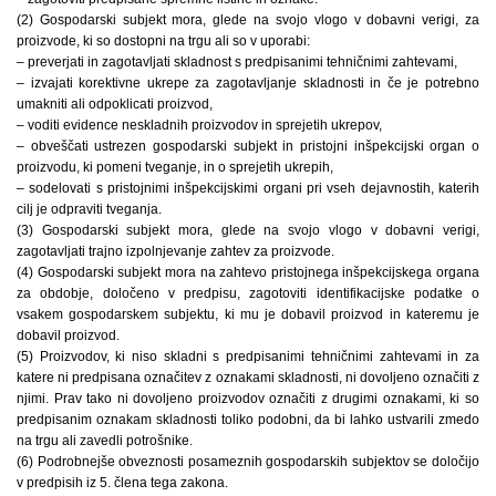
(2) Gospodarski subjekt mora, glede na svojo vlogo v dobavni verigi, za
proizvode, ki so dostopni na trgu ali so v uporabi:
– preverjati in zagotavljati skladnost s predpisanimi tehničnimi zahtevami,
– izvajati korektivne ukrepe za zagotavljanje skladnosti in če je potrebno
umakniti ali odpoklicati proizvod,
– voditi evidence neskladnih proizvodov in sprejetih ukrepov,
– obveščati ustrezen gospodarski subjekt in pristojni inšpekcijski organ o
proizvodu, ki pomeni tveganje, in o sprejetih ukrepih,
– sodelovati s pristojnimi inšpekcijskimi organi pri vseh dejavnostih, katerih
cilj je odpraviti tveganja.
(3) Gospodarski subjekt mora, glede na svojo vlogo v dobavni verigi,
zagotavljati trajno izpolnjevanje zahtev za proizvode.
(4) Gospodarski subjekt mora na zahtevo pristojnega inšpekcijskega organa
za obdobje, določeno v predpisu, zagotoviti identifikacijske podatke o
vsakem gospodarskem subjektu, ki mu je dobavil proizvod in kateremu je
dobavil proizvod.
(5) Proizvodov, ki niso skladni s predpisanimi tehničnimi zahtevami in za
katere ni predpisana označitev z oznakami skladnosti, ni dovoljeno označiti z
njimi. Prav tako ni dovoljeno proizvodov označiti z drugimi oznakami, ki so
predpisanim oznakam skladnosti toliko podobni, da bi lahko ustvarili zmedo
na trgu ali zavedli potrošnike.
(6) Podrobnejše obveznosti posameznih gospodarskih subjektov se določijo
v predpisih iz 5. člena tega zakona.