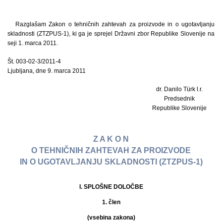
Razglašam Zakon o tehničnih zahtevah za proizvode in o ugotavljanju
skladnosti (ZTZPUS-1), ki ga je sprejel Državni zbor Republike Slovenije na
seji 1. marca 2011.
Št. 003-02-3/2011-4
Ljubljana, dne 9. marca 2011
dr. Danilo Türk l.r.
Predsednik
Republike Slovenije
Z A K O N
O TEHNIČNIH ZAHTEVAH ZA PROIZVODE
IN O UGOTAVLJANJU SKLADNOSTI (ZTZPUS-1)
I. SPLOŠNE DOLOČBE
1. člen
(vsebina zakona)