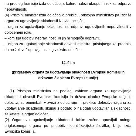
na predlog komisije izda odločbo, s katero naloži ukrepe in rok za odpravo
nepravilnosti.
(4) Pristojni minister izda odločbo o preklicu, pristojno ministrstvo pa izbriše
organ za ugotavljanje skladnosti iz evidence, če:
– organ za ugotavljanje skladnosti ne odpravi ugotovljenih nepravilnosti v
določenem roku,
– komisija ugotovi nepravilnosti, ki jih ni mogoče odpraviti,
– organ za ugotavljanje skladnosti obvesti ministra, pristojnega za predpis,
da ne želi več opravljati nalog v okviru odločbe.
14. člen
(priglasitev organa za ugotavljanje skladnosti Evropski komisiji in
državam članicam Evropske unije)
(1) Pristojno ministrstvo na podlagi zahteve organa za ugotavljanje
skladnosti obvesti Evropsko komisijo in države članice Evropske unije o
določitvi, spremembah v zvezi z določitvijo in preklicu določitve organa za
ugotavljanje skladnosti, skupaj s podatki o nalogah ugotavljanja skladnosti,
za katere je organ določen.
(2) Organ za ugotavljanje skladnosti lahko začne opravljati naloge
priglašenega organa po pridobitvi identifikacijske številke, ki jo izda
Evropska komisija.