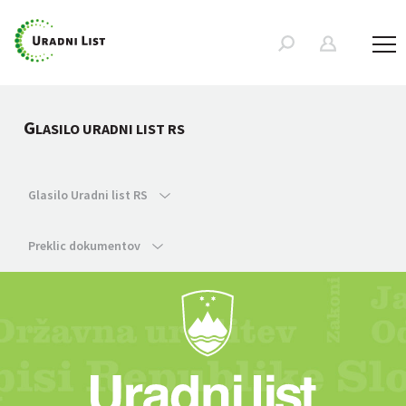
G
LASILO URADNI LIST RS
Glasilo Uradni list RS
Preklic dokumentov