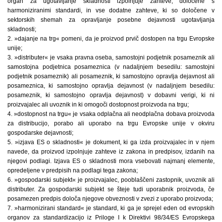
organ za ugotavljanje skladnosti izpolnjuje zahteve, določene s
harmoniziranimi standardi, in vse dodatne zahteve, ki so določene v
sektorskih shemah za opravljanje posebne dejavnosti ugotavljanja
skladnosti;
2. »dajanje na trg« pomeni, da je proizvod prvič dostopen na trgu Evropske
unije;
3. »distributer« je vsaka pravna oseba, samostojni podjetnik posameznik ali
samostojna podjetnica posameznica (v nadaljnjem besedilu: samostojni
podjetnik posameznik) ali posameznik, ki samostojno opravlja dejavnost ali
posameznica, ki samostojno opravlja dejavnost (v nadaljnjem besedilu:
posameznik, ki samostojno opravlja dejavnost) v dobavni verigi, ki ni
proizvajalec ali uvoznik in ki omogoči dostopnost proizvoda na trgu;
4. »dostopnost na trgu« je vsaka odplačna ali neodplačna dobava proizvoda
za distribucijo, porabo ali uporabo na trgu Evropske unije v okviru
gospodarske dejavnosti;
5. »izjava ES o skladnosti« je dokument, ki ga izda proizvajalec in v njem
navede, da proizvod izpolnjuje zahteve iz zakona in predpisov, izdanih na
njegovi podlagi. Izjava ES o skladnosti mora vsebovati najmanj elemente,
opredeljene v predpisih na podlagi tega zakona;
6. »gospodarski subjekt« je proizvajalec, pooblaščeni zastopnik, uvoznik ali
distributer. Za gospodarski subjekt se šteje tudi uporabnik proizvoda, če
posamezen predpis določa njegove obveznosti v zvezi z uporabo proizvoda;
7. »harmonizirani standard« je standard, ki ga je sprejel eden od evropskih
organov za standardizacijo iz Priloge I k Direktivi 98/34/ES Evropskega