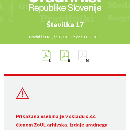
Številka 17
Uradni list RS, št. 17/2011 z dne 11. 3. 2011
Prikazana vsebina je v skladu s 33.
členom
ZoUL
arhivska. Izdaje uradnega