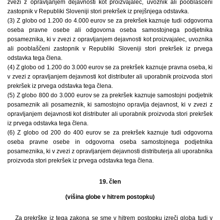
zvezi z opravljanjem dejavnosti kot proizvajalec, uvoznik ali pooblaščeni
zastopnik v Republiki Sloveniji stori prekršek iz prejšnjega odstavka.
(3) Z globo od 1.200 do 4.000 eurov se za prekršek kaznuje tudi odgovorna
oseba pravne osebe ali odgovorna oseba samostojnega podjetnika
posameznika, ki v zvezi z opravljanjem dejavnosti kot proizvajalec, uvoznika
ali pooblaščeni zastopnik v Republiki Sloveniji stori prekršek iz prvega
odstavka tega člena.
(4) Z globo od 1.200 do 3.000 eurov se za prekršek kaznuje pravna oseba, ki
v zvezi z opravljanjem dejavnosti kot distributer ali uporabnik proizvoda stori
prekršek iz prvega odstavka tega člena.
(5) Z globo 800 do 3.000 eurov se za prekršek kaznuje samostojni podjetnik
posameznik ali posameznik, ki samostojno opravlja dejavnost, ki v zvezi z
opravljanjem dejavnosti kot distributer ali uporabnik proizvoda stori prekršek
iz prvega odstavka tega člena.
(6) Z globo od 200 do 400 eurov se za prekršek kaznuje tudi odgovorna
oseba pravne osebe in odgovorna oseba samostojnega podjetnika
posameznika, ki v zvezi z opravljanjem dejavnosti distributerja ali uporabnika
proizvoda stori prekršek iz prvega odstavka tega člena.
19. člen
(višina globe v hitrem postopku)
Za prekrške iz tega zakona se sme v hitrem postopku izreči globa tudi v