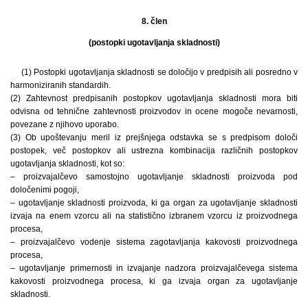
8. člen
(postopki ugotavljanja skladnosti)
(1) Postopki ugotavljanja skladnosti se določijo v predpisih ali posredno v
harmoniziranih standardih.
(2) Zahtevnost predpisanih postopkov ugotavljanja skladnosti mora biti
odvisna od tehnične zahtevnosti proizvodov in ocene mogoče nevarnosti,
povezane z njihovo uporabo.
(3) Ob upoštevanju meril iz prejšnjega odstavka se s predpisom določi
postopek, več postopkov ali ustrezna kombinacija različnih postopkov
ugotavljanja skladnosti, kot so:
– proizvajalčevo samostojno ugotavljanje skladnosti proizvoda pod
določenimi pogoji,
– ugotavljanje skladnosti proizvoda, ki ga organ za ugotavljanje skladnosti
izvaja na enem vzorcu ali na statistično izbranem vzorcu iz proizvodnega
procesa,
– proizvajalčevo vodenje sistema zagotavljanja kakovosti proizvodnega
procesa,
– ugotavljanje primernosti in izvajanje nadzora proizvajalčevega sistema
kakovosti proizvodnega procesa, ki ga izvaja organ za ugotavljanje
skladnosti.