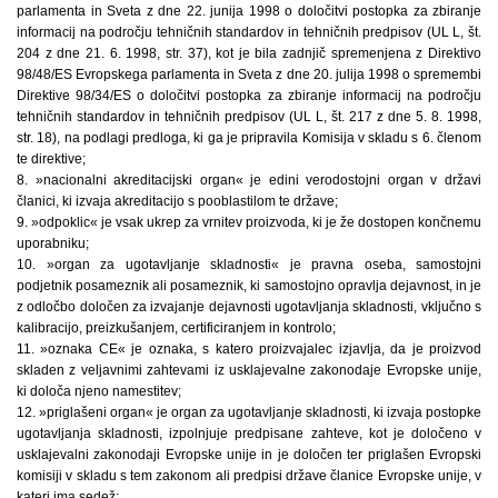
parlamenta in Sveta z dne 22. junija 1998 o določitvi postopka za zbiranje
informacij na področju tehničnih standardov in tehničnih predpisov (UL L, št.
204 z dne 21. 6. 1998, str. 37), kot je bila zadnjič spremenjena z Direktivo
98/48/ES Evropskega parlamenta in Sveta z dne 20. julija 1998 o spremembi
Direktive 98/34/ES o določitvi postopka za zbiranje informacij na področju
tehničnih standardov in tehničnih predpisov (UL L, št. 217 z dne 5. 8. 1998,
str. 18), na podlagi predloga, ki ga je pripravila Komisija v skladu s 6. členom
te direktive;
8. »nacionalni akreditacijski organ« je edini verodostojni organ v državi
članici, ki izvaja akreditacijo s pooblastilom te države;
9. »odpoklic« je vsak ukrep za vrnitev proizvoda, ki je že dostopen končnemu
uporabniku;
10. »organ za ugotavljanje skladnosti« je pravna oseba, samostojni
podjetnik posameznik ali posameznik, ki samostojno opravlja dejavnost, in je
z odločbo določen za izvajanje dejavnosti ugotavljanja skladnosti, vključno s
kalibracijo, preizkušanjem, certificiranjem in kontrolo;
11. »oznaka CE« je oznaka, s katero proizvajalec izjavlja, da je proizvod
skladen z veljavnimi zahtevami iz usklajevalne zakonodaje Evropske unije,
ki določa njeno namestitev;
12. »priglašeni organ« je organ za ugotavljanje skladnosti, ki izvaja postopke
ugotavljanja skladnosti, izpolnjuje predpisane zahteve, kot je določeno v
usklajevalni zakonodaji Evropske unije in je določen ter priglašen Evropski
komisiji v skladu s tem zakonom ali predpisi države članice Evropske unije, v
kateri ima sedež;