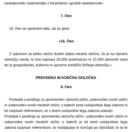
naseljenosti« nadomestijo z besedama »gostoti naseljenosti«.
7. člen
16. člen se spremeni tako, da se glasi:
»16. člen
Z zakonom se lahko občini dodeli status mestne občine, če je na njenem
območju mesto, ki ima najmanj 20.000 prebivalcev in 15.000 delovnih mest
ter je gospodarsko, kulturno in upravno središče širšega območja.«.
PREHODNA IN KONČNA DOLOČBA
8. člen
Postopki s predlogi za spremembo območij občin, ustanovitev novih občin
in ustanovitev novih mestnih občin, o katerih pred uveljavitvijo tega zakona ni
bil razpisan referendum, se z dnem uveljavitve tega zakona ustavijo.
Postopki s predlogi za spremembo območij občin, ustanovitev novih občin in
ustanovitev novih mestnih občin, o katerih je bil pred uveljavitvijo tega
zakona razpisan referendum, se nadaljujejo in končajo po določbah, ki so te