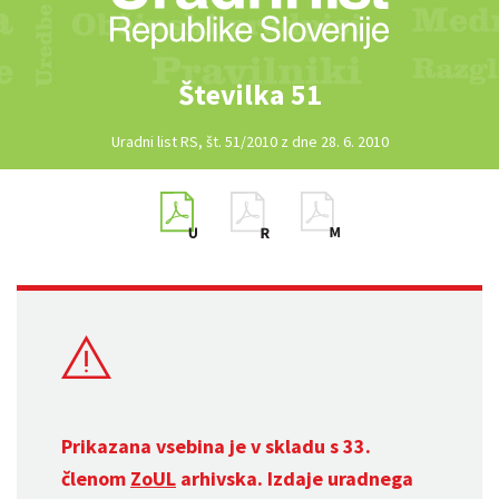
Številka 51
Uradni list RS, št. 51/2010 z dne 28. 6. 2010
Prikazana vsebina je v skladu s 33.
členom
ZoUL
arhivska. Izdaje uradnega