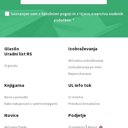
Seznanjen sem s
Splošnimi pogoji
in z
Izjavo o varstvu osebnih
podatkov
. *
Glasilo
Izobraževanja
Uradni list RS
Aktualna izobraževanja
O glasilu
Izobraževanja po meri
Najem dvorane
Knjigarna
UL info tok
Novo v ponudbi
O storitvi
Kako nakupovati v spletni knjigarni
Preizkusi brezplačno
Novice
Podjetje
|
Aktualni članki
O podjetju
About