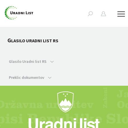
G
LASILO URADNI LIST RS
Glasilo Uradni list RS
Preklic dokumentov