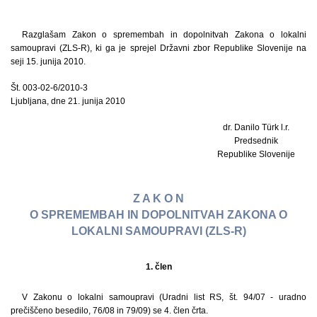
Razglašam Zakon o spremembah in dopolnitvah Zakona o lokalni
samoupravi (ZLS-R), ki ga je sprejel Državni zbor Republike Slovenije na
seji 15. junija 2010.
Št. 003-02-6/2010-3
Ljubljana, dne 21. junija 2010
dr. Danilo Türk l.r.
Predsednik
Republike Slovenije
Z A K O N
O SPREMEMBAH IN DOPOLNITVAH ZAKONA O
LOKALNI SAMOUPRAVI (ZLS-R)
1. člen
V Zakonu o lokalni samoupravi (Uradni list RS, št. 94/07 - uradno
prečiščeno besedilo, 76/08 in 79/09) se 4. člen črta.