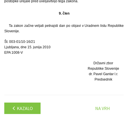
postopke urejale pred uveljavitvijo tega zakona.
9. člen
Ta zakon začne veljati petnajsti dan po objavi v Uradnem listu Republike
Slovenije.
Št. 003-01/10-16/21
Ljubljana, dne 15. junija 2010
EPA 1008-V
Državni zbor
Republike Slovenije
dr. Pavel Gantar l.r.
Predsednik
KAZALO
NA VRH