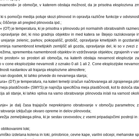
evarnosti« je območje, v katerem obstaja možnost, da je prisotna eksplozivna z
, ki s pomočjo medija potuje skozi plinovod in opravlja različne funkcije v odvisnosti 
 čiščenje ali pregled plinovoda ipd.;
 (OT) je temperatura, ki je prisotna v plinovodu pri normalnih obratovalnih razmer
opravljanje del, ki niso gradnja objektov in med katera se štejejo raziskovanje i
 urejanje zelenic, parkov, pokopališč, grobišč, opravljanje kmetijskih in gozdarskih
reminja namembnost kmetijskih zemljišč ali gozda, opravljanje del, ki so v zvezi 
ežima, sprememba namembnosti objektov in vzdrževanje objektov, zgrajenih v va
ni prostori« so prostori ali območja, na katerih obstaja nevarnost eksplozije z
 v cone eksplozijske nevarnosti z oznako 0 ali 1 ali 2. Cone eksplozijske nevarnos
tnosti nastankov ali trajanja eksplozivne atmosfere;
ovan dogodek, ki lahko privede do nevarnega stanja;
ra« (DT) je temperatura, na kateri temelji izračun načrtovanega ali zgrajenega pl
 meja plastičnosti« (SMYS) je najnižja specifična meja plastičnosti, kot to določa 
ija ali stanje, ki lahko vpliva na varno obratovanje plinovoda in/ali na varnost oko
nje« je dalj časa trajajoče neprekinjeno obratovanje v območju parametrov, za
atovanje izključuje okvaro opreme in delov plinovoda;
režja zemeljskega plina, ki je sestav cevovodov, z vsemi pripadajočimi postroji in 
 oblikovanimi loki;
varniško izdelana kolena in loki, prirobnice, cevne kape, varilni odcepi, mehanske sp