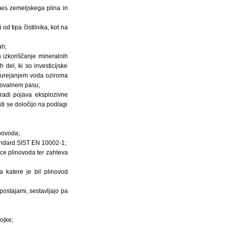
mes zemeljskega plina in
od tipa čistilnika, kot na
ah;
n izkoriščanje mineralnih
 del, ki so investicijske
z urejanjem voda oziroma
rovalnem pasu;
aradi pojava eksplozivne
ti se določijo na podlagi
inovoda;
standard SIST EN 10002-1;
lice plinovoda ter zahteva
 katere je bil plinovod
postajami, sestavljajo pa
ojke;