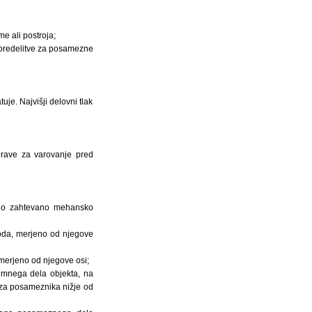
e ali postroja;
 opredelitve za posamezne
uje. Najvišji delovni tlak
aprave za varovanje pred
jejo zahtevano mehansko
ovoda, merjeno od njegove
 merjeno od njegove osi;
zemnega dela objekta, na
e za posameznika nižje od