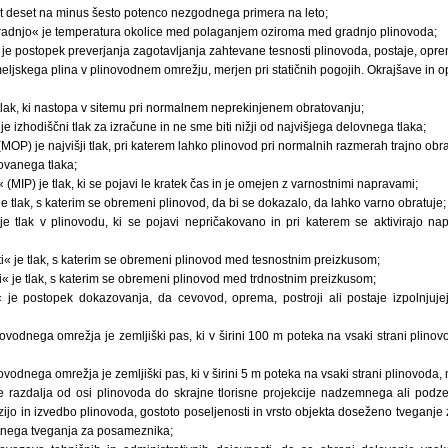
at deset na minus šesto potenco nezgodnega primera na leto;
radnjo« je temperatura okolice med polaganjem oziroma med gradnjo plinovoda;
 je postopek preverjanja zagotavljanja zahtevane tesnosti plinovoda, postaje, oprem
meljskega plina v plinovodnem omrežju, merjen pri statičnih pogojih. Okrajšave in
 tlak, ki nastopa v sitemu pri normalnem neprekinjenem obratovanju;
je izhodiščni tlak za izračune in ne sme biti nižji od najvišjega delovnega tlaka;
 (MOP) je najvišji tlak, pri katerem lahko plinovod pri normalnih razmerah trajno obrat
tovanega tlaka;
i« (MIP) je tlak, ki se pojavi le kratek čas in je omejen z varnostnimi napravami;
je tlak, s katerim se obremeni plinovod, da bi se dokazalo, da lahko varno obratuje;
 je tlak v plinovodu, ki se pojavi nepričakovano in pri katerem se aktivirajo n
ti« je tlak, s katerim se obremeni plinovod med tesnostnim preizkusom;
ti« je tlak, s katerim se obremeni plinovod med trdnostnim preizkusom;
s« je postopek dokazovanja, da cevovod, oprema, postroji ali postaje izpolnju
ovodnega omrežja je zemljiški pas, ki v širini 100 m poteka na vsaki strani plin
ovodnega omrežja je zemljiški pas, ki v širini 5 m poteka na vsaki strani plinovoda,
e razdalja od osi plinovoda do skrajne tlorisne projekcije nadzemnega ali pod
zijo in izvedbo plinovoda, gostoto poseljenosti in vrsto objekta doseženo tveganj
tnega tveganja za posameznika;