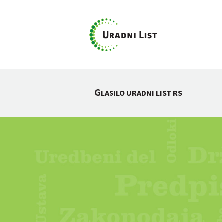
G
LASILO URADNI LIST RS