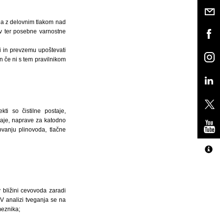
žja z delovnim tlakom nad
v ter posebne varnostne
vi in prevzemu upoštevati
 če ni s tem pravilnikom
kti so čistilne postaje,
staje, naprave za katodno
ovanju plinovoda, tlačne
 bližini cevovoda zaradi
 V analizi tveganja se na
meznika;