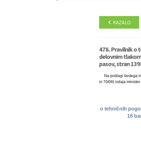
KAZALO
478. Pravilnik o 
delovnim tlakom 
pasov, stran 139
Na podlagi šestega i
in 70/08) izdaja ministe
o tehničnih pogo
16 ba