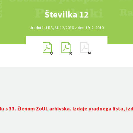
Številka 12
Uradni list RS, št. 12/2010 z dne 19. 2. 2010
du s 33. členom
ZoUL
arhivska. Izdaje uradnega lista, iz