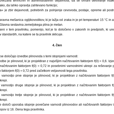
ovezava tehničnih in administrativnih dejavnosti, da se ohrani delovanje v
tako, da lahko opravlja zahtevano funkcijo;
a« je zbir dejavnosti, potrebnih za polnjenje cevovoda, postaje, opreme ali post
naravna mešanica ogljikovodikov, ki je lažja od zraka in je pri temperaturi 15 °C in
 Glavna sestavina zemeljskega plina je metan.
ljeni v tem pravilniku, pomenijo, kot je to določeno v zakonih in predpisih, ki ure
v standardih, na katere se ta pravilnik sklicuje.
4. člen
 se določajo izvedbe plinovoda s temi stopnjami varnosti:
dbe je plinovod, ki je projektiran z najvišjim načrtovanim faktorjem f(0) = 0,6. Iz
ačrtovanim faktorjem f(0) = 0,72 in posebnimi varnostnimi ukrepi za reševanje 
 faktorjem f(0) = 0,72 pred začetkom veljavnosti tega pravilnika.
arnostjo prve stopnje je plinovod, ki je projektiran z načrtovanim faktorjem f(0
krepi.
arnostjo druge stopnje je plinovod, ki je projektiran z načrtovanim faktorjem f(0
krepi.
arnostjo tretje stopnje je plinovod, ki je projektiran z načrtovanim faktorjem f(0
krepi.
e določi uporaba stopnje povečane varnosti plinovodov ali načrtovanih faktorjev 
pov iz 16. člena tega pravilnika.