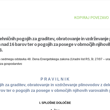
KOPIRAJ POVEZAVO
tehničnih pogojih za graditev, obratovanje in vzdrževanje
nad 16 barov ter o pogojih za posege v območjih njihovi
8.
n sedmega odstavka 48. člena Energetskega zakona (Uradni list RS, št. 27/07 – ur
r za gospodarstvo
P R A V I L N I K
jih za graditev, obratovanje in vzdrževanje plinovodov z de
rov ter o pogojih za posege v območjih njihovih varovalnih
I. SPLOŠNE DOLOČBE