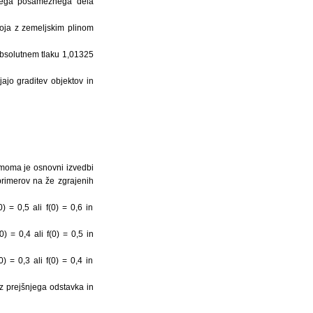
sakega posameznega dela
roja z zemeljskim plinom
 absolutnem tlaku 1,01325
jajo graditev objektov in
jemoma je osnovni izvedbi
primerov na že zgrajenih
) = 0,5 ali f(0) = 0,6 in
) = 0,4 ali f(0) = 0,5 in
) = 0,3 ali f(0) = 0,4 in
iz prejšnjega odstavka in