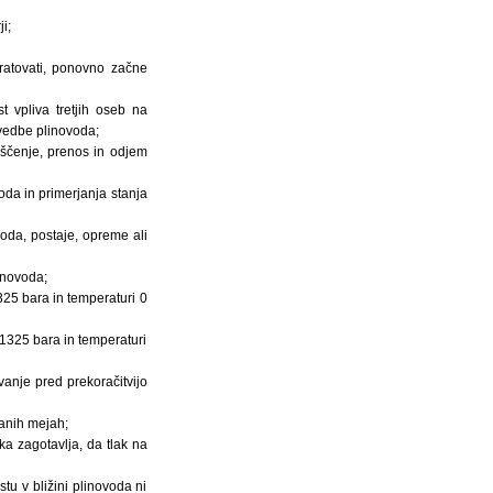
i;
bratovati, ponovno začne
t vpliva tretjih oseb na
zvedbe plinovoda;
iščenje, prenos in odjem
oda in primerjanja stanja
oda, postaje, opreme ali
inovoda;
325 bara in temperaturi 0
01325 bara in temperaturi
vanje pred prekoračitvijo
vanih mejah;
ka zagotavlja, da tlak na
u v bližini plinovoda ni