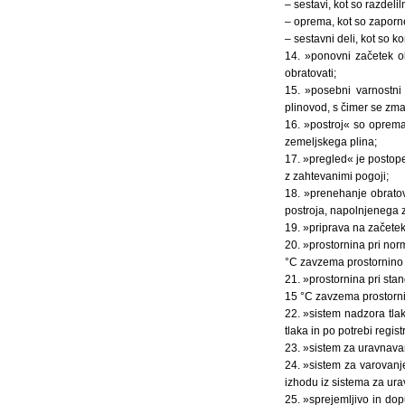
– sestavi, kot so razdelil
– oprema, kot so zaporne 
– sestavni deli, kot so k
14. »ponovni začetek ob
obratovati;
15. »posebni varnostni 
plinovod, s čimer se zma
16. »postroj« so oprema
zemeljskega plina;
17. »pregled« je postope
z zahtevanimi pogoji;
18. »prenehanje obratov
postroja, napolnjenega 
19. »priprava na začetek
20. »prostornina pri nor
°C zavzema prostornino
21. »prostornina pri sta
15 °C zavzema prostorn
22. »sistem nadzora tlak
tlaka in po potrebi regist
23. »sistem za uravnavan
24. »sistem za varovanje
izhodu iz sistema za ura
25. »sprejemljivo in do