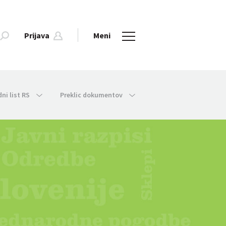
Prijava
Meni
dni list RS
Preklic dokumentov