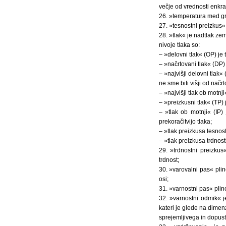
večje od vrednosti enkr
26. »temperatura med g
27. »tesnostni preizkus«
28. »tlak« je nadtlak ze
nivoje tlaka so:
– »delovni tlak« (OP) je
– »načrtovani tlak« (DP) 
– »najvišji delovni tlak«
ne sme biti višji od načr
– »najvišji tlak ob motnj
– »preizkusni tlak« (TP) 
– »tlak ob motnji« (IP)
prekoračitvijo tlaka;
– »tlak preizkusa tesnos
– »tlak preizkusa trdnos
29. »trdnostni preizku
trdnost;
30. »varovalni pas« plin
osi;
31. »varnostni pas« plin
32. »varnostni odmik« j
kateri je glede na dimen
sprejemljivega in dopus