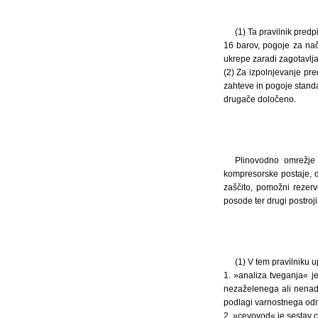
(1) Ta pravilnik pred
16 barov, pogoje za na
ukrepe zaradi zagotavlja
(2) Za izpolnjevanje pre
zahteve in pogoje stand
drugače določeno.
Plinovodno omrežje p
kompresorske postaje, di
zaščito, pomožni rezerv
posode ter drugi postroji
(1) V tem pravilniku u
1. »analiza tveganja« j
nezaželenega ali nenadzo
podlagi varnostnega odmi
2. »cevovod« je sestav ce