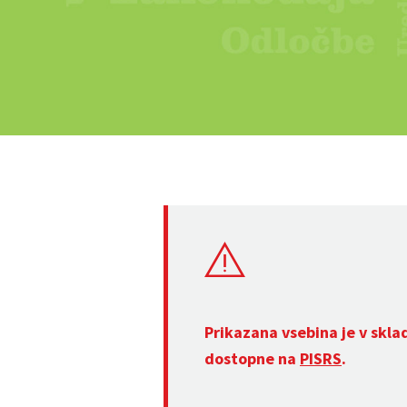
Prikazana vsebina je v skla
dostopne na
PISRS
.