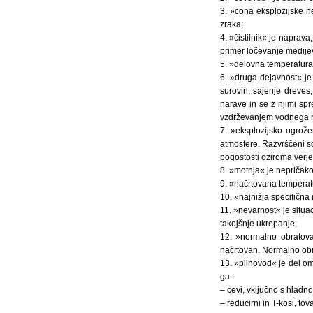
3. »cona eksplozijske n
zraka;
4. »čistilnik« je naprava
primer ločevanje medijev,
5. »delovna temperatura«
6. »druga dejavnost« je 
surovin, sajenje dreves,
narave in se z njimi sp
vzdrževanjem vodnega r
7. »eksplozijsko ogrože
atmosfere. Razvrščeni so
pogostosti oziroma verje
8. »motnja« je nepričak
9. »načrtovana temperatu
10. »najnižja specifična
11. »nevarnost« je situac
takojšnje ukrepanje;
12. »normalno obratova
načrtovan. Normalno obr
13. »plinovod« je del om
ga:
– cevi, vključno s hladno
– reducirni in T-kosi, to