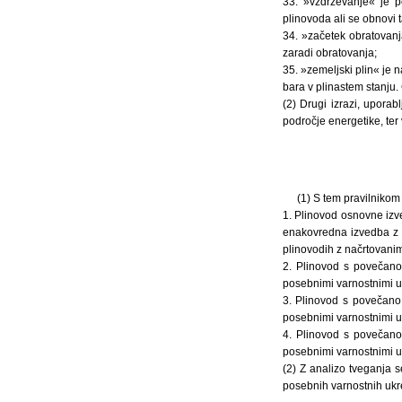
33. »vzdrževanje« je p
plinovoda ali se obnovi 
34. »začetek obratovanj
zaradi obratovanja;
35. »zemeljski plin« je 
bara v plinastem stanju.
(2) Drugi izrazi, uporab
področje energetike, ter 
(1) S tem pravilnikom
1. Plinovod osnovne izve
enakovredna izvedba z n
plinovodih z načrtovanim
2. Plinovod s povečano v
posebnimi varnostnimi u
3. Plinovod s povečano v
posebnimi varnostnimi u
4. Plinovod s povečano v
posebnimi varnostnimi u
(2) Z analizo tveganja s
posebnih varnostnih ukre