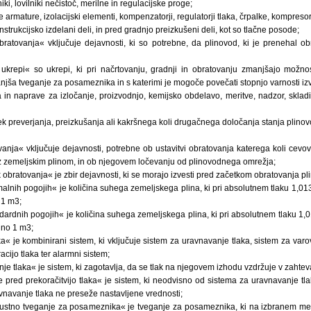
niki, lovilniki nečistoč, merilne in regulacijske proge;
armature, izolacijski elementi, kompenzatorji, regulatorji tlaka, črpalke, kompresorj
onstrukcijsko izdelani deli, in pred gradnjo preizkušeni deli, kot so tlačne posode;
ratovanja« vključuje dejavnosti, ki so potrebne, da plinovod, ki je prenehal o
ukrepi« so ukrepi, ki pri načrtovanju, gradnji in obratovanju zmanjšajo možnos
njša tveganje za posameznika in s katerimi je mogoče povečati stopnjo varnosti i
 in naprave za izločanje, proizvodnjo, kemijsko obdelavo, meritve, nadzor, sklad
k preverjanja, preizkušanja ali kakršnega koli drugačnega določanja stanja plinov
anja« vključuje dejavnosti, potrebne ob ustavitvi obratovanja katerega koli cevov
z zemeljskim plinom, in ob njegovem ločevanju od plinovodnega omrežja;
 obratovanja« je zbir dejavnosti, ki se morajo izvesti pred začetkom obratovanja pl
malnih pogojih« je količina suhega zemeljskega plina, ki pri absolutnem tlaku 1,01
 1 m3;
ndardnih pogojih« je količina suhega zemeljskega plina, ki pri absolutnem tlaku 1,
ino 1 m3;
a« je kombinirani sistem, ki vključuje sistem za uravnavanje tlaka, sistem za varo
racijo tlaka ter alarmni sistem;
je tlaka« je sistem, ki zagotavlja, da se tlak na njegovem izhodu vzdržuje v zahte
 pred prekoračitvijo tlaka« je sistem, ki neodvisno od sistema za uravnavanje tla
vnavanje tlaka ne preseže nastavljene vrednosti;
pustno tveganje za posameznika« je tveganje za posameznika, ki na izbranem mest