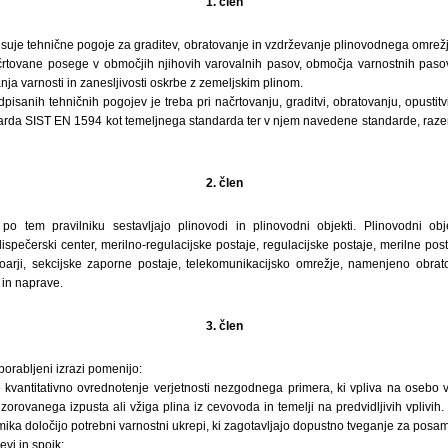
1. člen
pisuje tehnične pogoje za graditev, obratovanje in vzdrževanje plinovodnega omre
črtovane posege v območjih njihovih varovalnih pasov, območja varnostnih paso
nja varnosti in zanesljivosti oskrbe z zemeljskim plinom.
dpisanih tehničnih pogojev je treba pri načrtovanju, graditvi, obratovanju, opustit
arda SIST EN 1594 kot temeljnega standarda ter v njem navedene standarde, razen
2. člen
o tem pravilniku sestavljajo plinovodi in plinovodni objekti. Plinovodni obje
spečerski center, merilno-regulacijske postaje, regulacijske postaje, merilne po
oarji, sekcijske zaporne postaje, telekomunikacijsko omrežje, namenjeno obrat
 in naprave.
3. člen
porabljeni izrazi pomenijo:
e kvantitativno ovrednotenje verjetnosti nezgodnega primera, ki vpliva na osebo v
rovanega izpusta ali vžiga plina iz cevovoda in temelji na predvidljivih vplivih.
ka določijo potrebni varnostni ukrepi, ki zagotavljajo dopustno tveganje za posa
vi in spojk;