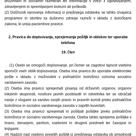
družinskih in socialnih razmerah ter informacije v zvezi z ugotavljanjem,
zdravljenjem in spremljanjem bolezni ali poškodb.
(2) Dolžnosti varovanja informacij iz prejšnjega odstavka se lahko izvajalca
programov in storitev za duševno zdravje razreši v skladu z določbami
zakona, ki ureja pacientove pravice.
2. Pravica do dopisovanja, sprejemanja pošiljk in obiskov ter uporabe
telefona
19. člen
(1) Osebi se omogoči dopisovanje, pri čemer se zagotovi tajnost vsebine
sporočil vseh oblik dopisovanja. Oseba ima pravico do uporabe elektronske
pošte v skladu z možnostmi v psihiatrični bolnišnici oziroma socialno
varstvenem zavodu.
(2) Oseba ima pravico sprejemati pisanja od državnih organov, organov
lokalnih skupnosti, nosilcev javnih pooblastil in odvetnika ter se obračati
nanje z vlogami za varstvo svojih pravic in pravnih koristi preko psihiatrične
bolnišnice in socialno varstvenega zavoda v zaprtih kuvertah.
(3) Oseba ima pravico sprejemati in pošiljati pošiljke preko psihiatrične
bolnišnice in socialno varstvenega zavoda. Oseba lahko sprejema pošiljke s
hrano, denarjem, perilom, osebnimi in drugimi predmeti ter časopisi in
knjigami.
(4) Nadzor nad vsebino prejetih pošiljk iz prejšnjega odstavka ob prisotnosti