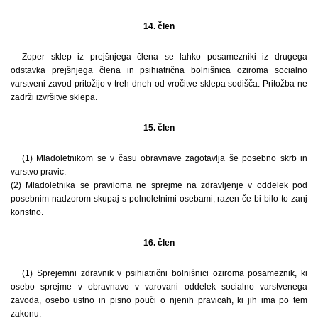
14. člen
Zoper sklep iz prejšnjega člena se lahko posamezniki iz drugega
odstavka prejšnjega člena in psihiatrična bolnišnica oziroma socialno
varstveni zavod pritožijo v treh dneh od vročitve sklepa sodišča. Pritožba ne
zadrži izvršitve sklepa.
15. člen
(1) Mladoletnikom se v času obravnave zagotavlja še posebno skrb in
varstvo pravic.
(2) Mladoletnika se praviloma ne sprejme na zdravljenje v oddelek pod
posebnim nadzorom skupaj s polnoletnimi osebami, razen če bi bilo to zanj
koristno.
16. člen
(1) Sprejemni zdravnik v psihiatrični bolnišnici oziroma posameznik, ki
osebo sprejme v obravnavo v varovani oddelek socialno varstvenega
zavoda, osebo ustno in pisno pouči o njenih pravicah, ki jih ima po tem
zakonu.