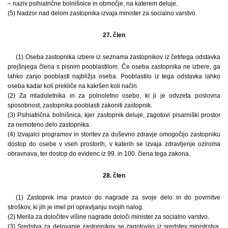
– naziv psihiatrične bolnišnice in območje, na katerem deluje.
(5) Nadzor nad delom zastopnika izvaja minister za socialno varstvo.
27. člen
(1) Oseba zastopnika izbere iz seznama zastopnikov iz četrtega odstavka
prejšnjega člena s pisnim pooblastilom. Če oseba zastopnika ne izbere, ga
lahko zanjo pooblasti najbližja oseba. Pooblastilo iz tega odstavka lahko
oseba kadar koli prekliče na kakršen koli način.
(2) Za mladoletnika in za polnoletno osebo, ki ji je odvzeta poslovna
sposobnost, zastopnika pooblasti zakoniti zastopnik.
(3) Psihiatrična bolnišnica, kjer zastopnik deluje, zagotovi pisarniški prostor
za nemoteno delo zastopnika.
(4) Izvajalci programov in storitev za duševno zdravje omogočijo zastopniku
dostop do osebe v vseh prostorih, v katerih se izvaja zdravljenje oziroma
obravnava, ter dostop do evidenc iz 99. in 100. člena tega zakona.
28. člen
(1) Zastopnik ima pravico do nagrade za svoje delo in do povrnitve
stroškov, ki jih je imel pri opravljanju svojih nalog.
(2) Merila za določitev višine nagrade določi minister za socialno varstvo.
(3) Sredstva za delovanje zastopnikov se zagotovijo iz sredstev ministrstva,