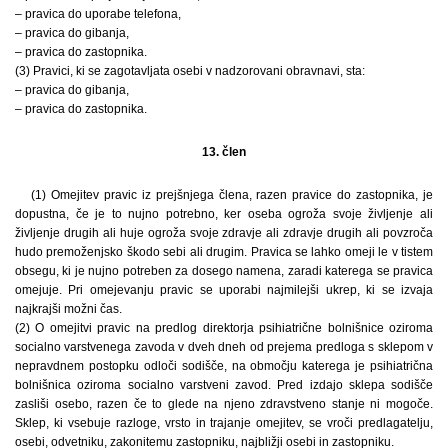
– pravica do uporabe telefona,
– pravica do gibanja,
– pravica do zastopnika.
(3) Pravici, ki se zagotavljata osebi v nadzorovani obravnavi, sta:
– pravica do gibanja,
– pravica do zastopnika.
13. člen
(1) Omejitev pravic iz prejšnjega člena, razen pravice do zastopnika, je
dopustna, če je to nujno potrebno, ker oseba ogroža svoje življenje ali
življenje drugih ali huje ogroža svoje zdravje ali zdravje drugih ali povzroča
hudo premoženjsko škodo sebi ali drugim. Pravica se lahko omeji le v tistem
obsegu, ki je nujno potreben za dosego namena, zaradi katerega se pravica
omejuje. Pri omejevanju pravic se uporabi najmilejši ukrep, ki se izvaja
najkrajši možni čas.
(2) O omejitvi pravic na predlog direktorja psihiatrične bolnišnice oziroma
socialno varstvenega zavoda v dveh dneh od prejema predloga s sklepom v
nepravdnem postopku odloči sodišče, na območju katerega je psihiatrična
bolnišnica oziroma socialno varstveni zavod. Pred izdajo sklepa sodišče
zasliši osebo, razen če to glede na njeno zdravstveno stanje ni mogoče.
Sklep, ki vsebuje razloge, vrsto in trajanje omejitev, se vroči predlagatelju,
osebi, odvetniku, zakonitemu zastopniku, najbližji osebi in zastopniku.