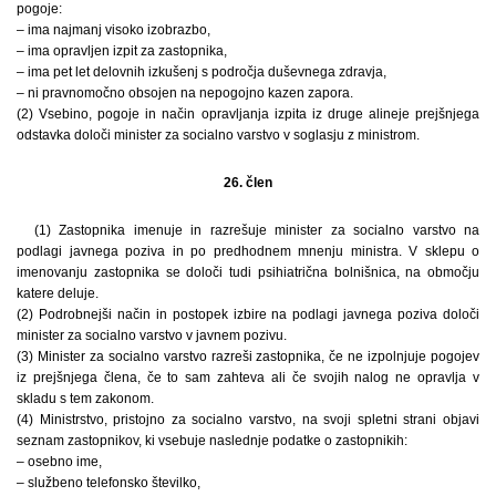
pogoje:
– ima najmanj visoko izobrazbo,
– ima opravljen izpit za zastopnika,
– ima pet let delovnih izkušenj s področja duševnega zdravja,
– ni pravnomočno obsojen na nepogojno kazen zapora.
(2) Vsebino, pogoje in način opravljanja izpita iz druge alineje prejšnjega
odstavka določi minister za socialno varstvo v soglasju z ministrom.
26. člen
(1) Zastopnika imenuje in razrešuje minister za socialno varstvo na
podlagi javnega poziva in po predhodnem mnenju ministra. V sklepu o
imenovanju zastopnika se določi tudi psihiatrična bolnišnica, na območju
katere deluje.
(2) Podrobnejši način in postopek izbire na podlagi javnega poziva določi
minister za socialno varstvo v javnem pozivu.
(3) Minister za socialno varstvo razreši zastopnika, če ne izpolnjuje pogojev
iz prejšnjega člena, če to sam zahteva ali če svojih nalog ne opravlja v
skladu s tem zakonom.
(4) Ministrstvo, pristojno za socialno varstvo, na svoji spletni strani objavi
seznam zastopnikov, ki vsebuje naslednje podatke o zastopnikih:
– osebno ime,
– službeno telefonsko številko,