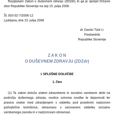
Razglašam Zakon o duševnem zdravju (ZDZdr), ki ga je sprejel Državni
zbor Republike Slovenije na seji 15. julija 2008.
Št. 003-02-7/2008-12
Ljubljana, dne 23. julija 2008
dr. Danilo Türk l.r.
Predsednik
Republike Slovenije
Z A K O N
O DUŠEVNEM ZDRAVJU (ZDZdr)
I. SPLOŠNE DOLOČBE
1. člen
(1) Ta zakon določa sistem zdravstvene in socialno varstvene skrbi na
področju duševnega zdravja, nosilce oziroma nosilke te dejavnosti ter
pravice osebe med zdravljenjem v oddelku pod posebnim nadzorom
psihiatrične bolnišnice, obravnavo v varovanem oddelku socialno
varstvenega zavoda in v nadzorovani obravnavi.