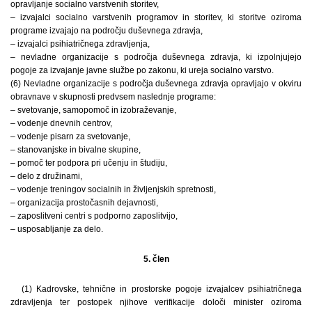
opravljanje socialno varstvenih storitev,
– izvajalci socialno varstvenih programov in storitev, ki storitve oziroma
programe izvajajo na področju duševnega zdravja,
– izvajalci psihiatričnega zdravljenja,
– nevladne organizacije s področja duševnega zdravja, ki izpolnjujejo
pogoje za izvajanje javne službe po zakonu, ki ureja socialno varstvo.
(6) Nevladne organizacije s področja duševnega zdravja opravljajo v okviru
obravnave v skupnosti predvsem naslednje programe:
– svetovanje, samopomoč in izobraževanje,
– vodenje dnevnih centrov,
– vodenje pisarn za svetovanje,
– stanovanjske in bivalne skupine,
– pomoč ter podpora pri učenju in študiju,
– delo z družinami,
– vodenje treningov socialnih in življenjskih spretnosti,
– organizacija prostočasnih dejavnosti,
– zaposlitveni centri s podporno zaposlitvijo,
– usposabljanje za delo.
5. člen
(1) Kadrovske, tehnične in prostorske pogoje izvajalcev psihiatričnega
zdravljenja ter postopek njihove verifikacije določi minister oziroma