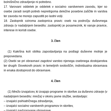
bolnišnično zdravljenje ni potrebno.
17. Varovani oddelek je oddelek v socialno varstvenem zavodu, kjer so
osebe zaradi svojih potreb nepretrgoma deležne posebne zaščite in varstva
ter zavoda ne morejo zapustiti po lastni volji.
18. Zastopnik oziroma zastopnica pravic oseb na področju duševnega
zdravja (v nadaljnjem besedilu: zastopnik) je posameznik, ki varuje pravice,
interese in koristi osebe.
3. člen
(1) Kakršna koli oblika zapostavljanja na podlagi duševne motnje je
prepovedana.
(2) Osebi se pri obravnavi zagotovi varstvo njenega osebnega dostojanstva
ter drugih človekovih pravic in temeljnih svoboščin, individualna obravnava
in enaka dostopnost do obravnave.
4. člen
(1) Mrežo izvajalcev, ki izvajajo programe in storitve za duševno zdravje (v
nadaljnjem besedilu: mreža) v okviru javne službe, sestavljajo:
– izvajalci psihiatričnega zdravljenja,
– izvajalci socialno varstvenih programov in storitev,
– izvajalci nadzorovane obravnave,