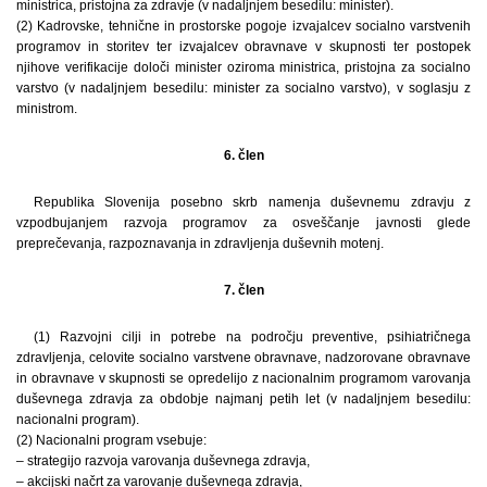
ministrica, pristojna za zdravje (v nadaljnjem besedilu: minister).
(2) Kadrovske, tehnične in prostorske pogoje izvajalcev socialno varstvenih
programov in storitev ter izvajalcev obravnave v skupnosti ter postopek
njihove verifikacije določi minister oziroma ministrica, pristojna za socialno
varstvo (v nadaljnjem besedilu: minister za socialno varstvo), v soglasju z
ministrom.
6. člen
Republika Slovenija posebno skrb namenja duševnemu zdravju z
vzpodbujanjem razvoja programov za osveščanje javnosti glede
preprečevanja, razpoznavanja in zdravljenja duševnih motenj.
7. člen
(1) Razvojni cilji in potrebe na področju preventive, psihiatričnega
zdravljenja, celovite socialno varstvene obravnave, nadzorovane obravnave
in obravnave v skupnosti se opredelijo z nacionalnim programom varovanja
duševnega zdravja za obdobje najmanj petih let (v nadaljnjem besedilu:
nacionalni program).
(2) Nacionalni program vsebuje:
– strategijo razvoja varovanja duševnega zdravja,
– akcijski načrt za varovanje duševnega zdravja,