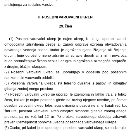
pristojnega za socialno varstvo.
III. POSEBNI VAROVALNI UKREPI
29. člen
(1) Posebni varovalni ukrep je nujen ukrep, ki se ga uporabi zaradi
omogočanja zdravljenja osebe ali zaradi odprave oziroma obvladovanja
nevarnega vedenja osebe, kadar je ogroženo njeno življenje ali življenje
drugih, huje ogroženo njeno zdravje ali zdravje drugih ali z njim povzroča
hudo premoženjsko škodo sebi ali drugim in ogrožanja ni mogoče preprečiti
z drugim, blažjim ukrepom.
(2) Posebni varovalni ukrepi se uporabljajo v oddelkih pod posebnim
nadzorom in varovanih oddelkih.
(3) Posebna varovalna ukrepa sta telesno oviranje s pasovi in omejitev
gibanja znotraj enega prostora.
(4) Posebni varovalni ukrep se uporabi le izjemoma in lahko traja le toliko
časa, kolikor je nujno potrebno glede na razlog njegove uvedbe, pri čemer
posebni varovalni ukrep telesnega oviranja s pasovi ne sme trajati več kot
štiri ure, posebni varovalni ukrep omejitve svobode gibanja znotraj enega
prostora pa ne več kot 12 ur. Po preteku navedenega obdobja zdravnik
preveri utemeljenost ponovne uvedbe posebnega varovalnega ukrepa.
(5) Osebo, pri kateri je bil uporabljen poseben varovalni ukrep, se nadzoruje,