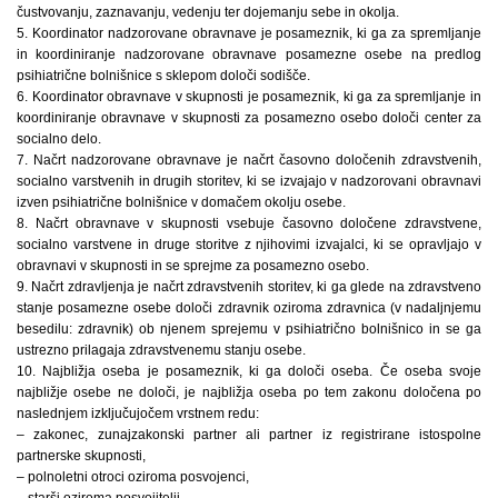
čustvovanju, zaznavanju, vedenju ter dojemanju sebe in okolja.
5. Koordinator nadzorovane obravnave je posameznik, ki ga za spremljanje
in koordiniranje nadzorovane obravnave posamezne osebe na predlog
psihiatrične bolnišnice s sklepom določi sodišče.
6. Koordinator obravnave v skupnosti je posameznik, ki ga za spremljanje in
koordiniranje obravnave v skupnosti za posamezno osebo določi center za
socialno delo.
7. Načrt nadzorovane obravnave je načrt časovno določenih zdravstvenih,
socialno varstvenih in drugih storitev, ki se izvajajo v nadzorovani obravnavi
izven psihiatrične bolnišnice v domačem okolju osebe.
8. Načrt obravnave v skupnosti vsebuje časovno določene zdravstvene,
socialno varstvene in druge storitve z njihovimi izvajalci, ki se opravljajo v
obravnavi v skupnosti in se sprejme za posamezno osebo.
9. Načrt zdravljenja je načrt zdravstvenih storitev, ki ga glede na zdravstveno
stanje posamezne osebe določi zdravnik oziroma zdravnica (v nadaljnjemu
besedilu: zdravnik) ob njenem sprejemu v psihiatrično bolnišnico in se ga
ustrezno prilagaja zdravstvenemu stanju osebe.
10. Najbližja oseba je posameznik, ki ga določi oseba. Če oseba svoje
najbližje osebe ne določi, je najbližja oseba po tem zakonu določena po
naslednjem izključujočem vrstnem redu:
– zakonec, zunajzakonski partner ali partner iz registrirane istospolne
partnerske skupnosti,
– polnoletni otroci oziroma posvojenci,
– starši oziroma posvojitelji,