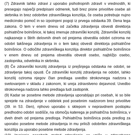
(7) Zdravnik lahko zdravi z uporabo psihotropnih zdravil v vrednostih, ki
presegajo največji predpisani odmerek, tudi brez pisne privolitve osebe ali
skrbnika in brez odobritve zdravniškega konzilija, če oseba potrebuje nujno
medicinsko pomoč in so izpolnjeni pogoji iz prvega odstavka 39. člena tega
zakona. O tem v enem dnevu od začetka zdravljenja obvesti direktorja
psihiatrične bolnišnice, ki takoj imenuje zdravniški konzilij. Zdravniški konzilij
najkasneje v štirih delovnih dneh od prejema obvestila odobri oziroma ne
odobri takšnega zdravljenja in o tem takoj obvesti direktorja psihiatrične
bolnišnice. O odločitvi zdravniškega konzilija direktor psihiatrične bolnišnice
v enem dnevu od prejema obvestila obvesti osebo, najbližjo osebo,
zastopnika, odvetnika in skrbnika.
(8) Če zdravniški konzilij zdravljenja iz prejšnjega odstavka ne odobri, se
zdravljenje takoj opusti. Če zdravniški konzilij zdravljenja ne odobri, lahko
konzilij oziroma njegov član predlaga uvedbo strokovnega nadzora s
svetovanjem v skladu z zakonom, ki ureja zdravstveno dejavnost. Uvedbo
strokovnega nadzora lahko predlaga tudi zastopnik.
(9) Kadar se posebne metode zdravljenja uporabljajo pri osebah, ki so bile
sprejete na zdravljenje v oddelek pod posebnim nadzorom brez privolitve
(39. in 53. člen), njihovo uporabo s sklepom v nepravdnem postopku
predhodno odobri sodišče, na območju katerega je psihiatrična bolnišnica, v
dveh dneh od prejema predloga. Psihiatrična bolnišnica poda predlog za
uporabo posebne metode zdravljenja in mu priloži odobritev zdravniškega
konzilija za uporabo posebne metode zdravljenja.