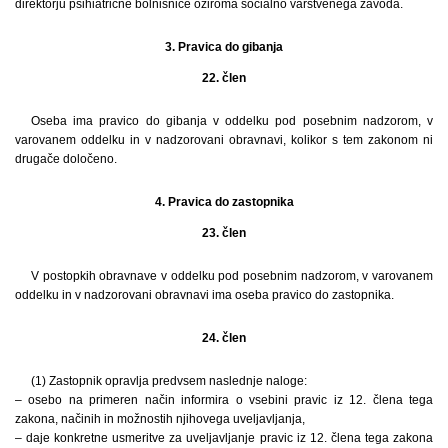
direktorju psihiatrične bolnišnice oziroma socialno varstvenega zavoda.
3. Pravica do gibanja
22. člen
Oseba ima pravico do gibanja v oddelku pod posebnim nadzorom, v
varovanem oddelku in v nadzorovani obravnavi, kolikor s tem zakonom ni
drugače določeno.
4. Pravica do zastopnika
23. člen
V postopkih obravnave v oddelku pod posebnim nadzorom, v varovanem
oddelku in v nadzorovani obravnavi ima oseba pravico do zastopnika.
24. člen
(1) Zastopnik opravlja predvsem naslednje naloge:
– osebo na primeren način informira o vsebini pravic iz 12. člena tega
zakona, načinih in možnostih njihovega uveljavljanja,
– daje konkretne usmeritve za uveljavljanje pravic iz 12. člena tega zakona