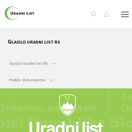
G
LASILO URADNI LIST RS
Glasilo Uradni list RS
Preklic dokumentov