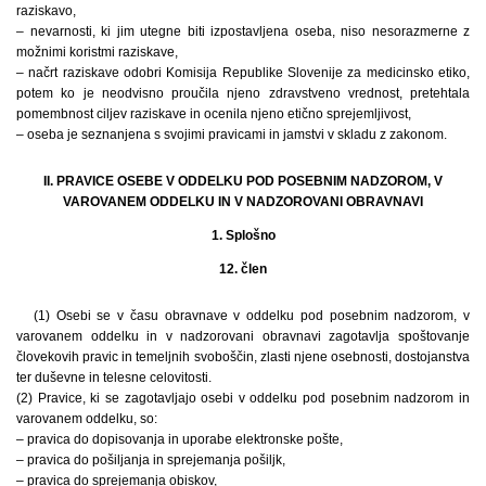
raziskavo,
– nevarnosti, ki jim utegne biti izpostavljena oseba, niso nesorazmerne z
možnimi koristmi raziskave,
– načrt raziskave odobri Komisija Republike Slovenije za medicinsko etiko,
potem ko je neodvisno proučila njeno zdravstveno vrednost, pretehtala
pomembnost ciljev raziskave in ocenila njeno etično sprejemljivost,
– oseba je seznanjena s svojimi pravicami in jamstvi v skladu z zakonom.
II. PRAVICE OSEBE V ODDELKU POD POSEBNIM NADZOROM, V
VAROVANEM ODDELKU IN V NADZOROVANI OBRAVNAVI
1. Splošno
12. člen
(1) Osebi se v času obravnave v oddelku pod posebnim nadzorom, v
varovanem oddelku in v nadzorovani obravnavi zagotavlja spoštovanje
človekovih pravic in temeljnih svoboščin, zlasti njene osebnosti, dostojanstva
ter duševne in telesne celovitosti.
(2) Pravice, ki se zagotavljajo osebi v oddelku pod posebnim nadzorom in
varovanem oddelku, so:
– pravica do dopisovanja in uporabe elektronske pošte,
– pravica do pošiljanja in sprejemanja pošiljk,
– pravica do sprejemanja obiskov,