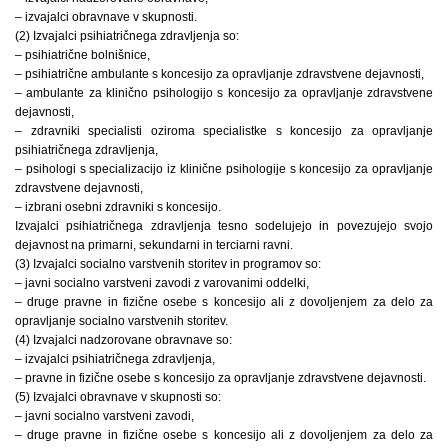
– izvajalci obravnave v skupnosti.
(2) Izvajalci psihiatričnega zdravljenja so:
– psihiatrične bolnišnice,
– psihiatrične ambulante s koncesijo za opravljanje zdravstvene dejavnosti,
– ambulante za klinično psihologijo s koncesijo za opravljanje zdravstvene
dejavnosti,
– zdravniki specialisti oziroma specialistke s koncesijo za opravljanje
psihiatričnega zdravljenja,
– psihologi s specializacijo iz klinične psihologije s koncesijo za opravljanje
zdravstvene dejavnosti,
– izbrani osebni zdravniki s koncesijo.
Izvajalci psihiatričnega zdravljenja tesno sodelujejo in povezujejo svojo
dejavnost na primarni, sekundarni in terciarni ravni.
(3) Izvajalci socialno varstvenih storitev in programov so:
– javni socialno varstveni zavodi z varovanimi oddelki,
– druge pravne in fizične osebe s koncesijo ali z dovoljenjem za delo za
opravljanje socialno varstvenih storitev.
(4) Izvajalci nadzorovane obravnave so:
– izvajalci psihiatričnega zdravljenja,
– pravne in fizične osebe s koncesijo za opravljanje zdravstvene dejavnosti.
(5) Izvajalci obravnave v skupnosti so:
– javni socialno varstveni zavodi,
– druge pravne in fizične osebe s koncesijo ali z dovoljenjem za delo za