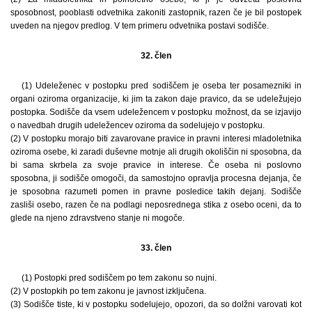
sposobnost, pooblasti odvetnika zakoniti zastopnik, razen če je bil postopek
uveden na njegov predlog. V tem primeru odvetnika postavi sodišče.
32. člen
(1) Udeleženec v postopku pred sodiščem je oseba ter posamezniki in
organi oziroma organizacije, ki jim ta zakon daje pravico, da se udeležujejo
postopka. Sodišče da vsem udeležencem v postopku možnost, da se izjavijo
o navedbah drugih udeležencev oziroma da sodelujejo v postopku.
(2) V postopku morajo biti zavarovane pravice in pravni interesi mladoletnika
oziroma osebe, ki zaradi duševne motnje ali drugih okoliščin ni sposobna, da
bi sama skrbela za svoje pravice in interese. Če oseba ni poslovno
sposobna, ji sodišče omogoči, da samostojno opravlja procesna dejanja, če
je sposobna razumeti pomen in pravne posledice takih dejanj. Sodišče
zasliši osebo, razen če na podlagi neposrednega stika z osebo oceni, da to
glede na njeno zdravstveno stanje ni mogoče.
33. člen
(1) Postopki pred sodiščem po tem zakonu so nujni.
(2) V postopkih po tem zakonu je javnost izključena.
(3) Sodišče tiste, ki v postopku sodelujejo, opozori, da so dolžni varovati kot