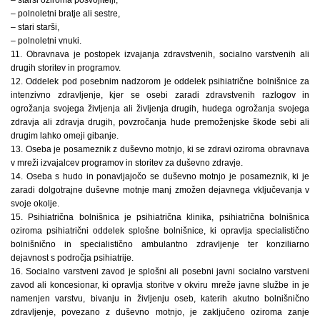
– polnoletni bratje ali sestre,
– stari starši,
– polnoletni vnuki.
11. Obravnava je postopek izvajanja zdravstvenih, socialno varstvenih ali
drugih storitev in programov.
12. Oddelek pod posebnim nadzorom je oddelek psihiatrične bolnišnice za
intenzivno zdravljenje, kjer se osebi zaradi zdravstvenih razlogov in
ogrožanja svojega življenja ali življenja drugih, hudega ogrožanja svojega
zdravja ali zdravja drugih, povzročanja hude premoženjske škode sebi ali
drugim lahko omeji gibanje.
13. Oseba je posameznik z duševno motnjo, ki se zdravi oziroma obravnava
v mreži izvajalcev programov in storitev za duševno zdravje.
14. Oseba s hudo in ponavljajočo se duševno motnjo je posameznik, ki je
zaradi dolgotrajne duševne motnje manj zmožen dejavnega vključevanja v
svoje okolje.
15. Psihiatrična bolnišnica je psihiatrična klinika, psihiatrična bolnišnica
oziroma psihiatrični oddelek splošne bolnišnice, ki opravlja specialistično
bolnišnično in specialistično ambulantno zdravljenje ter konziliarno
dejavnost s področja psihiatrije.
16. Socialno varstveni zavod je splošni ali posebni javni socialno varstveni
zavod ali koncesionar, ki opravlja storitve v okviru mreže javne službe in je
namenjen varstvu, bivanju in življenju oseb, katerih akutno bolnišnično
zdravljenje, povezano z duševno motnjo, je zaključeno oziroma zanje