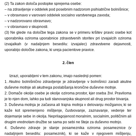
(2) Ta zakon določa postopke sprejema osebe:
– na zdravljenje v oddelek pod posebnim nadzorom psihiatrične bolnišnice;
– v obravnavo v varovani oddelek socialno varstvenega zavoda;
– v nadzorovano obravnavo;
– v obravnavo v skupnosti.
(3) Ne glede na določbe tega zakona se v primeru kršitev pravic osebe kot
uporabnika oziroma uporabnice zdravstvenih storitev pri izvajalcih oziroma
izvajalkah (v nadaljnjem besedilu: izvajalec) zdravstvene dejavnosti,
uporabijo določbe zakona, ki ureja pacientove pravice.
2. člen
Izrazi, uporabljeni v tem zakonu, imajo naslednji pomen:
1. Akutno bolnišnično zdravljenje je zdravljenje v bolnišnici zaradi akutne
duševne motnje ali akutnega poslabšanja kronične duševne motnje.
2. Domače okolje osebe je okolje oziroma prostor, kjer oseba živi. Praviloma
je to njen dom, lahko pa tudi stanovanjska skupnost ali drug prostor bivanja.
3. Duševna motnja je začasna ali trajna motnja v delovanju možganov, ki se
kaže kot spremenjeno mišljenje, čustvovanje, zaznavanje, vedenje ter
dojemanje sebe in okolja. Neprilagojenost moralnim, socialnim, političnim ali
drugim vrednotam družbe se sama po sebi ne šteje za duševno motnjo.
4. Duševno zdravje je stanje posameznika oziroma posameznice (v
nadaljnjem besedilu: posameznik), ki se kaže v njegovem mišljenju,