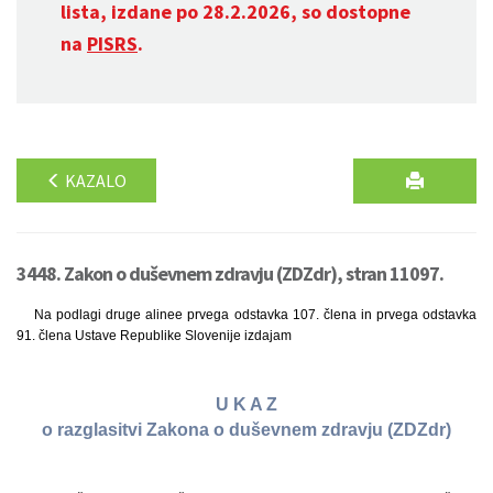
lista, izdane po 28.2.2026, so dostopne
na
PISRS
.
KAZALO
3448. Zakon o duševnem zdravju (ZDZdr), stran 11097.
Na podlagi druge alinee prvega odstavka 107. člena in prvega odstavka
91. člena Ustave Republike Slovenije izdajam
U K A Z
o razglasitvi Zakona o duševnem zdravju (ZDZdr)