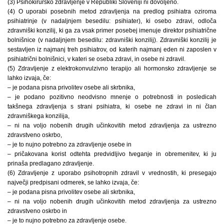
(3) Psihokirurško zdravljenje v Republiki Sloveniji ni dovoljeno.
(4) O uporabi posebnih metod zdravljenja na predlog psihiatra oziroma
psihiatrinje (v nadaljnjem besedilu: psihiater), ki osebo zdravi, odloča
zdravniški konzilij, ki ga za vsak primer posebej imenuje direktor psihiatrične
bolnišnice (v nadaljnjem besedilu: zdravniški konzilij). Zdravniški konzilij je
sestavljen iz najmanj treh psihiatrov, od katerih najmanj eden ni zaposlen v
psihiatrični bolnišnici, v kateri se oseba zdravi, in osebe ni zdravil.
(5) Zdravljenje z elektrokonvulzivno terapijo ali hormonsko zdravljenje se
lahko izvaja, če:
– je podana pisna privolitev osebe ali skrbnika,
– je podano pozitivno neodvisno mnenje o potrebnosti in posledicah
takšnega zdravljenja s strani psihiatra, ki osebe ne zdravi in ni član
zdravniškega konzilija,
– ni na voljo nobenih drugih učinkovitih metod zdravljenja za ustrezno
zdravstveno oskrbo,
– je to nujno potrebno za zdravljenje osebe in
– pričakovana korist odtehta predvidljivo tveganje in obremenitev, ki ju
prinaša predlagano zdravljenje.
(6) Zdravljenje z uporabo psihotropnih zdravil v vrednostih, ki presegajo
največji predpisani odmerek, se lahko izvaja, če:
– je podana pisna privolitev osebe ali skrbnika,
– ni na voljo nobenih drugih učinkovitih metod zdravljenja za ustrezno
zdravstveno oskrbo in
– je to nujno potrebno za zdravljenje osebe.