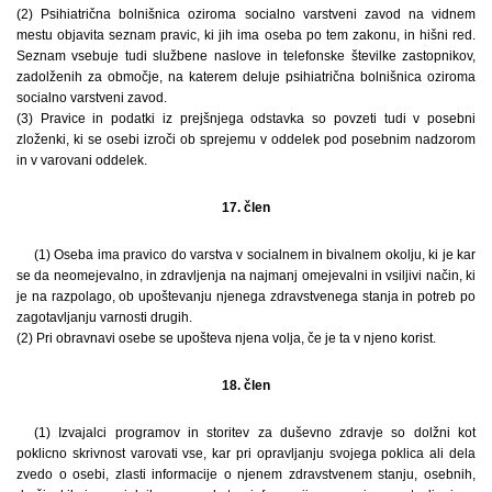
(2) Psihiatrična bolnišnica oziroma socialno varstveni zavod na vidnem
mestu objavita seznam pravic, ki jih ima oseba po tem zakonu, in hišni red.
Seznam vsebuje tudi službene naslove in telefonske številke zastopnikov,
zadolženih za območje, na katerem deluje psihiatrična bolnišnica oziroma
socialno varstveni zavod.
(3) Pravice in podatki iz prejšnjega odstavka so povzeti tudi v posebni
zloženki, ki se osebi izroči ob sprejemu v oddelek pod posebnim nadzorom
in v varovani oddelek.
17. člen
(1) Oseba ima pravico do varstva v socialnem in bivalnem okolju, ki je kar
se da neomejevalno, in zdravljenja na najmanj omejevalni in vsiljivi način, ki
je na razpolago, ob upoštevanju njenega zdravstvenega stanja in potreb po
zagotavljanju varnosti drugih.
(2) Pri obravnavi osebe se upošteva njena volja, če je ta v njeno korist.
18. člen
(1) Izvajalci programov in storitev za duševno zdravje so dolžni kot
poklicno skrivnost varovati vse, kar pri opravljanju svojega poklica ali dela
zvedo o osebi, zlasti informacije o njenem zdravstvenem stanju, osebnih,