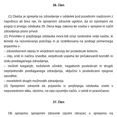
36. člen
(1) Oseba je sprejeta na zdravljenje v oddelek pod posebnim nadzorom z
napotnico ali brez nje, če sprejemni zdravnik ugotovi, da so izpolnjeni vsi
pogoji iz prvega odstavka 39. člena tega zakona ter oseba v sprejem in načrt
zdravljenja pisno privoli.
(2) Privolitev iz prejšnjega odstavka mora biti izraz svobodne volje osebe, ki
temelji na razumevanju položaja in je izoblikovana na podlagi primernega
pojasnila o:
– zdravstvenem stanju in verjetnem razvoju ter posledicah bolezni,
– cilju, vrsti in načinu izvedbe, verjetnosti uspeha ter pričakovanih koristih in
izidu predlaganega zdravljenja,
– možnih tveganjih, neželenih učinkih, negativnih posledicah in drugih
neprijetnostih predlaganega zdravljenja, vključno s posledicami njegove
opustitve,
– morebitnih drugih možnostih zdravljenja.
(3) Sprejemni zdravnik da pojasnilo iz prejšnjega odstavka osebi v
neposrednem stiku, obzirno, na njej razumljiv način, v celoti in pravočasno.
37. člen
Ob sprejemu sprejemni zdravnik izpolni obrazec o sprejemu na