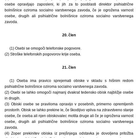
osebe opravljajo zaposleni, ki jih za to pooblasti direktor psihiatrične
bolnišnice oziroma socialno varstvenega zavoda, če je ogrožena varnost
osebe, drugih ali psihiatrične bolnišnice oziroma socialno varstvenega
zavoda.
20. člen
(1) Osebi se omogoči telefonske pogovore.
(2) Stroške telefonskih pogovorov krije oseba.
21. člen
(1) Oseba ima pravico sprejemati obiske v skladu s hišnim redom
psihiatrične bolnišnice oziroma socialno varstvenega zavoda.
(2) Osebi se lahko omogoči najmanj dvakrat tedensko obisk najbližje osebe
in drugih.
(3) Obiski osebe se praviloma opravijo v posebnih, primerno opremljenih
prostorih. Obisk se lahko prekine le, če škodljivo vpliva na zdravstveno stanje
osebe, če oseba ali njen obiskovalec motita druge ali če je ogrožena varnost
osebe, drugih ali psihiatrične bolnišnice oziroma socialno varstvenega
zavoda.
(4) Zoper prekinitev obiska iz prejšnjega odstavka je dovoljena pritožba