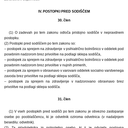
IV. POSTOPKI PRED SODIŠČEM
30. člen
(1) O zadevah po tem zakonu odloča pristojno sodišče v nepravdnem
postopku.
(2) Postopki pred sodiščem po tem zakonu so:
– postopek za sprejem na zdravljenje v psihiatrično bolnišnico v oddelek pod
posebnim nadzorom brez privolitve na podlagi sklepa sodišča,
– postopek za sprejem na zdravljenje v psihiatrično bolnišnico v oddelek pod
posebnim nadzorom brez privolitve v nujnih primerih,
– postopek za sprejem v obravnavo v varovani oddelek socialno varstvenega
zavoda brez privolitve na podlagi sklepa sodišča,
– postopek za sprejem na zdravljenje v nadzorovano obravnavo brez
privolitve na podlagi sklepa sodišča.
31. člen
(1) V vseh postopkih pred sodišči po tem zakonu je obvezno zastopanje
osebe po pooblaščencu, ki je odvetnik oziroma odvetnica (v nadaljnjem
besedilu: odvetnik).
(2) Za mladoletnika in polnoletno osebo, ki ji je odvzeta poslovna