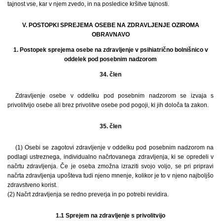
tajnost vse, kar v njem zvedo, in na posledice kršitve tajnosti.
V. POSTOPKI SPREJEMA OSEBE NA ZDRAVLJENJE OZIROMA
OBRAVNAVO
1. Postopek sprejema osebe na zdravljenje v psihiatrično bolnišnico v
oddelek pod posebnim nadzorom
34. člen
Zdravljenje osebe v oddelku pod posebnim nadzorom se izvaja s
privolitvijo osebe ali brez privolitve osebe pod pogoji, ki jih določa ta zakon.
35. člen
(1) Osebi se zagotovi zdravljenje v oddelku pod posebnim nadzorom na
podlagi ustreznega, individualno načrtovanega zdravljenja, ki se opredeli v
načrtu zdravljenja. Če je oseba zmožna izraziti svojo voljo, se pri pripravi
načrta zdravljenja upošteva tudi njeno mnenje, kolikor je to v njeno najboljšo
zdravstveno korist.
(2) Načrt zdravljenja se redno preverja in po potrebi revidira.
1.1 Sprejem na zdravljenje s privolitvijo