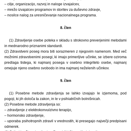
– cilje, organizacijo, razvoj in naloge izvajalcev,
– mrežo izvajalcev programov in storitev za duševno zdravje,
– nosilce nalog za uresničevanje nacionalnega programa.
8. člen
(1) Zdravljenje osebe poteka v skladu s strokovno preverjenimi metodami
in mednarodno priznanimi standardi.
(2) Zdravstveni poseg mora biti sorazmeren z njegovim namenom. Med več
možnimi zdravstvenimi posegi, ki imajo primerljive učinke, se izbere oziroma
predlaga tistega, ki najmanj posega v osebno integriteto osebe, najmanj
omejuje njeno osebno svobodo in ima najmanj neželenih učinkov.
9. člen
(1) Posebne metode zdravljenja se lahko izvajajo le izjemoma, pod
pogoji, ki jih določa ta zakon, in le v psihiatričnih bolnišnicah.
(2) Posebne metode zdravljenja so:
– zdravljenje z elektrokonvulzivno terapijo,
– hormonsko zdravljenje,
– uporaba psihotropnih zdravil v vrednostih, ki presegajo največji predpisani
odmerek.