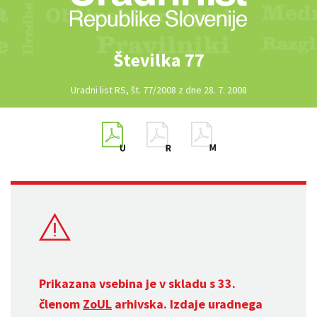
Številka 77
Uradni list RS, št. 77/2008 z dne 28. 7. 2008
Prikazana vsebina je v skladu s 33.
členom
ZoUL
arhivska. Izdaje uradnega