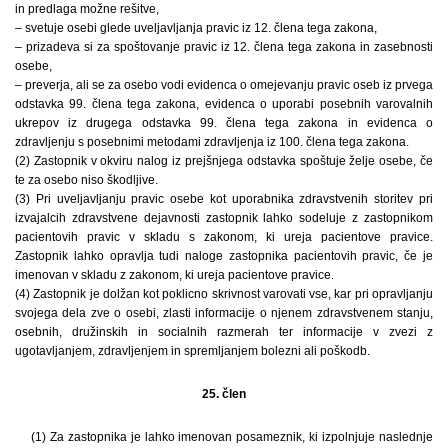
in predlaga možne rešitve,
– svetuje osebi glede uveljavljanja pravic iz 12. člena tega zakona,
– prizadeva si za spoštovanje pravic iz 12. člena tega zakona in zasebnosti
osebe,
– preverja, ali se za osebo vodi evidenca o omejevanju pravic oseb iz prvega
odstavka 99. člena tega zakona, evidenca o uporabi posebnih varovalnih
ukrepov iz drugega odstavka 99. člena tega zakona in evidenca o
zdravljenju s posebnimi metodami zdravljenja iz 100. člena tega zakona.
(2) Zastopnik v okviru nalog iz prejšnjega odstavka spoštuje želje osebe, če
te za osebo niso škodljive.
(3) Pri uveljavljanju pravic osebe kot uporabnika zdravstvenih storitev pri
izvajalcih zdravstvene dejavnosti zastopnik lahko sodeluje z zastopnikom
pacientovih pravic v skladu s zakonom, ki ureja pacientove pravice.
Zastopnik lahko opravlja tudi naloge zastopnika pacientovih pravic, če je
imenovan v skladu z zakonom, ki ureja pacientove pravice.
(4) Zastopnik je dolžan kot poklicno skrivnost varovati vse, kar pri opravljanju
svojega dela zve o osebi, zlasti informacije o njenem zdravstvenem stanju,
osebnih, družinskih in socialnih razmerah ter informacije v zvezi z
ugotavljanjem, zdravljenjem in spremljanjem bolezni ali poškodb.
25. člen
(1) Za zastopnika je lahko imenovan posameznik, ki izpolnjuje naslednje