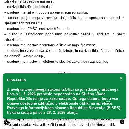
zdravljenje, ki vsebuje najmanj:
– naziv psihiatrične bolnišnice,
– osebno ime, šifro in podpis sprejemnega zdravnika,
– oceno sprejemnega zdravnika, da je bila oseba sposobna razumeti in
sprejeti načrt zdravljenja,
– osebno ime, EMŠO, naslov in šifro osebe,
– pisno in lastnoročno podpisano privolitev osebe v sprejem in načrt
zdravljenja,
– osebno ime, naslov in telefonsko številko najbližje osebe,
– osebno ime zastopnika, če je ta že izbran, in naziv psihiatrične bolnišnice,
na območju katere deluje,
– osebno ime, naslov in telefonsko številko zakonitega zastopnika.
38. člen
×
Obvestilo
(1) Oseba, ki je privolila v sprejem v oddelek pod posebnim nadzorom,
Z uveljavitvijo
novega zakona (ZOUL)
se je
izdajanje uradnega
lahko kadar koli, izrecno ali z dejanji, iz katerih je to mogoče sklepati,
lista s 1. 3. 2026 preneslo
neposredno
na Službo Vlade
privolitev prekliče in zahteva, da se jo odpusti z zdravljenja v oddelku pod
Republike Slovenije za zakonodajo
. Od tega datuma bodo vse
posebnim nadzorom. V tem primeru je treba osebo takoj odpustiti.
objave dostopne izključno v elektronski obliki na spletišču
Pravnega informacijskega sistema Republike Slovenije (PISRS),
(2) Če v primeru iz prejšnjega odstavka zdravnik oceni, da so pri osebi
tiskana izdaja pa se z 28. 2. 2026 ukinja.
podani razlogi iz 53. člena tega zakona, osebo kljub preklicu privolitve zadrži
na zdravljenju ter jo pouči o razlogih za zadržanje in pravici do odvetnika. O
zadržanju osebe zdravnik v štirih urah pisno obvesti direktorja psihiatrične