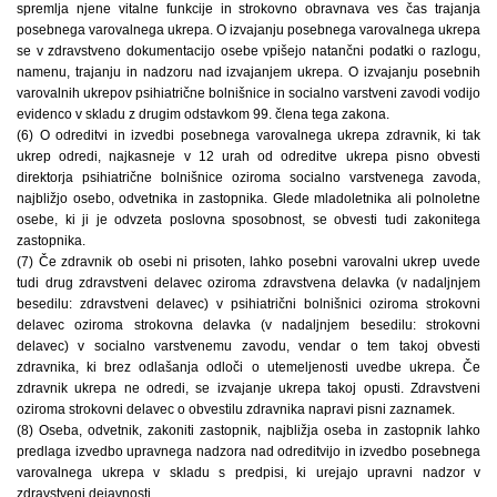
spremlja njene vitalne funkcije in strokovno obravnava ves čas trajanja
posebnega varovalnega ukrepa. O izvajanju posebnega varovalnega ukrepa
se v zdravstveno dokumentacijo osebe vpišejo natančni podatki o razlogu,
namenu, trajanju in nadzoru nad izvajanjem ukrepa. O izvajanju posebnih
varovalnih ukrepov psihiatrične bolnišnice in socialno varstveni zavodi vodijo
evidenco v skladu z drugim odstavkom 99. člena tega zakona.
(6) O odreditvi in izvedbi posebnega varovalnega ukrepa zdravnik, ki tak
ukrep odredi, najkasneje v 12 urah od odreditve ukrepa pisno obvesti
direktorja psihiatrične bolnišnice oziroma socialno varstvenega zavoda,
najbližjo osebo, odvetnika in zastopnika. Glede mladoletnika ali polnoletne
osebe, ki ji je odvzeta poslovna sposobnost, se obvesti tudi zakonitega
zastopnika.
(7) Če zdravnik ob osebi ni prisoten, lahko posebni varovalni ukrep uvede
tudi drug zdravstveni delavec oziroma zdravstvena delavka (v nadaljnjem
besedilu: zdravstveni delavec) v psihiatrični bolnišnici oziroma strokovni
delavec oziroma strokovna delavka (v nadaljnjem besedilu: strokovni
delavec) v socialno varstvenemu zavodu, vendar o tem takoj obvesti
zdravnika, ki brez odlašanja odloči o utemeljenosti uvedbe ukrepa. Če
zdravnik ukrepa ne odredi, se izvajanje ukrepa takoj opusti. Zdravstveni
oziroma strokovni delavec o obvestilu zdravnika napravi pisni zaznamek.
(8) Oseba, odvetnik, zakoniti zastopnik, najbližja oseba in zastopnik lahko
predlaga izvedbo upravnega nadzora nad odreditvijo in izvedbo posebnega
varovalnega ukrepa v skladu s predpisi, ki urejajo upravni nadzor v
zdravstveni dejavnosti.