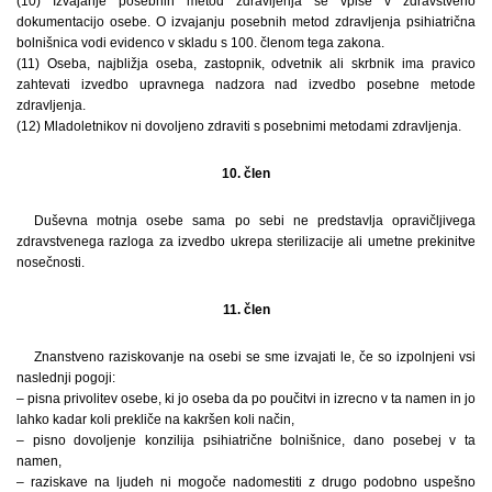
(10) Izvajanje posebnih metod zdravljenja se vpiše v zdravstveno
dokumentacijo osebe. O izvajanju posebnih metod zdravljenja psihiatrična
bolnišnica vodi evidenco v skladu s 100. členom tega zakona.
(11) Oseba, najbližja oseba, zastopnik, odvetnik ali skrbnik ima pravico
zahtevati izvedbo upravnega nadzora nad izvedbo posebne metode
zdravljenja.
(12) Mladoletnikov ni dovoljeno zdraviti s posebnimi metodami zdravljenja.
10. člen
Duševna motnja osebe sama po sebi ne predstavlja opravičljivega
zdravstvenega razloga za izvedbo ukrepa sterilizacije ali umetne prekinitve
nosečnosti.
11. člen
Znanstveno raziskovanje na osebi se sme izvajati le, če so izpolnjeni vsi
naslednji pogoji:
– pisna privolitev osebe, ki jo oseba da po poučitvi in izrecno v ta namen in jo
lahko kadar koli prekliče na kakršen koli način,
– pisno dovoljenje konzilija psihiatrične bolnišnice, dano posebej v ta
namen,
– raziskave na ljudeh ni mogoče nadomestiti z drugo podobno uspešno