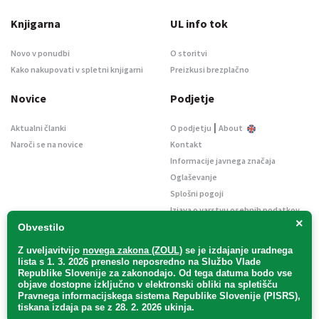
Knjigarna
UL info tok
Novo v ponudbi
O storitvi
Kako nakupovati v spletni knjigarni
Preizkusi brezplačno
Novice
Podjetje
|
Aktualni članki
O podjetju
About
Naroči se na novice
Kontakt
Informacije javnega značaja
Oglaševanje
Splošni pogoji
Izjava o varstvu osebnih podatkov
×
E-dražbe
Obvestilo
Z uveljavitvijo
novega zakona (ZOUL)
se je
izdajanje uradnega
lista s 1. 3. 2026 preneslo
neposredno
na Službo Vlade
Republike Slovenije za zakonodajo
. Od tega datuma bodo vse
objave dostopne izključno v elektronski obliki na spletišču
Pravnega informacijskega sistema Republike Slovenije (PISRS),
Uradni list d. o. o. – v likvidaciji / Vse pravice pridržane.
tiskana izdaja pa se z 28. 2. 2026 ukinja.
Pravna obvestila
/
Piškotki
/ Avtorji:
TriTim spletna agencija
v sodelovanju z