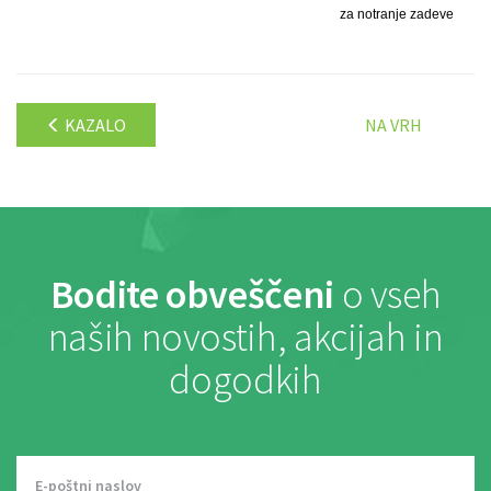
za notranje zadeve
KAZALO
NA VRH
Bodite obveščeni
o vseh
naših novostih, akcijah in
dogodkih