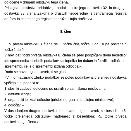
določene v drugem odstavku tega člena.
Pristojna ministrstva pridobivajo podatke iz tretjega odstavka 32. in drugega
odstavka 33. člena Zakona o društvih neposredno iz centralnega registra
društev in centralnega registra podružnic tujih društev.«
8. člen
V prvem odstavku 8. člena se 1. točka črta, točke 2 do 10 pa postanejo
točke 1 do 9.
V novi peti točki prvega odstavka 8. člena se pred podpičjem doda besedilo:
»in sprememba osebnih podatkov zastopnika ter datum in številka odločbe o
spremembi, če je o spremembi izdana odločba;«.
Doda se nov drugi odstavek, ki se glasi:
»V informatizirano zbirko podatkov se poleg podatkov iz prejšnjega odstavka
vpišejo tudi podatki o:
1. številki zadeve, določene po pravilih pisarniškega poslovanja;
2. datumu vloge;
3. organu, ki je izdal odločbo (pristojni organ ali pristojno ministrstvo);
4. odločitvi.«
V dosedanjem drugem odstavku, ki postane tretji odstavek, se besedilo: »6.
točke prejšnjega odstavka« nadomesti z besedilom: »5. točke prvega
odstavka tega člena«.