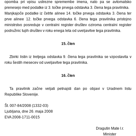
opomba pri vpisu ustrezne spremembe imena, nato pa se avtomatsko
prenesejo med podatke iz 3. točke prvega odstavka 3. člena tega pravilnika.
Manjkajoče podatke iz četrte alinee 14. točke prvega odstavka 3. člena ter
prve alinee 12. točke prvega odstavka 6. člena tega pravilnika pristojno
ministrstvo posreduje v centralni register društev oziroma centralni register
podružnic tujih društev v roku enega leta od uveljavitve tega pravilnika.
15. člen
Zbirki listin iz tretjega odstavka 9. člena tega pravilnika se vzpostavita v
roku šestih mesecev od uveljavitve tega pravilnika.
16. člen
Ta pravilnik začne veljati petnajsti dan po objavi v Uradnem listu
Republike Slovenije.
Št. 007-84/2008 (1332-03)
Ljubljana, dne 26. maja 2008
EVA 2008-1711-0015
Dragutin Mate l.r.
Minister