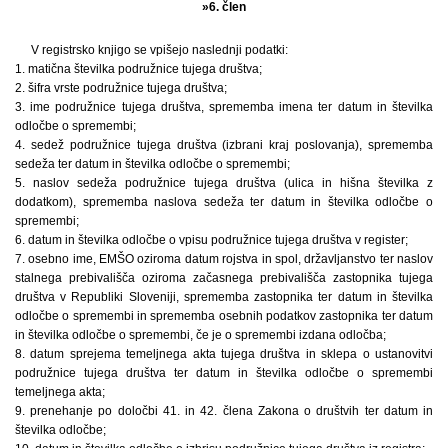
»6. člen
V registrsko knjigo se vpišejo naslednji podatki:
1. matična številka podružnice tujega društva;
2. šifra vrste podružnice tujega društva;
3. ime podružnice tujega društva, sprememba imena ter datum in številka
odločbe o spremembi;
4. sedež podružnice tujega društva (izbrani kraj poslovanja), sprememba
sedeža ter datum in številka odločbe o spremembi;
5. naslov sedeža podružnice tujega društva (ulica in hišna številka z
dodatkom), sprememba naslova sedeža ter datum in številka odločbe o
spremembi;
6. datum in številka odločbe o vpisu podružnice tujega društva v register;
7. osebno ime, EMŠO oziroma datum rojstva in spol, državljanstvo ter naslov
stalnega prebivališča oziroma začasnega prebivališča zastopnika tujega
društva v Republiki Sloveniji, sprememba zastopnika ter datum in številka
odločbe o spremembi in sprememba osebnih podatkov zastopnika ter datum
in številka odločbe o spremembi, če je o spremembi izdana odločba;
8. datum sprejema temeljnega akta tujega društva in sklepa o ustanovitvi
podružnice tujega društva ter datum in številka odločbe o spremembi
temeljnega akta;
9. prenehanje po določbi 41. in 42. člena Zakona o društvih ter datum in
številka odločbe;