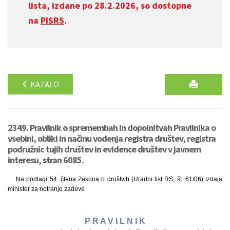
lista, izdane po 28.2.2026, so dostopne
na
PISRS
.
KAZALO
2349. Pravilnik o spremembah in dopolnitvah Pravilnika o
vsebini, obliki in načinu vodenja registra društev, registra
podružnic tujih društev in evidence društev v javnem
interesu, stran 6085.
Na podlagi 54. člena Zakona o društvih (Uradni list RS, št. 61/06) izdaja
minister za notranje zadeve
P R A V I L N I K