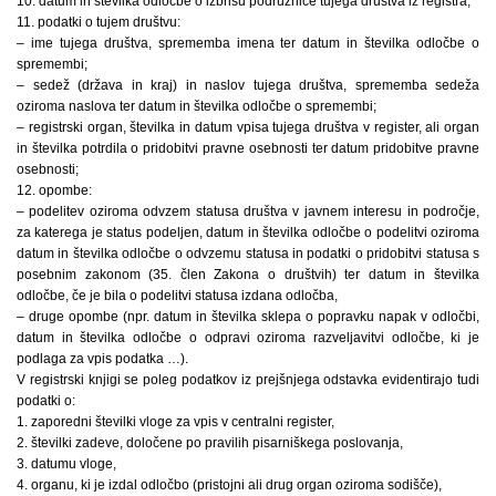
10. datum in številka odločbe o izbrisu podružnice tujega društva iz registra;
11. podatki o tujem društvu:
– ime tujega društva, sprememba imena ter datum in številka odločbe o
spremembi;
– sedež (država in kraj) in naslov tujega društva, sprememba sedeža
oziroma naslova ter datum in številka odločbe o spremembi;
– registrski organ, številka in datum vpisa tujega društva v register, ali organ
in številka potrdila o pridobitvi pravne osebnosti ter datum pridobitve pravne
osebnosti;
12. opombe:
– podelitev oziroma odvzem statusa društva v javnem interesu in področje,
za katerega je status podeljen, datum in številka odločbe o podelitvi oziroma
datum in številka odločbe o odvzemu statusa in podatki o pridobitvi statusa s
posebnim zakonom (35. člen Zakona o društvih) ter datum in številka
odločbe, če je bila o podelitvi statusa izdana odločba,
– druge opombe (npr. datum in številka sklepa o popravku napak v odločbi,
datum in številka odločbe o odpravi oziroma razveljavitvi odločbe, ki je
podlaga za vpis podatka …).
V registrski knjigi se poleg podatkov iz prejšnjega odstavka evidentirajo tudi
podatki o:
1. zaporedni številki vloge za vpis v centralni register,
2. številki zadeve, določene po pravilih pisarniškega poslovanja,
3. datumu vloge,
4. organu, ki je izdal odločbo (pristojni ali drug organ oziroma sodišče),