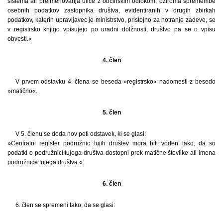
sistema ali preimenovanja ulice z občinskim odlokom, oziroma spremembe
osebnih podatkov zastopnika društva, evidentiranih v drugih zbirkah
podatkov, katerih upravljavec je ministrstvo, pristojno za notranje zadeve, se
v registrsko knjigo vpisujejo po uradni dolžnosti, društvo pa se o vpisu
obvesti.«
4. člen
V prvem odstavku 4. člena se beseda »registrsko« nadomesti z besedo
»matično«.
5. člen
V 5. členu se doda nov peti odstavek, ki se glasi:
»Centralni register podružnic tujih društev mora biti voden tako, da so
podatki o podružnici tujega društva dostopni prek matične številke ali imena
podružnice tujega društva.«.
6. člen
6. člen se spremeni tako, da se glasi: