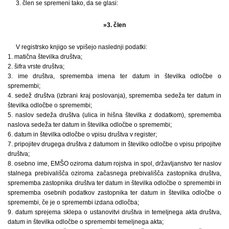
3. člen se spremeni tako, da se glasi:
»3. člen
V registrsko knjigo se vpišejo naslednji podatki:
1. matična številka društva;
2. šifra vrste društva;
3. ime društva, sprememba imena ter datum in številka odločbe o
spremembi;
4. sedež društva (izbrani kraj poslovanja), sprememba sedeža ter datum in
številka odločbe o spremembi;
5. naslov sedeža društva (ulica in hišna številka z dodatkom), sprememba
naslova sedeža ter datum in številka odločbe o spremembi;
6. datum in številka odločbe o vpisu društva v register;
7. pripojitev drugega društva z datumom in številko odločbe o vpisu pripojitve
društva;
8. osebno ime, EMŠO oziroma datum rojstva in spol, državljanstvo ter naslov
stalnega prebivališča oziroma začasnega prebivališča zastopnika društva,
sprememba zastopnika društva ter datum in številka odločbe o spremembi in
sprememba osebnih podatkov zastopnika ter datum in številka odločbe o
spremembi, če je o spremembi izdana odločba;
9. datum sprejema sklepa o ustanovitvi društva in temeljnega akta društva,
datum in številka odločbe o spremembi temeljnega akta;