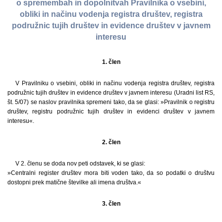
o spremembah in dopolnitvah Pravilnika o vsebini,
obliki in načinu vodenja registra društev, registra
podružnic tujih društev in evidence društev v javnem
interesu
1. člen
V Pravilniku o vsebini, obliki in načinu vodenja registra društev, registra
podružnic tujih društev in evidence društev v javnem interesu (Uradni list RS,
št. 5/07) se naslov pravilnika spremeni tako, da se glasi: »Pravilnik o registru
društev, registru podružnic tujih društev in evidenci društev v javnem
interesu«.
2. člen
V 2. členu se doda nov peti odstavek, ki se glasi:
»Centralni register društev mora biti voden tako, da so podatki o društvu
dostopni prek matične številke ali imena društva.«
3. člen