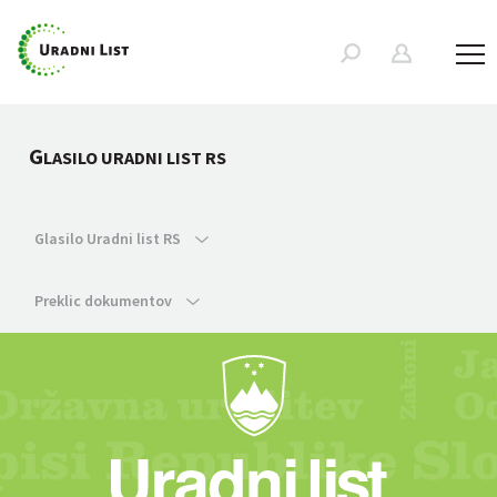
G
LASILO URADNI LIST RS
Glasilo Uradni list RS
Preklic dokumentov