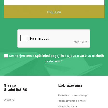
PRIJAVA
Seznanjen sem s
Splošnimi pogoji
in z
Izjavo o varstvu osebnih
podatkov
. *
Glasilo
Izobraževanja
Uradni list RS
Aktualna izobraževanja
O glasilu
Izobraževanja po meri
Najem dvorane