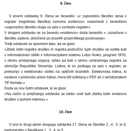
9. člen
V prvem odstavku 9. člena se besedilo: »z zaporedno številko vpisa v
register (registrska številka) oziroma evidenco« nadomesti z besedilom
»zaporedno številko vloge za vpis v centralni register«.
V drugem odstavku se za besedo »evidenco« doda besedilo », označene s
številko zadeve, določene po pravilih pisarniškega poslovanja«.
Tretji odstavek se spremeni tako, da se glasi:
»Zbirki listin registra društev in registra podružnic tujih društev se vodita tudi
v informatizirani obliki v informacijskem sistemu Lotus Notes, program SPIS,
v okviru pristojnega organa, lahko pa tudi v okviru centralnega registra za
območje Republike Slovenije. Listine, ki so podlaga za vpis v register, se
pretvorijo v elektronsko obliko na optičnih bralnikih. Elektronska listina, ki
nastane s pretvorbo pisne listine, mora biti izdelana v PDF ali v večstranskem
TIF formatu.«
Doda se nov četrti odstavek, ki se glasi:
»Na način iz prejšnjega odstavka se lahko vodi tudi zbirka listin evidence
društev v javnem interesu.«
10. člen
V prvi in drugi alinei drugega odstavka 17. člena se številke 2., 4., 5. in 6.
nadomestijo s številkami 1., 3., 4. in 5.