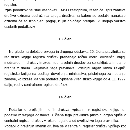
register.
Izpis podatkov ne sme vsebovati EMŠO zastopnika, razen če izpis zahteva
društvo oziroma podružnica tujega društva, na katero se podatki nanašajo
oziroma če so izpolnjeni pogoji, ki jih določajo predpisi, ki urejajo varstvo
osebnih podatkov.«
13. člen
Ne glede na določbe prvega in drugega odstavka 20. člena pravilnika se
registrske knjige registra društev prenehajo ročno voditi, evidenčni knjigi
mednarodnih društev in zvez mednarodnih društev pa se zaključita in trajno
hranita z dnem uveljavitve tega pravilnika. Pristojni organ lahko zaključi
registrske knjige na podlagi dovoljenja ministrstva, pristojnega za notranje
zadeve, ko izkaže, da vse podatke, vpisane v registrsko knjigo od 4. 11. 1997
dalje, vodi v centralnem registru društev.
14. člen
Podatke o prejšnjih imenih društva, vpisanih v registrsko knjigo ter
podatke iz tretjega odstavka 3. člena tega pravilnika pristojni organ vpiše v
centralni register društev v roku enega leta od uveljavitve tega pravilnika.
Podatki o prejšnjih imenih društva se v centralni register društev vpišejo kot