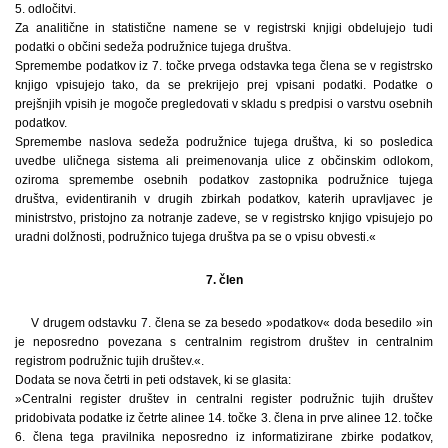
5. odločitvi.
Za analitične in statistične namene se v registrski knjigi obdelujejo tudi
podatki o občini sedeža podružnice tujega društva.
Spremembe podatkov iz 7. točke prvega odstavka tega člena se v registrsko
knjigo vpisujejo tako, da se prekrijejo prej vpisani podatki. Podatke o
prejšnjih vpisih je mogoče pregledovati v skladu s predpisi o varstvu osebnih
podatkov.
Spremembe naslova sedeža podružnice tujega društva, ki so posledica
uvedbe uličnega sistema ali preimenovanja ulice z občinskim odlokom,
oziroma spremembe osebnih podatkov zastopnika podružnice tujega
društva, evidentiranih v drugih zbirkah podatkov, katerih upravljavec je
ministrstvo, pristojno za notranje zadeve, se v registrsko knjigo vpisujejo po
uradni dolžnosti, podružnico tujega društva pa se o vpisu obvesti.«
7. člen
V drugem odstavku 7. člena se za besedo »podatkov« doda besedilo »in
je neposredno povezana s centralnim registrom društev in centralnim
registrom podružnic tujih društev.«.
Dodata se nova četrti in peti odstavek, ki se glasita:
»Centralni register društev in centralni register podružnic tujih društev
pridobivata podatke iz četrte alinee 14. točke 3. člena in prve alinee 12. točke
6. člena tega pravilnika neposredno iz informatizirane zbirke podatkov,