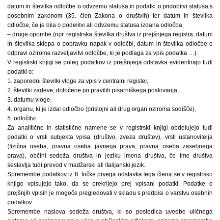
datum in številka odločbe o odvzemu statusa in podatki o pridobitvi statusa s
posebnim zakonom (35. člen Zakona o društvih) ter datum in številka
odločbe, če je bila o podelitvi ali odvzemu statusa izdana odločba,
– druge opombe (npr. registrska številka društva iz prejšnjega registra, datum
in številka sklepa o popravku napak v odločbi, datum in številka odločbe o
odpravi oziroma razveljavitvi odločbe, ki je podlaga za vpis podatka …).
V registrski knjigi se poleg podatkov iz prejšnjega odstavka evidentirajo tudi
podatki o:
1. zaporedni številki vloge za vpis v centralni register,
2. številki zadeve, določene po pravilih pisarniškega poslovanja,
3. datumu vloge,
4. organu, ki je izdal odločbo (pristojni ali drug organ oziroma sodišče),
5. odločitvi.
Za analitične in statistične namene se v registrski knjigi obdelujejo tudi
podatki o vrsti subjekta vpisa (društvo, zveza društev), vrsti ustanovitelja
(fizična oseba, pravna oseba javnega prava, pravna oseba zasebnega
prava), občini sedeža društva in jeziku imena društva, če ime društva
sestavlja tudi prevod v madžarski ali italijanski jezik.
Spremembe podatkov iz 8. točke prvega odstavka tega člena se v registrsko
knjigo vpisujejo tako, da se prekrijejo prej vpisani podatki. Podatke o
prejšnjih vpisih je mogoče pregledovati v skladu s predpisi o varstvu osebnih
podatkov.
Spremembe naslova sedeža društva, ki so posledica uvedbe uličnega