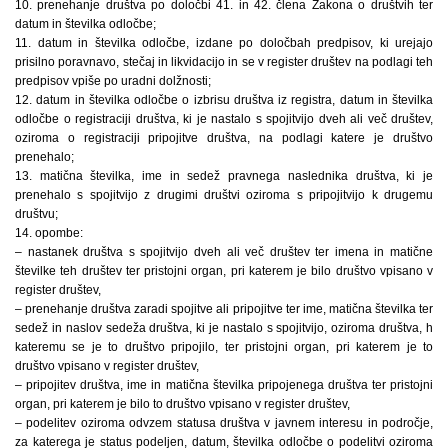
10. prenehanje društva po določbi 41. in 42. člena Zakona o društvih ter
datum in številka odločbe;
11. datum in številka odločbe, izdane po določbah predpisov, ki urejajo
prisilno poravnavo, stečaj in likvidacijo in se v register društev na podlagi teh
predpisov vpiše po uradni dolžnosti;
12. datum in številka odločbe o izbrisu društva iz registra, datum in številka
odločbe o registraciji društva, ki je nastalo s spojitvijo dveh ali več društev,
oziroma o registraciji pripojitve društva, na podlagi katere je društvo
prenehalo;
13. matična številka, ime in sedež pravnega naslednika društva, ki je
prenehalo s spojitvijo z drugimi društvi oziroma s pripojitvijo k drugemu
društvu;
14. opombe:
– nastanek društva s spojitvijo dveh ali več društev ter imena in matične
številke teh društev ter pristojni organ, pri katerem je bilo društvo vpisano v
register društev,
– prenehanje društva zaradi spojitve ali pripojitve ter ime, matična številka ter
sedež in naslov sedeža društva, ki je nastalo s spojitvijo, oziroma društva, h
kateremu se je to društvo pripojilo, ter pristojni organ, pri katerem je to
društvo vpisano v register društev,
– pripojitev društva, ime in matična številka pripojenega društva ter pristojni
organ, pri katerem je bilo to društvo vpisano v register društev,
– podelitev oziroma odvzem statusa društva v javnem interesu in področje,
za katerega je status podeljen, datum, številka odločbe o podelitvi oziroma