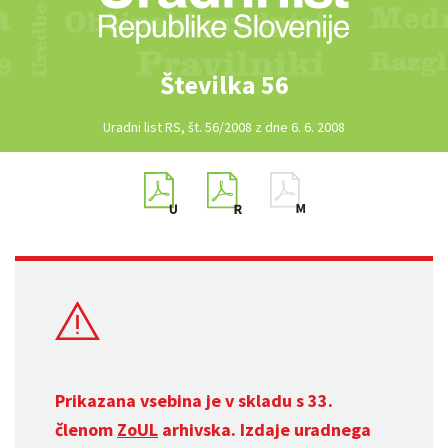
Številka 56
Uradni list RS, št. 56/2008 z dne 6. 6. 2008
Prikazana vsebina je v skladu s 33.
členom
ZoUL
arhivska. Izdaje uradnega