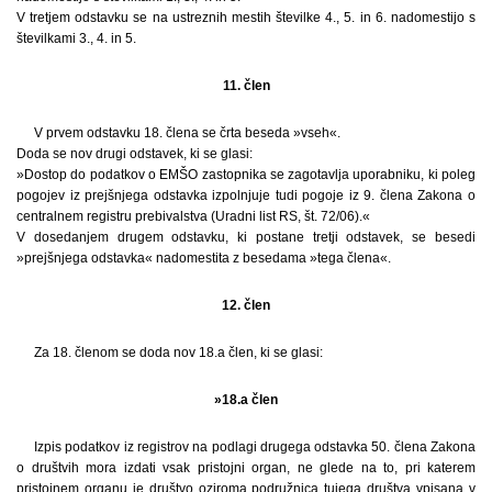
V tretjem odstavku se na ustreznih mestih številke 4., 5. in 6. nadomestijo s
številkami 3., 4. in 5.
11. člen
V prvem odstavku 18. člena se črta beseda »vseh«.
Doda se nov drugi odstavek, ki se glasi:
»Dostop do podatkov o EMŠO zastopnika se zagotavlja uporabniku, ki poleg
pogojev iz prejšnjega odstavka izpolnjuje tudi pogoje iz 9. člena Zakona o
centralnem registru prebivalstva (Uradni list RS, št. 72/06).«
V dosedanjem drugem odstavku, ki postane tretji odstavek, se besedi
»prejšnjega odstavka« nadomestita z besedama »tega člena«.
12. člen
Za 18. členom se doda nov 18.a člen, ki se glasi:
»18.a člen
Izpis podatkov iz registrov na podlagi drugega odstavka 50. člena Zakona
o društvih mora izdati vsak pristojni organ, ne glede na to, pri katerem
pristojnem organu je društvo oziroma podružnica tujega društva vpisana v