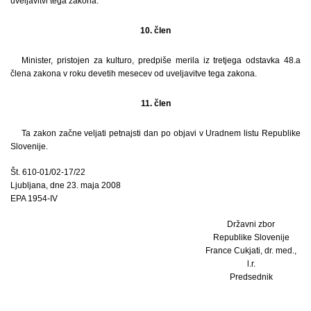
uveljavitvi tega zakona.
10. člen
Minister, pristojen za kulturo, predpiše merila iz tretjega odstavka 48.a
člena zakona v roku devetih mesecev od uveljavitve tega zakona.
11. člen
Ta zakon začne veljati petnajsti dan po objavi v Uradnem listu Republike
Slovenije.
Št. 610-01/02-17/22
Ljubljana, dne 23. maja 2008
EPA 1954-IV
Državni zbor
Republike Slovenije
France Cukjati, dr. med.,
l.r.
Predsednik