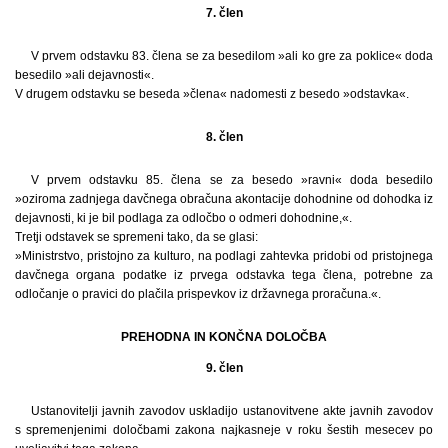
7. člen
V prvem odstavku 83. člena se za besedilom »ali ko gre za poklice« doda
besedilo »ali dejavnosti«.
V drugem odstavku se beseda »člena« nadomesti z besedo »odstavka«.
8. člen
V prvem odstavku 85. člena se za besedo »ravni« doda besedilo
»oziroma zadnjega davčnega obračuna akontacije dohodnine od dohodka iz
dejavnosti, ki je bil podlaga za odločbo o odmeri dohodnine,«.
Tretji odstavek se spremeni tako, da se glasi:
»Ministrstvo, pristojno za kulturo, na podlagi zahtevka pridobi od pristojnega
davčnega organa podatke iz prvega odstavka tega člena, potrebne za
odločanje o pravici do plačila prispevkov iz državnega proračuna.«.
PREHODNA IN KONČNA DOLOČBA
9. člen
Ustanovitelji javnih zavodov uskladijo ustanovitvene akte javnih zavodov
s spremenjenimi določbami zakona najkasneje v roku šestih mesecev po