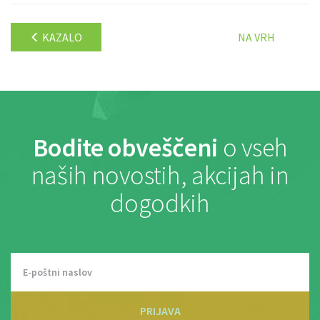
KAZALO
NA VRH
Bodite obveščeni
o vseh
naših novostih, akcijah in
dogodkih
PRIJAVA