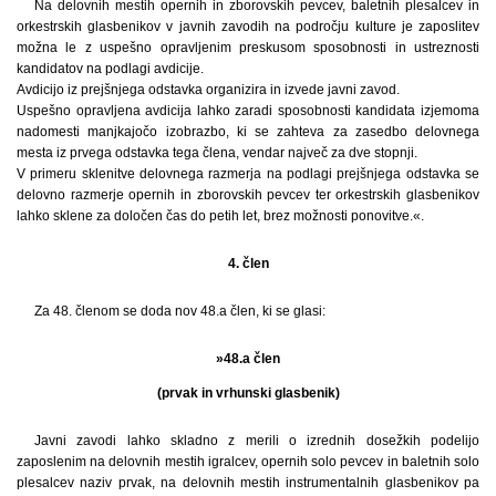
Na delovnih mestih opernih in zborovskih pevcev, baletnih plesalcev in
orkestrskih glasbenikov v javnih zavodih na področju kulture je zaposlitev
možna le z uspešno opravljenim preskusom sposobnosti in ustreznosti
kandidatov na podlagi avdicije.
Avdicijo iz prejšnjega odstavka organizira in izvede javni zavod.
Uspešno opravljena avdicija lahko zaradi sposobnosti kandidata izjemoma
nadomesti manjkajočo izobrazbo, ki se zahteva za zasedbo delovnega
mesta iz prvega odstavka tega člena, vendar največ za dve stopnji.
V primeru sklenitve delovnega razmerja na podlagi prejšnjega odstavka se
delovno razmerje opernih in zborovskih pevcev ter orkestrskih glasbenikov
lahko sklene za določen čas do petih let, brez možnosti ponovitve.«.
4. člen
Za 48. členom se doda nov 48.a člen, ki se glasi:
»48.a člen
(prvak in vrhunski glasbenik)
Javni zavodi lahko skladno z merili o izrednih dosežkih podelijo
zaposlenim na delovnih mestih igralcev, opernih solo pevcev in baletnih solo
plesalcev naziv prvak, na delovnih mestih instrumentalnih glasbenikov pa