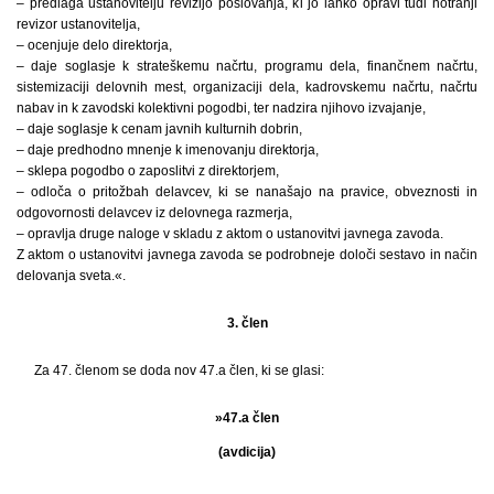
– predlaga ustanovitelju revizijo poslovanja, ki jo lahko opravi tudi notranji
revizor ustanovitelja,
– ocenjuje delo direktorja,
– daje soglasje k strateškemu načrtu, programu dela, finančnem načrtu,
sistemizaciji delovnih mest, organizaciji dela, kadrovskemu načrtu, načrtu
nabav in k zavodski kolektivni pogodbi, ter nadzira njihovo izvajanje,
– daje soglasje k cenam javnih kulturnih dobrin,
– daje predhodno mnenje k imenovanju direktorja,
– sklepa pogodbo o zaposlitvi z direktorjem,
– odloča o pritožbah delavcev, ki se nanašajo na pravice, obveznosti in
odgovornosti delavcev iz delovnega razmerja,
– opravlja druge naloge v skladu z aktom o ustanovitvi javnega zavoda.
Z aktom o ustanovitvi javnega zavoda se podrobneje določi sestavo in način
delovanja sveta.«.
3. člen
Za 47. členom se doda nov 47.a člen, ki se glasi:
»47.a člen
(avdicija)