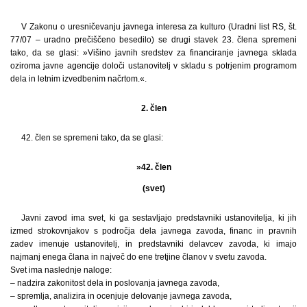
V Zakonu o uresničevanju javnega interesa za kulturo (Uradni list RS, št.
77/07 – uradno prečiščeno besedilo) se drugi stavek 23. člena spremeni
tako, da se glasi: »Višino javnih sredstev za financiranje javnega sklada
oziroma javne agencije določi ustanovitelj v skladu s potrjenim programom
dela in letnim izvedbenim načrtom.«.
2. člen
42. člen se spremeni tako, da se glasi:
»42. člen
(svet)
Javni zavod ima svet, ki ga sestavljajo predstavniki ustanovitelja, ki jih
izmed strokovnjakov s področja dela javnega zavoda, financ in pravnih
zadev imenuje ustanovitelj, in predstavniki delavcev zavoda, ki imajo
najmanj enega člana in največ do ene tretjine članov v svetu zavoda.
Svet ima naslednje naloge:
– nadzira zakonitost dela in poslovanja javnega zavoda,
– spremlja, analizira in ocenjuje delovanje javnega zavoda,