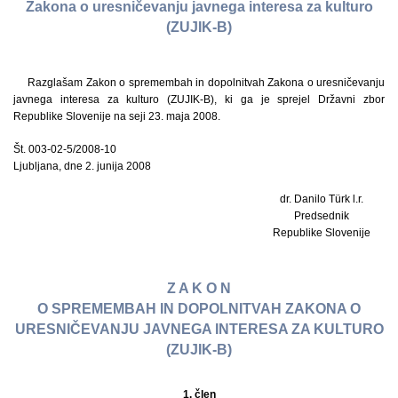
Zakona o uresničevanju javnega interesa za kulturo
(ZUJIK-B)
Razglašam Zakon o spremembah in dopolnitvah Zakona o uresničevanju
javnega interesa za kulturo (ZUJIK-B), ki ga je sprejel Državni zbor
Republike Slovenije na seji 23. maja 2008.
Št. 003-02-5/2008-10
Ljubljana, dne 2. junija 2008
dr. Danilo Türk l.r.
Predsednik
Republike Slovenije
Z A K O N
O SPREMEMBAH IN DOPOLNITVAH ZAKONA O
URESNIČEVANJU JAVNEGA INTERESA ZA KULTURO
(ZUJIK-B)
1. člen