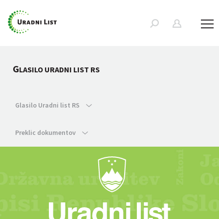
G
LASILO URADNI LIST RS
Glasilo Uradni list RS
Preklic dokumentov