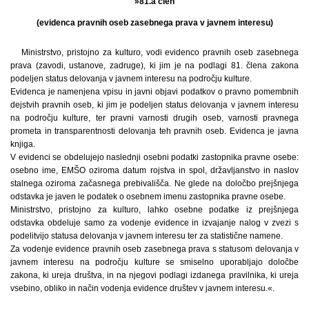
»81.a člen
(evidenca pravnih oseb zasebnega prava v javnem interesu)
Ministrstvo, pristojno za kulturo, vodi evidenco pravnih oseb zasebnega
prava (zavodi, ustanove, zadruge), ki jim je na podlagi 81. člena zakona
podeljen status delovanja v javnem interesu na področju kulture.
Evidenca je namenjena vpisu in javni objavi podatkov o pravno pomembnih
dejstvih pravnih oseb, ki jim je podeljen status delovanja v javnem interesu
na področju kulture, ter pravni varnosti drugih oseb, varnosti pravnega
prometa in transparentnosti delovanja teh pravnih oseb. Evidenca je javna
knjiga.
V evidenci se obdelujejo naslednji osebni podatki zastopnika pravne osebe:
osebno ime, EMŠO oziroma datum rojstva in spol, državljanstvo in naslov
stalnega oziroma začasnega prebivališča. Ne glede na določbo prejšnjega
odstavka je javen le podatek o osebnem imenu zastopnika pravne osebe.
Ministrstvo, pristojno za kulturo, lahko osebne podatke iz prejšnjega
odstavka obdeluje samo za vodenje evidence in izvajanje nalog v zvezi s
podelitvijo statusa delovanja v javnem interesu ter za statistične namene.
Za vodenje evidence pravnih oseb zasebnega prava s statusom delovanja v
javnem interesu na področju kulture se smiselno uporabljajo določbe
zakona, ki ureja društva, in na njegovi podlagi izdanega pravilnika, ki ureja
vsebino, obliko in način vodenja evidence društev v javnem interesu.«.