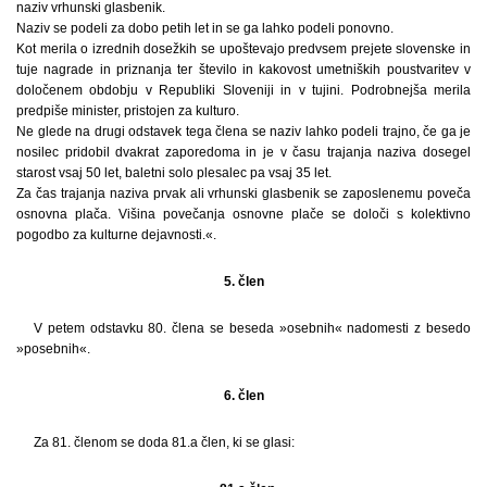
naziv vrhunski glasbenik.
Naziv se podeli za dobo petih let in se ga lahko podeli ponovno.
Kot merila o izrednih dosežkih se upoštevajo predvsem prejete slovenske in
tuje nagrade in priznanja ter število in kakovost umetniških poustvaritev v
določenem obdobju v Republiki Sloveniji in v tujini. Podrobnejša merila
predpiše minister, pristojen za kulturo.
Ne glede na drugi odstavek tega člena se naziv lahko podeli trajno, če ga je
nosilec pridobil dvakrat zaporedoma in je v času trajanja naziva dosegel
starost vsaj 50 let, baletni solo plesalec pa vsaj 35 let.
Za čas trajanja naziva prvak ali vrhunski glasbenik se zaposlenemu poveča
osnovna plača. Višina povečanja osnovne plače se določi s kolektivno
pogodbo za kulturne dejavnosti.«.
5. člen
V petem odstavku 80. člena se beseda »osebnih« nadomesti z besedo
»posebnih«.
6. člen
Za 81. členom se doda 81.a člen, ki se glasi: