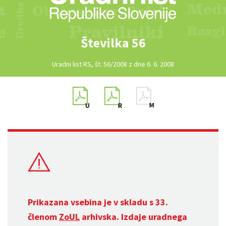
Številka 56
Uradni list RS, št. 56/2008 z dne 6. 6. 2008
Prikazana vsebina je v skladu s 33.
členom
ZoUL
arhivska. Izdaje uradnega