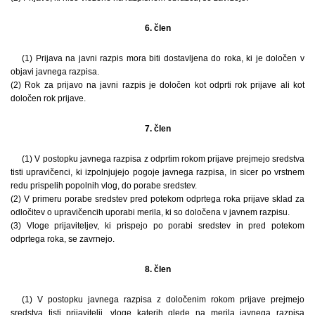
6. člen
(1) Prijava na javni razpis mora biti dostavljena do roka, ki je določen v
objavi javnega razpisa.
(2) Rok za prijavo na javni razpis je določen kot odprti rok prijave ali kot
določen rok prijave.
7. člen
(1) V postopku javnega razpisa z odprtim rokom prijave prejmejo sredstva
tisti upravičenci, ki izpolnjujejo pogoje javnega razpisa, in sicer po vrstnem
redu prispelih popolnih vlog, do porabe sredstev.
(2) V primeru porabe sredstev pred potekom odprtega roka prijave sklad za
odločitev o upravičencih uporabi merila, ki so določena v javnem razpisu.
(3) Vloge prijaviteljev, ki prispejo po porabi sredstev in pred potekom
odprtega roka, se zavrnejo.
8. člen
(1) V postopku javnega razpisa z določenim rokom prijave prejmejo
sredstva tisti prijavitelji, vloge katerih glede na merila javnega razpisa