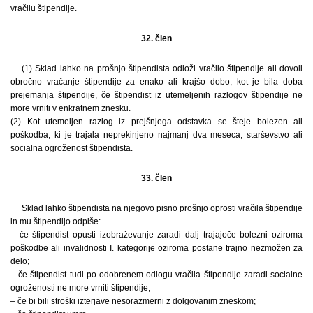
vračilu štipendije.
32. člen
(1) Sklad lahko na prošnjo štipendista odloži vračilo štipendije ali dovoli
obročno vračanje štipendije za enako ali krajšo dobo, kot je bila doba
prejemanja štipendije, če štipendist iz utemeljenih razlogov štipendije ne
more vrniti v enkratnem znesku.
(2) Kot utemeljen razlog iz prejšnjega odstavka se šteje bolezen ali
poškodba, ki je trajala neprekinjeno najmanj dva meseca, starševstvo ali
socialna ogroženost štipendista.
33. člen
Sklad lahko štipendista na njegovo pisno prošnjo oprosti vračila štipendije
in mu štipendijo odpiše:
– če štipendist opusti izobraževanje zaradi dalj trajajoče bolezni oziroma
poškodbe ali invalidnosti I. kategorije oziroma postane trajno nezmožen za
delo;
– če štipendist tudi po odobrenem odlogu vračila štipendije zaradi socialne
ogroženosti ne more vrniti štipendije;
– če bi bili stroški izterjave nesorazmerni z dolgovanim zneskom;