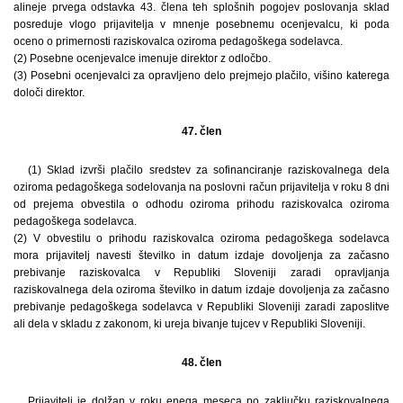
alineje prvega odstavka 43. člena teh splošnih pogojev poslovanja sklad
posreduje vlogo prijavitelja v mnenje posebnemu ocenjevalcu, ki poda
oceno o primernosti raziskovalca oziroma pedagoškega sodelavca.
(2) Posebne ocenjevalce imenuje direktor z odločbo.
(3) Posebni ocenjevalci za opravljeno delo prejmejo plačilo, višino katerega
določi direktor.
47. člen
(1) Sklad izvrši plačilo sredstev za sofinanciranje raziskovalnega dela
oziroma pedagoškega sodelovanja na poslovni račun prijavitelja v roku 8 dni
od prejema obvestila o odhodu oziroma prihodu raziskovalca oziroma
pedagoškega sodelavca.
(2) V obvestilu o prihodu raziskovalca oziroma pedagoškega sodelavca
mora prijavitelj navesti številko in datum izdaje dovoljenja za začasno
prebivanje raziskovalca v Republiki Sloveniji zaradi opravljanja
raziskovalnega dela oziroma številko in datum izdaje dovoljenja za začasno
prebivanje pedagoškega sodelavca v Republiki Sloveniji zaradi zaposlitve
ali dela v skladu z zakonom, ki ureja bivanje tujcev v Republiki Sloveniji.
48. člen
Prijavitelj je dolžan v roku enega meseca po zaključku raziskovalnega