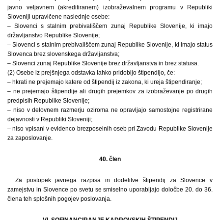
javno veljavnem (akreditiranem) izobraževalnem programu v Republiki
Sloveniji upravičene naslednje osebe:
– Slovenci s stalnim prebivališčem zunaj Republike Slovenije, ki imajo
državljanstvo Republike Slovenije;
– Slovenci s stalnim prebivališčem zunaj Republike Slovenije, ki imajo status
Slovenca brez slovenskega državljanstva;
– Slovenci zunaj Republike Slovenije brez državljanstva in brez statusa.
(2) Osebe iz prejšnjega odstavka lahko pridobijo štipendijo, če:
– hkrati ne prejemajo katere od štipendij iz zakona, ki ureja štipendiranje;
– ne prejemajo štipendije ali drugih prejemkov za izobraževanje po drugih
predpisih Republike Slovenije;
– niso v delovnem razmerju oziroma ne opravljajo samostojne registrirane
dejavnosti v Republiki Sloveniji;
– niso vpisani v evidenco brezposelnih oseb pri Zavodu Republike Slovenije
za zaposlovanje.
40. člen
Za postopek javnega razpisa in dodelitve štipendij za Slovence v
zamejstvu in Slovence po svetu se smiselno uporabljajo določbe 20. do 36.
člena teh splošnih pogojev poslovanja.
VI. SOFINANCIRANJE KADROVSKIH ŠTIPENDIJ