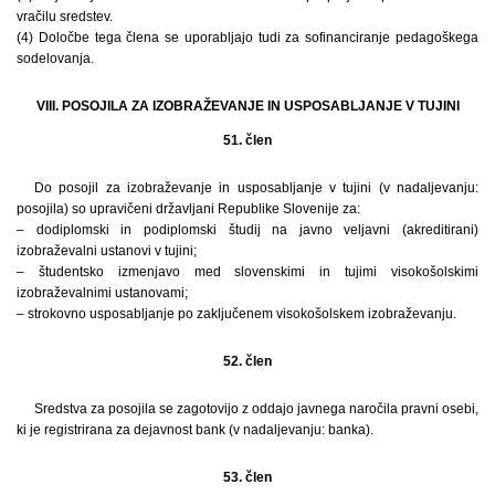
vračilu sredstev.
(4) Določbe tega člena se uporabljajo tudi za sofinanciranje pedagoškega
sodelovanja.
VIII. POSOJILA ZA IZOBRAŽEVANJE IN USPOSABLJANJE V TUJINI
51. člen
Do posojil za izobraževanje in usposabljanje v tujini (v nadaljevanju:
posojila) so upravičeni državljani Republike Slovenije za:
– dodiplomski in podiplomski študij na javno veljavni (akreditirani)
izobraževalni ustanovi v tujini;
– študentsko izmenjavo med slovenskimi in tujimi visokošolskimi
izobraževalnimi ustanovami;
– strokovno usposabljanje po zaključenem visokošolskem izobraževanju.
52. člen
Sredstva za posojila se zagotovijo z oddajo javnega naročila pravni osebi,
ki je registrirana za dejavnost bank (v nadaljevanju: banka).
53. člen