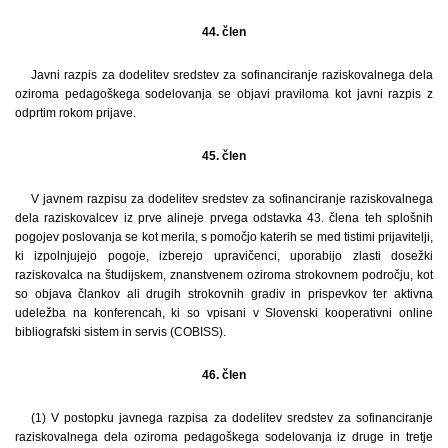
44. člen
Javni razpis za dodelitev sredstev za sofinanciranje raziskovalnega dela
oziroma pedagoškega sodelovanja se objavi praviloma kot javni razpis z
odprtim rokom prijave.
45. člen
V javnem razpisu za dodelitev sredstev za sofinanciranje raziskovalnega
dela raziskovalcev iz prve alineje prvega odstavka 43. člena teh splošnih
pogojev poslovanja se kot merila, s pomočjo katerih se med tistimi prijavitelji,
ki izpolnjujejo pogoje, izberejo upravičenci, uporabijo zlasti dosežki
raziskovalca na študijskem, znanstvenem oziroma strokovnem področju, kot
so objava člankov ali drugih strokovnih gradiv in prispevkov ter aktivna
udeležba na konferencah, ki so vpisani v Slovenski kooperativni online
bibliografski sistem in servis (COBISS).
46. člen
(1) V postopku javnega razpisa za dodelitev sredstev za sofinanciranje
raziskovalnega dela oziroma pedagoškega sodelovanja iz druge in tretje