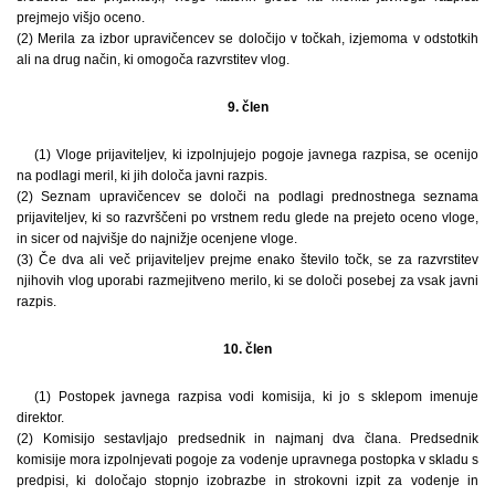
prejmejo višjo oceno.
(2) Merila za izbor upravičencev se določijo v točkah, izjemoma v odstotkih
ali na drug način, ki omogoča razvrstitev vlog.
9. člen
(1) Vloge prijaviteljev, ki izpolnjujejo pogoje javnega razpisa, se ocenijo
na podlagi meril, ki jih določa javni razpis.
(2) Seznam upravičencev se določi na podlagi prednostnega seznama
prijaviteljev, ki so razvrščeni po vrstnem redu glede na prejeto oceno vloge,
in sicer od najvišje do najnižje ocenjene vloge.
(3) Če dva ali več prijaviteljev prejme enako število točk, se za razvrstitev
njihovih vlog uporabi razmejitveno merilo, ki se določi posebej za vsak javni
razpis.
10. člen
(1) Postopek javnega razpisa vodi komisija, ki jo s sklepom imenuje
direktor.
(2) Komisijo sestavljajo predsednik in najmanj dva člana. Predsednik
komisije mora izpolnjevati pogoje za vodenje upravnega postopka v skladu s
predpisi, ki določajo stopnjo izobrazbe in strokovni izpit za vodenje in