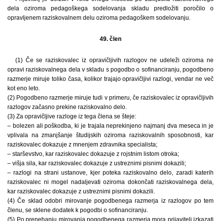
dela oziroma pedagoškega sodelovanja skladu predložiti poročilo o
opravljenem raziskovalnem delu oziroma pedagoškem sodelovanju.
49. člen
(1) Če se raziskovalec iz opravičljivih razlogov ne udeleži oziroma ne
opravi raziskovalnega dela v skladu s pogodbo o sofinanciranju, pogodbeno
razmerje miruje toliko časa, kolikor trajajo opravičljivi razlogi, vendar ne več
kot eno leto.
(2) Pogodbeno razmerje miruje tudi v primeru, če raziskovalec iz opravičljivih
razlogov začasno prekine raziskovalno delo.
(3) Za opravičljive razloge iz tega člena se šteje:
– bolezen ali poškodba, ki je trajala neprekinjeno najmanj dva meseca in je
vplivala na zmanjšanje študijskih oziroma raziskovalnih sposobnosti, kar
raziskovalec dokazuje z mnenjem zdravnika specialista;
– starševstvo, kar raziskovalec dokazuje z rojstnim listom otroka;
– višja sila, kar raziskovalec dokazuje z ustreznimi pisnimi dokazili;
– razlogi na strani ustanove, kjer poteka raziskovalno delo, zaradi katerih
raziskovalec ni mogel nadaljevati oziroma dokončati raziskovalnega dela,
kar raziskovalec dokazuje z ustreznimi pisnimi dokazili.
(4) Če sklad odobri mirovanje pogodbenega razmerja iz razlogov po tem
členu, se sklene dodatek k pogodbi o sofinanciranju.
(5) Po prenehanju mirovanja pogodbenega razmerja mora prijavitelj izkazati