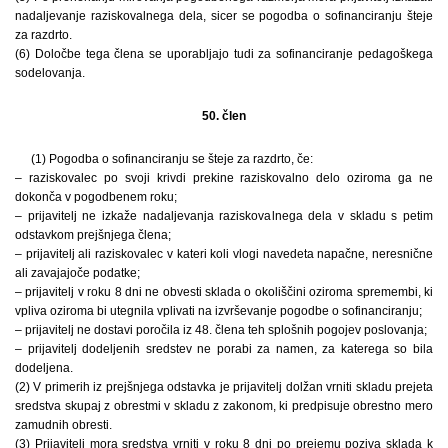
nadaljevanje raziskovalnega dela, sicer se pogodba o sofinanciranju šteje
za razdrto.
(6) Določbe tega člena se uporabljajo tudi za sofinanciranje pedagoškega
sodelovanja.
50. člen
(1) Pogodba o sofinanciranju se šteje za razdrto, če:
– raziskovalec po svoji krivdi prekine raziskovalno delo oziroma ga ne
dokonča v pogodbenem roku;
– prijavitelj ne izkaže nadaljevanja raziskovalnega dela v skladu s petim
odstavkom prejšnjega člena;
– prijavitelj ali raziskovalec v kateri koli vlogi navedeta napačne, neresnične
ali zavajajoče podatke;
– prijavitelj v roku 8 dni ne obvesti sklada o okoliščini oziroma spremembi, ki
vpliva oziroma bi utegnila vplivati na izvrševanje pogodbe o sofinanciranju;
– prijavitelj ne dostavi poročila iz 48. člena teh splošnih pogojev poslovanja;
– prijavitelj dodeljenih sredstev ne porabi za namen, za katerega so bila
dodeljena.
(2) V primerih iz prejšnjega odstavka je prijavitelj dolžan vrniti skladu prejeta
sredstva skupaj z obrestmi v skladu z zakonom, ki predpisuje obrestno mero
zamudnih obresti.
(3) Prijavitelj mora sredstva vrniti v roku 8 dni po prejemu poziva sklada k