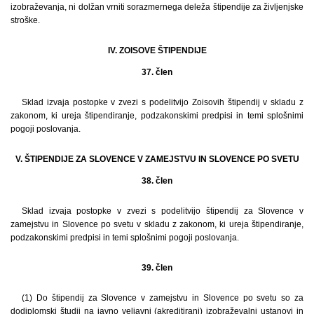
izobraževanja, ni dolžan vrniti sorazmernega deleža štipendije za življenjske
stroške.
IV. ZOISOVE ŠTIPENDIJE
37. člen
Sklad izvaja postopke v zvezi s podelitvijo Zoisovih štipendij v skladu z
zakonom, ki ureja štipendiranje, podzakonskimi predpisi in temi splošnimi
pogoji poslovanja.
V. ŠTIPENDIJE ZA SLOVENCE V ZAMEJSTVU IN SLOVENCE PO SVETU
38. člen
Sklad izvaja postopke v zvezi s podelitvijo štipendij za Slovence v
zamejstvu in Slovence po svetu v skladu z zakonom, ki ureja štipendiranje,
podzakonskimi predpisi in temi splošnimi pogoji poslovanja.
39. člen
(1) Do štipendij za Slovence v zamejstvu in Slovence po svetu so za
dodiplomski študij na javno veljavni (akreditirani) izobraževalni ustanovi in