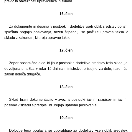
pravic in obveznosti upravičenca in sklada.
16. člen
Za dokumente in dejanja v postopkih dodelitve vseh oblik sredstev po teh
splošnih pogojih poslovanja, razen štipendij, se plačuje upravna taksa v
skladu z zakonom, ki ureja upravne takse.
17. člen
Zoper posamične akte, ki jih v postopkih dodelitve sredstev izda sklad, je
dovoljena pritožba v roku 15 dni na ministrstvo, pristojno za delo, razen če
zakon določa drugače.
18. člen
Sklad hrani dokumentacijo v zvezi s postopki javnih razpisov in javnih
pozivov v skladu s predpisi, ki urejajo upravno poslovanje.
19. člen
Določbe tega poglavja se uporabljajo za dodelitev vseh oblik sredstev,