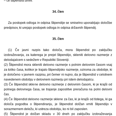
– če štipendist umre.
34. člen
Za postopek odloga in odpisa štipendije se smiselno uporabljajo določbe
predpisov, ki urejajo postopek odloga in odpisa državnih štipendij.
35. člen
(1) Če javni razpis tako določa, mora štipendist po zaključku
izobraževanja, za katerega je prejel štipendijo, skleniti delovno razmerje z
delodajalcem s sedežem v Republiki Sloveniji.
(2) Štipendist mora skleniti delovno razmerje s polnim delovnim časom vsaj
za toliko časa, kolikor je trajalo štipendijsko razmerje, oziroma za obdobje, ki
je določeno v javnem razpisu, pri čemer ni nujno, da je štipendist v celotnem
navedenem obdobju v delovnem razmerju pri istem delodajalcu.
(3) Če štipendist sklene delovno razmerje z delovnim časom, ki je krajši od
polnega delovnega časa, se trajanje zaposlitve preračuna na polni delovni
čas.
(4) Če štipendist delovno razmerje sklene za čas, ki je krajši od tistega, ki ga
določa pogodba o štipendiranju, je štipendist dolžan vrniti štipendijo v
sorazmernem deležu, ki ustreza obdobju, ko ni bil zaposlen.
(5) Štipendist je dolžan skladu v 30 dneh po zaključku izobraževanja