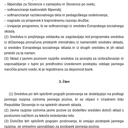
– štipendije za Slovence v zamejstvu in Slovence po svetu;
– sofinanciranje kadrovskih štipendij;
– sofinanciranje raziskovalnega dela in pedagoškega sodelovanja;
– nagrade za prispevek k trajnostnemu razvoju družbe;
– izvajanje programov, ki se sofinancirajo iz sredstev Evropskega socialnega
sklada.
(2) Sredstva iz prejšnjega odstavka se zagotavljajo kot programska sredstva
iz državnega proračuna pristojnih ministrstev, iz namenskih sredstev sklada,
iz sredstev Evropskega socialnega sklada in iz drugih sredstev, ki jih sklad
pridobi za ta namen.
(3) Sklad z javnim pozivom razpiše sredstva za posojila za izobraževanje in
usposabljanje v tujini po predhodno izvedenem postopku oddaje javnega
naročila pravni osebi, ki je registrirana za dejavnost bank.
3. člen
(1) Sredstva po teh splošnih pogojih poslovanja se dodeljujejo na podlagi
javnega razpisa oziroma javnega poziva, ki se objavi v Uradnem listu
Republike Slovenije in na spletnih straneh sklada.
(2) Javne razpise oziroma javne pozive za dodelitev sredstev določi sklad s
poslovnim načrtom za tekoče koledarsko leto.
(3) Določbe teh splošnih pogojev poslovanja, ki urejajo postopek javnega
razpisa, se smiselno uporabljajo za postopek javnega poziva.