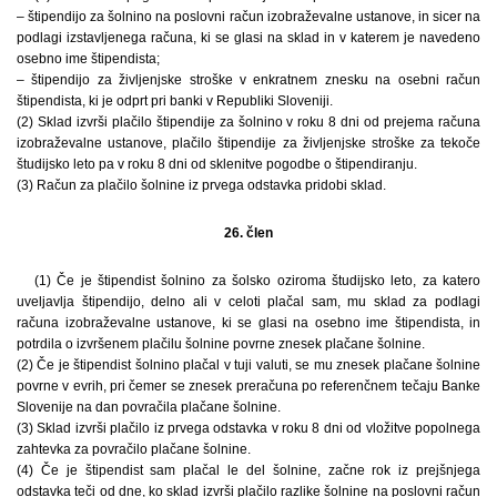
– štipendijo za šolnino na poslovni račun izobraževalne ustanove, in sicer na
podlagi izstavljenega računa, ki se glasi na sklad in v katerem je navedeno
osebno ime štipendista;
– štipendijo za življenjske stroške v enkratnem znesku na osebni račun
štipendista, ki je odprt pri banki v Republiki Sloveniji.
(2) Sklad izvrši plačilo štipendije za šolnino v roku 8 dni od prejema računa
izobraževalne ustanove, plačilo štipendije za življenjske stroške za tekoče
študijsko leto pa v roku 8 dni od sklenitve pogodbe o štipendiranju.
(3) Račun za plačilo šolnine iz prvega odstavka pridobi sklad.
26. člen
(1) Če je štipendist šolnino za šolsko oziroma študijsko leto, za katero
uveljavlja štipendijo, delno ali v celoti plačal sam, mu sklad za podlagi
računa izobraževalne ustanove, ki se glasi na osebno ime štipendista, in
potrdila o izvršenem plačilu šolnine povrne znesek plačane šolnine.
(2) Če je štipendist šolnino plačal v tuji valuti, se mu znesek plačane šolnine
povrne v evrih, pri čemer se znesek preračuna po referenčnem tečaju Banke
Slovenije na dan povračila plačane šolnine.
(3) Sklad izvrši plačilo iz prvega odstavka v roku 8 dni od vložitve popolnega
zahtevka za povračilo plačane šolnine.
(4) Če je štipendist sam plačal le del šolnine, začne rok iz prejšnjega
odstavka teči od dne, ko sklad izvrši plačilo razlike šolnine na poslovni račun