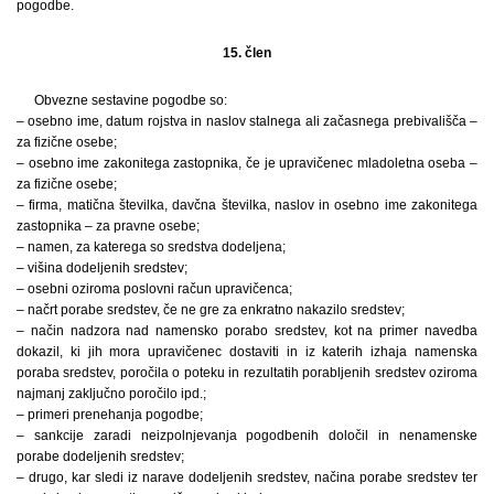
pogodbe.
15. člen
Obvezne sestavine pogodbe so:
– osebno ime, datum rojstva in naslov stalnega ali začasnega prebivališča –
za fizične osebe;
– osebno ime zakonitega zastopnika, če je upravičenec mladoletna oseba –
za fizične osebe;
– firma, matična številka, davčna številka, naslov in osebno ime zakonitega
zastopnika – za pravne osebe;
– namen, za katerega so sredstva dodeljena;
– višina dodeljenih sredstev;
– osebni oziroma poslovni račun upravičenca;
– načrt porabe sredstev, če ne gre za enkratno nakazilo sredstev;
– način nadzora nad namensko porabo sredstev, kot na primer navedba
dokazil, ki jih mora upravičenec dostaviti in iz katerih izhaja namenska
poraba sredstev, poročila o poteku in rezultatih porabljenih sredstev oziroma
najmanj zaključno poročilo ipd.;
– primeri prenehanja pogodbe;
– sankcije zaradi neizpolnjevanja pogodbenih določil in nenamenske
porabe dodeljenih sredstev;
– drugo, kar sledi iz narave dodeljenih sredstev, načina porabe sredstev ter