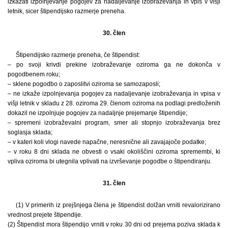
izkazati izpolnjevanje pogojev za nadaljevanje izobraževanja in vpis v višji
letnik, sicer štipendijsko razmerje preneha.
30. člen
Štipendijsko razmerje preneha, če štipendist:
– po svoji krivdi prekine izobraževanje oziroma ga ne dokonča v
pogodbenem roku;
– sklene pogodbo o zaposlitvi oziroma se samozaposli;
– ne izkaže izpolnjevanja pogojev za nadaljevanje izobraževanja in vpisa v
višji letnik v skladu z 28. oziroma 29. členom oziroma na podlagi predloženih
dokazil ne izpolnjuje pogojev za nadaljnje prejemanje štipendije;
– spremeni izobraževalni program, smer ali stopnjo izobraževanja brez
soglasja sklada;
– v kateri koli vlogi navede napačne, neresnične ali zavajajoče podatke;
– v roku 8 dni sklada ne obvesti o vsaki okoliščini oziroma spremembi, ki
vpliva oziroma bi utegnila vplivati na izvrševanje pogodbe o štipendiranju.
31. člen
(1) V primerih iz prejšnjega člena je štipendist dolžan vrniti revalorizirano
vrednost prejete štipendije.
(2) Štipendist mora štipendijo vrniti v roku 30 dni od prejema poziva sklada k