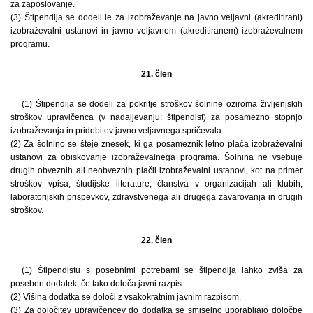
za zaposlovanje.
(3) Štipendija se dodeli le za izobraževanje na javno veljavni (akreditirani)
izobraževalni ustanovi in javno veljavnem (akreditiranem) izobraževalnem
programu.
21. člen
(1) Štipendija se dodeli za pokritje stroškov šolnine oziroma življenjskih
stroškov upravičenca (v nadaljevanju: štipendist) za posamezno stopnjo
izobraževanja in pridobitev javno veljavnega spričevala.
(2) Za šolnino se šteje znesek, ki ga posameznik letno plača izobraževalni
ustanovi za obiskovanje izobraževalnega programa. Šolnina ne vsebuje
drugih obveznih ali neobveznih plačil izobraževalni ustanovi, kot na primer
stroškov vpisa, študijske literature, članstva v organizacijah ali klubih,
laboratorijskih prispevkov, zdravstvenega ali drugega zavarovanja in drugih
stroškov.
22. člen
(1) Štipendistu s posebnimi potrebami se štipendija lahko zviša za
poseben dodatek, če tako določa javni razpis.
(2) Višina dodatka se določi z vsakokratnim javnim razpisom.
(3) Za določitev upravičencev do dodatka se smiselno uporabljajo določbe