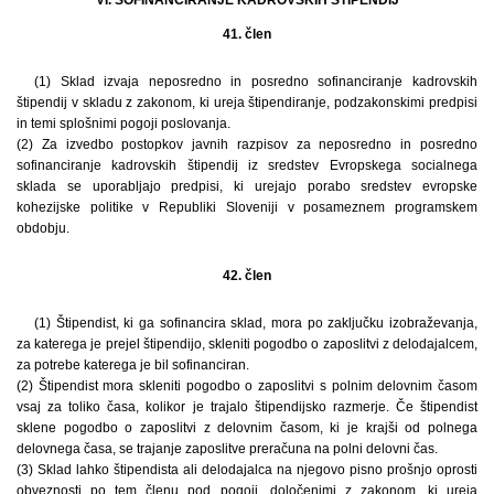
41. člen
(1) Sklad izvaja neposredno in posredno sofinanciranje kadrovskih
štipendij v skladu z zakonom, ki ureja štipendiranje, podzakonskimi predpisi
in temi splošnimi pogoji poslovanja.
(2) Za izvedbo postopkov javnih razpisov za neposredno in posredno
sofinanciranje kadrovskih štipendij iz sredstev Evropskega socialnega
sklada se uporabljajo predpisi, ki urejajo porabo sredstev evropske
kohezijske politike v Republiki Sloveniji v posameznem programskem
obdobju.
42. člen
(1) Štipendist, ki ga sofinancira sklad, mora po zaključku izobraževanja,
za katerega je prejel štipendijo, skleniti pogodbo o zaposlitvi z delodajalcem,
za potrebe katerega je bil sofinanciran.
(2) Štipendist mora skleniti pogodbo o zaposlitvi s polnim delovnim časom
vsaj za toliko časa, kolikor je trajalo štipendijsko razmerje. Če štipendist
sklene pogodbo o zaposlitvi z delovnim časom, ki je krajši od polnega
delovnega časa, se trajanje zaposlitve preračuna na polni delovni čas.
(3) Sklad lahko štipendista ali delodajalca na njegovo pisno prošnjo oprosti
obveznosti po tem členu pod pogoji, določenimi z zakonom, ki ureja