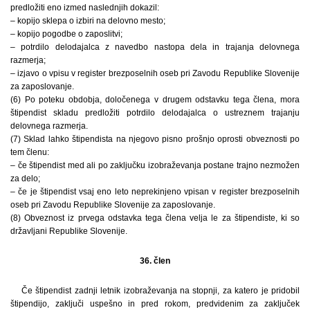
predložiti eno izmed naslednjih dokazil:
– kopijo sklepa o izbiri na delovno mesto;
– kopijo pogodbe o zaposlitvi;
– potrdilo delodajalca z navedbo nastopa dela in trajanja delovnega
razmerja;
– izjavo o vpisu v register brezposelnih oseb pri Zavodu Republike Slovenije
za zaposlovanje.
(6) Po poteku obdobja, določenega v drugem odstavku tega člena, mora
štipendist skladu predložiti potrdilo delodajalca o ustreznem trajanju
delovnega razmerja.
(7) Sklad lahko štipendista na njegovo pisno prošnjo oprosti obveznosti po
tem členu:
– če štipendist med ali po zaključku izobraževanja postane trajno nezmožen
za delo;
– če je štipendist vsaj eno leto neprekinjeno vpisan v register brezposelnih
oseb pri Zavodu Republike Slovenije za zaposlovanje.
(8) Obveznost iz prvega odstavka tega člena velja le za štipendiste, ki so
državljani Republike Slovenije.
36. člen
Če štipendist zadnji letnik izobraževanja na stopnji, za katero je pridobil
štipendijo, zaključi uspešno in pred rokom, predvidenim za zaključek