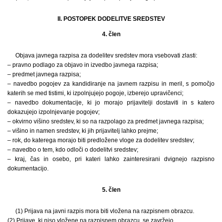
II. POSTOPEK DODELITVE SREDSTEV
4. člen
Objava javnega razpisa za dodelitev sredstev mora vsebovati zlasti:
– pravno podlago za objavo in izvedbo javnega razpisa;
– predmet javnega razpisa;
– navedbo pogojev za kandidiranje na javnem razpisu in meril, s pomočjo
katerih se med tistimi, ki izpolnjujejo pogoje, izberejo upravičenci;
– navedbo dokumentacije, ki jo morajo prijavitelji dostaviti in s katero
dokazujejo izpolnjevanje pogojev;
– okvirno višino sredstev, ki so na razpolago za predmet javnega razpisa;
– višino in namen sredstev, ki jih prijavitelj lahko prejme;
– rok, do katerega morajo biti predložene vloge za dodelitev sredstev;
– navedbo o tem, kdo odloči o dodelitvi sredstev;
– kraj, čas in osebo, pri kateri lahko zainteresirani dvignejo razpisno
dokumentacijo.
5. člen
(1) Prijava na javni razpis mora biti vložena na razpisnem obrazcu.
(2) Prijave, ki niso vložene na razpisnem obrazcu, se zavržejo.