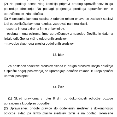
(2) Na podlagi ocene vlog komisija pripravi predlog upravičencev in ga
posreduje direktorju. Na podlagi potrjenega predloga upravičencev se
upravičencem izda odločba.
(3) V postopku javnega razpisa z odprtim rokom prijave se zapisnik sestavi
tudi po zaključku javnega razpisa, vsebovati pa mora zlasti:
– osebna imena oziroma firmo prijaviteljev;
– osebna imena oziroma firmo upravičencev z navedbo številke in datuma
izdaje odločbe ter višine odobrenih sredstev;
– navedbo skupnega zneska dodeljenih sredstev.
13. člen
Za postopek dodelitve sredstev sklada in drugih sredstev, kot jih določajo
ti splošni pogoji poslovanja, se uporabljajo določbe zakona, ki ureja splošni
upravni postopek.
14. člen
(1) Sklad praviloma v roku 8 dni po dokončnosti odločbe pozove
upravičenca k podpisu pogodbe.
(2) Upravičenec pridobi pravico do dodeljenih sredstev z dokončnostjo
odločbe, sklad pa lahko plačilo sredstev izvrši le na podlagi sklenjene