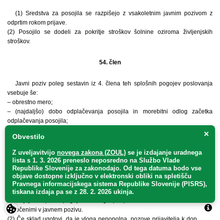
(1) Sredstva za posojila se razpišejo z vsakoletnim javnim pozivom z
odprtim rokom prijave.
(2) Posojilo se dodeli za pokritje stroškov šolnine oziroma življenjskih
stroškov.
54. člen
Javni poziv poleg sestavin iz 4. člena teh splošnih pogojev poslovanja
vsebuje še:
– obrestno mero;
– (najdaljšo) dobo odplačevanja posojila in morebitni odlog začetka
odplačevanja posojila;
– način porabe in način odplačevanja posojila;
×
Obvestilo
– vrsto zavarovanja posojila;
– rok, v katerem bo posojilo dodeljeno.
Z uveljavitvijo
novega zakona (ZOUL)
se je
izdajanje uradnega
lista s 1. 3. 2026 preneslo
neposredno
na Službo Vlade
Republike Slovenije za zakonodajo
. Od tega datuma bodo vse
55. člen
objave dostopne izključno v elektronski obliki na spletišču
Pravnega informacijskega sistema Republike Slovenije (PISRS),
(1) Sklad preveri formalno popolnost vlog in ugotovi, ali prijavitelj
tiskana izdaja pa se z 28. 2. 2026 ukinja.
izpolnjuje razpisne pogoje ter vlogo po potrebi oceni v skladu z merili,
določenimi v javnem pozivu.
(2) Če sklad ugotovi, da je vloga nepopolna, pozove prijavitelja k dopolnitvi