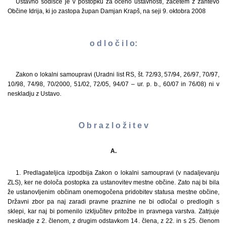
Ustavno sodišče je v postopku za oceno ustavnosti, začetem z zahtevo
Občine Idrija, ki jo zastopa župan Damjan Krapš, na seji 9. oktobra 2008
o d l o č i l o:
Zakon o lokalni samoupravi (Uradni list RS, št. 72/93, 57/94, 26/97, 70/97,
10/98, 74/98, 70/2000, 51/02, 72/05, 94/07 – ur. p. b., 60/07 in 76/08) ni v
neskladju z Ustavo.
O b r a z l o ž i t e v
A.
1. Predlagateljica izpodbija Zakon o lokalni samoupravi (v nadaljevanju
ZLS), ker ne določa postopka za ustanovitev mestne občine. Zato naj bi bila
že ustanovljenim občinam onemogočena pridobitev statusa mestne občine,
Državni zbor pa naj zaradi pravne praznine ne bi odločal o predlogih s
sklepi, kar naj bi pomenilo izključitev pritožbe in pravnega varstva. Zatrjuje
neskladje z 2. členom, z drugim odstavkom 14. člena, z 22. in s 25. členom