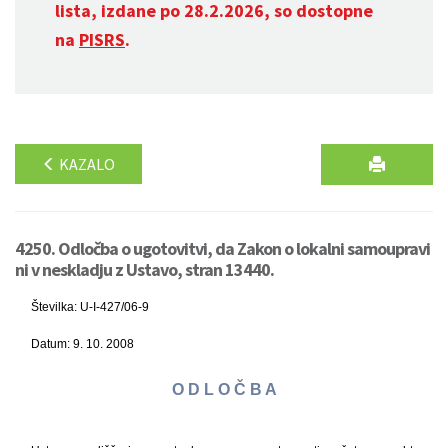
lista, izdane po 28.2.2026, so dostopne
na
PISRS
.
KAZALO
4250. Odločba o ugotovitvi, da Zakon o lokalni samoupravi
ni v neskladju z Ustavo, stran 13440.
Številka: U-I-427/06-9
Datum: 9. 10. 2008
O D L O Č B A