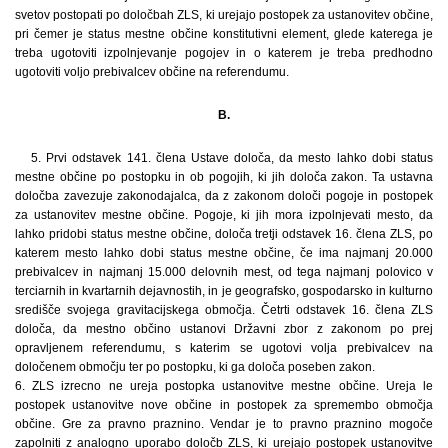
svetov postopati po določbah ZLS, ki urejajo postopek za ustanovitev občine,
pri čemer je status mestne občine konstitutivni element, glede katerega je
treba ugotoviti izpolnjevanje pogojev in o katerem je treba predhodno
ugotoviti voljo prebivalcev občine na referendumu.
B.
5. Prvi odstavek 141. člena Ustave določa, da mesto lahko dobi status
mestne občine po postopku in ob pogojih, ki jih določa zakon. Ta ustavna
določba zavezuje zakonodajalca, da z zakonom določi pogoje in postopek
za ustanovitev mestne občine. Pogoje, ki jih mora izpolnjevati mesto, da
lahko pridobi status mestne občine, določa tretji odstavek 16. člena ZLS, po
katerem mesto lahko dobi status mestne občine, če ima najmanj 20.000
prebivalcev in najmanj 15.000 delovnih mest, od tega najmanj polovico v
terciarnih in kvartarnih dejavnostih, in je geografsko, gospodarsko in kulturno
središče svojega gravitacijskega območja. Četrti odstavek 16. člena ZLS
določa, da mestno občino ustanovi Državni zbor z zakonom po prej
opravljenem referendumu, s katerim se ugotovi volja prebivalcev na
določenem območju ter po postopku, ki ga določa poseben zakon.
6. ZLS izrecno ne ureja postopka ustanovitve mestne občine. Ureja le
postopek ustanovitve nove občine in postopek za spremembo območja
občine. Gre za pravno praznino. Vendar je to pravno praznino mogoče
zapolniti z analogno uporabo določb ZLS, ki urejajo postopek ustanovitve