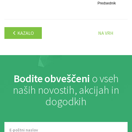
Predsednik
KAZALO
NA VRH
Bodite obveščeni
o vseh
naših novostih, akcijah in
dogodkih