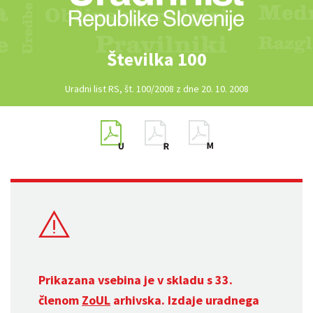
Številka 100
Uradni list RS, št. 100/2008 z dne 20. 10. 2008
Prikazana vsebina je v skladu s 33.
členom
ZoUL
arhivska. Izdaje uradnega