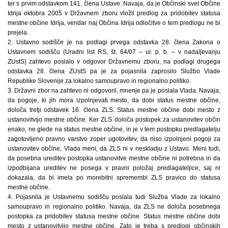
ter s prvim odstavkom 141. člena Ustave. Navaja, da je Občinski svet Občine
Idrija oktobra 2005 v Državnem zboru vložil predlog za pridobitev statusa
mestne občine Idrija, vendar naj Občina Idrija odločitve o tem predlogu ne bi
prejela.
2. Ustavno sodišče je na podlagi prvega odstavka 28. člena Zakona o
Ustavnem sodišču (Uradni list RS, št. 64/07 – ur. p. b. – v nadaljevanju
ZUstS) zahtevo poslalo v odgovor Državnemu zboru, na podlagi drugega
odstavka 28. člena ZUstS pa je za pojasnila zaprosilo Službo Vlade
Republike Slovenije za lokalno samoupravo in regionalno politiko.
3. Državni zbor na zahtevo ni odgovoril, mnenje pa je poslala Vlada. Navaja,
da pogoje, ki jih mora izpolnjevati mesto, da dobi status mestne občine,
določa tretji odstavek 16. člena ZLS. Status mestne občine dobi mesto z
ustanovitvijo mestne občine. Ker ZLS določa postopek za ustanovitev občin
enako, ne glede na status mestne občine, in je v tem postopku predlagatelju
zagotovljeno pravno varstvo zoper ugotovitev, da niso izpolnjeni pogoji za
ustanovitev občine, Vlada meni, da ZLS ni v neskladju z Ustavo. Meni tudi,
da posebna ureditev postopka ustanovitve mestne občine ni potrebna in da
izpodbijana ureditev ne posega v pravni položaj predlagateljice, saj ni
dokazala, da bi imela po morebitni spremembi ZLS pravico do statusa
mestne občine.
4. Pojasnila je Ustavnemu sodišču poslala tudi Služba Vlade za lokalno
samoupravo in regionalno politiko. Navaja, da ZLS ne določa posebnega
postopka za pridobitev statusa mestne občine. Status mestne občine dobi
mesto z ustanovitvijo mestne občine. Zato je treba s predlogi občinskih