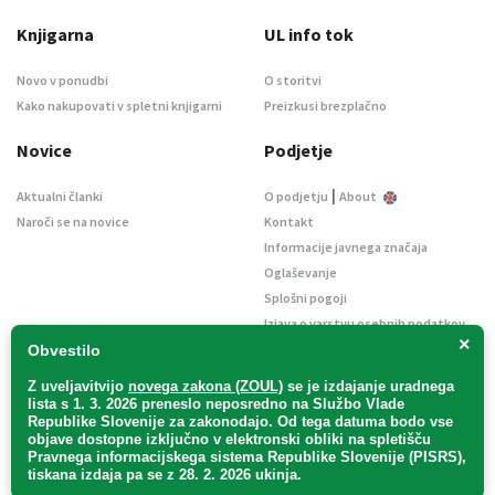
Knjigarna
UL info tok
Novo v ponudbi
O storitvi
Kako nakupovati v spletni knjigarni
Preizkusi brezplačno
Novice
Podjetje
|
Aktualni članki
O podjetju
About
Naroči se na novice
Kontakt
Informacije javnega značaja
Oglaševanje
Splošni pogoji
Izjava o varstvu osebnih podatkov
×
E-dražbe
Obvestilo
Z uveljavitvijo
novega zakona (ZOUL)
se je
izdajanje uradnega
lista s 1. 3. 2026 preneslo
neposredno
na Službo Vlade
Republike Slovenije za zakonodajo
. Od tega datuma bodo vse
objave dostopne izključno v elektronski obliki na spletišču
Pravnega informacijskega sistema Republike Slovenije (PISRS),
Uradni list d. o. o. – v likvidaciji / Vse pravice pridržane.
tiskana izdaja pa se z 28. 2. 2026 ukinja.
Pravna obvestila
/
Piškotki
/ Avtorji:
TriTim spletna agencija
v sodelovanju z