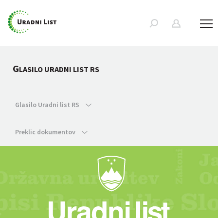
G
LASILO URADNI LIST RS
Glasilo Uradni list RS
Preklic dokumentov