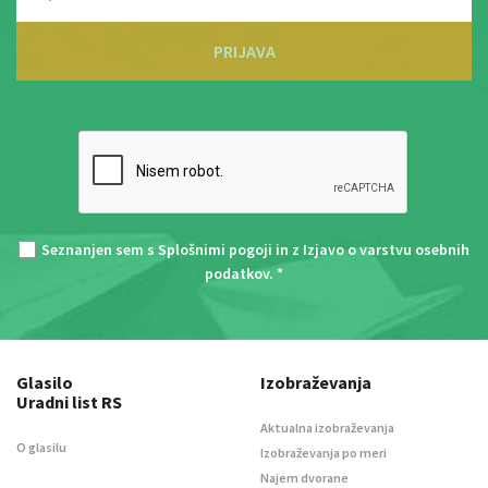
PRIJAVA
Seznanjen sem s
Splošnimi pogoji
in z
Izjavo o varstvu osebnih
podatkov
. *
Glasilo
Izobraževanja
Uradni list RS
Aktualna izobraževanja
O glasilu
Izobraževanja po meri
Najem dvorane