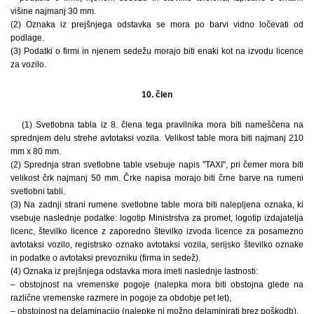
višine najmanj 30 mm.
(2) Oznaka iz prejšnjega odstavka se mora po barvi vidno ločevati od
podlage.
(3) Podatki o firmi in njenem sedežu morajo biti enaki kot na izvodu licence
za vozilo.
10. člen
(1) Svetlobna tabla iz 8. člena tega pravilnika mora biti nameščena na
sprednjem delu strehe avtotaksi vozila. Velikost table mora biti najmanj 210
mm x 80 mm.
(2) Sprednja stran svetlobne table vsebuje napis "TAXI", pri čemer mora biti
velikost črk najmanj 50 mm. Črke napisa morajo biti črne barve na rumeni
svetlobni tabli.
(3) Na zadnji strani rumene svetlobne table mora biti nalepljena oznaka, ki
vsebuje naslednje podatke: logotip Ministrstva za promet, logotip izdajatelja
licenc, številko licence z zaporedno številko izvoda licence za posamezno
avtotaksi vozilo, registrsko oznako avtotaksi vozila, serijsko številko oznake
in podatke o avtotaksi prevozniku (firma in sedež).
(4) Oznaka iz prejšnjega odstavka mora imeti naslednje lastnosti:
– obstojnost na vremenske pogoje (nalepka mora biti obstojna glede na
različne vremenske razmere in pogoje za obdobje pet let),
– obstojnost na delaminacijo (nalepke ni možno delaminirati brez poškodb),