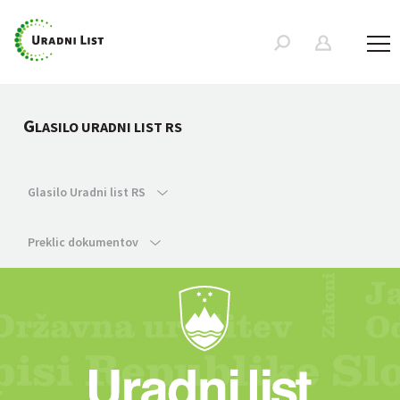
G
LASILO URADNI LIST RS
Glasilo Uradni list RS
Preklic dokumentov