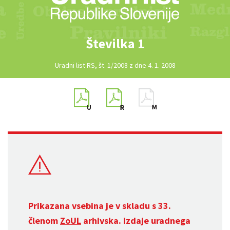
Številka 1
Uradni list RS, št. 1/2008 z dne 4. 1. 2008
Prikazana vsebina je v skladu s 33.
členom
ZoUL
arhivska. Izdaje uradnega