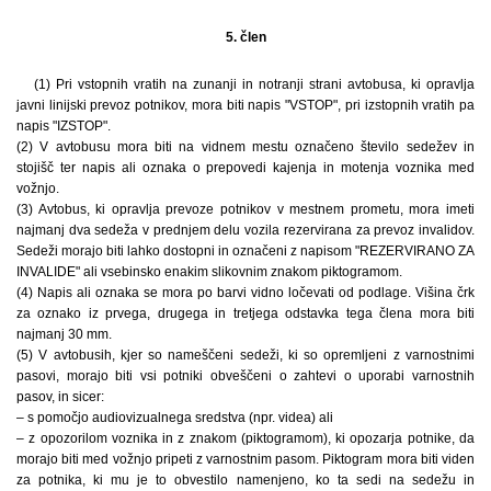
5. člen
(1) Pri vstopnih vratih na zunanji in notranji strani avtobusa, ki opravlja
javni linijski prevoz potnikov, mora biti napis "VSTOP", pri izstopnih vratih pa
napis "IZSTOP".
(2) V avtobusu mora biti na vidnem mestu označeno število sedežev in
stojišč ter napis ali oznaka o prepovedi kajenja in motenja voznika med
vožnjo.
(3) Avtobus, ki opravlja prevoze potnikov v mestnem prometu, mora imeti
najmanj dva sedeža v prednjem delu vozila rezervirana za prevoz invalidov.
Sedeži morajo biti lahko dostopni in označeni z napisom "REZERVIRANO ZA
INVALIDE" ali vsebinsko enakim slikovnim znakom piktogramom.
(4) Napis ali oznaka se mora po barvi vidno ločevati od podlage. Višina črk
za oznako iz prvega, drugega in tretjega odstavka tega člena mora biti
najmanj 30 mm.
(5) V avtobusih, kjer so nameščeni sedeži, ki so opremljeni z varnostnimi
pasovi, morajo biti vsi potniki obveščeni o zahtevi o uporabi varnostnih
pasov, in sicer:
– s pomočjo audiovizualnega sredstva (npr. videa) ali
– z opozorilom voznika in z znakom (piktogramom), ki opozarja potnike, da
morajo biti med vožnjo pripeti z varnostnim pasom. Piktogram mora biti viden
za potnika, ki mu je to obvestilo namenjeno, ko ta sedi na sedežu in