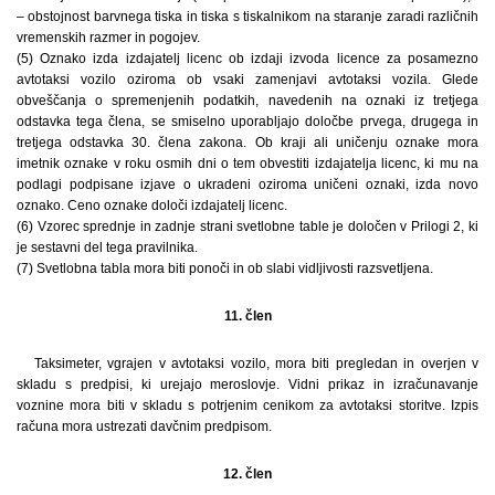
– obstojnost barvnega tiska in tiska s tiskalnikom na staranje zaradi različnih
vremenskih razmer in pogojev.
(5) Oznako izda izdajatelj licenc ob izdaji izvoda licence za posamezno
avtotaksi vozilo oziroma ob vsaki zamenjavi avtotaksi vozila. Glede
obveščanja o spremenjenih podatkih, navedenih na oznaki iz tretjega
odstavka tega člena, se smiselno uporabljajo določbe prvega, drugega in
tretjega odstavka 30. člena zakona. Ob kraji ali uničenju oznake mora
imetnik oznake v roku osmih dni o tem obvestiti izdajatelja licenc, ki mu na
podlagi podpisane izjave o ukradeni oziroma uničeni oznaki, izda novo
oznako. Ceno oznake določi izdajatelj licenc.
(6) Vzorec sprednje in zadnje strani svetlobne table je določen v Prilogi 2, ki
je sestavni del tega pravilnika.
(7) Svetlobna tabla mora biti ponoči in ob slabi vidljivosti razsvetljena.
11. člen
Taksimeter, vgrajen v avtotaksi vozilo, mora biti pregledan in overjen v
skladu s predpisi, ki urejajo meroslovje. Vidni prikaz in izračunavanje
voznine mora biti v skladu s potrjenim cenikom za avtotaksi storitve. Izpis
računa mora ustrezati davčnim predpisom.
12. člen