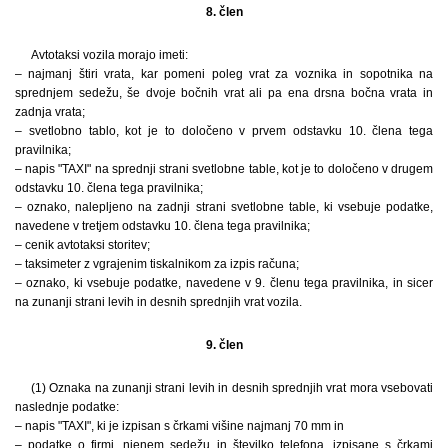
8. člen
Avtotaksi vozila morajo imeti:
– najmanj štiri vrata, kar pomeni poleg vrat za voznika in sopotnika na
sprednjem sedežu, še dvoje bočnih vrat ali pa ena drsna bočna vrata in
zadnja vrata;
– svetlobno tablo, kot je to določeno v prvem odstavku 10. člena tega
pravilnika;
– napis "TAXI" na sprednji strani svetlobne table, kot je to določeno v drugem
odstavku 10. člena tega pravilnika;
– oznako, nalepljeno na zadnji strani svetlobne table, ki vsebuje podatke,
navedene v tretjem odstavku 10. člena tega pravilnika;
– cenik avtotaksi storitev;
– taksimeter z vgrajenim tiskalnikom za izpis računa;
– oznako, ki vsebuje podatke, navedene v 9. členu tega pravilnika, in sicer
na zunanji strani levih in desnih sprednjih vrat vozila.
9. člen
(1) Oznaka na zunanji strani levih in desnih sprednjih vrat mora vsebovati
naslednje podatke:
– napis "TAXI", ki je izpisan s črkami višine najmanj 70 mm in
– podatke o firmi, njenem sedežu in številko telefona, izpisane s črkami