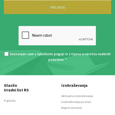
PRIJAVA
Seznanjen sem s
Splošnimi pogoji
in z
Izjavo o varstvu osebnih
podatkov
. *
Glasilo
Izobraževanja
Uradni list RS
Aktualna izobraževanja
O glasilu
Izobraževanja po meri
Najem dvorane