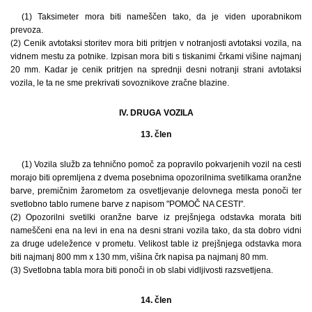
(1) Taksimeter mora biti nameščen tako, da je viden uporabnikom
prevoza.
(2) Cenik avtotaksi storitev mora biti pritrjen v notranjosti avtotaksi vozila, na
vidnem mestu za potnike. Izpisan mora biti s tiskanimi črkami višine najmanj
20 mm. Kadar je cenik pritrjen na sprednji desni notranji strani avtotaksi
vozila, le ta ne sme prekrivati sovoznikove zračne blazine.
IV. DRUGA VOZILA
13. člen
(1) Vozila služb za tehnično pomoč za popravilo pokvarjenih vozil na cesti
morajo biti opremljena z dvema posebnima opozorilnima svetilkama oranžne
barve, premičnim žarometom za osvetljevanje delovnega mesta ponoči ter
svetlobno tablo rumene barve z napisom "POMOČ NA CESTI".
(2) Opozorilni svetilki oranžne barve iz prejšnjega odstavka morata biti
nameščeni ena na levi in ena na desni strani vozila tako, da sta dobro vidni
za druge udeležence v prometu. Velikost table iz prejšnjega odstavka mora
biti najmanj 800 mm x 130 mm, višina črk napisa pa najmanj 80 mm.
(3) Svetlobna tabla mora biti ponoči in ob slabi vidljivosti razsvetljena.
14. člen