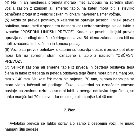
(4) Na linijah mestnega prometa morajo imeti avtobusi na sprednji strani
vozila zaslon z izpisom ali smerno tablo, na kateri mora biti s številko
označena proga in z velikimi tiskanimi črkami navedena smer vožnje.
(5) Vozilo za prevoz potnikov, s katerimi se opravlja posebni linijski prevoz
potnikov, mora imeti v spodnjem desnem kotu vetrobranskega stekla tablo z
označbo "POSEBNI LINIJSKI PREVOZ". Kadar se posebni linijski prevoz
opravlja na podlagi določbe četrtega odstavka 54. člena zakona, mora biti na
tabli označena tudi začetna in končna postaja.
(6) Vozilo za prevoz potnikov, s katerim se opravlja občasni prevoz potnikov,
mora biti na sprednji strani označeno s tablo z napisom "OBČASNI
PREVOZ".
(7) Velikost zaslona ali smerne table iz prvega in četrtega odstavka tega
člena in table iz tretjega in petega odstavka tega člena mora biti najmanj 500
mm x 140 mm. Velikost črk mora biti najmanj 70 mm, njihova barva pa se
mora vidno ločevati od podlage. Črke, s katerimi so označene vmesne
postaje na zaslonu oziroma smerni tabli iz prvega odstavka tega člena, so
lahko manjše kot 70 mm, vendar ne smejo biti manjše kot 40 mm.
7. člen
Avtotaksi prevozi se lahko opravljajo samo z osebnimi vozili, ki imajo
najmanj štiri sedeže.