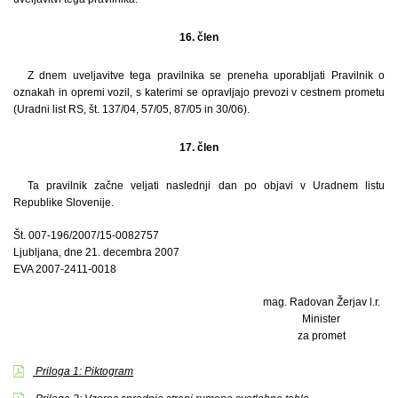
16. člen
Z dnem uveljavitve tega pravilnika se preneha uporabljati Pravilnik o
oznakah in opremi vozil, s katerimi se opravljajo prevozi v cestnem prometu
(Uradni list RS, št. 137/04, 57/05, 87/05 in 30/06).
17. člen
Ta pravilnik začne veljati naslednji dan po objavi v Uradnem listu
Republike Slovenije.
Št. 007-196/2007/15-0082757
Ljubljana, dne 21. decembra 2007
EVA 2007-2411-0018
mag. Radovan Žerjav l.r.
Minister
za promet
Priloga 1: Piktogram