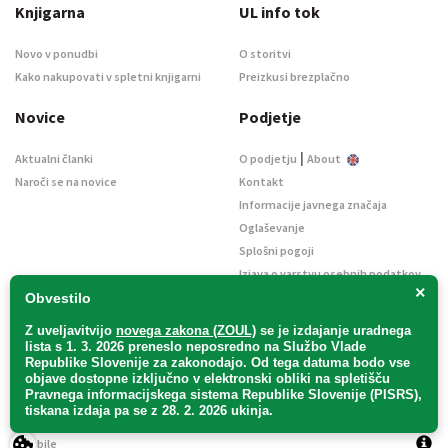
Knjigarna
UL info tok
Novo v ponudbi
O storitvi
Kako nakupovati v spletni knjigarni
Preizkusi brezplačno
Novice
Podjetje
|
Aktualni članki
O podjetju
About
Naroči se na novice
Kontakt
Informacije javnega značaja
Oglaševanje
Splošni pogoji
Izjava o varstvu osebnih podatkov
×
E-dražbe
Obvestilo
Z uveljavitvijo
novega zakona (ZOUL)
se je
izdajanje uradnega
lista s 1. 3. 2026 preneslo
neposredno
na Službo Vlade
Republike Slovenije za zakonodajo
. Od tega datuma bodo vse
objave dostopne izključno v elektronski obliki na spletišču
Pravnega informacijskega sistema Republike Slovenije (PISRS),
Uradni list d. o. o. – v likvidaciji / Vse pravice pridržane.
tiskana izdaja pa se z 28. 2. 2026 ukinja.
Pravna obvestila
/
Piškotki
/ Avtorji:
TriTim spletna agencija
v sodelovanju z
2Mobile