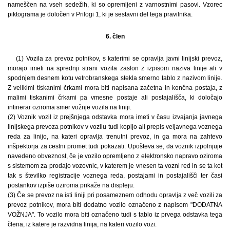
nameščen na vseh sedežih, ki so opremljeni z varnostnimi pasovi. Vzorec
piktograma je določen v Prilogi 1, ki je sestavni del tega pravilnika.
6. člen
(1) Vozila za prevoz potnikov, s katerimi se opravlja javni linijski prevoz,
morajo imeti na sprednji strani vozila zaslon z izpisom naziva linije ali v
spodnjem desnem kotu vetrobranskega stekla smerno tablo z nazivom linije.
Z velikimi tiskanimi črkami mora biti napisana začetna in končna postaja, z
malimi tiskanimi črkami pa vmesne postaje ali postajališča, ki določajo
intinerar oziroma smer vožnje vozila na liniji.
(2) Voznik vozil iz prejšnjega odstavka mora imeti v času izvajanja javnega
linijskega prevoza potnikov v vozilu tudi kopijo ali prepis veljavnega voznega
reda za linijo, na kateri opravlja trenutni prevoz, in ga mora na zahtevo
inšpektorja za cestni promet tudi pokazati. Upošteva se, da voznik izpolnjuje
navedeno obveznost, če je vozilo opremljeno z elektronsko napravo oziroma
s sistemom za prodajo vozovnic, v katerem je vnesen ta vozni red in se ta kot
tak s številko registracije voznega reda, postajami in postajališči ter časi
postankov izpiše oziroma prikaže na displeju.
(3) Če se prevoz na isti liniji pri posameznem odhodu opravlja z več vozili za
prevoz potnikov, mora biti dodatno vozilo označeno z napisom "DODATNA
VOŽNJA". To vozilo mora biti označeno tudi s tablo iz prvega odstavka tega
člena, iz katere je razvidna linija, na kateri vozilo vozi.