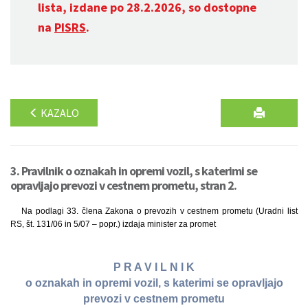
lista, izdane po 28.2.2026, so dostopne
na
PISRS
.
KAZALO
3. Pravilnik o oznakah in opremi vozil, s katerimi se
opravljajo prevozi v cestnem prometu, stran 2.
Na podlagi 33. člena Zakona o prevozih v cestnem prometu (Uradni list
RS, št. 131/06 in 5/07 – popr.) izdaja minister za promet
P R A V I L N I K
o oznakah in opremi vozil, s katerimi se opravljajo
prevozi v cestnem prometu