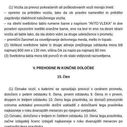
(1) Vozila za prevoz pokvarjenih ali poškodovanih vozil morajo imeti:
– opremo za pritrditev vozila, tako da ob pravilni namestitvi in pritrditvi
zagotovijo stabilnost naloženega vozila;
– na strehi svetlobno tablo rumene barve z napisom "AVTO VLEKA" in dve
posebni opozorilni svetilki oranžne barve, eno na levi in eno na desni strani
vozila ali table tako, da sta dobro vidni za druge udeležence v prometu;
– premični žaromet za osvetljevanje delovnega mesta, metlo in lopato.
(2) Velikost svetlobne table iz druge alineje prejšnjega odstavka mora biti
najmanj 800 mm x 130 mm, višina črk za napis pa najmanj 80 mm.
(3) Svetlobna tabla mora biti ponoči in ob slabi vidljivosti razsvetljena.
V. PREHODNE IN KONČNE DOLOČBE
15. člen
(1) Oznake vozil, s katerimi se opravljajo prevozi v cestnem prometu,
določeni v petem odstavku 6. člena, prvem odstavku 9. člena in v prvem,
drugem in tretjem odstavku 10. členu tega pravilnika, so domači prevozniki
oziroma avtotaksi prevozniki dolžni uskladiti z določbami tega pravilnika
najkasneje v roku dvanajstih mesecev po njegovi uveljavitvi.
(2) Oznako, določeno v tretjem in četrtem odstavku 10. člena tega pravilnika,
začne izdajatelj licenc izdajati najkasneje v roku dvanajstih mesecev po
uveljavitvi tega pravilnika.