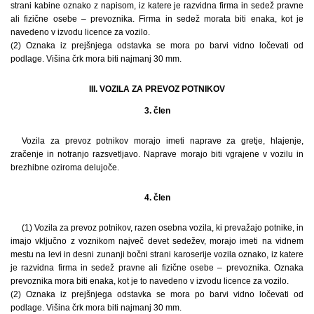
strani kabine oznako z napisom, iz katere je razvidna firma in sedež pravne
ali fizične osebe – prevoznika. Firma in sedež morata biti enaka, kot je
navedeno v izvodu licence za vozilo.
(2) Oznaka iz prejšnjega odstavka se mora po barvi vidno ločevati od
podlage. Višina črk mora biti najmanj 30 mm.
III. VOZILA ZA PREVOZ POTNIKOV
3. člen
Vozila za prevoz potnikov morajo imeti naprave za gretje, hlajenje,
zračenje in notranjo razsvetljavo. Naprave morajo biti vgrajene v vozilu in
brezhibne oziroma delujoče.
4. člen
(1) Vozila za prevoz potnikov, razen osebna vozila, ki prevažajo potnike, in
imajo vključno z voznikom največ devet sedežev, morajo imeti na vidnem
mestu na levi in desni zunanji bočni strani karoserije vozila oznako, iz katere
je razvidna firma in sedež pravne ali fizične osebe – prevoznika. Oznaka
prevoznika mora biti enaka, kot je to navedeno v izvodu licence za vozilo.
(2) Oznaka iz prejšnjega odstavka se mora po barvi vidno ločevati od
podlage. Višina črk mora biti najmanj 30 mm.