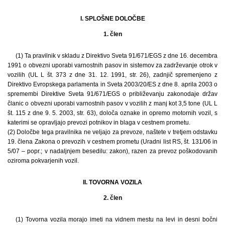
I. SPLOŠNE DOLOČBE
1. člen
(1) Ta pravilnik v skladu z Direktivo Sveta 91/671/EGS z dne 16. decembra
1991 o obvezni uporabi varnostnih pasov in sistemov za zadrževanje otrok v
vozilih (UL L št. 373 z dne 31. 12. 1991, str. 26), zadnjič spremenjeno z
Direktivo Evropskega parlamenta in Sveta 2003/20/ES z dne 8. aprila 2003 o
spremembi Direktive Sveta 91/671/EGS o približevanju zakonodaje držav
članic o obvezni uporabi varnostnih pasov v vozilih z manj kot 3,5 tone (UL L
št. 115 z dne 9. 5. 2003, str. 63), določa oznake in opremo motornih vozil, s
katerimi se opravljajo prevozi potnikov in blaga v cestnem prometu.
(2) Določbe tega pravilnika ne veljajo za prevoze, naštete v tretjem odstavku
19. člena Zakona o prevozih v cestnem prometu (Uradni list RS, št. 131/06 in
5/07 – popr.; v nadaljnjem besedilu: zakon), razen za prevoz poškodovanih
oziroma pokvarjenih vozil.
II. TOVORNA VOZILA
2. člen
(1) Tovorna vozila morajo imeti na vidnem mestu na levi in desni bočni