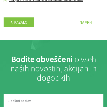
Priloga 2: Vzorec sprednje strani rumene svetlobne table
KAZALO
NA VRH
Bodite obveščeni
o vseh
naših novostih, akcijah in
dogodkih