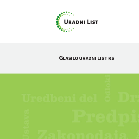
G
LASILO URADNI LIST RS