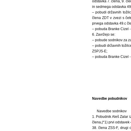
odstavka 7. člena, 9. čl
in sedmega odstavka 49.
– pobudi državnih tožil
člena ZDT v zvezi s čet
prvega odstavka 49.c čle
– pobuda Branke Cizel -
6. Zavržejo se:
– pobude sodnikov za za
– pobudi državnih tožil
ZSPJS-E;
– pobuda Branke Cizel - 
Navedbe pobudnikov
Navedbe sodnikov
1. Pobudnik Aleš Zalar iz
člena,(*1) prvi odstavek 
38. člena ZSS-F, drugi o