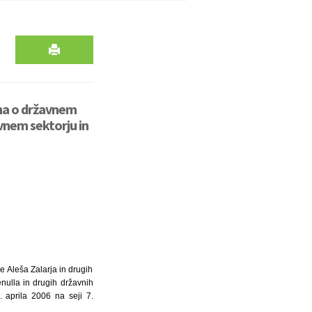
ona o državnem
vnem sektorju in
 Aleša Zalarja in drugih
nulla in drugih državnih
. aprila 2006 na seji 7.