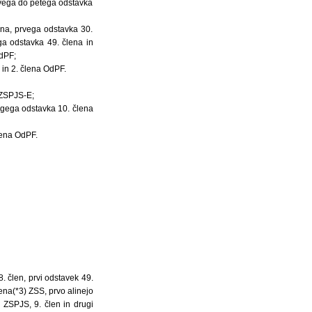
prvega do petega odstavka
ena, prvega odstavka 30.
ga odstavka 49. člena in
OdPF;
in 2. člena OdPF.
 ZSPJS-E;
ugega odstavka 10. člena
lena OdPF.
8. člen, prvi odstavek 49.
lena(*3) ZSS, prvo alinejo
a ZSPJS, 9. člen in drugi