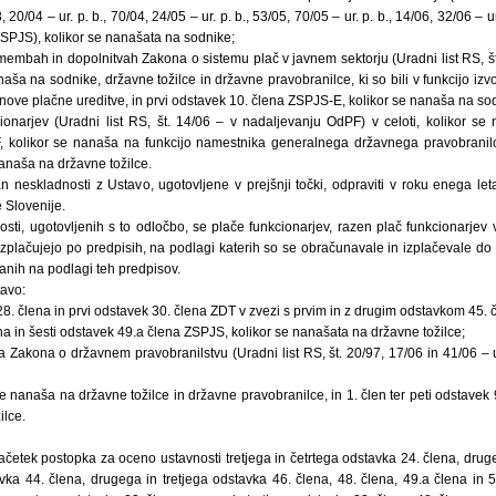
, 20/04 – ur. p. b., 70/04, 24/05 – ur. p. b., 53/05, 70/05 – ur. p. b., 14/06, 32/06 – u
 ZSPJS), kolikor se nanašata na sodnike;
membah in dopolnitvah Zakona o sistemu plač v javnem sektorju (Uradni list RS, št
aša na sodnike, državne tožilce in državne pravobranilce, ki so bili v funkcijo iz
ve plačne ureditve, in prvi odstavek 10. člena ZSPJS-E, kolikor se nanaša na sodn
onarjev (Uradni list RS, št. 14/06 – v nadaljevanju OdPF) v celoti, kolikor se
, kolikor se nanaša na funkcijo namestnika generalnega državnega pravobranilc
anaša na državne tožilce.
n neskladnosti z Ustavo, ugotovljene v prejšnji točki, odpraviti v roku enega le
 Slovenije.
ti, ugotovljenih s to odločbo, se plače funkcionarjev, razen plač funkcionarjev 
zplačujejo po predpisih, na podlagi katerih so se obračunavale in izplačevale do 
danih na podlagi teh predpisov.
tavo:
 28. člena in prvi odstavek 30. člena ZDT v zvezi s prvim in z drugim odstavkom 45. 
na in šesti odstavek 49.a člena ZSPJS, kolikor se nanašata na državne tožilce;
a Zakona o državnem pravobranilstvu (Uradni list RS, št. 20/97, 17/06 in 41/06 – u
se nanaša na državne tožilce in državne pravobranilce, in 1. člen ter peti odstavek 
ilce.
četek postopka za oceno ustavnosti tretjega in četrtega odstavka 24. člena, drug
avka 44. člena, drugega in tretjega odstavka 46. člena, 48. člena, 49.a člena in 