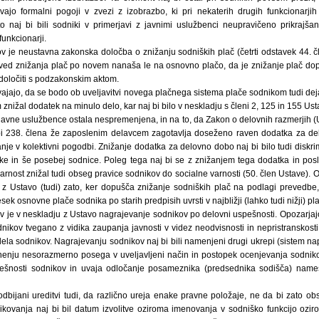
vajo formalni pogoji v zvezi z izobrazbo, ki pri nekaterih drugih funkcionarjih
naj bi bili sodniki v primerjavi z javnimi uslužbenci neupravičeno prikrajša
unkcionarji.
 je neustavna zakonska določba o znižanju sodniških plač (četrti odstavek 44. č
ved znižanja plač po novem nanaša le na osnovno plačo, da je znižanje plač dop
določiti s podzakonskim aktom.
ajajo, da se bodo ob uveljavitvi novega plačnega sistema plače sodnikom tudi deja
nižal dodatek na minulo delo, kar naj bi bilo v neskladju s členi 2, 125 in 155 Ust
 javne uslužbence ostala nespremenjena, in na to, da Zakon o delovnih razmerjih (Ur
i 238. člena že zaposlenim delavcem zagotavlja doseženo raven dodatka za d
je v kolektivni pogodbi. Znižanje dodatka za delovno dobo naj bi bilo tudi diskrimi
ike in še posebej sodnice. Poleg tega naj bi se z znižanjem tega dodatka in posl
arnost znižal tudi obseg pravice sodnikov do socialne varnosti (50. člen Ustave). 
z Ustavo (tudi) zato, ker dopušča znižanje sodniških plač na podlagi prevedbe
ek osnovne plače sodnika po starih predpisih uvrsti v najbližji (lahko tudi nižji) p
je v neskladju z Ustavo nagrajevanje sodnikov po delovni uspešnosti. Opozarjajo 
nikov tvegano z vidika zaupanja javnosti v videz neodvisnosti in nepristranskosti
 dela sodnikov. Nagrajevanju sodnikov naj bi bili namenjeni drugi ukrepi (sistem n
enju nesorazmerno posega v uveljavljeni način in postopek ocenjevanja sodniko
ešnosti sodnikov in uvaja odločanje posameznika (predsednika sodišča) name
odbijani ureditvi tudi, da različno ureja enake pravne položaje, ne da bi zato obst
ikovanja naj bi bil datum izvolitve oziroma imenovanja v sodniško funkcijo ozir