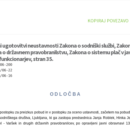
KOPIRAJ POVEZAVO
ni ugotovitvi neustavnosti Zakona o sodniški službi, Zak
a o državnem pravobranilstvu, Zakona o sistemu plač v ja
funkcionarjev, stran 35.
06-200

/06-22

/06-16

O D L O Č B A
 postopku za preizkus pobud in v postopku za oceno ustavnosti, začetem na pobude
odniškega društva, Ljubljana, ki ga zastopa predsednica Janja Roblek, Hinka Je
el - Varšek in drugih državnih pravobranilcev, po opravljeni javni obravnavi 13