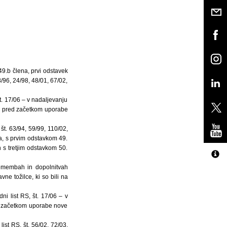
 49.b člena, prvi odstavek
8/96, 24/98, 48/01, 67/02,
t. 17/06 – v nadaljevanju
eni pred začetkom uporabe
št. 63/94, 59/99, 110/02,
na, s prvim odstavkom 49.
 s tretjim odstavkom 50.
remembah in dopolnitvah
ne tožilce, ki so bili na
i list RS, št. 17/06 – v
ed začetkom uporabe nove
ist RS, št. 56/02, 72/03,