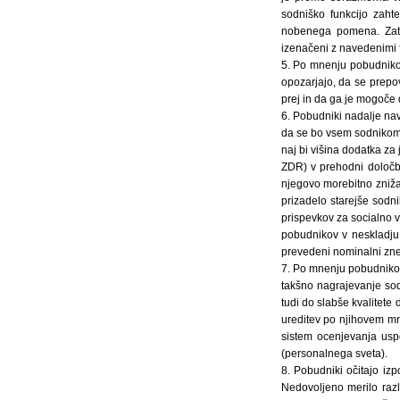
sodniško funkcijo zahte
nobenega pomena. Zato 
izenačeni z navedenimi f
5. Po mnenju pobudnikov
opozarjajo, da se prepo
prej in da ga je mogoče 
6. Pobudniki nadalje nav
da se bo vsem sodnikom z
naj bi višina dodatka za
ZDR) v prehodni določb
njegovo morebitno znižan
prizadelo starejše sodn
prispevkov za socialno v
pobudnikov v neskladju 
prevedeni nominalni znes
7. Po mnenju pobudnikov 
takšno nagrajevanje sod
tudi do slabše kvalitete
ureditev po njihovem mn
sistem ocenjevanja usp
(personalnega sveta).
8. Pobudniki očitajo izp
Nedovoljeno merilo razl