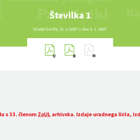
Številka 1
Uradni list RS, št. 1/2007 z dne 5. 1. 2007
du s 33. členom
ZoUL
arhivska. Izdaje uradnega lista, iz