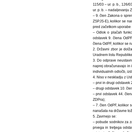
115/03 – ur. p. b., 126/03
ur. p. b. – nadaljevanju
– 9. člen Zakona o spre
ZSPJS-E), kolikor se nan
pred začetkom uporabe no
– Odlok o plačah funkci
odstavek 9. člena OdPF
člena OdPF, kolikor se n
2. Državni zbor je dolža
Uradnem listu Republike
3. Do odprave neustavnos
naprej obračunavajo in i
individualnih odločb, iz
4. Niso v neskladju z Us
– prvi in drugi odstavek
– drugi odstavek 10. čle
– prvi odstavek 44. člen
ZDPra);
– 7. člen OdPF, kolikor 
nanašata na državne tož
5. Zavrnejo se:
– pobude sodnikov za za
prvega in tretjega odst