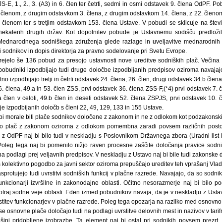
-E, 1., 2., 3. (A3) in 6. člen ter četrti, sedmi in osmi odstavek 9. člena OdPF. Po
. členom, z drugim odstavkom 3. člena, z drugim odstavkom 14. člena, z 22. členo
5. členom ter s tretjim odstavkom 153. člena Ustave. V pobudi se sklicuje na šte
ekaterih drugih držav. Kot dopolnitev pobude je Ustavnemu sodišču predloži
ednarodnega sodniškega združenja glede razlage in uveljavitve mednarodnih
sodnikov in dopis direktorja za pravno sodelovanje pri Svetu Evrope.
rejelo še 136 pobud za presojo ustavnosti nove ureditve sodniških plač. Večin
 pobudniki izpodbijajo tudi druge določbe izpodbijanih predpisov oziroma navaj
o izpodbijajo tretji in četrti odstavek 24. člena, 26. člen, drugi odstavek 34.b člena
6. člena, 49.a in 53. člen ZSS, prvi odstavek 36. člena ZSS-F,(*4) prvi odstavek 7. čle
a člen v celoti, 49.b člen in deseti odstavek 52. člena ZSPJS, prvi odstavek 10. 
je izpodbijanih določb s členi 22, 49, 129, 133 in 155 Ustave.
 bi morale biti plače sodnikov določene z zakonom in ne z odlokom kot podzakonsk
vijo plač z zakonom oziroma z odlokom pomembna zaradi povsem različnih pos
 z OdPF naj bi bilo tudi v neskladju s Poslovnikom Državnega zbora (Uradni list R
oleg tega naj bi pomenilo nižjo raven procesne zaščite določanja pravice sodnik
 podlagi prej veljavnih predpisov. V neskladju z Ustavo naj bi bile tudi zakonske 
s kolektivno pogodbo za javni sektor oziroma prepuščajo ureditev teh vprašanj Vlad
sprotujejo tudi uvrstitvi sodniških funkcij v plačne razrede. Navajajo, da so sodnik
 funkcionarji izvršilne in zakonodajne oblasti. Očitno nesorazmerje naj bi bilo 
otraj sodne veje oblasti. Eden izmed pobudnikov navaja, da je v neskladju z Usta
uvrstitev funkcionarjev v plačne razrede. Poleg tega opozarja na razliko med osnovno
se osnovne plače določajo tudi na podlagi uvrstitve delovnih mest in nazivov v tarif
ini pridobljene izobrazbe. Ta element naj bi ostal pri sodnikih povsem prezrt, 