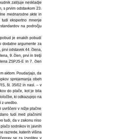
budnik zatrjuje neskladje
m, s prvim odstavkom 23.
vilne mednarodne akte in
l tudi ekspertno mnenje
 standardov na področju
a pobud je enakih pobudi
ajo dodatne argumente za
, prvi odstavek 44. člena,
na, 9. člen, prvi in tretji
člena ZSPJS-E in 7. člen
im aktom. Poudarjajo, da
topkov sprejemanja obeh
S, št. 35/02 in nasl. – v
ov do plače, kot je bila
določbe, ki odkazujejo na
i z uredbo.
i uvrščeni v nižje plačne
podano tudi med plačnimi
vo tudi, da v zakonu niso
 plačo sodnikov in javnih
ne razrede, katerih višina
čeprav se za izvolitev v