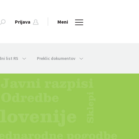
Prijava
Meni
dni list RS
Preklic dokumentov