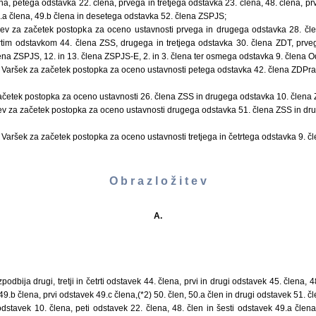
ena, petega odstavka 22. člena, prvega in tretjega odstavka 23. člena, 48. člena, 
a člena, 49.b člena in desetega odstavka 52. člena ZSPJS;
cev za začetek postopka za oceno ustavnosti prvega in drugega odstavka 28. čl
rtim odstavkom 44. člena ZSS, drugega in tretjega odstavka 30. člena ZDT, prve
na ZSPJS, 12. in 13. člena ZSPJS-E, 2. in 3. člena ter osmega odstavka 9. člena 
 Varšek za začetek postopka za oceno ustavnosti petega odstavka 42. člena ZDPra 
četek postopka za oceno ustavnosti 26. člena ZSS in drugega odstavka 10. člena
cev za začetek postopka za oceno ustavnosti drugega odstavka 51. člena ZSS in dr
Varšek za začetek postopka za oceno ustavnosti tretjega in četrtega odstavka 9. č
O b r a z l o ž i t e v
A.
podbija drugi, tretji in četrti odstavek 44. člena, prvi in drugi odstavek 45. člena, 4
49.b člena, prvi odstavek 49.c člena,(*2) 50. člen, 50.a člen in drugi odstavek 51. č
dstavek 10. člena, peti odstavek 22. člena, 48. člen in šesti odstavek 49.a člen