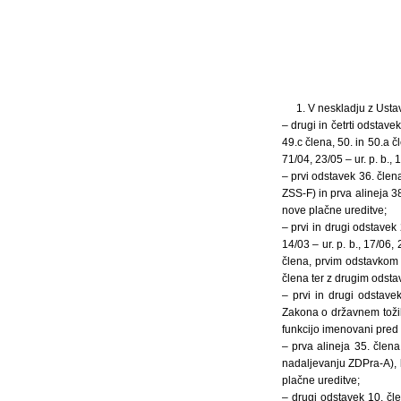
1. V neskladju z Usta
– drugi in četrti odstave
49.c člena, 50. in 50.a č
71/04, 23/05 – ur. p. b., 
– prvi odstavek 36. člen
ZSS-F) in prva alineja 3
nove plačne ureditve;
– prvi in drugi odstavek
14/03 – ur. p. b., 17/06
člena, prvim odstavkom 
člena ter z drugim odsta
– prvi in drugi odstav
Zakona o državnem tožils
funkcijo imenovani pred
– prva alineja 35. člen
nadaljevanju ZDPra-A), 
plačne ureditve;
– drugi odstavek 10. čle