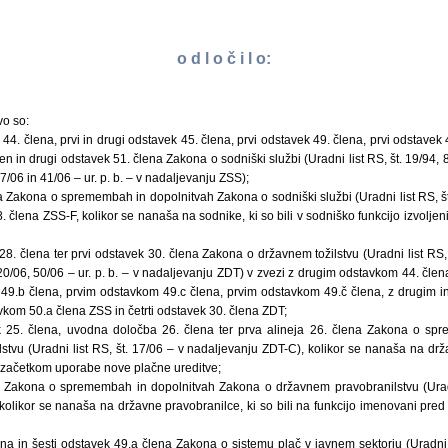
o d l o č i l o:
vo so:
k 44. člena, prvi in drugi odstavek 45. člena, prvi odstavek 49. člena, prvi odstavek
len in drugi odstavek 51. člena Zakona o sodniški službi (Uradni list RS, št. 19/94, 
17/06 in 41/06 – ur. p. b. – v nadaljevanju ZSS);
a Zakona o spremembah in dopolnitvah Zakona o sodniški službi (Uradni list RS, š
8. člena ZSS-F, kolikor se nanaša na sodnike, ki so bili v sodniško funkcijo izvolj
 28. člena ter prvi odstavek 30. člena Zakona o državnem tožilstvu (Uradni list RS, 
, 20/06, 50/06 – ur. p. b. – v nadaljevanju ZDT) v zvezi z drugim odstavkom 44. čle
49.b člena, prvim odstavkom 49.c člena, prvim odstavkom 49.č člena, z drugim in
vkom 50.a člena ZSS in četrti odstavek 30. člena ZDT;
ek 25. člena, uvodna določba 26. člena ter prva alineja 26. člena Zakona o sp
tvu (Uradni list RS, št. 17/06 – v nadaljevanju ZDT-C), kolikor se nanaša na držav
 začetkom uporabe nove plačne ureditve;
a Zakona o spremembah in dopolnitvah Zakona o državnem pravobranilstvu (Uradn
kolikor se nanaša na državne pravobranilce, ki so bili na funkcijo imenovani pr
na in šesti odstavek 49.a člena Zakona o sistemu plač v javnem sektorju (Uradni l