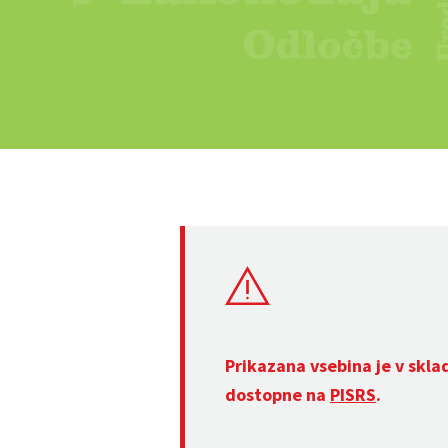
Prikazana vsebina je v skla
dostopne na
PISRS
.