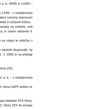
r. p. b., 68/06 in 110/06 –
. 14/06 – v nadaljevanju
voljeni oziroma imenovani
ike in državne tožilce;
 nanaša na sodnike, peti
a, in sedmi odstavek 9.
ta po objavi te odločbe v
v lokalnih skupnostih, še
1. 3. 2006, in na podlagi
člena ZSS;
r. p. b. – v nadaljevanju
9. člena OdPF, kolikor se
ega odstavka 34.b člena,
53. člena ZSS ter prvega