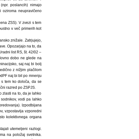
 (npr. poslancih) nimajo
ni oziroma neupravičeno
lena ZSS). V zvezi s tem
ustno v več primerih kot
nsko znižale. Zatrjujejo,
ave. Opozarjajo na to, da
adni list RS, št. 42/02 –
elovno dobo ne glede na
nacijsko, saj naj bi bolj
edično z nižjim plačilom
OdPF naj bi bil po mnenju
, s tem ko določa, da se
lačni razred po ZSPJS.
zlasti na to, da je lahko
 sodnikov, vodi pa lahko
apredovanja). Izpodbijana
v, vzpostavlja vzporedni
sto kolektivnega organa
ajali utemeljeni razlogi.
oma na položaj svetnika.