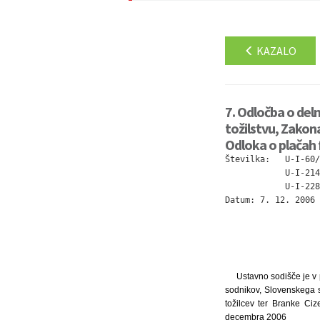
KAZALO
7. Odločba o del
tožilstvu, Zakon
Odloka o plačah 
Številka:   U-I-60/
            U-I-214
            U-I-228
Datum: 7. 12. 2006
Ustavno sodišče je v
sodnikov, Slovenskega s
tožilcev ter Branke Ciz
decembra 2006