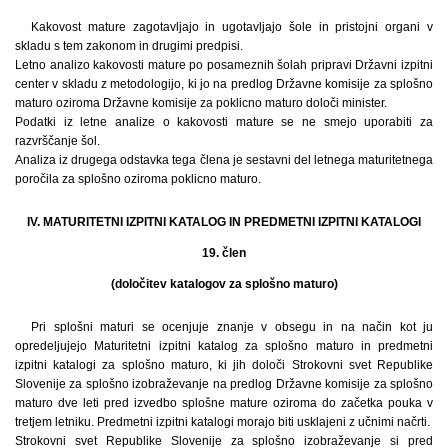
Kakovost mature zagotavljajo in ugotavljajo šole in pristojni organi v
skladu s tem zakonom in drugimi predpisi.
Letno analizo kakovosti mature po posameznih šolah pripravi Državni izpitni
center v skladu z metodologijo, ki jo na predlog Državne komisije za splošno
maturo oziroma Državne komisije za poklicno maturo določi minister.
Podatki iz letne analize o kakovosti mature se ne smejo uporabiti za
razvrščanje šol.
Analiza iz drugega odstavka tega člena je sestavni del letnega maturitetnega
poročila za splošno oziroma poklicno maturo.
IV. MATURITETNI IZPITNI KATALOG IN PREDMETNI IZPITNI KATALOGI
19. člen
(določitev katalogov za splošno maturo)
Pri splošni maturi se ocenjuje znanje v obsegu in na način kot ju
opredeljujejo Maturitetni izpitni katalog za splošno maturo in predmetni
izpitni katalogi za splošno maturo, ki jih določi Strokovni svet Republike
Slovenije za splošno izobraževanje na predlog Državne komisije za splošno
maturo dve leti pred izvedbo splošne mature oziroma do začetka pouka v
tretjem letniku. Predmetni izpitni katalogi morajo biti usklajeni z učnimi načrti.
Strokovni svet Republike Slovenije za splošno izobraževanje si pred