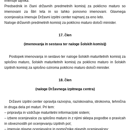
imenuje tajnika.
Predsednik in člani državnih predmetnih komisij za poklicno maturo so
imenovani za štiri leta in so lahko ponovno imenovani. Glavnega
ocenjevalca imenuje Državni izpitni center najmanj za eno leto.
Naloge državnih predmetnih komisij za poklicno maturo določi minister.
17. člen
(imenovanja in sestava ter naloge šolskih komisij)
Postopek imenovanja in sestavo ter naloge šolskih maturitetnih komisij za
splošno maturo, šolskih maturitetnih komisij za poklicno maturo in šolskih
izpitnih komisij za splošno oziroma poklicno maturo določi minister.
18. člen
(naloge Državnega izpitnega centra)
Državni izpitni center opravlja razvojna, raziskovalna, strokovna, tehnična
in druga dela pri maturi. Pri tem:
– pripravlja in vzdržuje maturitetni informacijski sistem;
– izbere ocenjevalce za splošno maturo in z njimi sklepa pogodbe o pravicah
in obveznostih pri ocenjevanju izpitnih pol;
– imenuje glavne ocenjevalce in pomočnike glavnih ocenjevalcev;