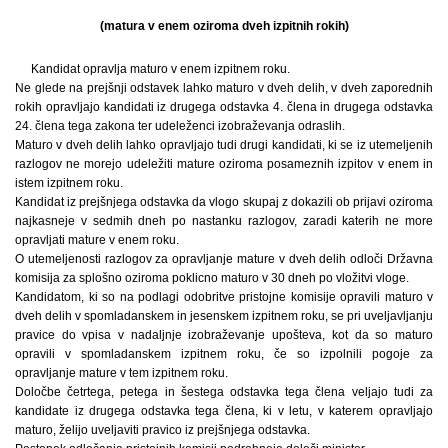
(matura v enem oziroma dveh izpitnih rokih)
Kandidat opravlja maturo v enem izpitnem roku.
Ne glede na prejšnji odstavek lahko maturo v dveh delih, v dveh zaporednih
rokih opravljajo kandidati iz drugega odstavka 4. člena in drugega odstavka
24. člena tega zakona ter udeleženci izobraževanja odraslih.
Maturo v dveh delih lahko opravljajo tudi drugi kandidati, ki se iz utemeljenih
razlogov ne morejo udeležiti mature oziroma posameznih izpitov v enem in
istem izpitnem roku.
Kandidat iz prejšnjega odstavka da vlogo skupaj z dokazili ob prijavi oziroma
najkasneje v sedmih dneh po nastanku razlogov, zaradi katerih ne more
opravljati mature v enem roku.
O utemeljenosti razlogov za opravljanje mature v dveh delih odloči Državna
komisija za splošno oziroma poklicno maturo v 30 dneh po vložitvi vloge.
Kandidatom, ki so na podlagi odobritve pristojne komisije opravili maturo v
dveh delih v spomladanskem in jesenskem izpitnem roku, se pri uveljavljanju
pravice do vpisa v nadaljnje izobraževanje upošteva, kot da so maturo
opravili v spomladanskem izpitnem roku, če so izpolnili pogoje za
opravljanje mature v tem izpitnem roku.
Določbe četrtega, petega in šestega odstavka tega člena veljajo tudi za
kandidate iz drugega odstavka tega člena, ki v letu, v katerem opravljajo
maturo, želijo uveljaviti pravico iz prejšnjega odstavka.