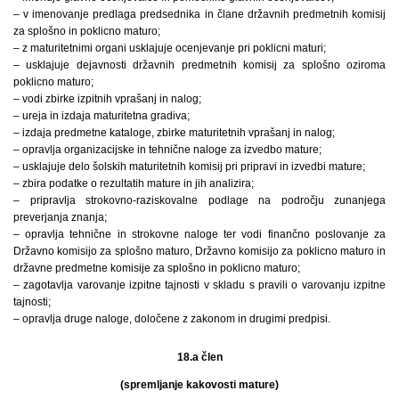
– v imenovanje predlaga predsednika in člane državnih predmetnih komisij
za splošno in poklicno maturo;
– z maturitetnimi organi usklajuje ocenjevanje pri poklicni maturi;
– usklajuje dejavnosti državnih predmetnih komisij za splošno oziroma
poklicno maturo;
– vodi zbirke izpitnih vprašanj in nalog;
– ureja in izdaja maturitetna gradiva;
– izdaja predmetne kataloge, zbirke maturitetnih vprašanj in nalog;
– opravlja organizacijske in tehnične naloge za izvedbo mature;
– usklajuje delo šolskih maturitetnih komisij pri pripravi in izvedbi mature;
– zbira podatke o rezultatih mature in jih analizira;
– pripravlja strokovno-raziskovalne podlage na področju zunanjega
preverjanja znanja;
– opravlja tehnične in strokovne naloge ter vodi finančno poslovanje za
Državno komisijo za splošno maturo, Državno komisijo za poklicno maturo in
državne predmetne komisije za splošno in poklicno maturo;
– zagotavlja varovanje izpitne tajnosti v skladu s pravili o varovanju izpitne
tajnosti;
– opravlja druge naloge, določene z zakonom in drugimi predpisi.
18.a člen
(spremljanje kakovosti mature)