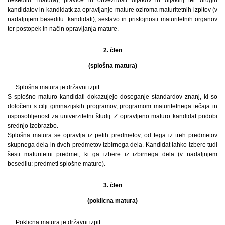
besedilu: matura), pravice in obveznosti dijakov in dijakinj ter drugih
kandidatov in kandidatk za opravljanje mature oziroma maturitetnih izpitov (v
nadaljnjem besedilu: kandidati), sestavo in pristojnosti maturitetnih organov
ter postopek in način opravljanja mature.
2. člen
(splošna matura)
Splošna matura je državni izpit.
S splošno maturo kandidati dokazujejo doseganje standardov znanj, ki so
določeni s cilji gimnazijskih programov, programom maturitetnega tečaja in
usposobljenost za univerzitetni študij. Z opravljeno maturo kandidat pridobi
srednjo izobrazbo.
Splošna matura se opravlja iz petih predmetov, od tega iz treh predmetov
skupnega dela in dveh predmetov izbirnega dela. Kandidat lahko izbere tudi
šesti maturitetni predmet, ki ga izbere iz izbirnega dela (v nadaljnjem
besedilu: predmeti splošne mature).
3. člen
(poklicna matura)
Poklicna matura je državni izpit.