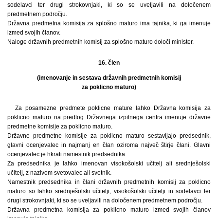
sodelavci ter drugi strokovnjaki, ki so se uveljavili na določenem
predmetnem področju.
Državna predmetna komisija za splošno maturo ima tajnika, ki ga imenuje
izmed svojih članov.
Naloge državnih predmetnih komisij za splošno maturo določi minister.
16. člen
(imenovanje in sestava državnih predmetnih komisij
za poklicno maturo)
Za posamezne predmete poklicne mature lahko Državna komisija za
poklicno maturo na predlog Državnega izpitnega centra imenuje državne
predmetne komisije za poklicno maturo.
Državne predmetne komisije za poklicno maturo sestavljajo predsednik,
glavni ocenjevalec in najmanj en član oziroma največ štirje člani. Glavni
ocenjevalec je hkrati namestnik predsednika.
Za predsednika je lahko imenovan visokošolski učitelj ali srednješolski
učitelj, z nazivom svetovalec ali svetnik.
Namestnik predsednika in člani državnih predmetnih komisij za poklicno
maturo so lahko srednješolski učitelji, visokošolski učitelji in sodelavci ter
drugi strokovnjaki, ki so se uveljavili na določenem predmetnem področju.
Državna predmetna komisija za poklicno maturo izmed svojih članov