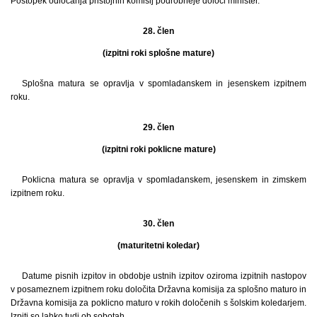
Postopek odločanja pristojnih komisij podrobneje določi minister.
28. člen
(izpitni roki splošne mature)
Splošna matura se opravlja v spomladanskem in jesenskem izpitnem
roku.
29. člen
(izpitni roki poklicne mature)
Poklicna matura se opravlja v spomladanskem, jesenskem in zimskem
izpitnem roku.
30. člen
(maturitetni koledar)
Datume pisnih izpitov in obdobje ustnih izpitov oziroma izpitnih nastopov
v posameznem izpitnem roku določita Državna komisija za splošno maturo in
Državna komisija za poklicno maturo v rokih določenih s šolskim koledarjem.
Izpiti so lahko tudi ob sobotah.