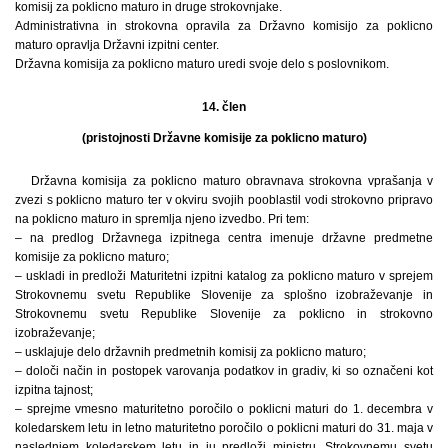
komisij za poklicno maturo in druge strokovnjake.
Administrativna in strokovna opravila za Državno komisijo za poklicno
maturo opravlja Državni izpitni center.
Državna komisija za poklicno maturo uredi svoje delo s poslovnikom.
14. člen
(pristojnosti Državne komisije za poklicno maturo)
Državna komisija za poklicno maturo obravnava strokovna vprašanja v
zvezi s poklicno maturo ter v okviru svojih pooblastil vodi strokovno pripravo
na poklicno maturo in spremlja njeno izvedbo. Pri tem:
– na predlog Državnega izpitnega centra imenuje državne predmetne
komisije za poklicno maturo;
– uskladi in predloži Maturitetni izpitni katalog za poklicno maturo v sprejem
Strokovnemu svetu Republike Slovenije za splošno izobraževanje in
Strokovnemu svetu Republike Slovenije za poklicno in strokovno
izobraževanje;
– usklajuje delo državnih predmetnih komisij za poklicno maturo;
– določi način in postopek varovanja podatkov in gradiv, ki so označeni kot
izpitna tajnost;
– sprejme vmesno maturitetno poročilo o poklicni maturi do 1. decembra v
koledarskem letu in letno maturitetno poročilo o poklicni maturi do 31. maja v
naslednjem koledarskem letu in ju predloži ministru, Strokovnemu svetu