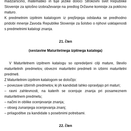
madžarščino, matematiko in tuje jezike določi Strokovni svet Republike
Slovenije za splošno izobraževanje na predlog Državne komisije za poklicno
maturo.
K predmetnim izpitnim katalogom iz prejšnjega odstavka se predhodno
pridobi mnenje Zavoda Republike Slovenije za šolstvo o njihovi usklajenosti
s predmetnimi katalogi znanja.
21. člen
(sestavine Maturitetnega izpitnega kataloga)
V Maturitetnem izpitnem katalogu so opredeljeni cilji mature, število
maturitetnih predmetov, obvezni maturitetni predmeti in izbirni maturitetni
predmeti.
Z Maturitetnim izpitnim katalogom se določijo:
– povezave izbirnih predmetov, ki jih kandidati lahko opravljajo pri maturi;
– ravni zahtevnosti, na katerih se ocenjuje znanja pri posameznem
maturitetnem predmetu;
– načini in oblike ocenjevanje znanja;
– obseg zunanjega ocenjevanja znanj;
– prilagoditve za kandidate s posebnimi potrebami.
22. člen