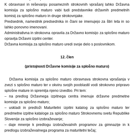
K obravnavi in reševanju posameznih strokovnih vprašanj lahko Državna
komisija za splošno maturo vabi tudi predstavnike državnih predmetnih
komisij za splošno maturo in druge strokovnjake.
Predsednik, namestnik predsednika in člani se imenujejo za štiri leta in so
lahko ponovno imenovani.
Administrativna in strokovna opravila za Državno komisijo za splošno maturo
opravlja Državni izpitni center.
Državna komisija za splošno maturo uredi svoje delo s poslovnikom.
12. člen
(pristojnosti Državne komisije za splošno maturo)
Državna komisija za splošno maturo obravnava strokovna vprašanja v
zvezi s splošno maturo ter v okviru svojih pooblastil vodi strokovno pripravo
splošne mature in spremlja njeno izvedbo. Pri tem:
– na predlog Državnega izpitnega centra imenuje državne predmetne
komisije za splošno maturo;
– uskladi in predloži Maturitetni izpitni katalog za splošno maturo ter
predmetne izpitne kataloge za splošno maturo Strokovnemu svetu Republike
Slovenije za splošno izobraževanje;
– daje mnenje k predlogu izobraževalnih programov za gimnazije in k
predlogu izobraževalnega programa za maturitetni tečaj;