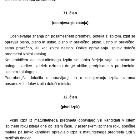
31. člen
(ocenjevanje znanja)
Ocenjevanje znanja pri posameznem predmetu poteka z izpitom. Izpit se
opravlja pisno, pisno in ustno, pisno in praktično, pisno, ustno in praktično,
samo praktično, ali kot izpitni nastop. Oblike opravljanja izpitov določa
predmetni izpitni katalog.
Kot praktičen del maturitetnega izpita se lahko štejejo vaje, seminarske
naloge, storitev, izdelek oziroma druge oblike predpisane s predmetnim
izpitnim katalogom.
Podrobnejša določila o opravljanju in o ocenjevanju izpita oziroma
posameznih delov izpita določi minister.
32. člen
(pisni izpit)
Pisni izpit iz maturitetnega predmeta opravljajo vsi kandidati v istem
izpitnem roku istega dne ob istem času. V jesenskem izpitnem roku splošne
mature pa lahko kandidati opravljajo izpit iz maturitetnega predmeta tudi v
različnih dnevih.