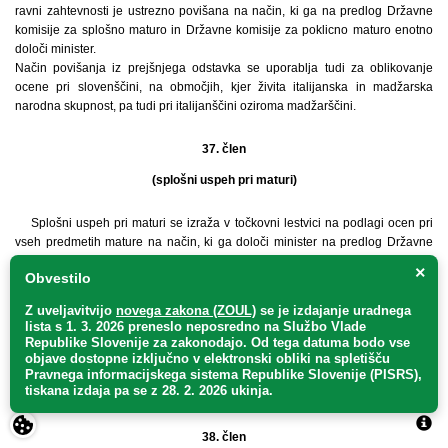
ravni zahtevnosti je ustrezno povišana na način, ki ga na predlog Državne
komisije za splošno maturo in Državne komisije za poklicno maturo enotno
določi minister.
Način povišanja iz prejšnjega odstavka se uporablja tudi za oblikovanje
ocene pri slovenščini, na območjih, kjer živita italijanska in madžarska
narodna skupnost, pa tudi pri italijanščini oziroma madžarščini.
37. člen
(splošni uspeh pri maturi)
Splošni uspeh pri maturi se izraža v točkovni lestvici na podlagi ocen pri
vseh predmetih mature na način, ki ga določi minister na predlog Državne
komisije za poklicno maturo in Državne komisije za splošno maturo.
×
Obvestilo
Če kandidat pri splošni maturi uspešno opravi tri izbirne predmete, se v
splošnem uspehu pri splošni maturi upoštevata dva najbolje ocenjena
Z uveljavitvijo
novega zakona (ZOUL)
se je
izdajanje uradnega
izbirna predmeta. Pozitivna ocena tretjega izbirnega predmeta pa ne more
lista s 1. 3. 2026 preneslo
neposredno
na Službo Vlade
nadomestiti negativne ocene prvega ali drugega izbirnega predmeta.
Republike Slovenije za zakonodajo
. Od tega datuma bodo vse
Ocene za posamezne predmete kandidata pri poklicni maturi določi šolska
objave dostopne izključno v elektronski obliki na spletišču
Pravnega informacijskega sistema Republike Slovenije (PISRS),
maturitetna komisija za poklicno maturo na podlagi meril za določitev ocen
tiskana izdaja pa se z 28. 2. 2026 ukinja.
za posamezen predmet.
38. člen