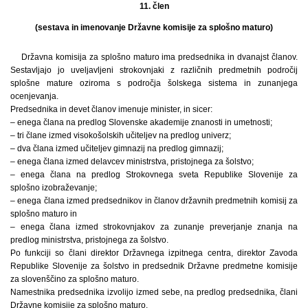
11. člen
(sestava in imenovanje Državne komisije za splošno maturo)
Državna komisija za splošno maturo ima predsednika in dvanajst članov.
Sestavljajo jo uveljavljeni strokovnjaki z različnih predmetnih področij
splošne mature oziroma s področja šolskega sistema in zunanjega
ocenjevanja.
Predsednika in devet članov imenuje minister, in sicer:
– enega člana na predlog Slovenske akademije znanosti in umetnosti;
– tri člane izmed visokošolskih učiteljev na predlog univerz;
– dva člana izmed učiteljev gimnazij na predlog gimnazij;
– enega člana izmed delavcev ministrstva, pristojnega za šolstvo;
– enega člana na predlog Strokovnega sveta Republike Slovenije za
splošno izobraževanje;
– enega člana izmed predsednikov in članov državnih predmetnih komisij za
splošno maturo in
– enega člana izmed strokovnjakov za zunanje preverjanje znanja na
predlog ministrstva, pristojnega za šolstvo.
Po funkciji so člani direktor Državnega izpitnega centra, direktor Zavoda
Republike Slovenije za šolstvo in predsednik Državne predmetne komisije
za slovenščino za splošno maturo.
Namestnika predsednika izvolijo izmed sebe, na predlog predsednika, člani
Državne komisije za splošno maturo.