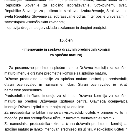
Republike Slovenije za splošno izobraževanje, Strokovnemu svetu
Republike Slovenije za poklicno in strokovno izobraževanje, Strokovnemu
svetu Republike Slovenije za izobraževanje odraslih ter pošlje univerzam in
samostojnim visokošolskim zavodom;
– opravlja druge naloge v skladu z zakonom in drugimi predpisi.
15. člen
(imenovanje in sestava državnih predmetnih komisij
za splošno maturo)
Za posamezne predmete splošne mature Državna komisija za splošno
maturo imenuje državne predmetne komisije za splošno maturo.
Državne predmetne komisije za splošno maturo sestavljajo predsednik,
glavni ocenjevalec in najmanj en član. Glavni ocenjevalec je hkrati
namestnik predsednika.
Predsednika in člane imenuje za štiri leta Državna komisija za splošno
maturo na predlog Državnega izpitnega centra. Glavnega ocenjevalca
imenuje Državni izpitni center najmanj za eno leto.
Za predsednika je lahko imenovan visokošolski učitelj, v primeru ko to ni
mogoče, pa tudi srednješolski učitelj z nazivom svetovalec ali svetnik.
Za namestnika predsednika oziroma člana državnih predmetnih komisij za
splošno maturo je lahko imenovan srednješolski učitelj, visokošolski učitelj in