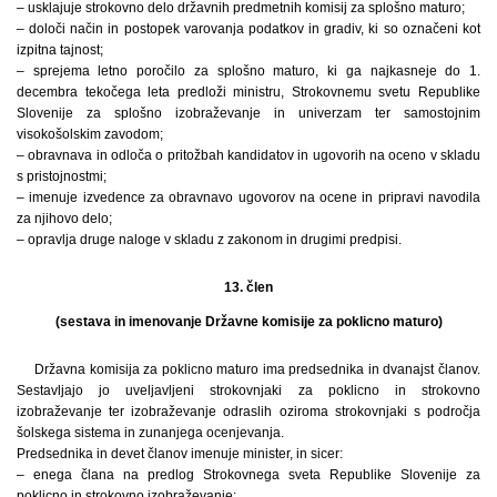
– usklajuje strokovno delo državnih predmetnih komisij za splošno maturo;
– določi način in postopek varovanja podatkov in gradiv, ki so označeni kot
izpitna tajnost;
– sprejema letno poročilo za splošno maturo, ki ga najkasneje do 1.
decembra tekočega leta predloži ministru, Strokovnemu svetu Republike
Slovenije za splošno izobraževanje in univerzam ter samostojnim
visokošolskim zavodom;
– obravnava in odloča o pritožbah kandidatov in ugovorih na oceno v skladu
s pristojnostmi;
– imenuje izvedence za obravnavo ugovorov na ocene in pripravi navodila
za njihovo delo;
– opravlja druge naloge v skladu z zakonom in drugimi predpisi.
13. člen
(sestava in imenovanje Državne komisije za poklicno maturo)
Državna komisija za poklicno maturo ima predsednika in dvanajst članov.
Sestavljajo jo uveljavljeni strokovnjaki za poklicno in strokovno
izobraževanje ter izobraževanje odraslih oziroma strokovnjaki s področja
šolskega sistema in zunanjega ocenjevanja.
Predsednika in devet članov imenuje minister, in sicer:
– enega člana na predlog Strokovnega sveta Republike Slovenije za
poklicno in strokovno izobraževanje;