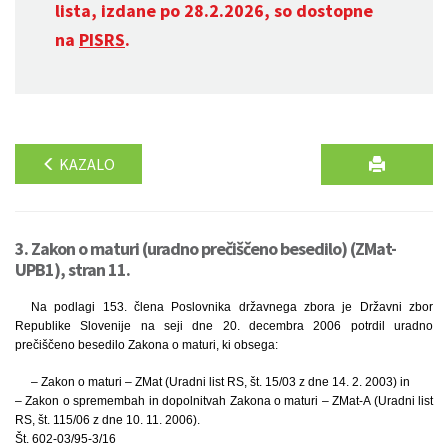
lista, izdane po 28.2.2026, so dostopne
na
PISRS
.
KAZALO
3. Zakon o maturi (uradno prečiščeno besedilo) (ZMat-
UPB1), stran 11.
Na podlagi 153. člena Poslovnika državnega zbora je Državni zbor
Republike Slovenije na seji dne 20. decembra 2006 potrdil uradno
prečiščeno besedilo Zakona o maturi, ki obsega:
– Zakon o maturi – ZMat (Uradni list RS, št. 15/03 z dne 14. 2. 2003) in
– Zakon o spremembah in dopolnitvah Zakona o maturi – ZMat-A (Uradni list
RS, št. 115/06 z dne 10. 11. 2006).
Št. 602-03/95-3/16