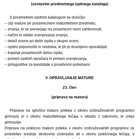
(sestavine predmetnega izpitnega kataloga)
S predmetnim izpitnim katalogom se določijo:
– cilji mature pri posameznem maturitetnem predmetu;
– znanja, ki se preverjajo na posamezni ravni zahtevnosti;
– načini in oblike ocenjevanja znanja;
– delež ocene pri delih izpita v skupni oceni;
– izpitni pripomočki in sredstva, ki jih je dovoljeno uporabljati;
– trajanje posameznih delov izpita;
– primeri izpitnih vprašanj in primeri ocenjevanja;
– prilagoditve za kandidate s posebnimi potrebami.
V. OPRAVLJANJE MATURE
23. člen
(priprava na maturo)
Priprava na splošno maturo poteka v okviru izobraževalnih programov
gimnazij in v okviru maturitetnega tečaja v skladu z zakonom, ki ureja
gimnazije.
Priprava na poklicno maturo poteka v okviru izobraževalnih programov za
pridobitev srednje strokovne izobrazbe ali v okviru poklicnega tečaja, v