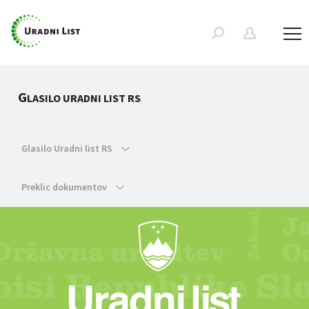
G
LASILO URADNI LIST RS
Glasilo Uradni list RS
Preklic dokumentov