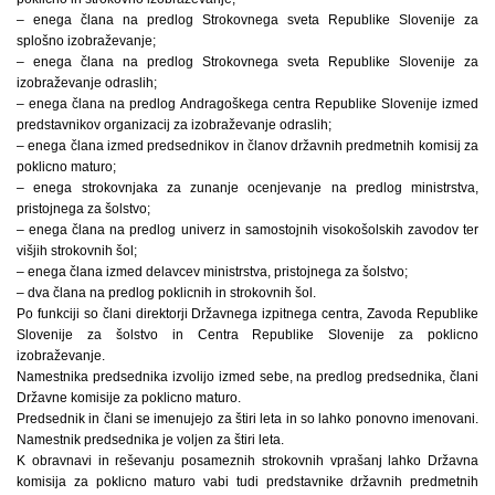
– enega člana na predlog Strokovnega sveta Republike Slovenije za
splošno izobraževanje;
– enega člana na predlog Strokovnega sveta Republike Slovenije za
izobraževanje odraslih;
– enega člana na predlog Andragoškega centra Republike Slovenije izmed
predstavnikov organizacij za izobraževanje odraslih;
– enega člana izmed predsednikov in članov državnih predmetnih komisij za
poklicno maturo;
– enega strokovnjaka za zunanje ocenjevanje na predlog ministrstva,
pristojnega za šolstvo;
– enega člana na predlog univerz in samostojnih visokošolskih zavodov ter
višjih strokovnih šol;
– enega člana izmed delavcev ministrstva, pristojnega za šolstvo;
– dva člana na predlog poklicnih in strokovnih šol.
Po funkciji so člani direktorji Državnega izpitnega centra, Zavoda Republike
Slovenije za šolstvo in Centra Republike Slovenije za poklicno
izobraževanje.
Namestnika predsednika izvolijo izmed sebe, na predlog predsednika, člani
Državne komisije za poklicno maturo.
Predsednik in člani se imenujejo za štiri leta in so lahko ponovno imenovani.
Namestnik predsednika je voljen za štiri leta.
K obravnavi in reševanju posameznih strokovnih vprašanj lahko Državna
komisija za poklicno maturo vabi tudi predstavnike državnih predmetnih