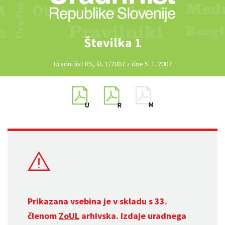
Številka 1
Uradni list RS, št. 1/2007 z dne 5. 1. 2007
Prikazana vsebina je v skladu s 33.
členom
ZoUL
arhivska. Izdaje uradnega