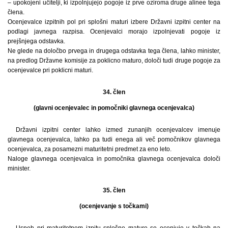
– upokojeni učitelji, ki izpolnjujejo pogoje iz prve oziroma druge alinee tega
člena.
Ocenjevalce izpitnih pol pri splošni maturi izbere Državni izpitni center na
podlagi javnega razpisa. Ocenjevalci morajo izpolnjevati pogoje iz
prejšnjega odstavka.
Ne glede na določbo prvega in drugega odstavka tega člena, lahko minister,
na predlog Državne komisije za poklicno maturo, določi tudi druge pogoje za
ocenjevalce pri poklicni maturi.
34. člen
(glavni ocenjevalec in pomočniki glavnega ocenjevalca)
Državni izpitni center lahko izmed zunanjih ocenjevalcev imenuje
glavnega ocenjevalca, lahko pa tudi enega ali več pomočnikov glavnega
ocenjevalca, za posamezni maturitetni predmet za eno leto.
Naloge glavnega ocenjevalca in pomočnika glavnega ocenjevalca določi
minister.
35. člen
(ocenjevanje s točkami)