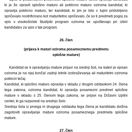
ki je že opravil splošno maturo ali poklicno maturo oziroma kandidat, ki
opravlja poklicno maturo, ter kandidati, ki jim je bilo v tujini pridobljeno
spričevalo nostrificirano kot maturitetno spričevalo, če so ti predmeti pogoj za
vpis v visokošolski študijski program oziroma se upoštevajo pri izbiri
kandidatov za vpis v tak program.
26. člen
(prijava k maturi oziroma posameznemu predmetu
splošne mature)
Kandidat se k opravljanju mature prijavi na srednji šoli, na kateri je vpisan
oziroma je na njej končal zadnji letnik izobraževanja ali maturitetni oziroma
poklicni tečaj.
Kandidat, ki splošno maturo opravlja v skladu z drugim odstavkom 24. člena
tega zakona, oziroma kandidat, ki opravlja posamezni predmet splošne
mature v skladu s 25. členom tega zakona, se prijavi na Državni izpitni
center, ki ga razporedi na srednjo šolo.
Srednja šola iz prvega in drugega odstavka tega člena je kandidatu dolžna
zagotoviti opravljanje mature oziroma posameznega predmeta splošne
mature.
27. člen