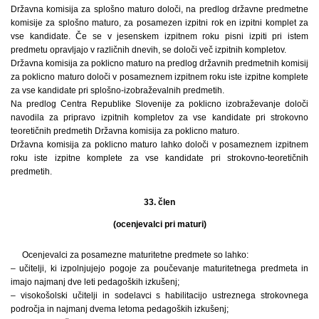
Državna komisija za splošno maturo določi, na predlog državne predmetne
komisije za splošno maturo, za posamezen izpitni rok en izpitni komplet za
vse kandidate. Če se v jesenskem izpitnem roku pisni izpiti pri istem
predmetu opravljajo v različnih dnevih, se določi več izpitnih kompletov.
Državna komisija za poklicno maturo na predlog državnih predmetnih komisij
za poklicno maturo določi v posameznem izpitnem roku iste izpitne komplete
za vse kandidate pri splošno-izobraževalnih predmetih.
Na predlog Centra Republike Slovenije za poklicno izobraževanje določi
navodila za pripravo izpitnih kompletov za vse kandidate pri strokovno
teoretičnih predmetih Državna komisija za poklicno maturo.
Državna komisija za poklicno maturo lahko določi v posameznem izpitnem
roku iste izpitne komplete za vse kandidate pri strokovno-teoretičnih
predmetih.
33. člen
(ocenjevalci pri maturi)
Ocenjevalci za posamezne maturitetne predmete so lahko:
– učitelji, ki izpolnjujejo pogoje za poučevanje maturitetnega predmeta in
imajo najmanj dve leti pedagoških izkušenj;
– visokošolski učitelji in sodelavci s habilitacijo ustreznega strokovnega
področja in najmanj dvema letoma pedagoških izkušenj;