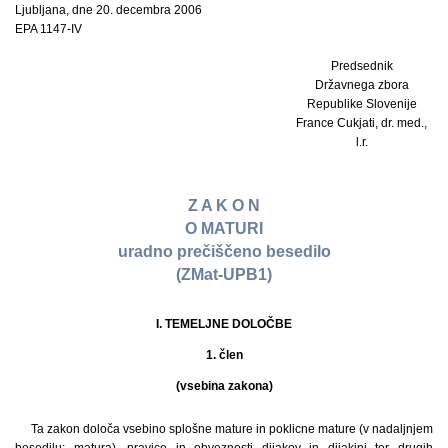
Ljubljana, dne 20. decembra 2006
EPA 1147-IV
Predsednik
Državnega zbora
Republike Slovenije
France Cukjati, dr. med.,
l.r.
Z A K O N
O MATURI
uradno prečiščeno besedilo
(ZMat-UPB1)
I. TEMELJNE DOLOČBE
1. člen
(vsebina zakona)
Ta zakon določa vsebino splošne mature in poklicne mature (v nadaljnjem