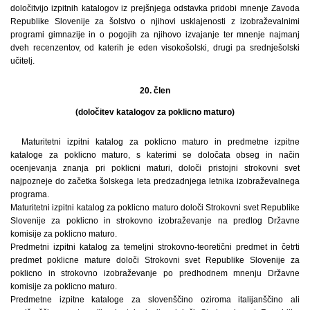
določitvijo izpitnih katalogov iz prejšnjega odstavka pridobi mnenje Zavoda
Republike Slovenije za šolstvo o njihovi usklajenosti z izobraževalnimi
programi gimnazije in o pogojih za njihovo izvajanje ter mnenje najmanj
dveh recenzentov, od katerih je eden visokošolski, drugi pa srednješolski
učitelj.
20. člen
(določitev katalogov za poklicno maturo)
Maturitetni izpitni katalog za poklicno maturo in predmetne izpitne
kataloge za poklicno maturo, s katerimi se določata obseg in način
ocenjevanja znanja pri poklicni maturi, določi pristojni strokovni svet
najpozneje do začetka šolskega leta predzadnjega letnika izobraževalnega
programa.
Maturitetni izpitni katalog za poklicno maturo določi Strokovni svet Republike
Slovenije za poklicno in strokovno izobraževanje na predlog Državne
komisije za poklicno maturo.
Predmetni izpitni katalog za temeljni strokovno-teoretični predmet in četrti
predmet poklicne mature določi Strokovni svet Republike Slovenije za
poklicno in strokovno izobraževanje po predhodnem mnenju Državne
komisije za poklicno maturo.
Predmetne izpitne kataloge za slovenščino oziroma italijanščino ali