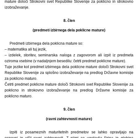
mature določi Strokovni svet Republike Slovenije za poklicno in strokovno
izobraževanje.
8. člen
(predmeti izbirnega dela poklicne mature)
Predmeti izbirnega dela poklicna mature so:
– matematika ali tuj jezik,
– izdelek, storitev, seminarska naloga z zagovorom ali izpit iz predmeta
oziroma vsebine (v nadaljnjem besedilu: četrti predmet poklicne mature).
Tuje jezike kot predmet izbirnega dela poklicne mature določi Strokovni svet
Republike Slovenije za splošno izobraževanje na predlog Državne komisije
za poklicno maturo.
Četrti predmet poklicne mature določi Strokovni svet Republike Slovenije za
poklicno in strokovno izobraževanje na predlog Državne komisije za
poklicno maturo.
9. člen
(ravni zahtevnosti mature)
Izpiti iz posameznih maturitetnih predmetov se lahko opravljajo na