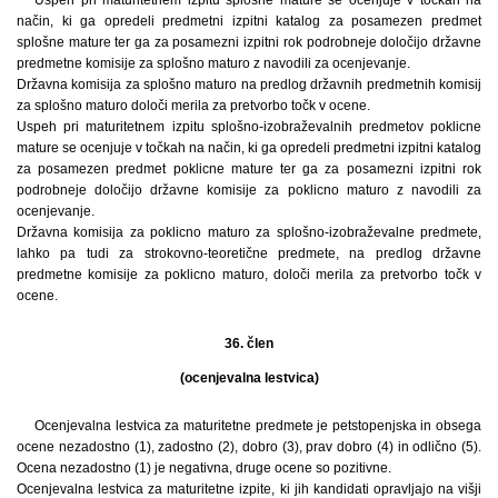
Uspeh pri maturitetnem izpitu splošne mature se ocenjuje v točkah na
način, ki ga opredeli predmetni izpitni katalog za posamezen predmet
splošne mature ter ga za posamezni izpitni rok podrobneje določijo državne
predmetne komisije za splošno maturo z navodili za ocenjevanje.
Državna komisija za splošno maturo na predlog državnih predmetnih komisij
za splošno maturo določi merila za pretvorbo točk v ocene.
Uspeh pri maturitetnem izpitu splošno-izobraževalnih predmetov poklicne
mature se ocenjuje v točkah na način, ki ga opredeli predmetni izpitni katalog
za posamezen predmet poklicne mature ter ga za posamezni izpitni rok
podrobneje določijo državne komisije za poklicno maturo z navodili za
ocenjevanje.
Državna komisija za poklicno maturo za splošno-izobraževalne predmete,
lahko pa tudi za strokovno-teoretične predmete, na predlog državne
predmetne komisije za poklicno maturo, določi merila za pretvorbo točk v
ocene.
36. člen
(ocenjevalna lestvica)
Ocenjevalna lestvica za maturitetne predmete je petstopenjska in obsega
ocene nezadostno (1), zadostno (2), dobro (3), prav dobro (4) in odlično (5).
Ocena nezadostno (1) je negativna, druge ocene so pozitivne.
Ocenjevalna lestvica za maturitetne izpite, ki jih kandidati opravljajo na višji