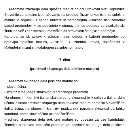
Predmete izbirnega dela splošne mature določi Strokovni svet Republike
Slovenije za splošno izobraževanje na predlog Državne komisije za splošno
maturo v soglasju s senati univerz in samostojnih visokošolskih zavodov
izmed predmetov, ki se poučujejo v gimnaziji in so podlaga za visokošolski
študij na več znanstvenih, umetniških ali strokovnih študijskih področjih.
Kandidat se ob prijavi k splošni maturi odloči, iz katerih predmetov bo
opravljal splošno maturo, v skladu z izbirnimi pravili, določenimi z
Maturitetnim izpitnim katalogom za splošno maturo.
7. člen
(predmeti skupnega dela poklicne mature)
Predmeti skupnega dela poklicne mature so:
– slovenščina,
– izpit iz temeljnega strokovno-teoretičnega predmeta.
Na območjih, kjer živi italijanska narodna skupnost je v šolah z italijanskim
učnim jezikom predmet skupnega dela poklicne mature namesto slovenščine
italijanščina, na območjih kjer živi madžarska narodna skupnost pa lahko
kandidat izbere slovenščino ali madžarščino.
Predmeti skupnega dela poklicne mature so obvezni za vse kandidate.
Temeljni strokovno-teoretični predmet kot predmet skupnega dela poklicne