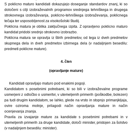
S poklicno maturo kandidati dokazujejo doseganje standardov znanj, ki so
določeni s cilji izobraževalnih programov srednjega tehniškega in drugega
strokovnega izobraževanja, poklicno-tehniškega izobraževanja, poklicnega
tečaja ter usposobljenost za visokošolski študij.
Poklicna matura je oblika zaključnega izpita. Z opravljeno poklicno maturo
kandidat pridobi srednjo strokovno izobrazbo.
Poklicna matura se opravlja iz štirih predmetov, od tega iz dveh predmetov
skupnega dela in dveh predmetov izbirnega dela (v nadaljnjem besedilu:
predmeti poklicne mature).
4. člen
(opravljanje mature)
Kandidati opravljajo maturo pod enakimi pogoji.
Kandidatom s posebnimi potrebami, ki so bili v izobraževalne programe
usmerjeni z odločbo o usmeritvi, v utemeljenih primerih (poškodbe, bolezen)
pa tudi drugim kandidatom, se lahko, glede na vrsto in stopnjo primanjkljaja,
ovire oziroma motnje, prilagodi način opravljanja mature in način
ocenjevanja znanja.
Pravila za izvajanje mature za kandidate s posebnimi potrebami in v
utemeljenih primerih za druge kandidate, določi minister, pristojen za šolstvo
(v nadaljnjem besedilu: minister).