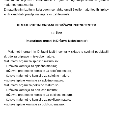
osnovni in višji ravni zahtevnosti. Z njimi se ugotavlja širina in globina
maturitetnega znanja.
Z maturitetnim izpitnim katalogom se lahko omeji število maturitetnih izpitov,
ki jih kandidat opravlja na višji ravni zahtevnosti.
III. MATURITETNI ORGANI IN DRŽAVNI IZPITNI CENTER
10. člen
(maturitetni organi in Državni izpitni center)
Maturitetni organi in Državni izpitni center v skladu s svojimi pooblastili
skrbijo za pripravo in izvedbo mature.
Maturitetni organi za splošno maturo so:
– Državna komisija za splošno maturo;
– državne predmetne komisije za splošno maturo;
– šolske maturitetne komisije za splošno maturo;
– šolske izpitne komisije za splošno maturo.
Maturitetni organi za poklicno maturo so:
– Državna komisija za poklicno maturo;
– državne predmetne komisije za poklicno maturo;
– šolske maturitetne komisije za poklicno maturo;
– šolske izpitne komisije za poklicno maturo.