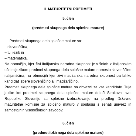
II. MATURITETNI PREDMETI
5. člen
(predmeti skupnega dela splošne mature)
Predmeti skupnega dela splošne mature so:
– slovenščina,
– tuj jezik in
– matematika.
Na območjih, kjer živi italijanska narodna skupnost je v šolah z italijanskim
učnim jezikom predmet skupnega dela splošne mature namesto slovenščine
italijanščina, na območjih kjer živi madžarska narodna skupnost pa lahko
kandidat izbere slovenščino ali madžarščino.
Predmeti skupnega dela splošne mature so obvezni za vse kandidate. Tuje
jezike kot predmet skupnega dela splošne mature določi Strokovni svet
Republike Slovenije za splošno izobraževanje na predlog Državne
maturitetne komisije za splošno maturo v soglasju s senati univerz in
samostojnih visokošolskih zavodov.
6. člen
(predmeti izbirnega dela splošne mature)