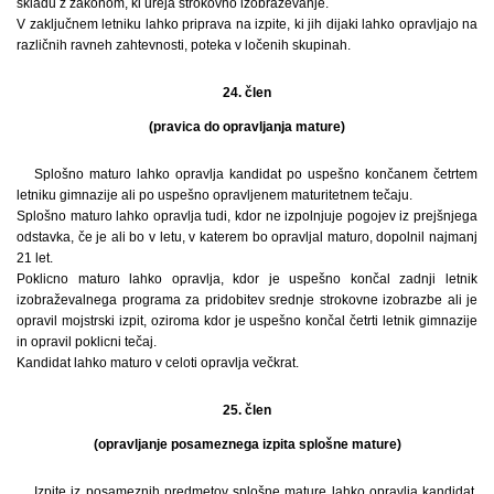
skladu z zakonom, ki ureja strokovno izobraževanje.
V zaključnem letniku lahko priprava na izpite, ki jih dijaki lahko opravljajo na
različnih ravneh zahtevnosti, poteka v ločenih skupinah.
24. člen
(pravica do opravljanja mature)
Splošno maturo lahko opravlja kandidat po uspešno končanem četrtem
letniku gimnazije ali po uspešno opravljenem maturitetnem tečaju.
Splošno maturo lahko opravlja tudi, kdor ne izpolnjuje pogojev iz prejšnjega
odstavka, če je ali bo v letu, v katerem bo opravljal maturo, dopolnil najmanj
21 let.
Poklicno maturo lahko opravlja, kdor je uspešno končal zadnji letnik
izobraževalnega programa za pridobitev srednje strokovne izobrazbe ali je
opravil mojstrski izpit, oziroma kdor je uspešno končal četrti letnik gimnazije
in opravil poklicni tečaj.
Kandidat lahko maturo v celoti opravlja večkrat.
25. člen
(opravljanje posameznega izpita splošne mature)
Izpite iz posameznih predmetov splošne mature lahko opravlja kandidat,