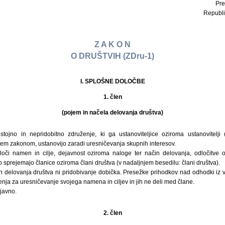
Pre
Republi
Z A K O N
O DRUŠTVIH (ZDru-1)
I. SPLOŠNE DOLOČBE
1. člen
(pojem in načela delovanja društva)
tojno in nepridobitno združenje, ki ga ustanoviteljice oziroma ustanovitelji 
s tem zakonom, ustanovijo zaradi uresničevanja skupnih interesov.
loči namen in cilje, dejavnost oziroma naloge ter način delovanja, odločitve o
sprejemajo članice oziroma člani društva (v nadaljnjem besedilu: člani društva).
n delovanja društva ni pridobivanje dobička. Presežke prihodkov nad odhodki iz v
enja za uresničevanje svojega namena in ciljev in jih ne deli med člane.
 javno.
2. člen