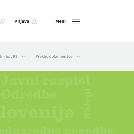
Prijava
Meni
dni list RS
Preklic dokumentov