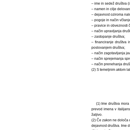
– ime in sedež društva (i
– namen in cilje delovan
– dejavnost oziroma nal
– pogoje in način včlanj
– pravice in obveznosti 
– način upravljanja druš
– zastopanje društva;
– financiranje društva
poslovanjem društva;
– način zagotavljanja jav
– način sprejemanja spr
– način prenehanja druš
(2) S temeljnim aktom la
(1) Ime društva mora 
prevod imena v italijan
žaljivo.
(2) Če zakon ne določa d
dejavnost društva. Ime d