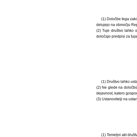
(1) Določbe tega zako
delujejo na območju Repu
(2) Tuje društvo lahko o
določajo predpisi za tuja
(1) Društvo lahko ust
(2) Ne glede na določbo
dejavnost, katero gospod
(3) Ustanovitelji na usta
(1) Temeljni akt društ