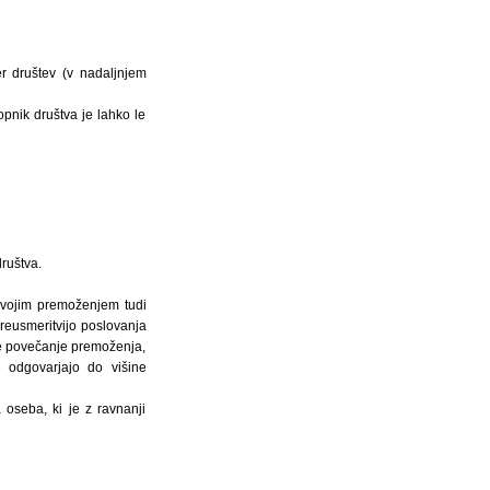
r društev (v nadaljnjem
pnik društva je lahko le
ruštva.
svojim premoženjem tudi
preusmeritvijo poslovanja
le povečanje premoženja,
 odgovarjajo do višine
 oseba, ki je z ravnanji