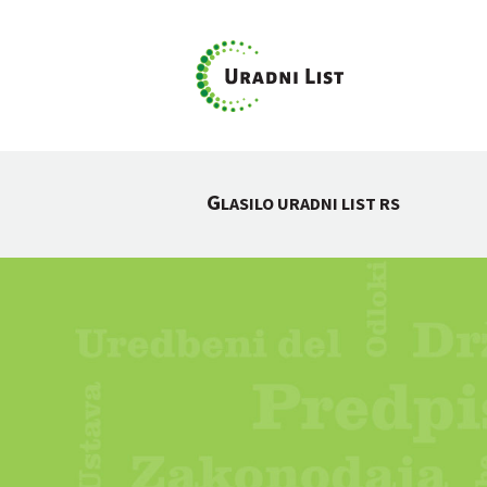
G
LASILO URADNI LIST RS