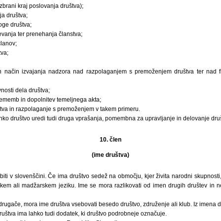
zbrani kraj poslovanja društva);
ja društva;
oge društva;
evanja ter prenehanja članstva;
članov;
tva;
 in način izvajanja nadzora nad razpolaganjem s premoženjem društva ter nad f
nosti dela društva;
ememb in dopolnitev temeljnega akta;
tva in razpolaganje s premoženjem v takem primeru.
hko društvo uredi tudi druga vprašanja, pomembna za upravljanje in delovanje dru
10. člen
(ime društva)
biti v slovenščini. Če ima društvo sedež na območju, kjer živita narodni skupnosti,
skem ali madžarskem jeziku. Ime se mora razlikovati od imen drugih društev in ne
rugače, mora ime društva vsebovati besedo društvo, združenje ali klub. Iz imena d
ruštva ima lahko tudi dodatek, ki društvo podrobneje označuje.