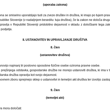
(uporaba zakona)
na se smiselno uporabljajo tudi za zveze društev in društva, ki imajo po tujem pra
blike Slovenije (v nadaljnjem besedilu: tuja društva), če ta zakon ne določa drug
pravlja v Republiki Sloveniji pridobitno dejavnost v skladu z določbami tega zak
 podjetja.
II. USTANOVITEV IN UPRAVLJANJE DRUŠTVA
8. člen
(ustanovitev društva)
anovijo najmanj tri poslovno sposobne fizične osebe oziroma pravne osebe.
 prejšnjega odstavka, gospodarske družbe ne morejo ustanoviti društva, ki ima v
arska družba opravlja kot svojo dejavnost.
novnem zboru sprejmejo sklep o ustanovitvi in temeljni akt društva ter izvolijo zasto
9. člen
(temeljni akt)
va mora določati: