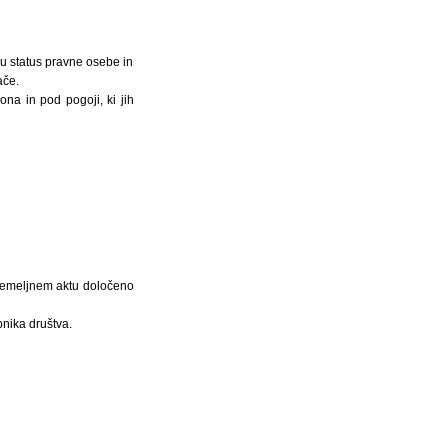
vu status pravne osebe in
ače.
ona in pod pogoji, ki jih
 temeljnem aktu določeno
pnika društva.