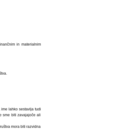
inančnim in materialnim
štva.
 ime lahko sestavlja tudi
 sme biti zavajajoče ali
ruštva mora biti razvidna