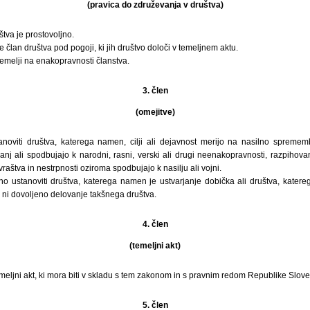
(pravica do združevanja v društva)
tva je prostovoljno.
 član društva pod pogoji, ki jih društvo določi v temeljnem aktu.
temelji na enakopravnosti članstva.
3. člen
(omejitve)
anoviti društva, katerega namen, cilji ali dejavnost merijo na nasilno spreme
janj ali spodbujajo k narodni, rasni, verski ali drugi neenakopravnosti, razpihov
aštva in nestrpnosti oziroma spodbujajo k nasilju ali vojni.
no ustanoviti društva, katerega namen je ustvarjanje dobička ali društva, katere
ti ni dovoljeno delovanje takšnega društva.
4. člen
(temeljni akt)
meljni akt, ki mora biti v skladu s tem zakonom in s pravnim redom Republike Slove
5. člen