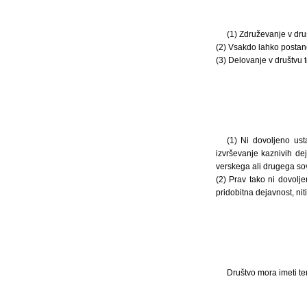
(1) Združevanje v druš
(2) Vsakdo lahko postane
(3) Delovanje v društvu 
(1) Ni dovoljeno ust
izvrševanje kaznivih de
verskega ali drugega sovr
(2) Prav tako ni dovolje
pridobitna dejavnost, ni
Društvo mora imeti te