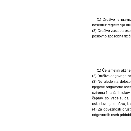
(1) Društvo je prav
besedilu: registracija dru
(2) Društvo zastopa ose
poslovno sposobna fizič
(1) Če temeljni akt n
(2) Društvo odgovarja z
(3) Ne glede na določb
njegove odgovorne osebe,
oziroma finančnih tokov
čeprav so vedele, da 
oškodovanja društva, ki 
(4) Za obveznosti društ
odgovornih oseb pridobil