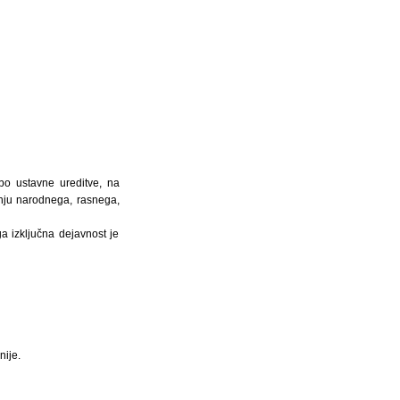
mbo ustavne ureditve, na
anju narodnega, rasnega,
ga izključna dejavnost je
nije.