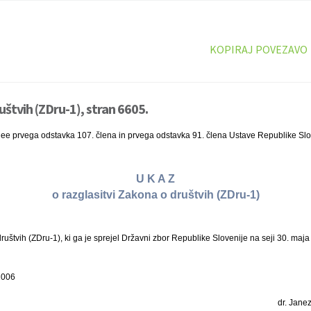
KOPIRAJ POVEZAVO
uštvih (ZDru-1), stran 6605.
nee prvega odstavka 107. člena in prvega odstavka 91. člena Ustave Republike Slo
U K A Z
o razglasitvi Zakona o društvih (ZDru-1)
štvih (ZDru-1), ki ga je sprejel Državni zbor Republike Slovenije na seji 30. maja
 2006
dr. Janez