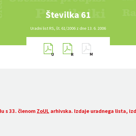
Številka 61
Uradni list RS, št. 61/2006 z dne 13. 6. 2006
du s 33. členom
ZoUL
arhivska. Izdaje uradnega lista, iz