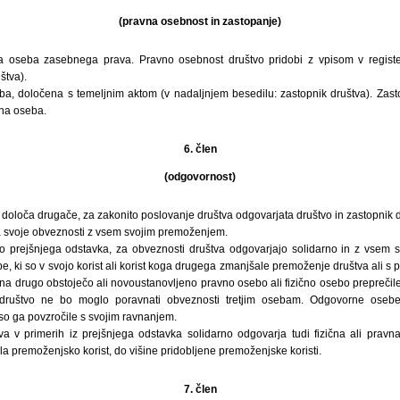
(pravna osebnost in zastopanje)
na oseba zasebnega prava. Pravno osebnost društvo pridobi z vpisom v registe
štva).
ba, določena s temeljnim aktom (v nadaljnjem besedilu: zastopnik društva). Zasto
na oseba.
6. člen
(odgovornost)
e določa drugače, za zakonito poslovanje društva odgovarjata društvo in zastopnik d
a svoje obveznosti z vsem svojim premoženjem.
o prejšnjega odstavka, za obveznosti društva odgovarjajo solidarno in z vsem 
 ki so v svojo korist ali korist koga drugega zmanjšale premoženje društva ali s 
 na drugo obstoječo ali novoustanovljeno pravno osebo ali fizično osebo prepreči
društvo ne bo moglo poravnati obveznosti tretjim osebam. Odgovorne osebe
so ga povzročile s svojim ravnanjem.
va v primerih iz prejšnjega odstavka solidarno odgovarja tudi fizična ali pravna
a premoženjsko korist, do višine pridobljene premoženjske koristi.
7. člen