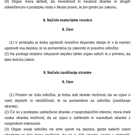
(4) Organ mora skrbeti, da nevednost in neukost stranke in drugih
udeležencev v postopku nista v škodo pravic, ki jim gredo po zakonu.
8. Načelo materialne resnice
8. člen
(1) V postopku je treba ugotoviti resnično dejansko stanje in v ta namen
ugotoviti vsa dejstva, ki so pomembna za zakonito in pravilno odločbo.
(2) Na podlagi verjetno izkazanih dejstev lahko organ odloči le v primeru, da
tako določa zakon.
9. Načelo zaslišanja stranke
9. člen
(1) Preden se izda odločba, je treba dati stranki možnost, da se izjavi o
vseh dejstvih in okoliščinah, ki so pomembne za odločbo (zaslišanje
stranke).
(2) Če so v postopku udeležene stranke z nasprotujočimi interesi, mora imeti
vsaka stranka možnost, da se izjavi o zahtevkih in navedbah stranke z
nasprotnim interesom.
(3) Organ svoje odločbe ne sme opreti na dejstva, glede katerih vsem