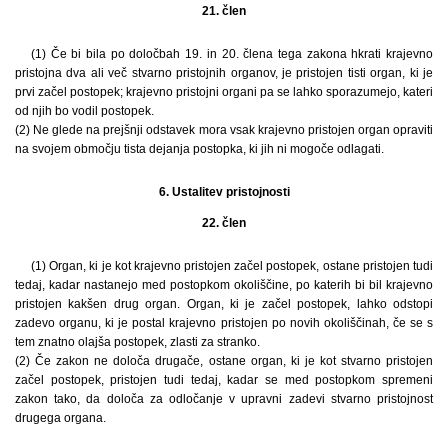
21. člen
(1) Če bi bila po določbah 19. in 20. člena tega zakona hkrati krajevno
pristojna dva ali več stvarno pristojnih organov, je pristojen tisti organ, ki je
prvi začel postopek; krajevno pristojni organi pa se lahko sporazumejo, kateri
od njih bo vodil postopek.
(2) Ne glede na prejšnji odstavek mora vsak krajevno pristojen organ opraviti
na svojem območju tista dejanja postopka, ki jih ni mogoče odlagati.
6. Ustalitev pristojnosti
22. člen
(1) Organ, ki je kot krajevno pristojen začel postopek, ostane pristojen tudi
tedaj, kadar nastanejo med postopkom okoliščine, po katerih bi bil krajevno
pristojen kakšen drug organ. Organ, ki je začel postopek, lahko odstopi
zadevo organu, ki je postal krajevno pristojen po novih okoliščinah, če se s
tem znatno olajša postopek, zlasti za stranko.
(2) Če zakon ne določa drugače, ostane organ, ki je kot stvarno pristojen
začel postopek, pristojen tudi tedaj, kadar se med postopkom spremeni
zakon tako, da določa za odločanje v upravni zadevi stvarno pristojnost
drugega organa.