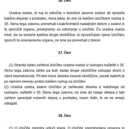
36. člen
Uradna oseba, ki naj bi odločila v določeni upravni zadevi ali opravila
kakšno dejanje v postopku, mora takoj, ko zve za kakšen izločitveni razlog iz
35. člena tega zakona, prenehati s kakršnimkoli nadaljnjim delom v zadevi in
to sporočiti organu, pristojnemu za odločanje o izločitvi. Če uradna oseba
misli, da so podane kakšne druge okoliščine, ki opravičujejo njeno izločitev,
sporoči to omenjenemu organu, ne sme pa prenehati z delom.
37. člen
(1) Stranka lahko zahteva izločitev uradne osebe iz razlogov naštetih v 35.
členu tega zakona, lahko pa tudi, kadar druge okoliščine vzbujajo dvom o
njeni nepristranosti. Pri tem mora stranka navesti okoliščine, zaradi katerih je
po njenem mnenju podan kakšen razlog za izločitev.
(2) Uradna oseba, katere izločitev je zahtevala stranka iz kakšnega od
razlogov, naštetih v 35. členu tega zakona, ne sme do izdaje sklepa o taki
zahtevi opravljati nobenih dejanj v postopku, razen tistih, ki se ne smejo
odlagati.
38. člen
(1) O izločitvi ministra odloči vlada. O izločitvi predstojnikov organov in