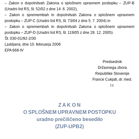
– Zakon o dopolnitvah Zakona o splošnem upravnem postopku – ZUP-B
(Uradni list RS, št. 52/02 z dne 14. 6. 2002),
– Zakon o spremembah in dopolnitvah Zakona o splošnem upravnem
postopku – ZUP-C (Uradni list RS, št. 73/04 z dne 5. 7. 2004) in
– Zakon o spremembah in dopolnitvah Zakona o splošnem upravnem
postopku – ZUP-D (Uradni list RS, št. 119/05 z dne 28. 12. 2005).
Št. 030-01/92-2/30
Ljubljana, dne 10. februarja 2006
EPA 668-IV
Predsednik
Državnega zbora
Republike Slovenije
France Cukjati, dr. med.
l.r.
Z A K O N
O SPLOŠNEM UPRAVNEM POSTOPKU
uradno prečiščeno besedilo
(ZUP-UPB2)