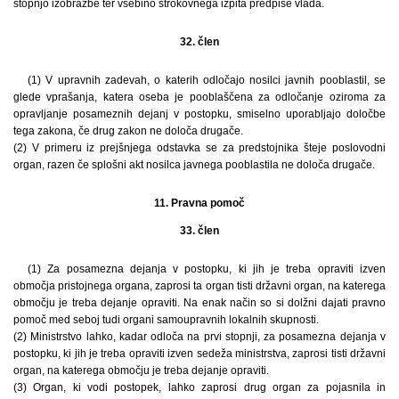
stopnjo izobrazbe ter vsebino strokovnega izpita predpiše vlada.
32. člen
(1) V upravnih zadevah, o katerih odločajo nosilci javnih pooblastil, se
glede vprašanja, katera oseba je pooblaščena za odločanje oziroma za
opravljanje posameznih dejanj v postopku, smiselno uporabljajo določbe
tega zakona, če drug zakon ne določa drugače.
(2) V primeru iz prejšnjega odstavka se za predstojnika šteje poslovodni
organ, razen če splošni akt nosilca javnega pooblastila ne določa drugače.
11. Pravna pomoč
33. člen
(1) Za posamezna dejanja v postopku, ki jih je treba opraviti izven
območja pristojnega organa, zaprosi ta organ tisti državni organ, na katerega
območju je treba dejanje opraviti. Na enak način so si dolžni dajati pravno
pomoč med seboj tudi organi samoupravnih lokalnih skupnosti.
(2) Ministrstvo lahko, kadar odloča na prvi stopnji, za posamezna dejanja v
postopku, ki jih je treba opraviti izven sedeža ministrstva, zaprosi tisti državni
organ, na katerega območju je treba dejanje opraviti.
(3) Organ, ki vodi postopek, lahko zaprosi drug organ za pojasnila in