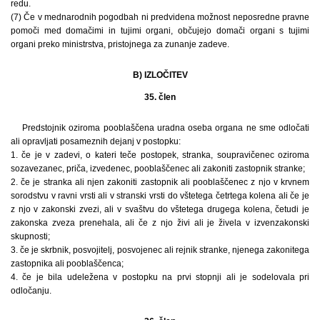
redu.
(7) Če v mednarodnih pogodbah ni predvidena možnost neposredne pravne
pomoči med domačimi in tujimi organi, občujejo domači organi s tujimi
organi preko ministrstva, pristojnega za zunanje zadeve.
B) IZLOČITEV
35. člen
Predstojnik oziroma pooblaščena uradna oseba organa ne sme odločati
ali opravljati posameznih dejanj v postopku:
1. če je v zadevi, o kateri teče postopek, stranka, soupravičenec oziroma
sozavezanec, priča, izvedenec, pooblaščenec ali zakoniti zastopnik stranke;
2. če je stranka ali njen zakoniti zastopnik ali pooblaščenec z njo v krvnem
sorodstvu v ravni vrsti ali v stranski vrsti do vštetega četrtega kolena ali če je
z njo v zakonski zvezi, ali v svaštvu do vštetega drugega kolena, četudi je
zakonska zveza prenehala, ali če z njo živi ali je živela v izvenzakonski
skupnosti;
3. če je skrbnik, posvojitelj, posvojenec ali rejnik stranke, njenega zakonitega
zastopnika ali pooblaščenca;
4. če je bila udeležena v postopku na prvi stopnji ali je sodelovala pri
odločanju.