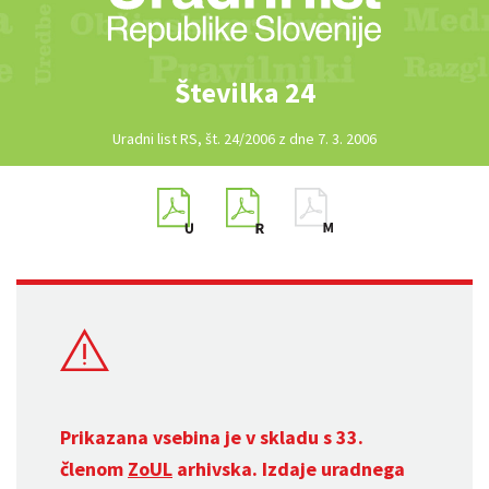
Številka 24
Uradni list RS, št. 24/2006 z dne 7. 3. 2006
Prikazana vsebina je v skladu s 33.
členom
ZoUL
arhivska. Izdaje uradnega