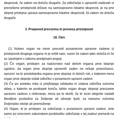
skupnosti, če zakon ne določa drugače. Za odločanje o upravnih zadevah iz
prenešene pristojnosti države na samoupravno lokalno skupnost, je na prvi
stopnji pristojna uprava samoupravne lokalne skupnosti, če zakon ne določa
drugače.
3. Prepoved prevzema in prenosa pristojnosti
18. člen
(1) Noben organ ne more prevzeti posamezne upravne zadeve iz
pristojnosti drugega organa in je rešiti sam, razen če zakon tako določa in če
so izpolnjeni v zakonu predpisani pogoji.
(2) Če organ, pristojen za nadzorstvo nad delom organa prve stopnje
ugotovi, da organ prve stopnje upravnih zadev ne rešuje pravočasno,
opozori na to predstojnika organa prve stopnje in določi rok, v katerem mora
organ prve stopnje izdati odločbo v posamezni upravni zadevi.
(3) Če po preteku roka iz prejšnjega odstavka ni izdana odločba oziroma
sklep, s katerim se postopek konča, lahko organ druge stopnje prevzame
upravno zadevo v reševanje, mora pa to storiti, če bi sicer utegnile nastati
škodljive posledice za življenje ali zdravje ljudi, za naravno oziroma
življenjsko okolje ali premoženje.
(4) Organ, ki je pristojen za odločanje v posamezni upravni zadevi, sme
samo po izrecnem zakonskem pooblastilu odločanje v tej zadevi prenesti na