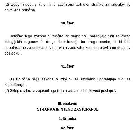
(2) Zoper sklep, s katerim je zavrnjena zahteva stranke za izločitev, je
dovoljena pritožba.
40. člen
Določbe tega zakona o izločitvi se smiselno uporabljajo tudi za člane
kolegijskih organov in druge funkcionarje ter druge osebe, ki bi bile
pooblaščene za odločanje v upravnih zadevah oziroma opravljanje dejanj v
postopku.
41. člen
(1) Določbe tega zakona o izločitvi se smiselno uporabljajo tudi za
zapisnikarje.
(2) Sklep o izločitvi zapisnikarja izda uradna oseba, ki vodi postopek.
III. poglavje
STRANKA IN NJENO ZASTOPANJE
1. Stranka
42. člen