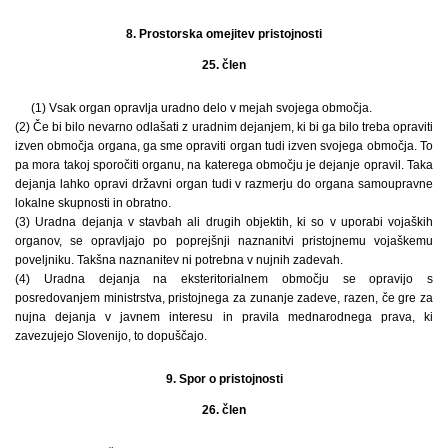
8. Prostorska omejitev pristojnosti
25. člen
(1) Vsak organ opravlja uradno delo v mejah svojega območja.
(2) Če bi bilo nevarno odlašati z uradnim dejanjem, ki bi ga bilo treba opraviti
izven območja organa, ga sme opraviti organ tudi izven svojega območja. To
pa mora takoj sporočiti organu, na katerega območju je dejanje opravil. Taka
dejanja lahko opravi državni organ tudi v razmerju do organa samoupravne
lokalne skupnosti in obratno.
(3) Uradna dejanja v stavbah ali drugih objektih, ki so v uporabi vojaških
organov, se opravljajo po poprejšnji naznanitvi pristojnemu vojaškemu
poveljniku. Takšna naznanitev ni potrebna v nujnih zadevah.
(4) Uradna dejanja na eksteritorialnem območju se opravijo s
posredovanjem ministrstva, pristojnega za zunanje zadeve, razen, če gre za
nujna dejanja v javnem interesu in pravila mednarodnega prava, ki
zavezujejo Slovenijo, to dopuščajo.
9. Spor o pristojnosti
26. člen