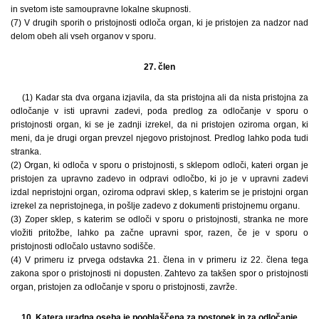
in svetom iste samoupravne lokalne skupnosti.
(7) V drugih sporih o pristojnosti odloča organ, ki je pristojen za nadzor nad
delom obeh ali vseh organov v sporu.
27. člen
(1) Kadar sta dva organa izjavila, da sta pristojna ali da nista pristojna za
odločanje v isti upravni zadevi, poda predlog za odločanje v sporu o
pristojnosti organ, ki se je zadnji izrekel, da ni pristojen oziroma organ, ki
meni, da je drugi organ prevzel njegovo pristojnost. Predlog lahko poda tudi
stranka.
(2) Organ, ki odloča v sporu o pristojnosti, s sklepom odloči, kateri organ je
pristojen za upravno zadevo in odpravi odločbo, ki jo je v upravni zadevi
izdal nepristojni organ, oziroma odpravi sklep, s katerim se je pristojni organ
izrekel za nepristojnega, in pošlje zadevo z dokumenti pristojnemu organu.
(3) Zoper sklep, s katerim se odloči v sporu o pristojnosti, stranka ne more
vložiti pritožbe, lahko pa začne upravni spor, razen, če je v sporu o
pristojnosti odločalo ustavno sodišče.
(4) V primeru iz prvega odstavka 21. člena in v primeru iz 22. člena tega
zakona spor o pristojnosti ni dopusten. Zahtevo za takšen spor o pristojnosti
organ, pristojen za odločanje v sporu o pristojnosti, zavrže.
10. Katera uradna oseba je pooblaščena za postopek in za odločanje