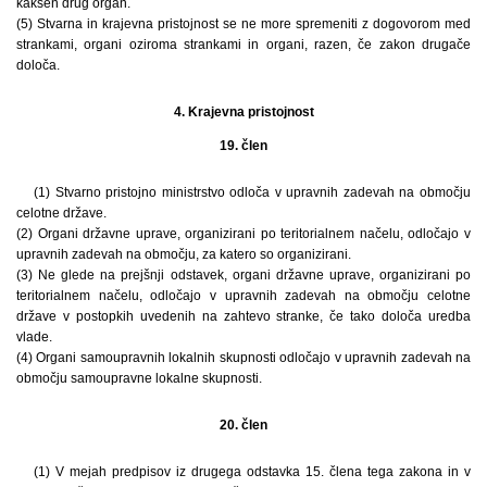
kakšen drug organ.
(5) Stvarna in krajevna pristojnost se ne more spremeniti z dogovorom med
strankami, organi oziroma strankami in organi, razen, če zakon drugače
določa.
4. Krajevna pristojnost
19. člen
(1) Stvarno pristojno ministrstvo odloča v upravnih zadevah na območju
celotne države.
(2) Organi državne uprave, organizirani po teritorialnem načelu, odločajo v
upravnih zadevah na območju, za katero so organizirani.
(3) Ne glede na prejšnji odstavek, organi državne uprave, organizirani po
teritorialnem načelu, odločajo v upravnih zadevah na območju celotne
države v postopkih uvedenih na zahtevo stranke, če tako določa uredba
vlade.
(4) Organi samoupravnih lokalnih skupnosti odločajo v upravnih zadevah na
območju samoupravne lokalne skupnosti.
20. člen
(1) V mejah predpisov iz drugega odstavka 15. člena tega zakona in v