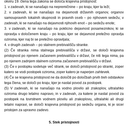
okviru 19. člena tega zakona se določa krajevna pristojnost:
1. v zadevah, ki se nanašajo na nepremičnine – po kraju, kjer ta leži;
2. v zadevah, ki se nanašajo na dejavnosti državnih organov, organov
samoupravnih lokalnih skupnosti in pravnih oseb – po njihovem sedežu; v
zadevah, ki se nanašajo na dejavnosti njihovih enot – po sedežu enote;
3. v zadevah, ki se nanašajo na poklicno dejavnost posameznikov, ki se
opravlja v določenem kraju – po kraju, kjer se dejavnost pretežno opravlja
oziroma, kjer naj bi se pretežno opravljala;
4. v drugih zadevah – po stalnem prebivališču stranke.
(2) Če stranka nima stalnega prebivališča v državi, se določi krajevna
pristojnost po njenem začasnem prebivališču v državi, če niti tega nima, pa
po njenem zadnjem stalnem oziroma začasnem prebivališču v državi.
(3) Če v postopku sodeluje več strank, se določi pristojnost po stranki, zoper
katero se vodi postopek oziroma, zoper katero je naperjen zahtevek.
(4) Če se krajevna pristojnost ne da določiti po določbah prvih treh odstavkov
tega člena, se določi po kraju, kjer je nastal povod za postopek.
(5) V zadevah, ki se nanašajo na vodno plovilo ali zrakoplov, ultralahko
oziroma drugo letalno napravo, in v zadevah, za katere je nastal povod za
postopek na tovrstnem vodnem plovilu ali zrakoplovu, ultralahki ali drugi
letalni napravi, se določi krajevna pristojnost po sedežu organa, ki je sicer
pristojen za upravno zadevo.
5. Stek pristojnosti