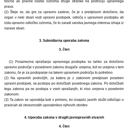
fizične ali pravne osebe oziroma druge stranke na področju upravnega
prava.
(2) Šteje se, da gre za upravno zadevo, če je s predpisom določeno, da
organ v neki stvari vodi upravni postopek, odloča v upravnem postopku ali
izda upravno odločbo oziroma, če to zaradi varstva javnega interesa izhaja iz
narave stvari.
3. Subsidiarna uporaba zakona
3. člen
(1) Posamezna vprašanja upravnega postopka so lahko za določeno
upravno področje v posebnem zakonu drugače urejena, kot so urejena v tem
zakonu, če je za postopanje na takem upravnem področju to potrebno.
(2) Na upravnih področjih, za katera je z zakonom predpisan poseben
upravni postopek, se postopa po določbah posebnega zakona. Po določbah
tega zakona pa se postopa v vseh vprašanjih, ki niso urejena s posebnim
zakonom.
(3) Ta zakon se uporablja tudi v primeru, ko izvajalci javnih služb odločajo o
pravicah ali obveznostih uporabnikov njihovih storitev.
4. Uporaba zakona v drugih javnopravnih stvareh
4. člen