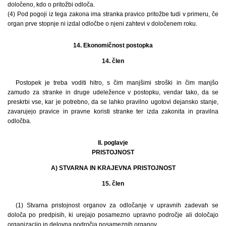
določeno, kdo o pritožbi odloča.
(4) Pod pogoji iz tega zakona ima stranka pravico pritožbe tudi v primeru, če
organ prve stopnje ni izdal odločbe o njeni zahtevi v določenem roku.
14. Ekonomičnost postopka
14. člen
Postopek je treba voditi hitro, s čim manjšimi stroški in čim manjšo
zamudo za stranke in druge udeležence v postopku, vendar tako, da se
preskrbi vse, kar je potrebno, da se lahko pravilno ugotovi dejansko stanje,
zavarujejo pravice in pravne koristi stranke ter izda zakonita in pravilna
odločba.
II. poglavje
PRISTOJNOST
A) STVARNA IN KRAJEVNA PRISTOJNOST
15. člen
(1) Stvarna pristojnost organov za odločanje v upravnih zadevah se
določa po predpisih, ki urejajo posamezno upravno področje ali določajo
organizacijo in delovna področja posameznih organov.