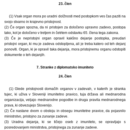
23. člen
(1) Vsak organ mora po uradni dolžnosti med postopkom ves čas paziti na
svojo stvarno in krajevno pristojnost.
(2) Če organ spozna, da ni pristojen za določeno upravno zadevo, postopa
tako, kot je določeno v tretjem in četrtem odstavku 65. člena tega zakona.
(3) Če je nepristojni organ opravil kakšno dejanje postopka, preudari
pristojni organ, ki mu je zadeva odstopljena, ali je treba katero od teh dejanj
ponoviti. Organ, ki je opravil taka dejanja, mora pristojnemu organu odstopiti
dokumente o teh dejanjih.
7. Stranke z diplomatsko imuniteto
24. člen
(1) Glede pristojnosti domačih organov v zadevah, v katerih je stranka
tujec, ki uživa v Sloveniji imunitetno pravico, tuja država ali mednarodna
organizacija, veljajo mednarodne pogodbe in druga pravila mednarodnega
prava, ki obvezujejo Slovenijo.
(2) Če nastane dvom o obstoju in obsegu imunitetne pravice, da pojasnilo
ministrstvo, pristojno za zunanje zadeve.
(3) Uradna dejanja, ki se tičejo oseb z imuniteto, se opravljajo s
posredovanjem ministrstva, pristojnega za zunanje zadeve.