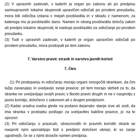
(2) V upravnih zadevah, v katerih je organ po zakonu ali po predpisu
samoupravnih lokalne skupnosti upravičen odločati po prostem preudarku,
mora biti odločba izdana v mejah pooblastila in v skladu z namenom, za
katerega mu je pooblastilo dano. Namen in obseg pooblastila določa zakon
ali predpis lokalne skupnosti, ki vsebuje pooblastilo za odločanje po prostem
preudarku.
(3) Tudi v upravnih zadevah, v katerih je organ upravičen odločati po
prostem preudarku, mora postopati po tem zakonu.
7. Varstvo pravic strank in varstvo javnih koristi
7. člen
(1) Pri postopanju in odločanju morajo organi omogočiti strankam, da čim
lažje zavarujejo in uveljavijo svoje pravice; pri tem morajo skrbeti za to, da
stranke ne uveljavljajo svojih pravic v škodo pravic drugih in ne v nasprotju z
javno koristjo, določeno z zakonom ali z drugim predpisom.
(2) Kadar uradna oseba glede na podano dejansko stanje izve ali sodi, da
ima stranka v postopku podlago za uveljavitev kakšne pravice, jo na to
opozori.
(3) Pri odločanju o pravicah, obveznostih in pravnih koristih strank se
nasproti njim uporabljajo tisti s predpisi določeni ukrepi, ki so zanje
ugodnejši, če se z njimi doseže namen predpisa.