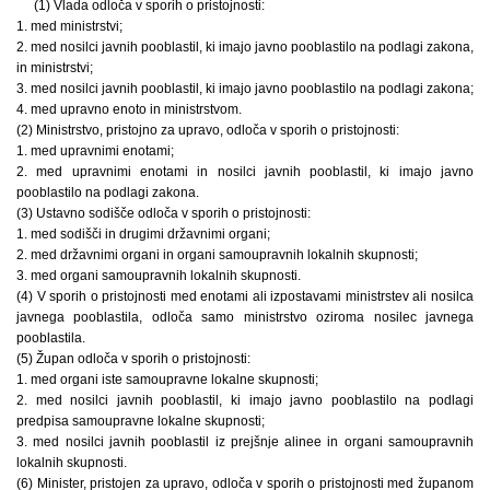
(1) Vlada odloča v sporih o pristojnosti:
1. med ministrstvi;
2. med nosilci javnih pooblastil, ki imajo javno pooblastilo na podlagi zakona,
in ministrstvi;
3. med nosilci javnih pooblastil, ki imajo javno pooblastilo na podlagi zakona;
4. med upravno enoto in ministrstvom.
(2) Ministrstvo, pristojno za upravo, odloča v sporih o pristojnosti:
1. med upravnimi enotami;
2. med upravnimi enotami in nosilci javnih pooblastil, ki imajo javno
pooblastilo na podlagi zakona.
(3) Ustavno sodišče odloča v sporih o pristojnosti:
1. med sodišči in drugimi državnimi organi;
2. med državnimi organi in organi samoupravnih lokalnih skupnosti;
3. med organi samoupravnih lokalnih skupnosti.
(4) V sporih o pristojnosti med enotami ali izpostavami ministrstev ali nosilca
javnega pooblastila, odloča samo ministrstvo oziroma nosilec javnega
pooblastila.
(5) Župan odloča v sporih o pristojnosti:
1. med organi iste samoupravne lokalne skupnosti;
2. med nosilci javnih pooblastil, ki imajo javno pooblastilo na podlagi
predpisa samoupravne lokalne skupnosti;
3. med nosilci javnih pooblastil iz prejšnje alinee in organi samoupravnih
lokalnih skupnosti.
(6) Minister, pristojen za upravo, odloča v sporih o pristojnosti med županom