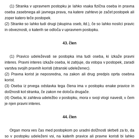
(1) Stranka v upravnem postopku je lahko vsaka fizična oseba in pravna
oseba zasebnega ali javnega prava, na katere zahtevo je začet postopek ali
zoper katero teče postopek.
(2) Stranke so lahko tudi drugi (skupina oseb, itd.), če so lahko nosilci pravic
in obveznosti, o katerih se odloča v upravnem postopku.
43. člen
(1) Pravico udeleževati se postopka ima tudi oseba, ki izkaže pravni
interes. Pravni interes izkaže oseba, ki zatrjuje, da vstopa v postopek, zaradi
varstva svojih pravnih koristi (stranski udeleženec).
(2) Pravna korist je neposredna, na zakon ali drug predpis oprta osebna
korist.
(3) Oseba iz prvega odstavka tega člena ima v postopku enake pravice in
dolžnosti kot stranka, če zakon ne določa drugače.
(4) Oseba, ki zahteva udeležbo v postopku, mora v svoji vlogi navesti, v čem
je njen pravni interes.
44. člen
Organ mora ves čas med postopkom po uradni dolžnosti skrbeti za to, da
so v postopku udeleženi vsi, na katerih pravice ali pravne koristi bi lahko