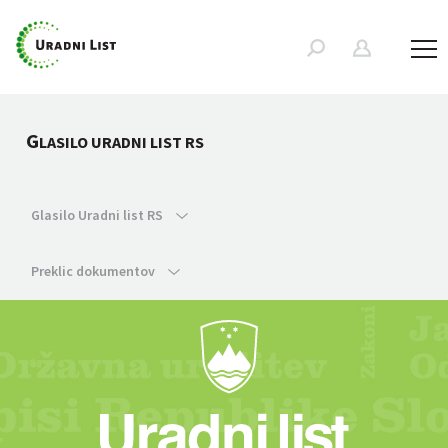
G
LASILO URADNI LIST RS
Glasilo Uradni list RS
Preklic dokumentov