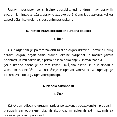
Upravni postopek se smiselno uporablja tudi v drugih javnopravnih
stvareh, ki nimajo značaja upravne zadeve po 2. členu tega zakona, kolikor
ta področja niso urejena s posebnim postopkom.
5. Pomen izraza »organ« in »uradna oseba«
5. člen
(1) Z organom je po tem zakonu mišljen organ državne uprave ali drug
državni organ, organ samoupravne lokalne skupnosti in nosilec javnih
pooblastil, ki mu zakon daje pristojnost za odločanje v upravni zadevi.
(2) Z uradno osebo je po tem zakonu mišljena oseba, ki je v skladu z
zakonom pooblaščena za odločanje v upravni zadevi ali za opravljanje
posameznih dejanj v upravnem postopku.
6. Načelo zakonitosti
6. člen
(1) Organ odloča v upravni zadevi po zakonu, podzakonskih predpisih,
predpisih samoupravne lokalnih skupnosti in splošnih aktih, izdanih za
izvrševanje javnih pooblastil.