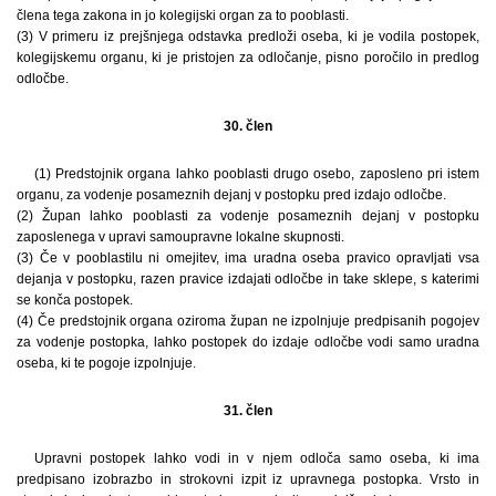
člena tega zakona in jo kolegijski organ za to pooblasti.
(3) V primeru iz prejšnjega odstavka predloži oseba, ki je vodila postopek,
kolegijskemu organu, ki je pristojen za odločanje, pisno poročilo in predlog
odločbe.
30. člen
(1) Predstojnik organa lahko pooblasti drugo osebo, zaposleno pri istem
organu, za vodenje posameznih dejanj v postopku pred izdajo odločbe.
(2) Župan lahko pooblasti za vodenje posameznih dejanj v postopku
zaposlenega v upravi samoupravne lokalne skupnosti.
(3) Če v pooblastilu ni omejitev, ima uradna oseba pravico opravljati vsa
dejanja v postopku, razen pravice izdajati odločbe in take sklepe, s katerimi
se konča postopek.
(4) Če predstojnik organa oziroma župan ne izpolnjuje predpisanih pogojev
za vodenje postopka, lahko postopek do izdaje odločbe vodi samo uradna
oseba, ki te pogoje izpolnjuje.
31. člen
Upravni postopek lahko vodi in v njem odloča samo oseba, ki ima
predpisano izobrazbo in strokovni izpit iz upravnega postopka. Vrsto in