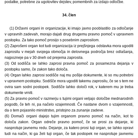
podatke, potrebne za ugotovitev dejstev, pomembnih za izdajo odločbe.
34. člen
(1) Državni organi in organizacije, ki imajo javno pooblastilo za odločanje
v upravnih zadevah, morajo dajati drug drugemu pravno pomoč v upravnem
postopku. Za tako pomoč prosijo s posebnim zaprosilom.
(2) Zaprošeni organ kot tudi organizacija iz prejšnjega odstavka mora ugoditi
zaprosilu v mejah svojega območja in delovnega področja brez odlašanja,
najpozneje pa v 30 dneh od prejema zaprosila.
(3) Od sodišča se lahko zaprosi pravna pomoč za posamezna dejanja v
postopku samo, če zakon tako določa.
(4) Organ lahko zaprosi sodišče naj mu pošlje dokumente, ki so mu potrebni
v upravnem postopku. Sodišče mora ugoditi takemu zaprosilu, če se s tem ne
ovira sam sodni postopek. Sodišče lahko določi rok, v katerem mu je treba
dokumente vrniti.
(5) Za pravno pomoč v razmerju s tujimi organi veljajo določbe mednarodnih
pogodb, če teh ni, pa načelo vzajemnosti. Če nastane dvom o vzajemnosti,
da o tem pojasnilo ministrstvo, pristojno za zunanje zadeve.
(6) Domači organi dajejo tujim organom pravno pomoč na način, kot to
določa zakon. Organ odreče pravno pomoč, če se prosi za dejanje, ki
nasprotuje javnemu redu. Dejanje, za katero prosi tuji organ, se lahko opravi
tudi na način, ki ga želi tuji organ, če tak postopek ne nasprotuje javnemu