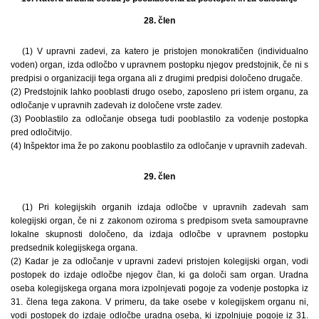
28. člen
(1) V upravni zadevi, za katero je pristojen monokratičen (individualno
voden) organ, izda odločbo v upravnem postopku njegov predstojnik, če ni s
predpisi o organizaciji tega organa ali z drugimi predpisi določeno drugače.
(2) Predstojnik lahko pooblasti drugo osebo, zaposleno pri istem organu, za
odločanje v upravnih zadevah iz določene vrste zadev.
(3) Pooblastilo za odločanje obsega tudi pooblastilo za vodenje postopka
pred odločitvijo.
(4) Inšpektor ima že po zakonu pooblastilo za odločanje v upravnih zadevah.
29. člen
(1) Pri kolegijskih organih izdaja odločbe v upravnih zadevah sam
kolegijski organ, če ni z zakonom oziroma s predpisom sveta samoupravne
lokalne skupnosti določeno, da izdaja odločbe v upravnem postopku
predsednik kolegijskega organa.
(2) Kadar je za odločanje v upravni zadevi pristojen kolegijski organ, vodi
postopek do izdaje odločbe njegov član, ki ga določi sam organ. Uradna
oseba kolegijskega organa mora izpolnjevati pogoje za vodenje postopka iz
31. člena tega zakona. V primeru, da take osebe v kolegijskem organu ni,
vodi postopek do izdaje odločbe uradna oseba, ki izpolnjuje pogoje iz 31.