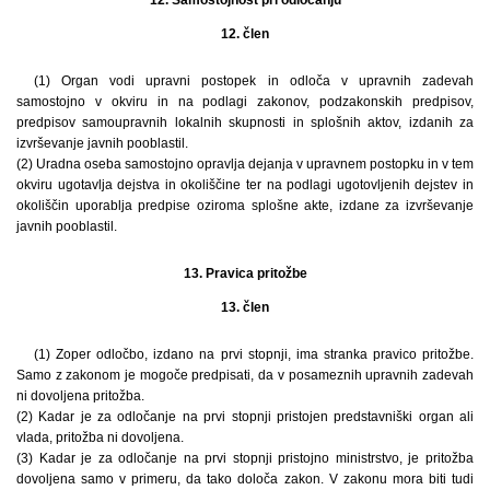
12. Samostojnost pri odločanju
12. člen
(1) Organ vodi upravni postopek in odloča v upravnih zadevah
samostojno v okviru in na podlagi zakonov, podzakonskih predpisov,
predpisov samoupravnih lokalnih skupnosti in splošnih aktov, izdanih za
izvrševanje javnih pooblastil.
(2) Uradna oseba samostojno opravlja dejanja v upravnem postopku in v tem
okviru ugotavlja dejstva in okoliščine ter na podlagi ugotovljenih dejstev in
okoliščin uporablja predpise oziroma splošne akte, izdane za izvrševanje
javnih pooblastil.
13. Pravica pritožbe
13. člen
(1) Zoper odločbo, izdano na prvi stopnji, ima stranka pravico pritožbe.
Samo z zakonom je mogoče predpisati, da v posameznih upravnih zadevah
ni dovoljena pritožba.
(2) Kadar je za odločanje na prvi stopnji pristojen predstavniški organ ali
vlada, pritožba ni dovoljena.
(3) Kadar je za odločanje na prvi stopnji pristojno ministrstvo, je pritožba
dovoljena samo v primeru, da tako določa zakon. V zakonu mora biti tudi