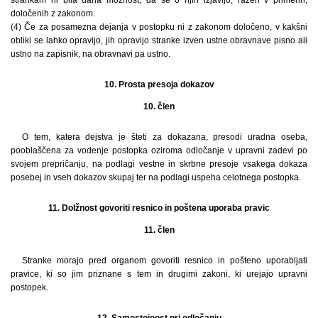
strankam ni bila dana možnost, da se o njih izjavijo, razen v primerih,
določenih z zakonom.
(4) Če za posamezna dejanja v postopku ni z zakonom določeno, v kakšni
obliki se lahko opravijo, jih opravijo stranke izven ustne obravnave pisno ali
ustno na zapisnik, na obravnavi pa ustno.
10. Prosta presoja dokazov
10. člen
O tem, katera dejstva je šteti za dokazana, presodi uradna oseba,
pooblaščena za vodenje postopka oziroma odločanje v upravni zadevi po
svojem prepričanju, na podlagi vestne in skrbne presoje vsakega dokaza
posebej in vseh dokazov skupaj ter na podlagi uspeha celotnega postopka.
11. Dolžnost govoriti resnico in poštena uporaba pravic
11. člen
Stranke morajo pred organom govoriti resnico in pošteno uporabljati
pravice, ki so jim priznane s tem in drugimi zakoni, ki urejajo upravni
postopek.