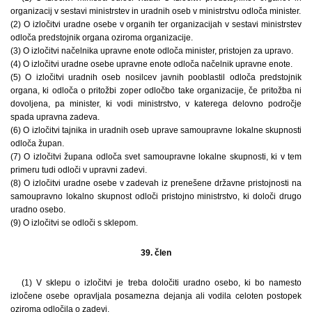
organizacij v sestavi ministrstev in uradnih oseb v ministrstvu odloča minister.
(2) O izločitvi uradne osebe v organih ter organizacijah v sestavi ministrstev
odloča predstojnik organa oziroma organizacije.
(3) O izločitvi načelnika upravne enote odloča minister, pristojen za upravo.
(4) O izločitvi uradne osebe upravne enote odloča načelnik upravne enote.
(5) O izločitvi uradnih oseb nosilcev javnih pooblastil odloča predstojnik
organa, ki odloča o pritožbi zoper odločbo take organizacije, če pritožba ni
dovoljena, pa minister, ki vodi ministrstvo, v katerega delovno področje
spada upravna zadeva.
(6) O izločitvi tajnika in uradnih oseb uprave samoupravne lokalne skupnosti
odloča župan.
(7) O izločitvi župana odloča svet samoupravne lokalne skupnosti, ki v tem
primeru tudi odloči v upravni zadevi.
(8) O izločitvi uradne osebe v zadevah iz prenešene državne pristojnosti na
samoupravno lokalno skupnost odloči pristojno ministrstvo, ki določi drugo
uradno osebo.
(9) O izločitvi se odloči s sklepom.
39. člen
(1) V sklepu o izločitvi je treba določiti uradno osebo, ki bo namesto
izločene osebe opravljala posamezna dejanja ali vodila celoten postopek
oziroma odločila o zadevi.