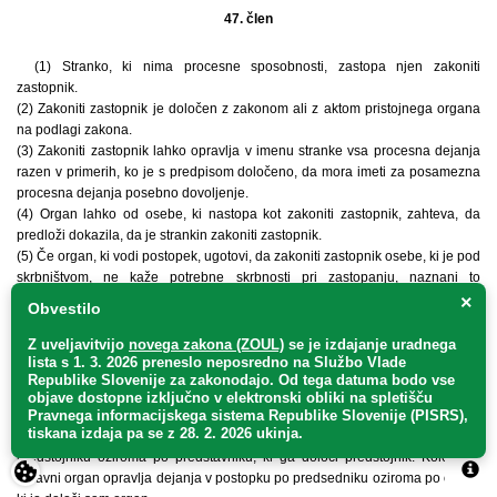
47. člen
(1) Stranko, ki nima procesne sposobnosti, zastopa njen zakoniti
zastopnik.
(2) Zakoniti zastopnik je določen z zakonom ali z aktom pristojnega organa
na podlagi zakona.
(3) Zakoniti zastopnik lahko opravlja v imenu stranke vsa procesna dejanja
razen v primerih, ko je s predpisom določeno, da mora imeti za posamezna
procesna dejanja posebno dovoljenje.
(4) Organ lahko od osebe, ki nastopa kot zakoniti zastopnik, zahteva, da
predloži dokazila, da je strankin zakoniti zastopnik.
(5) Če organ, ki vodi postopek, ugotovi, da zakoniti zastopnik osebe, ki je pod
skrbništvom, ne kaže potrebne skrbnosti pri zastopanju, naznani to
skrbstvenemu organu.
×
Obvestilo
Z uveljavitvijo
novega zakona (ZOUL)
se je
izdajanje uradnega
48. člen
lista s 1. 3. 2026 preneslo
neposredno
na Službo Vlade
Republike Slovenije za zakonodajo
. Od tega datuma bodo vse
(1) Pravna oseba opravlja dejanja v postopku po zakonitem zastopniku, ki
objave dostopne izključno v elektronski obliki na spletišču
Pravnega informacijskega sistema Republike Slovenije (PISRS),
ga določa zakon oziroma splošni akt pravne osebe v skladu z zakonom.
tiskana izdaja pa se z 28. 2. 2026 ukinja.
(2) Monokratično voden državni organ opravlja dejanja v postopku po
predstojniku oziroma po predstavniku, ki ga določi predstojnik. Kolegijski
državni organ opravlja dejanja v postopku po predsedniku oziroma po osebi,