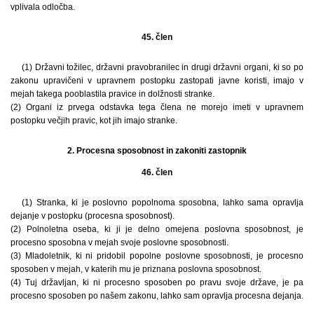
vplivala odločba.
45. člen
(1) Državni tožilec, državni pravobranilec in drugi državni organi, ki so po
zakonu upravičeni v upravnem postopku zastopati javne koristi, imajo v
mejah takega pooblastila pravice in dolžnosti stranke.
(2) Organi iz prvega odstavka tega člena ne morejo imeti v upravnem
postopku večjih pravic, kot jih imajo stranke.
2. Procesna sposobnost in zakoniti zastopnik
46. člen
(1) Stranka, ki je poslovno popolnoma sposobna, lahko sama opravlja
dejanje v postopku (procesna sposobnost).
(2) Polnoletna oseba, ki ji je delno omejena poslovna sposobnost, je
procesno sposobna v mejah svoje poslovne sposobnosti.
(3) Mladoletnik, ki ni pridobil popolne poslovne sposobnosti, je procesno
sposoben v mejah, v katerih mu je priznana poslovna sposobnost.
(4) Tuj državljan, ki ni procesno sposoben po pravu svoje države, je pa
procesno sposoben po našem zakonu, lahko sam opravlja procesna dejanja.