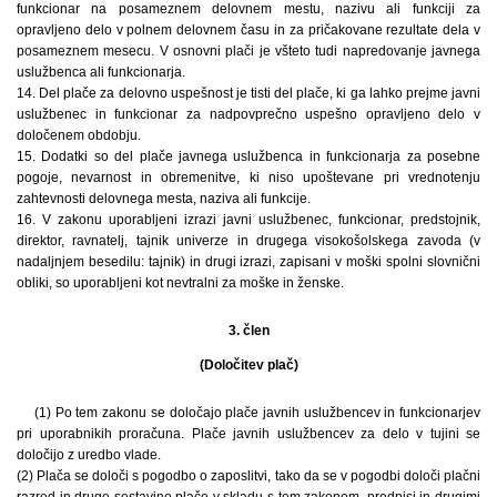
funkcionar na posameznem delovnem mestu, nazivu ali funkciji za
opravljeno delo v polnem delovnem času in za pričakovane rezultate dela v
posameznem mesecu. V osnovni plači je všteto tudi napredovanje javnega
uslužbenca ali funkcionarja.
14. Del plače za delovno uspešnost je tisti del plače, ki ga lahko prejme javni
uslužbenec in funkcionar za nadpovprečno uspešno opravljeno delo v
določenem obdobju.
15. Dodatki so del plače javnega uslužbenca in funkcionarja za posebne
pogoje, nevarnost in obremenitve, ki niso upoštevane pri vrednotenju
zahtevnosti delovnega mesta, naziva ali funkcije.
16. V zakonu uporabljeni izrazi javni uslužbenec, funkcionar, predstojnik,
direktor, ravnatelj, tajnik univerze in drugega visokošolskega zavoda (v
nadaljnjem besedilu: tajnik) in drugi izrazi, zapisani v moški spolni slovnični
obliki, so uporabljeni kot nevtralni za moške in ženske.
3. člen
(Določitev plač)
(1) Po tem zakonu se določajo plače javnih uslužbencev in funkcionarjev
pri uporabnikih proračuna. Plače javnih uslužbencev za delo v tujini se
določijo z uredbo vlade.
(2) Plača se določi s pogodbo o zaposlitvi, tako da se v pogodbi določi plačni