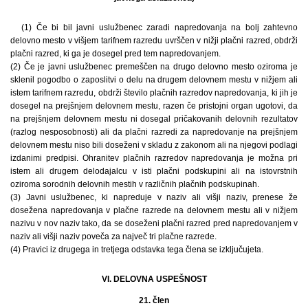
(1) Če bi bil javni uslužbenec zaradi napredovanja na bolj zahtevno
delovno mesto v višjem tarifnem razredu uvrščen v nižji plačni razred, obdrži
plačni razred, ki ga je dosegel pred tem napredovanjem.
(2) Če je javni uslužbenec premeščen na drugo delovno mesto oziroma je
sklenil pogodbo o zaposlitvi o delu na drugem delovnem mestu v nižjem ali
istem tarifnem razredu, obdrži število plačnih razredov napredovanja, ki jih je
dosegel na prejšnjem delovnem mestu, razen če pristojni organ ugotovi, da
na prejšnjem delovnem mestu ni dosegal pričakovanih delovnih rezultatov
(razlog nesposobnosti) ali da plačni razredi za napredovanje na prejšnjem
delovnem mestu niso bili doseženi v skladu z zakonom ali na njegovi podlagi
izdanimi predpisi. Ohranitev plačnih razredov napredovanja je možna pri
istem ali drugem delodajalcu v isti plačni podskupini ali na istovrstnih
oziroma sorodnih delovnih mestih v različnih plačnih podskupinah.
(3) Javni uslužbenec, ki napreduje v naziv ali višji naziv, prenese že
dosežena napredovanja v plačne razrede na delovnem mestu ali v nižjem
nazivu v nov naziv tako, da se doseženi plačni razred pred napredovanjem v
naziv ali višji naziv poveča za največ tri plačne razrede.
(4) Pravici iz drugega in tretjega odstavka tega člena se izključujeta.
VI. DELOVNA USPEŠNOST
21. člen