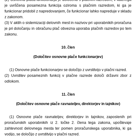
je uvrščena posamezna funkcija oziroma s plačnim razredom, ki ga je
funkcionar pridobil z napredovanjem, če funkcionar lahko napreduje v skladu
z zakonom.
(3) V aktih o sistemizaciji delovnih mest in nazivov pri uporabnikih proračuna
je pri določanju in obračunu plač obvezna uporaba plačnih razredov po tem
zakonu.
10. člen
(Določitev osnovne plače funkcionarjev)
(1) Osnovne plače funkcionarjev se določijo z uvrstitvijo v plačni razred.
(2) Uvrstitev posameznih funkcij v plačne razrede določi državni zbor z
odlokom.
11. člen
(Določitev osnovne plače ravnateljev, direktorjev in tajnikov)
(1) Osnovne plače ravnateljev, direktorjev in tajnikov, zaposlenih pri
proračunskih uporabnikih iz 2. točke 2. člena tega zakona, upoštevaje
zahtevnost delovnega mesta ter pomen proračunskega uporabnika, ki ga
vodijo, se določijo z uvrstitvijo v plačni razred.