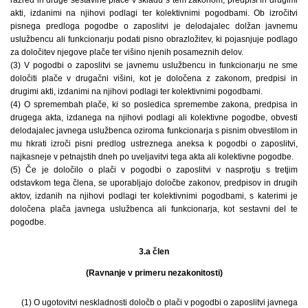
razred in druge sestavine plače v skladu s tem zakonom, predpisi in drugimi
akti, izdanimi na njihovi podlagi ter kolektivnimi pogodbami. Ob izročitvi
pisnega predloga pogodbe o zaposlitvi je delodajalec dolžan javnemu
uslužbencu ali funkcionarju podati pisno obrazložitev, ki pojasnjuje podlago
za določitev njegove plače ter višino njenih posameznih delov.
(3) V pogodbi o zaposlitvi se javnemu uslužbencu in funkcionarju ne sme
določiti plače v drugačni višini, kot je določena z zakonom, predpisi in
drugimi akti, izdanimi na njihovi podlagi ter kolektivnimi pogodbami.
(4) O spremembah plače, ki so posledica spremembe zakona, predpisa in
drugega akta, izdanega na njihovi podlagi ali kolektivne pogodbe, obvesti
delodajalec javnega uslužbenca oziroma funkcionarja s pisnim obvestilom in
mu hkrati izroči pisni predlog ustreznega aneksa k pogodbi o zaposlitvi,
najkasneje v petnajstih dneh po uveljavitvi tega akta ali kolektivne pogodbe.
(5) Če je določilo o plači v pogodbi o zaposlitvi v nasprotju s tretjim
odstavkom tega člena, se uporabljajo določbe zakonov, predpisov in drugih
aktov, izdanih na njihovi podlagi ter kolektivnimi pogodbami, s katerimi je
določena plača javnega uslužbenca ali funkcionarja, kot sestavni del te
pogodbe.
3.a člen
(Ravnanje v primeru nezakonitosti)
(1) O ugotovitvi neskladnosti določb o plači v pogodbi o zaposlitvi javnega