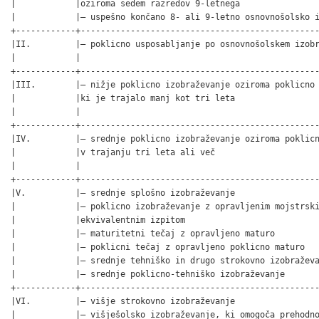
|            |oziroma sedem razredov 9-letnega                
|            |– uspešno končano 8- ali 9-letno osnovnošolsko i
+------------+------------------------------------------------
|II.         |– poklicno usposabljanje po osnovnošolskem izobr
|            |                                                
+------------+------------------------------------------------
|III.        |– nižje poklicno izobraževanje oziroma poklicno 
|            |ki je trajalo manj kot tri leta                 
|            |                                                
+------------+------------------------------------------------
|IV.         |– srednje poklicno izobraževanje oziroma poklicn
|            |v trajanju tri leta ali več                     
|            |                                                
+------------+------------------------------------------------
|V.          |– srednje splošno izobraževanje                 
|            |– poklicno izobraževanje z opravljenim mojstrski
|            |ekvivalentnim izpitom                           
|            |– maturitetni tečaj z opravljeno maturo         
|            |– poklicni tečaj z opravljeno poklicno maturo   
|            |– srednje tehniško in drugo strokovno izobraževa
|            |– srednje poklicno-tehniško izobraževanje       
+------------+------------------------------------------------
|VI.         |– višje strokovno izobraževanje                 
|            |– višješolsko izobraževanje, ki omogoča prehodno