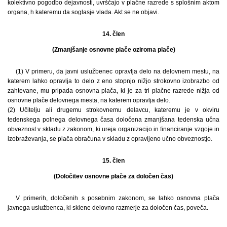
kolektivno pogodbo dejavnosti, uvrščajo v plačne razrede s splošnim aktom
organa, h kateremu da soglasje vlada. Akt se ne objavi.
14. člen
(Zmanjšanje osnovne plače oziroma plače)
(1) V primeru, da javni uslužbenec opravlja delo na delovnem mestu, na
katerem lahko opravlja to delo z eno stopnjo nižjo strokovno izobrazbo od
zahtevane, mu pripada osnovna plača, ki je za tri plačne razrede nižja od
osnovne plače delovnega mesta, na katerem opravlja delo.
(2) Učitelju ali drugemu strokovnemu delavcu, kateremu je v okviru
tedenskega polnega delovnega časa določena zmanjšana tedenska učna
obveznost v skladu z zakonom, ki ureja organizacijo in financiranje vzgoje in
izobraževanja, se plača obračuna v skladu z opravljeno učno obveznostjo.
15. člen
(Določitev osnovne plače za določen čas)
V primerih, določenih s posebnim zakonom, se lahko osnovna plača
javnega uslužbenca, ki sklene delovno razmerje za določen čas, poveča.