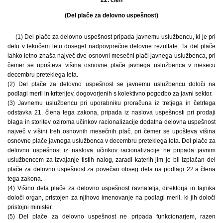
22. člen
(Del plače za delovno uspešnost)
(1) Del plače za delovno uspešnost pripada javnemu uslužbencu, ki je pri
delu v tekočem letu dosegel nadpovprečne delovne rezultate. Ta del plače
lahko letno znaša največ dve osnovni mesečni plači javnega uslužbenca, pri
čemer se upošteva višina osnovne plače javnega uslužbenca v mesecu
decembru preteklega leta.
(2) Del plače za delovno uspešnost se javnemu uslužbencu določi na
podlagi meril in kriterijev, dogovorjenih s kolektivno pogodbo za javni sektor.
(3) Javnemu uslužbencu pri uporabniku proračuna iz tretjega in četrtega
odstavka 21. člena tega zakona, pripada iz naslova uspešnosti pri prodaji
blaga in storitev oziroma učinkov racionalizacije dodatna delovna uspešnost
največ v višini treh osnovnih mesečnih plač, pri čemer se upošteva višina
osnovne plače javnega uslužbenca v decembru preteklega leta. Del plače za
delovno uspešnost iz naslova učinkov racionalizacije ne pripada javnim
uslužbencem za izvajanje tistih nalog, zaradi katerih jim je bil izplačan del
plače za delovno uspešnost za povečan obseg dela na podlagi 22.a člena
tega zakona.
(4) Višino dela plače za delovno uspešnost ravnatelja, direktorja in tajnika
določi organ, pristojen za njihovo imenovanje na podlagi meril, ki jih določi
pristojni minister.
(5) Del plače za delovno uspešnost ne pripada funkcionarjem, razen