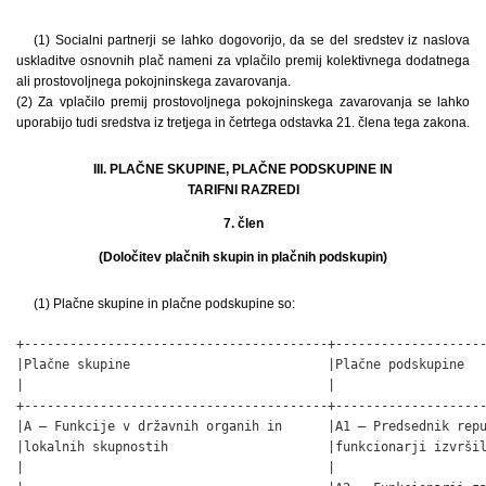
(1) Socialni partnerji se lahko dogovorijo, da se del sredstev iz naslova
uskladitve osnovnih plač nameni za vplačilo premij kolektivnega dodatnega
ali prostovoljnega pokojninskega zavarovanja.
(2) Za vplačilo premij prostovoljnega pokojninskega zavarovanja se lahko
uporabijo tudi sredstva iz tretjega in četrtega odstavka 21. člena tega zakona.
III. PLAČNE SKUPINE, PLAČNE PODSKUPINE IN
TARIFNI RAZREDI
7. člen
(Določitev plačnih skupin in plačnih podskupin)
(1) Plačne skupine in plačne podskupine so:
+----------------------------------------+--------------------
|Plačne skupine                          |Plačne podskupine   
|                                        |                    
+----------------------------------------+--------------------
|A – Funkcije v državnih organih in      |A1 – Predsednik repu
|lokalnih skupnostih                     |funkcionarji izvršil
|                                        |                    