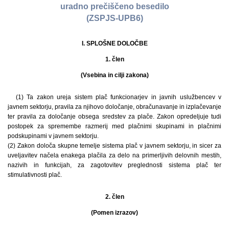
uradno prečiščeno besedilo
(ZSPJS-UPB6)
I. SPLOŠNE DOLOČBE
1. člen
(Vsebina in cilji zakona)
(1) Ta zakon ureja sistem plač funkcionarjev in javnih uslužbencev v
javnem sektorju, pravila za njihovo določanje, obračunavanje in izplačevanje
ter pravila za določanje obsega sredstev za plače. Zakon opredeljuje tudi
postopek za spremembe razmerij med plačnimi skupinami in plačnimi
podskupinami v javnem sektorju.
(2) Zakon določa skupne temelje sistema plač v javnem sektorju, in sicer za
uveljavitev načela enakega plačila za delo na primerljivih delovnih mestih,
nazivih in funkcijah, za zagotovitev preglednosti sistema plač ter
stimulativnosti plač.
2. člen
(Pomen izrazov)