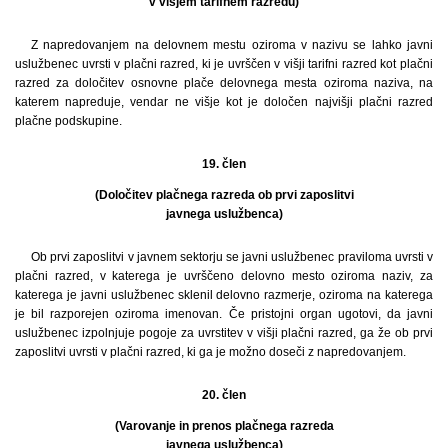
v višjem tarifnem razredu)
Z napredovanjem na delovnem mestu oziroma v nazivu se lahko javni
uslužbenec uvrsti v plačni razred, ki je uvrščen v višji tarifni razred kot plačni
razred za določitev osnovne plače delovnega mesta oziroma naziva, na
katerem napreduje, vendar ne višje kot je določen najvišji plačni razred
plačne podskupine.
19. člen
(Določitev plačnega razreda ob prvi zaposlitvi
javnega uslužbenca)
Ob prvi zaposlitvi v javnem sektorju se javni uslužbenec praviloma uvrsti v
plačni razred, v katerega je uvrščeno delovno mesto oziroma naziv, za
katerega je javni uslužbenec sklenil delovno razmerje, oziroma na katerega
je bil razporejen oziroma imenovan. Če pristojni organ ugotovi, da javni
uslužbenec izpolnjuje pogoje za uvrstitev v višji plačni razred, ga že ob prvi
zaposlitvi uvrsti v plačni razred, ki ga je možno doseči z napredovanjem.
20. člen
(Varovanje in prenos plačnega razreda
javnega uslužbenca)