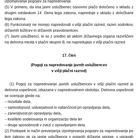
izpolnjevanje pogojev za napredovanje.
(5) V primeru, da ima javni uslužbenec osnovno plačo določeno v skladu z
drugim odstavkom 14. člena tega zakona, napreduje v skladu z določbami
tega zakona.
(6) Funkcionarji ne morejo napredovati v višji plačni razred, razen sodnikov,
državnih tožilcev in državnih pravobranilcev.
(7) Javni uslužbenci, ki so z uredbo ali aktom državnega organa razvrščeni
na delovna mesta v plačni skupini B, ne napredujejo v višji plačni razred.
17. člen
(Pogoji za napredovanje javnih uslužbencev
v višji plačni razred)
(1) Pogoj za napredovanje javnih uslužbencev v višji plačni razred je
delovna uspešnost, izkazana v napredovalnem obdobju. Delovna uspešnost
se ocenjuje glede na:
– rezultate dela,
– samostojnost, ustvarjalnost in natančnost pri opravljanju dela,
– zanesljivost pri opravljanju dela,
– kvaliteto sodelovanja in organizacijo dela ter
– druge sposobnosti v zvezi z opravljanjem dela.
(2) Postopek in način preverjanja izpolnjevanja pogojev za napredovanje po
tem zakonu se za javne uslužbence v organih državne uprave, v upravah