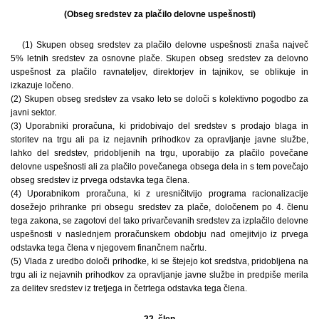
(Obseg sredstev za plačilo delovne uspešnosti)
(1) Skupen obseg sredstev za plačilo delovne uspešnosti znaša največ
5% letnih sredstev za osnovne plače. Skupen obseg sredstev za delovno
uspešnost za plačilo ravnateljev, direktorjev in tajnikov, se oblikuje in
izkazuje ločeno.
(2) Skupen obseg sredstev za vsako leto se določi s kolektivno pogodbo za
javni sektor.
(3) Uporabniki proračuna, ki pridobivajo del sredstev s prodajo blaga in
storitev na trgu ali pa iz nejavnih prihodkov za opravljanje javne službe,
lahko del sredstev, pridobljenih na trgu, uporabijo za plačilo povečane
delovne uspešnosti ali za plačilo povečanega obsega dela in s tem povečajo
obseg sredstev iz prvega odstavka tega člena.
(4) Uporabnikom proračuna, ki z uresničitvijo programa racionalizacije
dosežejo prihranke pri obsegu sredstev za plače, določenem po 4. členu
tega zakona, se zagotovi del tako privarčevanih sredstev za izplačilo delovne
uspešnosti v naslednjem proračunskem obdobju nad omejitvijo iz prvega
odstavka tega člena v njegovem finančnem načrtu.
(5) Vlada z uredbo določi prihodke, ki se štejejo kot sredstva, pridobljena na
trgu ali iz nejavnih prihodkov za opravljanje javne službe in predpiše merila
za delitev sredstev iz tretjega in četrtega odstavka tega člena.