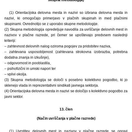
skupna metodologija)
(1) Orientacijska delovna mesta in nazivi so izbrana delovna mesta in
nazivi, ki omogočajo primerjavo v plačnih skupinah in med plačnimi
skupinami. Ovrednotijo se z uporabo skupne metodologije.
(2) Skupna metodologija opredeljuje navodila za uvrščanje delovnih mest in
nazivov v plačne razrede, pri čemer se upoštevajo predvsem naslednji
kriteriji:
– zahtevnost delovnih nalog oziroma pogojev za pridobitev naziva,
– zahtevana usposobljenost (zahtevana strokovna izobrazba, potrebna
dodatna znanja in izkušnje),
– odgovornost in pooblastila,
– psihofizični in umski napori ter
– vplivi okolja.
(3) Skupna metodologija se določi s posebno kolektivno pogodbo, ki jo
sklenejo vlada in reprezentativni sindikati javnega sektorja.
(4) Orientacijska delovna mesta in nazivi se določijo s kolektivno pogodbo za
javni sektor.
13. člen
(Način uvrščanja v plačne razrede)
(1) Uvrstitev delovnih mest in nazivov v plačne razrede se opravi