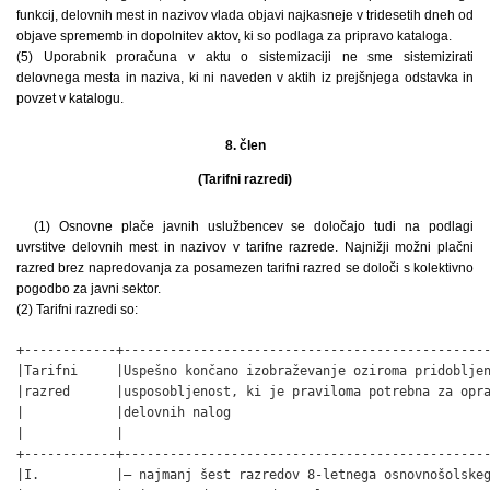
funkcij, delovnih mest in nazivov vlada objavi najkasneje v tridesetih dneh od
objave sprememb in dopolnitev aktov, ki so podlaga za pripravo kataloga.
(5) Uporabnik proračuna v aktu o sistemizaciji ne sme sistemizirati
delovnega mesta in naziva, ki ni naveden v aktih iz prejšnjega odstavka in
povzet v katalogu.
8. člen
(Tarifni razredi)
(1) Osnovne plače javnih uslužbencev se določajo tudi na podlagi
uvrstitve delovnih mest in nazivov v tarifne razrede. Najnižji možni plačni
razred brez napredovanja za posamezen tarifni razred se določi s kolektivno
pogodbo za javni sektor.
(2) Tarifni razredi so:
+------------+------------------------------------------------
|Tarifni     |Uspešno končano izobraževanje oziroma pridobljen
|razred      |usposobljenost, ki je praviloma potrebna za opra
|            |delovnih nalog                                  
|            |                                                
+------------+------------------------------------------------
|I.          |– najmanj šest razredov 8-letnega osnovnošolskeg