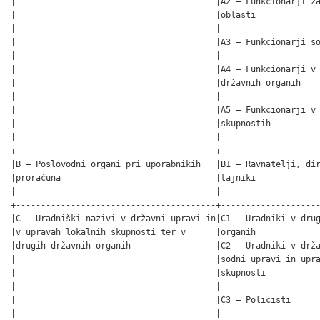
|                                        |A2 – Funkcionarji za
|                                        |oblasti             
|                                        |                    
|                                        |A3 – Funkcionarji so
|                                        |                    
|                                        |A4 – Funkcionarji v 
|                                        |državnih organih    
|                                        |                    
|                                        |A5 – Funkcionarji v 
|                                        |skupnostih          
|                                        |                    
+----------------------------------------+--------------------
|B – Poslovodni organi pri uporabnikih   |B1 – Ravnatelji, dir
|proračuna                               |tajniki             
|                                        |                    
+----------------------------------------+--------------------
|C – Uradniški nazivi v državni upravi in|C1 – Uradniki v drug
|v upravah lokalnih skupnosti ter v      |organih             
|drugih državnih organih                 |C2 – Uradniki v drža
|                                        |sodni upravi in upra
|                                        |skupnosti           
|                                        |                    
|                                        |C3 – Policisti      
|                                        |                    