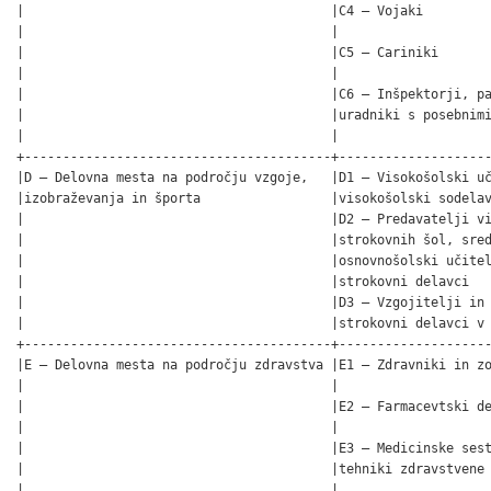
|                                        |C4 – Vojaki         
|                                        |                    
|                                        |C5 – Cariniki       
|                                        |                    
|                                        |C6 – Inšpektorji, pa
|                                        |uradniki s posebnimi
|                                        |                    
+----------------------------------------+--------------------
|D – Delovna mesta na področju vzgoje,   |D1 – Visokošolski uč
|izobraževanja in športa                 |visokošolski sodelav
|                                        |D2 – Predavatelji vi
|                                        |strokovnih šol, sred
|                                        |osnovnošolski učitel
|                                        |strokovni delavci   
|                                        |D3 – Vzgojitelji in 
|                                        |strokovni delavci v 
+----------------------------------------+--------------------
|E – Delovna mesta na področju zdravstva |E1 – Zdravniki in zo
|                                        |                    
|                                        |E2 – Farmacevtski de
|                                        |                    
|                                        |E3 – Medicinske sest
|                                        |tehniki zdravstvene 
|                                        |                    