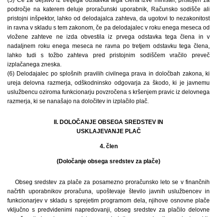
(5) Če za dejstvo iz tretjega odstavka tega člena izve minister, pristojen za
področje na katerem deluje proračunski uporabnik, Računsko sodišče ali
pristojni inšpektor, lahko od delodajalca zahteva, da ugotovi to nezakonitost
in ravna v skladu s tem zakonom, če pa delodajalec v roku enega meseca od
vložene zahteve ne izda obvestila iz prvega odstavka tega člena in v
nadaljnem roku enega meseca ne ravna po tretjem odstavku tega člena,
lahko tudi s tožbo zahteva pred pristojnim sodiščem vračilo preveč
izplačanega zneska.
(6) Delodajalec po splošnih pravilih civilnega prava in določbah zakona, ki
ureja delovna razmerja, odškodninsko odgovarja za škodo, ki je javnemu
uslužbencu oziroma funkcionarju povzročena s kršenjem pravic iz delovnega
razmerja, ki se nanašajo na določitev in izplačilo plač.
II. DOLOČANJE OBSEGA SREDSTEV IN
USKLAJEVANJE PLAČ
4. člen
(Določanje obsega sredstev za plače)
Obseg sredstev za plače za posamezno proračunsko leto se v finančnih
načrtih uporabnikov proračuna, upoštevaje število javnih uslužbencev in
funkcionarjev v skladu s sprejetim programom dela, njihove osnovne plače
vključno s predvidenimi napredovanji, obseg sredstev za plačilo delovne