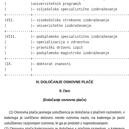
|            |univerzitetnih programih                        
|            |– višješolsko specialistično izobraževanje      
+------------+------------------------------------------------
|VII.        |– visokošolsko strokovno izobraževanje          
|            |– univerzitetno izobraževanje                   
+------------+------------------------------------------------
|VIII.       |– podiplomsko specialistično izobraževanje      
|            |– specializacija v zdravstvu                    
|            |– pravniški državni izpit                       
|            |– podiplomsko magistrsko izobraževanje          
+------------+------------------------------------------------
|IX.         |– doktorat znanosti                             
|            |                                                
+------------+-----------------------------------------------
IV. DOLOČANJE OSNOVNE PLAČE
9. člen
(Določanje osnovne plače)
(1) Osnovna plača javnega uslužbenca je določena s plačnim razredom, v
katerega je uvrščeno delovno mesto oziroma naziv, na katerega je javni
uslužbenec razporejen oziroma, ki ga je pridobil z napredovanjem.
(2) Osnovna plača funkcionarja je določena s plačnim razredom, v katerega