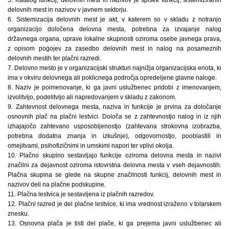
5. Katalog funkcij, delovnih mest in nazivov je spisek funkcij, sistemiziranih
delovnih mest in nazivov v javnem sektorju.
6. Sistemizacija delovnih mest je akt, v katerem so v skladu z notranjo
organizacijo določena delovna mesta, potrebna za izvajanje nalog
državnega organa, uprave lokalne skupnosti oziroma osebe javnega prava,
z opisom pogojev za zasedbo delovnih mest in nalog na posameznih
delovnih mestih ter plačni razredi.
7. Delovno mesto je v organizacijski strukturi najnižja organizacijska enota, ki
ima v okviru delovnega ali poklicnega področja opredeljene glavne naloge.
8. Naziv je poimenovanje, ki ga javni uslužbenec pridobi z imenovanjem,
izvolitvijo, podelitvijo ali napredovanjem v skladu z zakonom.
9. Zahtevnost delovnega mesta, naziva in funkcije je prvina za določanje
osnovnih plač na plačni lestvici. Določa se z zahtevnostjo nalog in iz njih
izhajajočo zahtevano usposobljenostjo (zahtevana strokovna izobrazba,
potrebna dodatna znanja in izkušnje), odgovornostjo, pooblastili in
omejitvami, psihofizičnimi in umskimi napori ter vplivi okolja.
10. Plačno skupino sestavljajo funkcije oziroma delovna mesta in nazivi
značilni za dejavnost oziroma istovrstna delovna mesta v vseh dejavnostih.
Plačna skupina se glede na skupne značilnosti funkcij, delovnih mest in
nazivov deli na plačne podskupine.
11. Plačna lestvica je sestavljena iz plačnih razredov.
12. Plačni razred je del plačne lestvice, ki ima vrednost izraženo v tolarskem
znesku.
13. Osnovna plača je tisti del plače, ki ga prejema javni uslužbenec ali