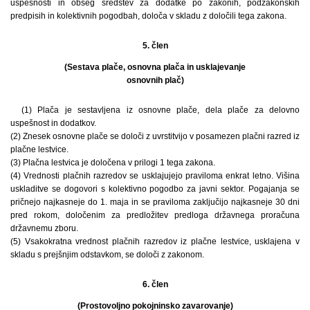
uspešnosti in obseg sredstev za dodatke po zakonih, podzakonskih
predpisih in kolektivnih pogodbah, določa v skladu z določili tega zakona.
5. člen
(Sestava plače, osnovna plača in usklajevanje
osnovnih plač)
(1) Plača je sestavljena iz osnovne plače, dela plače za delovno
uspešnost in dodatkov.
(2) Znesek osnovne plače se določi z uvrstitvijo v posamezen plačni razred iz
plačne lestvice.
(3) Plačna lestvica je določena v prilogi 1 tega zakona.
(4) Vrednosti plačnih razredov se usklajujejo praviloma enkrat letno. Višina
uskladitve se dogovori s kolektivno pogodbo za javni sektor. Pogajanja se
pričnejo najkasneje do 1. maja in se praviloma zaključijo najkasneje 30 dni
pred rokom, določenim za predložitev predloga državnega proračuna
državnemu zboru.
(5) Vsakokratna vrednost plačnih razredov iz plačne lestvice, usklajena v
skladu s prejšnjim odstavkom, se določi z zakonom.
6. člen
(Prostovoljno pokojninsko zavarovanje)