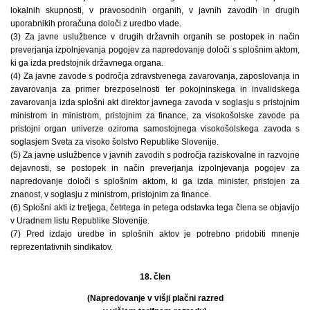
lokalnih skupnosti, v pravosodnih organih, v javnih zavodih in drugih
uporabnikih proračuna določi z uredbo vlade.
(3) Za javne uslužbence v drugih državnih organih se postopek in način
preverjanja izpolnjevanja pogojev za napredovanje določi s splošnim aktom,
ki ga izda predstojnik državnega organa.
(4) Za javne zavode s področja zdravstvenega zavarovanja, zaposlovanja in
zavarovanja za primer brezposelnosti ter pokojninskega in invalidskega
zavarovanja izda splošni akt direktor javnega zavoda v soglasju s pristojnim
ministrom in ministrom, pristojnim za finance, za visokošolske zavode pa
pristojni organ univerze oziroma samostojnega visokošolskega zavoda s
soglasjem Sveta za visoko šolstvo Republike Slovenije.
(5) Za javne uslužbence v javnih zavodih s področja raziskovalne in razvojne
dejavnosti, se postopek in način preverjanja izpolnjevanja pogojev za
napredovanje določi s splošnim aktom, ki ga izda minister, pristojen za
znanost, v soglasju z ministrom, pristojnim za finance.
(6) Splošni akti iz tretjega, četrtega in petega odstavka tega člena se objavijo
v Uradnem listu Republike Slovenije.
(7) Pred izdajo uredbe in splošnih aktov je potrebno pridobiti mnenje
reprezentativnih sindikatov.
18. člen
(Napredovanje v višji plačni razred