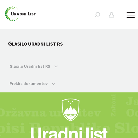
G
LASILO URADNI LIST RS
Glasilo Uradni list RS
Preklic dokumentov