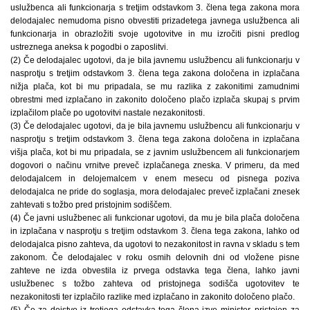
uslužbenca ali funkcionarja s tretjim odstavkom 3. člena tega zakona mora
delodajalec nemudoma pisno obvestiti prizadetega javnega uslužbenca ali
funkcionarja in obrazložiti svoje ugotovitve in mu izročiti pisni predlog
ustreznega aneksa k pogodbi o zaposlitvi.
(2) Če delodajalec ugotovi, da je bila javnemu uslužbencu ali funkcionarju v
nasprotju s tretjim odstavkom 3. člena tega zakona določena in izplačana
nižja plača, kot bi mu pripadala, se mu razlika z zakonitimi zamudnimi
obrestmi med izplačano in zakonito določeno plačo izplača skupaj s prvim
izplačilom plače po ugotovitvi nastale nezakonitosti.
(3) Če delodajalec ugotovi, da je bila javnemu uslužbencu ali funkcionarju v
nasprotju s tretjim odstavkom 3. člena tega zakona določena in izplačana
višja plača, kot bi mu pripadala, se z javnim uslužbencem ali funkcionarjem
dogovori o načinu vrnitve preveč izplačanega zneska. V primeru, da med
delodajalcem in delojemalcem v enem mesecu od pisnega poziva
delodajalca ne pride do soglasja, mora delodajalec preveč izplačani znesek
zahtevati s tožbo pred pristojnim sodiščem.
(4) Če javni uslužbenec ali funkcionar ugotovi, da mu je bila plača določena
in izplačana v nasprotju s tretjim odstavkom 3. člena tega zakona, lahko od
delodajalca pisno zahteva, da ugotovi to nezakonitost in ravna v skladu s tem
zakonom. Če delodajalec v roku osmih delovnih dni od vložene pisne
zahteve ne izda obvestila iz prvega odstavka tega člena, lahko javni
uslužbenec s tožbo zahteva od pristojnega sodišča ugotovitev te
nezakonitosti ter izplačilo razlike med izplačano in zakonito določeno plačo.