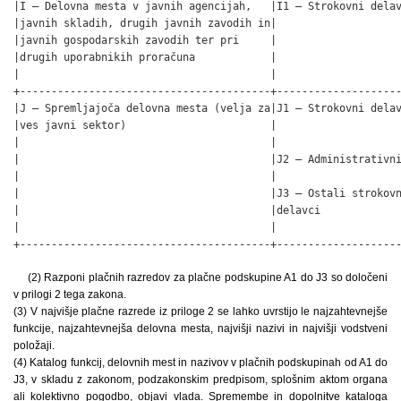
|I – Delovna mesta v javnih agencijah,   |I1 – Strokovni delav
|javnih skladih, drugih javnih zavodih in|                    
|javnih gospodarskih zavodih ter pri     |                    
|drugih uporabnikih proračuna            |                    
|                                        |                    
+----------------------------------------+--------------------
|J – Spremljajoča delovna mesta (velja za|J1 – Strokovni delav
|ves javni sektor)                       |                    
|                                        |                    
|                                        |J2 – Administrativni
|                                        |                    
|                                        |J3 – Ostali strokovn
|                                        |delavci             
|                                        |                    
+----------------------------------------+-------------------
(2) Razponi plačnih razredov za plačne podskupine A1 do J3 so določeni
v prilogi 2 tega zakona.
(3) V najvišje plačne razrede iz priloge 2 se lahko uvrstijo le najzahtevnejše
funkcije, najzahtevnejša delovna mesta, najvišji nazivi in najvišji vodstveni
položaji.
(4) Katalog funkcij, delovnih mest in nazivov v plačnih podskupinah od A1 do
J3, v skladu z zakonom, podzakonskim predpisom, splošnim aktom organa
ali kolektivno pogodbo, objavi vlada. Spremembe in dopolnitve kataloga