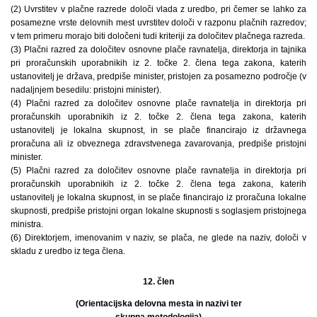
(2) Uvrstitev v plačne razrede določi vlada z uredbo, pri čemer se lahko za
posamezne vrste delovnih mest uvrstitev določi v razponu plačnih razredov;
v tem primeru morajo biti določeni tudi kriteriji za določitev plačnega razreda.
(3) Plačni razred za določitev osnovne plače ravnatelja, direktorja in tajnika
pri proračunskih uporabnikih iz 2. točke 2. člena tega zakona, katerih
ustanovitelj je država, predpiše minister, pristojen za posamezno področje (v
nadaljnjem besedilu: pristojni minister).
(4) Plačni razred za določitev osnovne plače ravnatelja in direktorja pri
proračunskih uporabnikih iz 2. točke 2. člena tega zakona, katerih
ustanovitelj je lokalna skupnost, in se plače financirajo iz državnega
proračuna ali iz obveznega zdravstvenega zavarovanja, predpiše pristojni
minister.
(5) Plačni razred za določitev osnovne plače ravnatelja in direktorja pri
proračunskih uporabnikih iz 2. točke 2. člena tega zakona, katerih
ustanovitelj je lokalna skupnost, in se plače financirajo iz proračuna lokalne
skupnosti, predpiše pristojni organ lokalne skupnosti s soglasjem pristojnega
ministra.
(6) Direktorjem, imenovanim v naziv, se plača, ne glede na naziv, določi v
skladu z uredbo iz tega člena.
12. člen
(Orientacijska delovna mesta in nazivi ter