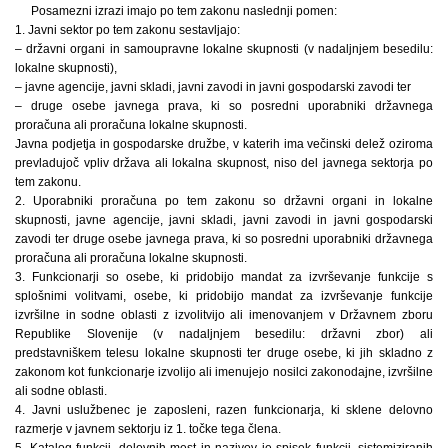
Posamezni izrazi imajo po tem zakonu naslednji pomen:
1. Javni sektor po tem zakonu sestavljajo:
– državni organi in samoupravne lokalne skupnosti (v nadaljnjem besedilu:
lokalne skupnosti),
– javne agencije, javni skladi, javni zavodi in javni gospodarski zavodi ter
– druge osebe javnega prava, ki so posredni uporabniki državnega
proračuna ali proračuna lokalne skupnosti.
Javna podjetja in gospodarske družbe, v katerih ima večinski delež oziroma
prevladujoč vpliv država ali lokalna skupnost, niso del javnega sektorja po
tem zakonu.
2. Uporabniki proračuna po tem zakonu so državni organi in lokalne
skupnosti, javne agencije, javni skladi, javni zavodi in javni gospodarski
zavodi ter druge osebe javnega prava, ki so posredni uporabniki državnega
proračuna ali proračuna lokalne skupnosti.
3. Funkcionarji so osebe, ki pridobijo mandat za izvrševanje funkcije s
splošnimi volitvami, osebe, ki pridobijo mandat za izvrševanje funkcije
izvršilne in sodne oblasti z izvolitvijo ali imenovanjem v Državnem zboru
Republike Slovenije (v nadaljnjem besedilu: državni zbor) ali
predstavniškem telesu lokalne skupnosti ter druge osebe, ki jih skladno z
zakonom kot funkcionarje izvolijo ali imenujejo nosilci zakonodajne, izvršilne
ali sodne oblasti.
4. Javni uslužbenec je zaposleni, razen funkcionarja, ki sklene delovno
razmerje v javnem sektorju iz 1. točke tega člena.