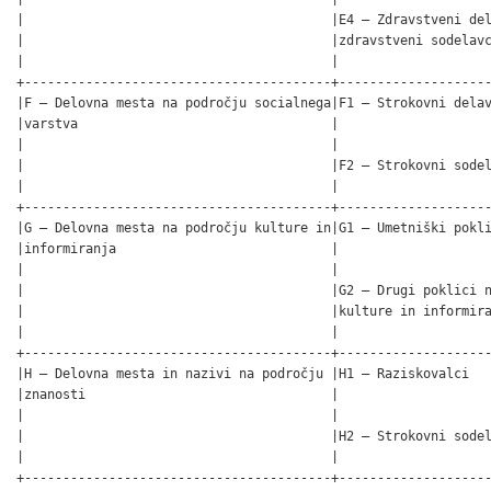
|                                        |E4 – Zdravstveni del
|                                        |zdravstveni sodelavc
|                                        |                    
+----------------------------------------+--------------------
|F – Delovna mesta na področju socialnega|F1 – Strokovni delav
|varstva                                 |                    
|                                        |                    
|                                        |F2 – Strokovni sodel
|                                        |                    
+----------------------------------------+--------------------
|G – Delovna mesta na področju kulture in|G1 – Umetniški pokli
|informiranja                            |                    
|                                        |                    
|                                        |G2 – Drugi poklici n
|                                        |kulture in informira
|                                        |                    
+----------------------------------------+--------------------
|H – Delovna mesta in nazivi na področju |H1 – Raziskovalci   
|znanosti                                |                    
|                                        |                    
|                                        |H2 – Strokovni sodel
|                                        |                    
+----------------------------------------+--------------------