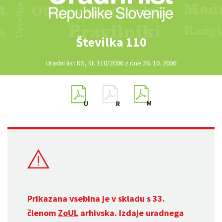
Številka 110
Uradni list RS, št. 110/2006 z dne 26. 10. 2006
Prikazana vsebina je v skladu s 33.
členom
ZoUL
arhivska. Izdaje uradnega