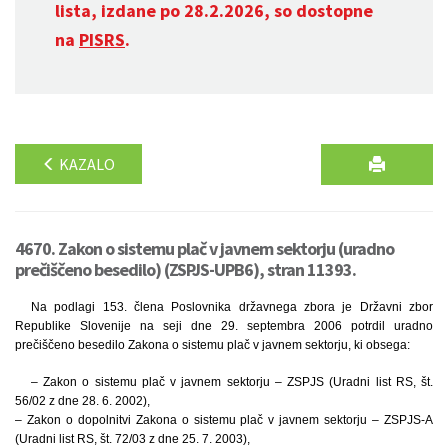
lista, izdane po 28.2.2026, so dostopne
na
PISRS
.
KAZALO
4670. Zakon o sistemu plač v javnem sektorju (uradno
prečiščeno besedilo) (ZSPJS-UPB6), stran 11393.
Na podlagi 153. člena Poslovnika državnega zbora je Državni zbor
Republike Slovenije na seji dne 29. septembra 2006 potrdil uradno
prečiščeno besedilo Zakona o sistemu plač v javnem sektorju, ki obsega:
– Zakon o sistemu plač v javnem sektorju – ZSPJS (Uradni list RS, št.
56/02 z dne 28. 6. 2002),
– Zakon o dopolnitvi Zakona o sistemu plač v javnem sektorju – ZSPJS-A
(Uradni list RS, št. 72/03 z dne 25. 7. 2003),