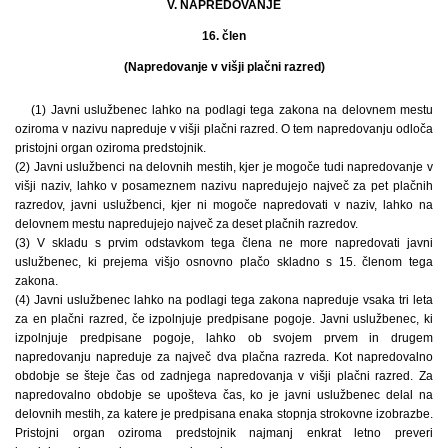
V. NAPREDOVANJE
16. člen
(Napredovanje v višji plačni razred)
(1) Javni uslužbenec lahko na podlagi tega zakona na delovnem mestu
oziroma v nazivu napreduje v višji plačni razred. O tem napredovanju odloča
pristojni organ oziroma predstojnik.
(2) Javni uslužbenci na delovnih mestih, kjer je mogoče tudi napredovanje v
višji naziv, lahko v posameznem nazivu napredujejo največ za pet plačnih
razredov, javni uslužbenci, kjer ni mogoče napredovati v naziv, lahko na
delovnem mestu napredujejo največ za deset plačnih razredov.
(3) V skladu s prvim odstavkom tega člena ne more napredovati javni
uslužbenec, ki prejema višjo osnovno plačo skladno s 15. členom tega
zakona.
(4) Javni uslužbenec lahko na podlagi tega zakona napreduje vsaka tri leta
za en plačni razred, če izpolnjuje predpisane pogoje. Javni uslužbenec, ki
izpolnjuje predpisane pogoje, lahko ob svojem prvem in drugem
napredovanju napreduje za največ dva plačna razreda. Kot napredovalno
obdobje se šteje čas od zadnjega napredovanja v višji plačni razred. Za
napredovalno obdobje se upošteva čas, ko je javni uslužbenec delal na
delovnih mestih, za katere je predpisana enaka stopnja strokovne izobrazbe.
Pristojni organ oziroma predstojnik najmanj enkrat letno preveri