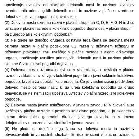
upoštevaje uvrstitev orientacijskih delovnih mest in nazivov. Uvrstitev
ovrednotenih orientacijskih delovnih mest in nazivov v plačne razrede se
določi s kolektivno pogodbo za javni sektor.
(2) Delovna mesta oziroma nazivi v plačnih skupinah C, D, E, F, G, H in J se
uvrščajo v plačne razrede s kolektivno pogodbo dejavnosti, v plačni skupini I
pa z uredbo ali s kolektivnimi pogodbami.
(3) Ne glede na določbo drugega odstavka tega člena se delovna mesta
oziroma nazivi v plačni podskupini C1, razen v državnem tožilstvu in
državnem pravobranilstvu, uvrščajo v plačne razrede z aktom državnega
organa, upoštevaje uvrstitev primerljivih delovnih mest in nazivov plačne
skupine C v kolektivni pogodbi dejavnosti.
(4) Delovna mesta oziroma nazivi se v sistemizacijah uvrščajo v plačne
razrede v skladu z uvrstitvijo v kolektivni pogodbi za javni sektor in kolektivno
pogodbo, ki velja za uporabnika proračuna. Če je v sistemizaciji predvideno
delovno mesto oziroma naziv, ki ga ureja kolektivna pogodba za drugo
dejavnost, se v sistemizaciji upošteva uvrstitev v plačni razred iz te kolektivne
pogodbe.
(5) Delovna mesta javnih uslužbencev v javnem zavodu RTV Slovenija se
uvrščajo v plačne razrede s posebno kolektivno pogodbo, ki jo skleneta v
imenu delodajalca generalni direktor javnega zavoda in v imenu
delojemalcev reprezentativni sindikati v javnem zavodu.
(6) Ne glede na določbe tega člena se delovna mesta in nazivi v
obveščevalnih in varnostnih službah, ki niso uvrščeni v plačne razrede s