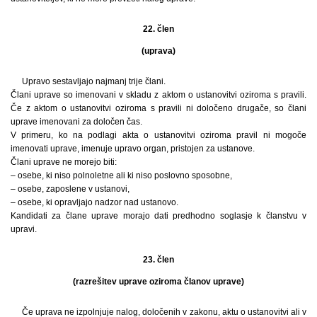
22. člen
(uprava)
Upravo sestavljajo najmanj trije člani.
Člani uprave so imenovani v skladu z aktom o ustanovitvi oziroma s pravili.
Če z aktom o ustanovitvi oziroma s pravili ni določeno drugače, so člani
uprave imenovani za določen čas.
V primeru, ko na podlagi akta o ustanovitvi oziroma pravil ni mogoče
imenovati uprave, imenuje upravo organ, pristojen za ustanove.
Člani uprave ne morejo biti:
– osebe, ki niso polnoletne ali ki niso poslovno sposobne,
– osebe, zaposlene v ustanovi,
– osebe, ki opravljajo nadzor nad ustanovo.
Kandidati za člane uprave morajo dati predhodno soglasje k članstvu v
upravi.
23. člen
(razrešitev uprave oziroma članov uprave)
Če uprava ne izpolnjuje nalog, določenih v zakonu, aktu o ustanovitvi ali v