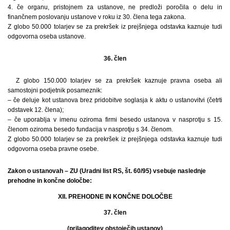
4. če organu, pristojnem za ustanove, ne predloži poročila o delu in
finančnem poslovanju ustanove v roku iz 30. člena tega zakona.
Z globo 50.000 tolarjev se za prekršek iz prejšnjega odstavka kaznuje tudi
odgovorna oseba ustanove.
36. člen
Z globo 150.000 tolarjev se za prekršek kaznuje pravna oseba ali
samostojni podjetnik posameznik:
– če deluje kot ustanova brez pridobitve soglasja k aktu o ustanovitvi (četrti
odstavek 12. člena);
– če uporablja v imenu oziroma firmi besedo ustanova v nasprotju s 15.
členom oziroma besedo fundacija v nasprotju s 34. členom.
Z globo 50.000 tolarjev se za prekršek iz prejšnjega odstavka kaznuje tudi
odgovorna oseba pravne osebe.
Zakon o ustanovah – ZU (Uradni list RS, št. 60/95) vsebuje naslednje
prehodne in končne določbe:
XII. PREHODNE IN KONČNE DOLOČBE
37. člen
(prilagoditev obstoječih ustanov)