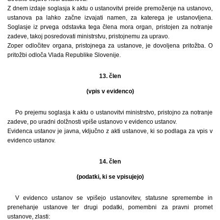
Z dnem izdaje soglasja k aktu o ustanovitvi preide premoženje na ustanovo,
ustanova pa lahko začne izvajati namen, za katerega je ustanovljena.
Soglasje iz prvega odstavka tega člena mora organ, pristojen za notranje
zadeve, takoj posredovati ministrstvu, pristojnemu za upravo.
Zoper odločitev organa, pristojnega za ustanove, je dovoljena pritožba. O
pritožbi odloča Vlada Republike Slovenije.
13. člen
(vpis v evidenco)
Po prejemu soglasja k aktu o ustanovitvi ministrstvo, pristojno za notranje
zadeve, po uradni dolžnosti vpiše ustanovo v evidenco ustanov.
Evidenca ustanov je javna, vključno z akti ustanove, ki so podlaga za vpis v
evidenco ustanov.
14. člen
(podatki, ki se vpisujejo)
V evidenco ustanov se vpišejo ustanovitev, statusne spremembe in
prenehanje ustanove ter drugi podatki, pomembni za pravni promet
ustanove, zlasti: