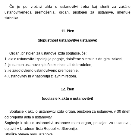
Če je po vročitvi akta o ustanovitvi treba kaj storiti za zaščito
ustanovitvenega premoženja, organ, pristojen za ustanove, imenuje
skrbnika.
11. člen
(dopustnost ustanovitve ustanove)
Organ, pristojen za ustanove, izda soglasje, če:
1. akt o ustanovitvi izpolnjuje pogoje, določene s tem in z drugimi zakoni,
2. je namen ustanove splošnokoristen ali dobrodelen,
3. je zagotovljeno ustanovitveno premoženje,
4. ustanovitev ni v nasprotju z javnim redom.
12. člen
(soglasje k aktu o ustanovitvi)
Soglasje k aktu o ustanovitvi izda organ, pristojen za ustanove, v 30 dneh
od prejema akta o ustanovitvi.
Soglasje k aktu o ustanovitvi ustanove mora organ, pristojen za ustanove,
objaviti v Uradnem listu Republike Slovenije.
Stroške objave nosi ustanova.