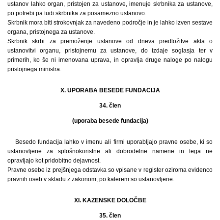
ustanov lahko organ, pristojen za ustanove, imenuje skrbnika za ustanove,
po potrebi pa tudi skrbnika za posamezno ustanovo.
Skrbnik mora biti strokovnjak za navedeno področje in je lahko izven sestave
organa, pristojnega za ustanove.
Skrbnik skrbi za premoženje ustanove od dneva predložitve akta o
ustanovitvi organu, pristojnemu za ustanove, do izdaje soglasja ter v
primerih, ko še ni imenovana uprava, in opravlja druge naloge po nalogu
pristojnega ministra.
X. UPORABA BESEDE FUNDACIJA
34. člen
(uporaba besede fundacija)
Besedo fundacija lahko v imenu ali firmi uporabljajo pravne osebe, ki so
ustanovljene za splošnokoristne ali dobrodelne namene in tega ne
opravljajo kot pridobitno dejavnost.
Pravne osebe iz prejšnjega odstavka so vpisane v register oziroma evidenco
pravnih oseb v skladu z zakonom, po katerem so ustanovljene.
XI. KAZENSKE DOLOČBE
35. člen