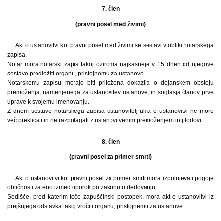
7. člen
(pravni posel med živimi)
Akt o ustanovitvi kot pravni posel med živimi se sestavi v obliki notarskega
zapisa.
Notar mora notarski zapis takoj oziroma najkasneje v 15 dneh od njegove
sestave predložiti organu, pristojnemu za ustanove.
Notarskemu zapisu morajo biti priložena dokazila o dejanskem obstoju
premoženja, namenjenega za ustanovitev ustanove, in soglasja članov prve
uprave k svojemu imenovanju.
Z dnem sestave notarskega zapisa ustanovitelj akta o ustanovitvi ne more
več preklicati in ne razpolagati z ustanovitvenim premoženjem in plodovi.
8. člen
(pravni posel za primer smrti)
Akt o ustanovitvi kot pravni posel za primer smrti mora izpolnjevati pogoje
obličnosti za eno izmed oporok po zakonu o dedovanju.
Sodišče, pred katerim teče zapuščinski postopek, mora akt o ustanovitvi iz
prejšnjega odstavka takoj vročiti organu, pristojnemu za ustanove.