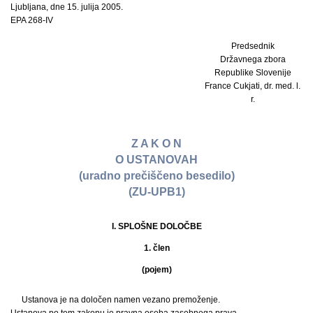
Ljubljana, dne 15. julija 2005.
EPA 268-IV
Predsednik
Državnega zbora
Republike Slovenije
France Cukjati, dr. med. l.
r.
Z A K O N
O USTANOVAH
(uradno prečiščeno besedilo)
(ZU-UPB1)
I. SPLOŠNE DOLOČBE
1. člen
(pojem)
Ustanova je na določen namen vezano premoženje.