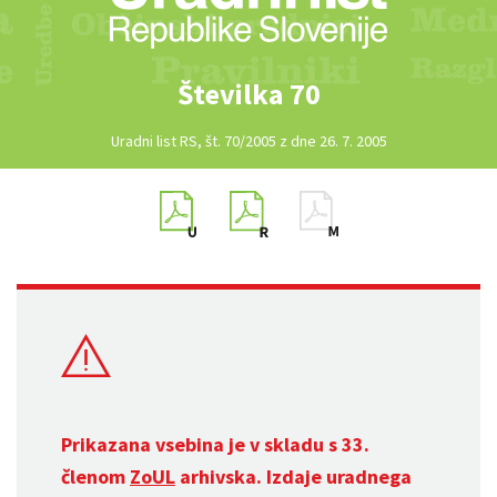
Številka 70
Uradni list RS, št. 70/2005 z dne 26. 7. 2005
Prikazana vsebina je v skladu s 33.
členom
ZoUL
arhivska. Izdaje uradnega