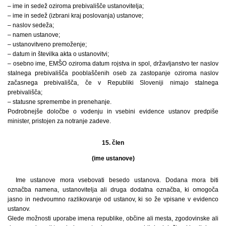
– ime in sedež oziroma prebivališče ustanovitelja;
– ime in sedež (izbrani kraj poslovanja) ustanove;
– naslov sedeža;
– namen ustanove;
– ustanovitveno premoženje;
– datum in številka akta o ustanovitvi;
– osebno ime, EMŠO oziroma datum rojstva in spol, državljanstvo ter naslov
stalnega prebivališča pooblaščenih oseb za zastopanje oziroma naslov
začasnega prebivališča, če v Republiki Sloveniji nimajo stalnega
prebivališča;
– statusne spremembe in prenehanje.
Podrobnejše določbe o vodenju in vsebini evidence ustanov predpiše
minister, pristojen za notranje zadeve.
15. člen
(ime ustanove)
Ime ustanove mora vsebovati besedo ustanova. Dodana mora biti
označba namena, ustanovitelja ali druga dodatna označba, ki omogoča
jasno in nedvoumno razlikovanje od ustanov, ki so že vpisane v evidenco
ustanov.
Glede možnosti uporabe imena republike, občine ali mesta, zgodovinske ali