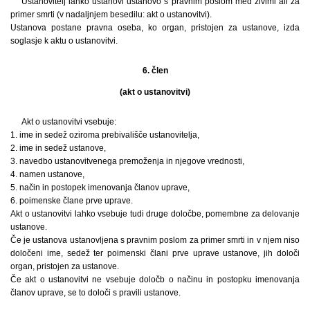
Ustanovitelj lahko ustanovi ustanovo s pravnim poslom med živimi ali za
primer smrti (v nadaljnjem besedilu: akt o ustanovitvi).
Ustanova postane pravna oseba, ko organ, pristojen za ustanove, izda
soglasje k aktu o ustanovitvi.
6. člen
(akt o ustanovitvi)
Akt o ustanovitvi vsebuje:
1. ime in sedež oziroma prebivališče ustanovitelja,
2. ime in sedež ustanove,
3. navedbo ustanovitvenega premoženja in njegove vrednosti,
4. namen ustanove,
5. način in postopek imenovanja članov uprave,
6. poimenske člane prve uprave.
Akt o ustanovitvi lahko vsebuje tudi druge določbe, pomembne za delovanje
ustanove.
Če je ustanova ustanovljena s pravnim poslom za primer smrti in v njem niso
določeni ime, sedež ter poimenski člani prve uprave ustanove, jih določi
organ, pristojen za ustanove.
Če akt o ustanovitvi ne vsebuje določb o načinu in postopku imenovanja
članov uprave, se to določi s pravili ustanove.