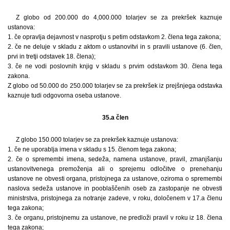
Z globo od 200.000 do 4,000.000 tolarjev se za prekršek kaznuje
ustanova:
1. če opravlja dejavnost v nasprotju s petim odstavkom 2. člena tega zakona;
2. če ne deluje v skladu z aktom o ustanovitvi in s pravili ustanove (6. člen,
prvi in tretji odstavek 18. člena);
3. če ne vodi poslovnih knjig v skladu s prvim odstavkom 30. člena tega
zakona.
Z globo od 50.000 do 250.000 tolarjev se za prekršek iz prejšnjega odstavka
kaznuje tudi odgovorna oseba ustanove.
35.a člen
Z globo 150.000 tolarjev se za prekršek kaznuje ustanova:
1. če ne uporablja imena v skladu s 15. členom tega zakona;
2. če o spremembi imena, sedeža, namena ustanove, pravil, zmanjšanju
ustanovitvenega premoženja ali o sprejemu odločitve o prenehanju
ustanove ne obvesti organa, pristojnega za ustanove, oziroma o spremembi
naslova sedeža ustanove in pooblaščenih oseb za zastopanje ne obvesti
ministrstva, pristojnega za notranje zadeve, v roku, določenem v 17.a členu
tega zakona;
3. če organu, pristojnemu za ustanove, ne predloži pravil v roku iz 18. člena
tega zakona;