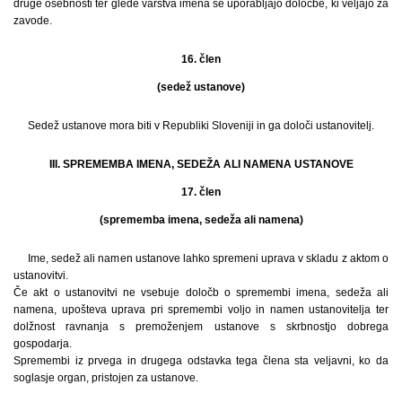
druge osebnosti ter glede varstva imena se uporabljajo določbe, ki veljajo za
zavode.
16. člen
(sedež ustanove)
Sedež ustanove mora biti v Republiki Sloveniji in ga določi ustanovitelj.
III. SPREMEMBA IMENA, SEDEŽA ALI NAMENA USTANOVE
17. člen
(sprememba imena, sedeža ali namena)
Ime, sedež ali namen ustanove lahko spremeni uprava v skladu z aktom o
ustanovitvi.
Če akt o ustanovitvi ne vsebuje določb o spremembi imena, sedeža ali
namena, upošteva uprava pri spremembi voljo in namen ustanovitelja ter
dolžnost ravnanja s premoženjem ustanove s skrbnostjo dobrega
gospodarja.
Spremembi iz prvega in drugega odstavka tega člena sta veljavni, ko da
soglasje organ, pristojen za ustanove.