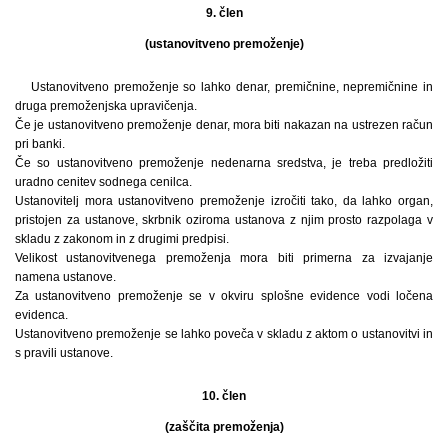
9. člen
(ustanovitveno premoženje)
Ustanovitveno premoženje so lahko denar, premičnine, nepremičnine in
druga premoženjska upravičenja.
Če je ustanovitveno premoženje denar, mora biti nakazan na ustrezen račun
pri banki.
Če so ustanovitveno premoženje nedenarna sredstva, je treba predložiti
uradno cenitev sodnega cenilca.
Ustanovitelj mora ustanovitveno premoženje izročiti tako, da lahko organ,
pristojen za ustanove, skrbnik oziroma ustanova z njim prosto razpolaga v
skladu z zakonom in z drugimi predpisi.
Velikost ustanovitvenega premoženja mora biti primerna za izvajanje
namena ustanove.
Za ustanovitveno premoženje se v okviru splošne evidence vodi ločena
evidenca.
Ustanovitveno premoženje se lahko poveča v skladu z aktom o ustanovitvi in
s pravili ustanove.
10. člen
(zaščita premoženja)