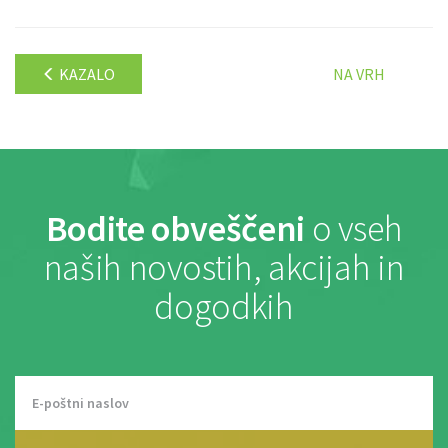
KAZALO
NA VRH
Bodite obveščeni
o vseh
naših novostih, akcijah in
dogodkih