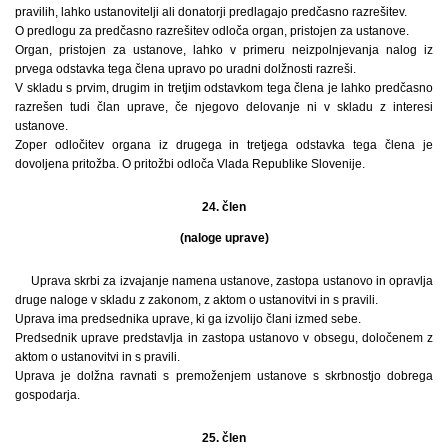
pravilih, lahko ustanovitelji ali donatorji predlagajo predčasno razrešitev.
O predlogu za predčasno razrešitev odloča organ, pristojen za ustanove.
Organ, pristojen za ustanove, lahko v primeru neizpolnjevanja nalog iz
prvega odstavka tega člena upravo po uradni dolžnosti razreši.
V skladu s prvim, drugim in tretjim odstavkom tega člena je lahko predčasno
razrešen tudi član uprave, če njegovo delovanje ni v skladu z interesi
ustanove.
Zoper odločitev organa iz drugega in tretjega odstavka tega člena je
dovoljena pritožba. O pritožbi odloča Vlada Republike Slovenije.
24. člen
(naloge uprave)
Uprava skrbi za izvajanje namena ustanove, zastopa ustanovo in opravlja
druge naloge v skladu z zakonom, z aktom o ustanovitvi in s pravili.
Uprava ima predsednika uprave, ki ga izvolijo člani izmed sebe.
Predsednik uprave predstavlja in zastopa ustanovo v obsegu, določenem z
aktom o ustanovitvi in s pravili.
Uprava je dolžna ravnati s premoženjem ustanove s skrbnostjo dobrega
gospodarja.
25. člen