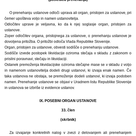
O prenehanju ustanove odloči uprava ali organ, pristojen za ustanove, pri
čemer upošteva voljo in namen ustanovitelja.
Odločitev uprave je veljavna, ko da k njej soglasje organ, pristojen za
ustanove.
Zoper odločitev organa, pristojnega za ustanove, o prenehanju ustanove je
dovoljena pritožba. O pritožbi odloča Vlada Republike Slovenije.
Organ, pristojen za ustanove, obvesti sodišče o prenehanju ustanove.
Sodišče izvede postopek likvidacije oziroma stečaja v skladu z zakonom o
prisilni poravnavi, stečaju in likvidaciji.
Ostanek premoženja likvidacijske oziroma stečajne mase se v skladu z voljo
in namenom ustanovitelja dodeli drugi ustanovi, ki izvaja enak namen. Če
taka ustanova ne obstaja, se premoženje dodeli ustanovi, ki izvaja podoben
namen. Prenehanje ustanove se objavi v Uradnem listu Republike Slovenije
in ustanova se izbriše iz evidence ustanov.
IX. POSEBNI ORGAN USTANOVE
33. člen
(skrbnik)
Za izvajanje konkretnih nalog v zvezi z delovanjem ali prenehanjem