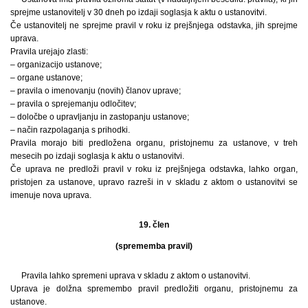
sprejme ustanovitelj v 30 dneh po izdaji soglasja k aktu o ustanovitvi.
Če ustanovitelj ne sprejme pravil v roku iz prejšnjega odstavka, jih sprejme
uprava.
Pravila urejajo zlasti:
– organizacijo ustanove;
– organe ustanove;
– pravila o imenovanju (novih) članov uprave;
– pravila o sprejemanju odločitev;
– določbe o upravljanju in zastopanju ustanove;
– način razpolaganja s prihodki.
Pravila morajo biti predložena organu, pristojnemu za ustanove, v treh
mesecih po izdaji soglasja k aktu o ustanovitvi.
Če uprava ne predloži pravil v roku iz prejšnjega odstavka, lahko organ,
pristojen za ustanove, upravo razreši in v skladu z aktom o ustanovitvi se
imenuje nova uprava.
19. člen
(sprememba pravil)
Pravila lahko spremeni uprava v skladu z aktom o ustanovitvi.
Uprava je dolžna spremembo pravil predložiti organu, pristojnemu za
ustanove.