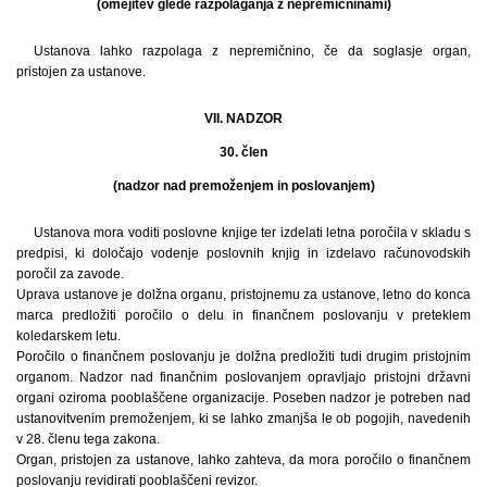
(omejitev glede razpolaganja z nepremičninami)
Ustanova lahko razpolaga z nepremičnino, če da soglasje organ,
pristojen za ustanove.
VII. NADZOR
30. člen
(nadzor nad premoženjem in poslovanjem)
Ustanova mora voditi poslovne knjige ter izdelati letna poročila v skladu s
predpisi, ki določajo vodenje poslovnih knjig in izdelavo računovodskih
poročil za zavode.
Uprava ustanove je dolžna organu, pristojnemu za ustanove, letno do konca
marca predložiti poročilo o delu in finančnem poslovanju v preteklem
koledarskem letu.
Poročilo o finančnem poslovanju je dolžna predložiti tudi drugim pristojnim
organom. Nadzor nad finančnim poslovanjem opravljajo pristojni državni
organi oziroma pooblaščene organizacije. Poseben nadzor je potreben nad
ustanovitvenim premoženjem, ki se lahko zmanjša le ob pogojih, navedenih
v 28. členu tega zakona.
Organ, pristojen za ustanove, lahko zahteva, da mora poročilo o finančnem
poslovanju revidirati pooblaščeni revizor.