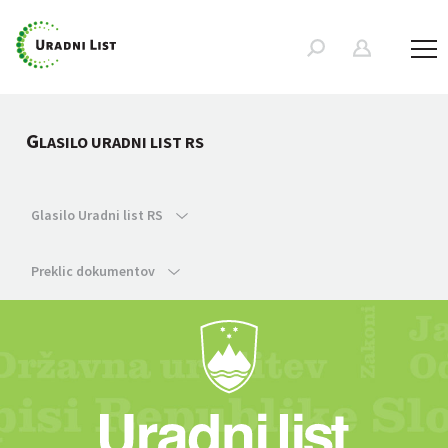
G
LASILO URADNI LIST RS
Glasilo Uradni list RS
Preklic dokumentov