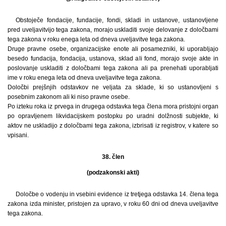
Obstoječe fondacije, fundacije, fondi, skladi in ustanove, ustanovljene
pred uveljavitvijo tega zakona, morajo uskladiti svoje delovanje z določbami
tega zakona v roku enega leta od dneva uveljavitve tega zakona.
Druge pravne osebe, organizacijske enote ali posamezniki, ki uporabljajo
besedo fundacija, fondacija, ustanova, sklad ali fond, morajo svoje akte in
poslovanje uskladiti z določbami tega zakona ali pa prenehati uporabljati
ime v roku enega leta od dneva uveljavitve tega zakona.
Določbi prejšnjih odstavkov ne veljata za sklade, ki so ustanovljeni s
posebnim zakonom ali ki niso pravne osebe.
Po izteku roka iz prvega in drugega odstavka tega člena mora pristojni organ
po opravljenem likvidacijskem postopku po uradni dolžnosti subjekte, ki
aktov ne uskladijo z določbami tega zakona, izbrisati iz registrov, v katere so
vpisani.
38. člen
(podzakonski akti)
Določbe o vodenju in vsebini evidence iz tretjega odstavka 14. člena tega
zakona izda minister, pristojen za upravo, v roku 60 dni od dneva uveljavitve
tega zakona.