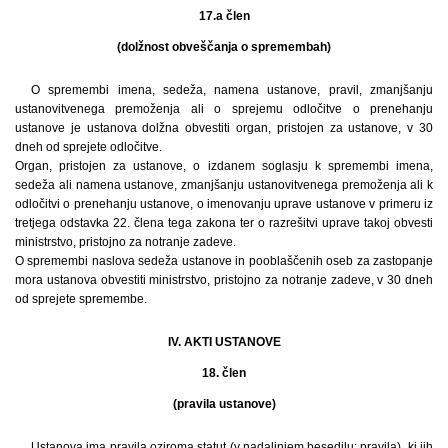
17.a člen
(dolžnost obveščanja o spremembah)
O spremembi imena, sedeža, namena ustanove, pravil, zmanjšanju
ustanovitvenega premoženja ali o sprejemu odločitve o prenehanju
ustanove je ustanova dolžna obvestiti organ, pristojen za ustanove, v 30
dneh od sprejete odločitve.
Organ, pristojen za ustanove, o izdanem soglasju k spremembi imena,
sedeža ali namena ustanove, zmanjšanju ustanovitvenega premoženja ali k
odločitvi o prenehanju ustanove, o imenovanju uprave ustanove v primeru iz
tretjega odstavka 22. člena tega zakona ter o razrešitvi uprave takoj obvesti
ministrstvo, pristojno za notranje zadeve.
O spremembi naslova sedeža ustanove in pooblaščenih oseb za zastopanje
mora ustanova obvestiti ministrstvo, pristojno za notranje zadeve, v 30 dneh
od sprejete spremembe.
IV. AKTI USTANOVE
18. člen
(pravila ustanove)
Ustanova ima pravila oziroma statut (v nadaljnjem besedilu: pravila), ki jih