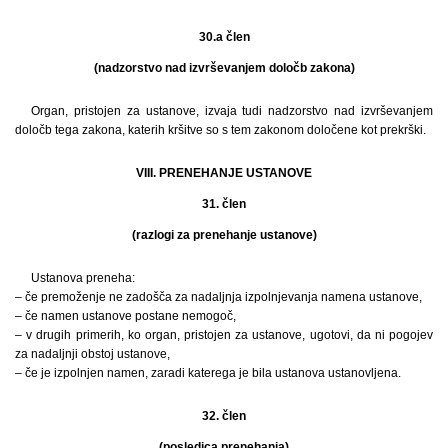
30.a člen
(nadzorstvo nad izvrševanjem določb zakona)
Organ, pristojen za ustanove, izvaja tudi nadzorstvo nad izvrševanjem
določb tega zakona, katerih kršitve so s tem zakonom določene kot prekrški.
VIII. PRENEHANJE USTANOVE
31. člen
(razlogi za prenehanje ustanove)
Ustanova preneha:
– če premoženje ne zadošča za nadaljnja izpolnjevanja namena ustanove,
– če namen ustanove postane nemogoč,
– v drugih primerih, ko organ, pristojen za ustanove, ugotovi, da ni pogojev
za nadaljnji obstoj ustanove,
– če je izpolnjen namen, zaradi katerega je bila ustanova ustanovljena.
32. člen
(posledica prenehanja)