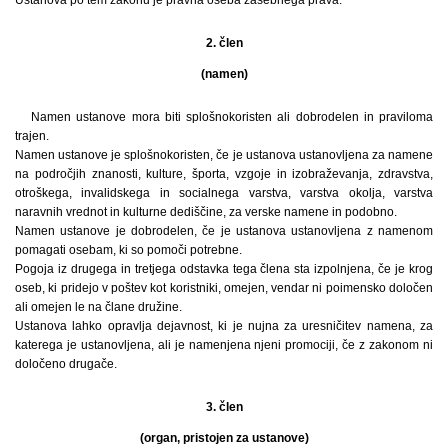
Ustanova po tem zakonu je pravna oseba zasebnega prava.
2. člen
(namen)
Namen ustanove mora biti splošnokoristen ali dobrodelen in praviloma
trajen.
Namen ustanove je splošnokoristen, če je ustanova ustanovljena za namene
na področjih znanosti, kulture, športa, vzgoje in izobraževanja, zdravstva,
otroškega, invalidskega in socialnega varstva, varstva okolja, varstva
naravnih vrednot in kulturne dediščine, za verske namene in podobno.
Namen ustanove je dobrodelen, če je ustanova ustanovljena z namenom
pomagati osebam, ki so pomoči potrebne.
Pogoja iz drugega in tretjega odstavka tega člena sta izpolnjena, če je krog
oseb, ki pridejo v poštev kot koristniki, omejen, vendar ni poimensko določen
ali omejen le na člane družine.
Ustanova lahko opravlja dejavnost, ki je nujna za uresničitev namena, za
katerega je ustanovljena, ali je namenjena njeni promociji, če z zakonom ni
določeno drugače.
3. člen
(organ, pristojen za ustanove)