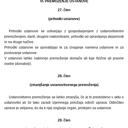
VI. PREMOŽENJE USTANOVE
27. člen
(prihodki ustanove)
Prihodki ustanove se ustvarjajo z gospodarjenjem z ustanovitvenim
premoženjem, darili, drugimi naklonitvami, prihodki od opravljanja dejavnosti
in na druge načine.
Prihodki ustanove se uporabljajo le za izvajanje namena ustanove in za
poslovanje ustanove.
V ustanovo lahko naklonijo premoženje domače ali tuje fizične ali pravne
osebe (donatorji).
28. člen
(zmanjšanje ustanovitvenega premoženja)
Ustanovitveno premoženje se lahko zmanjša, če je to predvideno v aktu o
ustanovitvi ali če tako zaradi izjemnega položaja odloči uprava. Odločitev
uprave je veljavna, ko da k njej soglasje organ, pristojen za ustanove.
29. člen