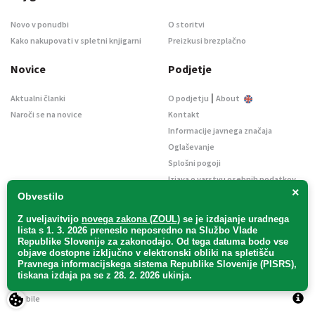
Novo v ponudbi
O storitvi
Kako nakupovati v spletni knjigarni
Preizkusi brezplačno
Novice
Podjetje
|
Aktualni članki
O podjetju
About
Naroči se na novice
Kontakt
Informacije javnega značaja
Oglaševanje
Splošni pogoji
Izjava o varstvu osebnih podatkov
×
E-dražbe
Obvestilo
Z uveljavitvijo
novega zakona (ZOUL)
se je
izdajanje uradnega
lista s 1. 3. 2026 preneslo
neposredno
na Službo Vlade
Republike Slovenije za zakonodajo
. Od tega datuma bodo vse
objave dostopne izključno v elektronski obliki na spletišču
Pravnega informacijskega sistema Republike Slovenije (PISRS),
Uradni list d. o. o. – v likvidaciji / Vse pravice pridržane.
tiskana izdaja pa se z 28. 2. 2026 ukinja.
Pravna obvestila
/
Piškotki
/ Avtorji:
TriTim spletna agencija
v sodelovanju z
2Mobile