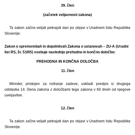
39. člen
(začetek veljavnosti zakona)
Ta zakon začne veljati petnajsti dan po objavi v Uradnem listu Republike
Slovenije.
Zakon o spremembah in dopolnitvah Zakona o ustanovah – ZU-A (Uradni
list RS, št. 53/05) vsebuje naslednjo prehodno in končno določbo:
PREHODNA IN KONČNA DOLOČBA
11. člen
Minister, pristojen za notranje zadeve, uskladi predpis iz drugega
odstavka 14. člena zakona z določbami tega zakona v 60 dneh od njegove
uveljavitve.
12. člen
Ta zakon začne veljati petnajsti dan po objavi v Uradnem listu Republike
Slovenije.