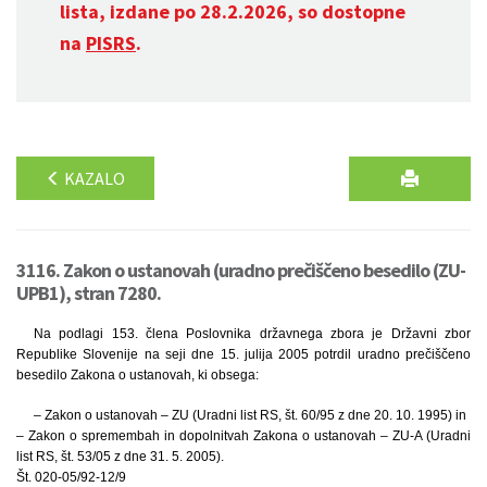
lista, izdane po 28.2.2026, so dostopne
na
PISRS
.
KAZALO
3116. Zakon o ustanovah (uradno prečiščeno besedilo (ZU-
UPB1), stran 7280.
Na podlagi 153. člena Poslovnika državnega zbora je Državni zbor
Republike Slovenije na seji dne 15. julija 2005 potrdil uradno prečiščeno
besedilo Zakona o ustanovah, ki obsega:
– Zakon o ustanovah – ZU (Uradni list RS, št. 60/95 z dne 20. 10. 1995) in
– Zakon o spremembah in dopolnitvah Zakona o ustanovah – ZU-A (Uradni
list RS, št. 53/05 z dne 31. 5. 2005).
Št. 020-05/92-12/9