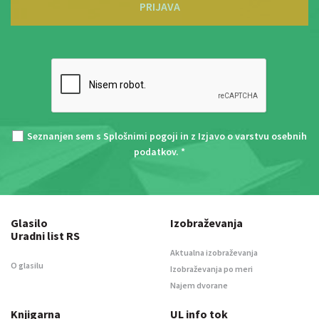
PRIJAVA
Seznanjen sem s
Splošnimi pogoji
in z
Izjavo o varstvu osebnih
podatkov
. *
Glasilo
Izobraževanja
Uradni list RS
Aktualna izobraževanja
O glasilu
Izobraževanja po meri
Najem dvorane
Knjigarna
UL info tok