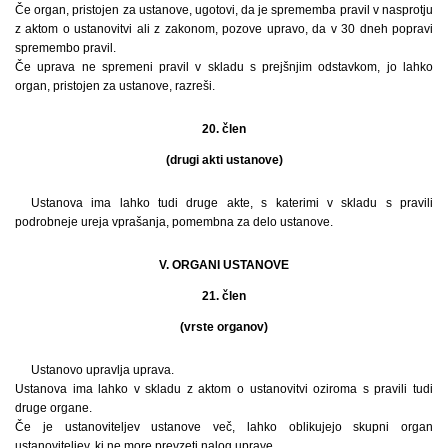
Če organ, pristojen za ustanove, ugotovi, da je sprememba pravil v nasprotju
z aktom o ustanovitvi ali z zakonom, pozove upravo, da v 30 dneh popravi
spremembo pravil.
Če uprava ne spremeni pravil v skladu s prejšnjim odstavkom, jo lahko
organ, pristojen za ustanove, razreši.
20. člen
(drugi akti ustanove)
Ustanova ima lahko tudi druge akte, s katerimi v skladu s pravili
podrobneje ureja vprašanja, pomembna za delo ustanove.
V. ORGANI USTANOVE
21. člen
(vrste organov)
Ustanovo upravlja uprava.
Ustanova ima lahko v skladu z aktom o ustanovitvi oziroma s pravili tudi
druge organe.
Če je ustanoviteljev ustanove več, lahko oblikujejo skupni organ
ustanoviteljev, ki ne more prevzeti nalog uprave.