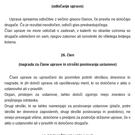
(odločanje uprave)
Uprava sprejema odločitve z večino glasov članov, če pravila ne določajo
drugače. Če je rezultat neodločen, odloči glas predsedujočega.
Član uprave ne more odločati o zadevah, v katerih so stranke oziroma so
drugače udeleženi on sam, njegov zakonec ali sorodniki do vštetega tretjega
kolena.
26. člen
(nagrada za člane uprave in stroški poslovanja ustanove)
Člani uprave so upravičeni do povrnitve potnih stroškov, dnevnice in
nagrade, ki jih določi uprava ob upoštevanju meril, ki so določena v aktu o
ustanovitvi ali v pravilih.
Organ, pristojen za ustanove, lahko določi zgornjo mejo zneskov iz
prejšnjega odstavka.
Drugi stroški, ki se lahko namenjajo za poslovanje ustanove (plače, potni
stroški ter dnevnice zaposlenih, drugi stroški poslovanja in podobno), ne
smejo presegati višine, določene s predpisi za področje državne uprave, če v
aktu o ustanovitvi ali v pravilih ni določeno drugače.