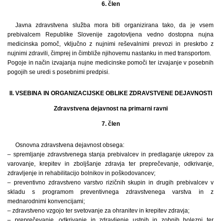
6. člen
Javna zdravstvena služba mora biti organizirana tako, da je vsem
prebivalcem Republike Slovenije zagotovljena vedno dostopna nujna
medicinska pomoč, vključno z nujnimi reševalnimi prevozi in preskrbo z
nujnimi zdravili, čimprej in čimbliže njihovemu nastanku in med transportom.
Pogoje in način izvajanja nujne medicinske pomoči ter izvajanje v posebnih
pogojih se uredi s posebnimi predpisi.
II. VSEBINA IN ORGANIZACIJSKE OBLIKE ZDRAVSTVENE DEJAVNOSTI
Zdravstvena dejavnost na primarni ravni
7. člen
Osnovna zdravstvena dejavnost obsega:
– spremljanje zdravstvenega stanja prebivalcev in predlaganje ukrepov za
varovanje, krepitev in zboljšanje zdravja ter preprečevanje, odkrivanje,
zdravljenje in rehabilitacijo bolnikov in poškodovancev;
– preventivno zdravstveno varstvo rizičnih skupin in drugih prebivalcev v
skladu s programom preventivnega zdravstvenega varstva in z
mednarodnimi konvencijami;
– zdravstveno vzgojo ter svetovanje za ohranitev in krepitev zdravja;
– preprečevanje, odkrivanje in zdravljenje ustnih in zobnih bolezni ter