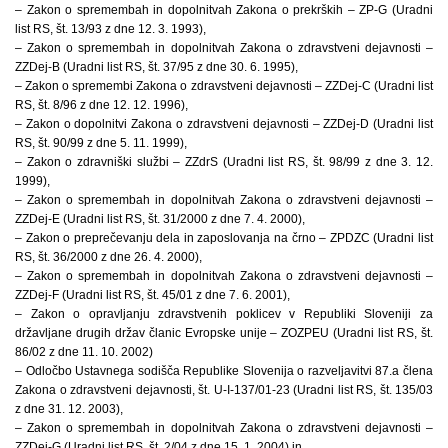
– Zakon o spremembah in dopolnitvah Zakona o prekrških – ZP-G (Uradni
list RS, št. 13/93 z dne 12. 3. 1993),
– Zakon o spremembah in dopolnitvah Zakona o zdravstveni dejavnosti –
ZZDej-B (Uradni list RS, št. 37/95 z dne 30. 6. 1995),
– Zakon o spremembi Zakona o zdravstveni dejavnosti – ZZDej-C (Uradni list
RS, št. 8/96 z dne 12. 12. 1996),
– Zakon o dopolnitvi Zakona o zdravstveni dejavnosti – ZZDej-D (Uradni list
RS, št. 90/99 z dne 5. 11. 1999),
– Zakon o zdravniški službi – ZZdrS (Uradni list RS, št. 98/99 z dne 3. 12.
1999),
– Zakon o spremembah in dopolnitvah Zakona o zdravstveni dejavnosti –
ZZDej-E (Uradni list RS, št. 31/2000 z dne 7. 4. 2000),
– Zakon o preprečevanju dela in zaposlovanja na črno – ZPDZC (Uradni list
RS, št. 36/2000 z dne 26. 4. 2000),
– Zakon o spremembah in dopolnitvah Zakona o zdravstveni dejavnosti –
ZZDej-F (Uradni list RS, št. 45/01 z dne 7. 6. 2001),
– Zakon o opravljanju zdravstvenih poklicev v Republiki Sloveniji za
državljane drugih držav članic Evropske unije – ZOZPEU (Uradni list RS, št.
86/02 z dne 11. 10. 2002)
– Odločbo Ustavnega sodišča Republike Slovenija o razveljavitvi 87.a člena
Zakona o zdravstveni dejavnosti, št. U-I-137/01-23 (Uradni list RS, št. 135/03
z dne 31. 12. 2003),
– Zakon o spremembah in dopolnitvah Zakona o zdravstveni dejavnosti –
ZZDej-G (Uradni list RS, št. 2/04 z dne 15. 1. 2004) in