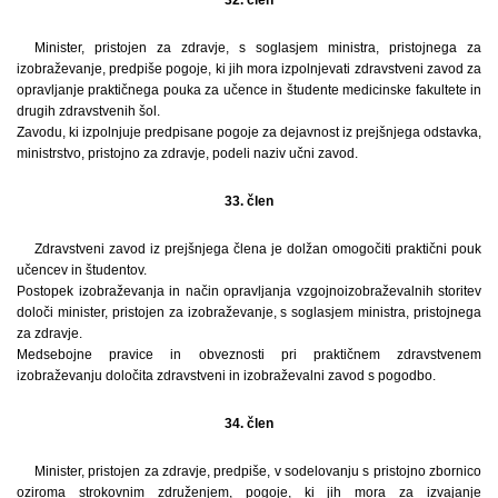
32. člen
Minister, pristojen za zdravje, s soglasjem ministra, pristojnega za
izobraževanje, predpiše pogoje, ki jih mora izpolnjevati zdravstveni zavod za
opravljanje praktičnega pouka za učence in študente medicinske fakultete in
drugih zdravstvenih šol.
Zavodu, ki izpolnjuje predpisane pogoje za dejavnost iz prejšnjega odstavka,
ministrstvo, pristojno za zdravje, podeli naziv učni zavod.
33. člen
Zdravstveni zavod iz prejšnjega člena je dolžan omogočiti praktični pouk
učencev in študentov.
Postopek izobraževanja in način opravljanja vzgojnoizobraževalnih storitev
določi minister, pristojen za izobraževanje, s soglasjem ministra, pristojnega
za zdravje.
Medsebojne pravice in obveznosti pri praktičnem zdravstvenem
izobraževanju določita zdravstveni in izobraževalni zavod s pogodbo.
34. člen
Minister, pristojen za zdravje, predpiše, v sodelovanju s pristojno zbornico
oziroma strokovnim združenjem, pogoje, ki jih mora za izvajanje