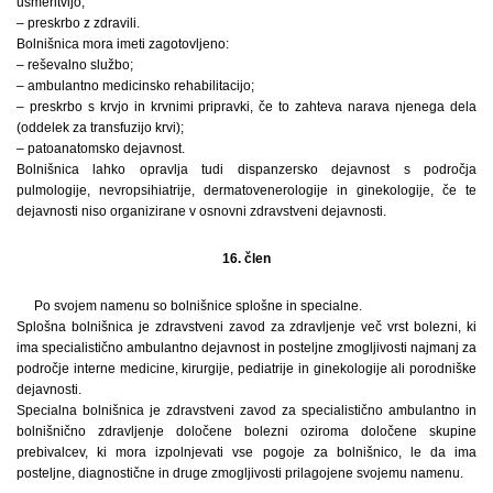
usmeritvijo;
– preskrbo z zdravili.
Bolnišnica mora imeti zagotovljeno:
– reševalno službo;
– ambulantno medicinsko rehabilitacijo;
– preskrbo s krvjo in krvnimi pripravki, če to zahteva narava njenega dela
(oddelek za transfuzijo krvi);
– patoanatomsko dejavnost.
Bolnišnica lahko opravlja tudi dispanzersko dejavnost s področja
pulmologije, nevropsihiatrije, dermatovenerologije in ginekologije, če te
dejavnosti niso organizirane v osnovni zdravstveni dejavnosti.
16. člen
Po svojem namenu so bolnišnice splošne in specialne.
Splošna bolnišnica je zdravstveni zavod za zdravljenje več vrst bolezni, ki
ima specialistično ambulantno dejavnost in posteljne zmogljivosti najmanj za
področje interne medicine, kirurgije, pediatrije in ginekologije ali porodniške
dejavnosti.
Specialna bolnišnica je zdravstveni zavod za specialistično ambulantno in
bolnišnično zdravljenje določene bolezni oziroma določene skupine
prebivalcev, ki mora izpolnjevati vse pogoje za bolnišnico, le da ima
posteljne, diagnostične in druge zmogljivosti prilagojene svojemu namenu.