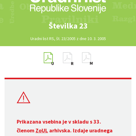
Številka 23
Uradni list RS, št. 23/2005 z dne 10. 3. 2005
Prikazana vsebina je v skladu s 33.
členom
ZoUL
arhivska. Izdaje uradnega