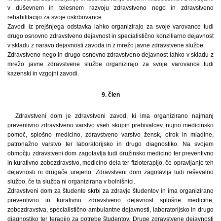
v duševnem in telesnem razvoju zdravstveno nego in zdravstveno
rehabilitacijo za svoje oskrbovance.
Zavodi iz prejšnjega odstavka lahko organizirajo za svoje varovance tudi
drugo osnovno zdravstveno dejavnost in specialistično konziliarno dejavnost
v skladu z naravo dejavnosti zavoda in z mrežo javne zdravstvene službe.
Zdravstveno nego in drugo osnovno zdravstveno dejavnost lahko v skladu z
mrežo javne zdravstvene službe organizirajo za svoje varovance tudi
kazenski in vzgojni zavodi.
9. člen
Zdravstveni dom je zdravstveni zavod, ki ima organizirano najmanj
preventivno zdravstveno varstvo vseh skupin prebivalcev, nujno medicinsko
pomoč, splošno medicino, zdravstveno varstvo žensk, otrok in mladine,
patronažno varstvo ter laboratorijsko in drugo diagnostiko. Na svojem
območju zdravstveni dom zagotavlja tudi družinsko medicino ter preventivno
in kurativno zobozdravstvo, medicino dela ter fizioterapijo, če opravljanje teh
dejavnosti ni drugače urejeno. Zdravstveni dom zagotavlja tudi reševalno
službo, če ta služba ni organizirana v bolnišnici.
Zdravstveni dom za študente skrbi za zdravje študentov in ima organizirano
preventivno in kurativno zdravstveno dejavnost splošne medicine,
zobozdravstva, specialistično-ambulantne dejavnosti, laboratorijsko in drugo
diagnostiko ter terapijo za potrebe študentov. Druge zdravstvene dejavnosti