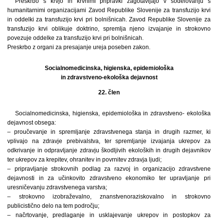
Preskrbo s krvjo in krvnimi pripravki zagotavljajo v sodelovanju s
humanitarnimi organizacijami Zavod Republike Slovenije za transfuzijo krvi
in oddelki za transfuzijo krvi pri bolnišnicah. Zavod Republike Slovenije za
transfuzijo krvi oblikuje doktrino, spremlja njeno izvajanje in strokovno
povezuje oddelke za transfuzijo krvi pri bolnišnicah.
Preskrbo z organi za presajanje ureja poseben zakon.
Socialnomedicinska, higienska, epidemiološka
in zdravstveno-ekološka dejavnost
22. člen
Socialnomedicinska, higienska, epidemiološka in zdravstveno- ekološka
dejavnost obsega:
– proučevanje in spremljanje zdravstvenega stanja in drugih razmer, ki
vplivajo na zdravje prebivalstva, ter spremljanje izvajanja ukrepov za
odkrivanje in odpravljanje zdravju škodljivih ekoloških in drugih dejavnikov
ter ukrepov za krepitev, ohranitev in povrnitev zdravja ljudi;
– pripravljanje strokovnih podlag za razvoj in organizacijo zdravstvene
dejavnosti in za učinkovito zdravstveno ekonomiko ter upravljanje pri
uresničevanju zdravstvenega varstva;
– strokovno izobraževalno, znanstvenoraziskovalno in strokovno
publicistično delo na tem področju;
– načrtovanje, predlaganje in usklajevanje ukrepov in postopkov za