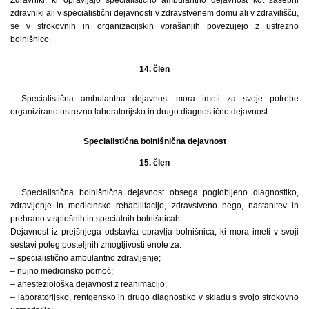
Zdravniki, ki opravljajo specialistično ambulantno dejavnost kot zasebni
zdravniki ali v specialistični dejavnosti v zdravstvenem domu ali v zdravilišču,
se v strokovnih in organizacijskih vprašanjih povezujejo z ustrezno
bolnišnico.
14. člen
Specialistična ambulantna dejavnost mora imeti za svoje potrebe
organizirano ustrezno laboratorijsko in drugo diagnostično dejavnost.
Specialistična bolnišnična dejavnost
15. člen
Specialistična bolnišnična dejavnost obsega poglobljeno diagnostiko,
zdravljenje in medicinsko rehabilitacijo, zdravstveno nego, nastanitev in
prehrano v splošnih in specialnih bolnišnicah.
Dejavnost iz prejšnjega odstavka opravlja bolnišnica, ki mora imeti v svoji
sestavi poleg posteljnih zmogljivosti enote za:
– specialistično ambulantno zdravljenje;
– nujno medicinsko pomoč;
– anesteziološka dejavnost z reanimacijo;
– laboratorijsko, rentgensko in drugo diagnostiko v skladu s svojo strokovno