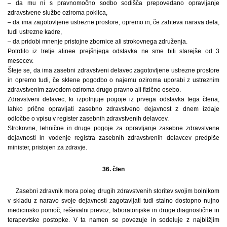
– da mu ni s pravnomočno sodbo sodišča prepovedano opravljanje
zdravstvene službe oziroma poklica,
– da ima zagotovljene ustrezne prostore, opremo in, če zahteva narava dela,
tudi ustrezne kadre,
– da pridobi mnenje pristojne zbornice ali strokovnega združenja.
Potrdilo iz tretje alinee prejšnjega odstavka ne sme biti starejše od 3
mesecev.
Šteje se, da ima zasebni zdravstveni delavec zagotovljene ustrezne prostore
in opremo tudi, če sklene pogodbo o najemu oziroma uporabi z ustreznim
zdravstvenim zavodom oziroma drugo pravno ali fizično osebo.
Zdravstveni delavec, ki izpolnjuje pogoje iz prvega odstavka tega člena,
lahko prične opravljati zasebno zdravstveno dejavnost z dnem izdaje
odločbe o vpisu v register zasebnih zdravstvenih delavcev.
Strokovne, tehnične in druge pogoje za opravljanje zasebne zdravstvene
dejavnosti in vodenje registra zasebnih zdravstvenih delavcev predpiše
minister, pristojen za zdravje.
36. člen
Zasebni zdravnik mora poleg drugih zdravstvenih storitev svojim bolnikom
v skladu z naravo svoje dejavnosti zagotavljati tudi stalno dostopno nujno
medicinsko pomoč, reševalni prevoz, laboratorijske in druge diagnostične in
terapevtske postopke. V ta namen se povezuje in sodeluje z najbližjim