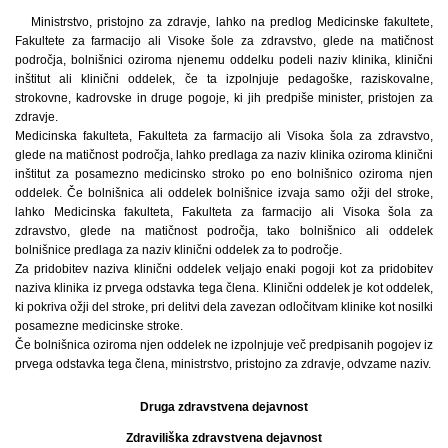
Ministrstvo, pristojno za zdravje, lahko na predlog Medicinske fakultete,
Fakultete za farmacijo ali Visoke šole za zdravstvo, glede na matičnost
področja, bolnišnici oziroma njenemu oddelku podeli naziv klinika, klinični
inštitut ali klinični oddelek, če ta izpolnjuje pedagoške, raziskovalne,
strokovne, kadrovske in druge pogoje, ki jih predpiše minister, pristojen za
zdravje.
Medicinska fakulteta, Fakulteta za farmacijo ali Visoka šola za zdravstvo,
glede na matičnost področja, lahko predlaga za naziv klinika oziroma klinični
inštitut za posamezno medicinsko stroko po eno bolnišnico oziroma njen
oddelek. Če bolnišnica ali oddelek bolnišnice izvaja samo ožji del stroke,
lahko Medicinska fakulteta, Fakulteta za farmacijo ali Visoka šola za
zdravstvo, glede na matičnost področja, tako bolnišnico ali oddelek
bolnišnice predlaga za naziv klinični oddelek za to področje.
Za pridobitev naziva klinični oddelek veljajo enaki pogoji kot za pridobitev
naziva klinika iz prvega odstavka tega člena. Klinični oddelek je kot oddelek,
ki pokriva ožji del stroke, pri delitvi dela zavezan odločitvam klinike kot nosilki
posamezne medicinske stroke.
Če bolnišnica oziroma njen oddelek ne izpolnjuje več predpisanih pogojev iz
prvega odstavka tega člena, ministrstvo, pristojno za zdravje, odvzame naziv.
Druga zdravstvena dejavnost
Zdraviliška zdravstvena dejavnost