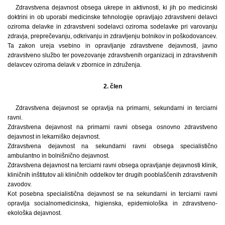
Zdravstvena dejavnost obsega ukrepe in aktivnosti, ki jih po medicinski
doktrini in ob uporabi medicinske tehnologije opravljajo zdravstveni delavci
oziroma delavke in zdravstveni sodelavci oziroma sodelavke pri varovanju
zdravja, preprečevanju, odkrivanju in zdravljenju bolnikov in poškodovancev.
Ta zakon ureja vsebino in opravljanje zdravstvene dejavnosti, javno
zdravstveno službo ter povezovanje zdravstvenih organizacij in zdravstvenih
delavcev oziroma delavk v zbornice in združenja.
2. člen
Zdravstvena dejavnost se opravlja na primarni, sekundarni in terciarni
ravni.
Zdravstvena dejavnost na primarni ravni obsega osnovno zdravstveno
dejavnost in lekarniško dejavnost.
Zdravstvena dejavnost na sekundarni ravni obsega specialistično
ambulantno in bolnišnično dejavnost.
Zdravstvena dejavnost na terciarni ravni obsega opravljanje dejavnosti klinik,
kliničnih inštitutov ali kliničnih oddelkov ter drugih pooblaščenih zdravstvenih
zavodov.
Kot posebna specialistična dejavnost se na sekundarni in terciarni ravni
opravlja socialnomedicinska, higienska, epidemiološka in zdravstveno-
ekološka dejavnost.