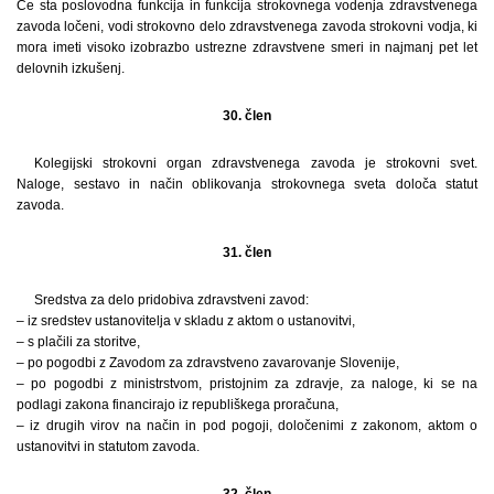
Če sta poslovodna funkcija in funkcija strokovnega vodenja zdravstvenega
zavoda ločeni, vodi strokovno delo zdravstvenega zavoda strokovni vodja, ki
mora imeti visoko izobrazbo ustrezne zdravstvene smeri in najmanj pet let
delovnih izkušenj.
30. člen
Kolegijski strokovni organ zdravstvenega zavoda je strokovni svet.
Naloge, sestavo in način oblikovanja strokovnega sveta določa statut
zavoda.
31. člen
Sredstva za delo pridobiva zdravstveni zavod:
– iz sredstev ustanovitelja v skladu z aktom o ustanovitvi,
– s plačili za storitve,
– po pogodbi z Zavodom za zdravstveno zavarovanje Slovenije,
– po pogodbi z ministrstvom, pristojnim za zdravje, za naloge, ki se na
podlagi zakona financirajo iz republiškega proračuna,
– iz drugih virov na način in pod pogoji, določenimi z zakonom, aktom o
ustanovitvi in statutom zavoda.