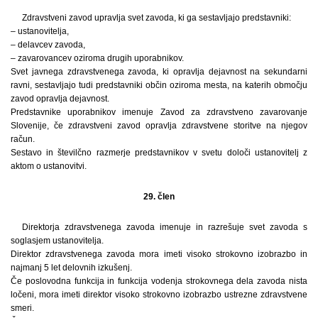
Zdravstveni zavod upravlja svet zavoda, ki ga sestavljajo predstavniki:
– ustanovitelja,
– delavcev zavoda,
– zavarovancev oziroma drugih uporabnikov.
Svet javnega zdravstvenega zavoda, ki opravlja dejavnost na sekundarni
ravni, sestavljajo tudi predstavniki občin oziroma mesta, na katerih območju
zavod opravlja dejavnost.
Predstavnike uporabnikov imenuje Zavod za zdravstveno zavarovanje
Slovenije, če zdravstveni zavod opravlja zdravstvene storitve na njegov
račun.
Sestavo in številčno razmerje predstavnikov v svetu določi ustanovitelj z
aktom o ustanovitvi.
29. člen
Direktorja zdravstvenega zavoda imenuje in razrešuje svet zavoda s
soglasjem ustanovitelja.
Direktor zdravstvenega zavoda mora imeti visoko strokovno izobrazbo in
najmanj 5 let delovnih izkušenj.
Če poslovodna funkcija in funkcija vodenja strokovnega dela zavoda nista
ločeni, mora imeti direktor visoko strokovno izobrazbo ustrezne zdravstvene
smeri.