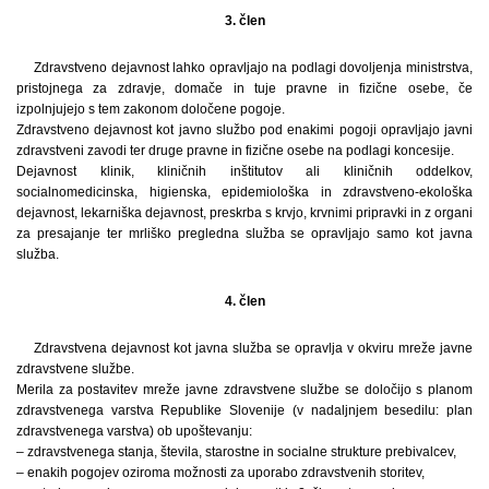
3. člen
Zdravstveno dejavnost lahko opravljajo na podlagi dovoljenja ministrstva,
pristojnega za zdravje, domače in tuje pravne in fizične osebe, če
izpolnjujejo s tem zakonom določene pogoje.
Zdravstveno dejavnost kot javno službo pod enakimi pogoji opravljajo javni
zdravstveni zavodi ter druge pravne in fizične osebe na podlagi koncesije.
Dejavnost klinik, kliničnih inštitutov ali kliničnih oddelkov,
socialnomedicinska, higienska, epidemiološka in zdravstveno-ekološka
dejavnost, lekarniška dejavnost, preskrba s krvjo, krvnimi pripravki in z organi
za presajanje ter mrliško pregledna služba se opravljajo samo kot javna
služba.
4. člen
Zdravstvena dejavnost kot javna služba se opravlja v okviru mreže javne
zdravstvene službe.
Merila za postavitev mreže javne zdravstvene službe se določijo s planom
zdravstvenega varstva Republike Slovenije (v nadaljnjem besedilu: plan
zdravstvenega varstva) ob upoštevanju:
– zdravstvenega stanja, števila, starostne in socialne strukture prebivalcev,
– enakih pogojev oziroma možnosti za uporabo zdravstvenih storitev,