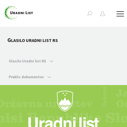
G
LASILO URADNI LIST RS
Glasilo Uradni list RS
Preklic dokumentov