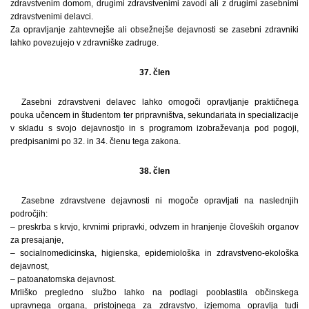
zdravstvenim domom, drugimi zdravstvenimi zavodi ali z drugimi zasebnimi
zdravstvenimi delavci.
Za opravljanje zahtevnejše ali obsežnejše dejavnosti se zasebni zdravniki
lahko povezujejo v zdravniške zadruge.
37. člen
Zasebni zdravstveni delavec lahko omogoči opravljanje praktičnega
pouka učencem in študentom ter pripravništva, sekundariata in specializacije
v skladu s svojo dejavnostjo in s programom izobraževanja pod pogoji,
predpisanimi po 32. in 34. členu tega zakona.
38. člen
Zasebne zdravstvene dejavnosti ni mogoče opravljati na naslednjih
področjih:
– preskrba s krvjo, krvnimi pripravki, odvzem in hranjenje človeških organov
za presajanje,
– socialnomedicinska, higienska, epidemiološka in zdravstveno-ekološka
dejavnost,
– patoanatomska dejavnost.
Mrliško pregledno službo lahko na podlagi pooblastila občinskega
upravnega organa, pristojnega za zdravstvo, izjemoma opravlja tudi