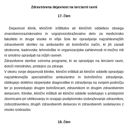
Zdravstvena dejavnost na terciarni ravni
17. člen
Dejavnost klinik, kliničnih inštitutov ali kliničnih oddelkov obsega
znanstvenoraziskovalno in vzgojnoizobraževalno delo za medicinsko
fakulteto in druge visoke in višje šole ter opravljanje najzahtevnejših
zdravstvenih storitev na ambulantni ali bolnišnični način, ki jih zaradi
strokovne, kadrovske, tehnološke in organizacijske zahtevnosti ni možno niti
ni smotrno opravljati na nižjih ravneh.
Zdravstvene storitve oziroma programe, ki se opravljajo na terciarni ravni,
določi ministrstvo, pristojno za zdravje.
V okviru svoje dejavnosti klinike, klinični inštituti ali klinični oddelki opravljajo
najzahtevnejše specialistično ambulantno in bolnišnično zdravljenje,
oblikujejo doktrino stopenjske diagnostike in zdravljenja na svojem področju
ter jo posredujejo drugim bolnišnicam, zdravnikom in drugim zdravstvenim
delavcem. Klinike, klinični inštituti ali klinični oddelki sodelujejo s pristojnimi
zbornicami pri oblikovanju in izvajajo podiplomsko izobraževanje zdravnikov,
zobozdravnikov, drugih zdravstvenih delavcev in zdravstvenih sodelavcev z
visoko izobrazbo.
18. člen