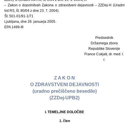
– Zakon o dopolnitvah Zakona o zdravstveni dejavnosti – ZZDej-H (Uradni
list RS, št. 80/04 z dne 23. 7. 2004).
Št. 501-01/91-1/71
Ljubljana, dne 26. januarja 2005.
EPA 1499-III
Predsednik
Državnega zbora
Republike Slovenije
France Cukjati, dr. med. l.
r.
Z A K O N
O ZDRAVSTVENI DEJAVNOSTI
(uradno prečiščeno besedilo)
(ZZDej-UPB2)
I. TEMELJNE DOLOČBE
1. člen