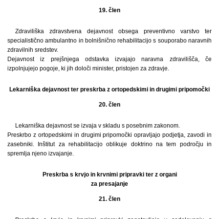
19. člen
Zdraviliška zdravstvena dejavnost obsega preventivno varstvo ter
specialistično ambulantno in bolnišnično rehabilitacijo s souporabo naravnih
zdravilnih sredstev.
Dejavnost iz prejšnjega odstavka izvajajo naravna zdravilišča, če
izpolnjujejo pogoje, ki jih določi minister, pristojen za zdravje.
Lekarniška dejavnost ter preskrba z ortopedskimi in drugimi pripomočki
20. člen
Lekarniška dejavnost se izvaja v skladu s posebnim zakonom.
Preskrbo z ortopedskimi in drugimi pripomočki opravljajo podjetja, zavodi in
zasebniki. Inštitut za rehabilitacijo oblikuje doktrino na tem področju in
spremlja njeno izvajanje.
Preskrba s krvjo in krvnimi pripravki ter z organi
za presajanje
21. člen