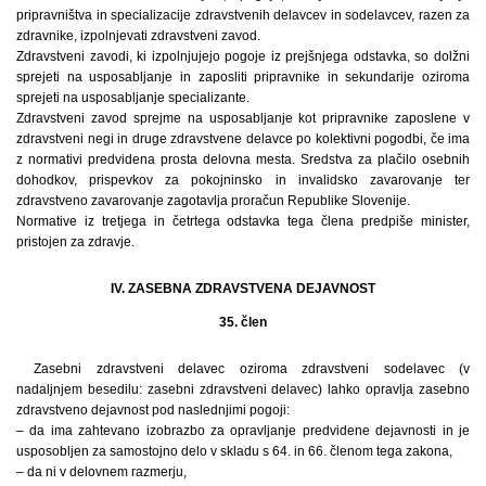
pripravništva in specializacije zdravstvenih delavcev in sodelavcev, razen za
zdravnike, izpolnjevati zdravstveni zavod.
Zdravstveni zavodi, ki izpolnjujejo pogoje iz prejšnjega odstavka, so dolžni
sprejeti na usposabljanje in zaposliti pripravnike in sekundarije oziroma
sprejeti na usposabljanje specializante.
Zdravstveni zavod sprejme na usposabljanje kot pripravnike zaposlene v
zdravstveni negi in druge zdravstvene delavce po kolektivni pogodbi, če ima
z normativi predvidena prosta delovna mesta. Sredstva za plačilo osebnih
dohodkov, prispevkov za pokojninsko in invalidsko zavarovanje ter
zdravstveno zavarovanje zagotavlja proračun Republike Slovenije.
Normative iz tretjega in četrtega odstavka tega člena predpiše minister,
pristojen za zdravje.
IV. ZASEBNA ZDRAVSTVENA DEJAVNOST
35. člen
Zasebni zdravstveni delavec oziroma zdravstveni sodelavec (v
nadaljnjem besedilu: zasebni zdravstveni delavec) lahko opravlja zasebno
zdravstveno dejavnost pod naslednjimi pogoji:
– da ima zahtevano izobrazbo za opravljanje predvidene dejavnosti in je
usposobljen za samostojno delo v skladu s 64. in 66. členom tega zakona,
– da ni v delovnem razmerju,