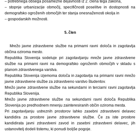
– potrebnega obsega posamezne dejavnosti iz 2. člena tega zakona,
– stopnje urbanizacije območij, specifičnosti poselitve in dostopnosti na
demografsko ogroženih območjih ter stanja onesnaženosti okolja in
– gospodarskih možnosti.
5. člen
Mrežo javne zdravstvene službe na primarni ravni določa in zagotavlja
občina oziroma mesto.
Republika Slovenija sodeluje pri zagotavljanju mreže javne zdravstvene
službe na primarni ravni na demografsko ogroženih območjih v skladu s
planom zdravstvenega varstva.
Republika Slovenija izjemoma določa in zagotavlja na primarni ravni mrežo
javne zdravstvene službe za zdravstveno varstvo študentov.
Mrežo javne zdravstvene službe na sekundarni in terciarni ravni zagotavlja
Republika Slovenija.
Mrežo javne zdravstvene službe na sekundarni ravni določa Republika
Slovenija po predhodnem mnenju zainteresiranih občin oziroma mesta.
Pri zagotavljanju ustreznih prostorov lahko zasebni zdravstveni delavec
kandidira za prostore javne zdravstvene službe. Če za iste prostore
kandidirata javni zdravstveni zavod in zasebni zdravstveni delavec, jih
ustanovitelj dodeli tistemu, ki ponudi boljše pogoje.