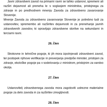
Javni zdravstveni zavod na primarni ravni se lahko ustanovi, spremeni ali
razširi dejavnost ali preneha le s soglasjem ministrstva, pristojnega za
zdravje in po predhodnem mnenju Zavoda za zdravstveno zavarovanje
Slovenije.
Mnenje Zavoda za zdravstveno zavarovanje Slovenije je potrebno tudi za
ustanovitev, spremembo ali razširitev dejavnosti in za prenehanje javnih
zdravstvenih zavodov, ki opravljajo zdravstvene storitve na sekundarni in
terciarni ravni.
26. člen
Strokovne in tehnične pogoje, ki jih mora izpolnjevati zdravstveni zavod,
ter postopek njihove verifikacije in preverjanja predpiše minister, pristojen za
zdravje, ekološke pogoje pa v sodelovanju z ministrom, pristojnim za varstvo
okolja.
27. člen
Ustanovitelj zdravstvenega zavoda mora zagotoviti ustrezne materialne
pogoje za delo zavoda in za razširitev zmogljivosti.
28. člen