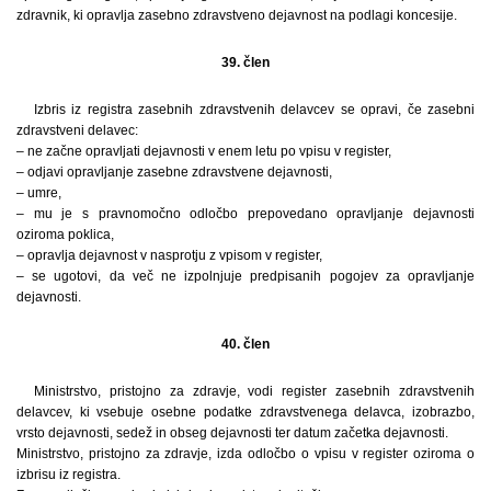
zdravnik, ki opravlja zasebno zdravstveno dejavnost na podlagi koncesije.
39. člen
Izbris iz registra zasebnih zdravstvenih delavcev se opravi, če zasebni
zdravstveni delavec:
– ne začne opravljati dejavnosti v enem letu po vpisu v register,
– odjavi opravljanje zasebne zdravstvene dejavnosti,
– umre,
– mu je s pravnomočno odločbo prepovedano opravljanje dejavnosti
oziroma poklica,
– opravlja dejavnost v nasprotju z vpisom v register,
– se ugotovi, da več ne izpolnjuje predpisanih pogojev za opravljanje
dejavnosti.
40. člen
Ministrstvo, pristojno za zdravje, vodi register zasebnih zdravstvenih
delavcev, ki vsebuje osebne podatke zdravstvenega delavca, izobrazbo,
vrsto dejavnosti, sedež in obseg dejavnosti ter datum začetka dejavnosti.
Ministrstvo, pristojno za zdravje, izda odločbo o vpisu v register oziroma o
izbrisu iz registra.