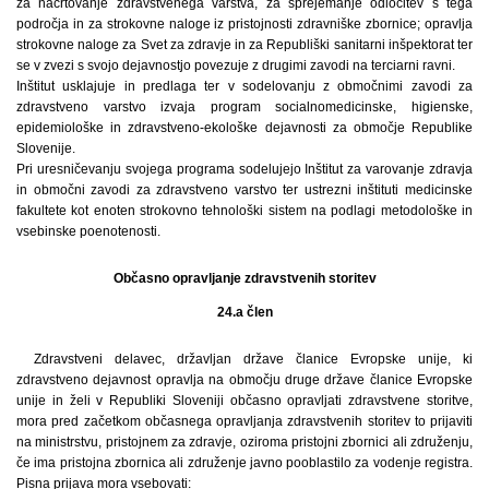
za načrtovanje zdravstvenega varstva, za sprejemanje odločitev s tega
področja in za strokovne naloge iz pristojnosti zdravniške zbornice; opravlja
strokovne naloge za Svet za zdravje in za Republiški sanitarni inšpektorat ter
se v zvezi s svojo dejavnostjo povezuje z drugimi zavodi na terciarni ravni.
Inštitut usklajuje in predlaga ter v sodelovanju z območnimi zavodi za
zdravstveno varstvo izvaja program socialnomedicinske, higienske,
epidemiološke in zdravstveno-ekološke dejavnosti za območje Republike
Slovenije.
Pri uresničevanju svojega programa sodelujejo Inštitut za varovanje zdravja
in območni zavodi za zdravstveno varstvo ter ustrezni inštituti medicinske
fakultete kot enoten strokovno tehnološki sistem na podlagi metodološke in
vsebinske poenotenosti.
Občasno opravljanje zdravstvenih storitev
24.a člen
Zdravstveni delavec, državljan države članice Evropske unije, ki
zdravstveno dejavnost opravlja na območju druge države članice Evropske
unije in želi v Republiki Sloveniji občasno opravljati zdravstvene storitve,
mora pred začetkom občasnega opravljanja zdravstvenih storitev to prijaviti
na ministrstvu, pristojnem za zdravje, oziroma pristojni zbornici ali združenju,
če ima pristojna zbornica ali združenje javno pooblastilo za vodenje registra.
Pisna prijava mora vsebovati: