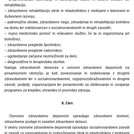
rehabilitacijo;
– zdravstveno rehabilitacijo otrok in mladostnikov z motnjami v telesnem in
duševnem razvoju;
– patronažne obiske, zdravstveno nego, zdravljenje in rehabilitacijo bolnikov
na domu ter oskrbovancev v socialnovarstvenih in drugih zavodih;
– nujno medicinsko pomoč in reševalno službo, če ta ni organizirana pri
bolnišnici;
– zdravstvene preglede športnikov;
– zdravstvene preglede nabornikov;
– ugotavljanje začasne nezmožnosti za delo;
– diagnostične in terapevtske storitve.
Naloga zdravstvenih delavcev v osnovni zdravstveni dejavnosti na
posameznem območju je tudi povezovanje in sodelovanje z drugimi
zdravstvenimi ter s socialnovarstvenimi, vzgojnoizobraževalnimi in drugimi
zavodi, podjetji, organizacijami ter posamezniki za oblikovanje in izvajanje
programov za krepitev, ohranitev in povrnitev zdravja.
8. člen
Osnovno zdravstveno dejavnost opravljajo zdravstveni domovi,
zdravstvene postaje in zasebni zdravstveni delavci.
V okviru osnovne zdravstvene dejavnosti opravljajo socialnovarstveni zavodi
in zavodi za usposabljanje in izobraževanje otrok in mladostnikov z motnjami