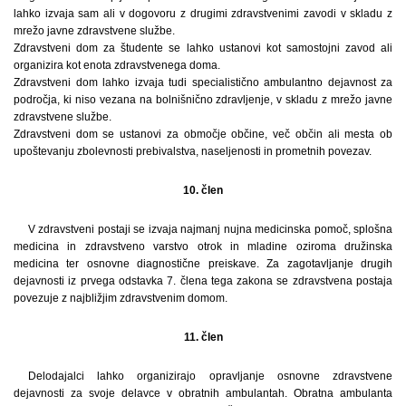
lahko izvaja sam ali v dogovoru z drugimi zdravstvenimi zavodi v skladu z
mrežo javne zdravstvene službe.
Zdravstveni dom za študente se lahko ustanovi kot samostojni zavod ali
organizira kot enota zdravstvenega doma.
Zdravstveni dom lahko izvaja tudi specialistično ambulantno dejavnost za
področja, ki niso vezana na bolnišnično zdravljenje, v skladu z mrežo javne
zdravstvene službe.
Zdravstveni dom se ustanovi za območje občine, več občin ali mesta ob
upoštevanju zbolevnosti prebivalstva, naseljenosti in prometnih povezav.
10. člen
V zdravstveni postaji se izvaja najmanj nujna medicinska pomoč, splošna
medicina in zdravstveno varstvo otrok in mladine oziroma družinska
medicina ter osnovne diagnostične preiskave. Za zagotavljanje drugih
dejavnosti iz prvega odstavka 7. člena tega zakona se zdravstvena postaja
povezuje z najbližjim zdravstvenim domom.
11. člen
Delodajalci lahko organizirajo opravljanje osnovne zdravstvene
dejavnosti za svoje delavce v obratnih ambulantah. Obratna ambulanta