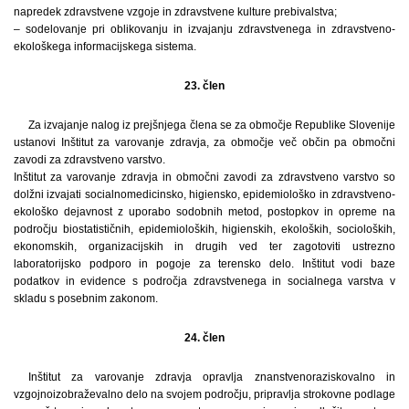
napredek zdravstvene vzgoje in zdravstvene kulture prebivalstva;
– sodelovanje pri oblikovanju in izvajanju zdravstvenega in zdravstveno-
ekološkega informacijskega sistema.
23. člen
Za izvajanje nalog iz prejšnjega člena se za območje Republike Slovenije
ustanovi Inštitut za varovanje zdravja, za območje več občin pa območni
zavodi za zdravstveno varstvo.
Inštitut za varovanje zdravja in območni zavodi za zdravstveno varstvo so
dolžni izvajati socialnomedicinsko, higiensko, epidemiološko in zdravstveno-
ekološko dejavnost z uporabo sodobnih metod, postopkov in opreme na
področju biostatističnih, epidemioloških, higienskih, ekoloških, socioloških,
ekonomskih, organizacijskih in drugih ved ter zagotoviti ustrezno
laboratorijsko podporo in pogoje za terensko delo. Inštitut vodi baze
podatkov in evidence s področja zdravstvenega in socialnega varstva v
skladu s posebnim zakonom.
24. člen
Inštitut za varovanje zdravja opravlja znanstvenoraziskovalno in
vzgojnoizobraževalno delo na svojem področju, pripravlja strokovne podlage