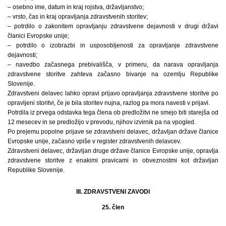
– osebno ime, datum in kraj rojstva, državljanstvo;
– vrsto, čas in kraj opravljanja zdravstvenih storitev;
– potrdilo o zakonitem opravljanju zdravstvene dejavnosti v drugi državi
članici Evropske unije;
– potrdilo o izobrazbi in usposobljenosti za opravljanje zdravstvene
dejavnosti;
– navedbo začasnega prebivališča, v primeru, da narava opravljanja
zdravstvene storitve zahteva začasno bivanje na ozemlju Republike
Slovenije.
Zdravstveni delavec lahko opravi prijavo opravljanja zdravstvene storitve po
opravljeni storitvi, če je bila storitev nujna, razlog pa mora navesti v prijavi.
Potrdila iz prvega odstavka tega člena ob predložitvi ne smejo biti starejša od
12 mesecev in se predložijo v prevodu, njihov izvirnik pa na vpogled.
Po prejemu popolne prijave se zdravstveni delavec, državljan države članice
Evropske unije, začasno vpiše v register zdravstvenih delavcev.
Zdravstveni delavec, državljan druge države članice Evropske unije, opravlja
zdravstvene storitve z enakimi pravicami in obveznostmi kot državljan
Republike Slovenije.
III. ZDRAVSTVENI ZAVODI
25. člen