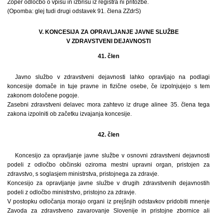
Zoper odločbo o vpisu in izbrisu iz registra ni pritožbe.
(Opomba: glej tudi drugi odstavek 91. člena ZZdrS)
V. KONCESIJA ZA OPRAVLJANJE JAVNE SLUŽBE
V ZDRAVSTVENI DEJAVNOSTI
41. člen
Javno službo v zdravstveni dejavnosti lahko opravljajo na podlagi
koncesije domače in tuje pravne in fizične osebe, če izpolnjujejo s tem
zakonom določene pogoje.
Zasebni zdravstveni delavec mora zahtevo iz druge alinee 35. člena tega
zakona izpolniti ob začetku izvajanja koncesije.
42. člen
Koncesijo za opravljanje javne službe v osnovni zdravstveni dejavnosti
podeli z odločbo občinski oziroma mestni upravni organ, pristojen za
zdravstvo, s soglasjem ministrstva, pristojnega za zdravje.
Koncesijo za opravljanje javne službe v drugih zdravstvenih dejavnostih
podeli z odločbo ministrstvo, pristojno za zdravje.
V postopku odločanja morajo organi iz prejšnjih odstavkov pridobiti mnenje
Zavoda za zdravstveno zavarovanje Slovenije in pristojne zbornice ali