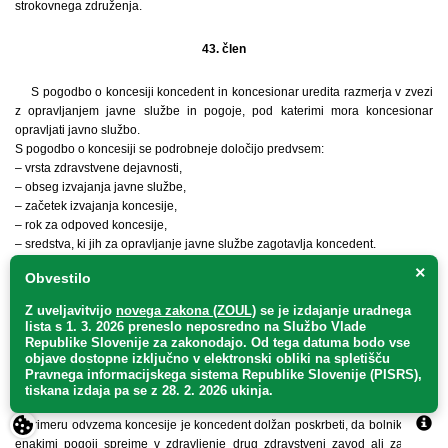
strokovnega združenja.
43. člen
S pogodbo o koncesiji koncedent in koncesionar uredita razmerja v zvezi
z opravljanjem javne službe in pogoje, pod katerimi mora koncesionar
opravljati javno službo.
S pogodbo o koncesiji se podrobneje določijo predvsem:
– vrsta zdravstvene dejavnosti,
– obseg izvajanja javne službe,
– začetek izvajanja koncesije,
– rok za odpoved koncesije,
– sredstva, ki jih za opravljanje javne službe zagotavlja koncedent.
×
Obvestilo
44. člen
Z uveljavitvijo
novega zakona (ZOUL)
se je
izdajanje uradnega
lista s 1. 3. 2026 preneslo
neposredno
na Službo Vlade
Kadar se ugotovi, da koncesionar ne opravlja javne službe v skladu s
Republike Slovenije za zakonodajo
. Od tega datuma bodo vse
predpisi, odločbo o koncesiji ter pogodbo o koncesiji, mu koncedent določi
objave dostopne izključno v elektronski obliki na spletišču
rok za odpravo pomanjkljivosti.
Pravnega informacijskega sistema Republike Slovenije (PISRS),
Če koncesionar ugotovljenih pomanjkljivosti ne odpravi v določenem roku,
tiskana izdaja pa se z 28. 2. 2026 ukinja.
se koncesija odvzame z odločbo.
V primeru odvzema koncesije je koncedent dolžan poskrbeti, da bolnike pod
enakimi pogoji sprejme v zdravljenje drug zdravstveni zavod ali zasebni