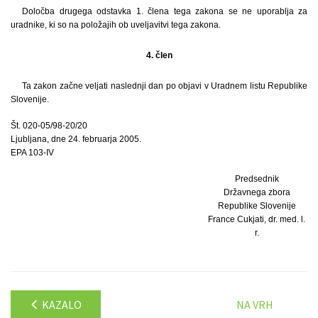
Določba drugega odstavka 1. člena tega zakona se ne uporablja za
uradnike, ki so na položajih ob uveljavitvi tega zakona.
4. člen
Ta zakon začne veljati naslednji dan po objavi v Uradnem listu Republike
Slovenije.
Št. 020-05/98-20/20
Ljubljana, dne 24. februarja 2005.
EPA 103-IV
Predsednik
Državnega zbora
Republike Slovenije
France Cukjati, dr. med. l.
r.
KAZALO
NA VRH