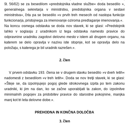
št. 56/02) se za besedilom »predstojnika vladne službe« doda besedilo »,
generalnega sekretarja v ministrstvu, predstojnika organa v sestavi
ministrstva«, črta pa se besedilo »v prvih treh mesecih od nastopa funkcije
funkcionarja, pristojnega za imenovanje oziroma predlaganje imenovanja.«.
Na koncu osmega odstavka se doda nov stavek, ki se glasi: »Predstojnik
lahko v soglasju z uradnikom iz tega odstavka namesto pravice do
odpravnine uradniku zagotovi delovno mesto v istem ali drugem organu, na
katerem se delo opravlja v nazivu iste stopnje, kot se opravlja delo na
položaju, s katerega je bil uradnik razrešen.«.
2. člen
V prvem odstavku 193. člena se v drugem stavku besedilo »v dveh letih«
nadomesti z besedilom »v treh letih«. Doda se nov tretji stavek, ki se glasi:
»Šteje se, da izpolnjujejo pogoj glede strokovnega izpita po tem zakonu
uradniki, ki jim na dan, ko se začne uporabljati ta zakon, do izpolnitve
minimalnih pogojev za pridobitev pravice do starostne pokojnine, manjka
manj kot tri leta delovne dobe.«.
PREHODNA IN KONČNA DOLOČBA
3. člen