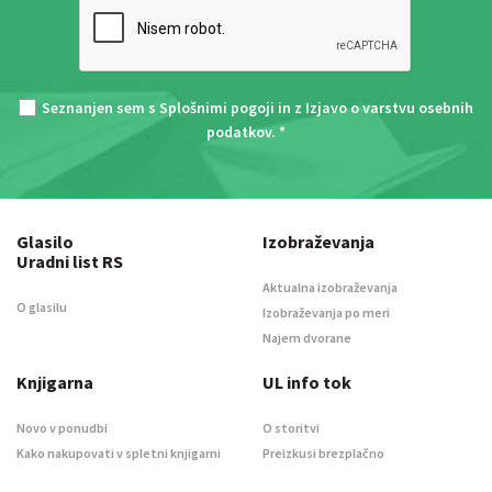
Seznanjen sem s
Splošnimi pogoji
in z
Izjavo o varstvu osebnih
podatkov
. *
Glasilo
Izobraževanja
Uradni list RS
Aktualna izobraževanja
O glasilu
Izobraževanja po meri
Najem dvorane
Knjigarna
UL info tok
Novo v ponudbi
O storitvi
Kako nakupovati v spletni knjigarni
Preizkusi brezplačno