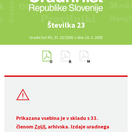
Številka 23
Uradni list RS, št. 23/2005 z dne 10. 3. 2005
Prikazana vsebina je v skladu s 33.
členom
ZoUL
arhivska. Izdaje uradnega