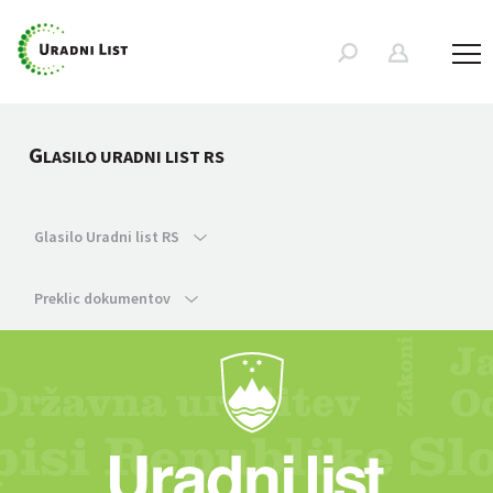
G
LASILO URADNI LIST RS
Glasilo Uradni list RS
Preklic dokumentov