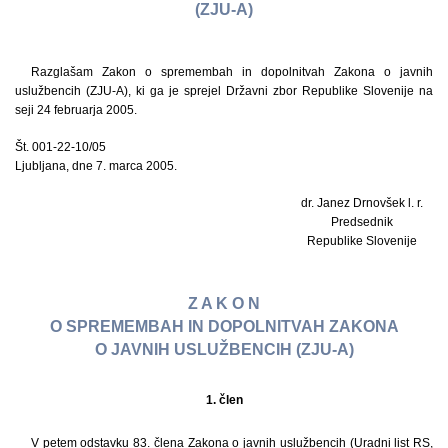
(ZJU-A)
Razglašam Zakon o spremembah in dopolnitvah Zakona o javnih
uslužbencih (ZJU-A), ki ga je sprejel Državni zbor Republike Slovenije na
seji 24 februarja 2005.
Št. 001-22-10/05
Ljubljana, dne 7. marca 2005.
dr. Janez Drnovšek l. r.
Predsednik
Republike Slovenije
Z A K O N
O SPREMEMBAH IN DOPOLNITVAH ZAKONA
O JAVNIH USLUŽBENCIH (ZJU-A)
1. člen
V petem odstavku 83. člena Zakona o javnih uslužbencih (Uradni list RS,