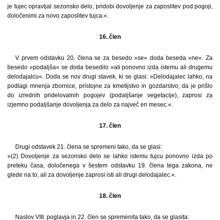
je tujec opravljal sezonsko delo, pridobi dovoljenje za zaposlitev pod pogoji,
določenimi za novo zaposlitev tujca.«.
16. člen
V prvem odstavku 20. člena se za besedo »se« doda beseda »ne«. Za
besedo »podaljša« se doda besedilo »ali ponovno izda istemu ali drugemu
delodajalcu«. Doda se nov drugi stavek, ki se glasi: »Delodajalec lahko, na
podlagi mnenja zbornice, pristojne za kmetijstvo in gozdarstvo, da je prišlo
do izrednih pridelovalnih pogojev (podaljšanje vegetacije), zaprosi za
izjemno podaljšanje dovoljenja za delo za največ en mesec.«.
17. člen
Drugi odstavek 21. člena se spremeni tako, da se glasi:
»(2) Dovoljenje za sezonsko delo se lahko istemu tujcu ponovno izda po
preteku časa, določenega v šestem odstavku 19. člena tega zakona, ne
glede na to, ali za dovoljenje zaprosi isti ali drugi delodajalec.«.
18. člen
Naslov VIII. poglavja in 22. člen se spremenita tako, da se glasita: