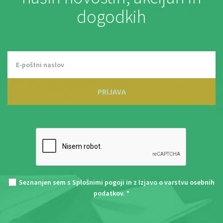
dogodkih
PRIJAVA
Seznanjen sem s
Splošnimi pogoji
in z
Izjavo o varstvu osebnih
podatkov
. *