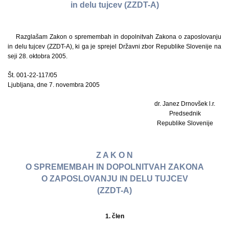
in delu tujcev (ZZDT-A)
Razglašam Zakon o spremembah in dopolnitvah Zakona o zaposlovanju
in delu tujcev (ZZDT-A), ki ga je sprejel Državni zbor Republike Slovenije na
seji 28. oktobra 2005.
Št. 001-22-117/05
Ljubljana, dne 7. novembra 2005
dr. Janez Drnovšek l.r.
Predsednik
Republike Slovenije
Z A K O N
O SPREMEMBAH IN DOPOLNITVAH ZAKONA
O ZAPOSLOVANJU IN DELU TUJCEV
(ZZDT-A)
1. člen