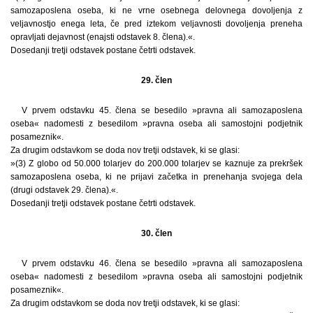
samozaposlena oseba, ki ne vrne osebnega delovnega dovoljenja z
veljavnostjo enega leta, če pred iztekom veljavnosti dovoljenja preneha
opravljati dejavnost (enajsti odstavek 8. člena).«.
Dosedanji tretji odstavek postane četrti odstavek.
29. člen
V prvem odstavku 45. člena se besedilo »pravna ali samozaposlena
oseba« nadomesti z besedilom »pravna oseba ali samostojni podjetnik
posameznik«.
Za drugim odstavkom se doda nov tretji odstavek, ki se glasi:
»(3) Z globo od 50.000 tolarjev do 200.000 tolarjev se kaznuje za prekršek
samozaposlena oseba, ki ne prijavi začetka in prenehanja svojega dela
(drugi odstavek 29. člena).«.
Dosedanji tretji odstavek postane četrti odstavek.
30. člen
V prvem odstavku 46. člena se besedilo »pravna ali samozaposlena
oseba« nadomesti z besedilom »pravna oseba ali samostojni podjetnik
posameznik«.
Za drugim odstavkom se doda nov tretji odstavek, ki se glasi: