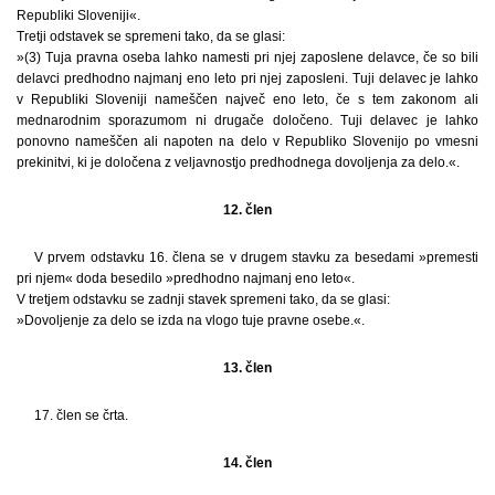
Republiki Sloveniji«.
Tretji odstavek se spremeni tako, da se glasi:
»(3) Tuja pravna oseba lahko namesti pri njej zaposlene delavce, če so bili
delavci predhodno najmanj eno leto pri njej zaposleni. Tuji delavec je lahko
v Republiki Sloveniji nameščen največ eno leto, če s tem zakonom ali
mednarodnim sporazumom ni drugače določeno. Tuji delavec je lahko
ponovno nameščen ali napoten na delo v Republiko Slovenijo po vmesni
prekinitvi, ki je določena z veljavnostjo predhodnega dovoljenja za delo.«.
12. člen
V prvem odstavku 16. člena se v drugem stavku za besedami »premesti
pri njem« doda besedilo »predhodno najmanj eno leto«.
V tretjem odstavku se zadnji stavek spremeni tako, da se glasi:
»Dovoljenje za delo se izda na vlogo tuje pravne osebe.«.
13. člen
17. člen se črta.
14. člen