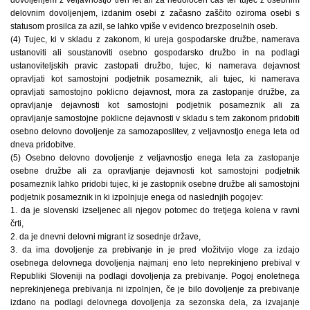
delovnim dovoljenjem, izdanim osebi z začasno zaščito oziroma osebi s
statusom prosilca za azil, se lahko vpiše v evidenco brezposelnih oseb.
(4) Tujec, ki v skladu z zakonom, ki ureja gospodarske družbe, namerava
ustanoviti ali soustanoviti osebno gospodarsko družbo in na podlagi
ustanoviteljskih pravic zastopati družbo, tujec, ki namerava dejavnost
opravljati kot samostojni podjetnik posameznik, ali tujec, ki namerava
opravljati samostojno poklicno dejavnost, mora za zastopanje družbe, za
opravljanje dejavnosti kot samostojni podjetnik posameznik ali za
opravljanje samostojne poklicne dejavnosti v skladu s tem zakonom pridobiti
osebno delovno dovoljenje za samozaposlitev, z veljavnostjo enega leta od
dneva pridobitve.
(5) Osebno delovno dovoljenje z veljavnostjo enega leta za zastopanje
osebne družbe ali za opravljanje dejavnosti kot samostojni podjetnik
posameznik lahko pridobi tujec, ki je zastopnik osebne družbe ali samostojni
podjetnik posameznik in ki izpolnjuje enega od naslednjih pogojev:
1. da je slovenski izseljenec ali njegov potomec do tretjega kolena v ravni
črti,
2. da je dnevni delovni migrant iz sosednje države,
3. da ima dovoljenje za prebivanje in je pred vložitvijo vloge za izdajo
osebnega delovnega dovoljenja najmanj eno leto neprekinjeno prebival v
Republiki Sloveniji na podlagi dovoljenja za prebivanje. Pogoj enoletnega
neprekinjenega prebivanja ni izpolnjen, če je bilo dovoljenje za prebivanje
izdano na podlagi delovnega dovoljenja za sezonska dela, za izvajanje