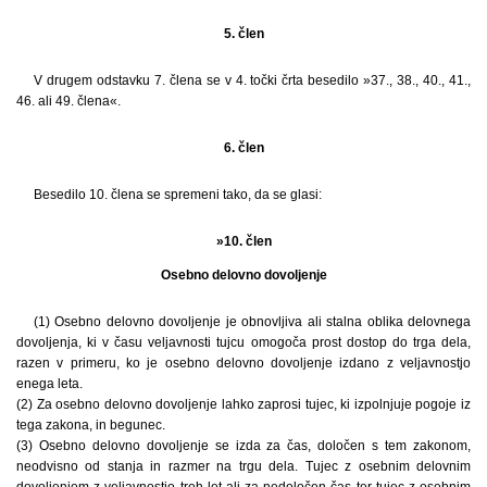
5. člen
V drugem odstavku 7. člena se v 4. točki črta besedilo »37., 38., 40., 41.,
46. ali 49. člena«.
6. člen
Besedilo 10. člena se spremeni tako, da se glasi:
»10. člen
Osebno delovno dovoljenje
(1) Osebno delovno dovoljenje je obnovljiva ali stalna oblika delovnega
dovoljenja, ki v času veljavnosti tujcu omogoča prost dostop do trga dela,
razen v primeru, ko je osebno delovno dovoljenje izdano z veljavnostjo
enega leta.
(2) Za osebno delovno dovoljenje lahko zaprosi tujec, ki izpolnjuje pogoje iz
tega zakona, in begunec.
(3) Osebno delovno dovoljenje se izda za čas, določen s tem zakonom,
neodvisno od stanja in razmer na trgu dela. Tujec z osebnim delovnim
dovoljenjem z veljavnostjo treh let ali za nedoločen čas ter tujec z osebnim