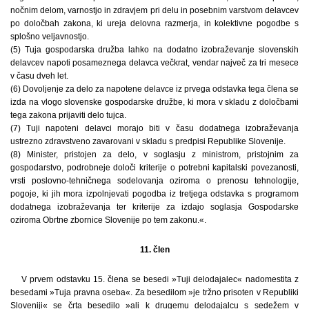
nočnim delom, varnostjo in zdravjem pri delu in posebnim varstvom delavcev
po določbah zakona, ki ureja delovna razmerja, in kolektivne pogodbe s
splošno veljavnostjo.
(5) Tuja gospodarska družba lahko na dodatno izobraževanje slovenskih
delavcev napoti posameznega delavca večkrat, vendar največ za tri mesece
v času dveh let.
(6) Dovoljenje za delo za napotene delavce iz prvega odstavka tega člena se
izda na vlogo slovenske gospodarske družbe, ki mora v skladu z določbami
tega zakona prijaviti delo tujca.
(7) Tuji napoteni delavci morajo biti v času dodatnega izobraževanja
ustrezno zdravstveno zavarovani v skladu s predpisi Republike Slovenije.
(8) Minister, pristojen za delo, v soglasju z ministrom, pristojnim za
gospodarstvo, podrobneje določi kriterije o potrebni kapitalski povezanosti,
vrsti poslovno-tehničnega sodelovanja oziroma o prenosu tehnologije,
pogoje, ki jih mora izpolnjevati pogodba iz tretjega odstavka s programom
dodatnega izobraževanja ter kriterije za izdajo soglasja Gospodarske
oziroma Obrtne zbornice Slovenije po tem zakonu.«.
11. člen
V prvem odstavku 15. člena se besedi »Tuji delodajalec« nadomestita z
besedami »Tuja pravna oseba«. Za besedilom »je tržno prisoten v Republiki
Sloveniji« se črta besedilo »ali k drugemu delodajalcu s sedežem v