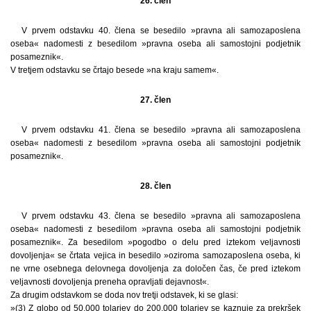
26. člen
V prvem odstavku 40. člena se besedilo »pravna ali samozaposlena
oseba« nadomesti z besedilom »pravna oseba ali samostojni podjetnik
posameznik«.
V tretjem odstavku se črtajo besede »na kraju samem«.
27. člen
V prvem odstavku 41. člena se besedilo »pravna ali samozaposlena
oseba« nadomesti z besedilom »pravna oseba ali samostojni podjetnik
posameznik«.
28. člen
V prvem odstavku 43. člena se besedilo »pravna ali samozaposlena
oseba« nadomesti z besedilom »pravna oseba ali samostojni podjetnik
posameznik«. Za besedilom »pogodbo o delu pred iztekom veljavnosti
dovoljenja« se črtata vejica in besedilo »oziroma samozaposlena oseba, ki
ne vrne osebnega delovnega dovoljenja za določen čas, če pred iztekom
veljavnosti dovoljenja preneha opravljati dejavnost«.
Za drugim odstavkom se doda nov tretji odstavek, ki se glasi:
»(3) Z globo od 50.000 tolarjev do 200.000 tolarjev se kaznuje za prekršek