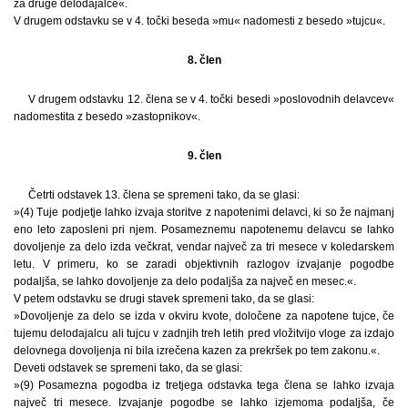
za druge delodajalce«.
V drugem odstavku se v 4. točki beseda »mu« nadomesti z besedo »tujcu«.
8. člen
V drugem odstavku 12. člena se v 4. točki besedi »poslovodnih delavcev«
nadomestita z besedo »zastopnikov«.
9. člen
Četrti odstavek 13. člena se spremeni tako, da se glasi:
»(4) Tuje podjetje lahko izvaja storitve z napotenimi delavci, ki so že najmanj
eno leto zaposleni pri njem. Posameznemu napotenemu delavcu se lahko
dovoljenje za delo izda večkrat, vendar največ za tri mesece v koledarskem
letu. V primeru, ko se zaradi objektivnih razlogov izvajanje pogodbe
podaljša, se lahko dovoljenje za delo podaljša za največ en mesec.«.
V petem odstavku se drugi stavek spremeni tako, da se glasi:
»Dovoljenje za delo se izda v okviru kvote, določene za napotene tujce, če
tujemu delodajalcu ali tujcu v zadnjih treh letih pred vložitvijo vloge za izdajo
delovnega dovoljenja ni bila izrečena kazen za prekršek po tem zakonu.«.
Deveti odstavek se spremeni tako, da se glasi:
»(9) Posamezna pogodba iz tretjega odstavka tega člena se lahko izvaja
največ tri mesece. Izvajanje pogodbe se lahko izjemoma podaljša, če