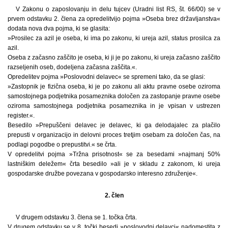
V Zakonu o zaposlovanju in delu tujcev (Uradni list RS, št. 66/00) se v
prvem odstavku 2. člena za opredelitvijo pojma »Oseba brez državljanstva«
dodata nova dva pojma, ki se glasita:
»Prosilec za azil je oseba, ki ima po zakonu, ki ureja azil, status prosilca za
azil.
Oseba z začasno zaščito je oseba, ki ji je po zakonu, ki ureja začasno zaščito
razseljenih oseb, dodeljena začasna zaščita.«.
Opredelitev pojma »Poslovodni delavec« se spremeni tako, da se glasi:
»Zastopnik je fizična oseba, ki je po zakonu ali aktu pravne osebe oziroma
samostojnega podjetnika posameznika določen za zastopanje pravne osebe
oziroma samostojnega podjetnika posameznika in je vpisan v ustrezen
register.«.
Besedilo »Prepuščeni delavec je delavec, ki ga delodajalec za plačilo
prepusti v organizacijo in delovni proces tretjim osebam za določen čas, na
podlagi pogodbe o prepustitvi.« se črta.
V opredelitvi pojma »Tržna prisotnost« se za besedami »najmanj 50%
lastniškim deležem« črta besedilo »ali je v skladu z zakonom, ki ureja
gospodarske družbe povezana v gospodarsko interesno združenje«.
2. člen
V drugem odstavku 3. člena se 1. točka črta.
V drugem odstavku se v 8. točki besedi »poslovodni delavci« nadomestita z