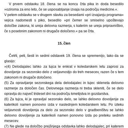
V prvem odstavku 18. člena se na koncu črta pika in doda besedilo
»oziroma za eno leto, če se usposabljanje izvaja na področju medicine.«.
V petem odstavku se v drugem stavku za besedami »pri izvajanju programa«
vejica nadomesti s piko, besedilo »pri čemer se smiselno upoštevajo
določbe zakona, ki ureja delovna razmerja, s katerim se ureja pripravništvo,
če s posebnim zakonom ni drugače določeno.« pa se črta.
15. člen
Četrti, peti, šesti in sedmi odstavek 19. člena se spremenijo, tako da se
glasijo:
»(4) Delodajalec lahko za tujca le enkrat v koledarskem letu zaprosi za
dovoljenje za sezonsko delo z veljavnostjo do treh mesecev, razen če s tem
zakonom ni drugače določeno.
(5) Za opravljanje sezonskega dela delodajalec in tujec skleneta delovno
razmerje za določen čas. Delovnega razmerja ni treba skleniti, če se delo
opravlja do največ trideset dni na področju kmetijstva in gozdarstva.
(6) Za tujca, ki je opravljal sezonsko delo, se lahko delovno dovoljenje za
katerikoli namen ponovno izda v naslednjem koledarskem letu. Po izteku
veljavnosti dovoljenja za delo za sezonsko delo v gradbeništvu se lahko
delovno dovoljenje za katerikoli namen ponovno izda po preteku sedmih
mesecev.
(7) Ne glede na določbo prejšnjega odstavka lahko delodajalec, pri katerem