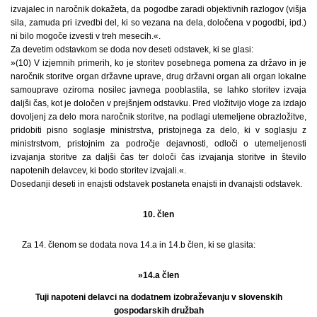
izvajalec in naročnik dokažeta, da pogodbe zaradi objektivnih razlogov (višja
sila, zamuda pri izvedbi del, ki so vezana na dela, določena v pogodbi, ipd.)
ni bilo mogoče izvesti v treh mesecih.«.
Za devetim odstavkom se doda nov deseti odstavek, ki se glasi:
»(10) V izjemnih primerih, ko je storitev posebnega pomena za državo in je
naročnik storitve organ državne uprave, drug državni organ ali organ lokalne
samouprave oziroma nosilec javnega pooblastila, se lahko storitev izvaja
daljši čas, kot je določen v prejšnjem odstavku. Pred vložitvijo vloge za izdajo
dovoljenj za delo mora naročnik storitve, na podlagi utemeljene obrazložitve,
pridobiti pisno soglasje ministrstva, pristojnega za delo, ki v soglasju z
ministrstvom, pristojnim za področje dejavnosti, odloči o utemeljenosti
izvajanja storitve za daljši čas ter določi čas izvajanja storitve in število
napotenih delavcev, ki bodo storitev izvajali.«.
Dosedanji deseti in enajsti odstavek postaneta enajsti in dvanajsti odstavek.
10. člen
Za 14. členom se dodata nova 14.a in 14.b člen, ki se glasita:
»14.a člen
Tuji napoteni delavci na dodatnem izobraževanju v slovenskih
gospodarskih družbah