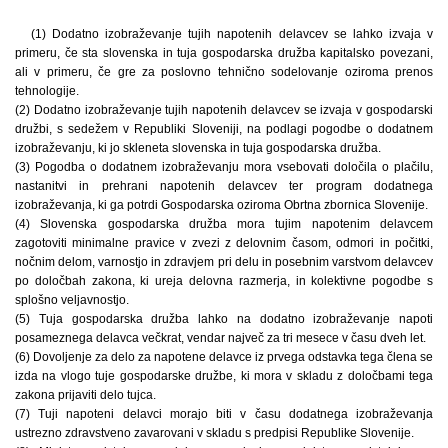
(1) Dodatno izobraževanje tujih napotenih delavcev se lahko izvaja v
primeru, če sta slovenska in tuja gospodarska družba kapitalsko povezani,
ali v primeru, če gre za poslovno tehnično sodelovanje oziroma prenos
tehnologije.
(2) Dodatno izobraževanje tujih napotenih delavcev se izvaja v gospodarski
družbi, s sedežem v Republiki Sloveniji, na podlagi pogodbe o dodatnem
izobraževanju, ki jo skleneta slovenska in tuja gospodarska družba.
(3) Pogodba o dodatnem izobraževanju mora vsebovati določila o plačilu,
nastanitvi in prehrani napotenih delavcev ter program dodatnega
izobraževanja, ki ga potrdi Gospodarska oziroma Obrtna zbornica Slovenije.
(4) Slovenska gospodarska družba mora tujim napotenim delavcem
zagotoviti minimalne pravice v zvezi z delovnim časom, odmori in počitki,
nočnim delom, varnostjo in zdravjem pri delu in posebnim varstvom delavcev
po določbah zakona, ki ureja delovna razmerja, in kolektivne pogodbe s
splošno veljavnostjo.
(5) Tuja gospodarska družba lahko na dodatno izobraževanje napoti
posameznega delavca večkrat, vendar največ za tri mesece v času dveh let.
(6) Dovoljenje za delo za napotene delavce iz prvega odstavka tega člena se
izda na vlogo tuje gospodarske družbe, ki mora v skladu z določbami tega
zakona prijaviti delo tujca.
(7) Tuji napoteni delavci morajo biti v času dodatnega izobraževanja
ustrezno zdravstveno zavarovani v skladu s predpisi Republike Slovenije.