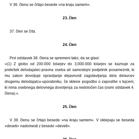
V 36. členu se črtajo besede »na kraju samem«.
23. člen
37. člen se črta.
24. člen
Prvi odstavek 38. člena se spremeni tako, da se glasi:
»(1) Z globo od 200.000 tolarjev do 3,000.000 tolarjev se kaznuje za
prekršek delodajalec-pravna oseba ali samostojni podjetnik posameznik, ki
mu zakon dovoljuje opravljanje dejavnosti zagotavljanja dela delavcev
drugemu delodajalcu-uporabniku, če sklene pogodbo o zaposlitvi s tujcem,
ki nima osebnega delovnega dovoljenja za nedoločen čas (osmi odstavek 4.
člena).«.
25. člen
V 39. členu se črtajo besede »na kraju samem«. V oklepaju se beseda
»deseti« nadomesti z besedo »deveti«.