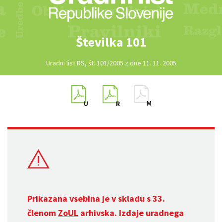
Številka 101
Uradni list RS, št. 101/2005 z dne 11. 11. 2005
Prikazana vsebina je v skladu s 33.
členom
ZoUL
arhivska. Izdaje uradnega