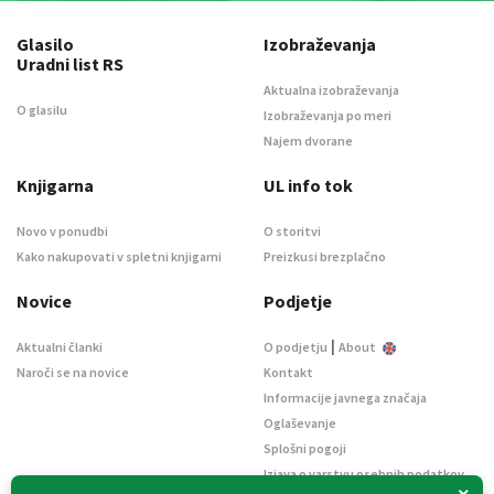
Glasilo
Izobraževanja
Uradni list RS
Aktualna izobraževanja
O glasilu
Izobraževanja po meri
Najem dvorane
Knjigarna
UL info tok
Novo v ponudbi
O storitvi
Kako nakupovati v spletni knjigarni
Preizkusi brezplačno
Novice
Podjetje
|
Aktualni članki
O podjetju
About
Naroči se na novice
Kontakt
Informacije javnega značaja
Oglaševanje
Splošni pogoji
Izjava o varstvu osebnih podatkov