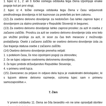
1. tujec iz 1., 2. ali 3. točke osmega odstavka tega člena izpolnjuje enake
pogoje kot pri prvi vlogi,
2. tujec iz 4. točke osmega odstavka tega člena v času veljavnosti
predhodnega dovoljenja ni bil kaznovan za prekršek po tem zakonu.
(12) Za osebno delovno dovoljenje za nedoločen čas lahko zaprosi tujec z
dovoljenjem za stalno prebivanje v Republiki Sloveniji in begunec.
(13) Za osebno delovno dovoljenje lahko zaprosi prosilec za azil in oseba z
začasno zaščito. Prosilcu za azil se osebno delovno dovoljenje izda eno leto
po vložitvi prošnje za azil, in sicer za čas treh mesecev z možnostjo
podaljšanja. Osebi z začasno zaščito se osebno delovno dovoljenje izda za
čas trajanja statusa osebe z začasno zaščito.
(14) Osebno delovno dovoljenje preneha veljati:
1. s potekom časa, če niso izpolnjeni pogoji za obnovitev,
2. če se tujec odpove osebnemu delovnemu dovoljenju,
3. če tujec pridobi državljanstvo Republike Slovenije,
4. v primeru smrti tujca.
(15) Zavezanec za prijavo in odjavo dela tujca je vsakokratni delodajalec, ki
s tujcem sklene delovno razmerje, oziroma tujec sam v primeru
samozaposlitve.«.
7. člen
V prvem odstavku 11. člena se črta besedilo »in ne sme opravljati storitev