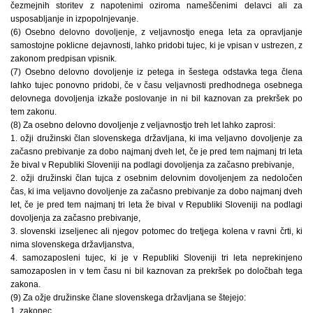
čezmejnih storitev z napotenimi oziroma nameščenimi delavci ali za
usposabljanje in izpopolnjevanje.
(6) Osebno delovno dovoljenje, z veljavnostjo enega leta za opravljanje
samostojne poklicne dejavnosti, lahko pridobi tujec, ki je vpisan v ustrezen, z
zakonom predpisan vpisnik.
(7) Osebno delovno dovoljenje iz petega in šestega odstavka tega člena
lahko tujec ponovno pridobi, če v času veljavnosti predhodnega osebnega
delovnega dovoljenja izkaže poslovanje in ni bil kaznovan za prekršek po
tem zakonu.
(8) Za osebno delovno dovoljenje z veljavnostjo treh let lahko zaprosi:
1. ožji družinski član slovenskega državljana, ki ima veljavno dovoljenje za
začasno prebivanje za dobo najmanj dveh let, če je pred tem najmanj tri leta
že bival v Republiki Sloveniji na podlagi dovoljenja za začasno prebivanje,
2. ožji družinski član tujca z osebnim delovnim dovoljenjem za nedoločen
čas, ki ima veljavno dovoljenje za začasno prebivanje za dobo najmanj dveh
let, če je pred tem najmanj tri leta že bival v Republiki Sloveniji na podlagi
dovoljenja za začasno prebivanje,
3. slovenski izseljenec ali njegov potomec do tretjega kolena v ravni črti, ki
nima slovenskega državljanstva,
4. samozaposleni tujec, ki je v Republiki Sloveniji tri leta neprekinjeno
samozaposlen in v tem času ni bil kaznovan za prekršek po določbah tega
zakona.
(9) Za ožje družinske člane slovenskega državljana se štejejo:
1. zakonec,