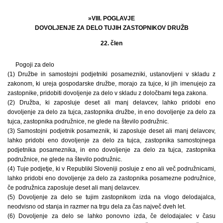
»VIII. POGLAVJE
DOVOLJENJE ZA DELO TUJIH ZASTOPNIKOV DRUŽB
22. člen
Pogoji za delo
(1) Družbe in samostojni podjetniki posamezniki, ustanovljeni v skladu z
zakonom, ki ureja gospodarske družbe, morajo za tujce, ki jih imenujejo za
zastopnike, pridobiti dovoljenje za delo v skladu z določbami tega zakona.
(2) Družba, ki zaposluje deset ali manj delavcev, lahko pridobi eno
dovoljenje za delo za tujca, zastopnika družbe, in eno dovoljenje za delo za
tujca, zastopnika podružnice, ne glede na število podružnic.
(3) Samostojni podjetnik posameznik, ki zaposluje deset ali manj delavcev,
lahko pridobi eno dovoljenje za delo za tujca, zastopnika samostojnega
podjetnika posameznika, in eno dovoljenje za delo za tujca, zastopnika
podružnice, ne glede na število podružnic.
(4) Tuje podjetje, ki v Republiki Sloveniji posluje z eno ali več podružnicami,
lahko pridobi eno dovoljenje za delo za zastopnika posamezne podružnice,
če podružnica zaposluje deset ali manj delavcev.
(5) Dovoljenje za delo se tujim zastopnikom izda na vlogo delodajalca,
neodvisno od stanja in razmer na trgu dela za čas največ dveh let.
(6) Dovoljenje za delo se lahko ponovno izda, če delodajalec v času