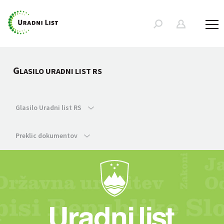
G
LASILO URADNI LIST RS
Glasilo Uradni list RS
Preklic dokumentov