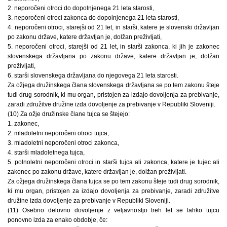
2. neporočeni otroci do dopolnjenega 21 leta starosti,
3. neporočeni otroci zakonca do dopolnjenega 21 leta starosti,
4. neporočeni otroci, starejši od 21 let, in starši, katere je slovenski državljan
po zakonu države, katere državljan je, dolžan preživljati,
5. neporočeni otroci, starejši od 21 let, in starši zakonca, ki jih je zakonec
slovenskega državljana po zakonu države, katere državljan je, dolžan
preživljati,
6. starši slovenskega državljana do njegovega 21 leta starosti.
Za ožjega družinskega člana slovenskega državljana se po tem zakonu šteje
tudi drug sorodnik, ki mu organ, pristojen za izdajo dovoljenja za prebivanje,
zaradi združitve družine izda dovoljenje za prebivanje v Republiki Sloveniji.
(10) Za ožje družinske člane tujca se štejejo:
1. zakonec,
2. mladoletni neporočeni otroci tujca,
3. mladoletni neporočeni otroci zakonca,
4. starši mladoletnega tujca,
5. polnoletni neporočeni otroci in starši tujca ali zakonca, katere je tujec ali
zakonec po zakonu države, katere državljan je, dolžan preživljati.
Za ožjega družinskega člana tujca se po tem zakonu šteje tudi drug sorodnik,
ki mu organ, pristojen za izdajo dovoljenja za prebivanje, zaradi združitve
družine izda dovoljenje za prebivanje v Republiki Sloveniji.
(11) Osebno delovno dovoljenje z veljavnostjo treh let se lahko tujcu
ponovno izda za enako obdobje, če: