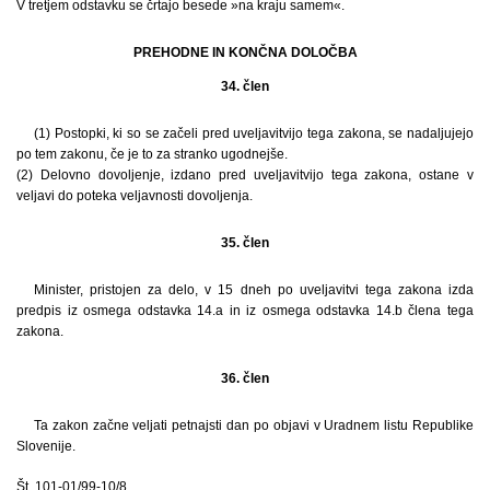
V tretjem odstavku se črtajo besede »na kraju samem«.
PREHODNE IN KONČNA DOLOČBA
34. člen
(1) Postopki, ki so se začeli pred uveljavitvijo tega zakona, se nadaljujejo
po tem zakonu, če je to za stranko ugodnejše.
(2) Delovno dovoljenje, izdano pred uveljavitvijo tega zakona, ostane v
veljavi do poteka veljavnosti dovoljenja.
35. člen
Minister, pristojen za delo, v 15 dneh po uveljavitvi tega zakona izda
predpis iz osmega odstavka 14.a in iz osmega odstavka 14.b člena tega
zakona.
36. člen
Ta zakon začne veljati petnajsti dan po objavi v Uradnem listu Republike
Slovenije.
Št. 101-01/99-10/8