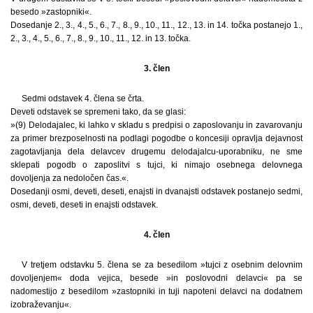
besedo »zastopniki«.
Dosedanje 2., 3., 4., 5., 6., 7., 8., 9., 10., 11., 12., 13. in 14. točka postanejo 1.,
2., 3., 4., 5., 6., 7., 8., 9., 10., 11., 12. in 13. točka.
3. člen
Sedmi odstavek 4. člena se črta.
Deveti odstavek se spremeni tako, da se glasi:
»(9) Delodajalec, ki lahko v skladu s predpisi o zaposlovanju in zavarovanju
za primer brezposelnosti na podlagi pogodbe o koncesiji opravlja dejavnost
zagotavljanja dela delavcev drugemu delodajalcu-uporabniku, ne sme
sklepati pogodb o zaposlitvi s tujci, ki nimajo osebnega delovnega
dovoljenja za nedoločen čas.«.
Dosedanji osmi, deveti, deseti, enajsti in dvanajsti odstavek postanejo sedmi,
osmi, deveti, deseti in enajsti odstavek.
4. člen
V tretjem odstavku 5. člena se za besedilom »tujci z osebnim delovnim
dovoljenjem« doda vejica, besede »in poslovodni delavci« pa se
nadomestijo z besedilom »zastopniki in tuji napoteni delavci na dodatnem
izobraževanju«.