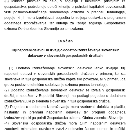
(8) Minister, pristojen za delo, v soglasju z ministrom, pristojnim za
gospodarstvo, podrobneje določi kriterije o potrebni kapitalski povezanosti,
vrsti poslovno-tehničnega sodelovanja oziroma o prenosu tehnologije,
pogoje, ki jih mora izpolnjevati pogodba iz tretjega odstavka s programom
dodatnega izobraževanja, ter kriterije za izdajo soglasja Gospodarske
oziroma Obrtne zbornice Slovenije po tem zakonu.
14.b člen
Tuji napoteni delavci, ki izvajajo dodatno izobraževanje slovenskih
delavcev v slovenskih gospodarskih družbah
(1) Dodatno izobraževanje slovenskih delavcev lahko izvajajo tuji
napoteni delavci v slovenskih gospodarskih družbah v primeru, ko sta
slovenska in tuja gospodarska družba kapitalsko povezani, ali v primeru, da
gre za poslovno tehnično sodelovanje oziroma prenos tehnologije.
(2) Dodatno izobraževanje slovenskih delavcev se izvaja v gospodarski
družbi, s sedežem v Republiki Sloveniji, na podlagi pogodbe o dodatnem
izobraževanju, ki jo skleneta slovenska in tuja gospodarska družba.
(3) Pogodba o dodatnem izobraževanju mora vsebovati določila o plačilu,
nastanitvi in prehrani napotenih delavcev ter program dodatnega
izobraževanja, ki ga potrdi Gospodarska oziroma Obrtna zbornica Slovenije.
(4) Slovenska gospodarska družba mora tujim napotenim delavcem
zagotoviti minimalne pravice v zvezi z delovnim časom, odmori in počitki,