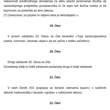
veljavnosti predhodnega dovoljenja za delo izkaže poslovanje družbe ali
samostojnega podjetnika posameznika in če tujec kot fizična oseba ni bil
kaznovan za prekršek po tem zakonu.
(7) Zavezanec za prijavo in odjavo dela je delodajalec.«.
19. člen
V prvem odstavku 23. člena se črta besedilo »Tuja samozaposlena
oseba, oziroma«, beseda »tujec« pa se začne z veliko začetnico.
20. člen
Drugi odstavek 30. člena se črta.
Dosedanja tretji in četrti odstavek postaneta drugi in tretji odstavek.
21. člen
V vseh členih XVI. poglavja se besedi »denarna kazen« v različnih
sklonih nadomestita z besedo »globa« v ustreznem sklonu.
22. člen