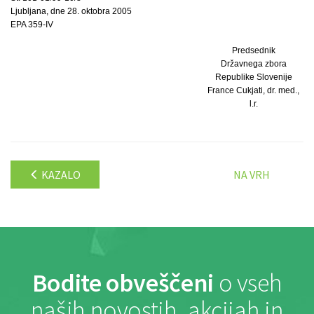
Ljubljana, dne 28. oktobra 2005
EPA 359-IV
Predsednik
Državnega zbora
Republike Slovenije
France Cukjati, dr. med.,
l.r.
KAZALO
NA VRH
Bodite obveščeni
o vseh
naših novostih, akcijah in