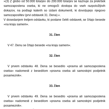
»(3) Z globo od 50.000 tolarjev do 200.000 tolarjev se kaznuje za prekršek
samozaposlena oseba, ki ne omogoči dostopa do vseh razpoložljivih
dokazov, na podlagi katerih so izdani dokumenti, ki dovoljujejo njegovo
samozaposlitev (prvi odstavek 31. člena).«.
V dosedanjem tretjem odstavku, ki postane četrti odstavek, se črtajo besede
»na kraju samem«.
31. člen
V 47. členu se črtajo besede »na kraju samem«.
32. člen
V prvem odstavku 48. člena se besedilo »pravna ali samozaposlena
oseba« nadomesti z besedilom »pravna oseba ali samostojni podjetnik
posameznik«.
33. člen
V prvem odstavku 49. člena se besedilo »pravna ali samozaposlena
oseba« nadomesti z besedilom »pravna oseba ali samostojni podjetnik
posameznik«.