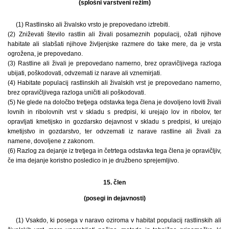
(splošni varstveni režim)
(1) Rastlinsko ali živalsko vrsto je prepovedano iztrebiti.
(2) Zniževati število rastlin ali živali posameznih populacij, ožati njihove
habitate ali slabšati njihove življenjske razmere do take mere, da je vrsta
ogrožena, je prepovedano.
(3) Rastline ali živali je prepovedano namerno, brez opravičljivega razloga
ubijati, poškodovati, odvzemati iz narave ali vznemirjati.
(4) Habitate populacij rastlinskih ali živalskih vrst je prepovedano namerno,
brez opravičljivega razloga uničiti ali poškodovati.
(5) Ne glede na določbo tretjega odstavka tega člena je dovoljeno loviti živali
lovnih in ribolovnih vrst v skladu s predpisi, ki urejajo lov in ribolov, ter
opravljati kmetijsko in gozdarsko dejavnost v skladu s predpisi, ki urejajo
kmetijstvo in gozdarstvo, ter odvzemati iz narave rastline ali živali za
namene, dovoljene z zakonom.
(6) Razlog za dejanje iz tretjega in četrtega odstavka tega člena je opravičljiv,
če ima dejanje koristno posledico in je družbeno sprejemljivo.
15. člen
(posegi in dejavnosti)
(1) Vsakdo, ki posega v naravo oziroma v habitat populacij rastlinskih ali