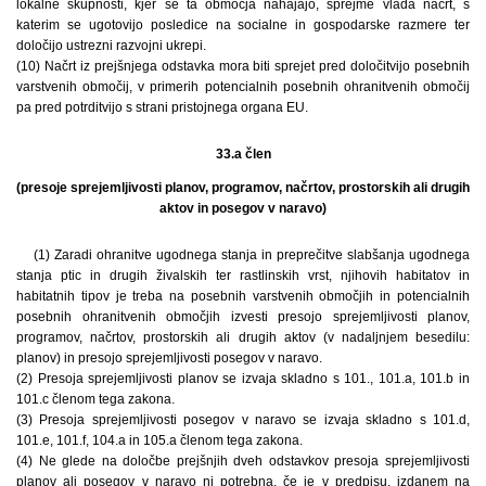
lokalne skupnosti, kjer se ta območja nahajajo, sprejme vlada načrt, s
katerim se ugotovijo posledice na socialne in gospodarske razmere ter
določijo ustrezni razvojni ukrepi.
(10) Načrt iz prejšnjega odstavka mora biti sprejet pred določitvijo posebnih
varstvenih območij, v primerih potencialnih posebnih ohranitvenih območij
pa pred potrditvijo s strani pristojnega organa EU.
33.a člen
(presoje sprejemljivosti planov, programov, načrtov, prostorskih ali drugih
aktov in posegov v naravo)
(1) Zaradi ohranitve ugodnega stanja in preprečitve slabšanja ugodnega
stanja ptic in drugih živalskih ter rastlinskih vrst, njihovih habitatov in
habitatnih tipov je treba na posebnih varstvenih območjih in potencialnih
posebnih ohranitvenih območjih izvesti presojo sprejemljivosti planov,
programov, načrtov, prostorskih ali drugih aktov (v nadaljnjem besedilu:
planov) in presojo sprejemljivosti posegov v naravo.
(2) Presoja sprejemljivosti planov se izvaja skladno s 101., 101.a, 101.b in
101.c členom tega zakona.
(3) Presoja sprejemljivosti posegov v naravo se izvaja skladno s 101.d,
101.e, 101.f, 104.a in 105.a členom tega zakona.
(4) Ne glede na določbe prejšnjih dveh odstavkov presoja sprejemljivosti
planov ali posegov v naravo ni potrebna, če je v predpisu, izdanem na