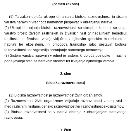
(namen zakona)
(1) Ta zakon določa ukrepe ohranjanja biotske raznovrstnosti in sistem
varstva naravnih vrednot z namenom prispevati k ohranjanju narave.
(2) Ukrepi ohranjanja biotske raznovrstnosti so ukrepi, s katerimi se ureja
varstvo prosto živečih rastlinskih in živalskih vrst (v nadaljnjem besedilu:
rastlinske in živalske vrste), vključno z njihovim genskim materialom in
habitati ter ekosistemi, in omogoča trajnostno rabo sestavin biotske
raznovrstnosti ter zagotavlja ohranjanje naravnega ravnovesja.
(3) Sistem varstva naravnih vrednot je sistem, ki določa postopke in načine
podeljevanja statusa naravnih vrednot ter izvajanje njihovega varstva.
2. člen
(biotska raznovrstnost)
(1) Biotska raznovrstnost je raznovrstnost živih organizmov.
(2) Raznovrstnost živih organizmov vključuje raznovrstnost znotraj vrst in
med različnimi vrstami, gensko raznovrstnost ter raznovrstnost ekosistemov.
(3) Biotska raznovrstnost se v naravi ohranja z ohranjanjem naravnega
ravnovesja.
3. člen