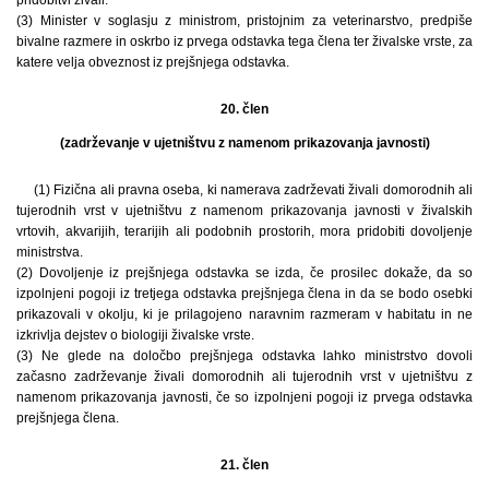
pridobitvi živali.
(3) Minister v soglasju z ministrom, pristojnim za veterinarstvo, predpiše
bivalne razmere in oskrbo iz prvega odstavka tega člena ter živalske vrste, za
katere velja obveznost iz prejšnjega odstavka.
20. člen
(zadrževanje v ujetništvu z namenom prikazovanja javnosti)
(1) Fizična ali pravna oseba, ki namerava zadrževati živali domorodnih ali
tujerodnih vrst v ujetništvu z namenom prikazovanja javnosti v živalskih
vrtovih, akvarijih, terarijih ali podobnih prostorih, mora pridobiti dovoljenje
ministrstva.
(2) Dovoljenje iz prejšnjega odstavka se izda, če prosilec dokaže, da so
izpolnjeni pogoji iz tretjega odstavka prejšnjega člena in da se bodo osebki
prikazovali v okolju, ki je prilagojeno naravnim razmeram v habitatu in ne
izkrivlja dejstev o biologiji živalske vrste.
(3) Ne glede na določbo prejšnjega odstavka lahko ministrstvo dovoli
začasno zadrževanje živali domorodnih ali tujerodnih vrst v ujetništvu z
namenom prikazovanja javnosti, če so izpolnjeni pogoji iz prvega odstavka
prejšnjega člena.
21. člen