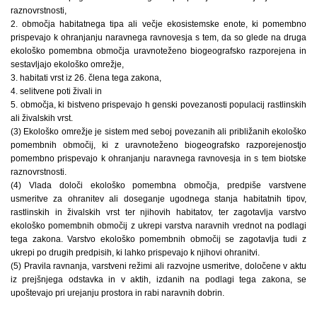
raznovrstnosti,
2. območja habitatnega tipa ali večje ekosistemske enote, ki pomembno
prispevajo k ohranjanju naravnega ravnovesja s tem, da so glede na druga
ekološko pomembna območja uravnoteženo biogeografsko razporejena in
sestavljajo ekološko omrežje,
3. habitati vrst iz 26. člena tega zakona,
4. selitvene poti živali in
5. območja, ki bistveno prispevajo h genski povezanosti populacij rastlinskih
ali živalskih vrst.
(3) Ekološko omrežje je sistem med seboj povezanih ali približanih ekološko
pomembnih območij, ki z uravnoteženo biogeografsko razporejenostjo
pomembno prispevajo k ohranjanju naravnega ravnovesja in s tem biotske
raznovrstnosti.
(4) Vlada določi ekološko pomembna območja, predpiše varstvene
usmeritve za ohranitev ali doseganje ugodnega stanja habitatnih tipov,
rastlinskih in živalskih vrst ter njihovih habitatov, ter zagotavlja varstvo
ekološko pomembnih območij z ukrepi varstva naravnih vrednot na podlagi
tega zakona. Varstvo ekološko pomembnih območij se zagotavlja tudi z
ukrepi po drugih predpisih, ki lahko prispevajo k njihovi ohranitvi.
(5) Pravila ravnanja, varstveni režimi ali razvojne usmeritve, določene v aktu
iz prejšnjega odstavka in v aktih, izdanih na podlagi tega zakona, se
upoštevajo pri urejanju prostora in rabi naravnih dobrin.