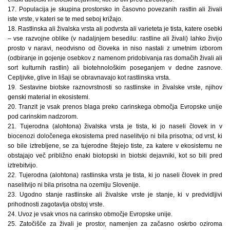
17. Populacija je skupina prostorsko in časovno povezanih rastlin ali živali
iste vrste, v kateri se te med seboj križajo.
18. Rastlinska ali živalska vrsta ali podvrsta ali varieteta je tista, katere osebki
– vse razvojne oblike (v nadaljnjem besedilu: rastline ali živali) lahko živijo
prosto v naravi, neodvisno od človeka in niso nastali z umetnim izborom
(odbiranje in gojenje osebkov z namenom pridobivanja ras domačih živali ali
sort kulturnih rastlin) ali biotehnološkim poseganjem v dedne zasnove.
Cepljivke, glive in lišaji se obravnavajo kot rastlinska vrsta.
19. Sestavine biotske raznovrstnosti so rastlinske in živalske vrste, njihov
genski material in ekosistemi.
20. Tranzit je vsak prenos blaga preko carinskega območja Evropske unije
pod carinskim nadzorom.
21. Tujerodna (alohtona) živalska vrsta je tista, ki jo naseli človek in v
biocenozi določenega ekosistema pred naselitvijo ni bila prisotna; od vrst, ki
so bile iztrebljene, se za tujerodne štejejo tiste, za katere v ekosistemu ne
obstajajo več približno enaki biotopski in biotski dejavniki, kot so bili pred
iztrebitvijo.
22. Tujerodna (alohtona) rastlinska vrsta je tista, ki jo naseli človek in pred
naselitvijo ni bila prisotna na ozemlju Slovenije.
23. Ugodno stanje rastlinske ali živalske vrste je stanje, ki v predvidljivi
prihodnosti zagotavlja obstoj vrste.
24. Uvoz je vsak vnos na carinsko območje Evropske unije.
25. Zatočišče za živali je prostor, namenjen za začasno oskrbo oziroma