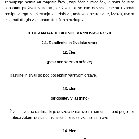
zdravljenje bolnih ali ranjenih živali, zapuščenih mladičev, ki sami še niso
sposobni preživeti v naravi, ter živali, ki so bile odvzete imetniku zaradi
protipravnega zadrževanja v ujetništvu, nedovoljene trgovine, izvoza, uvoza
in zaradi drugih z zakonom določenih razlogov.
II. OHRANJANJE BIOTSKE RAZNOVRSTNOSTI
2.1. Rastlinske in živalske vrste
12. člen
(posebno varstvo države)
Rastline in živali so pod posebnim varstvom države.
13. člen
(pridobitev v lastnino)
Žival ali vodna rastlina, ki je odvzeta iz narave za namene in pod pogoji, ki
jih določa zakon, postane last tistega, ki jo odvzame iz narave.
14. člen