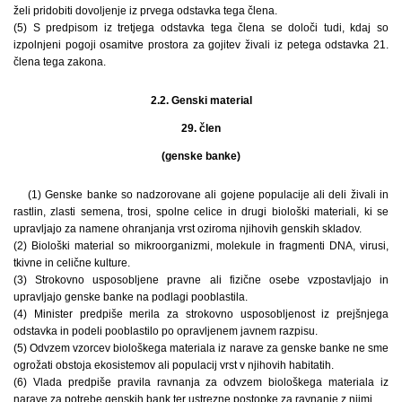
želi pridobiti dovoljenje iz prvega odstavka tega člena.
(5) S predpisom iz tretjega odstavka tega člena se določi tudi, kdaj so
izpolnjeni pogoji osamitve prostora za gojitev živali iz petega odstavka 21.
člena tega zakona.
2.2. Genski material
29. člen
(genske banke)
(1) Genske banke so nadzorovane ali gojene populacije ali deli živali in
rastlin, zlasti semena, trosi, spolne celice in drugi biološki materiali, ki se
upravljajo za namene ohranjanja vrst oziroma njihovih genskih skladov.
(2) Biološki material so mikroorganizmi, molekule in fragmenti DNA, virusi,
tkivne in celične kulture.
(3) Strokovno usposobljene pravne ali fizične osebe vzpostavljajo in
upravljajo genske banke na podlagi pooblastila.
(4) Minister predpiše merila za strokovno usposobljenost iz prejšnjega
odstavka in podeli pooblastilo po opravljenem javnem razpisu.
(5) Odvzem vzorcev biološkega materiala iz narave za genske banke ne sme
ogrožati obstoja ekosistemov ali populacij vrst v njihovih habitatih.
(6) Vlada predpiše pravila ravnanja za odvzem biološkega materiala iz
narave za potrebe genskih bank ter ustrezne postopke za ravnanje z njimi.