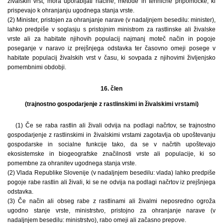
živalskih vrst, mora uporabljati načine, metode in tehnične pripomočke, ki
prispevajo k ohranjanju ugodnega stanja vrste.
(2) Minister, pristojen za ohranjanje narave (v nadaljnjem besedilu: minister),
lahko predpiše v soglasju s pristojnim ministrom za rastlinske ali živalske
vrste ali za habitate njihovih populacij najmanj moteč način in pogoje
poseganje v naravo iz prejšnjega odstavka ter časovno omeji posege v
habitate populacij živalskih vrst v času, ki sovpada z njihovimi življenjsko
pomembnimi obdobji.
16. člen
(trajnostno gospodarjenje z rastlinskimi in živalskimi vrstami)
(1) Če se raba rastlin ali živali odvija na podlagi načrtov, se trajnostno
gospodarjenje z rastlinskimi in živalskimi vrstami zagotavlja ob upoštevanju
gospodarske in socialne funkcije tako, da se v načrtih upoštevajo
ekosistemske in biogeografske značilnosti vrste ali populacije, ki so
pomembne za ohranitev ugodnega stanja vrste.
(2) Vlada Republike Slovenije (v nadaljnjem besedilu: vlada) lahko predpiše
pogoje rabe rastlin ali živali, ki se ne odvija na podlagi načrtov iz prejšnjega
odstavka.
(3) Če način ali obseg rabe z rastlinami ali živalmi neposredno ogroža
ugodno stanje vrste, ministrstvo, pristojno za ohranjanje narave (v
nadaljnjem besedilu: ministrstvo), rabo omeji ali začasno prepove.