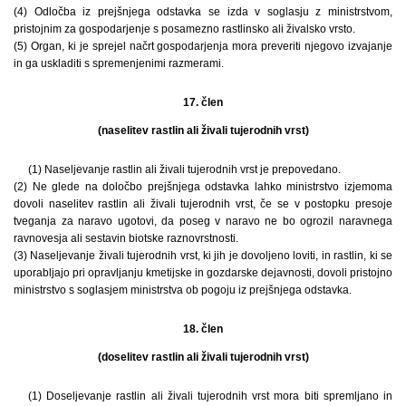
(4) Odločba iz prejšnjega odstavka se izda v soglasju z ministrstvom,
pristojnim za gospodarjenje s posamezno rastlinsko ali živalsko vrsto.
(5) Organ, ki je sprejel načrt gospodarjenja mora preveriti njegovo izvajanje
in ga uskladiti s spremenjenimi razmerami.
17. člen
(naselitev rastlin ali živali tujerodnih vrst)
(1) Naseljevanje rastlin ali živali tujerodnih vrst je prepovedano.
(2) Ne glede na določbo prejšnjega odstavka lahko ministrstvo izjemoma
dovoli naselitev rastlin ali živali tujerodnih vrst, če se v postopku presoje
tveganja za naravo ugotovi, da poseg v naravo ne bo ogrozil naravnega
ravnovesja ali sestavin biotske raznovrstnosti.
(3) Naseljevanje živali tujerodnih vrst, ki jih je dovoljeno loviti, in rastlin, ki se
uporabljajo pri opravljanju kmetijske in gozdarske dejavnosti, dovoli pristojno
ministrstvo s soglasjem ministrstva ob pogoju iz prejšnjega odstavka.
18. člen
(doselitev rastlin ali živali tujerodnih vrst)
(1) Doseljevanje rastlin ali živali tujerodnih vrst mora biti spremljano in