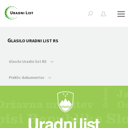
G
LASILO URADNI LIST RS
Glasilo Uradni list RS
Preklic dokumentov