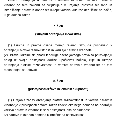
Ukrepi ohranjanja biotske raznovrstnosti in sistem varstva naravnih
vrednot po tem zakonu se vključujejo v urejanje prostora ter rabo in
izkoriščanje naravnih dobrin ter ukrepe varstva kulturne dediščine na način,
ki ga določa zakon.
7. člen
(subjekti ohranjanja in varstva)
(1) Fizične in pravne osebe morajo ravnati tako, da prispevajo k
ohranjanju biotske raznovrstnosti in varujejo naravne vrednote.
(2) Država, lokalne skupnosti ter druge osebe javnega prava so pri izvajanju
nalog iz svojih pristojnosti dolžne upoštevati načela, cilje in ukrepe
ohranjanja biotske raznovrstnosti in varstva naravnih vrednot ter pri tem
medsebojno sodelovati.
8. člen
(pristojnosti države in lokalnih skupnosti)
(1) Urejanje zadev ohranjanja biotske raznovrstnosti in varstva naravnih
vrednot je v pristojnosti države, razen zadev lokalnega pomena na področju
varstva naravnih vrednot, ki so v pristojnosti lokalne skupnosti.
(2) Zadeve lokalnega pomena iz prejšnjega odstavka so: