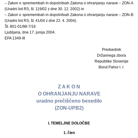
– Zakon o spremembah in dopolnitvah Zakona o ohranjanju narave – ZON-A
(Uradni list RS, št. 119/02 z dne 30. 12. 2002) in
– Zakon o spremembah in dopolnitvah Zakona o ohranjanju narave – ZON-B
(Uradni list RS, št. 41/04 z dne 22. 4. 2004).
Št. 801-01/98-7/16
Ljubljana, dne 17. junija 2004.
EPA 1349-III
Predsednik
Državnega zbora
Republike Slovenije
Borut Pahor l. r.
Z A K O N
O OHRANJANJU NARAVE
uradno prečiščeno besedilo
(ZON-UPB2)
I. TEMELJNE DOLOČBE
1. člen