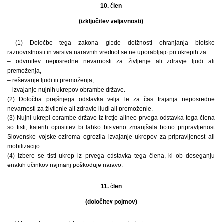
10. člen
(izključitev veljavnosti)
(1) Določbe tega zakona glede dolžnosti ohranjanja biotske
raznovrstnosti in varstva naravnih vrednot se ne uporabljajo pri ukrepih za:
– odvrnitev neposredne nevarnosti za življenje ali zdravje ljudi ali
premoženja,
– reševanje ljudi in premoženja,
– izvajanje nujnih ukrepov obrambe države.
(2) Določba prejšnjega odstavka velja le za čas trajanja neposredne
nevarnosti za življenje ali zdravje ljudi ali premoženje.
(3) Nujni ukrepi obrambe države iz tretje alinee prvega odstavka tega člena
so tisti, katerih opustitev bi lahko bistveno zmanjšala bojno pripravljenost
Slovenske vojske oziroma ogrozila izvajanje ukrepov za pripravljenost ali
mobilizacijo.
(4) Izbere se tisti ukrep iz prvega odstavka tega člena, ki ob doseganju
enakih učinkov najmanj poškoduje naravo.
11. člen
(določitev pojmov)