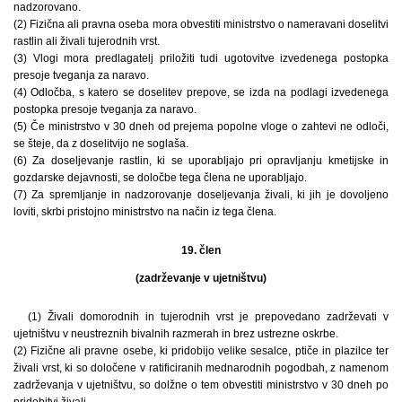
nadzorovano.
(2) Fizična ali pravna oseba mora obvestiti ministrstvo o nameravani doselitvi
rastlin ali živali tujerodnih vrst.
(3) Vlogi mora predlagatelj priložiti tudi ugotovitve izvedenega postopka
presoje tveganja za naravo.
(4) Odločba, s katero se doselitev prepove, se izda na podlagi izvedenega
postopka presoje tveganja za naravo.
(5) Če ministrstvo v 30 dneh od prejema popolne vloge o zahtevi ne odloči,
se šteje, da z doselitvijo ne soglaša.
(6) Za doseljevanje rastlin, ki se uporabljajo pri opravljanju kmetijske in
gozdarske dejavnosti, se določbe tega člena ne uporabljajo.
(7) Za spremljanje in nadzorovanje doseljevanja živali, ki jih je dovoljeno
loviti, skrbi pristojno ministrstvo na način iz tega člena.
19. člen
(zadrževanje v ujetništvu)
(1) Živali domorodnih in tujerodnih vrst je prepovedano zadrževati v
ujetništvu v neustreznih bivalnih razmerah in brez ustrezne oskrbe.
(2) Fizične ali pravne osebe, ki pridobijo velike sesalce, ptiče in plazilce ter
živali vrst, ki so določene v ratificiranih mednarodnih pogodbah, z namenom
zadrževanja v ujetništvu, so dolžne o tem obvestiti ministrstvo v 30 dneh po