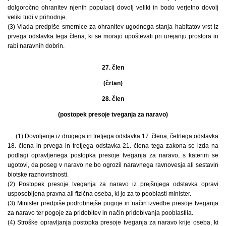
dolgoročno ohranitev njenih populacij dovolj veliki in bodo verjetno dovolj
veliki tudi v prihodnje.
(3) Vlada predpiše smernice za ohranitev ugodnega stanja habitatov vrst iz
prvega odstavka tega člena, ki se morajo upoštevati pri urejanju prostora in
rabi naravnih dobrin.
27. člen
(črtan)
28. člen
(postopek presoje tveganja za naravo)
(1) Dovoljenje iz drugega in tretjega odstavka 17. člena, četrtega odstavka
18. člena in prvega in tretjega odstavka 21. člena tega zakona se izda na
podlagi opravljenega postopka presoje tveganja za naravo, s katerim se
ugotovi, da poseg v naravo ne bo ogrozil naravnega ravnovesja ali sestavin
biotske raznovrstnosti.
(2) Postopek presoje tveganja za naravo iz prejšnjega odstavka opravi
usposobljena pravna ali fizična oseba, ki jo za to pooblasti minister.
(3) Minister predpiše podrobnejše pogoje in način izvedbe presoje tveganja
za naravo ter pogoje za pridobitev in način pridobivanja pooblastila.
(4) Stroške opravljanja postopka presoje tveganja za naravo krije oseba, ki