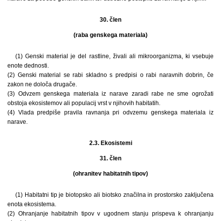
30. člen
(raba genskega materiala)
(1) Genski material je del rastline, živali ali mikroorganizma, ki vsebuje
enote dednosti.
(2) Genski material se rabi skladno s predpisi o rabi naravnih dobrin, če
zakon ne določa drugače.
(3) Odvzem genskega materiala iz narave zaradi rabe ne sme ogrožati
obstoja ekosistemov ali populacij vrst v njihovih habitatih.
(4) Vlada predpiše pravila ravnanja pri odvzemu genskega materiala iz
narave.
2.3. Ekosistemi
31. člen
(ohranitev habitatnih tipov)
(1) Habitatni tip je biotopsko ali biotsko značilna in prostorsko zaključena
enota ekosistema.
(2) Ohranjanje habitatnih tipov v ugodnem stanju prispeva k ohranjanju