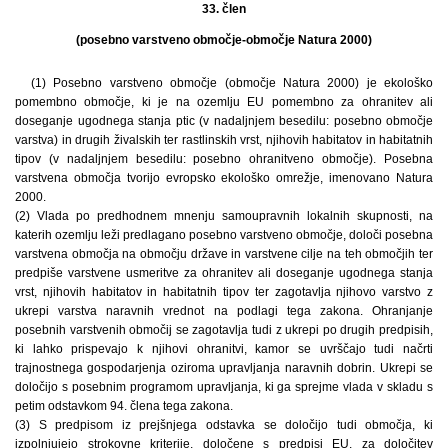
33. člen
(posebno varstveno območje-območje Natura 2000)
(1) Posebno varstveno območje (območje Natura 2000) je ekološko
pomembno območje, ki je na ozemlju EU pomembno za ohranitev ali
doseganje ugodnega stanja ptic (v nadaljnjem besedilu: posebno območje
varstva) in drugih živalskih ter rastlinskih vrst, njihovih habitatov in habitatnih
tipov (v nadaljnjem besedilu: posebno ohranitveno območje). Posebna
varstvena območja tvorijo evropsko ekološko omrežje, imenovano Natura
2000.
(2) Vlada po predhodnem mnenju samoupravnih lokalnih skupnosti, na
katerih ozemlju leži predlagano posebno varstveno območje, določi posebna
varstvena območja na območju države in varstvene cilje na teh območjih ter
predpiše varstvene usmeritve za ohranitev ali doseganje ugodnega stanja
vrst, njihovih habitatov in habitatnih tipov ter zagotavlja njihovo varstvo z
ukrepi varstva naravnih vrednot na podlagi tega zakona. Ohranjanje
posebnih varstvenih območij se zagotavlja tudi z ukrepi po drugih predpisih,
ki lahko prispevajo k njihovi ohranitvi, kamor se uvrščajo tudi načrti
trajnostnega gospodarjenja oziroma upravljanja naravnih dobrin. Ukrepi se
določijo s posebnim programom upravljanja, ki ga sprejme vlada v skladu s
petim odstavkom 94. člena tega zakona.
(3) S predpisom iz prejšnjega odstavka se določijo tudi območja, ki
izpolnjujejo strokovne kriterije, določene s predpisi EU, za določitev