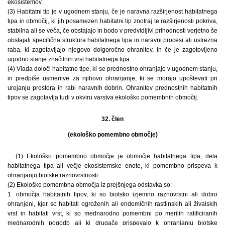
ekosistemov.
(3) Habitatni tip je v ugodnem stanju, če je naravna razširjenost habitatnega
tipa in območij, ki jih posamezen habitatni tip znotraj te razširjenosti pokriva,
stabilna ali se veča, če obstajajo in bodo v predvidljivi prihodnosti verjetno še
obstajali specifična struktura habitatnega tipa in naravni procesi ali ustrezna
raba, ki zagotavljajo njegovo dolgoročno ohranitev, in če je zagotovljeno
ugodno stanje značilnih vrst habitatnega tipa.
(4) Vlada določi habitatne tipe, ki se prednostno ohranjajo v ugodnem stanju,
in predpiše usmeritve za njihovo ohranjanje, ki se morajo upoštevati pri
urejanju prostora in rabi naravnih dobrin. Ohranitev prednostnih habitatnih
tipov se zagotavlja tudi v okviru varstva ekološko pomembnih območij.
32. člen
(ekološko pomembno območje)
(1) Ekološko pomembno območje je območje habitatnega tipa, dela
habitatnega tipa ali večje ekosistemske enote, ki pomembno prispeva k
ohranjanju biotske raznovrstnosti.
(2) Ekološko pomembna območja iz prejšnjega odstavka so:
1. območja habitatnih tipov, ki so biotsko izjemno raznovrstni ali dobro
ohranjeni, kjer so habitati ogroženih ali endemičnih rastlinskih ali živalskih
vrst in habitati vrst, ki so mednarodno pomembni po merilih ratificiranih
mednarodnih pogodb ali ki drugače prispevajo k ohranjanju biotske