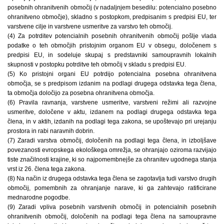
posebnih ohranitvenih območij (v nadaljnjem besedilu: potencialno posebno
ohranitveno območje), skladno s postopkom, predpisanim s predpisi EU, ter
varstvene cilje in varstvene usmeritve za varstvo teh območij.
(4) Za potrditev potencialnih posebnih ohranitvenih območij pošlje vlada
podatke o teh območjih pristojnim organom EU v obsegu, določenem s
predpisi EU, in sodeluje skupaj s predstavniki samoupravnih lokalnih
skupnosti v postopku potrditve teh območij v skladu s predpisi EU.
(5) Ko pristojni organi EU potrdijo potencialna posebna ohranitvena
območja, se s predpisom izdanim na podlagi drugega odstavka tega člena,
ta območja določijo za posebna ohranitvena območja.
(6) Pravila ravnanja, varstvene usmeritve, varstveni režimi ali razvojne
usmeritve, določene v aktu, izdanem na podlagi drugega odstavka tega
člena, in v aktih, izdanih na podlagi tega zakona, se upoštevajo pri urejanju
prostora in rabi naravnih dobrin.
(7) Zaradi varstva območij, določenih na podlagi tega člena, in izboljšave
povezanosti evropskega ekološkega omrežja, se ohranjajo oziroma razvijajo
tiste značilnosti krajine, ki so najpomembnejše za ohranitev ugodnega stanja
vrst iz 26. člena tega zakona.
(8) Na način iz drugega odstavka tega člena se zagotavlja tudi varstvo drugih
območij, pomembnih za ohranjanje narave, ki ga zahtevajo ratificirane
mednarodne pogodbe.
(9) Zaradi vpliva posebnih varstvenih območij in potencialnih posebnih
ohranitvenih območij, določenih na podlagi tega člena na samoupravne