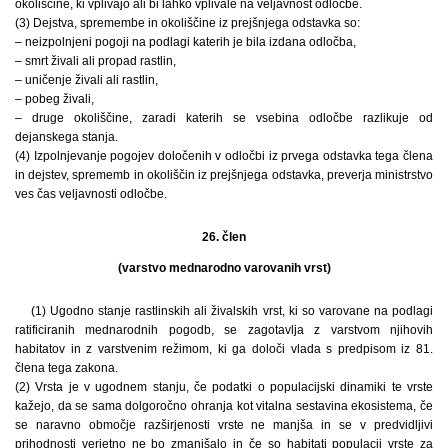
okoliščine, ki vplivajo ali bi lahko vplivale na veljavnost odločbe.
(3) Dejstva, spremembe in okoliščine iz prejšnjega odstavka so:
– neizpolnjeni pogoji na podlagi katerih je bila izdana odločba,
– smrt živali ali propad rastlin,
– uničenje živali ali rastlin,
– pobeg živali,
– druge okoliščine, zaradi katerih se vsebina odločbe razlikuje od
dejanskega stanja.
(4) Izpolnjevanje pogojev določenih v odločbi iz prvega odstavka tega člena
in dejstev, sprememb in okoliščin iz prejšnjega odstavka, preverja ministrstvo
ves čas veljavnosti odločbe.
26. člen
(varstvo mednarodno varovanih vrst)
(1) Ugodno stanje rastlinskih ali živalskih vrst, ki so varovane na podlagi
ratificiranih mednarodnih pogodb, se zagotavlja z varstvom njihovih
habitatov in z varstvenim režimom, ki ga določi vlada s predpisom iz 81.
člena tega zakona.
(2) Vrsta je v ugodnem stanju, če podatki o populacijski dinamiki te vrste
kažejo, da se sama dolgoročno ohranja kot vitalna sestavina ekosistema, če
se naravno območje razširjenosti vrste ne manjša in se v predvidljivi
prihodnosti verjetno ne bo zmanjšalo in če so habitati populacij vrste za