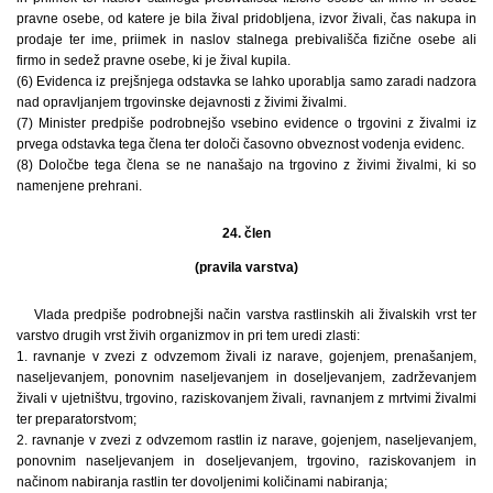
pravne osebe, od katere je bila žival pridobljena, izvor živali, čas nakupa in
prodaje ter ime, priimek in naslov stalnega prebivališča fizične osebe ali
firmo in sedež pravne osebe, ki je žival kupila.
(6) Evidenca iz prejšnjega odstavka se lahko uporablja samo zaradi nadzora
nad opravljanjem trgovinske dejavnosti z živimi živalmi.
(7) Minister predpiše podrobnejšo vsebino evidence o trgovini z živalmi iz
prvega odstavka tega člena ter določi časovno obveznost vodenja evidenc.
(8) Določbe tega člena se ne nanašajo na trgovino z živimi živalmi, ki so
namenjene prehrani.
24. člen
(pravila varstva)
Vlada predpiše podrobnejši način varstva rastlinskih ali živalskih vrst ter
varstvo drugih vrst živih organizmov in pri tem uredi zlasti:
1. ravnanje v zvezi z odvzemom živali iz narave, gojenjem, prenašanjem,
naseljevanjem, ponovnim naseljevanjem in doseljevanjem, zadrževanjem
živali v ujetništvu, trgovino, raziskovanjem živali, ravnanjem z mrtvimi živalmi
ter preparatorstvom;
2. ravnanje v zvezi z odvzemom rastlin iz narave, gojenjem, naseljevanjem,
ponovnim naseljevanjem in doseljevanjem, trgovino, raziskovanjem in
načinom nabiranja rastlin ter dovoljenimi količinami nabiranja;