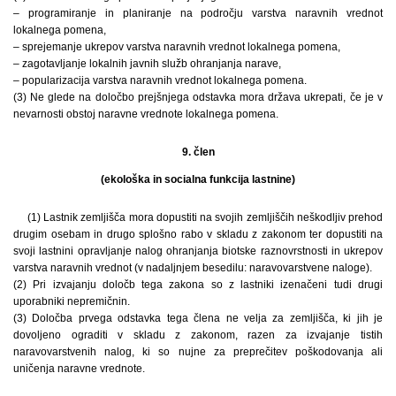
– programiranje in planiranje na področju varstva naravnih vrednot
lokalnega pomena,
– sprejemanje ukrepov varstva naravnih vrednot lokalnega pomena,
– zagotavljanje lokalnih javnih služb ohranjanja narave,
– popularizacija varstva naravnih vrednot lokalnega pomena.
(3) Ne glede na določbo prejšnjega odstavka mora država ukrepati, če je v
nevarnosti obstoj naravne vrednote lokalnega pomena.
9. člen
(ekološka in socialna funkcija lastnine)
(1) Lastnik zemljišča mora dopustiti na svojih zemljiščih neškodljiv prehod
drugim osebam in drugo splošno rabo v skladu z zakonom ter dopustiti na
svoji lastnini opravljanje nalog ohranjanja biotske raznovrstnosti in ukrepov
varstva naravnih vrednot (v nadaljnjem besedilu: naravovarstvene naloge).
(2) Pri izvajanju določb tega zakona so z lastniki izenačeni tudi drugi
uporabniki nepremičnin.
(3) Določba prvega odstavka tega člena ne velja za zemljišča, ki jih je
dovoljeno ograditi v skladu z zakonom, razen za izvajanje tistih
naravovarstvenih nalog, ki so nujne za preprečitev poškodovanja ali
uničenja naravne vrednote.