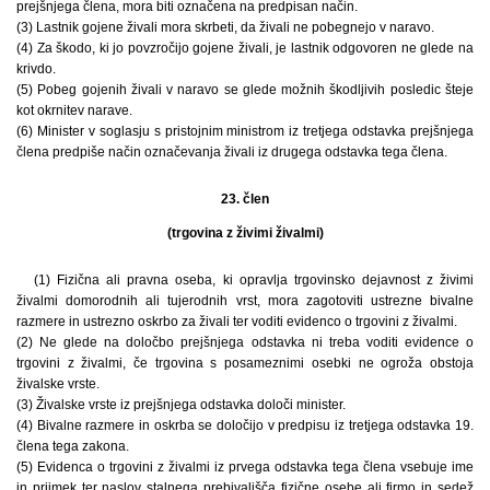
prejšnjega člena, mora biti označena na predpisan način.
(3) Lastnik gojene živali mora skrbeti, da živali ne pobegnejo v naravo.
(4) Za škodo, ki jo povzročijo gojene živali, je lastnik odgovoren ne glede na
krivdo.
(5) Pobeg gojenih živali v naravo se glede možnih škodljivih posledic šteje
kot okrnitev narave.
(6) Minister v soglasju s pristojnim ministrom iz tretjega odstavka prejšnjega
člena predpiše način označevanja živali iz drugega odstavka tega člena.
23. člen
(trgovina z živimi živalmi)
(1) Fizična ali pravna oseba, ki opravlja trgovinsko dejavnost z živimi
živalmi domorodnih ali tujerodnih vrst, mora zagotoviti ustrezne bivalne
razmere in ustrezno oskrbo za živali ter voditi evidenco o trgovini z živalmi.
(2) Ne glede na določbo prejšnjega odstavka ni treba voditi evidence o
trgovini z živalmi, če trgovina s posameznimi osebki ne ogroža obstoja
živalske vrste.
(3) Živalske vrste iz prejšnjega odstavka določi minister.
(4) Bivalne razmere in oskrba se določijo v predpisu iz tretjega odstavka 19.
člena tega zakona.
(5) Evidenca o trgovini z živalmi iz prvega odstavka tega člena vsebuje ime
in priimek ter naslov stalnega prebivališča fizične osebe ali firmo in sedež