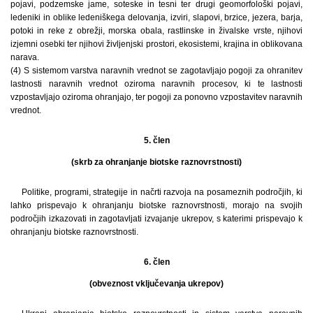
pojavi, podzemske jame, soteske in tesni ter drugi geomorfološki pojavi,
ledeniki in oblike ledeniškega delovanja, izviri, slapovi, brzice, jezera, barja,
potoki in reke z obrežji, morska obala, rastlinske in živalske vrste, njihovi
izjemni osebki ter njihovi življenjski prostori, ekosistemi, krajina in oblikovana
narava.
(4) S sistemom varstva naravnih vrednot se zagotavljajo pogoji za ohranitev
lastnosti naravnih vrednot oziroma naravnih procesov, ki te lastnosti
vzpostavljajo oziroma ohranjajo, ter pogoji za ponovno vzpostavitev naravnih
vrednot.
5. člen
(skrb za ohranjanje biotske raznovrstnosti)
Politike, programi, strategije in načrti razvoja na posameznih področjih, ki
lahko prispevajo k ohranjanju biotske raznovrstnosti, morajo na svojih
področjih izkazovati in zagotavljati izvajanje ukrepov, s katerimi prispevajo k
ohranjanju biotske raznovrstnosti.
6. člen
(obveznost vključevanja ukrepov)