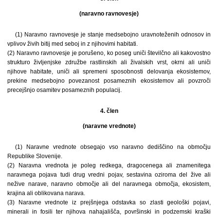
(naravno ravnovesje)
(1) Naravno ravnovesje je stanje medsebojno uravnoteženih odnosov in
vplivov živih bitij med seboj in z njihovimi habitati.
(2) Naravno ravnovesje je porušeno, ko poseg uniči številčno ali kakovostno
strukturo življenjske združbe rastlinskih ali živalskih vrst, okrni ali uniči
njihove habitate, uniči ali spremeni sposobnosti delovanja ekosistemov,
prekine medsebojno povezanost posameznih ekosistemov ali povzroči
precejšnjo osamitev posameznih populacij.
4. člen
(naravne vrednote)
(1) Naravne vrednote obsegajo vso naravno dediščino na območju
Republike Slovenije.
(2) Naravna vrednota je poleg redkega, dragocenega ali znamenitega
naravnega pojava tudi drug vredni pojav, sestavina oziroma del žive ali
nežive narave, naravno območje ali del naravnega območja, ekosistem,
krajina ali oblikovana narava.
(3) Naravne vrednote iz prejšnjega odstavka so zlasti geološki pojavi,
minerali in fosili ter njihova nahajališča, površinski in podzemski kraški