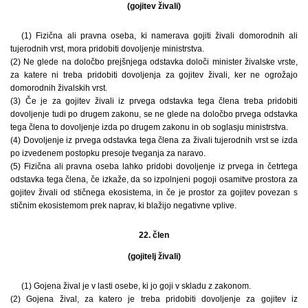
(gojitev živali)
(1) Fizična ali pravna oseba, ki namerava gojiti živali domorodnih ali
tujerodnih vrst, mora pridobiti dovoljenje ministrstva.
(2) Ne glede na določbo prejšnjega odstavka določi minister živalske vrste,
za katere ni treba pridobiti dovoljenja za gojitev živali, ker ne ogrožajo
domorodnih živalskih vrst.
(3) Če je za gojitev živali iz prvega odstavka tega člena treba pridobiti
dovoljenje tudi po drugem zakonu, se ne glede na določbo prvega odstavka
tega člena to dovoljenje izda po drugem zakonu in ob soglasju ministrstva.
(4) Dovoljenje iz prvega odstavka tega člena za živali tujerodnih vrst se izda
po izvedenem postopku presoje tveganja za naravo.
(5) Fizična ali pravna oseba lahko pridobi dovoljenje iz prvega in četrtega
odstavka tega člena, če izkaže, da so izpolnjeni pogoji osamitve prostora za
gojitev živali od stičnega ekosistema, in če je prostor za gojitev povezan s
stičnim ekosistemom prek naprav, ki blažijo negativne vplive.
22. člen
(gojitelj živali)
(1) Gojena žival je v lasti osebe, ki jo goji v skladu z zakonom.
(2) Gojena žival, za katero je treba pridobiti dovoljenje za gojitev iz