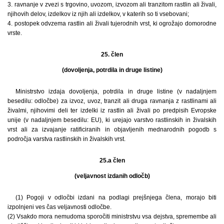
3. ravnanje v zvezi s trgovino, uvozom, izvozom ali tranzitom rastlin ali živali,
njihovih delov, izdelkov iz njih ali izdelkov, v katerih so ti vsebovani;
4. postopek odvzema rastlin ali živali tujerodnih vrst, ki ogrožajo domorodne
vrste.
25. člen
(dovoljenja, potrdila in druge listine)
Ministrstvo izdaja dovoljenja, potrdila in druge listine (v nadaljnjem
besedilu: odločbe) za izvoz, uvoz, tranzit ali druga ravnanja z rastlinami ali
živalmi, njihovimi deli ter izdelki iz rastlin ali živali po predpisih Evropske
unije (v nadaljnjem besedilu: EU), ki urejajo varstvo rastlinskih in živalskih
vrst ali za izvajanje ratificiranih in objavljenih mednarodnih pogodb s
področja varstva rastlinskih in živalskih vrst.
25.a člen
(veljavnost izdanih odločb)
(1) Pogoji v odločbi izdani na podlagi prejšnjega člena, morajo biti
izpolnjeni ves čas veljavnosti odločbe.
(2) Vsakdo mora nemudoma sporočiti ministrstvu vsa dejstva, spremembe ali