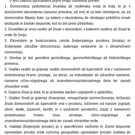
V tem zakonu uporabljeni pojmi imajo naslednji pomen:
1. Domorodna (avtohtona) živalska ali rastlinska vrsta je tista, ki je v
določenem ekosistemu naravno prisotna; od vrst, ki so bile iztrebljene, se za
domorodne štejejo tiste, za katere v ekosistemu še obstajajo približno enaki
biotopski in biotski dejavniki, kot so bili pred iztrebitvijo.
2. Doselitev je vnos rastlin ali živali v ekosistem, v katerem rastline ali živali te
vrste že živijo.
3. Ekosistem je funkcionalna celota življenjskega prostora (biotop) in
življenjske združbe (biocenoza), katerega sestavine so v dinamičnem
ravnovesju.
4. Geotop je del geosfere geološkega, geomorfološkega ali hidrološkega
pomena.
5. Gojitev rastlin je gojenje rastlin domorodnih ali tujerodnih vrst z namenom
pridobivanja hrane, prodaje, za okras, za industrijske ali zdravilne namene,
namene učno-vzgojnega ali znanstvenoraziskovalnega dela ter zaradi
ohranitve vrste.
6. Gojena žival je tista, ki je potomka staršev vzgojenih v ujetništvu.
7. Gojitev živali je gojenje (hranjenje, omogočanje razmnoževanja, križanje)
živali domorodnih ali tujerodnih vrst v prostoru, ločenem od narave (ogradi,
obori, kletki, bazenih, koritih in v podobnih prostorih), zlasti z namenom
pridobivanja hrane, lova, prodaje, učno-vzgojnega ali
znanstvenoraziskovalnega dela ter zaradi ohranitve vrste.
8. Habitat (življenjski prostor) je s specifičnimi neživimi in živimi dejavniki
opredeljen prostor vrste oziroma geografsko opredeljen prostor osebka ali