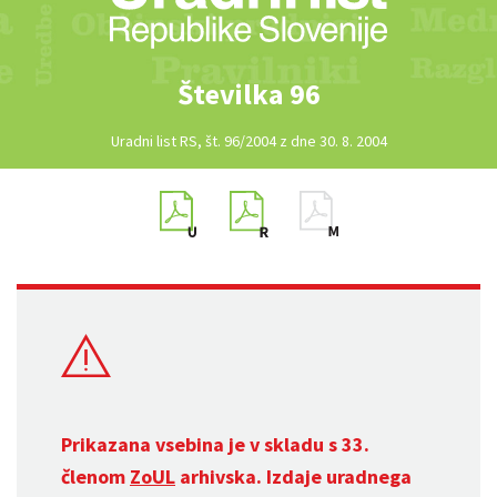
Številka 96
Uradni list RS, št. 96/2004 z dne 30. 8. 2004
Prikazana vsebina je v skladu s 33.
členom
ZoUL
arhivska. Izdaje uradnega