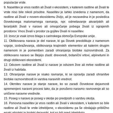
populacije vrste.
9. Naselitev je vnos rastlin ali živali v ekosistem, v katerem rastline ali živali te
vrste niso bile nikoli prisotne. Naselitev je lahko izvedena z namenom, da
rastline ali živali v novem ekosistemu živijo, ali je nezavedna in je posledica
človekovega malomarnega ravnanja, npr. odmetavanje akvarijskih ali
terarijskih živali v naravo ali omogočanje pobega živali iz ograjenih
prostorov. Vnos živali v prostor za gojitev živali ni naselitev.
10. Izvoz je vsak iznos blaga s carinskega območja Evropske unije.
11. Oblikovana narava je del narave, ki ga človek preoblikuje z namenom
vzgoje, izobraževanja, oblikovanja krajinskih elementov ali katerim drugim
namenom in je pomemben zaradi ohranjanja biotske raznovrstnosti. Za
oblikovano naravo se štejejo zlasti: drevoredi, botanični vrtovi, alpinetumi in
drugi oblikovani ekosistemi.
12. Odvzem rastline ali živali iz narave je odvzem žive ali mrtve rastline ali
živali iz habitata.
13. Ohranjanje narave je vsako ravnanje, ki se opravlja zaradi ohranitve
biotske raznovrstnosti in varstva naravnih vrednot.
14. Okrnitev narave je stanje narave, ko so zaradi človekove dejavnosti
spremenjeni naravni procesi tako, da je porušeno naravno ravnovesje ali so
uničene naravne vrednote.
15. Poseg v naravo je poseg v okolje po predpisih o varstvu okolja.
16. Ponovna naselitev je vnos rastlin ali živali v ekosistem, v katerem so bile
rastline ali živali te vrste iztrebljene, v ekosistemu pa še obstajajo približno
enaki abiotski in biotski dejavniki, kot so bili pred iztrebitvijo.