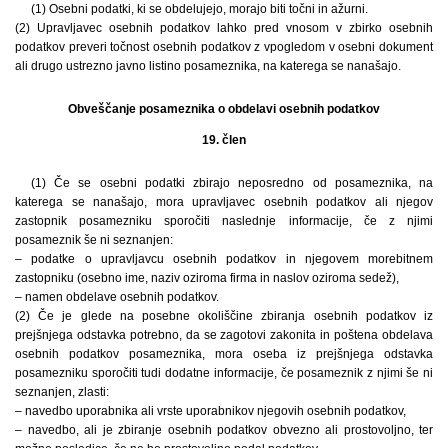
(1) Osebni podatki, ki se obdelujejo, morajo biti točni in ažurni.
(2) Upravljavec osebnih podatkov lahko pred vnosom v zbirko osebnih
podatkov preveri točnost osebnih podatkov z vpogledom v osebni dokument
ali drugo ustrezno javno listino posameznika, na katerega se nanašajo.
Obveščanje posameznika o obdelavi osebnih podatkov
19. člen
(1) Če se osebni podatki zbirajo neposredno od posameznika, na
katerega se nanašajo, mora upravljavec osebnih podatkov ali njegov
zastopnik posamezniku sporočiti naslednje informacije, če z njimi
posameznik še ni seznanjen:
– podatke o upravljavcu osebnih podatkov in njegovem morebitnem
zastopniku (osebno ime, naziv oziroma firma in naslov oziroma sedež),
– namen obdelave osebnih podatkov.
(2) Če je glede na posebne okoliščine zbiranja osebnih podatkov iz
prejšnjega odstavka potrebno, da se zagotovi zakonita in poštena obdelava
osebnih podatkov posameznika, mora oseba iz prejšnjega odstavka
posamezniku sporočiti tudi dodatne informacije, če posameznik z njimi še ni
seznanjen, zlasti:
– navedbo uporabnika ali vrste uporabnikov njegovih osebnih podatkov,
– navedbo, ali je zbiranje osebnih podatkov obvezno ali prostovoljno, ter