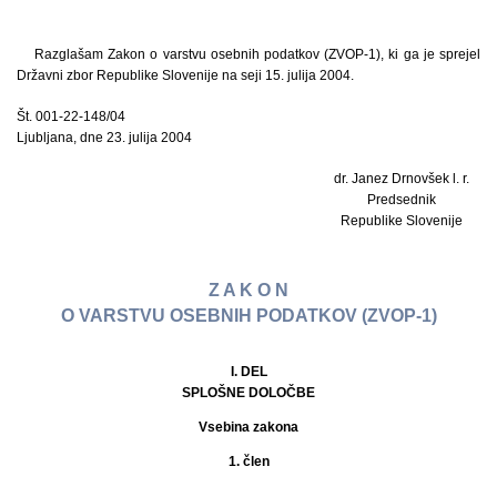
Razglašam Zakon o varstvu osebnih podatkov (ZVOP-1), ki ga je sprejel
Državni zbor Republike Slovenije na seji 15. julija 2004.
Št. 001-22-148/04
Ljubljana, dne 23. julija 2004
dr. Janez Drnovšek l. r.
Predsednik
Republike Slovenije
Z A K O N
O VARSTVU OSEBNIH PODATKOV (ZVOP-1)
I. DEL
SPLOŠNE DOLOČBE
Vsebina zakona
1. člen