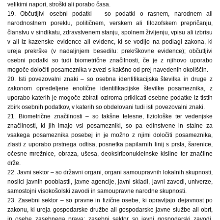
velikimi napori, stroški ali porabo časa.
19. Občutljivi osebni podatki – so podatki o rasnem, narodnem ali
narodnostnem poreklu, političnem, verskem ali filozofskem prepričanju,
članstvu v sindikatu, zdravstvenem stanju, spolnem življenju, vpisu ali izbrisu
v ali iz kazenske evidence ali evidenc, ki se vodijo na podlagi zakona, ki
ureja prekrške (v nadaljnjem besedilu: prekrškovne evidence); občutljivi
osebni podatki so tudi biometrične značilnosti, če je z njihovo uporabo
mogoče določiti posameznika v zvezi s kakšno od prej navedenih okoliščin.
20. Isti povezovalni znaki – so osebna identifikacijska številka in druge z
zakonom opredeljene enolične identifikacijske številke posameznika, z
uporabo katerih je mogoče zbirati oziroma priklicati osebne podatke iz tistih
zbirk osebnih podatkov, v katerih so obdelovani tudi isti povezovalni znaki.
21. Biometrične značilnosti – so takšne telesne, fiziološke ter vedenjske
značilnosti, ki jih imajo vsi posamezniki, so pa edinstvene in stalne za
vsakega posameznika posebej in je možno z njimi določiti posameznika,
zlasti z uporabo prstnega odtisa, posnetka papilarnih linij s prsta, šarenice,
očesne mrežnice, obraza, ušesa, deoksiribonukleinske kisline ter značilne
drže.
22. Javni sektor – so državni organi, organi samoupravnih lokalnih skupnosti,
nosilci javnih pooblastil, javne agencije, javni skladi, javni zavodi, univerze,
samostojni visokošolski zavodi in samoupravne narodne skupnosti.
23. Zasebni sektor – so pravne in fizične osebe, ki opravljajo dejavnost po
zakonu, ki ureja gospodarske družbe ali gospodarske javne službe ali obrt,
in osebe zasebnega prava; zasebni sektor so javni gospodarski zavodi,