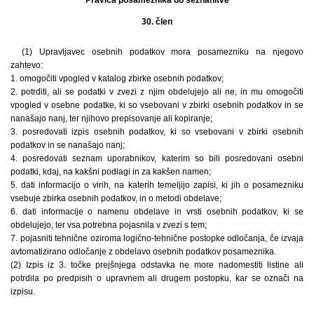
30. člen
(1) Upravljavec osebnih podatkov mora posamezniku na njegovo
zahtevo:
1. omogočiti vpogled v katalog zbirke osebnih podatkov;
2. potrditi, ali se podatki v zvezi z njim obdelujejo ali ne, in mu omogočiti
vpogled v osebne podatke, ki so vsebovani v zbirki osebnih podatkov in se
nanašajo nanj, ter njihovo prepisovanje ali kopiranje;
3. posredovati izpis osebnih podatkov, ki so vsebovani v zbirki osebnih
podatkov in se nanašajo nanj;
4. posredovati seznam uporabnikov, katerim so bili posredovani osebni
podatki, kdaj, na kakšni podlagi in za kakšen namen;
5. dati informacijo o virih, na katerih temeljijo zapisi, ki jih o posamezniku
vsebuje zbirka osebnih podatkov, in o metodi obdelave;
6. dati informacije o namenu obdelave in vrsti osebnih podatkov, ki se
obdelujejo, ter vsa potrebna pojasnila v zvezi s tem;
7. pojasniti tehnične oziroma logično-tehnične postopke odločanja, če izvaja
avtomatizirano odločanje z obdelavo osebnih podatkov posameznika.
(2) Izpis iz 3. točke prejšnjega odstavka ne more nadomestiti listine ali
potrdila po predpisih o upravnem ali drugem postopku, kar se označi na
izpisu.