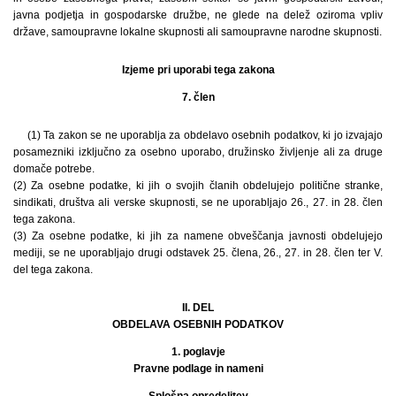
javna podjetja in gospodarske družbe, ne glede na delež oziroma vpliv
države, samoupravne lokalne skupnosti ali samoupravne narodne skupnosti.
Izjeme pri uporabi tega zakona
7. člen
(1) Ta zakon se ne uporablja za obdelavo osebnih podatkov, ki jo izvajajo
posamezniki izključno za osebno uporabo, družinsko življenje ali za druge
domače potrebe.
(2) Za osebne podatke, ki jih o svojih članih obdelujejo politične stranke,
sindikati, društva ali verske skupnosti, se ne uporabljajo 26., 27. in 28. člen
tega zakona.
(3) Za osebne podatke, ki jih za namene obveščanja javnosti obdelujejo
mediji, se ne uporabljajo drugi odstavek 25. člena, 26., 27. in 28. člen ter V.
del tega zakona.
II. DEL
OBDELAVA OSEBNIH PODATKOV
1. poglavje
Pravne podlage in nameni
Splošna opredelitev