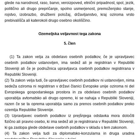
glede na narodnost, raso, barvo, veroizpoved, etnični pripadnost, spol, jezik,
politično ali drugo prepričanje, spolno usmerjenost, premoženjsko stanje,
rojstvo, izobrazbo, družbeni položaj, državljanstvo, kraj oziroma vrsto
prebivališča ali katerokoli drugo osebno okoliščino.
Ozemeljska veljavnost tega zakona
5. člen
(1) Ta zakon velja za obdelavo osebnih podatkov, če je upravljavec
osebnih podatkov ustanovljen, ima sedež ali je registriran v Republiki
Sloveniji ali če je podružnica upravljavca osebnih podatkov registrirana v
Republiki Sloveniji.
(2) Ta zakon velja tudi, če upravljavec osebnih podatkov ni ustanovljen, nima
sedeža oziroma ni registriran v državi članici Evropske unije oziroma ni del
Evropskega gospodarskega prostora in za obdelavo osebnih podatkov
uporablja avtomatsko ali drugo opremo, ki se nahaja v Republiki Sloveniji,
razen če se ta oprema uporablja samo za prenos osebnih podatkov preko
ozemlja Republike Slovenije.
(3) Upravljavec osebnih podatkov iz prejšnjega odstavka mora določiti
fizično ali pravno osebo, ki ima sedež ali je registrirana v Republiki Sloveniji,
ki ga zastopa glede obdelave osebnih podatkov v skladu s tem zakonom.
(4) Ta zakon velja tudi za diplomatsko-konzularna in druga uradna