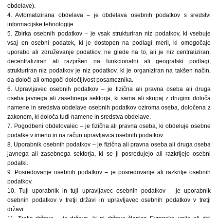
obdelave).
4. Avtomatizirana obdelava – je obdelava osebnih podatkov s sredstvi
informacijske tehnologije.
5. Zbirka osebnih podatkov – je vsak strukturiran niz podatkov, ki vsebuje
vsaj en osebni podatek, ki je dostopen na podlagi meril, ki omogočajo
uporabo ali združevanje podatkov, ne glede na to, ali je niz centraliziran,
decentraliziran ali razpršen na funkcionalni ali geografski podlagi;
strukturiran niz podatkov je niz podatkov, ki je organiziran na takšen način,
da določi ali omogoči določljivost posameznika.
6. Upravljavec osebnih podatkov – je fizična ali pravna oseba ali druga
oseba javnega ali zasebnega sektorja, ki sama ali skupaj z drugimi določa
namene in sredstva obdelave osebnih podatkov oziroma oseba, določena z
zakonom, ki določa tudi namene in sredstva obdelave.
7. Pogodbeni obdelovalec – je fizična ali pravna oseba, ki obdeluje osebne
podatke v imenu in na račun upravljavca osebnih podatkov.
8. Uporabnik osebnih podatkov – je fizična ali pravna oseba ali druga oseba
javnega ali zasebnega sektorja, ki se ji posredujejo ali razkrijejo osebni
podatki.
9. Posredovanje osebnih podatkov – je posredovanje ali razkritje osebnih
podatkov.
10. Tuji uporabnik in tuji upravljavec osebnih podatkov – je uporabnik
osebnih podatkov v tretji državi in upravljavec osebnih podatkov v tretji
državi.