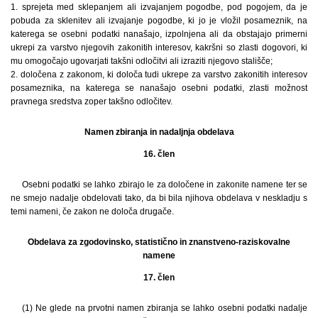
1. sprejeta med sklepanjem ali izvajanjem pogodbe, pod pogojem, da je
pobuda za sklenitev ali izvajanje pogodbe, ki jo je vložil posameznik, na
katerega se osebni podatki nanašajo, izpolnjena ali da obstajajo primerni
ukrepi za varstvo njegovih zakonitih interesov, kakršni so zlasti dogovori, ki
mu omogočajo ugovarjati takšni odločitvi ali izraziti njegovo stališče;
2. določena z zakonom, ki določa tudi ukrepe za varstvo zakonitih interesov
posameznika, na katerega se nanašajo osebni podatki, zlasti možnost
pravnega sredstva zoper takšno odločitev.
Namen zbiranja in nadaljnja obdelava
16. člen
Osebni podatki se lahko zbirajo le za določene in zakonite namene ter se
ne smejo nadalje obdelovati tako, da bi bila njihova obdelava v neskladju s
temi nameni, če zakon ne določa drugače.
Obdelava za zgodovinsko, statistično in znanstveno-raziskovalne
namene
17. člen
(1) Ne glede na prvotni namen zbiranja se lahko osebni podatki nadalje