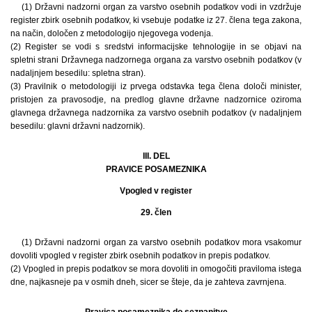
(1) Državni nadzorni organ za varstvo osebnih podatkov vodi in vzdržuje
register zbirk osebnih podatkov, ki vsebuje podatke iz 27. člena tega zakona,
na način, določen z metodologijo njegovega vodenja.
(2) Register se vodi s sredstvi informacijske tehnologije in se objavi na
spletni strani Državnega nadzornega organa za varstvo osebnih podatkov (v
nadaljnjem besedilu: spletna stran).
(3) Pravilnik o metodologiji iz prvega odstavka tega člena določi minister,
pristojen za pravosodje, na predlog glavne državne nadzornice oziroma
glavnega državnega nadzornika za varstvo osebnih podatkov (v nadaljnjem
besedilu: glavni državni nadzornik).
III. DEL
PRAVICE POSAMEZNIKA
Vpogled v register
29. člen
(1) Državni nadzorni organ za varstvo osebnih podatkov mora vsakomur
dovoliti vpogled v register zbirk osebnih podatkov in prepis podatkov.
(2) Vpogled in prepis podatkov se mora dovoliti in omogočiti praviloma istega
dne, najkasneje pa v osmih dneh, sicer se šteje, da je zahteva zavrnjena.
Pravica posameznika do seznanitve