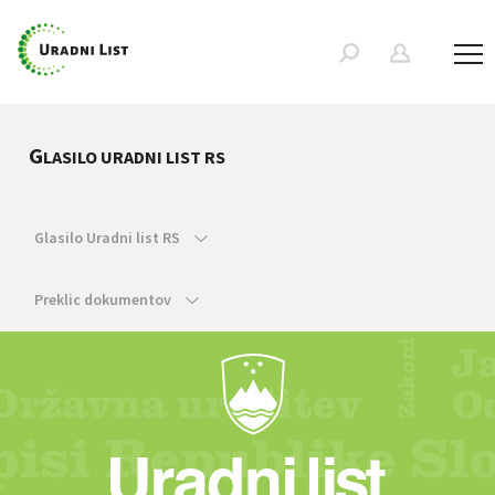
G
LASILO URADNI LIST RS
Glasilo Uradni list RS
Preklic dokumentov