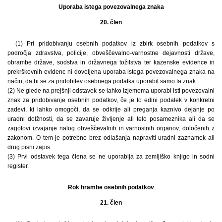
Uporaba istega povezovalnega znaka
20. člen
(1) Pri pridobivanju osebnih podatkov iz zbirk osebnih podatkov s
področja zdravstva, policije, obveščevalno-varnostne dejavnosti države,
obrambe države, sodstva in državnega tožilstva ter kazenske evidence in
prekrškovnih evidenc ni dovoljena uporaba istega povezovalnega znaka na
način, da bi se za pridobitev osebnega podatka uporabil samo ta znak.
(2) Ne glede na prejšnji odstavek se lahko izjemoma uporabi isti povezovalni
znak za pridobivanje osebnih podatkov, če je to edini podatek v konkretni
zadevi, ki lahko omogoči, da se odkrije ali preganja kaznivo dejanje po
uradni dolžnosti, da se zavaruje življenje ali telo posameznika ali da se
zagotovi izvajanje nalog obveščevalnih in varnostnih organov, določenih z
zakonom. O tem je potrebno brez odlašanja napraviti uradni zaznamek ali
drug pisni zapis.
(3) Prvi odstavek tega člena se ne uporablja za zemljiško knjigo in sodni
register.
Rok hrambe osebnih podatkov
21. člen