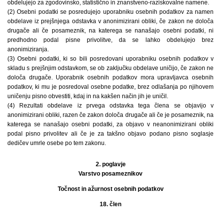
obdelujejo za zgodovinsko, statistično in znanstveno-raziskovalne namene.
(2) Osebni podatki se posredujejo uporabniku osebnih podatkov za namen
obdelave iz prejšnjega odstavka v anonimizirani obliki, če zakon ne določa
drugače ali če posameznik, na katerega se nanašajo osebni podatki, ni
predhodno podal pisne privolitve, da se lahko obdelujejo brez
anonimiziranja.
(3) Osebni podatki, ki so bili posredovani uporabniku osebnih podatkov v
skladu s prejšnjim odstavkom, se ob zaključku obdelave uničijo, če zakon ne
določa drugače. Uporabnik osebnih podatkov mora upravljavca osebnih
podatkov, ki mu je posredoval osebne podatke, brez odlašanja po njihovem
uničenju pisno obvestiti, kdaj in na kakšen način jih je uničil.
(4) Rezultati obdelave iz prvega odstavka tega člena se objavijo v
anonimizirani obliki, razen če zakon določa drugače ali če je posameznik, na
katerega se nanašajo osebni podatki, za objavo v neanonimizirani obliki
podal pisno privolitev ali če je za takšno objavo podano pisno soglasje
dedičev umrle osebe po tem zakonu.
2. poglavje
Varstvo posameznikov
Točnost in ažurnost osebnih podatkov
18. člen