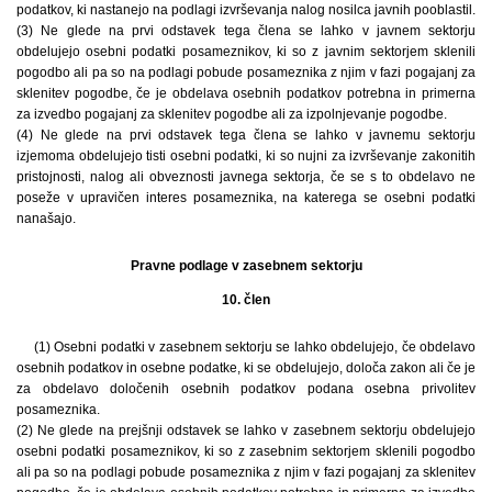
podatkov, ki nastanejo na podlagi izvrševanja nalog nosilca javnih pooblastil.
(3) Ne glede na prvi odstavek tega člena se lahko v javnem sektorju
obdelujejo osebni podatki posameznikov, ki so z javnim sektorjem sklenili
pogodbo ali pa so na podlagi pobude posameznika z njim v fazi pogajanj za
sklenitev pogodbe, če je obdelava osebnih podatkov potrebna in primerna
za izvedbo pogajanj za sklenitev pogodbe ali za izpolnjevanje pogodbe.
(4) Ne glede na prvi odstavek tega člena se lahko v javnemu sektorju
izjemoma obdelujejo tisti osebni podatki, ki so nujni za izvrševanje zakonitih
pristojnosti, nalog ali obveznosti javnega sektorja, če se s to obdelavo ne
poseže v upravičen interes posameznika, na katerega se osebni podatki
nanašajo.
Pravne podlage v zasebnem sektorju
10. člen
(1) Osebni podatki v zasebnem sektorju se lahko obdelujejo, če obdelavo
osebnih podatkov in osebne podatke, ki se obdelujejo, določa zakon ali če je
za obdelavo določenih osebnih podatkov podana osebna privolitev
posameznika.
(2) Ne glede na prejšnji odstavek se lahko v zasebnem sektorju obdelujejo
osebni podatki posameznikov, ki so z zasebnim sektorjem sklenili pogodbo
ali pa so na podlagi pobude posameznika z njim v fazi pogajanj za sklenitev