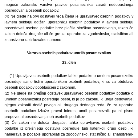
mogoče zakonsko varstvo pravice posameznika zaradi nedopustnega
posredovanja osebnih podatkov.
(4) Ne glede na prvi odstavek tega člena je upravljavec osebnih podatkov v
javnem sektorju dolžan uporabniku osebnih podatkov v javnem sektorju
posredovati osebne podatke brez plačila stroškov posredovanja, razen če
zakon določa drugače ali če gre za uporabo za zgodovinsko, statistično ali
znanstveno-raziskovalne namene.
Varstvo osebnih podatkov umrlih posameznikov
23. člen
(1) Upravljavec osebnih podatkov lahko podatke o umrlem posamezniku
posreduje samo tistim uporabnikom osebnih podatkov, ki so za obdelavo
osebnih podatkov pooblaščeni z zakonom.
(2) Ne glede na prejšnji odstavek upravljavec osebnih podatkov podatke o
umrlem posamezniku posreduje osebi, ki je po zakonu, ki ureja dedovanje,
njegov zakoniti dedič prvega ali drugega dednega reda, če za uporabo
osebnih podatkov izkaže pravni interes, umrli posameznik pa ni pisno
prepovedal posredovanja teh osebnih podatkov.
(3) Če zakon ne določa drugače, lahko upravljavec osebnih podatkov
podatke iz prejšnjega odstavka posreduje tudi katerikoli drugi osebi, ki
namerava te podatke uporabljati za zgodovinsko, statistično ali znanstveno-