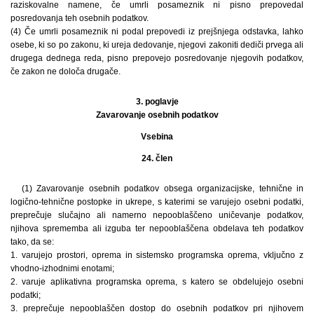
raziskovalne namene, če umrli posameznik ni pisno prepovedal
posredovanja teh osebnih podatkov.
(4) Če umrli posameznik ni podal prepovedi iz prejšnjega odstavka, lahko
osebe, ki so po zakonu, ki ureja dedovanje, njegovi zakoniti dediči prvega ali
drugega dednega reda, pisno prepovejo posredovanje njegovih podatkov,
če zakon ne določa drugače.
3. poglavje
Zavarovanje osebnih podatkov
Vsebina
24. člen
(1) Zavarovanje osebnih podatkov obsega organizacijske, tehnične in
logično-tehnične postopke in ukrepe, s katerimi se varujejo osebni podatki,
preprečuje slučajno ali namerno nepooblaščeno uničevanje podatkov,
njihova sprememba ali izguba ter nepooblaščena obdelava teh podatkov
tako, da se:
1. varujejo prostori, oprema in sistemsko programska oprema, vključno z
vhodno-izhodnimi enotami;
2. varuje aplikativna programska oprema, s katero se obdelujejo osebni
podatki;
3. preprečuje nepooblaščen dostop do osebnih podatkov pri njihovem