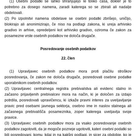
(1) Osebni podatki se lahko shranjujejo le toliko časa, dokler je to
potrebno za dosego namena, zaradi katerega so se zbirali ali nadalje
obdelovali.
(2) Po izpolnitvi namena obdelave se osebni podatki zbrišejo, uničijo,
blokirajo ali anonimizirajo, če niso na podlagi zakona, ki ureja arhivsko
gradivo in arhive, opredeljeni kot arhivsko gradivo, oziroma če zakon za
posamezne vrste osebnih podatkov ne določa drugače.
Posredovanje osebnih podatkov
22. člen
(1) Upravljavec osebnih podatkov mora proti plačilu stroškov
posredovanja, če zakon ne določa drugače, posredovati osebne podatke
uporabnikom osebnih podatkov.
(2) Upravljavec centralnega registra prebivalstva ali evidenc stalno in
začasno prijavljenih prebivalcev mora na način, ki je določen za izdajo
potrdila, posredovati upravičencu, ki izkaže pravni interes za uveljavljanje
pravic pred osebami javnega sektorja, osebno ime in naslov stalnega ali
začasnega prebivališča posameznika, zoper katerega uveljavlja svoje
pravice.
(3) Upravljavec osebnih podatkov mora za vsako posredovanje osebnih
podatkov zagotoviti, da je mogoče pozneje ugotoviti, kateri osebni podatki so
bili posredovani, komu, kdaj in na kakšni podlagi, in sicer za obdobje, ko je