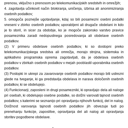
prenosu, vključno s prenosom po telekomunikacijskih sredstvih in omrežjih;
4. zagotavlja učinkovit način blokiranja, uničenja, izbrisa ali anonimiziranja
osebnih podatkov;
5. omogoča poznejše ugotavljanje, kdaj so bili posamezni osebni podatki
vneseni v zbirko osebnih podatkov, uporabljeni ali drugače obdelani in kdo
je to storil, in sicer za obdobje, ko je mogoče zakonsko varstvo pravice
posameznika zaradi nedopustnega posredovanja ali obdelave osebnih
podatkov.
(2) V primeru obdelave osebnih podatkov, ki so dostopni preko
telekomunikacijskega sredstva ali omrežja, morajo strojna, sistemska in
aplikativno programska oprema zagotavljati, da je obdelava osebnih
podatkov v zbirkah osebnih podatkov v mejah pooblastil uporabnika osebnih
podatkov.
(3) Postopki in ukrepi za zavarovanje osebnih podatkov morajo biti ustrezni
glede na tveganje, ki ga predstavlja obdelava in narava določenih osebnih
podatkov, ki se obdelujejo.
(4) Funkcionarji, zaposleni in drugi posamezniki, ki opravljajo dela ali naloge
pri osebah, ki obdelujejo osebne podatke, so dolžni varovati tajnost osebnih
podatkov, s katerimi se seznanijo pri opravljanju njihovih funkcij, del in nalog.
Dolžnost varovanja tajnosti osebnih podatkov jih obvezuje tudi po
prenehanju funkcije, zaposlitve, opravljanja del ali nalog ali opravljanja
storitev pogodbene obdelave.