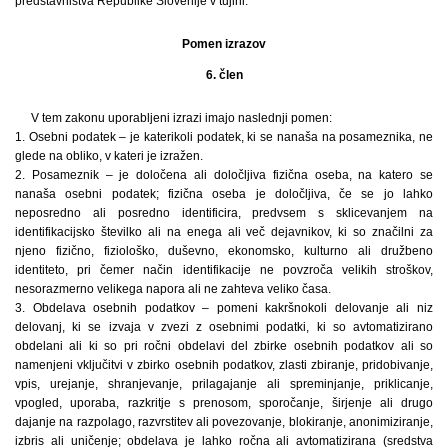
predstavništva Republike Slovenije v tujini.
Pomen izrazov
6. člen
V tem zakonu uporabljeni izrazi imajo naslednji pomen:
1. Osebni podatek – je katerikoli podatek, ki se nanaša na posameznika, ne
glede na obliko, v kateri je izražen.
2. Posameznik – je določena ali določljiva fizična oseba, na katero se
nanaša osebni podatek; fizična oseba je določljiva, če se jo lahko
neposredno ali posredno identificira, predvsem s sklicevanjem na
identifikacijsko številko ali na enega ali več dejavnikov, ki so značilni za
njeno fizično, fiziološko, duševno, ekonomsko, kulturno ali družbeno
identiteto, pri čemer način identifikacije ne povzroča velikih stroškov,
nesorazmerno velikega napora ali ne zahteva veliko časa.
3. Obdelava osebnih podatkov – pomeni kakršnokoli delovanje ali niz
delovanj, ki se izvaja v zvezi z osebnimi podatki, ki so avtomatizirano
obdelani ali ki so pri ročni obdelavi del zbirke osebnih podatkov ali so
namenjeni vključitvi v zbirko osebnih podatkov, zlasti zbiranje, pridobivanje,
vpis, urejanje, shranjevanje, prilagajanje ali spreminjanje, priklicanje,
vpogled, uporaba, razkritje s prenosom, sporočanje, širjenje ali drugo
dajanje na razpolago, razvrstitev ali povezovanje, blokiranje, anonimiziranje,
izbris ali uničenje; obdelava je lahko ročna ali avtomatizirana (sredstva