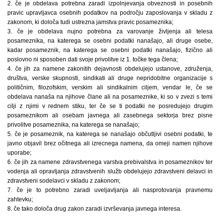
2. če je obdelava potrebna zaradi izpolnjevanja obveznosti in posebnih
pravic upravljavca osebnih podatkov na področju zaposlovanja v skladu z
zakonom, ki določa tudi ustrezna jamstva pravic posameznika;
3. če je obdelava nujno potrebna za varovanje življenja ali telesa
posameznika, na katerega se osebni podatki nanašajo, ali druge osebe,
kadar posameznik, na katerega se osebni podatki nanašajo, fizično ali
poslovno ni sposoben dati svoje privolitve iz 1. točke tega člena;
4. če jih za namene zakonitih dejavnosti obdelujejo ustanove, združenja,
društva, verske skupnosti, sindikati ali druge nepridobitne organizacije s
političnim, filozofskim, verskim ali sindikalnim ciljem, vendar le, če se
obdelava nanaša na njihove člane ali na posameznike, ki so v zvezi s temi
cilji z njimi v rednem stiku, ter če se ti podatki ne posredujejo drugim
posameznikom ali osebam javnega ali zasebnega sektorja brez pisne
privolitve posameznika, na katerega se nanašajo;
5. če je posameznik, na katerega se nanašajo občutljivi osebni podatki, te
javno objavil brez očitnega ali izrecnega namena, da omeji namen njihove
uporabe;
6. če jih za namene zdravstvenega varstva prebivalstva in posameznikov ter
vodenja ali opravljanja zdravstvenih služb obdelujejo zdravstveni delavci in
zdravstveni sodelavci v skladu z zakonom;
7. če je to potrebno zaradi uveljavljanja ali nasprotovanja pravnemu
zahtevku;
8. če tako določa drug zakon zaradi izvrševanja javnega interesa.