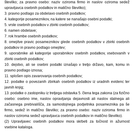
številko; za pravno osebo: naziv oziroma firmo in naslov oziroma sedež
upravljavca osebnih podatkov in matično številko);
3. pravno podlago za obdelavo osebnih podatkov;
4. kategorije posameznikov, na katere se nanašajo osebni podatki;
5. vrste osebnih podatkov v zbirki osebnih podatkov;
6. namen obdelave;
7. rok hrambe osebnih podatkov;
8. omejitve pravic posameznikov glede osebnih podatkov v zbirki osebnih
podatkov in pravno podlago omejitev;
9. uporabnike ali kategorije uporabnikov osebnih podatkov, vsebovanih v
zbirki osebnih podatkov;
10. dejstvo, ali se osebni podatki iznašajo v tretjo državo, kam, komu in
pravno podlago iznosa;
11. splošen opis zavarovanja osebnih podatkov;
12. podatke o povezanih zbirkah osebnih podatkov iz uradnih evidenc ter
javnih knjig;
13. podatke o zastopniku iz tretjega odstavka 5. člena tega zakona (za fizično
osebo: osebno ime, naslov opravljanja dejavnosti ali naslov stalnega ali
začasnega prebivališča, za samostojnega podjetnika posameznika pa še
firmo, sedež in matično številko; za pravno osebo: naziv oziroma firmo in
naslov oziroma sedež upravljavca osebnih podatkov in matično številko).
(2) Upravljavec osebnih podatkov mora skrbeti za točnost in ažurnost
vsebine kataloga.