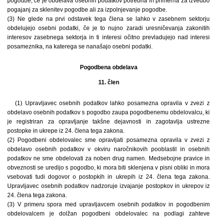
pogodbe, če je obdelava osebnih podatkov potrebna in primerna za izvedbo
pogajanj za sklenitev pogodbe ali za izpolnjevanje pogodbe.
(3) Ne glede na prvi odstavek tega člena se lahko v zasebnem sektorju
obdelujejo osebni podatki, če je to nujno zaradi uresničevanja zakonitih
interesov zasebnega sektorja in ti interesi očitno prevladujejo nad interesi
posameznika, na katerega se nanašajo osebni podatki.
Pogodbena obdelava
11. člen
(1) Upravljavec osebnih podatkov lahko posamezna opravila v zvezi z
obdelavo osebnih podatkov s pogodbo zaupa pogodbenemu obdelovalcu, ki
je registriran za opravljanje takšne dejavnosti in zagotavlja ustrezne
postopke in ukrepe iz 24. člena tega zakona.
(2) Pogodbeni obdelovalec sme opravljati posamezna opravila v zvezi z
obdelavo osebnih podatkov v okviru naročnikovih pooblastil in osebnih
podatkov ne sme obdelovati za noben drug namen. Medsebojne pravice in
obveznosti se uredijo s pogodbo, ki mora biti sklenjena v pisni obliki in mora
vsebovati tudi dogovor o postopkih in ukrepih iz 24. člena tega zakona.
Upravljavec osebnih podatkov nadzoruje izvajanje postopkov in ukrepov iz
24. člena tega zakona.
(3) V primeru spora med upravljavcem osebnih podatkov in pogodbenim
obdelovalcem je dolžan pogodbeni obdelovalec na podlagi zahteve