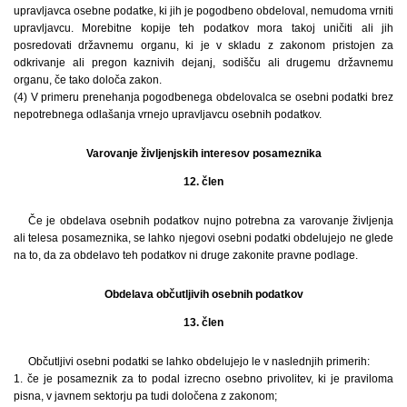
upravljavca osebne podatke, ki jih je pogodbeno obdeloval, nemudoma vrniti
upravljavcu. Morebitne kopije teh podatkov mora takoj uničiti ali jih
posredovati državnemu organu, ki je v skladu z zakonom pristojen za
odkrivanje ali pregon kaznivih dejanj, sodišču ali drugemu državnemu
organu, če tako določa zakon.
(4) V primeru prenehanja pogodbenega obdelovalca se osebni podatki brez
nepotrebnega odlašanja vrnejo upravljavcu osebnih podatkov.
Varovanje življenjskih interesov posameznika
12. člen
Če je obdelava osebnih podatkov nujno potrebna za varovanje življenja
ali telesa posameznika, se lahko njegovi osebni podatki obdelujejo ne glede
na to, da za obdelavo teh podatkov ni druge zakonite pravne podlage.
Obdelava občutljivih osebnih podatkov
13. člen
Občutljivi osebni podatki se lahko obdelujejo le v naslednjih primerih:
1. če je posameznik za to podal izrecno osebno privolitev, ki je praviloma
pisna, v javnem sektorju pa tudi določena z zakonom;