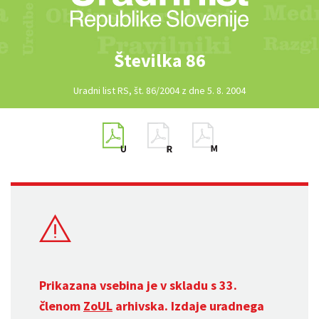
Številka 86
Uradni list RS, št. 86/2004 z dne 5. 8. 2004
Prikazana vsebina je v skladu s 33.
členom
ZoUL
arhivska. Izdaje uradnega