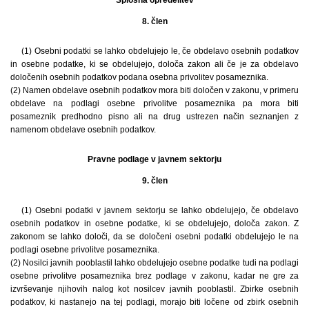
8. člen
(1) Osebni podatki se lahko obdelujejo le, če obdelavo osebnih podatkov
in osebne podatke, ki se obdelujejo, določa zakon ali če je za obdelavo
določenih osebnih podatkov podana osebna privolitev posameznika.
(2) Namen obdelave osebnih podatkov mora biti določen v zakonu, v primeru
obdelave na podlagi osebne privolitve posameznika pa mora biti
posameznik predhodno pisno ali na drug ustrezen način seznanjen z
namenom obdelave osebnih podatkov.
Pravne podlage v javnem sektorju
9. člen
(1) Osebni podatki v javnem sektorju se lahko obdelujejo, če obdelavo
osebnih podatkov in osebne podatke, ki se obdelujejo, določa zakon. Z
zakonom se lahko določi, da se določeni osebni podatki obdelujejo le na
podlagi osebne privolitve posameznika.
(2) Nosilci javnih pooblastil lahko obdelujejo osebne podatke tudi na podlagi
osebne privolitve posameznika brez podlage v zakonu, kadar ne gre za
izvrševanje njihovih nalog kot nosilcev javnih pooblastil. Zbirke osebnih
podatkov, ki nastanejo na tej podlagi, morajo biti ločene od zbirk osebnih