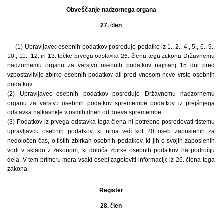
Obveščanje nadzornega organa
27. člen
(1) Upravljavec osebnih podatkov posreduje podatke iz 1., 2., 4., 5., 6., 9.,
10., 11., 12. in 13. točke prvega odstavka 26. člena tega zakona Državnemu
nadzornemu organu za varstvo osebnih podatkov najmanj 15 dni pred
vzpostavitvijo zbirke osebnih podatkov ali pred vnosom nove vrste osebnih
podatkov.
(2) Upravljavec osebnih podatkov posreduje Državnemu nadzornemu
organu za varstvo osebnih podatkov spremembe podatkov iz prejšnjega
odstavka najkasneje v osmih dneh od dneva spremembe.
(3) Podatkov iz prvega odstavka tega člena ni potrebno posredovati tistemu
upravljavcu osebnih podatkov, ki nima več kot 20 oseb zaposlenih za
nedoločen čas, o tistih zbirkah osebnih podatkov, ki jih o svojih zaposlenih
vodi v skladu z zakonom, ki določa zbirke osebnih podatkov na področju
dela. V tem primeru mora vsaki osebi zagotoviti informacije iz 26. člena tega
zakona.
Register
28. člen