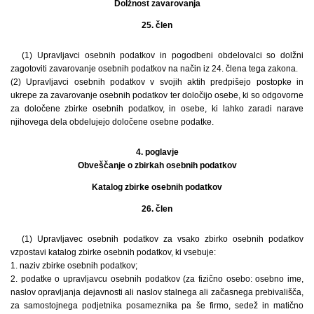
Dolžnost zavarovanja
25. člen
(1) Upravljavci osebnih podatkov in pogodbeni obdelovalci so dolžni
zagotoviti zavarovanje osebnih podatkov na način iz 24. člena tega zakona.
(2) Upravljavci osebnih podatkov v svojih aktih predpišejo postopke in
ukrepe za zavarovanje osebnih podatkov ter določijo osebe, ki so odgovorne
za določene zbirke osebnih podatkov, in osebe, ki lahko zaradi narave
njihovega dela obdelujejo določene osebne podatke.
4. poglavje
Obveščanje o zbirkah osebnih podatkov
Katalog zbirke osebnih podatkov
26. člen
(1) Upravljavec osebnih podatkov za vsako zbirko osebnih podatkov
vzpostavi katalog zbirke osebnih podatkov, ki vsebuje:
1. naziv zbirke osebnih podatkov;
2. podatke o upravljavcu osebnih podatkov (za fizično osebo: osebno ime,
naslov opravljanja dejavnosti ali naslov stalnega ali začasnega prebivališča,
za samostojnega podjetnika posameznika pa še firmo, sedež in matično