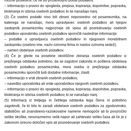
možne posledice, če ne bo prostovoljno podal podatkov,
– informacijo o pravici do vpogleda, prepisa, kopiranja, dopolnitve, popravka,
blokiranja in izbrisa osebnih podatkov, ki se nanašajo nanj.
(3) Če osebni podatki niso bili zbrani neposredno od posameznika, na
katerega se nanašajo, mora upravljavec osebnih podatkov ali njegov
zastopnik posamezniku najpozneje ob vpisu ali posredovanju osebnih
podatkov uporabniku osebnih podatkov sporočiti naslednje informacije:
– podatke o upravljavcu osebnih podatkov in njegovem morebitnem
zastopniku (osebno ime, naziv oziroma firma in naslov oziroma sedež),
– namen obdelave osebnih podatkov.
(4) Če je glede na posebne okoliščine zbiranja osebnih podatkov iz
prejšnjega odstavka potrebno, da se zagotovi zakonita in poštena obdelava
osebnih podatkov posameznika, mora oseba iz prejšnjega odstavka
posamezniku sporočiti tudi dodatne informacije, zlasti:
– informacijo o vrsti zbranih osebnih podatkov,
– navedbo uporabnika ali vrste uporabnikov njegovih osebnih podatkov,
– informacijo o pravici do vpogleda, prepisa, kopiranja, dopolnitve, popravka,
blokiranja in izbrisa osebnih podatkov, ki se nanašajo nanj.
(5) Informacij iz tretjega in četrtega odstavka tega člena ni potrebno
zagotoviti, če bi bilo to zaradi obdelave osebnih podatkov za zgodovinsko,
statistično ali znanstveno-raziskovalne namene nemogoče ali bi povzročilo
velike stroške, nesorazmerno velik napor ali zahtevalo veliko časa ali če je z
zakonom izrecno določen vpis ali posredovanje osebnih podatkov.