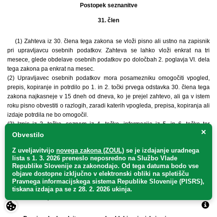
Postopek seznanitve
31. člen
(1) Zahteva iz 30. člena tega zakona se vloži pisno ali ustno na zapisnik
pri upravljavcu osebnih podatkov. Zahteva se lahko vloži enkrat na tri
mesece, glede obdelave osebnih podatkov po določbah 2. poglavja VI. dela
tega zakona pa enkrat na mesec.
(2) Upravljavec osebnih podatkov mora posamezniku omogočiti vpogled,
prepis, kopiranje in potrdilo po 1. in 2. točki prvega odstavka 30. člena tega
zakona najkasneje v 15 dneh od dneva, ko je prejel zahtevo, ali ga v istem
roku pisno obvestiti o razlogih, zaradi katerih vpogleda, prepisa, kopiranja ali
izdaje potrdila ne bo omogočil.
(3) Izpis iz 3. točke, seznam iz 4. točke, informacije iz 5. in 6. točke ter
×
pojasnilo iz 7. točke prvega odstavka 30. člena tega zakona mora
Obvestilo
upravljavec osebnih podatkov posredovati posamezniku v 30 dneh od
Z uveljavitvijo
novega zakona (ZOUL)
se je
izdajanje uradnega
dneva, ko je prejel zahtevo, ali ga v istem roku pisno obvestiti o razlogih,
lista s 1. 3. 2026 preneslo
neposredno
na Službo Vlade
zaradi katerih mu izpisa, seznama, informacij ali pojasnila ne bo posredoval.
Republike Slovenije za zakonodajo
. Od tega datuma bodo vse
(4) Če upravljavec ne ravna v skladu z drugim in tretjim odstavkom tega
objave dostopne izključno v elektronski obliki na spletišču
člena, se šteje, da je zahteva zavrnjena.
Pravnega informacijskega sistema Republike Slovenije (PISRS),
(5) Stroške v zvezi z zahtevo in vpogledom iz tega člena krije upravljavec
tiskana izdaja pa se z 28. 2. 2026 ukinja.
zbirke osebnih podatkov.