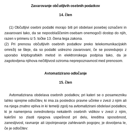
Zavarovanje občutljivih osebnih podatkov
14. člen
(1) Občutljivi osebni podatki morajo biti pri obdelavi posebej označeni in
zavarovani tako, da se nepooblaščenim osebam onemogoči dostop do njih,
razen v primeru iz 5. točke 13. člena tega zakona.
(2) Pri prenosu občutljivih osebnih podatkov preko telekomunikacijskih
omrežij se šteje, da so podatki ustrezno zavarovani, če se posredujejo z
uporabo kriptografskih metod in elektronskega podpisa tako, da je
zagotovljena njihova nečitljivost oziroma neprepoznavnost med prenosom.
Avtomatizirano odločanje
15. člen
Avtomatizirana obdelava osebnih podatkov, pri kateri se o posamezniku
lahko sprejme odločitev, ki ima za posledico pravne učinke v zvezi z njim ali
na njega znatno vpliva in ki temelji zgolj na avtomatizirani obdelavi podatkov,
ki je namenjena ovrednotenju nekaterih osebnih vidikov v zvezi z njim,
kakršni so zlasti njegova uspešnost pri delu, kreditna sposobnost,
zanesljivost, ravnanje ali izpolnjevanje zahtevanih pogojev, je dovoljena le,
če je odločitev: