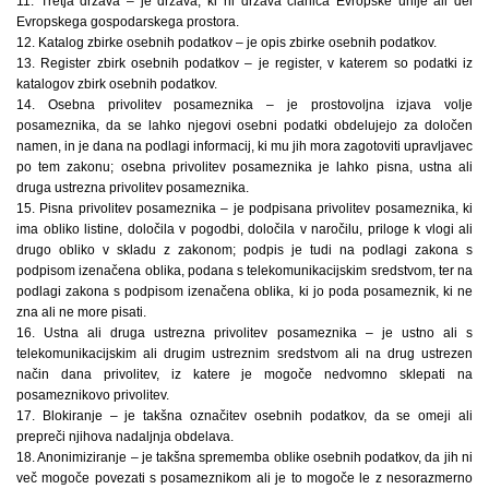
11. Tretja država – je država, ki ni država članica Evropske unije ali del
Evropskega gospodarskega prostora.
12. Katalog zbirke osebnih podatkov – je opis zbirke osebnih podatkov.
13. Register zbirk osebnih podatkov – je register, v katerem so podatki iz
katalogov zbirk osebnih podatkov.
14. Osebna privolitev posameznika – je prostovoljna izjava volje
posameznika, da se lahko njegovi osebni podatki obdelujejo za določen
namen, in je dana na podlagi informacij, ki mu jih mora zagotoviti upravljavec
po tem zakonu; osebna privolitev posameznika je lahko pisna, ustna ali
druga ustrezna privolitev posameznika.
15. Pisna privolitev posameznika – je podpisana privolitev posameznika, ki
ima obliko listine, določila v pogodbi, določila v naročilu, priloge k vlogi ali
drugo obliko v skladu z zakonom; podpis je tudi na podlagi zakona s
podpisom izenačena oblika, podana s telekomunikacijskim sredstvom, ter na
podlagi zakona s podpisom izenačena oblika, ki jo poda posameznik, ki ne
zna ali ne more pisati.
16. Ustna ali druga ustrezna privolitev posameznika – je ustno ali s
telekomunikacijskim ali drugim ustreznim sredstvom ali na drug ustrezen
način dana privolitev, iz katere je mogoče nedvomno sklepati na
posameznikovo privolitev.
17. Blokiranje – je takšna označitev osebnih podatkov, da se omeji ali
prepreči njihova nadaljnja obdelava.
18. Anonimiziranje – je takšna sprememba oblike osebnih podatkov, da jih ni
več mogoče povezati s posameznikom ali je to mogoče le z nesorazmerno