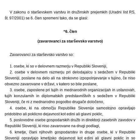
V zakonu o starševskem varstvu in družinskih prejemkih (Uradni list RS,
št. 97/2001) se 6. člen spremeni tako, da se glasi:
“6. člen
(zavarovanci za starševsko varstvo)
Zavarovanci za starševsko varstvo so:
1. osebe, ki so v delovnem razmerju v Republiki Sloveniji,
2. osebe v delovnem razmerju pri delodajalcu s sedežem v Republiki
Sloveniji, poslane na delo ali na strokovno izpopolnjevanje v tujino, če niso
obvezno zavarovane v državi, v katero so bile poslane,
3. osebe, zaposlene pri tujih in mednarodnih organizacijah in ustanovah,
tujih konzularnih in diplomatskih predstavništvih s sedežem v Republiki
Sloveniji, če ni z mednarodno pogodbo drugače določeno,
4. osebe, ki na območju Republike Slovenije samostojno opravljajo
pridobitno ali poklicno dejavnost kot edini ali glavni poklic,
5. poslovodne osebe gospodarskih družb in direktorji zasebnih zavodov v
Republiki Sloveniji, ki niso zavarovane na drugi podlagi,
6. kmetje, člani njihovih gospodarstev in druge osebe, ki v Republiki
Sloveniji opravljajo kmetijsko dejavnost kot edini ali glavni poklic in so