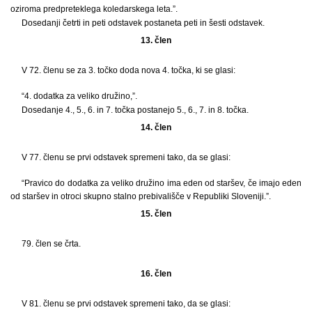
oziroma predpreteklega koledarskega leta.”.
Dosedanji četrti in peti odstavek postaneta peti in šesti odstavek.
13. člen
V 72. členu se za 3. točko doda nova 4. točka, ki se glasi:
“4. dodatka za veliko družino,”.
Dosedanje 4., 5., 6. in 7. točka postanejo 5., 6., 7. in 8. točka.
14. člen
V 77. členu se prvi odstavek spremeni tako, da se glasi:
“Pravico do dodatka za veliko družino ima eden od staršev, če imajo eden
od staršev in otroci skupno stalno prebivališče v Republiki Sloveniji.”.
15. člen
79. člen se črta.
16. člen
V 81. členu se prvi odstavek spremeni tako, da se glasi: