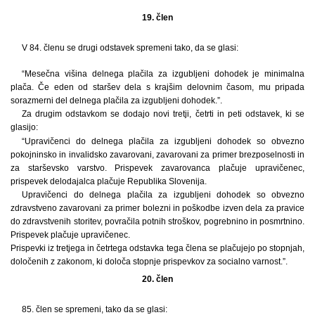
19. člen
V 84. členu se drugi odstavek spremeni tako, da se glasi:
“Mesečna višina delnega plačila za izgubljeni dohodek je minimalna
plača. Če eden od staršev dela s krajšim delovnim časom, mu pripada
sorazmerni del delnega plačila za izgubljeni dohodek.”.
Za drugim odstavkom se dodajo novi tretji, četrti in peti odstavek, ki se
glasijo:
“Upravičenci do delnega plačila za izgubljeni dohodek so obvezno
pokojninsko in invalidsko zavarovani, zavarovani za primer brezposelnosti in
za starševsko varstvo. Prispevek zavarovanca plačuje upravičenec,
prispevek delodajalca plačuje Republika Slovenija.
Upravičenci do delnega plačila za izgubljeni dohodek so obvezno
zdravstveno zavarovani za primer bolezni in poškodbe izven dela za pravice
do zdravstvenih storitev, povračila potnih stroškov, pogrebnino in posmrtnino.
Prispevek plačuje upravičenec.
Prispevki iz tretjega in četrtega odstavka tega člena se plačujejo po stopnjah,
določenih z zakonom, ki določa stopnje prispevkov za socialno varnost.”.
20. člen
85. člen se spremeni, tako da se glasi: