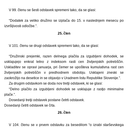
V 99. členu se šesti odstavek spremeni tako, da se glasi:
“Dodatek za veliko družino se izplača do 15. v naslednjem mesecu po
izvršljivosti odločbe.”.
25. člen
V 101. členu se drugi odstavek spremeni tako, da se glasi:
“Družinski prejemki, razen delnega plačila za izgubljeni dohodek, se
usklajujejo enkrat letno z indeksom rasti cen življenjskih potrebščin.
Uskladitev se opravi januarja, pri čemer se upošteva kumulativna rast cen
življenjskih potrebščin v predhodnem obdobju. Usklajeni zneski se
zaokrožijo na desetice in se objavijo v Uradnem listu Republike Slovenije.”.
Za drugim odstavkom se doda nov tretji odstavek, ki se glasi:
“Delno plačilo za izgubljeni dohodek se usklajuje z rastjo minimalne
plače.”.
Dosedanji tretji odstavek postane četrti odstavek.
Dosedanji četrti odstavek se črta.
26. člen
V 104. členu se v prvem odstavku za besedilom “o izrabi starševskega