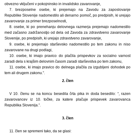
obvezno vključeni v pokojninsko in invalidsko zavarovanje,
7. brezposelne osebe, ki prejemajo na Zavodu za zaposlovanje
Republike Slovenije nadomestilo ali denarno pomoč, po predpisih, ki urejajo
zavarovanje za primer brezposelnosti,
8. osebe, ki po prenehanju delovnega razmerja prejemajo nadomestilo
med začasno zadržanostjo od dela od Zavoda za zdravstveno zavarovanje
Slovenije, po predpisih, ki urejajo zdravstveno zavarovanje,
9. osebe, ki prejemajo starševsko nadomestilo po tem zakonu in niso
zavarovane na drugi podlagi,
10. osebe, ki imajo pravico do plačila prispevkov za socialno varnost
zaradi dela s krajšim delovnim časom zaradi starševstva po tem zakonu,
11. osebe, ki imajo pravico do delnega plačila za izgubljeni dohodek po
tem ali drugem zakonu.”.
2. člen
V 10. členu se na koncu besedila črta pika in doda besedilo: “, razen
zavarovancev iz 10. točke, za katere plačuje prispevek zavarovanca
Republika Slovenija.”.
3. člen
11. člen se spremeni tako, da se glasi: