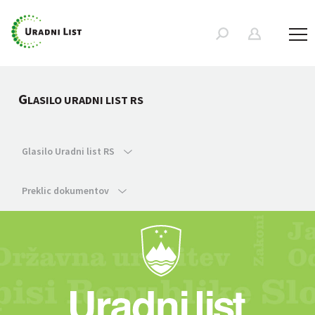
G
LASILO URADNI LIST RS
Glasilo Uradni list RS
Preklic dokumentov