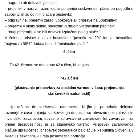
– nagrade ob delovnih jubilejih;
– prejemki v naravi, razen kadar pomenijo sestavni del plače po pogodbi o
zaposlitvi in so od njih plačani prispevki;
– odpravnine, prejemki zaradi upokojitve ali priprave na upokojitev;
– prejemki v obliki delnic, obveznic in drugih vrednostnih papirjev;
– drugi prejemki, ki so bili delavcu izplačani poleg plače.”.
V četrtem odstavku se za besedilom “poveča za 2%” ter za besedilom
“največ za 50%” dodata besedi “minimalne plače”.
6. člen
Za 42. členom se doda nov 42.a člen, ki se glasi:
“42.a člen
(plačevanje prispevkov za socialno varnost v času prejemanja
starševskih nadomestil)
Upravičenci do starševskih nadomestil, ki jim je prenehalo delovno
razmerje v času trajanja starševskega dopusta, so obvezno pokojninsko in
invalidsko zavarovani, obvezno zdravstveno zavarovani ter zavarovani za
primer brezposelnosti in za starševsko varstvo. Prispevek zavarovanca
plačuje upravičenec, prispevek delodajalca pa plačuje Republika Slovenija v
skladu z zakonom, ki ureja posamezno področje.