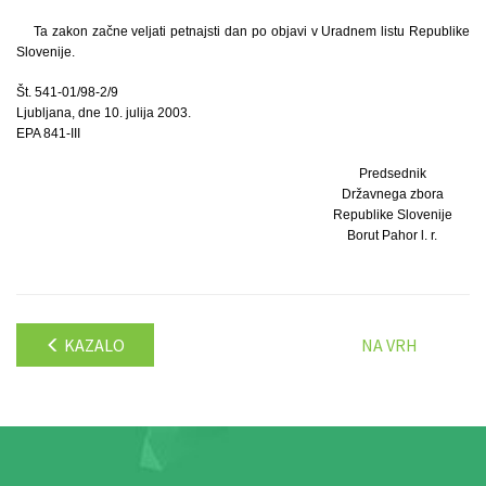
Ta zakon začne veljati petnajsti dan po objavi v Uradnem listu Republike
Slovenije.
Št. 541-01/98-2/9
Ljubljana, dne 10. julija 2003.
EPA 841-III
Predsednik
Državnega zbora
Republike Slovenije
Borut Pahor l. r.
KAZALO
NA VRH