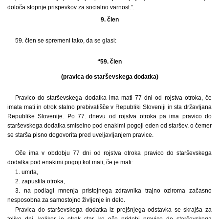
določa stopnje prispevkov za socialno varnost.”.
9. člen
59. člen se spremeni tako, da se glasi:
“59. člen
(pravica do starševskega dodatka)
Pravico do starševskega dodatka ima mati 77 dni od rojstva otroka, če
imata mati in otrok stalno prebivališče v Republiki Sloveniji in sta državljana
Republike Slovenije. Po 77. dnevu od rojstva otroka pa ima pravico do
starševskega dodatka smiselno pod enakimi pogoji eden od staršev, o čemer
se starša pisno dogovorita pred uveljavljanjem pravice.
Oče ima v obdobju 77 dni od rojstva otroka pravico do starševskega
dodatka pod enakimi pogoji kot mati, če je mati:
1. umrla,
2. zapustila otroka,
3. na podlagi mnenja pristojnega zdravnika trajno oziroma začasno
nesposobna za samostojno življenje in delo.
Pravica do starševskega dodatka iz prejšnjega odstavka se skrajša za
toliko dni, kolikor je otrok star, ko oče pridobi pravico do starševskega