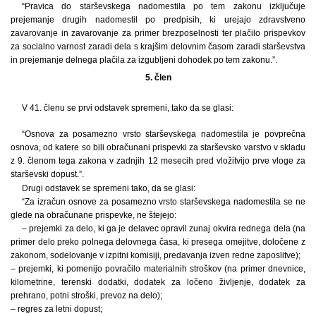
“Pravica do starševskega nadomestila po tem zakonu izključuje
prejemanje drugih nadomestil po predpisih, ki urejajo zdravstveno
zavarovanje in zavarovanje za primer brezposelnosti ter plačilo prispevkov
za socialno varnost zaradi dela s krajšim delovnim časom zaradi starševstva
in prejemanje delnega plačila za izgubljeni dohodek po tem zakonu.”.
5. člen
V 41. členu se prvi odstavek spremeni, tako da se glasi:
“Osnova za posamezno vrsto starševskega nadomestila je povprečna
osnova, od katere so bili obračunani prispevki za starševsko varstvo v skladu
z 9. členom tega zakona v zadnjih 12 mesecih pred vložitvijo prve vloge za
starševski dopust.”.
Drugi odstavek se spremeni tako, da se glasi:
“Za izračun osnove za posamezno vrsto starševskega nadomestila se ne
glede na obračunane prispevke, ne štejejo:
– prejemki za delo, ki ga je delavec opravil zunaj okvira rednega dela (na
primer delo preko polnega delovnega časa, ki presega omejitve, določene z
zakonom, sodelovanje v izpitni komisiji, predavanja izven redne zaposlitve);
– prejemki, ki pomenijo povračilo materialnih stroškov (na primer dnevnice,
kilometrine, terenski dodatki, dodatek za ločeno življenje, dodatek za
prehrano, potni stroški, prevoz na delo);
– regres za letni dopust;