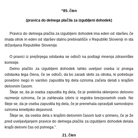
“85. člen
(pravica do delnega plačila za izgubljeni dohodek)
Pravico do delnega plačila za izgubljeni dohodek ima eden od staršev, če
imata otrok in eden od staršev stalno prebivališče v Republiki Sloveniji in sta
državljana Republike Slovenije.
O pravici iz prejšnjega odstavka se odloči na podlagi mnenja zdravniške
komisije.
Delno plačilo za izgubljeni dohodek lahko uveljavi oseba iz prvega
odstavka tega člena, če se odloči, da bo zaradi skrbi za otroka, ki potrebuje
posebno nego in varstvo zapustila trg dela oziroma začela delati s krajšim
delovnim časom.
Šteje se, da je oseba zapustila trg dela, če je prekinila sklenjeno delovno
razmerje oziroma, če je zahtevala izbris iz registra brezposelnih oseb. Ne
šteje se, da je oseba zapustila trg dela, če je prenehala opravljati samostojno
oziroma kmetijsko dejavnost.
Šteje se, da oseba dela s krajšim delovnim časom tudi v primeru, če je že
pred uveljavljanjem pravice do delnega plačila za izgubljeni dohodek delala
krajši delovni čas od polnega.”.
21. člen