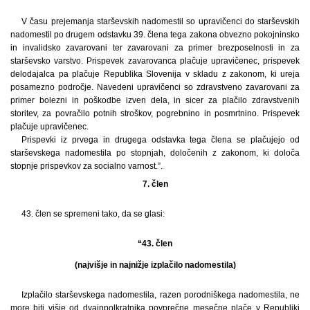
V času prejemanja starševskih nadomestil so upravičenci do starševskih
nadomestil po drugem odstavku 39. člena tega zakona obvezno pokojninsko
in invalidsko zavarovani ter zavarovani za primer brezposelnosti in za
starševsko varstvo. Prispevek zavarovanca plačuje upravičenec, prispevek
delodajalca pa plačuje Republika Slovenija v skladu z zakonom, ki ureja
posamezno področje. Navedeni upravičenci so zdravstveno zavarovani za
primer bolezni in poškodbe izven dela, in sicer za plačilo zdravstvenih
storitev, za povračilo potnih stroškov, pogrebnino in posmrtnino. Prispevek
plačuje upravičenec.
Prispevki iz prvega in drugega odstavka tega člena se plačujejo od
starševskega nadomestila po stopnjah, določenih z zakonom, ki določa
stopnje prispevkov za socialno varnost.”.
7. člen
43. člen se spremeni tako, da se glasi:
“43. člen
(najvišje in najnižje izplačilo nadomestila)
Izplačilo starševskega nadomestila, razen porodniškega nadomestila, ne
more biti višje od dvainpolkratnika povprečne mesečne plače v Republiki