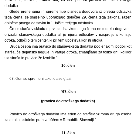
dodatka.
Glede prenehanja in spremembe pisnega dogovora iz prvega odstavka
tega člena, se smiselno uporabljajo določbe 29. člena tega zakona, razen
določbe prvega odstavka in 1. točke tretjega odstavka.
Če se starša v skladu s prvim odstavkom tega člena ne moreta dogovoriti
o izrabi starševskega dodatka ali je njuna odločitev v nasprotju s koristjo
otroka, odloči o tem center, ki pri tem upošteva koristi otroka.
Druga oseba ima pravico do starševskega dodatka pod enakimi pogoji kot
starša, če dejansko neguje in varuje otroka, zmanjšano za toliko dni, kolikor
sta starša to pravico že izrabila.”.
10. člen
67. člen se spremeni tako, da se glasi:
“67. člen
(pravica do otroškega dodatka)
Pravico do otroškega dodatka ima eden od staršev oziroma druga oseba
za otroka s stalnim prebivališčem v Republiki Sloveniji.”.
11. člen