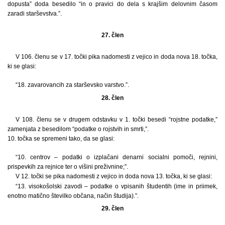
dopusta” doda besedilo “in o pravici do dela s krajšim delovnim časom
zaradi starševstva.”.
27. člen
V 106. členu se v 17. točki pika nadomesti z vejico in doda nova 18. točka,
ki se glasi:
“18. zavarovancih za starševsko varstvo.”.
28. člen
V 108. členu se v drugem odstavku v 1. točki besedi “rojstne podatke,”
zamenjata z besedilom “podatke o rojstvih in smrti,”.
10. točka se spremeni tako, da se glasi:
“10. centrov – podatki o izplačani denarni socialni pomoči, rejnini,
prispevkih za rejnice ter o višini preživnine;”.
V 12. točki se pika nadomesti z vejico in doda nova 13. točka, ki se glasi:
“13. visokošolski zavodi – podatke o vpisanih študentih (ime in priimek,
enotno matično številko občana, način študija).”.
29. člen