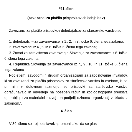
“11. člen
(zavezanci za plačilo prispevkov delodajalcev)
Zavezanci za plačilo prispevkov delodajalcev za starševsko varstvo so:
1. delodajalci – za zavarovance iz 1., 2. in 3. točke 6. člena tega zakona;
2. zavarovanci iz 4., 5. in 6. točke 6. člena tega zakona;
3. Zavod za zdravstveno zavarovanje Slovenije za zavarovance iz 8. točke
6. člena tega zakona;
4. Republika Slovenija za zavarovance iz 7., 9., 10. in 11. točke 6. člena
tega zakona.
Podjetjem, zavodom in drugim organizacijam za zaposlovanje invalidov,
ki so zavezanci za plačilo prispevkov za starševsko varstvo in osebam, ki so
pri njih v delovnem razmerju, se prispevki za starševsko varstvo
obračunavajo in odvedejo na poseben račun in kot odstopljena sredstva
uporabljajo za materialni razvoj teh podjetij oziroma organizacij v skladu z
zakonom.”.
4. člen
V 39. členu se tretji odstavek spremeni tako, da se glasi: