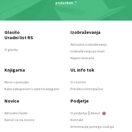
podatkov
. *
Glasilo
Izobraževanja
Uradni list RS
Aktualna izobraževanja
O glasilu
Izobraževanja po meri
Najem dvorane
Knjigarna
UL info tok
Novo v ponudbi
O storitvi
Kako nakupovati v spletni knjigarni
Preizkusi brezplačno
Novice
Podjetje
|
Aktualni članki
O podjetju
About
Naroči se na novice
Kontakt
Informacije javnega značaja