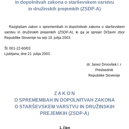
in dopolnitvah zakona o starševskem varstvu
in družinskih prejemkih (ZSDP-A)
Razglašam zakon o spremembah in dopolnitvah zakona o starševskem
varstvu in družinskih prejemkih (ZSDP-A), ki ga je sprejel Državni zbor
Republike Slovenije na seji 10. julija 2003.
Št. 001-22-60/03
Ljubljana, dne 21. julija 2003.
dr. Janez Drnovšek l. r.
Predsednik
Republike Slovenije
Z A K O N
O SPREMEMBAH IN DOPOLNITVAH ZAKONA
O STARŠEVSKEM VARSTVU IN DRUŽINSKIH
PREJEMKIH (ZSDP-A)
1. člen