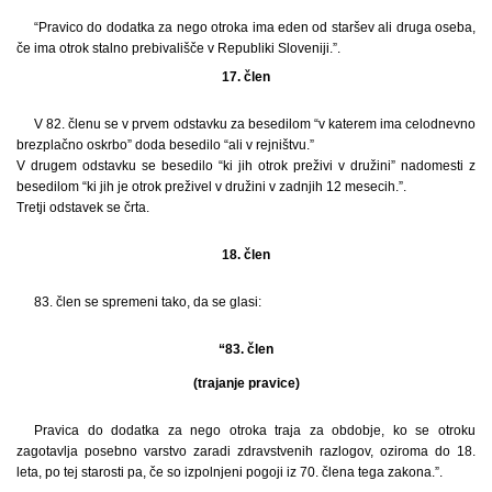
“Pravico do dodatka za nego otroka ima eden od staršev ali druga oseba,
če ima otrok stalno prebivališče v Republiki Sloveniji.”.
17. člen
V 82. členu se v prvem odstavku za besedilom “v katerem ima celodnevno
brezplačno oskrbo” doda besedilo “ali v rejništvu.”
V drugem odstavku se besedilo “ki jih otrok preživi v družini” nadomesti z
besedilom “ki jih je otrok preživel v družini v zadnjih 12 mesecih.”.
Tretji odstavek se črta.
18. člen
83. člen se spremeni tako, da se glasi:
“83. člen
(trajanje pravice)
Pravica do dodatka za nego otroka traja za obdobje, ko se otroku
zagotavlja posebno varstvo zaradi zdravstvenih razlogov, oziroma do 18.
leta, po tej starosti pa, če so izpolnjeni pogoji iz 70. člena tega zakona.”.