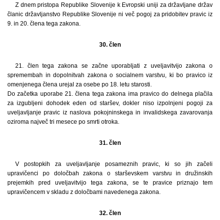
Z dnem pristopa Republike Slovenije k Evropski uniji za državljane držav
članic državljanstvo Republike Slovenije ni več pogoj za pridobitev pravic iz
9. in 20. člena tega zakona.
30. člen
21. člen tega zakona se začne uporabljati z uveljavitvijo zakona o
spremembah in dopolnitvah zakona o socialnem varstvu, ki bo pravico iz
omenjenega člena urejal za osebe po 18. letu starosti.
Do začetka uporabe 21. člena tega zakona ima pravico do delnega plačila
za izgubljeni dohodek eden od staršev, dokler niso izpolnjeni pogoji za
uveljavljanje pravic iz naslova pokojninskega in invalidskega zavarovanja
oziroma največ tri mesece po smrti otroka.
31. člen
V postopkih za uveljavljanje posameznih pravic, ki so jih začeli
upravičenci po določbah zakona o starševskem varstvu in družinskih
prejemkih pred uveljavitvijo tega zakona, se te pravice priznajo tem
upravičencem v skladu z določbami navedenega zakona.
32. člen