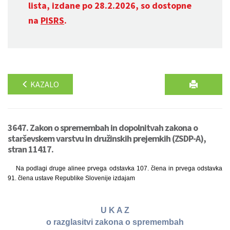
lista, izdane po 28.2.2026, so dostopne
na
PISRS
.
KAZALO
3647. Zakon o spremembah in dopolnitvah zakona o
starševskem varstvu in družinskih prejemkih (ZSDP-A),
stran 11417.
Na podlagi druge alinee prvega odstavka 107. člena in prvega odstavka
91. člena ustave Republike Slovenije izdajam
U K A Z
o razglasitvi zakona o spremembah