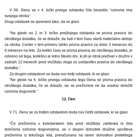
V 69. členu se v 4. točki prvega odstavka črta besedilo “oziroma ima
svojega otroka”.
Drugi odstavek se spremeni tako, da se glasi:
“Ne glede na 2. in 3. točko prejšnjega odstavka se prizna pravica do
otroškega dodatka, če se dokaže, da tudi v tem času starši materialno skrbijo
za otroka. Center v tem primeru lahko prizna pravico za dobo 3 mesecev do
6 mesecev na leto. Za koliko časa se prizna pravica do otroškega dodatka, je
odvisno od tega, kolikšno je letno število dni, ki jih je otrok preživel v družini v
zadnjih 12 mesecih pred vložitvijo vloge za uveljavitev pravice do otroškega
dodatka.”.
Za drugim odstavkom se doda nov tretji odstavek, ki se glasi:
“Ne glede na 6. točko prvega odstavka tega člena se prizna pravica do
otroškega dodatka, če se dokaže, da se preživnine ne da uradno določiti
oziroma dogovoriti.”.
12. člen
V 71. členu se za tretjim odstavkom doda nov četrti odstavek, ki se glasi:
“Če preživnina v koledarskem letu pred vložitvijo zahtevka ni bila
določena oziroma dogovorjena, se v skupni dohodek družine upošteva
preživnina iz tekočega leta, preračunana na raven dohodkov preteklega