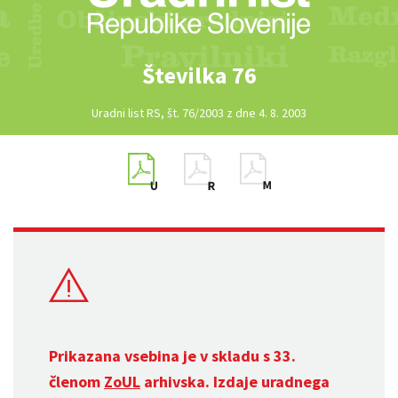
Številka 76
Uradni list RS, št. 76/2003 z dne 4. 8. 2003
Prikazana vsebina je v skladu s 33.
členom
ZoUL
arhivska. Izdaje uradnega