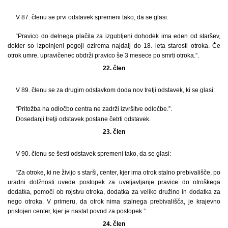
V 87. členu se prvi odstavek spremeni tako, da se glasi:
“Pravico do delnega plačila za izgubljeni dohodek ima eden od staršev,
dokler so izpolnjeni pogoji oziroma najdalj do 18. leta starosti otroka. Če
otrok umre, upravičenec obdrži pravico še 3 mesece po smrti otroka.”.
22. člen
V 89. členu se za drugim odstavkom doda nov tretji odstavek, ki se glasi:
“Pritožba na odločbo centra ne zadrži izvršitve odločbe.”.
Dosedanji tretji odstavek postane četrti odstavek.
23. člen
V 90. členu se šesti odstavek spremeni tako, da se glasi:
“Za otroke, ki ne živijo s starši, center, kjer ima otrok stalno prebivališče, po
uradni dolžnosti uvede postopek za uveljavljanje pravice do otroškega
dodatka, pomoči ob rojstvu otroka, dodatka za veliko družino in dodatka za
nego otroka. V primeru, da otrok nima stalnega prebivališča, je krajevno
pristojen center, kjer je nastal povod za postopek.”.
24. člen