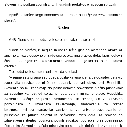
Sloveniji na podlagi zadnjih znanih uradnih podatkov o mesečnih plačah.
Izplačilo starševskega nadomestila ne more biti nižje od 55% minimalne
plače.”.
8. člen
V 48. členu se drugi odstavek spremeni tako, da se glasi:
“Eden od staršev, ki neguje in varuje težje gibalno oviranega otroka ali
zmerno ali težje duševno prizadetega otroka, ima pravico delati krajši delovni
čas tudi po tretjem letu starosti otroka, vendar ne dlje kot do 18. leta starosti
otroka.”.
Tretji odstavek se spremeni tako, da se glasi:
“V primerih iz prvega in drugega odstavka tega člena delodajalec delavcu
zagotavlja pravico do plače po dejanski delovni obveznosti, Republika
Slovenija pa mu zagotavlja do polne delovne obveznosti plačilo prispevkov
za socialno varnost od sorazmernega dela minimalne plače. Republika
Slovenija plačuje prispevke zavarovanca in delodajalca za obvezno
pokojninsko in invalidsko zavarovanje, zavarovanje za primer
brezposelnosti, za starševsko varstvo, za zdravstveno zavarovanje pa
prispevke za primer bolezni in poškodbe izven dela, za pravice do
zdravstvenih storitev, povračila potnih stroškov, pogrebnino in posmrtnino.
Republika Slovenija plačuje prispevke po stopnjah, določenih z zakonom, ki