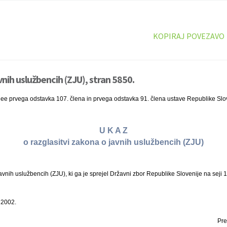
KOPIRAJ POVEZAVO
nih uslužbencih (ZJU), stran 5850.
nee prvega odstavka 107. člena in prvega odstavka 91. člena ustave Republike Slo
U K A Z
o razglasitvi zakona o javnih uslužbencih (ZJU)
nih uslužbencih (ZJU), ki ga je sprejel Državni zbor Republike Slovenije na seji 11
 2002.
Pre