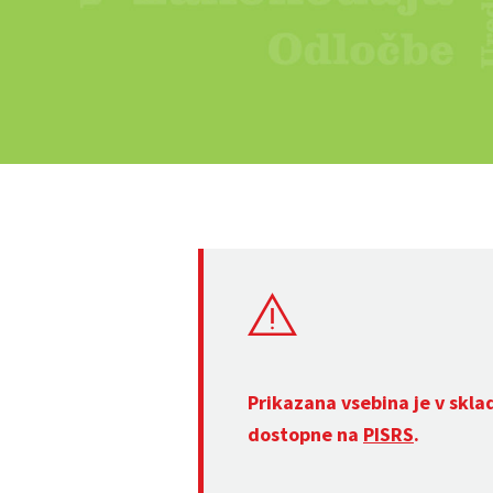
Prikazana vsebina je v skla
dostopne na
PISRS
.