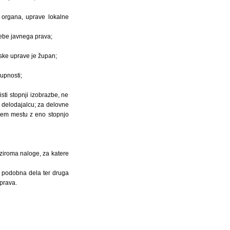
a organa, uprave lokalne
ebe javnega prava;
nske uprave je župan;
upnosti;
sti stopnji izobrazbe, ne
m delodajalcu; za delovne
ovnem mestu z eno stopnjo
ziroma naloge, za katere
n podobna dela ter druga
prava.