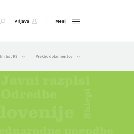
Prijava
Meni
dni list RS
Preklic dokumentov