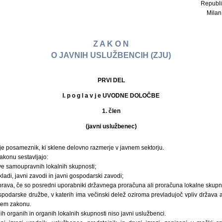
Republi
Milan 
Z A K O N
O JAVNIH USLUŽBENCIH (ZJU)
PRVI DEL
I. p o g l a v j e UVODNE DOLOČBE
1. člen
(javni uslužbenec)
je posameznik, ki sklene delovno razmerje v javnem sektorju.
zakonu sestavljajo:
ve samoupravnih lokalnih skupnosti;
kladi, javni zavodi in javni gospodarski zavodi;
rava, če so posredni uporabniki državnega proračuna ali proračuna lokalne skupno
spodarske družbe, v katerih ima večinski delež oziroma prevladujoč vpliv država a
 tem zakonu.
ih organih in organih lokalnih skupnosti niso javni uslužbenci.