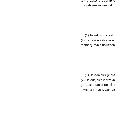
(5) V zakonu uporabljen
uporabljeni kot nevtraln
(1) Ta zakon ureja s
(2) Ta zakon celovito u
razmerij javnih uslužben
(1) Delodajalec je pr
(2) Delodajalec v državn
(3) Zakon lahko določi,
javnega prava, izvaja Vl