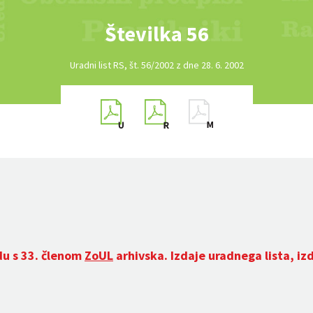
Številka 56
Uradni list RS, št. 56/2002 z dne 28. 6. 2002
du s 33. členom
ZoUL
arhivska. Izdaje uradnega lista, iz