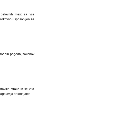
t delovnih mest za vse
 strokovno usposobljen za
narodnih pogodb, zakonov
avilih stroke in se v ta
agotavlja delodajalec.