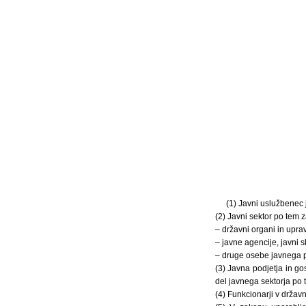
(1) Javni uslužbenec 
(2) Javni sektor po tem 
– državni organi in upra
– javne agencije, javni s
– druge osebe javnega p
(3) Javna podjetja in go
del javnega sektorja po
(4) Funkcionarji v državn