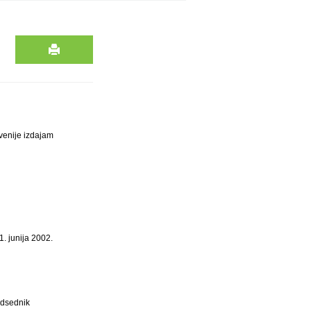
venije izdajam
. junija 2002.
dsednik