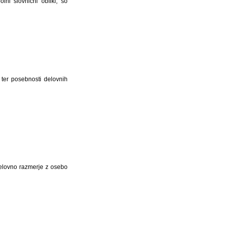
lni slovnični obliki, so
 ter posebnosti delovnih
delovno razmerje z osebo