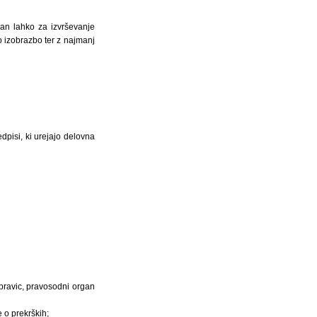
gan lahko za izvrševanje
 izobrazbo ter z najmanj
dpisi, ki urejajo delovna
 pravic, pravosodni organ
 o prekrških;