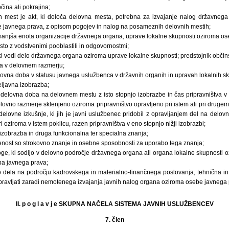
čina ali pokrajina;
ih mest je akt, ki določa delovna mesta, potrebna za izvajanje nalog državneg
 javnega prava, z opisom pogojev in nalog na posameznih delovnih mestih;
manjša enota organizacije državnega organa, uprave lokalne skupnosti oziroma os
sto z vodstvenimi pooblastili in odgovornostmi;
 ki vodi delo državnega organa oziroma uprave lokalne skupnosti; predstojnik obči
a v delovnem razmerju;
lovna doba v statusu javnega uslužbenca v državnih organih in upravah lokalnih sk
eljavna izobrazba;
delovna doba na delovnem mestu z isto stopnjo izobrazbe in čas pripravništva v i
 delovno razmerje sklenjeno oziroma pripravništvo opravljeno pri istem ali pri druge
 delovne izkušnje, ki jih je javni uslužbenec pridobil z opravljanjem del na del
i oziroma v istem poklicu, razen pripravništva v eno stopnjo nižji izobrazbi;
izobrazba in druga funkcionalna ter specialna znanja;
enost so strokovno znanje in osebne sposobnosti za uporabo tega znanja;
oge, ki sodijo v delovno področje državnega organa ali organa lokalne skupnosti o
ba javnega prava;
o dela na področju kadrovskega in materialno-finančnega poslovanja, tehnična i
 opravljati zaradi nemotenega izvajanja javnih nalog organa oziroma osebe javnega 
II. p o g l a v j e SKUPNA NAČELA SISTEMA JAVNIH USLUŽBENCEV
7. člen