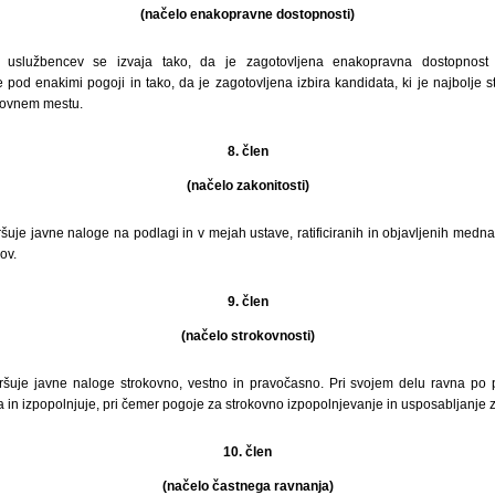
(načelo enakopravne dostopnosti)
h uslužbencev se izvaja tako, da je zagotovljena enakopravna dostopnos
 pod enakimi pogoji in tako, da je zagotovljena izbira kandidata, ki je najbolje
lovnem mestu.
8. člen
(načelo zakonitosti)
šuje javne naloge na podlagi in v mejah ustave, ratificiranih in objavljenih med
ov.
9. člen
(načelo strokovnosti)
ršuje javne naloge strokovno, vestno in pravočasno. Pri svojem delu ravna po pr
in izpopolnjuje, pri čemer pogoje za strokovno izpopolnjevanje in usposabljanje z
10. člen
(načelo častnega ravnanja)