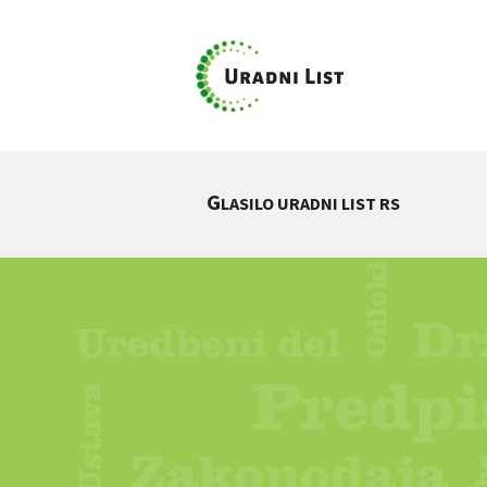
G
LASILO URADNI LIST RS