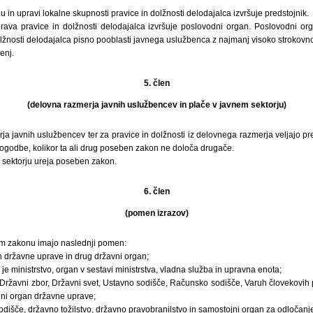
 in upravi lokalne skupnosti pravice in dolžnosti delodajalca izvršuje predstojnik.
ava pravice in dolžnosti delodajalca izvršuje poslovodni organ. Poslovodni or
lžnosti delodajalca pisno pooblasti javnega uslužbenca z najmanj visoko strokovno
enj.
5. člen
(delovna razmerja javnih uslužbencev in plače v javnem sektorju)
ja javnih uslužbencev ter za pravice in dolžnosti iz delovnega razmerja veljajo pre
pogodbe, kolikor ta ali drug poseben zakon ne določa drugače.
 sektorju ureja poseben zakon.
6. člen
(pomen izrazov)
em zakonu imajo naslednji pomen:
n državne uprave in drug državni organ;
je ministrstvo, organ v sestavi ministrstva, vladna služba in upravna enota;
 Državni zbor, Državni svet, Ustavno sodišče, Računsko sodišče, Varuh človekovih
i ni organ državne uprave;
odišče, državno tožilstvo, državno pravobranilstvo in samostojni organ za odločanje