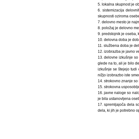
5. lokalna skupnost je ob
6. sistemizacija delovn
skupnosti oziroma osebe
7. delovno mesto je naj
8. položaj je delovno me
9. predstojnik je oseba,
10. delovna doba je dob
11. službena doba je de
12. izobrazba je javno v
13. delovne izkušnje so 
glede na to, ali je bilo
izkušnje se štejejo tudi
nižjo izobrazbo iste smer
14. strokovno znanje so 
15. strokovna usposoblj
16. javne naloge so nal
je bila ustanovljena ose
17. spremljajoča dela s
dela, ki jih je potrebno