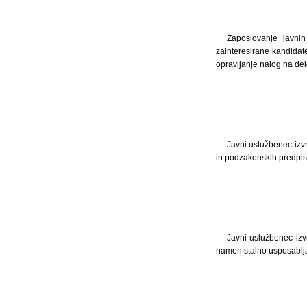
Zaposlovanje javni
zainteresirane kandidate
opravljanje nalog na de
Javni uslužbenec izvr
in podzakonskih predpis
Javni uslužbenec izv
namen stalno usposablja 