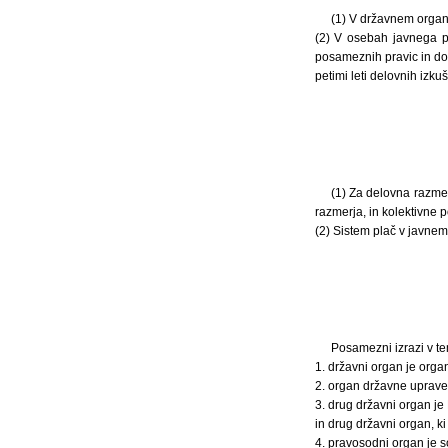
(1) V državnem organu
(2) V osebah javnega pr
posameznih pravic in do
petimi leti delovnih izkuš
(1) Za delovna razmer
razmerja, in kolektivne 
(2) Sistem plač v javnem
Posamezni izrazi v t
1. državni organ je orga
2. organ državne uprave 
3. drug državni organ je
in drug državni organ, k
4. pravosodni organ je s