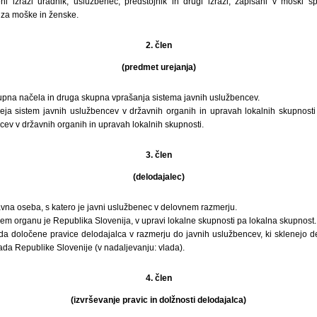
i izrazi uradnik, uslužbenec, predstojnik in drugi izrazi, zapisani v moški spo
i za moške in ženske.
2. člen
(predmet urejanja)
kupna načela in druga skupna vprašanja sistema javnih uslužbencev.
reja sistem javnih uslužbencev v državnih organih in upravah lokalnih skupnosti
cev v državnih organih in upravah lokalnih skupnosti.
3. člen
(delodajalec)
avna oseba, s katero je javni uslužbenec v delovnem razmerju.
em organu je Republika Slovenija, v upravi lokalne skupnosti pa lokalna skupnost.
 da določene pravice delodajalca v razmerju do javnih uslužbencev, ki sklenejo 
ada Republike Slovenije (v nadaljevanju: vlada).
4. člen
(izvrševanje pravic in dolžnosti delodajalca)