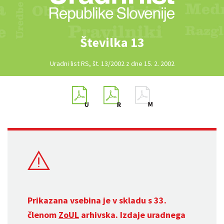
Številka 13
Uradni list RS, št. 13/2002 z dne 15. 2. 2002
Prikazana vsebina je v skladu s 33.
členom
ZoUL
arhivska. Izdaje uradnega