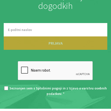
dogodkih
PRIJAVA
Seznanjen sem s
Splošnimi pogoji
in z
Izjavo o varstvu osebnih
podatkov
. *