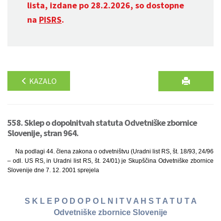
lista, izdane po 28.2.2026, so dostopne
na
PISRS
.
KAZALO
558. Sklep o dopolnitvah statuta Odvetniške zbornice
Slovenije, stran 964.
Na podlagi 44. člena zakona o odvetništvu (Uradni list RS, št. 18/93, 24/96
– odl. US RS, in Uradni list RS, št. 24/01) je Skupščina Odvetniške zbornice
Slovenije dne 7. 12. 2001 sprejela
S K L E P O D O P O L N I T V A H S T A T U T A
Odvetniške zbornice Slovenije