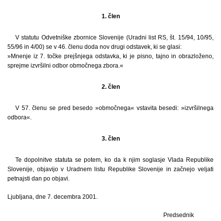
1. člen
V statutu Odvetniške zbornice Slovenije (Uradni list RS, št. 15/94, 10/95,
55/96 in 4/00) se v 46. členu doda nov drugi odstavek, ki se glasi:
»Mnenje iz 7. točke prejšnjega odstavka, ki je pisno, tajno in obrazloženo,
sprejme izvršilni odbor območnega zbora.«
2. člen
V 57. členu se pred besedo »območnega« vstavita besedi: »izvršilnega
odbora«.
3. člen
Te dopolnitve statuta se potem, ko da k njim soglasje Vlada Republike
Slovenije, objavijo v Uradnem listu Republike Slovenije in začnejo veljati
petnajsti dan po objavi.
Ljubljana, dne 7. decembra 2001.
Predsednik