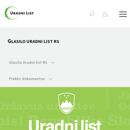
G
LASILO URADNI LIST RS
Glasilo Uradni list RS
Preklic dokumentov