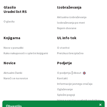
Glasilo
Izobraževanja
Uradni list RS
Aktualna izobraževanja
O glasilu
Izobraževanja po meri
Najem dvorane
Knjigarna
UL info tok
Novo v ponudbi
O storitvi
Kako nakupovati v spletni knjigarni
Preizkusi brezplačno
Novice
Podjetje
|
Aktualni članki
O podjetju
About
Naroči se na novice
Kontakt
Informacije javnega značaja
Oglaševanje
Splošni pogoji
Izjava o varstvu osebnih podatkov
×
E-dražbe
Obvestilo