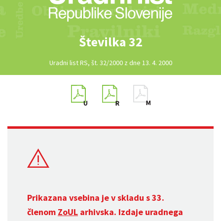
Številka 32
Uradni list RS, št. 32/2000 z dne 13. 4. 2000
Prikazana vsebina je v skladu s 33.
členom
ZoUL
arhivska. Izdaje uradnega