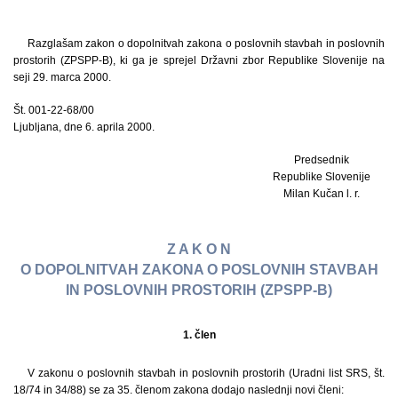
Razglašam zakon o dopolnitvah zakona o poslovnih stavbah in poslovnih
prostorih (ZPSPP-B), ki ga je sprejel Državni zbor Republike Slovenije na
seji 29. marca 2000.
Št. 001-22-68/00
Ljubljana, dne 6. aprila 2000.
Predsednik
Republike Slovenije
Milan Kučan l. r.
Z A K O N
O DOPOLNITVAH ZAKONA O POSLOVNIH STAVBAH
IN POSLOVNIH PROSTORIH (ZPSPP-B)
1. člen
V zakonu o poslovnih stavbah in poslovnih prostorih (Uradni list SRS, št.
18/74 in 34/88) se za 35. členom zakona dodajo naslednji novi členi: