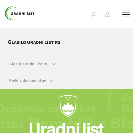
G
LASILO URADNI LIST RS
Glasilo Uradni list RS
Preklic dokumentov