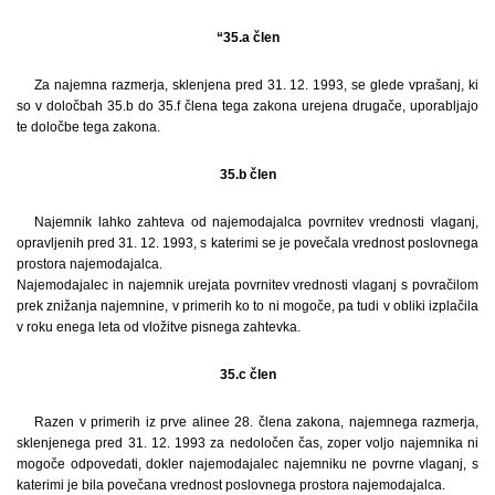
“35.a člen
Za najemna razmerja, sklenjena pred 31. 12. 1993, se glede vprašanj, ki
so v določbah 35.b do 35.f člena tega zakona urejena drugače, uporabljajo
te določbe tega zakona.
35.b člen
Najemnik lahko zahteva od najemodajalca povrnitev vrednosti vlaganj,
opravljenih pred 31. 12. 1993, s katerimi se je povečala vrednost poslovnega
prostora najemodajalca.
Najemodajalec in najemnik urejata povrnitev vrednosti vlaganj s povračilom
prek znižanja najemnine, v primerih ko to ni mogoče, pa tudi v obliki izplačila
v roku enega leta od vložitve pisnega zahtevka.
35.c člen
Razen v primerih iz prve alinee 28. člena zakona, najemnega razmerja,
sklenjenega pred 31. 12. 1993 za nedoločen čas, zoper voljo najemnika ni
mogoče odpovedati, dokler najemodajalec najemniku ne povrne vlaganj, s
katerimi je bila povečana vrednost poslovnega prostora najemodajalca.