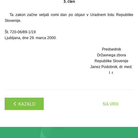
3. člen
Ta zakon začne veljati osmi dan po objavi v Uradnem listu Republike
Slovenije.
Št. 720-06/89-1/19
Ljubljana, dne 29. marca 2000.
Predsednik
Državnega zbora
Republike Slovenije
Janez Podobnik, dr. med.
l. r.
KAZALO
NA VRH