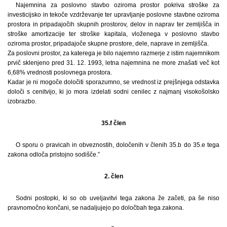
Najemnina za poslovno stavbo oziroma prostor pokriva stroške za
investicijsko in tekoče vzdrževanje ter upravljanje poslovne stavbne oziroma
prostora in pripadajočih skupnih prostorov, delov in naprav ter zemljišča in
stroške amortizacije ter stroške kapitala, vloženega v poslovno stavbo
oziroma prostor, pripadajoče skupne prostore, dele, naprave in zemljišča.
Za poslovni prostor, za katerega je bilo najemno razmerje z istim najemnikom
prvič sklenjeno pred 31. 12. 1993, letna najemnina ne more znašati več kot
6,68% vrednosti poslovnega prostora.
Kadar je ni mogoče določiti sporazumno, se vrednost iz prejšnjega odstavka
določi s cenitvijo, ki jo mora izdelati sodni cenilec z najmanj visokošolsko
izobrazbo.
35.f člen
O sporu o pravicah in obveznostih, določenih v členih 35.b do 35.e tega
zakona odloča pristojno sodišče.”
2. člen
Sodni postopki, ki so ob uveljavitvi tega zakona že začeti, pa še niso
pravnomočno končani, se nadaljujejo po določbah tega zakona.