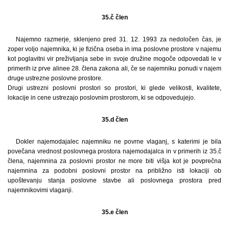
35.č člen
Najemno razmerje, sklenjeno pred 31. 12. 1993 za nedoločen čas, je
zoper voljo najemnika, ki je fizična oseba in ima poslovne prostore v najemu
kot poglavitni vir preživljanja sebe in svoje družine mogoče odpovedati le v
primerih iz prve alinee 28. člena zakona ali, če se najemniku ponudi v najem
druge ustrezne poslovne prostore.
Drugi ustrezni poslovni prostori so prostori, ki glede velikosti, kvalitete,
lokacije in cene ustrezajo poslovnim prostorom, ki se odpovedujejo.
35.d člen
Dokler najemodajalec najemniku ne povrne vlaganj, s katerimi je bila
povečana vrednost poslovnega prostora najemodajalca in v primerih iz 35.č
člena, najemnina za poslovni prostor ne more biti višja kot je povprečna
najemnina za podobni poslovni prostor na približno isti lokaciji ob
upoštevanju stanja poslovne stavbe ali poslovnega prostora pred
najemnikovimi vlaganji.
35.e člen