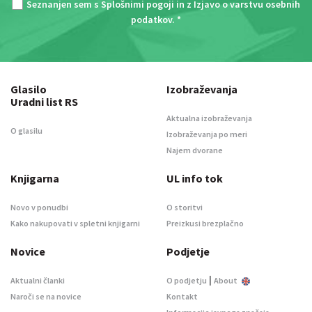
Seznanjen sem s
Splošnimi pogoji
in z
Izjavo o varstvu osebnih
podatkov
. *
Glasilo
Izobraževanja
Uradni list RS
Aktualna izobraževanja
O glasilu
Izobraževanja po meri
Najem dvorane
Knjigarna
UL info tok
Novo v ponudbi
O storitvi
Kako nakupovati v spletni knjigarni
Preizkusi brezplačno
Novice
Podjetje
|
Aktualni članki
O podjetju
About
Naroči se na novice
Kontakt