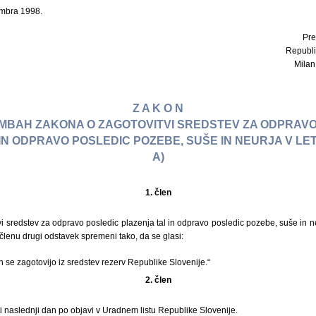
embra 1998.
Pre
Republi
Milan 
Z A K O N
MBAH ZAKONA O ZAGOTOVITVI SREDSTEV ZA ODPRAVO
IN ODPRAVO POSLEDIC POZEBE, SUŠE IN NEURJA V LETU
A)
1. člen
i sredstev za odpravo posledic plazenja tal in odpravo posledic pozebe, suše in n
3. členu drugi odstavek spremeni tako, da se glasi:
 se zagotovijo iz sredstev rezerv Republike Slovenije.“
2. člen
i naslednji dan po objavi v Uradnem listu Republike Slovenije.