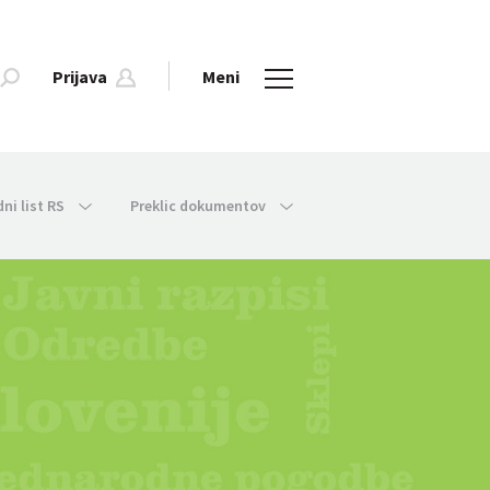
Prijava
Meni
dni list RS
Preklic dokumentov