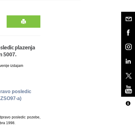
ledic plazenja
n 5007.
venije izdajam
pravo posledic
(ZZSO97-a)
dpravo posledic pozebe,
mbra 1998.