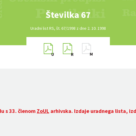
Številka 67
Uradni list RS, št. 67/1998 z dne 2. 10. 1998
du s 33. členom
ZoUL
arhivska. Izdaje uradnega lista, iz