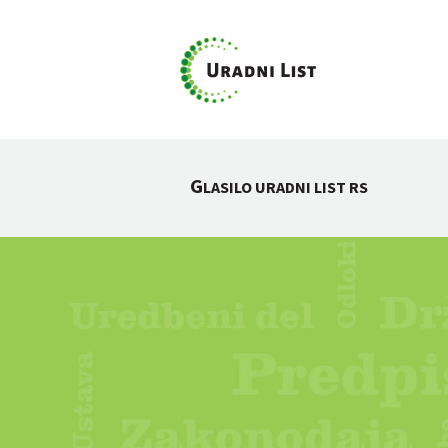
G
LASILO URADNI LIST RS