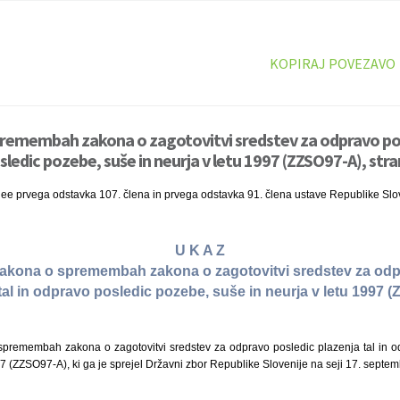
KOPIRAJ POVEZAVO
premembah zakona o zagotovitvi sredstev za odpravo pos
sledic pozebe, suše in neurja v letu 1997 (ZZSO97-A), stra
nee prvega odstavka 107. člena in prvega odstavka 91. člena ustave Republike Slo
U K A Z
 zakona o spremembah zakona o zagotovitvi sredstev za od
tal in odpravo posledic pozebe, suše in neurja v letu 1997 
remembah zakona o zagotovitvi sredstev za odpravo posledic plazenja tal in o
97 (ZZSO97-A), ki ga je sprejel Državni zbor Republike Slovenije na seji 17. septe