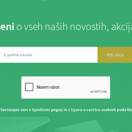
eni
o vseh naših novostih, akci
PRIJAVA
Seznanjen sem s
Splošnimi pogoji
in z
Izjavo o varstvu osebnih podatk