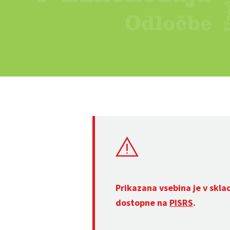
Prikazana vsebina je v skla
dostopne na
PISRS
.