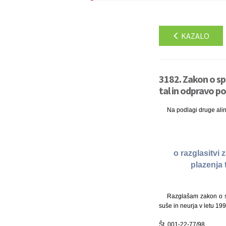
KAZALO
3182. Zakon o s
tal in odpravo po
Na podlagi druge ali
o razglasitvi
plazenja 
Razglašam zakon o sp
suše in neurja v letu 19
Št. 001-22-77/98