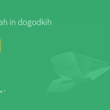
jah in dogodkih
ov
. *