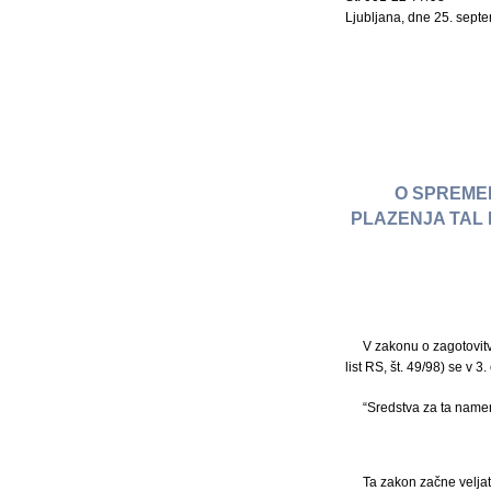
Ljubljana, dne 25. sept
O SPREME
PLAZENJA TAL 
V zakonu o zagotovitv
list RS, št. 49/98) se v 
“Sredstva za ta namen
Ta zakon začne veljat