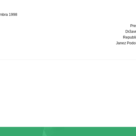
embra 1998
Pre
Držav
Republi
Janez Podobn