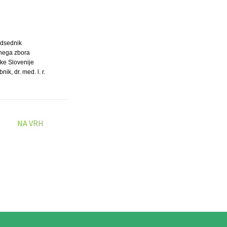
dsednik
nega zbora
ke Slovenije
ik, dr. med. l. r.
NA VRH