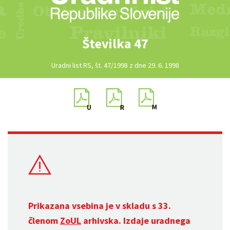
Številka 47
Uradni list RS, št. 47/1998 z dne 29. 6. 1998
Prikazana vsebina je v skladu s 33.
členom
ZoUL
arhivska. Izdaje uradnega