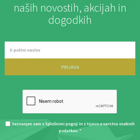
naših novostih, akcijah in
dogodkih
PRIJAVA
Seznanjen sem s
Splošnimi pogoji
in z
Izjavo o varstvu osebnih
podatkov
. *