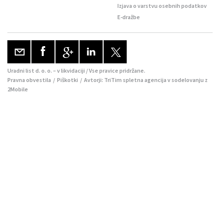
Izjava o varstvu osebnih podatkov
E-dražbe
Uradni list d. o. o. – v likvidaciji / Vse pravice pridržane.
Pravna obvestila
/
Piškotki
/ Avtorji:
TriTim spletna agencija
v sodelovanju z
2Mobile