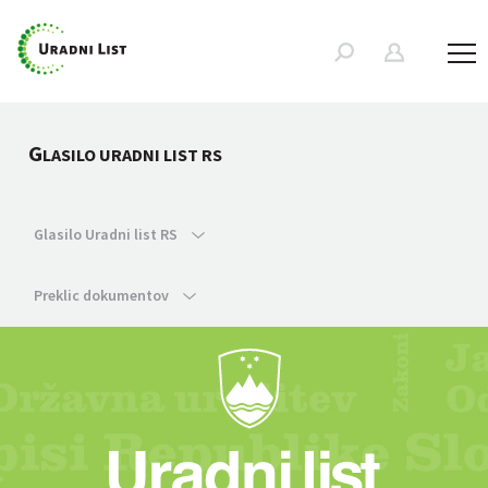
G
LASILO URADNI LIST RS
Glasilo Uradni list RS
Preklic dokumentov