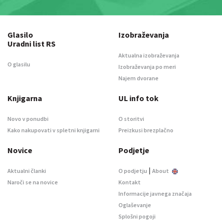
Glasilo
Izobraževanja
Uradni list RS
Aktualna izobraževanja
O glasilu
Izobraževanja po meri
Najem dvorane
Knjigarna
UL info tok
Novo v ponudbi
O storitvi
Kako nakupovati v spletni knjigarni
Preizkusi brezplačno
Novice
Podjetje
|
Aktualni članki
O podjetju
About
Naroči se na novice
Kontakt
Informacije javnega značaja
Oglaševanje
Splošni pogoji