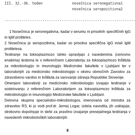
III. 32.-36. teden              nosečnica seronegativna1      
                                nosečnica seropozitivna2      
                                                              
-------------------------------------------------------------
1 Nosečnica je seronegativna, kadar v serumu ni prisotnih specifičnih IgG
in IgM protiteles.
2 Nosečnica je seropozitivna, kadar so prisotna specifična IgG in/ali IgM
protitelesa.
Testiranje na toksoplazmozo lahko opravljajo z navedenima (cenovno
enakima) testoma le v referenčnem Laboratoriju za toksoplazmozo Inštituta
za mikrobiologijo in imunologijo Medicinske fakultete v Ljubljani ter v
laboratorijih za medicinsko mikrobiologijo v okviru območnih Zavodov za
zdravstveno varstvo in Inštituta za varovanje zdravja Republike Slovenije.
Omenjeni laboratoriji za medicinsko mikrobiologijo izvajajo testiranje v
sodelovanju z referenčnim Laboratorijem za toksoplazmozo Inštituta za
mikrobiologijo in imunologijo Medicinske fakultete v Ljubljani.
Delovna skupina specialistov-mikrobiologov, imenovana od ministra za
zdravstvo RS, ki jo vodi prof.dr. Jernej Logar, izdela navodila, jih usklajuje,
strokovno dopolnjuje in skrbi za pravilno izvajanje presejalnega testiranja v
navedenih mikrobioloških laboratorijih.
II