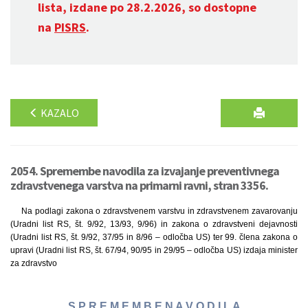
lista, izdane po 28.2.2026, so dostopne
na
PISRS
.
KAZALO
2054. Spremembe navodila za izvajanje preventivnega
zdravstvenega varstva na primarni ravni, stran 3356.
Na podlagi zakona o zdravstvenem varstvu in zdravstvenem zavarovanju
(Uradni list RS, št. 9/92, 13/93, 9/96) in zakona o zdravstveni dejavnosti
(Uradni list RS, št. 9/92, 37/95 in 8/96 – odločba US) ter 99. člena zakona o
upravi (Uradni list RS, št. 67/94, 90/95 in 29/95 – odločba US) izdaja minister
za zdravstvo
S P R E M E M B E N A V O D I L A