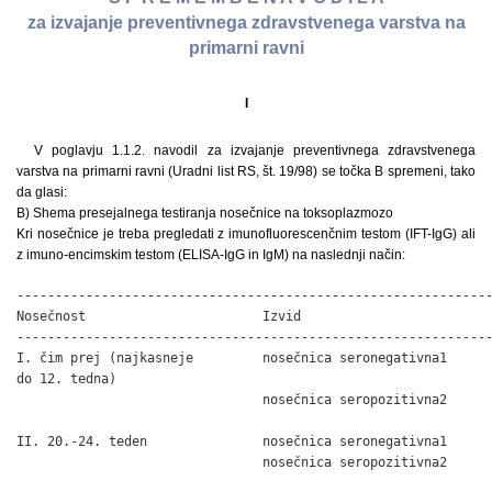
za izvajanje preventivnega zdravstvenega varstva na
primarni ravni
I
V poglavju 1.1.2. navodil za izvajanje preventivnega zdravstvenega
varstva na primarni ravni (Uradni list RS, št. 19/98) se točka B spremeni, tako
da glasi:
B) Shema presejalnega testiranja nosečnice na toksoplazmozo
Kri nosečnice je treba pregledati z imunofluorescenčnim testom (IFT-IgG) ali
z imuno-encimskim testom (ELISA-IgG in IgM) na naslednji način:
--------------------------------------------------------------
Nosečnost                       Izvid                         
--------------------------------------------------------------
I. čim prej (najkasneje         nosečnica seronegativna1      
do 12. tedna)

                                nosečnica seropozitivna2      
                                                              
II. 20.-24. teden               nosečnica seronegativna1      
                                nosečnica seropozitivna2      
                                                              