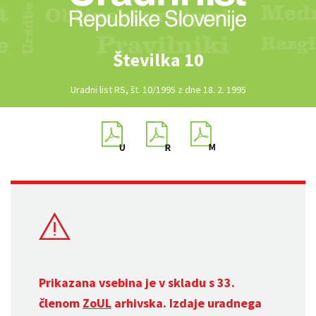
Številka 10
Uradni list RS, št. 10/1995 z dne 18. 2. 1995
Prikazana vsebina je v skladu s 33.
členom
ZoUL
arhivska. Izdaje uradnega