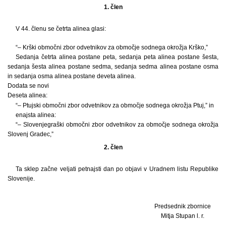
1. člen
V 44. členu se četrta alinea glasi:
“– Krški območni zbor odvetnikov za območje sodnega okrožja Krško,”
Sedanja četrta alinea postane peta, sedanja peta alinea postane šesta,
sedanja šesta alinea postane sedma, sedanja sedma alinea postane osma
in sedanja osma alinea postane deveta alinea.
Dodata se novi
Deseta alinea:
“– Ptujski območni zbor odvetnikov za območje sodnega okrožja Ptuj,” in
enajsta alinea:
“– Slovenjegraški območni zbor odvetnikov za območje sodnega okrožja
Slovenj Gradec,”
2. člen
Ta sklep začne veljati petnajsti dan po objavi v Uradnem listu Republike
Slovenije.
Predsednik zbornice
Mitja Stupan l. r.