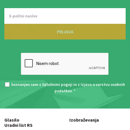
PRIJAVA
Seznanjen sem s
Splošnimi pogoji
in z
Izjavo o varstvu osebnih
podatkov
. *
Glasilo
Izobraževanja
Uradni list RS