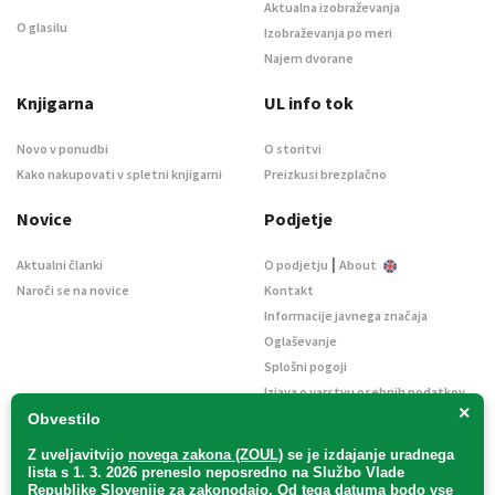
Aktualna izobraževanja
O glasilu
Izobraževanja po meri
Najem dvorane
Knjigarna
UL info tok
Novo v ponudbi
O storitvi
Kako nakupovati v spletni knjigarni
Preizkusi brezplačno
Novice
Podjetje
|
Aktualni članki
O podjetju
About
Naroči se na novice
Kontakt
Informacije javnega značaja
Oglaševanje
Splošni pogoji
Izjava o varstvu osebnih podatkov
×
E-dražbe
Obvestilo
Z uveljavitvijo
novega zakona (ZOUL)
se je
izdajanje uradnega
lista s 1. 3. 2026 preneslo
neposredno
na Službo Vlade
Republike Slovenije za zakonodajo
. Od tega datuma bodo vse