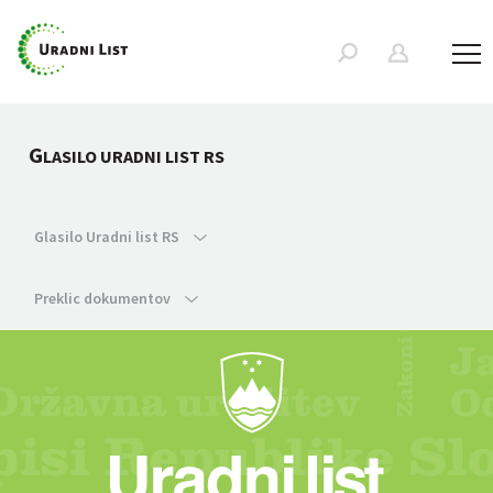
G
LASILO URADNI LIST RS
Glasilo Uradni list RS
Preklic dokumentov