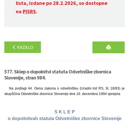
lista, izdane po 28.2.2026, so dostopne
na
PISRS
.
KAZALO
577. Sklep o dopolnitvi statuta Odvetniške zbornica
Slovenije, stran 984.
Na podlagi 44. člena zakona o odvetništvu (Uradni list RS, št. 18/93) je
skupščina Odvetniške zbornice Slovenije dne 16. decembra 1994 sprejela
S K L E P
o dopolnitvah statuta Odvetniške zbornice Slovenije