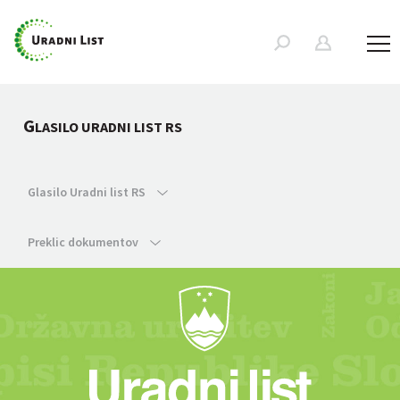
G
LASILO URADNI LIST RS
Glasilo Uradni list RS
Preklic dokumentov