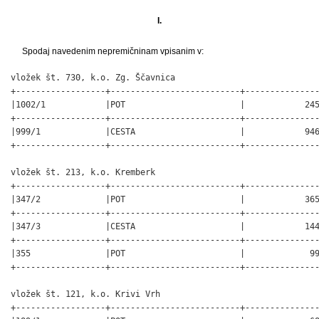
I.
Spodaj navedenim nepremičninam vpisanim v:
vložek št. 730, k.o. Zg. Ščavnica

+------------------+--------------------------+---------------
|1002/1            |POT                       |            245
+------------------+--------------------------+---------------
|999/1             |CESTA                     |            946
+------------------+--------------------------+---------------
vložek št. 213, k.o. Kremberk

+------------------+--------------------------+---------------
|347/2             |POT                       |            365
+------------------+--------------------------+---------------
|347/3             |CESTA                     |            144
+------------------+--------------------------+---------------
|355               |POT                       |             99
+------------------+--------------------------+---------------
vložek št. 121, k.o. Krivi Vrh

+------------------+--------------------------+---------------