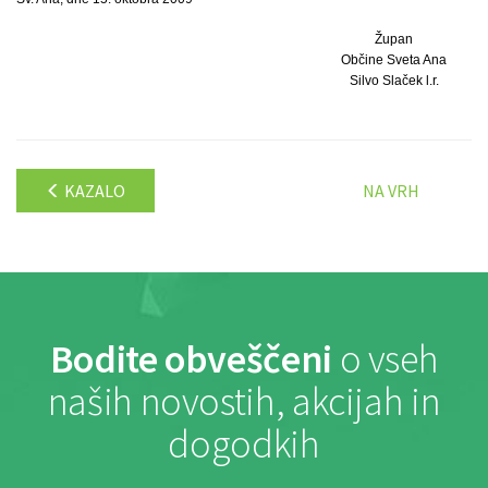
Župan
Občine Sveta Ana
Silvo Slaček l.r.
KAZALO
NA VRH
Bodite obveščeni
o vseh
naših novostih, akcijah in
dogodkih