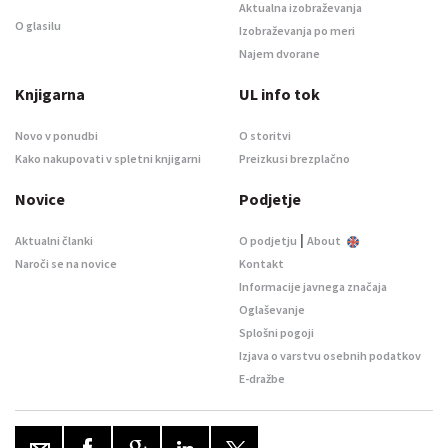
Aktualna izobraževanja
O glasilu
Izobraževanja po meri
Najem dvorane
Knjigarna
UL info tok
Novo v ponudbi
O storitvi
Kako nakupovati v spletni knjigarni
Preizkusi brezplačno
Novice
Podjetje
|
Aktualni članki
O podjetju
About
Naroči se na novice
Kontakt
Informacije javnega značaja
Oglaševanje
Splošni pogoji
Izjava o varstvu osebnih podatkov
E-dražbe