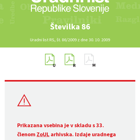
Številka 86
Uradni list RS, št. 86/2009 z dne 30. 10. 2009
Prikazana vsebina je v skladu s 33.
členom
ZoUL
arhivska. Izdaje uradnega