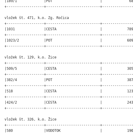
|189/1             |POT                       |             68
+------------------+--------------------------+---------------
vložek št. 471, k.o. Zg. Ročica

+------------------+--------------------------+---------------
|1031              |CESTA                     |            789
+------------------+--------------------------+---------------
|1023/2            |POT                       |            609
+------------------+--------------------------+---------------
vložek št. 129, k.o. Žice

+------------------+--------------------------+---------------
|509/5             |CESTA                     |            305
+------------------+--------------------------+---------------
|382/4             |POT                       |            387
+------------------+--------------------------+---------------
|518               |CESTA                     |            123
+------------------+--------------------------+---------------
|424/2             |CESTA                     |            243
+------------------+--------------------------+---------------
vložek št. 326, k.o. Žice

+------------------+--------------------------+---------------
|580               |VODOTOK                   |            190