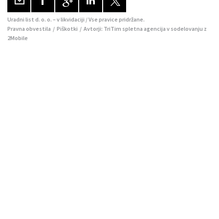
Uradni list d. o. o. – v likvidaciji / Vse pravice pridržane.
Pravna obvestila
/
Piškotki
/ Avtorji:
TriTim spletna agencija
v sodelovanju z
2Mobile