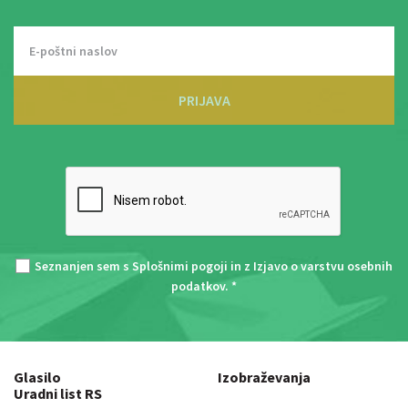
PRIJAVA
Seznanjen sem s
Splošnimi pogoji
in z
Izjavo o varstvu osebnih
podatkov
. *
Glasilo
Izobraževanja
Uradni list RS