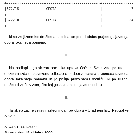
+------------------+--------------------------+---------------
|572/15            |CESTA                     |              7
+------------------+--------------------------+---------------
|572/10            |CESTA                     |             24
+------------------+--------------------------+--------------
ki so vknjižene kot družbena lastnina, se podeli status grajenega javnega
dobra lokalnega pomena.
II.
Na podlagi tega sklepa občinska uprava Občine Sveta Ana po uradni
dolžnosti izda ugotovitveno odločbo o pridobitvi statusa grajenega javnega
dobra lokalnega pomena in jo pošlje pristojnemu sodišču, ki po uradni
dolžnosti vpiše v zemljiško knjigo zaznambo o javnem dobru.
III.
Ta sklep začne veljati naslednji dan po objavi v Uradnem listu Republike
Slovenije.
Št. 47801-001/2009
Sv. Ana, dne 15. oktobra 2009