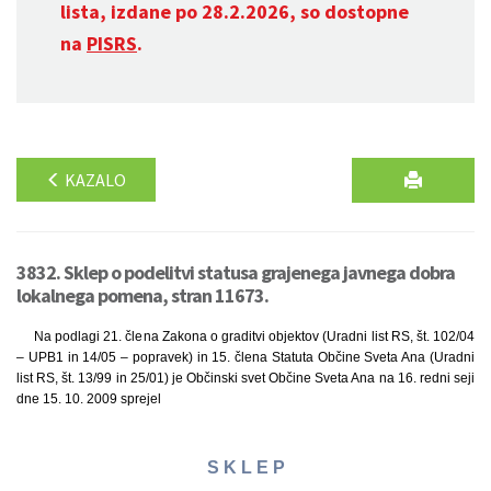
lista, izdane po 28.2.2026, so dostopne
na
PISRS
.
KAZALO
3832. Sklep o podelitvi statusa grajenega javnega dobra
lokalnega pomena, stran 11673.
Na podlagi 21. člena Zakona o graditvi objektov (Uradni list RS, št. 102/04
– UPB1 in 14/05 – popravek) in 15. člena Statuta Občine Sveta Ana (Uradni
list RS, št. 13/99 in 25/01) je Občinski svet Občine Sveta Ana na 16. redni seji
dne 15. 10. 2009 sprejel
S K L E P