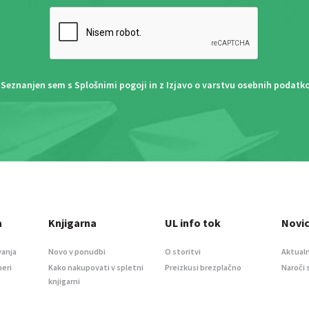
Seznanjen sem s
Splošnimi pogoji
in z
Izjavo o varstvu osebnih podatk
a
Knjigarna
UL info tok
Novi
vanja
Novo v ponudbi
O storitvi
Aktualn
meri
Kako nakupovati v spletni
Preizkusi brezplačno
Naroči 
knjigarni