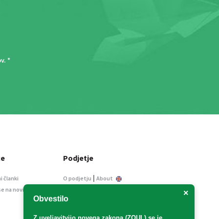
ov
. *
ce
Podjetje
|
i članki
O podjetju
About
se na novice
Kontakt
×
Obvestilo
Informacije javnega
značaja
Z uveljavitvijo
novega zakona (ZOUL)
se je