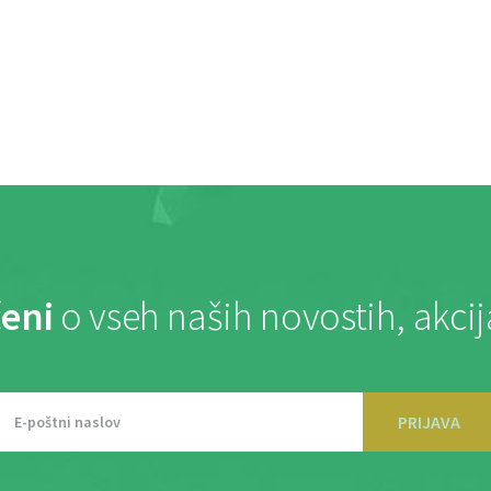
eni
o vseh naših novostih, akci
PRIJAVA