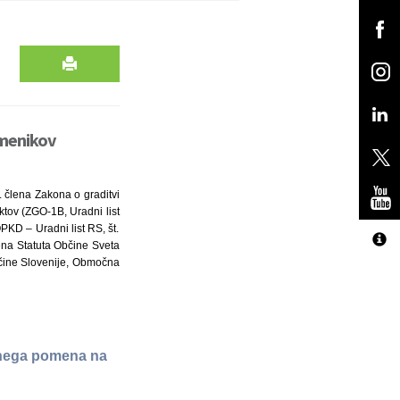
omenikov
6. člena Zakona o graditvi
ktov (ZGO-1B, Uradni list
PKD – Uradni list RS, št.
lena Statuta Občine Sveta
diščine Slovenije, Območna
lnega pomena na