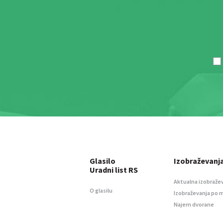
Glasilo
Izobraževanj
Uradni list RS
Aktualna izobraže
O glasilu
Izobraževanja po 
Najem dvorane