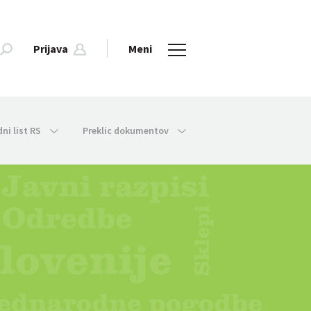
Prijava
Meni
dni list RS
Preklic dokumentov