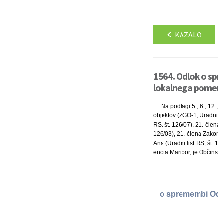
KAZALO
1564. Odlok o s
lokalnega pomen
Na podlagi 5., 6., 12.
objektov (ZGO-1, Uradni 
RS, št. 126/07), 21. čle
126/03), 21. člena Zakon
Ana (Uradni list RS, št. 
enota Maribor, je Občins
o spremembi Od