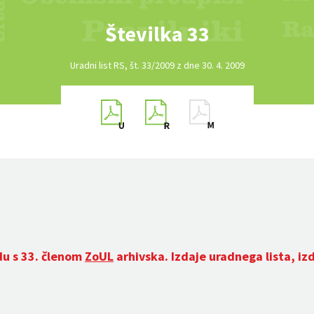
Številka 33
Uradni list RS, št. 33/2009 z dne 30. 4. 2009
du s 33. členom
ZoUL
arhivska. Izdaje uradnega lista, iz