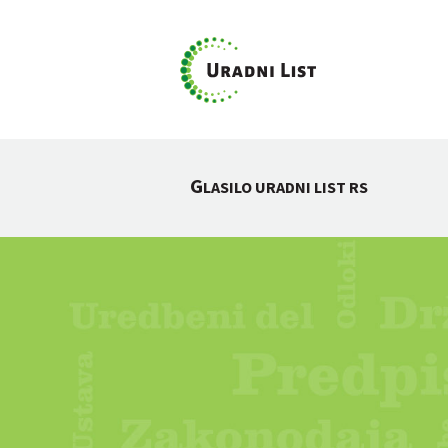
G
LASILO URADNI LIST RS