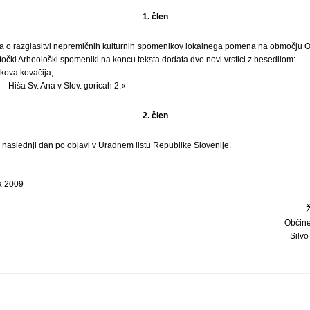
1. člen
ka o razglasitvi nepremičnih kulturnih spomenikov lokalnega pomena na območju 
2. točki Arheološki spomeniki na koncu teksta dodata dve novi vrstici z besedilom:
kova kovačija,
 – Hiša Sv. Ana v Slov. goricah 2.«
2. člen
i naslednji dan po objavi v Uradnem listu Republike Slovenije.
la 2009
Občine
Silvo 