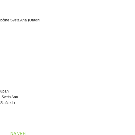
Občine Sveta Ana (Uradni
Župan
 Sveta Ana
Slaček l.r.
NA VRH