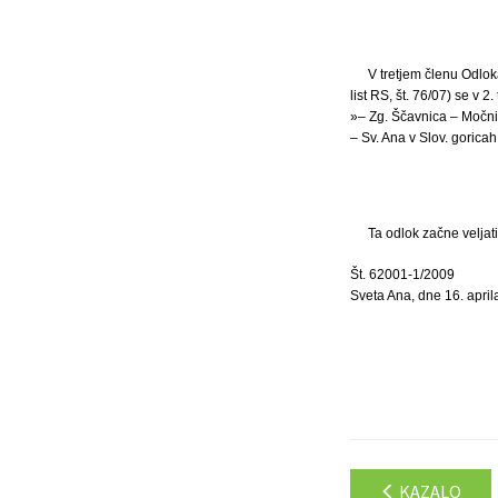
V tretjem členu Odlo
list RS, št. 76/07) se v 
»– Zg. Ščavnica – Močni
– Sv. Ana v Slov. goricah
Ta odlok začne veljat
Št. 62001-1/2009
Sveta Ana, dne 16. apri
KAZALO