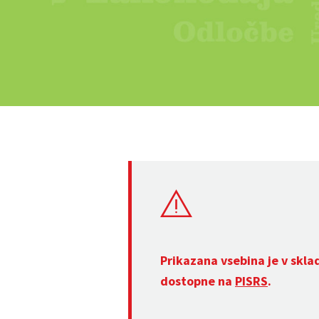
Prikazana vsebina je v skla
dostopne na
PISRS
.