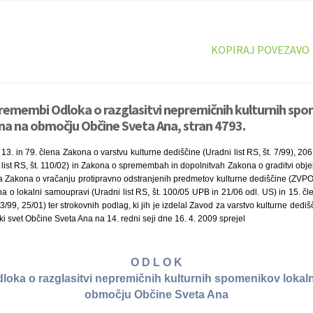
KOPIRAJ POVEZAVO
premembi Odloka o razglasitvi nepremičnih kulturnih sp
a na območju Občine Sveta Ana, stran 4793.
, 13. in 79. člena Zakona o varstvu kulturne dediščine (Uradni list RS, št. 7/99), 20
list RS, št. 110/02) in Zakona o spremembah in dopolnitvah Zakona o graditvi obje
na Zakona o vračanju protipravno odstranjenih predmetov kulturne dediščine (ZVPO
a o lokalni samoupravi (Uradni list RS, št. 100/05 UPB in 21/06 odl. US) in 15. č
13/99, 25/01) ter strokovnih podlag, ki jih je izdelal Zavod za varstvo kulturne de
ki svet Občine Sveta Ana na 14. redni seji dne 16. 4. 2009 sprejel
O D L O K
loka o razglasitvi nepremičnih kulturnih spomenikov loka
območju Občine Sveta Ana