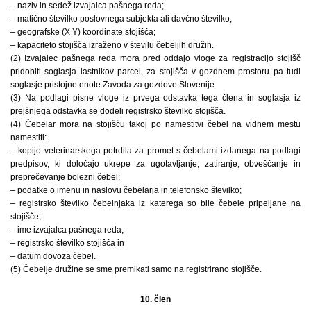
– naziv in sedež izvajalca pašnega reda;
– matično številko poslovnega subjekta ali davčno številko;
– geografske (X Y) koordinate stojišča;
– kapaciteto stojišča izraženo v številu čebeljih družin.
(2) Izvajalec pašnega reda mora pred oddajo vloge za registracijo stojišč
pridobiti soglasja lastnikov parcel, za stojišča v gozdnem prostoru pa tudi
soglasje pristojne enote Zavoda za gozdove Slovenije.
(3) Na podlagi pisne vloge iz prvega odstavka tega člena in soglasja iz
prejšnjega odstavka se dodeli registrsko številko stojišča.
(4) Čebelar mora na stojišču takoj po namestitvi čebel na vidnem mestu
namestiti:
– kopijo veterinarskega potrdila za promet s čebelami izdanega na podlagi
predpisov, ki določajo ukrepe za ugotavljanje, zatiranje, obveščanje in
preprečevanje bolezni čebel;
– podatke o imenu in naslovu čebelarja in telefonsko številko;
– registrsko številko čebelnjaka iz katerega so bile čebele pripeljane na
stojišče;
– ime izvajalca pašnega reda;
– registrsko številko stojišča in
– datum dovoza čebel.
(5) Čebelje družine se sme premikati samo na registrirano stojišče.
10. člen