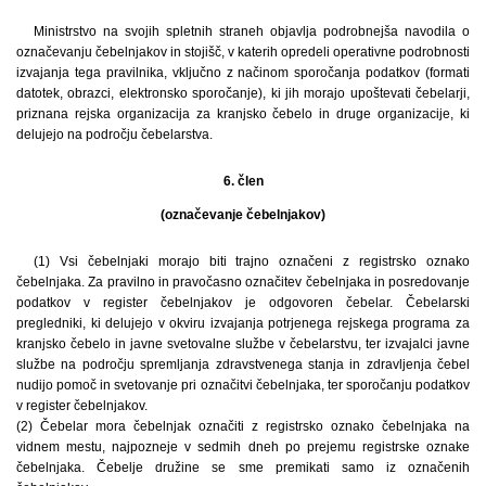
Ministrstvo na svojih spletnih straneh objavlja podrobnejša navodila o
označevanju čebelnjakov in stojišč, v katerih opredeli operativne podrobnosti
izvajanja tega pravilnika, vključno z načinom sporočanja podatkov (formati
datotek, obrazci, elektronsko sporočanje), ki jih morajo upoštevati čebelarji,
priznana rejska organizacija za kranjsko čebelo in druge organizacije, ki
delujejo na področju čebelarstva.
6. člen
(označevanje čebelnjakov)
(1) Vsi čebelnjaki morajo biti trajno označeni z registrsko oznako
čebelnjaka. Za pravilno in pravočasno označitev čebelnjaka in posredovanje
podatkov v register čebelnjakov je odgovoren čebelar. Čebelarski
pregledniki, ki delujejo v okviru izvajanja potrjenega rejskega programa za
kranjsko čebelo in javne svetovalne službe v čebelarstvu, ter izvajalci javne
službe na področju spremljanja zdravstvenega stanja in zdravljenja čebel
nudijo pomoč in svetovanje pri označitvi čebelnjaka, ter sporočanju podatkov
v register čebelnjakov.
(2) Čebelar mora čebelnjak označiti z registrsko oznako čebelnjaka na
vidnem mestu, najpozneje v sedmih dneh po prejemu registrske oznake
čebelnjaka. Čebelje družine se sme premikati samo iz označenih