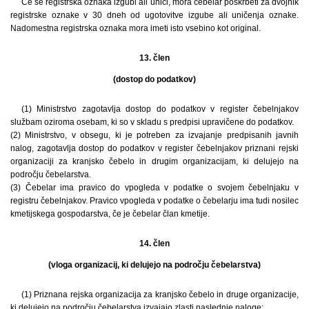
Če se registrska oznaka izgubi ali uniči, mora čebelar poskrbeti za dvojnik
registrske oznake v 30 dneh od ugotovitve izgube ali uničenja oznake.
Nadomestna registrska oznaka mora imeti isto vsebino kot original.
13. člen
(dostop do podatkov)
(1) Ministrstvo zagotavlja dostop do podatkov v register čebelnjakov
službam oziroma osebam, ki so v skladu s predpisi upravičene do podatkov.
(2) Ministrstvo, v obsegu, ki je potreben za izvajanje predpisanih javnih
nalog, zagotavlja dostop do podatkov v register čebelnjakov priznani rejski
organizaciji za kranjsko čebelo in drugim organizacijam, ki delujejo na
področju čebelarstva.
(3) Čebelar ima pravico do vpogleda v podatke o svojem čebelnjaku v
registru čebelnjakov. Pravico vpogleda v podatke o čebelarju ima tudi nosilec
kmetijskega gospodarstva, če je čebelar član kmetije.
14. člen
(vloga organizacij, ki delujejo na področju čebelarstva)
(1) Priznana rejska organizacija za kranjsko čebelo in druge organizacije,
ki delujejo na področju čebelarstva izvajajo zlasti naslednje naloge: