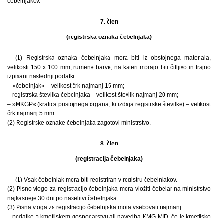
čebelnjakov.
7. člen
(registrska oznaka čebelnjaka)
(1) Registrska oznaka čebelnjaka mora biti iz obstojnega materiala,
velikosti 150 x 100 mm, rumene barve, na kateri morajo biti čitljivo in trajno
izpisani naslednji podatki:
– »čebelnjak« – velikost črk najmanj 15 mm;
– registrska številka čebelnjaka – velikost številk najmanj 20 mm;
– »MKGP« (kratica pristojnega organa, ki izdaja registrske številke) – velikost
črk najmanj 5 mm.
(2) Registrske oznake čebelnjaka zagotovi ministrstvo.
8. člen
(registracija čebelnjaka)
(1) Vsak čebelnjak mora biti registriran v registru čebelnjakov.
(2) Pisno vlogo za registracijo čebelnjaka mora vložiti čebelar na ministrstvo
najkasneje 30 dni po naselitvi čebelnjaka.
(3) Pisna vloga za registracijo čebelnjaka mora vsebovati najmanj:
– podatke o kmetijskem gospodarstvu ali navedba KMG-MID, če je kmetijsko