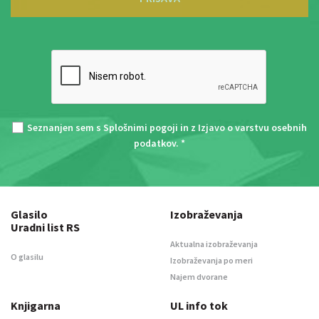
Seznanjen sem s
Splošnimi pogoji
in z
Izjavo o varstvu osebnih
podatkov
. *
Glasilo
Izobraževanja
Uradni list RS
Aktualna izobraževanja
O glasilu
Izobraževanja po meri
Najem dvorane
Knjigarna
UL info tok