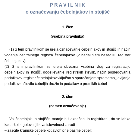
P R A V I L N I K
o označevanju čebelnjakov in stojišč
1. člen
(vsebina pravilnika)
(1) S tem pravilnikom se ureja označevanje čebelnjakov in stojišč in način
vodenja centralnega registra čebelnjakov (v nadaljnjem besedilu: register
čebelnjakov).
(2) S tem pravilnikom se ureja obvezna vsebina vlog za registracijo
čebelnjakov in stojišč, dodeljevanje registrskih številk, način posredovanja
podatkov v register čebelnjakov vključno s sporočanjem sprememb, javljanje
podatkov o številu čebeljih družin in podatkov o premikih čebel.
2. člen
(namen označevanja)
Vsi čebelnjaki in stojišča morajo biti označeni in registrirani, da se lahko
kadarkoli ugotovi njihova istovetnost zaradi:
– zaščite kranjske čebele kot avtohtone pasme čebel;