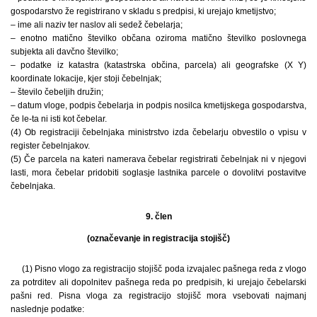
gospodarstvo že registrirano v skladu s predpisi, ki urejajo kmetijstvo;
– ime ali naziv ter naslov ali sedež čebelarja;
– enotno matično številko občana oziroma matično številko poslovnega
subjekta ali davčno številko;
– podatke iz katastra (katastrska občina, parcela) ali geografske (X Y)
koordinate lokacije, kjer stoji čebelnjak;
– število čebeljih družin;
– datum vloge, podpis čebelarja in podpis nosilca kmetijskega gospodarstva,
če le-ta ni isti kot čebelar.
(4) Ob registraciji čebelnjaka ministrstvo izda čebelarju obvestilo o vpisu v
register čebelnjakov.
(5) Če parcela na kateri namerava čebelar registrirati čebelnjak ni v njegovi
lasti, mora čebelar pridobiti soglasje lastnika parcele o dovolitvi postavitve
čebelnjaka.
9. člen
(označevanje in registracija stojišč)
(1) Pisno vlogo za registracijo stojišč poda izvajalec pašnega reda z vlogo
za potrditev ali dopolnitev pašnega reda po predpisih, ki urejajo čebelarski
pašni red. Pisna vloga za registracijo stojišč mora vsebovati najmanj
naslednje podatke: