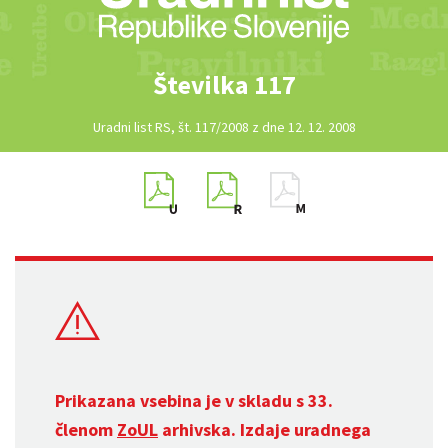
Številka 117
Uradni list RS, št. 117/2008 z dne 12. 12. 2008
Prikazana vsebina je v skladu s 33.
členom
ZoUL
arhivska. Izdaje uradnega