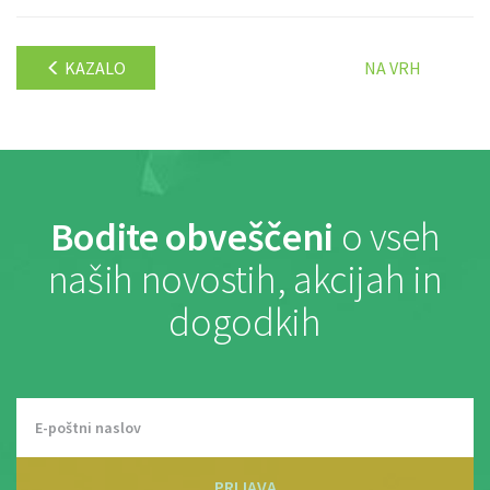
KAZALO
NA VRH
Bodite obveščeni
o vseh
naših novostih, akcijah in
dogodkih
PRIJAVA