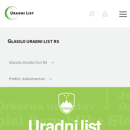
G
LASILO URADNI LIST RS
Glasilo Uradni list RS
Preklic dokumentov