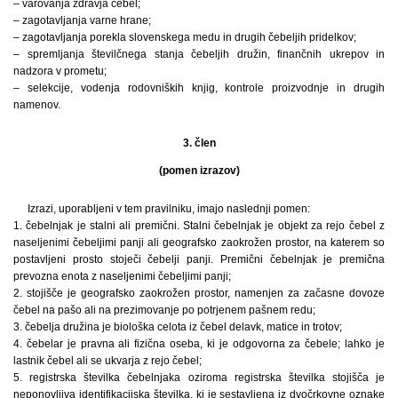
– varovanja zdravja čebel;
– zagotavljanja varne hrane;
– zagotavljanja porekla slovenskega medu in drugih čebeljih pridelkov;
– spremljanja številčnega stanja čebeljih družin, finančnih ukrepov in
nadzora v prometu;
– selekcije, vodenja rodovniških knjig, kontrole proizvodnje in drugih
namenov.
3. člen
(pomen izrazov)
Izrazi, uporabljeni v tem pravilniku, imajo naslednji pomen:
1. čebelnjak je stalni ali premični. Stalni čebelnjak je objekt za rejo čebel z
naseljenimi čebeljimi panji ali geografsko zaokrožen prostor, na katerem so
postavljeni prosto stoječi čebelji panji. Premični čebelnjak je premična
prevozna enota z naseljenimi čebeljimi panji;
2. stojišče je geografsko zaokrožen prostor, namenjen za začasne dovoze
čebel na pašo ali na prezimovanje po potrjenem pašnem redu;
3. čebelja družina je biološka celota iz čebel delavk, matice in trotov;
4. čebelar je pravna ali fizična oseba, ki je odgovorna za čebele; lahko je
lastnik čebel ali se ukvarja z rejo čebel;
5. registrska številka čebelnjaka oziroma registrska številka stojišča je
neponovljiva identifikacijska številka, ki je sestavljena iz dvočrkovne oznake