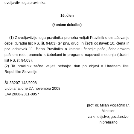
uveljavitvi tega pravilnika.
16. člen
(končne določbe)
(1) Z uveljavitvijo tega pravilnika preneha veljati Pravilnik o označevanju
čebel (Uradni list RS, št. 94/03) ter prvi, drugi in četrti odstavek 10. člena in
prvi odstavek 11. člena Pravilnika o katastru čebelje paše, čebelarskem
pašnem redu, prometu s čebelami in programu napovedi medenja (Uradni
list RS, št. 94/03).
(2) Ta pravilnik začne veljati petnajsti dan po objavi v Uradnem listu
Republike Slovenije.
Št. 33207-148/2008
Ljubljana, dne 27. novembra 2008
EVA 2008-2311-0057
prof. dr. Milan Pogačnik l.r.
Minister
za kmetijstvo, gozdarstvo
in prehrano