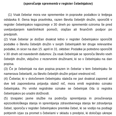
(sporočanje sprememb v register čebelnjakov)
(1) Vsak čebelar mora vse spremembe in popravke podatkov iz tretjega
odstavka 8. člena tega pravilnika, razen števila čebeljih družin, sporočiti v
register čebelnjakov najpozneje v 30 dneh po spremembi oziroma še pred
uveljavljanjem kakršnihkoli pomoči, olajšav ali finančnih podpor po
predpisih.
(2) Vsak čebelar je dolžan dvakrat letno v register čebelnjakov sporočiti
podatke o številu čebeljih družin v svojih čebelnjakih ter druge relevantne
podatke, in sicer na dan 15. april in 31. oktober. Podatke je potrebno sporočiti
v 30 dneh od navedenih datumov. Za vsak čebelnjak se sporoča število vseh
čebeljih družin, vključno z rezervnimi družinami, ki so v čebelnjaku na dan
popisa.
(3) Če je čebelnjak na dan popisa prazen in čebelar v tem čebelnjaku še
namerava čebelariti, za število čebeljih družin prijavi vrednost nič.
(4) Čebelar, ki v določenem čebelnjaku staleža ne javi dvakrat zapored ali
dve leti zaporedoma prijavlja stalež nič, mora vrniti registrsko oznako
čebelnjaka. Po vrnitvi registrske oznake se čebelnjak črta iz registra
čebelnjakov po uradni dolžnosti.
(5) Izvajalec javne službe na področju spremljanja in proučevanja
epizootiološkega stanja in spremljanja zdravstvenega stanja ter zdravljenja
čebel, sporoča v register čebelnjakov premike čebel, ki se vodijo na podlagi
potrjenih izjav za promet s čebelami v skladu s predpisi, ki določajo ukrepe