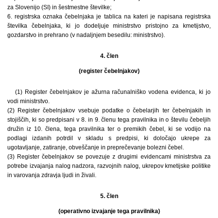
za Slovenijo (SI) in šestmestne številke;
6. registrska oznaka čebelnjaka je tablica na kateri je napisana registrska
številka čebelnjaka, ki jo dodeljuje ministrstvo pristojno za kmetijstvo,
gozdarstvo in prehrano (v nadaljnjem besedilu: ministrstvo).
4. člen
(register čebelnjakov)
(1) Register čebelnjakov je ažurna računalniško vodena evidenca, ki jo
vodi ministrstvo.
(2) Register čebelnjakov vsebuje podatke o čebelarjih ter čebelnjakih in
stojiščih, ki so predpisani v 8. in 9. členu tega pravilnika in o številu čebeljih
družin iz 10. člena, tega pravilnika ter o premikih čebel, ki se vodijo na
podlagi izdanih potrdil v skladu s predpisi, ki določajo ukrepe za
ugotavljanje, zatiranje, obveščanje in preprečevanje bolezni čebel.
(3) Register čebelnjakov se povezuje z drugimi evidencami ministrstva za
potrebe izvajanja nalog nadzora, razvojnih nalog, ukrepov kmetijske politike
in varovanja zdravja ljudi in živali.
5. člen
(operativno izvajanje tega pravilnika)