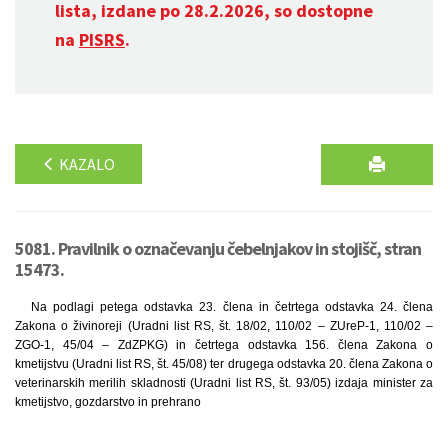
lista, izdane po 28.2.2026, so dostopne
na
PISRS
.
KAZALO
5081. Pravilnik o označevanju čebelnjakov in stojišč, stran
15473.
Na podlagi petega odstavka 23. člena in četrtega odstavka 24. člena
Zakona o živinoreji (Uradni list RS, št. 18/02, 110/02 – ZUreP-1, 110/02 –
ZGO-1, 45/04 – ZdZPKG) in četrtega odstavka 156. člena Zakona o
kmetijstvu (Uradni list RS, št. 45/08) ter drugega odstavka 20. člena Zakona o
veterinarskih merilih skladnosti (Uradni list RS, št. 93/05) izdaja minister za
kmetijstvo, gozdarstvo in prehrano