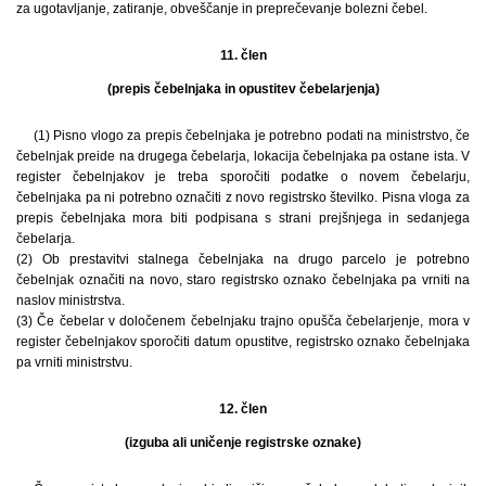
za ugotavljanje, zatiranje, obveščanje in preprečevanje bolezni čebel.
11. člen
(prepis čebelnjaka in opustitev čebelarjenja)
(1) Pisno vlogo za prepis čebelnjaka je potrebno podati na ministrstvo, če
čebelnjak preide na drugega čebelarja, lokacija čebelnjaka pa ostane ista. V
register čebelnjakov je treba sporočiti podatke o novem čebelarju,
čebelnjaka pa ni potrebno označiti z novo registrsko številko. Pisna vloga za
prepis čebelnjaka mora biti podpisana s strani prejšnjega in sedanjega
čebelarja.
(2) Ob prestavitvi stalnega čebelnjaka na drugo parcelo je potrebno
čebelnjak označiti na novo, staro registrsko oznako čebelnjaka pa vrniti na
naslov ministrstva.
(3) Če čebelar v določenem čebelnjaku trajno opušča čebelarjenje, mora v
register čebelnjakov sporočiti datum opustitve, registrsko oznako čebelnjaka
pa vrniti ministrstvu.
12. člen
(izguba ali uničenje registrske oznake)