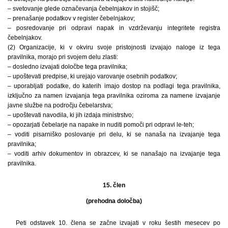
– svetovanje glede označevanja čebelnjakov in stojišč;
– prenašanje podatkov v register čebelnjakov;
– posredovanje pri odpravi napak in vzdrževanju integritete registra
čebelnjakov.
(2) Organizacije, ki v okviru svoje pristojnosti izvajajo naloge iz tega
pravilnika, morajo pri svojem delu zlasti:
– dosledno izvajati določbe tega pravilnika;
– upoštevati predpise, ki urejajo varovanje osebnih podatkov;
– uporabljati podatke, do katerih imajo dostop na podlagi tega pravilnika,
izključno za namen izvajanja tega pravilnika oziroma za namene izvajanje
javne službe na področju čebelarstva;
– upoštevati navodila, ki jih izdaja ministrstvo;
– opozarjati čebelarje na napake in nuditi pomoči pri odpravi le-teh;
– voditi pisarniško poslovanje pri delu, ki se nanaša na izvajanje tega
pravilnika;
– voditi arhiv dokumentov in obrazcev, ki se nanašajo na izvajanje tega
pravilnika.
15. člen
(prehodna določba)
Peti odstavek 10. člena se začne izvajati v roku šestih mesecev po