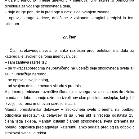
– daje predhodno mnenje direktorju k imenovanju in razrešitvi pomočnika
direktorja za vodenje strokovnega dela,
– daje druge pobude in predloge v zvezi z delovanjem zavoda,
– opravlja druge zadeve, določene z zakonom, drugimi predpisi in tem
sklepom.
27. člen
Član strokovnega sveta je lahko razrešen pred potekom mandata za
katerega je izvoljen oziroma imenovan, če:
– sam zahteva razrešitev,
– se trikrat zaporedoma neupravičeno ne udeleži seje strokovnega sveta ali
se jih udeležuje neredno,
– ne opravlja svojih nalog,
– pri svojem delu ne ravna v skladu s predpisi.
V primeru predčasne razrešitve člana strokovnega sveta se za čas do izteka
mandatne dobe imenuje oziroma izvoli nov član po istem postopku, kot je bil
izvoljen oziroma imenovan razrešeni član.
Mandat predstavnika delavcev v strokovnem svetu preneha na podlagi
odpoklica predstavnika delavcev, ki ga ureja akt iz tretjega odstavka 25.
člena tega sklepa. Mandat ostalim članom strokovnega sveta preneha na
podlagi odpoklica predlagatelja, kateremu lahko podata predlog za odpoklic
strokovni svet ali direktor.