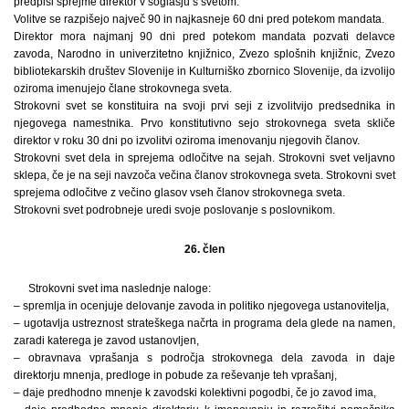
predpisi sprejme direktor v soglasju s svetom.
Volitve se razpišejo največ 90 in najkasneje 60 dni pred potekom mandata.
Direktor mora najmanj 90 dni pred potekom mandata pozvati delavce
zavoda, Narodno in univerzitetno knjižnico, Zvezo splošnih knjižnic, Zvezo
bibliotekarskih društev Slovenije in Kulturniško zbornico Slovenije, da izvolijo
oziroma imenujejo člane strokovnega sveta.
Strokovni svet se konstituira na svoji prvi seji z izvolitvijo predsednika in
njegovega namestnika. Prvo konstitutivno sejo strokovnega sveta skliče
direktor v roku 30 dni po izvolitvi oziroma imenovanju njegovih članov.
Strokovni svet dela in sprejema odločitve na sejah. Strokovni svet veljavno
sklepa, če je na seji navzoča večina članov strokovnega sveta. Strokovni svet
sprejema odločitve z večino glasov vseh članov strokovnega sveta.
Strokovni svet podrobneje uredi svoje poslovanje s poslovnikom.
26. člen
Strokovni svet ima naslednje naloge:
– spremlja in ocenjuje delovanje zavoda in politiko njegovega ustanovitelja,
– ugotavlja ustreznost strateškega načrta in programa dela glede na namen,
zaradi katerega je zavod ustanovljen,
– obravnava vprašanja s področja strokovnega dela zavoda in daje
direktorju mnenja, predloge in pobude za reševanje teh vprašanj,
– daje predhodno mnenje k zavodski kolektivni pogodbi, če jo zavod ima,