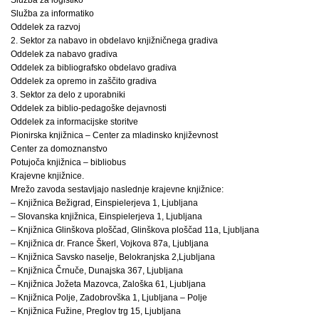
Služba za informatiko
Oddelek za razvoj
2. Sektor za nabavo in obdelavo knjižničnega gradiva
Oddelek za nabavo gradiva
Oddelek za bibliografsko obdelavo gradiva
Oddelek za opremo in zaščito gradiva
3. Sektor za delo z uporabniki
Oddelek za biblio-pedagoške dejavnosti
Oddelek za informacijske storitve
Pionirska knjižnica – Center za mladinsko književnost
Center za domoznanstvo
Potujoča knjižnica – bibliobus
Krajevne knjižnice.
Mrežo zavoda sestavljajo naslednje krajevne knjižnice:
– Knjižnica Bežigrad, Einspielerjeva 1, Ljubljana
– Slovanska knjižnica, Einspielerjeva 1, Ljubljana
– Knjižnica Glinškova ploščad, Glinškova ploščad 11a, Ljubljana
– Knjižnica dr. France Škerl, Vojkova 87a, Ljubljana
– Knjižnica Savsko naselje, Belokranjska 2,Ljubljana
– Knjižnica Črnuče, Dunajska 367, Ljubljana
– Knjižnica Jožeta Mazovca, Zaloška 61, Ljubljana
– Knjižnica Polje, Zadobrovška 1, Ljubljana – Polje
– Knjižnica Fužine, Preglov trg 15, Ljubljana