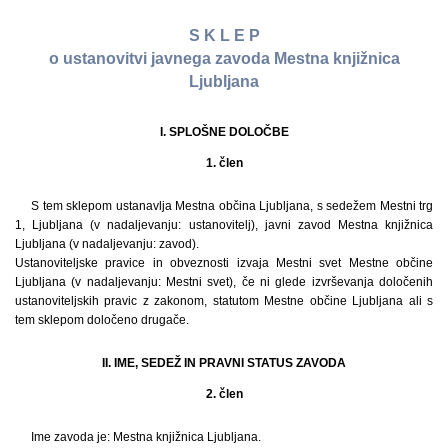
S K L E P
o ustanovitvi javnega zavoda Mestna knjižnica
Ljubljana
I. SPLOŠNE DOLOČBE
1. člen
S tem sklepom ustanavlja Mestna občina Ljubljana, s sedežem Mestni trg
1, Ljubljana (v nadaljevanju: ustanovitelj), javni zavod Mestna knjižnica
Ljubljana (v nadaljevanju: zavod).
Ustanoviteljske pravice in obveznosti izvaja Mestni svet Mestne občine
Ljubljana (v nadaljevanju: Mestni svet), če ni glede izvrševanja določenih
ustanoviteljskih pravic z zakonom, statutom Mestne občine Ljubljana ali s
tem sklepom določeno drugače.
II. IME, SEDEŽ IN PRAVNI STATUS ZAVODA
2. člen
Ime zavoda je: Mestna knjižnica Ljubljana.