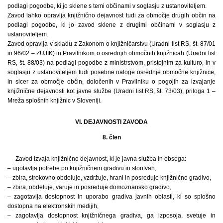
podlagi pogodbe, ki jo sklene s temi občinami v soglasju z ustanoviteljem.
Zavod lahko opravlja knjižnično dejavnost tudi za območje drugih občin na
podlagi pogodbe, ki jo zavod sklene z drugimi občinami v soglasju z
ustanoviteljem.
Zavod opravlja v skladu z Zakonom o knjižničarstvu (Uradni list RS, št. 87/01
in 96/02 – ZUJIK) in Pravilnikom o osrednjih območnih knjižnicah (Uradni list
RS, št. 88/03) na podlagi pogodbe z ministrstvom, pristojnim za kulturo, in v
soglasju z ustanoviteljem tudi posebne naloge osrednje območne knjižnice,
in sicer za območje občin, določenih v Pravilniku o pogojih za izvajanje
knjižnične dejavnosti kot javne službe (Uradni list RS, št. 73/03), priloga 1 –
Mreža splošnih knjižnic v Sloveniji.
VI. DEJAVNOSTI ZAVODA
8. člen
Zavod izvaja knjižnično dejavnost, ki je javna služba in obsega:
– ugotavlja potrebe po knjižničnem gradivu in storitvah,
– zbira, strokovno obdeluje, vzdržuje, hrani in posreduje knjižnično gradivo,
– zbira, obdeluje, varuje in posreduje domoznansko gradivo,
– zagotavlja dostopnost in uporabo gradiva javnih oblasti, ki so splošno
dostopna na elektronskih medijih,
– zagotavlja dostopnost knjižničnega gradiva, ga izposoja, svetuje in