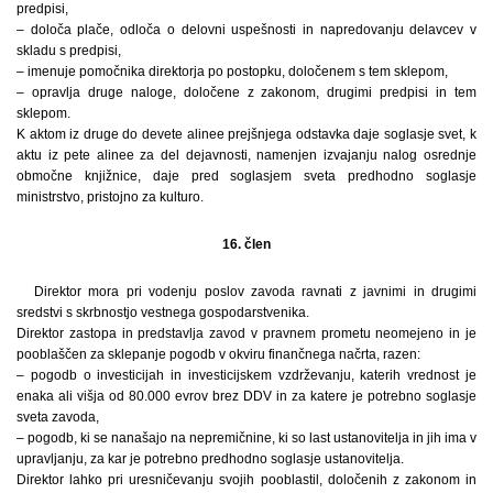
predpisi,
– določa plače, odloča o delovni uspešnosti in napredovanju delavcev v
skladu s predpisi,
– imenuje pomočnika direktorja po postopku, določenem s tem sklepom,
– opravlja druge naloge, določene z zakonom, drugimi predpisi in tem
sklepom.
K aktom iz druge do devete alinee prejšnjega odstavka daje soglasje svet, k
aktu iz pete alinee za del dejavnosti, namenjen izvajanju nalog osrednje
območne knjižnice, daje pred soglasjem sveta predhodno soglasje
ministrstvo, pristojno za kulturo.
16. člen
Direktor mora pri vodenju poslov zavoda ravnati z javnimi in drugimi
sredstvi s skrbnostjo vestnega gospodarstvenika.
Direktor zastopa in predstavlja zavod v pravnem prometu neomejeno in je
pooblaščen za sklepanje pogodb v okviru finančnega načrta, razen:
– pogodb o investicijah in investicijskem vzdrževanju, katerih vrednost je
enaka ali višja od 80.000 evrov brez DDV in za katere je potrebno soglasje
sveta zavoda,
– pogodb, ki se nanašajo na nepremičnine, ki so last ustanovitelja in jih ima v
upravljanju, za kar je potrebno predhodno soglasje ustanovitelja.
Direktor lahko pri uresničevanju svojih pooblastil, določenih z zakonom in