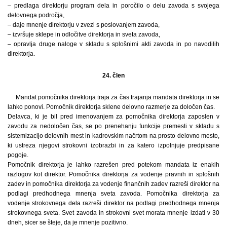
– predlaga direktorju program dela in poročilo o delu zavoda s svojega
delovnega področja,
– daje mnenje direktorju v zvezi s poslovanjem zavoda,
– izvršuje sklepe in odločitve direktorja in sveta zavoda,
– opravlja druge naloge v skladu s splošnimi akti zavoda in po navodilih
direktorja.
24. člen
Mandat pomočnika direktorja traja za čas trajanja mandata direktorja in se
lahko ponovi. Pomočnik direktorja sklene delovno razmerje za določen čas.
Delavca, ki je bil pred imenovanjem za pomočnika direktorja zaposlen v
zavodu za nedoločen čas, se po prenehanju funkcije premesti v skladu s
sistemizacijo delovnih mest in kadrovskim načrtom na prosto delovno mesto,
ki ustreza njegovi strokovni izobrazbi in za katero izpolnjuje predpisane
pogoje.
Pomočnik direktorja je lahko razrešen pred potekom mandata iz enakih
razlogov kot direktor. Pomočnika direktorja za vodenje pravnih in splošnih
zadev in pomočnika direktorja za vodenje finančnih zadev razreši direktor na
podlagi predhodnega mnenja sveta zavoda. Pomočnika direktorja za
vodenje strokovnega dela razreši direktor na podlagi predhodnega mnenja
strokovnega sveta. Svet zavoda in strokovni svet morata mnenje izdati v 30
dneh, sicer se šteje, da je mnenje pozitivno.