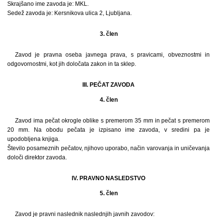
Skrajšano ime zavoda je: MKL.
Sedež zavoda je: Kersnikova ulica 2, Ljubljana.
3. člen
Zavod je pravna oseba javnega prava, s pravicami, obveznostmi in
odgovornostmi, kot jih določata zakon in ta sklep.
III. PEČAT ZAVODA
4. člen
Zavod ima pečat okrogle oblike s premerom 35 mm in pečat s premerom
20 mm. Na obodu pečata je izpisano ime zavoda, v sredini pa je
upodobljena knjiga.
Število posameznih pečatov, njihovo uporabo, način varovanja in uničevanja
določi direktor zavoda.
IV. PRAVNO NASLEDSTVO
5. člen
Zavod je pravni naslednik naslednjih javnih zavodov: