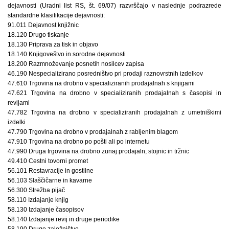
dejavnosti (Uradni list RS, št. 69/07) razvrščajo v naslednje podrazrede
standardne klasifikacije dejavnosti:
91.011 Dejavnost knjižnic
18.120 Drugo tiskanje
18.130 Priprava za tisk in objavo
18.140 Knjigoveštvo in sorodne dejavnosti
18.200 Razmnoževanje posnetih nosilcev zapisa
46.190 Nespecializirano posredništvo pri prodaji raznovrstnih izdelkov
47.610 Trgovina na drobno v specializiranih prodajalnah s knjigami
47.621 Trgovina na drobno v specializiranih prodajalnah s časopisi in
revijami
47.782 Trgovina na drobno v specializiranih prodajalnah z umetniškimi
izdelki
47.790 Trgovina na drobno v prodajalnah z rabljenim blagom
47.910 Trgovina na drobno po pošti ali po internetu
47.990 Druga trgovina na drobno zunaj prodajaln, stojnic in tržnic
49.410 Cestni tovorni promet
56.101 Restavracije in gostilne
56.103 Slaščičarne in kavarne
56.300 Strežba pijač
58.110 Izdajanje knjig
58.130 Izdajanje časopisov
58.140 Izdajanje revij in druge periodike
58.190 Drugo založništvo