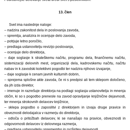
13. člen
Svet ima naslednje naloge:
– nadzira zakonitost dela in poslovanja zavoda,
– spremlja, analizira in ocenjuje delo zavoda,
– potrjuje letno poročilo,
– predlaga ustanovitelju revizijo poslovanja,
– ocenjuje delo direktorja,
– daje soglasje k strateškemu načrtu, programu dela, finančnemu načrtu,
sistemizaciji delovnih mest, organizaciji dela, kadrovskemu načrtu, načrtu
nabav in k zavodski kolektivni pogodbi ter nadzira njihovo izvajanje,
– daje soglasje k cenam javnih kulturnih dobrin,
– sprejema splošne akte zavoda, če ni s predpisi ali tem sklepom določeno,
da jih izda direktor,
– imenuje in razrešuje direktorja na podlagi soglasja ustanovitelja in mnenja
občin, ki so s pogodbo prenesle na zavod opravljanje knjižnične dejavnosti,
ter mnenja strokovnih delavcev knjižnice,
– sklepa pogodbo o zaposlitvi z direktorjem in izvaja druge pravice in
obveznosti delodajalca v razmerju do direktorja,
– odloča o pritožbah delavcev, ki se nanašajo na pravice, obveznosti in
odgovornosti delavcev iz delovnega razmerja,
– predlaga ustanovitelju spremembo in razširitev dejavnosti,