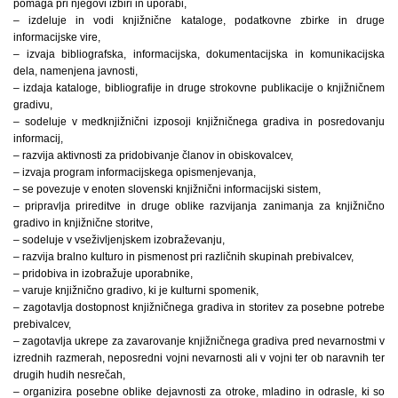
pomaga pri njegovi izbiri in uporabi,
– izdeluje in vodi knjižnične kataloge, podatkovne zbirke in druge
informacijske vire,
– izvaja bibliografska, informacijska, dokumentacijska in komunikacijska
dela, namenjena javnosti,
– izdaja kataloge, bibliografije in druge strokovne publikacije o knjižničnem
gradivu,
– sodeluje v medknjižnični izposoji knjižničnega gradiva in posredovanju
informacij,
– razvija aktivnosti za pridobivanje članov in obiskovalcev,
– izvaja program informacijskega opismenjevanja,
– se povezuje v enoten slovenski knjižnični informacijski sistem,
– pripravlja prireditve in druge oblike razvijanja zanimanja za knjižnično
gradivo in knjižnične storitve,
– sodeluje v vseživljenjskem izobraževanju,
– razvija bralno kulturo in pismenost pri različnih skupinah prebivalcev,
– pridobiva in izobražuje uporabnike,
– varuje knjižnično gradivo, ki je kulturni spomenik,
– zagotavlja dostopnost knjižničnega gradiva in storitev za posebne potrebe
prebivalcev,
– zagotavlja ukrepe za zavarovanje knjižničnega gradiva pred nevarnostmi v
izrednih razmerah, neposredni vojni nevarnosti ali v vojni ter ob naravnih ter
drugih hudih nesrečah,
– organizira posebne oblike dejavnosti za otroke, mladino in odrasle, ki so