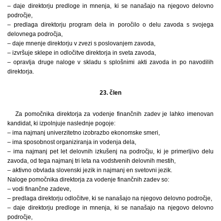
– daje direktorju predloge in mnenja, ki se nanašajo na njegovo delovno
področje,
– predlaga direktorju program dela in poročilo o delu zavoda s svojega
delovnega področja,
– daje mnenje direktorju v zvezi s poslovanjem zavoda,
– izvršuje sklepe in odločitve direktorja in sveta zavoda,
– opravlja druge naloge v skladu s splošnimi akti zavoda in po navodilih
direktorja.
23. člen
Za pomočnika direktorja za vodenje finančnih zadev je lahko imenovan
kandidat, ki izpolnjuje naslednje pogoje:
– ima najmanj univerzitetno izobrazbo ekonomske smeri,
– ima sposobnost organiziranja in vodenja dela,
– ima najmanj pet let delovnih izkušenj na področju, ki je primerljivo delu
zavoda, od tega najmanj tri leta na vodstvenih delovnih mestih,
– aktivno obvlada slovenski jezik in najmanj en svetovni jezik.
Naloge pomočnika direktorja za vodenje finančnih zadev so:
– vodi finančne zadeve,
– predlaga direktorju odločitve, ki se nanašajo na njegovo delovno področje,
– daje direktorju predloge in mnenja, ki se nanašajo na njegovo delovno
področje,