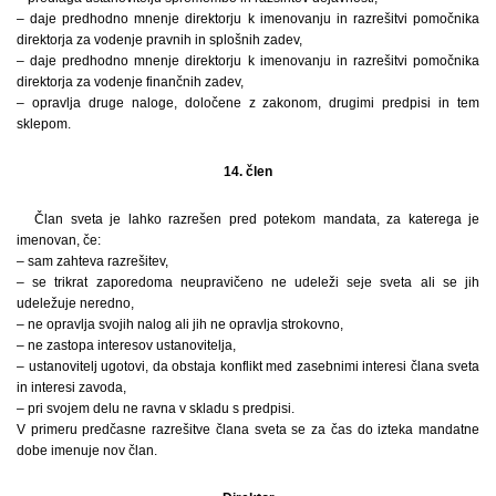
– daje predhodno mnenje direktorju k imenovanju in razrešitvi pomočnika
direktorja za vodenje pravnih in splošnih zadev,
– daje predhodno mnenje direktorju k imenovanju in razrešitvi pomočnika
direktorja za vodenje finančnih zadev,
– opravlja druge naloge, določene z zakonom, drugimi predpisi in tem
sklepom.
14. člen
Član sveta je lahko razrešen pred potekom mandata, za katerega je
imenovan, če:
– sam zahteva razrešitev,
– se trikrat zaporedoma neupravičeno ne udeleži seje sveta ali se jih
udeležuje neredno,
– ne opravlja svojih nalog ali jih ne opravlja strokovno,
– ne zastopa interesov ustanovitelja,
– ustanovitelj ugotovi, da obstaja konflikt med zasebnimi interesi člana sveta
in interesi zavoda,
– pri svojem delu ne ravna v skladu s predpisi.
V primeru predčasne razrešitve člana sveta se za čas do izteka mandatne
dobe imenuje nov član.