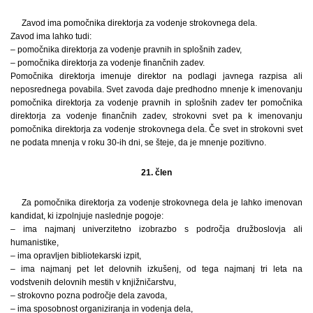
Zavod ima pomočnika direktorja za vodenje strokovnega dela.
Zavod ima lahko tudi:
– pomočnika direktorja za vodenje pravnih in splošnih zadev,
– pomočnika direktorja za vodenje finančnih zadev.
Pomočnika direktorja imenuje direktor na podlagi javnega razpisa ali
neposrednega povabila. Svet zavoda daje predhodno mnenje k imenovanju
pomočnika direktorja za vodenje pravnih in splošnih zadev ter pomočnika
direktorja za vodenje finančnih zadev, strokovni svet pa k imenovanju
pomočnika direktorja za vodenje strokovnega dela. Če svet in strokovni svet
ne podata mnenja v roku 30-ih dni, se šteje, da je mnenje pozitivno.
21. člen
Za pomočnika direktorja za vodenje strokovnega dela je lahko imenovan
kandidat, ki izpolnjuje naslednje pogoje:
– ima najmanj univerzitetno izobrazbo s področja družboslovja ali
humanistike,
– ima opravljen bibliotekarski izpit,
– ima najmanj pet let delovnih izkušenj, od tega najmanj tri leta na
vodstvenih delovnih mestih v knjižničarstvu,
– strokovno pozna področje dela zavoda,
– ima sposobnost organiziranja in vodenja dela,