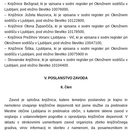
– Knjižnice Bežigrad, ki je vpisana v sodni register pri Okrožnem sodišču v
Ljubljani, pod vložno številko 10076000,
– Knjižnice Jožeta Mazovca, ki je vpisana v sodni register pri Okrožnem
sodišču v Ljubljani, pod vložno številko 10122800,
– Knjižnice Otona Župančiča, ki je vpisana v sodni register pri Okrožnem
sodišču v Ljubljani, pod vložno številko 10178500,
– Knjižnice Prežihov Voranc Ljubljana - Vič, ki je vpisana v sodni register pri
Okrožnem sodišču v Ljubljani, pod vložno številko 10047100,
– Knjižnice Šiška, Ljubljana, ki je vpisana v sodni register pri Okrožnem
sodišču v Ljubljani, pod vložno številko 10075900 in
– Slovanske knjižnice, ki je vpisana v sodni register pri Okrožnem sodišču v
Ljubljani, pod vložno številko 10104400.
V. POSLANSTVO ZAVODA
6. člen
Zavod je splošna knjižnica, katere temeljno poslanstvo je trajno in
nemoteno izvajanje knjižnične dejavnosti kot javne službe za prebivalce
Mestne občine Ljubljana in prebivalce občin, s katerimi sklene zavod v
soglasju z ustanoviteljem pogodbe o opravljanju knjižnične dejavnosti. V
skladu s strokovnimi usmeritvami zavod organizira zbirko knjižničnega
gradiva, virov informacij in storitev z namenom, da posameznikom in