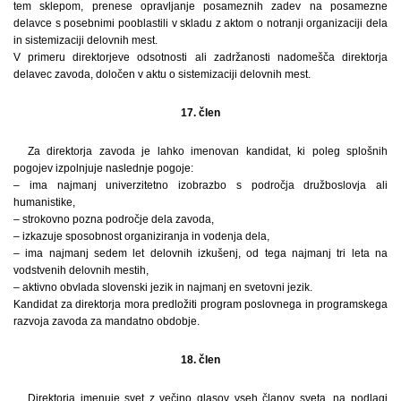
tem sklepom, prenese opravljanje posameznih zadev na posamezne
delavce s posebnimi pooblastili v skladu z aktom o notranji organizaciji dela
in sistemizaciji delovnih mest.
V primeru direktorjeve odsotnosti ali zadržanosti nadomešča direktorja
delavec zavoda, določen v aktu o sistemizaciji delovnih mest.
17. člen
Za direktorja zavoda je lahko imenovan kandidat, ki poleg splošnih
pogojev izpolnjuje naslednje pogoje:
– ima najmanj univerzitetno izobrazbo s področja družboslovja ali
humanistike,
– strokovno pozna področje dela zavoda,
– izkazuje sposobnost organiziranja in vodenja dela,
– ima najmanj sedem let delovnih izkušenj, od tega najmanj tri leta na
vodstvenih delovnih mestih,
– aktivno obvlada slovenski jezik in najmanj en svetovni jezik.
Kandidat za direktorja mora predložiti program poslovnega in programskega
razvoja zavoda za mandatno obdobje.
18. člen
Direktorja imenuje svet z večino glasov vseh članov sveta, na podlagi