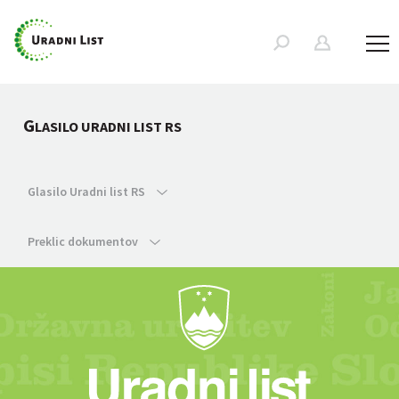
G
LASILO URADNI LIST RS
Glasilo Uradni list RS
Preklic dokumentov