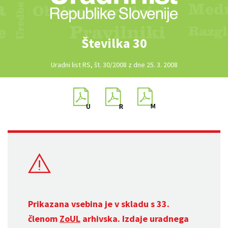
Številka 30
Uradni list RS, št. 30/2008 z dne 25. 3. 2008
Prikazana vsebina je v skladu s 33.
členom
ZoUL
arhivska. Izdaje uradnega