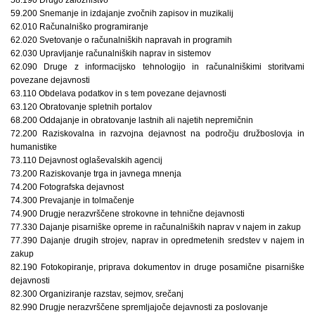
59.200 Snemanje in izdajanje zvočnih zapisov in muzikalij
62.010 Računalniško programiranje
62.020 Svetovanje o računalniških napravah in programih
62.030 Upravljanje računalniških naprav in sistemov
62.090 Druge z informacijsko tehnologijo in računalniškimi storitvami
povezane dejavnosti
63.110 Obdelava podatkov in s tem povezane dejavnosti
63.120 Obratovanje spletnih portalov
68.200 Oddajanje in obratovanje lastnih ali najetih nepremičnin
72.200 Raziskovalna in razvojna dejavnost na področju družboslovja in
humanistike
73.110 Dejavnost oglaševalskih agencij
73.200 Raziskovanje trga in javnega mnenja
74.200 Fotografska dejavnost
74.300 Prevajanje in tolmačenje
74.900 Drugje nerazvrščene strokovne in tehnične dejavnosti
77.330 Dajanje pisarniške opreme in računalniških naprav v najem in zakup
77.390 Dajanje drugih strojev, naprav in opredmetenih sredstev v najem in
zakup
82.190 Fotokopiranje, priprava dokumentov in druge posamične pisarniške
dejavnosti
82.300 Organiziranje razstav, sejmov, srečanj
82.990 Drugje nerazvrščene spremljajoče dejavnosti za poslovanje