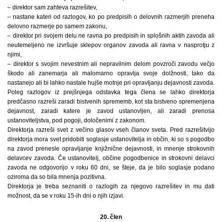
– direktor sam zahteva razrešitev,
– nastane kateri od razlogov, ko po predpisih o delovnih razmerjih preneha
delovno razmerje po samem zakonu,
– direktor pri svojem delu ne ravna po predpisih in splošnih aktih zavoda ali
neutemeljeno ne izvršuje sklepov organov zavoda ali ravna v nasprotju z
njimi,
– direktor s svojim nevestnim ali nepravilnim delom povzroči zavodu večjo
škodo ali zanemarja ali malomarno opravlja svoje dolžnosti, tako da
nastanejo ali bi lahko nastale hujše motnje pri opravljanju dejavnosti zavoda.
Poleg razlogov iz prejšnjega odstavka tega člena se lahko direktorja
predčasno razreši zaradi bistvenih sprememb, kot sta bistveno spremenjena
dejavnost, zaradi katere je zavod ustanovljen, ali zaradi prenosa
ustanoviteljstva, pod pogoji, določenimi z zakonom.
Direktorja razreši svet z večino glasov vseh članov sveta. Pred razrešitvijo
direktorja mora svet pridobiti soglasje ustanovitelja in občin, ki so s pogodbo
na zavod prenesle opravljanje knjižnične dejavnosti, in mnenje strokovnih
delavcev zavoda. Če ustanovitelj, občine pogodbenice in strokovni delavci
zavoda ne odgovorijo v roku 60 dni, se šteje, da je bilo soglasje podano
oziroma da so bila mnenja pozitivna.
Direktorja je treba seznaniti o razlogih za njegovo razrešitev in mu dati
možnost, da se v roku 15-ih dni o njih izjavi.
20. člen