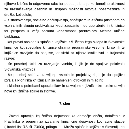
njihovo kritično in odgovorno rabo ter poudarja branje kot temeljno aktivnost
za uresničevanje osebnih in skupnih možnosti razvoja posameznika in
družbe kot celote;
– s strokovnostjo, socialno občutljivostjo, spoštljivim in etičnim pristopom do
vseh ciljnih skupin prebivalstva krepi zaupanje med uporabniki in knjižnico
ter prispeva k večji socialni kohezivnosti prebivalcev Mestne občine
Ljubljana;
– kot pravni naslednik splošnih knjižnic iz 5. člena tega sklepa in Slovanske
knjižnice kot specialne knjižnice ohranja programske vsebine, ki so jih te
knjižnice razvijale do spojitve, ter skrbi za njihov kvalitativni in trajnostni
razvoj;
– še posebej skrbi za razvijanje vsebin, ki jih je do spojitve pokrivala
Slovanska knjižnica;
– še posebej skrbi za razvijanje vsebin in projektov, ki jih je do spojitve
izvajala Pionirska knjižnica in so namenjeni otrokom in mladini;
– skladno s potrebami uporabnikov in razvojem knjižničarske stroke razvija
nove knjižnične zbirke in storitve.
7. člen
Zavod opravlja knjižnično dejavnost za območje občin, določenih v
Pravilniku o pogojih za izvajanje knjižnične dejavnosti kot javne službe
(Uradni list RS, št. 73/03), priloga 1 – Mreža splošnih knjižnic v Sloveniji, na