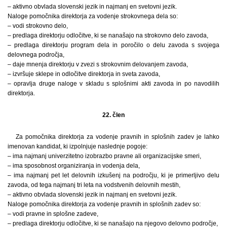
– aktivno obvlada slovenski jezik in najmanj en svetovni jezik.
Naloge pomočnika direktorja za vodenje strokovnega dela so:
– vodi strokovno delo,
– predlaga direktorju odločitve, ki se nanašajo na strokovno delo zavoda,
– predlaga direktorju program dela in poročilo o delu zavoda s svojega
delovnega področja,
– daje mnenja direktorju v zvezi s strokovnim delovanjem zavoda,
– izvršuje sklepe in odločitve direktorja in sveta zavoda,
– opravlja druge naloge v skladu s splošnimi akti zavoda in po navodilih
direktorja.
22. člen
Za pomočnika direktorja za vodenje pravnih in splošnih zadev je lahko
imenovan kandidat, ki izpolnjuje naslednje pogoje:
– ima najmanj univerzitetno izobrazbo pravne ali organizacijske smeri,
– ima sposobnost organiziranja in vodenja dela,
– ima najmanj pet let delovnih izkušenj na področju, ki je primerljivo delu
zavoda, od tega najmanj tri leta na vodstvenih delovnih mestih,
– aktivno obvlada slovenski jezik in najmanj en svetovni jezik.
Naloge pomočnika direktorja za vodenje pravnih in splošnih zadev so:
– vodi pravne in splošne zadeve,
– predlaga direktorju odločitve, ki se nanašajo na njegovo delovno področje,