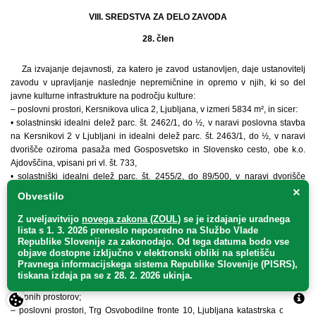
VIII. SREDSTVA ZA DELO ZAVODA
28. člen
Za izvajanje dejavnosti, za katero je zavod ustanovljen, daje ustanovitelj
zavodu v upravljanje naslednje nepremičnine in opremo v njih, ki so del
javne kulturne infrastrukture na področju kulture:
– poslovni prostori, Kersnikova ulica 2, Ljubljana, v izmeri 5834 m², in sicer:
• solastninski idealni delež parc. št. 2462/1, do ½, v naravi poslovna stavba
na Kersnikovi 2 v Ljubljani in idealni delež parc. št. 2463/1, do ½, v naravi
dvorišče oziroma pasaža med Gosposvetsko in Slovensko cesto, obe k.o.
Ajdovščina, vpisani pri vl. št. 733,
• solastniški idealni delež parc. št. 2455/2, do 89/500, v naravi dvorišče
oziroma dostopna pot do poslovnega in službenega vhoda poslovne stavbe
×
Obvestilo
na Kersnikovi 2 v Ljubljani in solastniški idealni delež parc. št. 2455/3, do
65/500, v naravi klet in medetaža, obe k.o. Ajdovščina, vpisani pri vl. št. 1260,
Z uveljavitvijo
novega zakona (ZOUL)
se je
izdajanje uradnega
• parc. št. 2456/1, do celote, parc. št. 2456/2, do celote, v naravi dvorišče in
lista s 1. 3. 2026 preneslo
neposredno
na Službo Vlade
Republike Slovenije za zakonodajo
. Od tega datuma bodo vse
poslovna stavba, obe k.o. Ajdovščina, vpisani pri vl. št. 682;
objave dostopne izključno v elektronski obliki na spletišču
– poslovni prostori, Zarnikova ulica 3, Ljubljana, katastrska občina Poljansko
Pravnega informacijskega sistema Republike Slovenije (PISRS),
predmestje, zk. vl. 52, parc. št. 310 in zk. vl. 406, parc. št. 309/3, del zgradbe,
tiskana izdaja pa se z 28. 2. 2026 ukinja.
73,55 m² in prostor v izmeri 16,30 m², vse skupaj 89,85 m², s souporabo
skupnih prostorov;
– poslovni prostori, Trg Osvobodilne fronte 10, Ljubljana katastrska občina