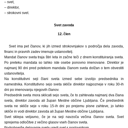
– svet,
– direktor,
– strokovni svet.
Svet zavoda
12. člen
Svet ima pet članov, ki jih izmed strokovnjakov s področja dela zavoda,
financ in pravnih zadev imenuje ustanovitelj.
Mandat članov sveta traja štiri leta in začne teči z dnem konstituiranja sveta.
Po preteku mandata so lahko iste osebe ponovno imenovane. Direktor je
najmanj 90 dni pred potekom mandata članom sveta dolžan o tem obvestiti
ustanovitelja.
Na konstitutivni seji člani sveta izmed sebe izvolijo predsednika in
namestnika. Konstitutivno sejo sveta skliče direktor najpozneje v roku 30-ih
dni po imenovanju njegovih članov.
Predsednik sveta mora sklicati sejo sveta, če to zahtevata najmanj dva člana
sveta, direktor zavoda ali župan Mestne občine Ljubljana. Če predsednik
sveta ne skliče seje v roku 15-ih dni po prejemu pisne zahteve, jo lahko
skliče in vodi direktor zavoda ali župan Mestne občine Ljubljana.
Svet sklepa veljavno, če je na seji navzoča večina članov sveta. Svet
sprejema odločitve z večino glasov vseh članov sveta.
Podrobnejše delovanje sveta uredi svet s poslovnikom.