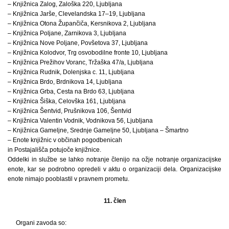
– Knjižnica Zalog, Zaloška 220, Ljubljana
– Knjižnica Jarše, Clevelandska 17–19, Ljubljana
– Knjižnica Otona Župančiča, Kersnikova 2, Ljubljana
– Knjižnica Poljane, Zarnikova 3, Ljubljana
– Knjižnica Nove Poljane, Povšetova 37, Ljubljana
– Knjižnica Kolodvor, Trg osvobodilne fronte 10, Ljubljana
– Knjižnica Prežihov Voranc, Tržaška 47/a, Ljubljana
– Knjižnica Rudnik, Dolenjska c. 11, Ljubljana
– Knjižnica Brdo, Brdnikova 14, Ljubljana
– Knjižnica Grba, Cesta na Brdo 63, Ljubljana
– Knjižnica Šiška, Celovška 161, Ljubljana
– Knjižnica Šentvid, Prušnikova 106, Šentvid
– Knjižnica Valentin Vodnik, Vodnikova 56, Ljubljana
– Knjižnica Gameljne, Srednje Gameljne 50, Ljubljana – Šmartno
– Enote knjižnic v občinah pogodbenicah
in Postajališča potujoče knjižnice.
Oddelki in službe se lahko notranje členijo na ožje notranje organizacijske
enote, kar se podrobno opredeli v aktu o organizaciji dela. Organizacijske
enote nimajo pooblastil v pravnem prometu.
11. člen
Organi zavoda so: