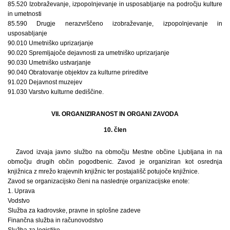
85.520 Izobraževanje, izpopolnjevanje in usposabljanje na področju kulture
in umetnosti
85.590 Drugje nerazvrščeno izobraževanje, izpopolnjevanje in
usposabljanje
90.010 Umetniško uprizarjanje
90.020 Spremljajoče dejavnosti za umetniško uprizarjanje
90.030 Umetniško ustvarjanje
90.040 Obratovanje objektov za kulturne prireditve
91.020 Dejavnost muzejev
91.030 Varstvo kulturne dediščine.
VII. ORGANIZIRANOST IN ORGANI ZAVODA
10. člen
Zavod izvaja javno službo na območju Mestne občine Ljubljana in na
območju drugih občin pogodbenic. Zavod je organiziran kot osrednja
knjižnica z mrežo krajevnih knjižnic ter postajališč potujoče knjižnice.
Zavod se organizacijsko členi na naslednje organizacijske enote:
1. Uprava
Vodstvo
Služba za kadrovske, pravne in splošne zadeve
Finančna služba in računovodstvo
Služba za logistiko