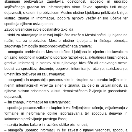
skupinam prebivalstva zagotavlja dostopnost, izposojo in uporabo
knjižničnega gradiva ter informacijskih virov. Zavod opravlja tudi druge
dejavnosti, s katerimi prebivalcem Mestne občine Ljubljana približuje knjige,
kulturo, znanje in informacije, podpira njihovo vseživljenjsko učenje ter
spodbuja njihovo ustvarjalnost.
Zavod uresničuje svoje poslanstvo tako, da:
– skrbi za ohranjanje in razvoj knjižnične mreže v Mestni občini Ljubljana na
način, da za prebivalce Mestne občine Ljubljana in širšega območja
zagotavlja čim boljšo dostopnost knjižničnega gradiva;
– omogoča prebivalcem Mestne občine Ljubljana in njenim obiskovalcem
prijazno, udobno in učinkovito uporabo raznolikega, aktualnega knjižničnega
gradiva, informacij in storitev blizu njihovega bivališča ali delovnega mesta
bodisi za sprostitev, druženje, pogovor, informiranje, učenje, raziskovanje,
umetniško doživetje ali za ustvarjanje;
– opogumlja in usposablja posameznike in skupine za uporabo knjižnice in
njenih informacijskih virov za širjenje znanja, za delo in ustvarjalnost, za
njihovo aktivno prisotnost v kulturi, demokratičnem življenju in gospodarski
dejavnosti;
– širi znanje, informacije ter ustvarjalnost;
– spodbuja posameznike in skupine k vseživljenjskem učenju, vključevanju v
formalne in neformalne oblike izobraževanja ter spodbuja dejavno in
kakovostno preživljanje prostega časa;
– razvija bralno kulturo in različne oblike pismenosti;
– omogoča uporabo informacij in širi zavest o njihovi vrednosti, spodbuja