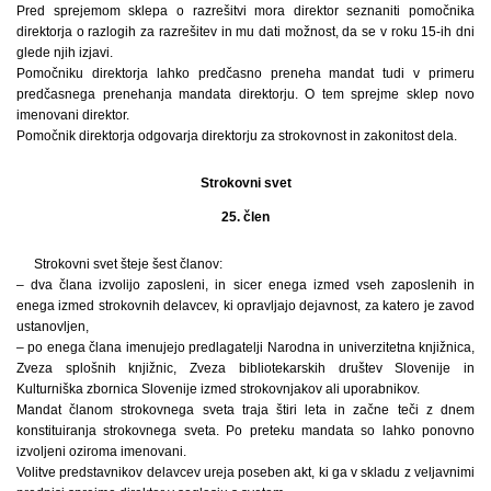
Pred sprejemom sklepa o razrešitvi mora direktor seznaniti pomočnika
direktorja o razlogih za razrešitev in mu dati možnost, da se v roku 15-ih dni
glede njih izjavi.
Pomočniku direktorja lahko predčasno preneha mandat tudi v primeru
predčasnega prenehanja mandata direktorju. O tem sprejme sklep novo
imenovani direktor.
Pomočnik direktorja odgovarja direktorju za strokovnost in zakonitost dela.
Strokovni svet
25. člen
Strokovni svet šteje šest članov:
– dva člana izvolijo zaposleni, in sicer enega izmed vseh zaposlenih in
enega izmed strokovnih delavcev, ki opravljajo dejavnost, za katero je zavod
ustanovljen,
– po enega člana imenujejo predlagatelji Narodna in univerzitetna knjižnica,
Zveza splošnih knjižnic, Zveza bibliotekarskih društev Slovenije in
Kulturniška zbornica Slovenije izmed strokovnjakov ali uporabnikov.
Mandat članom strokovnega sveta traja štiri leta in začne teči z dnem
konstituiranja strokovnega sveta. Po preteku mandata so lahko ponovno
izvoljeni oziroma imenovani.
Volitve predstavnikov delavcev ureja poseben akt, ki ga v skladu z veljavnimi