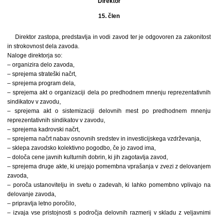
Direktor
15. člen
Direktor zastopa, predstavlja in vodi zavod ter je odgovoren za zakonitost
in strokovnost dela zavoda.
Naloge direktorja so:
– organizira delo zavoda,
– sprejema strateški načrt,
– sprejema program dela,
– sprejema akt o organizaciji dela po predhodnem mnenju reprezentativnih
sindikatov v zavodu,
– sprejema akt o sistemizaciji delovnih mest po predhodnem mnenju
reprezentativnih sindikatov v zavodu,
– sprejema kadrovski načrt,
– sprejema načrt nabav osnovnih sredstev in investicijskega vzdrževanja,
– sklepa zavodsko kolektivno pogodbo, če jo zavod ima,
– določa cene javnih kulturnih dobrin, ki jih zagotavlja zavod,
– sprejema druge akte, ki urejajo pomembna vprašanja v zvezi z delovanjem
zavoda,
– poroča ustanovitelju in svetu o zadevah, ki lahko pomembno vplivajo na
delovanje zavoda,
– pripravlja letno poročilo,
– izvaja vse pristojnosti s področja delovnih razmerij v skladu z veljavnimi