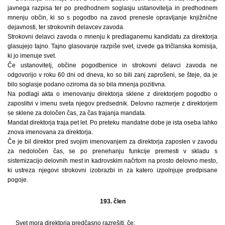
javnega razpisa ter po predhodnem soglasju ustanovitelja in predhodnem
mnenju občin, ki so s pogodbo na zavod prenesle opravljanje knjižnične
dejavnosti, ter strokovnih delavcev zavoda.
Strokovni delavci zavoda o mnenju k predlaganemu kandidatu za direktorja
glasujejo tajno. Tajno glasovanje razpiše svet, izvede ga tričlanska komisija,
ki jo imenuje svet.
Če ustanovitelj, občine pogodbenice in strokovni delavci zavoda ne
odgovorijo v roku 60 dni od dneva, ko so bili zanj zaprošeni, se šteje, da je
bilo soglasje podano oziroma da so bila mnenja pozitivna.
Na podlagi akta o imenovanju direktorja sklene z direktorjem pogodbo o
zaposlitvi v imenu sveta njegov predsednik. Delovno razmerje z direktorjem
se sklene za določen čas, za čas trajanja mandata.
Mandat direktorja traja pet let. Po preteku mandatne dobe je ista oseba lahko
znova imenovana za direktorja.
Če je bil direktor pred svojim imenovanjem za direktorja zaposlen v zavodu
za nedoločen čas, se po prenehanju funkcije premesti v skladu s
sistemizacijo delovnih mest in kadrovskim načrtom na prosto delovno mesto,
ki ustreza njegovi strokovni izobrazbi in za katero izpolnjuje predpisane
pogoje.
193. člen
Svet mora direktorja predčasno razrešiti, če: