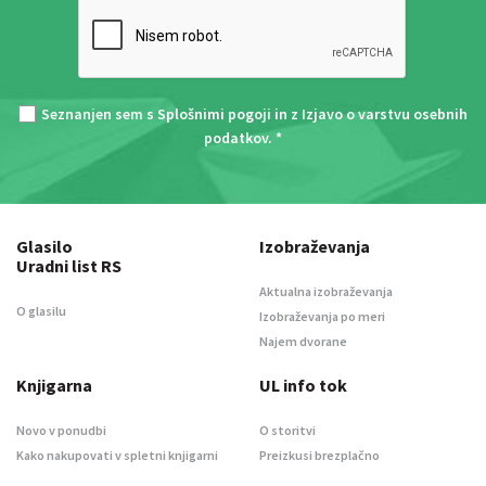
Seznanjen sem s
Splošnimi pogoji
in z
Izjavo o varstvu osebnih
podatkov
. *
Glasilo
Izobraževanja
Uradni list RS
Aktualna izobraževanja
O glasilu
Izobraževanja po meri
Najem dvorane
Knjigarna
UL info tok
Novo v ponudbi
O storitvi
Kako nakupovati v spletni knjigarni
Preizkusi brezplačno