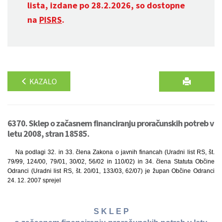
lista, izdane po 28.2.2026, so dostopne
na
PISRS
.
KAZALO
6370. Sklep o začasnem financiranju proračunskih potreb v
letu 2008, stran 18585.
Na podlagi 32. in 33. člena Zakona o javnih financah (Uradni list RS, št.
79/99, 124/00, 79/01, 30/02, 56/02 in 110/02) in 34. člena Statuta Občine
Odranci (Uradni list RS, št. 20/01, 133/03, 62/07) je župan Občine Odranci
24. 12. 2007 sprejel
S K L E P