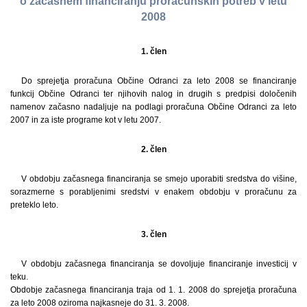
o začasnem financiranju proračunskih potreb v letu
2008
1. člen
Do sprejetja proračuna Občine Odranci za leto 2008 se financiranje
funkcij Občine Odranci ter njihovih nalog in drugih s predpisi določenih
namenov začasno nadaljuje na podlagi proračuna Občine Odranci za leto
2007 in za iste programe kot v letu 2007.
2. člen
V obdobju začasnega financiranja se smejo uporabiti sredstva do višine,
sorazmerne s porabljenimi sredstvi v enakem obdobju v proračunu za
preteklo leto.
3. člen
V obdobju začasnega financiranja se dovoljuje financiranje investicij v
teku.
Obdobje začasnega financiranja traja od 1. 1. 2008 do sprejetja proračuna
za leto 2008 oziroma najkasneje do 31. 3. 2008.