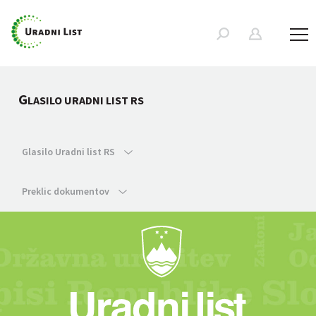
G
LASILO URADNI LIST RS
Glasilo Uradni list RS
Preklic dokumentov