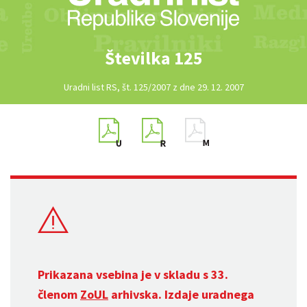
Številka 125
Uradni list RS, št. 125/2007 z dne 29. 12. 2007
Prikazana vsebina je v skladu s 33.
členom
ZoUL
arhivska. Izdaje uradnega