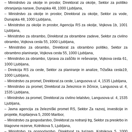
– Ministrstvo za okolje in prostor, Direktorat za okolje, Sektor za politiko
ohranjanja narave, Dunajska 48, 1000 Ljubljana,
– Ministrstvo za okolje in prostor, Direktorat za okolje, Sektor za vode,
Dunajska 48, 1000 Ljubljana,
– Ministrstvo za okolje in prostor, Agencija RS za okolje, Vojkova 1b, 1001
Ljubljana,
– Ministrstvo za obrambo, Direktorat za obrambne zadeve, Sektor za civilno
obrambo, Vojkova cesta 55, 1000 Ljubljana,
– Ministrstvo za obrambo, Direktorat za obrambno politiko, Sektor za
obrambno planiranje, Vojkova cesta 55, 1000 Ljubljana,
– Ministrstvo za obrambo, Uprava za zaščito in reševanje, Vojkova cesta 61,
1000 Ljubljana,
– Direkcija RS za ceste, Sektor za planiranje in analize, Tržaška cesta19,
1000 Ljubljana,
– Ministrstvo za promet, Direktorat za ceste, Langusova ul. 4, 1535 Ljubljana,
– Ministrstvo za promet, Direktorat za železnice in žičnice, Langusova ul. 4,
1535 Ljubljana,
– Ministrstvo za promet, Direktorat za civilno letalstvo, Langusova ul. 4, 1535
Ljubljana,
– Javna agencija za železniški promet RS, Sektor Za razvoj, investicije in
projekte, Kopitarjeva 5, 2000 Maribor,
– Ministrstvo za gospodarstvo, Direktorat za notranji trg, Sektor za preskrbo in
blagovne rezerve, Kotnikova 5, Ljubljana,
– Ministrstvo za gospodarstvo, Direktorat za turizem, Kotnikova 5, 1000