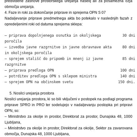
predvidene zasnove prostorskega urejanja naselij ali za posamezna ožja
območja urejanja.
4. Faze in roki za dokončanje priprave in sprejema OPN S 07
Nadaljevanje priprave predmetnega akta bo potekalo v naslednjih fazah z
opredeljenimi roki od datuma sprejema sklepa:
– priprava dopolnjenega osnutka in okoljskega          30 dni

poročila

– izvedba javne razgrnitve in javne obravnave akta     80 dni

in okoljskega poročila

– sprejem stališč do pripomb in mnenj iz javne         85 dni

razgrnitve

– priprava predloga OPN                               100 dni

– potrditev predloga OPN s sklepom ministra           140 dni

– sprejem OPN na občinskem svetu                     150 dni.
5. Nosilci urejanja prostora
Nosilci urejanja prostora, ki so bili vključeni v postopek na podlagi programa
priprave SPRO in PRO ter sodelujejo v nadaljevanju postopka pri pripravi
OPN, so:
– Ministrstvo za okolje in prostor, Direktorat za prostor, Dunajska 48, 1000
Ljubljana,
– Ministrstvo za okolje in prostor, Direktorat za okolje, Sektor za zavarovana
območja, Dunajska 48, 1000 Ljubljana,