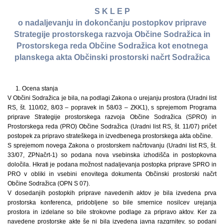
S K L E P
o nadaljevanju in dokončanju postopkov priprave
Strategije prostorskega razvoja Občine Sodražica in
Prostorskega reda Občine Sodražica kot enotnega
planskega akta Občinski prostorski načrt Sodražica
1. Ocena stanja
V Občini Sodražica je bila, na podlagi Zakona o urejanju prostora (Uradni list
RS, št. 110/02, 8/03 – popravek in 58/03 – ZKK1), s sprejemom Programa
priprave Strategije prostorskega razvoja Občine Sodražica (SPRO) in
Prostorskega reda (PRO) Občine Sodražica (Uradni list RS, št. 11/07) pričet
postopek za pripravo strateškega in izvedbenega prostorskega akta občine.
S sprejemom novega Zakona o prostorskem načrtovanju (Uradni list RS, št.
33/07, ZPNačrt-1) so podana nova vsebinska izhodišča in postopkovna
določila. Hkrati je podana možnost nadaljevanja postopka priprave SPRO in
PRO v obliki in vsebini enovitega dokumenta Občinski prostorski načrt
Občine Sodražica (OPN S 07).
V dosedanjih postopkih priprave navedenih aktov je bila izvedena prva
prostorska konferenca, pridobljene so bile smernice nosilcev urejanja
prostora in izdelane so bile strokovne podlage za pripravo aktov. Ker za
navedene prostorske akte še ni bila izvedena javna razgrnitev, so podani