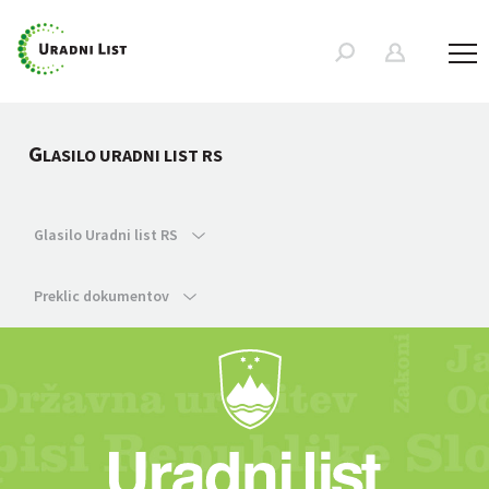
G
LASILO URADNI LIST RS
Glasilo Uradni list RS
Preklic dokumentov