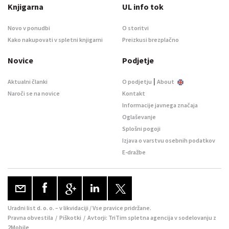
Knjigarna
UL info tok
Novo v ponudbi
O storitvi
Kako nakupovati v spletni knjigarni
Preizkusi brezplačno
Novice
Podjetje
|
Aktualni članki
O podjetju
About
Naroči se na novice
Kontakt
Informacije javnega značaja
Oglaševanje
Splošni pogoji
Izjava o varstvu osebnih podatkov
E-dražbe
Uradni list d. o. o. – v likvidaciji / Vse pravice pridržane.
Pravna obvestila
/
Piškotki
/ Avtorji:
TriTim spletna agencija
v sodelovanju z
2Mobile