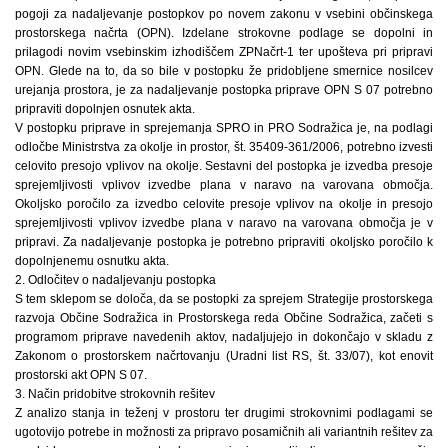
pogoji za nadaljevanje postopkov po novem zakonu v vsebini občinskega
prostorskega načrta (OPN). Izdelane strokovne podlage se dopolni in
prilagodi novim vsebinskim izhodiščem ZPNačrt-1 ter upošteva pri pripravi
OPN. Glede na to, da so bile v postopku že pridobljene smernice nosilcev
urejanja prostora, je za nadaljevanje postopka priprave OPN S 07 potrebno
pripraviti dopolnjen osnutek akta.
V postopku priprave in sprejemanja SPRO in PRO Sodražica je, na podlagi
odločbe Ministrstva za okolje in prostor, št. 35409-361/2006, potrebno izvesti
celovito presojo vplivov na okolje. Sestavni del postopka je izvedba presoje
sprejemljivosti vplivov izvedbe plana v naravo na varovana območja.
Okoljsko poročilo za izvedbo celovite presoje vplivov na okolje in presojo
sprejemljivosti vplivov izvedbe plana v naravo na varovana območja je v
pripravi. Za nadaljevanje postopka je potrebno pripraviti okoljsko poročilo k
dopolnjenemu osnutku akta.
2. Odločitev o nadaljevanju postopka
S tem sklepom se določa, da se postopki za sprejem Strategije prostorskega
razvoja Občine Sodražica in Prostorskega reda Občine Sodražica, začeti s
programom priprave navedenih aktov, nadaljujejo in dokončajo v skladu z
Zakonom o prostorskem načrtovanju (Uradni list RS, št. 33/07), kot enovit
prostorski akt OPN S 07.
3. Način pridobitve strokovnih rešitev
Z analizo stanja in teženj v prostoru ter drugimi strokovnimi podlagami se
ugotovijo potrebe in možnosti za pripravo posamičnih ali variantnih rešitev za