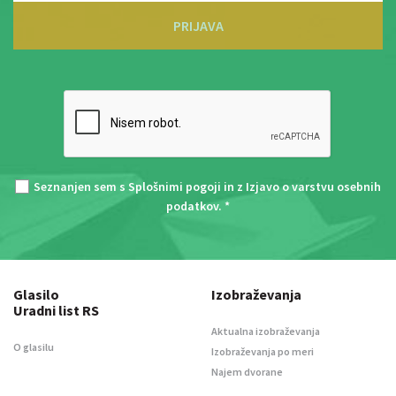
PRIJAVA
Seznanjen sem s
Splošnimi pogoji
in z
Izjavo o varstvu osebnih
podatkov
. *
Glasilo
Izobraževanja
Uradni list RS
Aktualna izobraževanja
O glasilu
Izobraževanja po meri
Najem dvorane