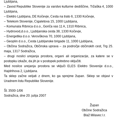
Ljubljana,
– Zavod Republike Slovenije za varstvo kulturne dediščine, Tržaška 4, 1000
Ljubljana,
– Elektro Ljubljana, DE Kočevje, Cesta na trato 6, 1330 Kočevje,
– Telekom Slovenije, Cigaletova 15, 1000 Ljubljana,
– Komunala Ribnica d.o.o., Goriča vas 11 A, 1310 Ribnica,
– Hydrovod,d.o.o., Ljubljanska cesta 38, 1330 Kočevje,
– Energetika d.o.o. Verovškova 70, 1000 Ljubljana,
– Geoplin d.o.o., Cesta Ljubljanske brigade 11, 1000 Ljubljana,
– Občina Sodražica, Občinska uprava – za področje občinskih cest, Trg 25.
maja, 1317 Sodražica,
– drugi nosilci urejanja prostora, organi ali organizacije, za katere se v
postopku izkaže, da jih je v postopek potrebno vključiti.
Med nosilce urejanja prostora se vključi ELES Elektro Slovenije d.o.o.,
Hajdrihova 2, Ljubljana.
Ta sklep začne veljati z dnem, ko ga sprejme župan. Sklep se objavi v
Uradnem listu Republike Slovenije.
Št. 3500-1/06
Sodražica, dne 20. julija 2007
Župan
Občine Sodražica
Blaž Milavec l.r.