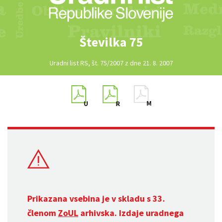
Številka 75
Uradni list RS, št. 75/2007 z dne 21. 8. 2007
Prikazana vsebina je v skladu s 33.
členom
ZoUL
arhivska. Izdaje uradnega