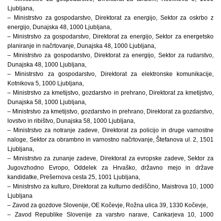
Ljubljana,
– Ministrstvo za gospodarstvo, Direktorat za energijo, Sektor za oskrbo z
energijo, Dunajska 48, 1000 Ljubljana,
– Ministrstvo za gospodarstvo, Direktorat za energijo, Sektor za energetsko
planiranje in načrtovanje, Dunajska 48, 1000 Ljubljana,
– Ministrstvo za gospodarstvo, Direktorat za energijo, Sektor za rudarstvo,
Dunajska 48, 1000 Ljubljana,
– Ministrstvo za gospodarstvo, Direktorat za elektronske komunikacije,
Kotnikova 5, 1000 Ljubljana,
– Ministrstvo za kmetijstvo, gozdarstvo in prehrano, Direktorat za kmetijstvo,
Dunajska 58, 1000 Ljubljana,
– Ministrstvo za kmetijstvo, gozdarstvo in prehrano, Direktorat za gozdarstvo,
lovstvo in ribištvo, Dunajska 58, 1000 Ljubljana,
– Ministrstvo za notranje zadeve, Direktorat za policijo in druge varnostne
naloge, Sektor za obrambno in varnostno načrtovanje, Štefanova ul. 2, 1501
Ljubljana,
– Ministrstvo za zunanje zadeve, Direktorat za evropske zadeve, Sektor za
Jugovzhodno Evropo, Oddelek za Hrvaško, državno mejo in države
kandidatke, Prešernova cesta 25, 1001 Ljubljana,
– Ministrstvo za kulturo, Direktorat za kulturno dediščino, Maistrova 10, 1000
Ljubljana
– Zavod za gozdove Slovenije, OE Kočevje, Rožna ulica 39, 1330 Kočevje,
– Zavod Republike Slovenije za varstvo narave, Cankarjeva 10, 1000