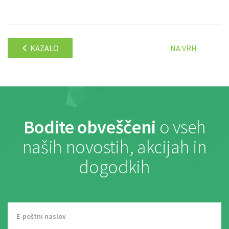
KAZALO
NA VRH
Bodite obveščeni
o vseh
naših novostih, akcijah in
dogodkih