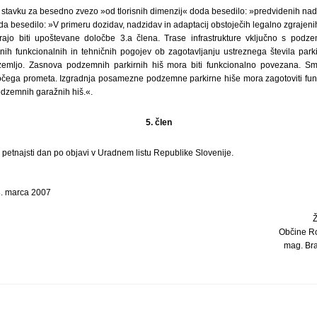
m stavku za besedno zvezo »od tlorisnih dimenzij« doda besedilo: »predvidenih n
a besedilo: »V primeru dozidav, nadzidav in adaptacij obstoječih legalno zgrajen
ajo biti upoštevane določbe 3.a člena. Trase infrastrukture vključno s podz
ih funkcionalnih in tehničnih pogojev ob zagotavljanju ustreznega števila parkir
emljo. Zasnova podzemnih parkirnih hiš mora biti funkcionalno povezana. Sm
jočega prometa. Izgradnja posamezne podzemne parkirne hiše mora zagotoviti fun
dzemnih garažnih hiš.«.
5. člen
i petnajsti dan po objavi v Uradnem listu Republike Slovenije.
8. marca 2007
Občine Ro
mag. Bran