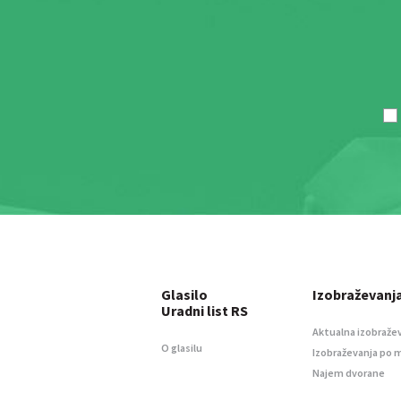
Glasilo
Izobraževanj
Uradni list RS
Aktualna izobraže
O glasilu
Izobraževanja po 
Najem dvorane