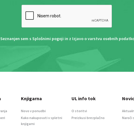
Seznanjen sem s
Splošnimi pogoji
in z
Izjavo o varstvu osebnih podatk
a
Knjigarna
UL info tok
Novi
vanja
Novo v ponudbi
O storitvi
Aktualn
meri
Kako nakupovati v spletni
Preizkusi brezplačno
Naroči 
knjigarni