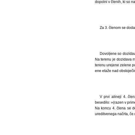
dopolni v členih, ki so 
Za 3. členom se doda 3
Dovoljene so dozidave
Na terenu je dozidava m
terenu urejene zelene p
ene etaže nad obstoječi
V prvi alineji 4. č
besedilo: »(razen v pri
Na koncu 4. člena se d
ureditvenega načrta, če 