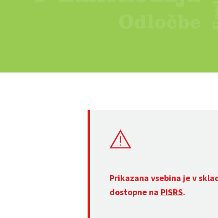
Prikazana vsebina je v skla
dostopne na
PISRS
.