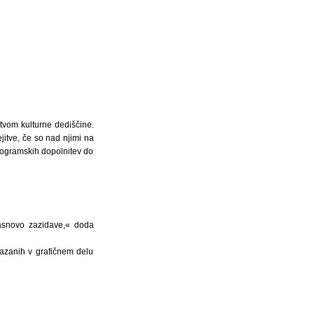
stvom kulturne dediščine.
itve, če so nad njimi na
rogramskih dopolnitev do
zasnovo zazidave,« doda
azanih v grafičnem delu