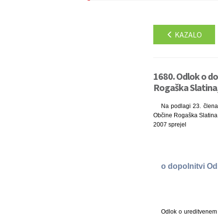
KAZALO
1680. Odlok o do
Rogaška Slatina,
Na podlagi 23. člena 
Občine Rogaška Slatina (
2007 sprejel
o dopolnitvi O
Odlok o ureditvenem 