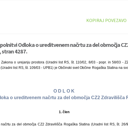
KOPIRAJ POVEZAVO
polnitvi Odloka o ureditvenem načrtu za del območja CZ2
 stran 4287.
Zakona o urejanju prostora (Uradni list RS, št. 110/02, 8/03 - popr. in 58/03 - Z
Uradni list RS, št. 109/03 - UPB1) je Občinski svet Občine Rogaška Slatina na svoji
O D L O K
dloka o ureditvenem načrtu za del območja CZ2 Zdravilišča 
1. člen
načrtu za del območja CZ2 Zdravilišča Rogaška Slatina (Uradni list RS, št. 26/