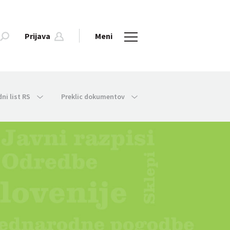
Prijava
Meni
dni list RS
Preklic dokumentov