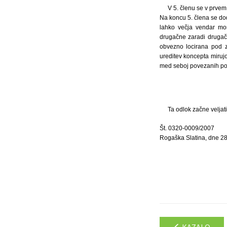
V 5. členu se v prve
Na koncu 5. člena se dod
lahko večja vendar mor
drugačne zaradi drugačn
obvezno locirana pod z
ureditev koncepta miru
med seboj povezanih po
Ta odlok začne veljat
Št. 0320-0009/2007
Rogaška Slatina, dne 2
KAZALO