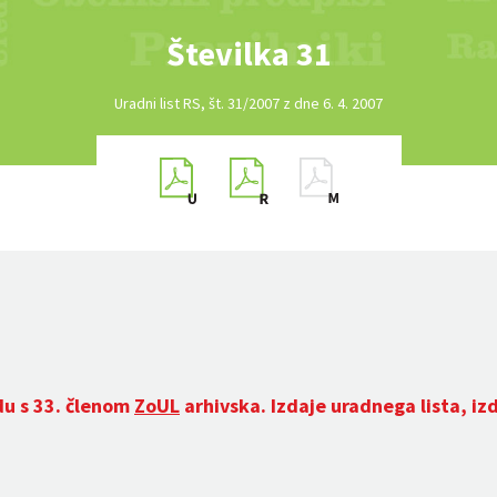
Številka 31
Uradni list RS, št. 31/2007 z dne 6. 4. 2007
du s 33. členom
ZoUL
arhivska. Izdaje uradnega lista, iz