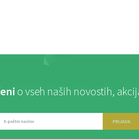
eni
o vseh naših novostih, akci
PRIJAVA