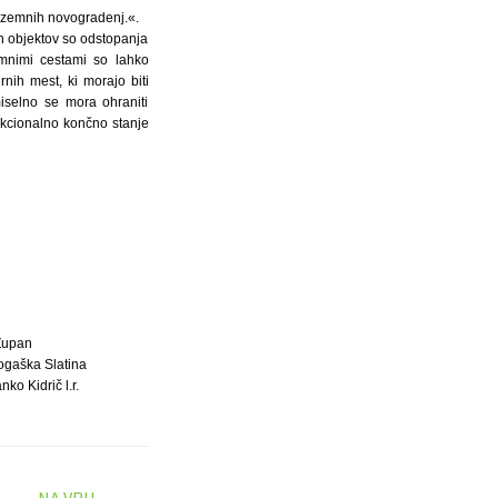
adzemnih novogradenj.«.
ih objektov so odstopanja
emnimi cestami so lahko
nih mest, ki morajo biti
iselno se mora ohraniti
kcionalno končno stanje
Župan
gaška Slatina
ko Kidrič l.r.
NA VRH