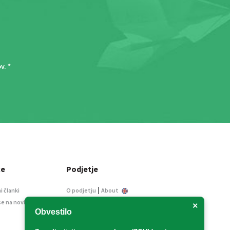
ov
. *
ce
Podjetje
|
i članki
O podjetju
About
se na novice
Kontakt
×
Obvestilo
Informacije javnega
značaja