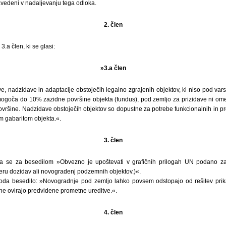
navedeni v nadaljevanju tega odloka.
2. člen
.a člen, ki se glasi:
»3.a člen
, nadzidave in adaptacije obstoječih legalno zgrajenih objektov, ki niso pod var
ogoča do 10% zazidne površine objekta (fundus), pod zemljo za prizidave ni omej
ovršine. Nadzidave obstoječih objektov so dopustne za potrebe funkcionalnih in p
m gabaritom objekta.«.
3. člen
lena se za besedilom »Obvezno je upoštevati v grafičnih prilogah UN podano 
meru dozidav ali novogradenj podzemnih objektov.)«.
oda besedilo: »Novogradnje pod zemljo lahko povsem odstopajo od rešitev prik
ne ovirajo predvidene prometne ureditve.«.
4. člen