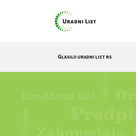
G
LASILO URADNI LIST RS