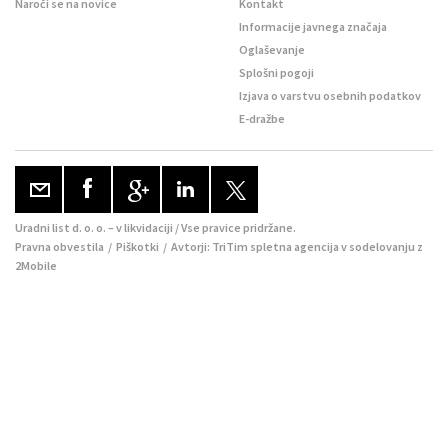
Naroči se na novice
Kontakt
Informacije javnega značaja
Oglaševanje
Splošni pogoji
Izjava o varstvu osebnih podatkov
E-dražbe
Uradni list d. o. o. – v likvidaciji / Vse pravice pridržane.
Pravna obvestila
/
Piškotki
/ Avtorji:
TriTim spletna agencija
v sodelovanju z
2Mobile