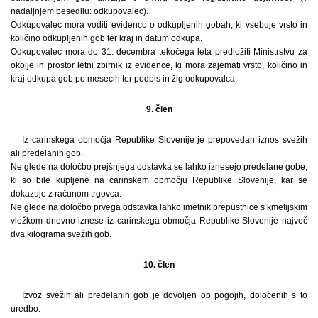
nadaljnjem besedilu: odkupovalec).
Odkupovalec mora voditi evidenco o odkupljenih gobah, ki vsebuje vrsto in
količino odkupljenih gob ter kraj in datum odkupa.
Odkupovalec mora do 31. decembra tekočega leta predložiti Ministrstvu za
okolje in prostor letni zbirnik iz evidence, ki mora zajemati vrsto, količino in
kraj odkupa gob po mesecih ter podpis in žig odkupovalca.
9. člen
Iz carinskega območja Republike Slovenije je prepovedan iznos svežih
ali predelanih gob.
Ne glede na določbo prejšnjega odstavka se lahko iznesejo predelane gobe,
ki so bile kupljene na carinskem območju Republike Slovenije, kar se
dokazuje z računom trgovca.
Ne glede na določbo prvega odstavka lahko imetnik prepustnice s kmetijskim
vložkom dnevno iznese iz carinskega območja Republike Slovenije največ
dva kilograma svežih gob.
10. člen
Izvoz svežih ali predelanih gob je dovoljen ob pogojih, določenih s to
uredbo.