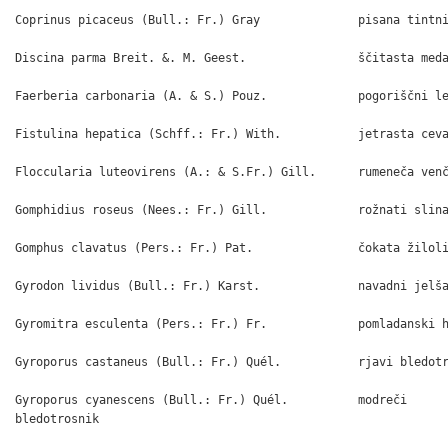
Coprinus picaceus (Bull.: Fr.) Gray              pisana tintni
Discina parma Breit. &. M. Geest.                ščitasta meda
Faerberia carbonaria (A. & S.) Pouz.             pogoriščni le
Fistulina hepatica (Schff.: Fr.) With.           jetrasta ceva
Floccularia luteovirens (A.: & S.Fr.) Gill.      rumeneča venč
Gomphidius roseus (Nees.: Fr.) Gill.             rožnati slina
Gomphus clavatus (Pers.: Fr.) Pat.               čokata žiloli
Gyrodon lividus (Bull.: Fr.) Karst.              navadni jelša
Gyromitra esculenta (Pers.: Fr.) Fr.             pomladanski h
Gyroporus castaneus (Bull.: Fr.) Quél.           rjavi bledotr
Gyroporus cyanescens (Bull.: Fr.) Quél.          modreči

bledotrosnik
