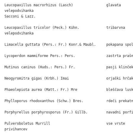
Leucopaxillus macrorhizus (Lasch)                glavata

velepodvihanka

Sacconi & Lazz.

Leucopaxillus tricolor (Peck.) Kühn.             tribarvna

velepodvihanka

Limacella guttata (Pers.: Fr.) Konr.& Maubl.     pokapana spol
Lycoperdon mammiforme Pers.: Pers.               zastrta prašn
Mutinus caninus (Huds.: Pers.) Fr.               pasji klinček
Neogyromitra gigas (Krbh.) Imai                  orjaški hrčak
Phaeolepiota aurea (Matt.: Fr.) Mre              bleščava lusk
Phylloporus rhodoxanthus (Schw.) Bres.           rdeči prekatn
Porphyrellus porphyrosporus (Fr.) Gillb.         navadni porfi
Pulveroboletus Murrill                           vse vrste

privihancev
