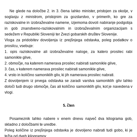
Ne glede na določbe 2. in 3. člena lahko minister, pristojen za okolje, v
soglasju z ministrom, pristojnim za gozdarstvo, v primerih, ko gre za
raziskovalne in izobraževalne namene, izjemoma dovoli nabiranje podgobja
in gob znanstveno-raziskovalnim in izobraževalnim organizacijam s
sedežem v Republiki Sloveniji ter Zvezi gobarskih društev Slovenije.
Vloga za pridobitev dovoljenja iz prejšnjega odstavka, poleg podatkov o
prosilcu, vsebuje:
1. opis raziskovalne ali izobraževalne naloge, za katero prosilec rabi
samonikle glive,
2. območje, na katerem namerava prosilec nabirati samonikle glive,
3. čas, v katerem namerava prosilec nabirati samonikle glive,
4. vrsto in količino samoniklih gliv, ki jih namerava prosilec nabrati.
Z dovoljenjem iz prvega odstavka se zaradi varstva samoniklih gliv lahko
določi tudi drugo območje, čas ali količino samoniklih gliv, kot je navedena v
vlogi.
5. člen
Posameznik lahko nabere v enem dnevu največ dva kilograma gob,
skladno z določbami te uredbe.
Poleg količine iz prejšnjega odstavka je dovoljeno nabrati tudi gobo, ki je
težja od dveh kilogramov.