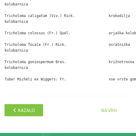
kolobarnica

Tricholoma caligatum (Viv.) Rick.                krokodilja

kolobarnica

Tricholoma colossus (Fr.) Quél.                  orjaška kolob
Tricholoma focale (Fr.) Rick.                    ovratniška

kolobarnica

Tricholoma goniospermum Bres.                    križnotrosna

kolobarnica

Tuber Micheli ex Wiggers: Fr.                    vse vrste gom
KAZALO
NA VRH