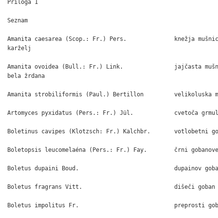
Priloga 1

Seznam

Amanita caesarea (Scop.: Fr.) Pers.              knežja mušnic
karželj

Amanita ovoidea (Bull.: Fr.) Link.               jajčasta mušn
bela žrdana

Amanita strobiliformis (Paul.) Bertillon         velikoluska m
Artomyces pyxidatus (Pers.: Fr.) Jül.            cvetoča grmul
Boletinus cavipes (Klotzsch: Fr.) Kalchbr.       votlobetni go
Boletopsis leucomelaéna (Pers.: Fr.) Fay.        črni gobanove
Boletus dupaini Boud.                            dupainov goba
Boletus fragrans Vitt.                           dišeči goban

Boletus impolitus Fr.                            preprosti gob