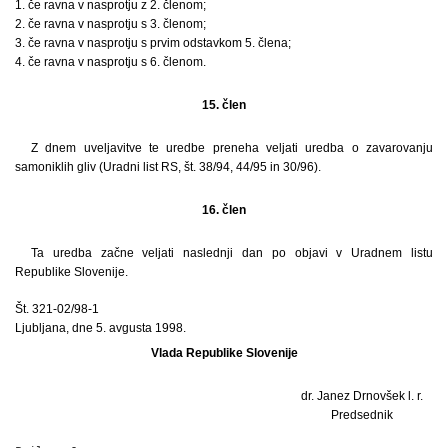
1. če ravna v nasprotju z 2. členom;
2. če ravna v nasprotju s 3. členom;
3. če ravna v nasprotju s prvim odstavkom 5. člena;
4. če ravna v nasprotju s 6. členom.
15. člen
Z dnem uveljavitve te uredbe preneha veljati uredba o zavarovanju
samoniklih gliv (Uradni list RS, št. 38/94, 44/95 in 30/96).
16. člen
Ta uredba začne veljati naslednji dan po objavi v Uradnem listu
Republike Slovenije.
Št. 321-02/98-1
Ljubljana, dne 5. avgusta 1998.
Vlada Republike Slovenije
dr. Janez Drnovšek l. r.
Predsednik