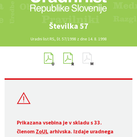
Številka 57
Uradni list RS, št. 57/1998 z dne 14. 8. 1998
Prikazana vsebina je v skladu s 33.
členom
ZoUL
arhivska. Izdaje uradnega