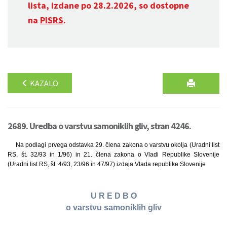
lista, izdane po 28.2.2026, so dostopne
na
PISRS
.
KAZALO
2689. Uredba o varstvu samoniklih gliv, stran 4246.
Na podlagi prvega odstavka 29. člena zakona o varstvu okolja (Uradni list
RS, št. 32/93 in 1/96) in 21. člena zakona o Vladi Republike Slovenije
(Uradni list RS, št. 4/93, 23/96 in 47/97) izdaja Vlada republike Slovenije
U R E D B O
o varstvu samoniklih gliv