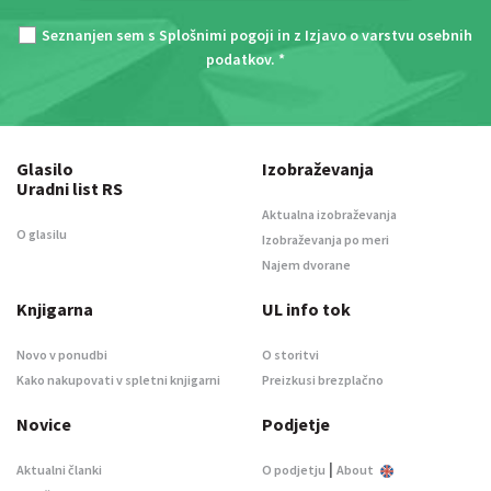
Seznanjen sem s
Splošnimi pogoji
in z
Izjavo o varstvu osebnih
podatkov
. *
Glasilo
Izobraževanja
Uradni list RS
Aktualna izobraževanja
O glasilu
Izobraževanja po meri
Najem dvorane
Knjigarna
UL info tok
Novo v ponudbi
O storitvi
Kako nakupovati v spletni knjigarni
Preizkusi brezplačno
Novice
Podjetje
|
Aktualni članki
O podjetju
About