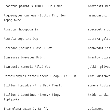
Rhodotus palmatus (Bull.: Fr.) Mre               brazdasti klo
Rugosomyces carneus (Bull.: Fr.) Bon             mesnobarvni

lepoglavec

Russula rhodopoda Zv.                            rdečebetna go
Russula seperina Dup.                            istrska golob
Sarcodon joeides (Pass.) Pat.                    nenavadni jež
Sparassis brevipes Krbh.                         hrastov glive
Sparassis nemecii Pil.& Ves.                     jelkin glivec
Strobilomyces strobilaceus (Scop.: Fr.) Bk.      črni kuštrave
Suillus flavidus (Fr.: Fr.) Presl.               rumena luplji
Suillus tridentinus (Bres.) Sing.                tridentinska

lupljivka

Tricholoma apium J. Schff.                       začimbena
