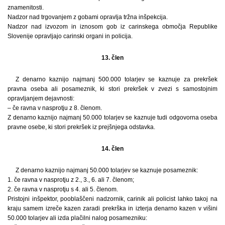
znamenitosti.
Nadzor nad trgovanjem z gobami opravlja tržna inšpekcija.
Nadzor nad izvozom in iznosom gob iz carinskega območja Republike
Slovenije opravljajo carinski organi in policija.
13. člen
Z denarno kaznijo najmanj 500.000 tolarjev se kaznuje za prekršek
pravna oseba ali posameznik, ki stori prekršek v zvezi s samostojnim
opravljanjem dejavnosti:
– če ravna v nasprotju z 8. členom.
Z denarno kaznijo najmanj 50.000 tolarjev se kaznuje tudi odgovorna oseba
pravne osebe, ki stori prekršek iz prejšnjega odstavka.
14. člen
Z denarno kaznijo najmanj 50.000 tolarjev se kaznuje posameznik:
1. če ravna v nasprotju z 2., 3., 6. ali 7. členom;
2. če ravna v nasprotju s 4. ali 5. členom.
Pristojni inšpektor, pooblaščeni nadzornik, carinik ali policist lahko takoj na
kraju samem izreče kazen zaradi prekrška in izterja denarno kazen v višini
50.000 tolarjev ali izda plačilni nalog posamezniku: