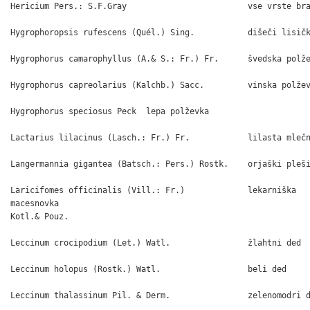
Hericium Pers.: S.F.Gray                         vse vrste bra
Hygrophoropsis rufescens (Quél.) Sing.           dišeči lisičk
Hygrophorus camarophyllus (A.& S.: Fr.) Fr.      švedska polže
Hygrophorus capreolarius (Kalchb.) Sacc.         vinska polžev
Hygrophorus speciosus Peck  lepa polževka

Lactarius lilacinus (Lasch.: Fr.) Fr.            lilasta mlečn
Langermannia gigantea (Batsch.: Pers.) Rostk.    orjaški pleši
Laricifomes officinalis (Vill.: Fr.)             lekarniška

macesnovka

Kotl.& Pouz.

Leccinum crocipodium (Let.) Watl.                žlahtni ded

Leccinum holopus (Rostk.) Watl.                  beli ded

Leccinum thalassinum Pil. & Derm.                zelenomodri d