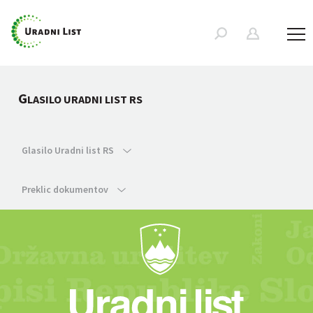
G
LASILO URADNI LIST RS
Glasilo Uradni list RS
Preklic dokumentov