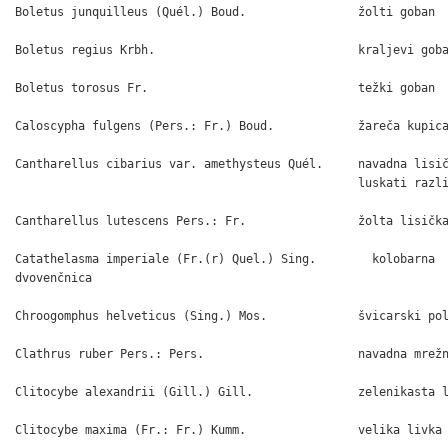
Boletus junquilleus (Quél.) Boud.                žolti goban

Boletus regius Krbh.                             kraljevi goba
Boletus torosus Fr.                              težki goban

Caloscypha fulgens (Pers.: Fr.) Boud.            žareča kupica
Cantharellus cibarius var. amethysteus Quél.     navadna lisič
                                                 luskati razli
Cantharellus lutescens Pers.: Fr.                žolta lisička
Catathelasma imperiale (Fr.(r) Quel.) Sing.        kolobarna

dvovenčnica

Chroogomphus helveticus (Sing.) Mos.             švicarski pol
Clathrus ruber Pers.: Pers.                      navadna mrežn
Clitocybe alexandrii (Gill.) Gill.               zelenikasta l
Clitocybe maxima (Fr.: Fr.) Kumm.                velika livka
