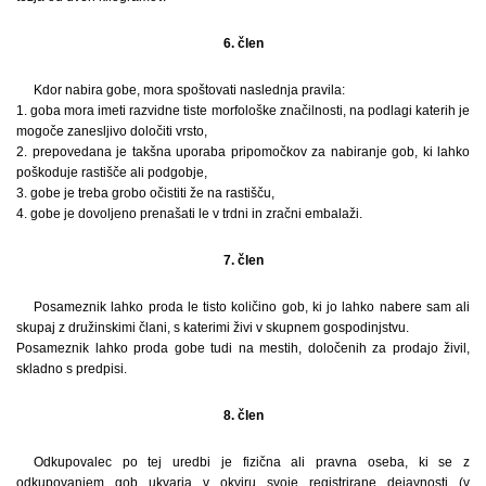
6. člen
Kdor nabira gobe, mora spoštovati naslednja pravila:
1. goba mora imeti razvidne tiste morfološke značilnosti, na podlagi katerih je
mogoče zanesljivo določiti vrsto,
2. prepovedana je takšna uporaba pripomočkov za nabiranje gob, ki lahko
poškoduje rastišče ali podgobje,
3. gobe je treba grobo očistiti že na rastišču,
4. gobe je dovoljeno prenašati le v trdni in zračni embalaži.
7. člen
Posameznik lahko proda le tisto količino gob, ki jo lahko nabere sam ali
skupaj z družinskimi člani, s katerimi živi v skupnem gospodinjstvu.
Posameznik lahko proda gobe tudi na mestih, določenih za prodajo živil,
skladno s predpisi.
8. člen
Odkupovalec po tej uredbi je fizična ali pravna oseba, ki se z
odkupovanjem gob ukvarja v okviru svoje registrirane dejavnosti (v