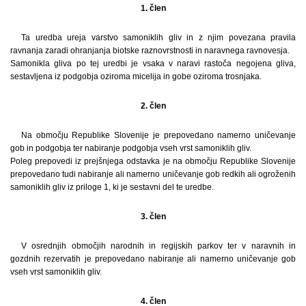
1. člen
Ta uredba ureja varstvo samoniklih gliv in z njim povezana pravila
ravnanja zaradi ohranjanja biotske raznovrstnosti in naravnega ravnovesja.
Samonikla gliva po tej uredbi je vsaka v naravi rastoča negojena gliva,
sestavljena iz podgobja oziroma micelija in gobe oziroma trosnjaka.
2. člen
Na območju Republike Slovenije je prepovedano namerno uničevanje
gob in podgobja ter nabiranje podgobja vseh vrst samoniklih gliv.
Poleg prepovedi iz prejšnjega odstavka je na območju Republike Slovenije
prepovedano tudi nabiranje ali namerno uničevanje gob redkih ali ogroženih
samoniklih gliv iz priloge 1, ki je sestavni del te uredbe.
3. člen
V osrednjih območjih narodnih in regijskih parkov ter v naravnih in
gozdnih rezervatih je prepovedano nabiranje ali namerno uničevanje gob
vseh vrst samoniklih gliv.
4. člen