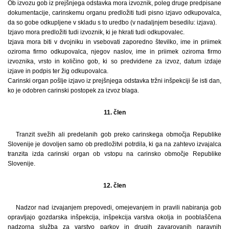
Ob izvozu gob iz prejšnjega odstavka mora izvoznik, poleg druge predpisane
dokumentacije, carinskemu organu predložiti tudi pisno izjavo odkupovalca,
da so gobe odkupljene v skladu s to uredbo (v nadaljnjem besedilu: izjava).
Izjavo mora predložiti tudi izvoznik, ki je hkrati tudi odkupovalec.
Izjava mora biti v dvojniku in vsebovati zaporedno številko, ime in priimek
oziroma firmo odkupovalca, njegov naslov, ime in priimek oziroma firmo
izvoznika, vrsto in količino gob, ki so predvidene za izvoz, datum izdaje
izjave in podpis ter žig odkupovalca.
Carinski organ pošlje izjavo iz prejšnjega odstavka tržni inšpekciji še isti dan,
ko je odobren carinski postopek za izvoz blaga.
11. člen
Tranzit svežih ali predelanih gob preko carinskega območja Republike
Slovenije je dovoljen samo ob predložitvi potrdila, ki ga na zahtevo izvajalca
tranzita izda carinski organ ob vstopu na carinsko območje Republike
Slovenije.
12. člen
Nadzor nad izvajanjem prepovedi, omejevanjem in pravili nabiranja gob
opravljajo gozdarska inšpekcija, inšpekcija varstva okolja in pooblaščena
nadzorna služba za varstvo parkov in drugih zavarovanih naravnih